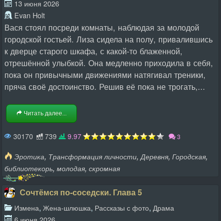
13 июня 2026
Evan Holt
Вася стоял посреди комнаты, наблюдая за молодой
городской гостьей. Лиза сидела на полу, привалившись
к дверце старого шкафа, с какой-то блаженной,
отрешённой улыбкой. Она медленно приходила в себя,
пока он привычными движениями натягивал треники,
пряча своё достоинство. Решив её пока не трогать,...
Читать далее...
30170
739
9.97
3
,
,
,
,
Эротика
Трансформация личности
Деревня
Городская
,
,
библиотекорь
молодая
скромная
Сочтёмся по-соседски. Глава 5
,
,
,
Измена
Жена-шлюшка
Рассказы с фото
Драма
6 июня 2026