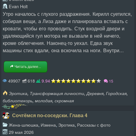
Evan Holt
Утро началось с глухого раздражения. Кирилл суетился,
собирая вещи, а Лиза даже и планировала вставать с
кровати, чтобы его проводить. Стук входной двери и
удаляющийся гул мотора не вызвали в ней ничего,
кроме облегчения. Наконец-то уехал. Едва звук
машины стих вдали, она вскочила на ноги. Внутри...
Читать далее...
49907
618
9.94
15
,
,
,
,
Эротика
Трансформация личности
Деревня
Городская
,
,
библиотекорь
молодая
скромная
Сочтёмся по-соседски. Глава 4
,
,
,
Жена-шлюшка
Измена
Эротика
Рассказы с фото
29 мая 2026