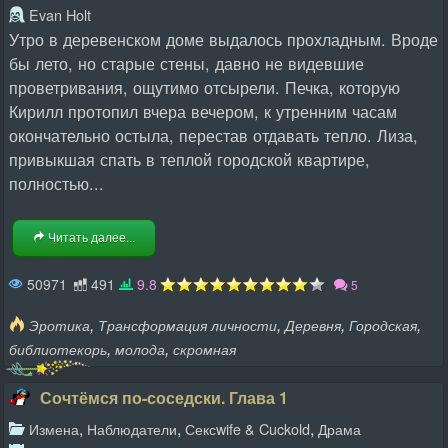
Evan Holt
Утро в деревенском доме выдалось прохладным. Вроде
бы лето, но старые стены, давно не видевшие
проветривания, ощутимо отсырели. Печка, которую
Кирилл протопил вчера вечером, к утренним часам
окончательно остыла, перестав отдавать тепло. Лиза,
привыкшая спать в теплой городской квартире,
полностью...
Читать далее...
50971
491
9.8
5
,
,
,
,
Эротика
Трансформация личности
Деревня
Городская
,
,
библиотекорь
молода
скромная
Сочтёмся по-соседски. Глава 1
,
,
,
Измена
Наблюдатели
Сексwife & Cuckold
Драма