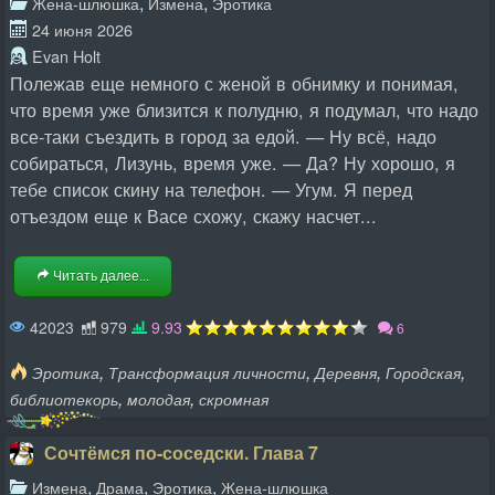
,
,
Жена-шлюшка
Измена
Эротика
24 июня 2026
Evan Holt
Полежав еще немного с женой в обнимку и понимая,
что время уже близится к полудню, я подумал, что надо
все-таки съездить в город за едой. — Ну всё, надо
собираться, Лизунь, время уже. — Да? Ну хорошо, я
тебе список скину на телефон. — Угум. Я перед
отъездом еще к Васе схожу, скажу насчет...
Читать далее...
42023
979
9.93
6
,
,
,
,
Эротика
Трансформация личности
Деревня
Городская
,
,
библиотекорь
молодая
скромная
Сочтёмся по-соседски. Глава 7
,
,
,
Измена
Драма
Эротика
Жена-шлюшка