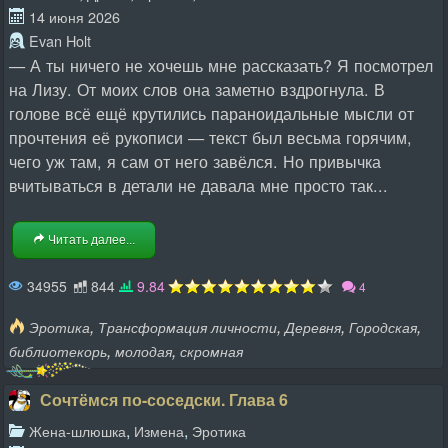
14 июня 2026
Evan Holt
— А ты ничего не хочешь мне рассказать? Я посмотрел
на Лизу. От моих слов она заметно вздрогнула. В
голове всё ещё крутились параноидальные мысли от
прочтения её рукописи — текст был весьма горячим,
чего уж там, я сам от него завёлся. Но привычка
вчитываться в детали не давала мне просто так...
Читать далее...
34955
844
9.84
4
,
,
,
,
Эротика
Трансформация личности
Деревня
Городская
,
,
библиотекорь
молодая
скромная
Сочтёмся по-соседски. Глава 6
,
,
Жена-шлюшка
Измена
Эротика