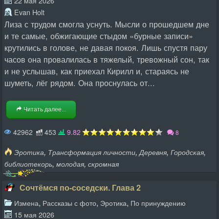
22 мая 2026
Evan Holt
Лиза с трудом смогла уснуть. Мысли о прошедшем дне
и те самые, обжигающие стыдом «бурные записи»
крутились в голове, не давая покоя. Лишь спустя пару
часов она провалилась в тяжелый, тревожный сон, так
и не услышав, как приехал Кирилл и, стараясь не
шуметь, лёг рядом. Она проснулась от...
Читать далее...
42962
453
9.82
8
,
,
,
,
Эротика
Трансформация личности
Деревня
Городская
,
,
библиотекорь
молодая
скромная
Сочтёмся по-соседски. Глава 2
,
,
,
Измена
Рассказы с фото
Эротика
По принуждению
15 мая 2026