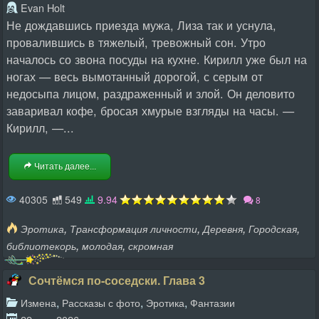
Evan Holt
Не дождавшись приезда мужа, Лиза так и уснула,
провалившись в тяжелый, тревожный сон. Утро
началось со звона посуды на кухне. Кирилл уже был на
ногах — весь вымотанный дорогой, с серым от
недосыпа лицом, раздраженный и злой. Он деловито
заваривал кофе, бросая хмурые взгляды на часы. —
Кирилл, —...
Читать далее...
40305
549
9.94
8
,
,
,
,
Эротика
Трансформация личности
Деревня
Городская
,
,
библиотекорь
молодая
скромная
Сочтёмся по-соседски. Глава 3
,
,
,
Измена
Рассказы с фото
Эротика
Фантазии