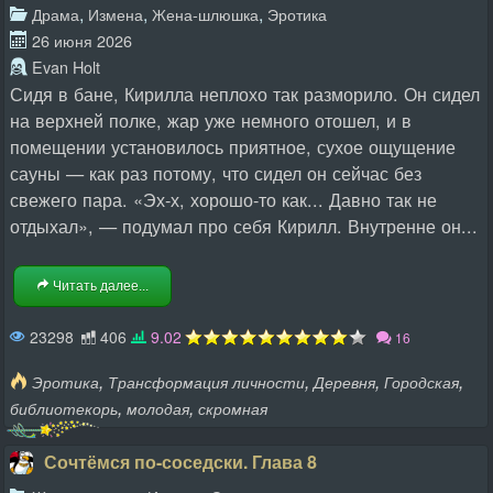
,
,
,
Драма
Измена
Жена-шлюшка
Эротика
26 июня 2026
Evan Holt
Сидя в бане, Кирилла неплохо так разморило. Он сидел
на верхней полке, жар уже немного отошел, и в
помещении установилось приятное, сухое ощущение
сауны — как раз потому, что сидел он сейчас без
свежего пара. «Эх-х, хорошо-то как... Давно так не
отдыхал», — подумал про себя Кирилл. Внутренне он...
Читать далее...
23298
406
9.02
16
,
,
,
,
Эротика
Трансформация личности
Деревня
Городская
,
,
библиотекорь
молодая
скромная
Сочтёмся по-соседски. Глава 8