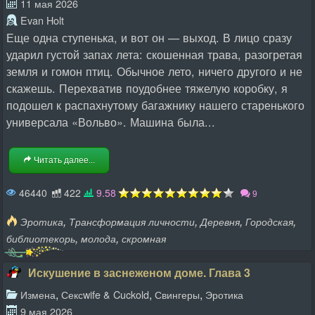
11 мая 2026
Evan Holt
Еще одна ступенька, и вот он — выход. В лицо сразу
ударил густой запах лета: скошенная трава, разогретая
земля и гомон птиц. Обычное лето, ничего другого и не
скажешь. Перехватив поудобнее тяжелую коробку, я
подошел к распахнутому багажнику нашего старенького
универсала «Вольво». Машина была...
Читать далее...
46440
422
9.58
9
,
,
,
,
Эротика
Трансформация личности
Деревня
Городская
,
,
библиотекорь
молода
скромная
Искушение в заснеженом доме. Глава 3
,
,
,
Измена
Сексwife & Cuckold
Свингеры
Эротика
9 мая 2026