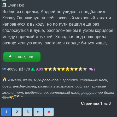
Evan Holt
Выйдя из парилки, Андрей не увидел в предбаннике
Ксюшу.Он накинул на себя тяжелый махровый халат и
направился к выходу, но по пути решил еще раз
сполоснуться в душе, расположенном в узком коридоре
между парилкой и кухней. Холодная вода ошпарила
разгоряченную кожу, заставляя сердце биться чаще,...
Читать далее...
40096
479
9.93
9
,
,
,
,
,
Измена
жена
муж-рогоносец
эротика
стройные ноги
,
,
,
,
боец
альфа-самец
разница в возрасте
соблазн
грязные
,
,
,
,
мысли
пот
возбуждение
запретный плод
разрушение брака
Страница 1 из 3
Последняя
Вперед
1
2
3