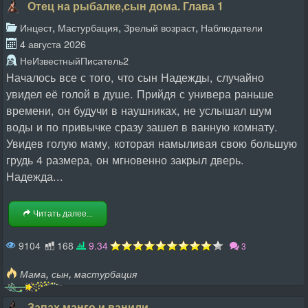
Отец на рыбалке,сын дома. Глава 1
,
,
,
Инцест
Мастурбация
Зрелый возраст
Наблюдатели
4 августа 2026
НеИзвестныйПисатель2
Началось все с того, что сын Надежды, случайно
увидел её голой в душе. Прийдя с универа раньше
времени, он будучи в наушниках, не услышал шум
воды и по привычке сразу зашел в ванную комнату.
Увидев голую маму, которая намыливая свою большую
грудь 4 размера, он мгновенно закрыл дверь.
Надежда...
Читать далее...
9104
168
9.34
3
,
,
Мама
сын
мастурбация
Запах манго и ванили