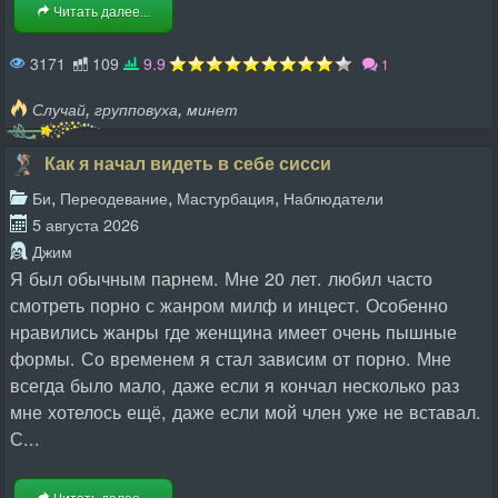
Читать далее...
3171
109
9.9
1
,
,
Случай
групповуха
минет
Как я начал видеть в себе сисси
,
,
,
Би
Переодевание
Мастурбация
Наблюдатели
5 августа 2026
Джим
Я был обычным парнем. Мне 20 лет. любил часто
смотреть порно с жанром милф и инцест. Особенно
нравились жанры где женщина имеет очень пышные
формы. Со временем я стал зависим от порно. Мне
всегда было мало, даже если я кончал несколько раз
мне хотелось ещё, даже если мой член уже не вставал.
С...