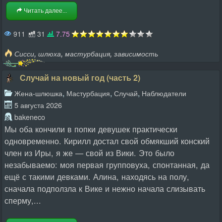
Читать далее...
911
31
7.75
,
,
,
Сисси
шлюха
мастурбация
зависимость
Случай на новый год (часть 2)
,
,
,
Жена-шлюшка
Мастурбация
Случай
Наблюдатели
5 августа 2026
bakeneco
Мы оба кончили в попки девушек практически
одновременно. Кирилл достал свой обмякший конский
член из Иры, я же — свой из Вики. Это было
незабываемо: моя первая групповуха, спонтанная, да
ещё с такими девками. Алина, находясь на полу,
сначала подползла к Вике и нежно начала слизывать
сперму,...