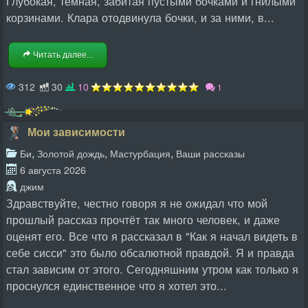
Глубокая, тёмная, забитая пустыми бочками и гнилыми
корзинами. Клара отодвинула бочки, и за ними, в...
Читать далее...
312
30
10
1
Мои зависимости
,
,
,
Би
Золотой дождь
Мастурбация
Ваши рассказы
6 августа 2026
джим
Здравствуйте, честно говоря я не ожидал что мой
прошлый рассказ прочтёт так много человек, и даже
оценят его. Все что я рассказал в "Как я начал видеть в
себе сисси" это было обсалютной правдой. Я и правда
стал зависим от этого. Сегодняшним утром как только я
проснулся единственное что я хотел это...