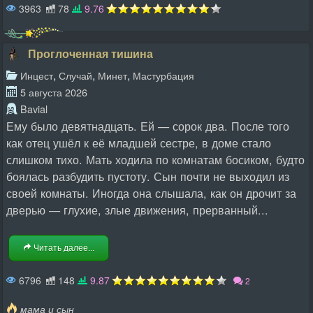
3963
78
9.76
Проглоченная тишина
,
,
,
Инцест
Случай
Минет
Мастурбация
5 августа 2026
Bavial
Ему было девятнадцать. Ей — сорок два. После того
как отец ушёл к её младшей сестре, в доме стало
слишком тихо. Мать ходила по комнатам босиком, будто
боялась разбудить пустоту. Сын почти не выходил из
своей комнаты. Иногда она слышала, как он дрочит за
дверью — глухие, злые движения, прерванный...
Читать далее...
6796
148
9.87
2
мама и сын