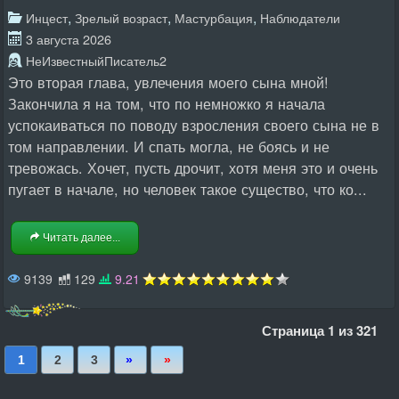
,
,
,
Инцест
Зрелый возраст
Мастурбация
Наблюдатели
3 августа 2026
НеИзвестныйПисатель2
Это вторая глава, увлечения моего сына мной!
Закончила я на том, что по немножко я начала
успокаиваться по поводу взросления своего сына не в
том направлении. И спать могла, не боясь и не
тревожась. Хочет, пусть дрочит, хотя меня это и очень
пугает в начале, но человек такое существо, что ко...
Читать далее...
9139
129
9.21
Страница 1 из 321
Последняя
Вперед
1
2
3