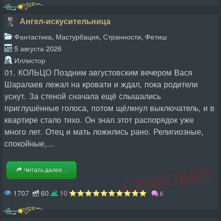
Ангел-искусительница
,
,
,
Фантастика
Мастурбация
Странности
Фетиш
5 августа 2026
Иллистор
01. КОЛЬЦО Поздним августовским вечером Вася
Шаралаев лежал на кровати и ждал, пока родители
уснут. За стеной сначала ещё слышались
приглушённые голоса, потом щёлкнул выключатель, и в
квартире стало тихо. Он знал этот распорядок уже
много лет. Отец и мать ложились рано. Религиозные,
спокойные,...
Читать далее...
1707
60
10
6