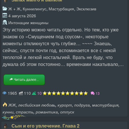
,
,
,
Ж + Ж
Куннилингус
Мастурбация
Эксклюзив
4 августа 2026
Интонации женщины
Эту историю можно читать отдельно. Но тем, кто уже
знаком со «Смущением под соусом», некоторые
моменты откликнутся чуть глубже… ~~~~ Знаешь,
сейчас, спустя почти год, вспоминается все с некой
теплотой и легкой ностальгией. Врать не буду, что
думала об этом постоянно… временами накатывало,...
Читать далее...
1965
110
10
13
,
,
,
,
,
ЖЖ
лесбийская любовь
курорт
подруга
мастурбация
,
,
,
кунни
страсть
романтика
отпуск
Сын и его увлечение. Глава 2