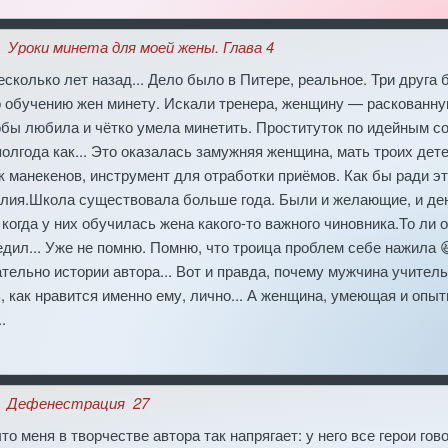
Уроки минета для моей жены. Глава 4
есколько лет назад... Дело было в Питере, реальное. Три друга
 обучению жен минету. Искали тренера, женщину — раскованну
бы любила и чётко умела минетить. Проституток по идейным с
олгода как... Это оказалась замужняя женщина, мать троих дет
к манекенов, инструмент для отработки приёмов. Как бы ради эт
лия.Школа существовала больше года. Были и желающие, и ден
когда у них обучилась жена какого-то важного чиновника.То ли о
едил... Уже не помню. Помню, что троица проблем себе нажила
тельно истории автора... Вот и правда, почему мужчина учитель 
, как нравится именно ему, лично... А женщина, умеющая и опы
.
Дефенестрация_27
что меня в творчестве автора так напрягает: у него все герои го