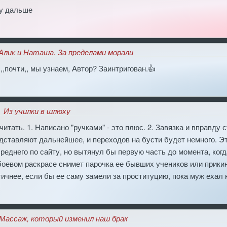
у дальше
Алик и Наташа. За пределами морали
,,почти,, мы узнаем, Автор? Заинтригован.👍
Из училки в шлюху
итать. 1. Написано "ручками" - это плюс. 2. Завязка и вправду 
дставляют дальнейшее, и переходов на бусти будет немного. Эт
реднего по сайту, но вытянул бы первую часть до момента, когд
боевом раскрасе снимет парочка ее бывших учеников или прики
гичнее, если бы ее саму замели за проституцию, пока муж ехал к
Массаж, который изменил наш брак