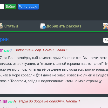
Регистрация
Статьи
Добавить рассказ
арии
er
Запретный дар. Роман. Глава 1
8233
, за Ваш развёрнутый комментарий!Конечно же, Вы прочитаете
лилась эта ситуация, и "мысли главной героини на этот счет!"Чт
никак не могу повлиять на её решение высказаться: роман написа
, как в море корабли 😊Я даже не знаю, известно ли ей о сущес
аказ в Телеграм, зайдя и подписавшись там на мою страницу.
hina
Игры до добра не доводят. Часть 1
9034