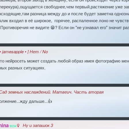
перекура),ощущается свободнее,чем первый,растяжение уже зам
сходящие,там разница между до и после будет заметна однозна
Алик входил в её широкое, горячее, распаленное лоно не чувств
" Противоречия не видите 😁? Если он "не узнавал его" значит ра
 • jamesapple • ] Нет / No
что нейросеть может создать любой образ имея фотографию мен
мых разных ситуациях.
Сад земных наслаждений. Матвеич. Часть вторая
лжение...жду дальше...👍
hina
Ну и запашок 3
9034