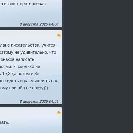
а в текст претерпевая
8 августа 2026 04:04
лане писательства, учится,
этому не удивительно, что
 знаков написать
оями. Я сколько не
 1е,2е,а потом и 3е
адо сидеть и размышлять над
ому пришёл не сразу)))
8 августа 2026 04:01
чать.