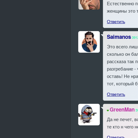
Естественно п
женщины это т
Ответить
Saimanos
391
Это всего лиш
сколько он ба
рассказа так 
разгребание -
оставь! Не нр
тот, который 
Ответить
GreenMan
5
Да не печет, 
те кто н чего 
Ответить