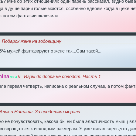
ь? Мне об этих отношениях один парень рассказал, видно быва
да в душе парни голые моются, особенно вдвоем когда в цехе не
 а потом фантазии включила
Подарок жене на годовщину
25% мужей фантазируют о жене так...Сам такой...
hina
Игры до добра не доводят. Часть 1
9034
ла первая четверть, написана о реальном случае, а потом фан
Алик и Наташа. За пределами морали
о не почувствовать, какова бы ни была эластичность мышц вла
 возвращаться к исходным размерам. Я уже писал здесь,что даж
размера, второй заход в женщину, если он происходит через ко