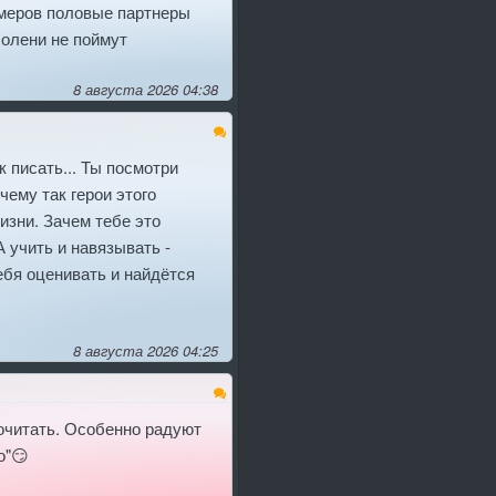
змеров половые партнеры
 олени не поймут
8 августа 2026 04:38
к писать... Ты посмотри
чему так герои этого
изни. Зачем тебе это
А учить и навязывать -
тебя оценивать и найдётся
8 августа 2026 04:25
рочитать. Особенно радуют
о"😏