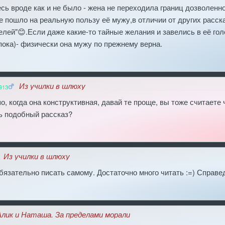
сь вроде как и не было - жена не переходила границ дозволенног
 пошло на реальную пользу её мужу,в отличии от других расска
елей"😊.Если даже какие-то тайные желания и завелись в её голо
пока)- физически она мужу по прежнему верна.
Из училки в шлюху
913
о, когда она конструктивная, давай те проще, вы тоже считаете 
ть подобный рассказ?
Из училки в шлюху
обязательно писать самому. Достаточно много читать :=) Справе
Алик и Наташа. За пределами морали