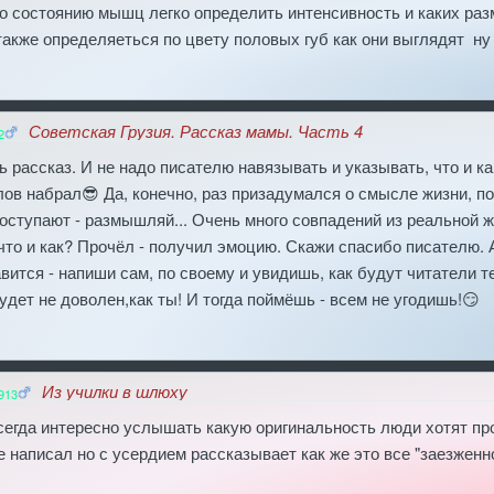
о состоянию мышц легко определить интенсивность и каких ра
акже определяеться по цвету половых губ как они выглядят ну
Советская Грузия. Рассказ мамы. Часть 4
2
ь рассказ. И не надо писателю навязывать и указывать, что и ка
лов набрал😎 Да, конечно, раз призадумался о смысле жизни, по
поступают - размышляй... Очень много совпадений из реальной ж
 что и как? Прочёл - получил эмоцию. Скажи спасибо писателю. 
авится - напиши сам, по своему и увидишь, как будут читатели 
будет не доволен,как ты! И тогда поймёшь - всем не угодишь!😏
Из училки в шлюху
913
всегда интересно услышать какую оригинальность люди хотят п
не написал но с усердием рассказывает как же это все "заезженн