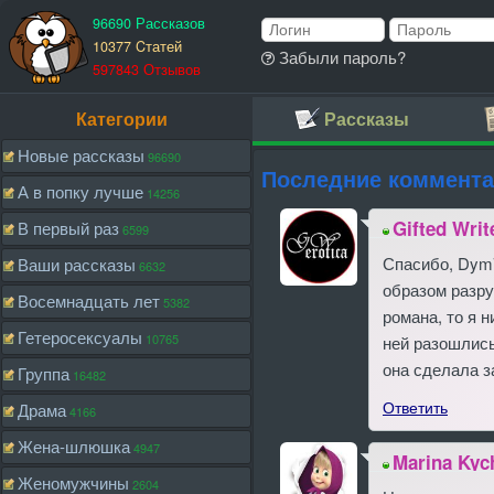
96690 Рассказов
10377 Cтатей
Забыли пароль?
597843 Отзывов
Категории
Рассказы
Новые рассказы
96690
Последние коммент
А в попку лучше
14256
Gifted Writ
В первый раз
6599
Спасибо, Dym7
Ваши рассказы
6632
образом разру
Восемнадцать лет
5382
романа, то я 
Гетеросексуалы
10765
ней разошлись
она сделала з
Группа
16482
Ответить
Драма
4166
Жена-шлюшка
4947
Marina Kyc
Женомужчины
2604