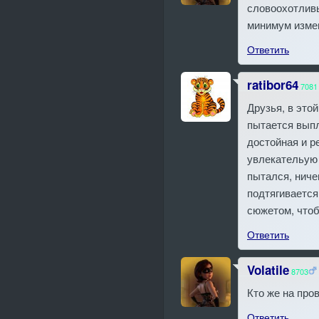
словоохотливы
минимум изме
Ответить
ratibor64
7081
Друзья, в это
пытается выпл
достойная и р
увлекательую 
пытался, ниче
подтягивается
сюжетом, чтоб
Ответить
Volatile
8703
Кто же на про
Ответить