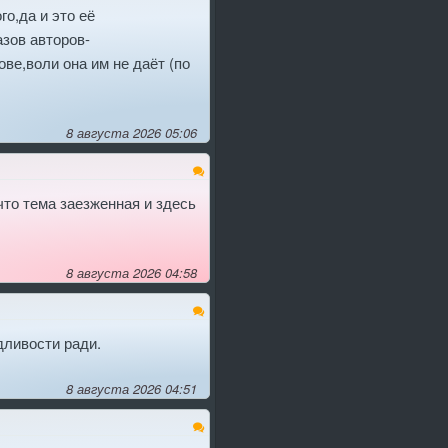
о,да и это её
зов авторов-
ве,воли она им не даёт (по
8 августа 2026 05:06
что тема заезженная и здесь
8 августа 2026 04:58
дливости ради.
8 августа 2026 04:51