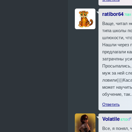
ratibor64
7081
Ваще, читал н
типа школы по
шлюхости, что
Нашли через п
предлагали ка
затрачпны уси
Просыпались, 
муж за ней сл
ловили))))Каса
может научить
обучение, так..
Ответить
Volatile
8703
Все, я понял, 