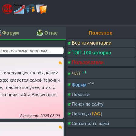
Форум
О нас
Полезное
Все комментарии
ТОП-100 авторов
Пользователи
 в следующих главах, каким
+1
ЧАТ
о же касается самой героини
+14
Форум
н, гонорар получен, и мы с
Новости
твовании сайта Bestweapon:
Поиск по сайту
Помощь (
FAQ
)
8 августа 2026 06:20
Связаться с нами