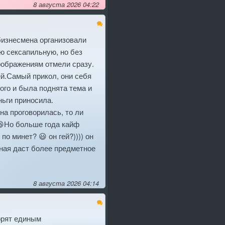
8 августа 2026 04:22
 бизнесмена организовали
ю сексапильную, но без
оображениям отмели сразу.
ей.Самый прикол, они себя
ого и была поднята тема и
ьги приносила.
на проговорилась, то ли
 😆Но больше года кайф
по минет? 😃 он гей?)))) он
тная даст более предметное
8 августа 2026 04:14
ворят единым