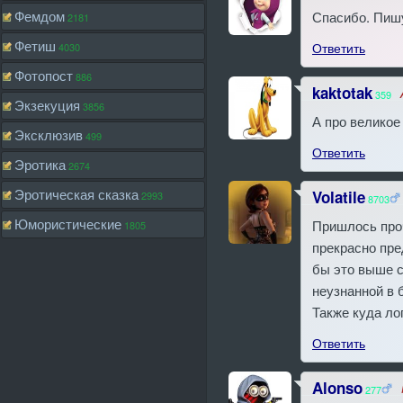
Фемдом
Спасибо. Пиш
2181
Фетиш
Ответить
4030
Фотопост
886
kaktotak
359
Экзекуция
3856
А про великое 
Эксклюзив
499
Ответить
Эротика
2674
Эротическая сказка
Volatile
2993
8703
Юмористические
Пришлось проч
1805
прекрасно пре
бы это выше с
неузнанной в 
Также куда ло
Ответить
Alonso
277