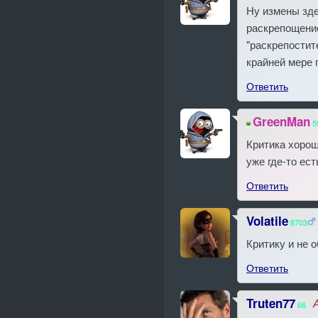
Ну измены зде
раскрепощение
"раскрепостит
крайней мере 
Ответить
GreenMan
5
Критика хорош
уже где-то ес
Ответить
Volatile
8703
Критику и не 
Ответить
Truten77
66