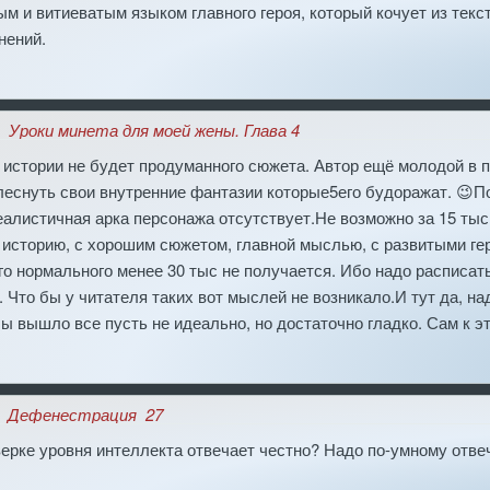
м и витиеватым языком главного героя, который кочует из текст
нений.
Уроки минета для моей жены. Глава 4
й истории не будет продуманного сюжета. Автор ещё молодой в п
еснуть свои внутренние фантазии которые5его будоражат. 😉По
еалистичная арка персонажа отсутствует.Не возможно за 15 тыс
историю, с хорошим сюжетом, главной мыслью, с развитыми гер
го нормального менее 30 тыс не получается. Ибо надо расписать
. Что бы у читателя таких вот мыслей не возникало.И тут да, н
ы вышло все пусть не идеально, но достаточно гладко. Сам к эт
Дефенестрация_27
верке уровня интеллекта отвечает честно? Надо по-умному отве