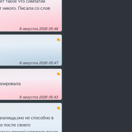
ет такое что симпатии
т никого. Писала со слов
8 августа 2026 05:48
8 августа 2026 05:47
тазировала
8 августа 2026 05:43
галища,оно не способно в
е после своего
роткое время(например после