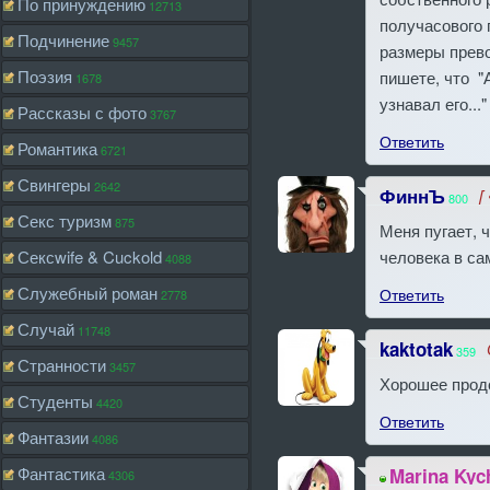
По принуждению
12713
получасового 
Подчинение
9457
размеры прево
Поэзия
пишете, что "
1678
узнавал его...
Рассказы с фото
3767
Ответить
Романтика
6721
Свингеры
2642
ФиннЪ
[
800
Секс туризм
875
Меня пугает, 
Сексwife & Cuckold
человека в са
4088
Служебный роман
Ответить
2778
Случай
11748
kaktotak
359
Странности
3457
Хорошее продо
Студенты
4420
Ответить
Фантазии
4086
Фантастика
Marina Kyc
4306