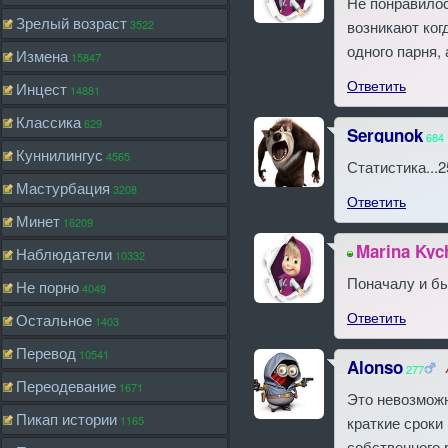
Не понравилос
Зрелый возраст
3522
возникают ког
одного парня,
Измена
15847
Ответить
Инцест
14881
Классика
629
Sergunok
684
Куннилингус
4565
Статистика...
Мастурбация
3208
Ответить
Минет
16209
Marina Kyc
Наблюдатели
10332
Поначалу и бы
Не порно
4049
Ответить
Остальное
1403
Перевод
10541
Alonso
277
Переодевание
1671
Это невозможн
Пикап истории
1165
краткие сроки
собственного 