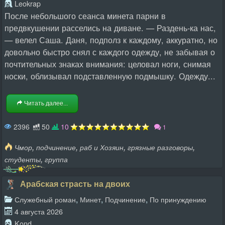
Leokrap
После небольшого сеанса минета парни в
предвкушении расселись на диване. — Раздень-ка нас,
— велел Саша. Даня, подполз к каждому, аккуратно, но
довольно быстро снял с каждого одежду, не забывая о
почтительных знаках внимания: целовал ноги, снимая
носки, облизывал подставленную подмышку. Одежду...
Читать далее...
2396
50
10
1
,
,
,
,
Чмор
подчинение
раб и Хозяин
грязные разговоры
,
студенты
группа
Арабская страсть на двоих
,
,
,
Служебный роман
Минет
Подчинение
По принуждению
4 августа 2026
Kond