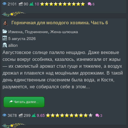
2101
90
10
6
Горничная для молодого хозяина. Часть 6
,
,
Измена
Подчинение
Жена-шлюшка
5 августа 2026
allion
Августовское солнце палило нещадно. Даже вековые
сосны вокруг особняка, казалось, изнемогали от жары
— их смолистый аромат стал гуще и тяжелее, а воздух
дрожал и плавился над мощёными дорожками. В такой
день единственным спасением была вода, и Костя,
разумеется, не собирался себе в этом...
Читать далее...
3678
299
9.65
3