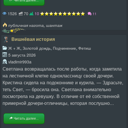
Читать далее...
1526
70
10
11
,
публичная нагота
шантаж
Вишнёвая история
,
,
,
Ж + Ж
Золотой дождь
Подчинение
Фетиш
5 августа 2026
vladimir993a
Светлана возвращалась после работы, когда заметила
на лестничной клетке одноклассницу своей дочери.
Кристина сидела на подоконнике и курила. — Здрасьте,
теть Свет, — бросила она. Светлана внимательно
посмотрела на девушку. В отличие от её собственной
примерной дочери-отличницы, которая послушно...
Читать далее...