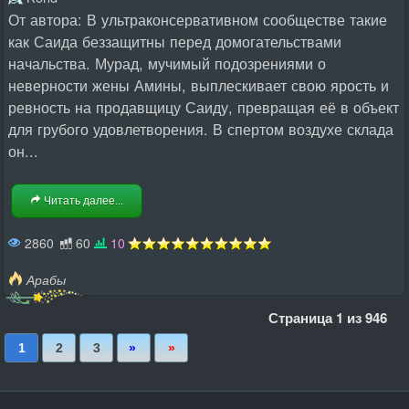
От автора: В ультраконсервативном сообществе такие
как Саида беззащитны перед домогательствами
начальства. Мурад, мучимый подозрениями о
неверности жены Амины, выплескивает свою ярость и
ревность на продавщицу Саиду, превращая её в объект
для грубого удовлетворения. В спертом воздухе склада
он...
Читать далее...
2860
60
10
Арабы
Страница 1 из 946
Последняя
Вперед
1
2
3