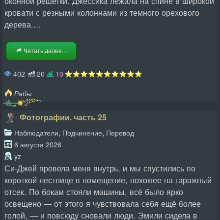
оконной решетки. Джессика лежала на спине в широкой
кровати с резными колоннами из темного орехового
дерева....
Читать далее...
402
20
10
Рабы
Фотографии. часть 25
,
,
Наблюдатели
Подчинение
Перевод
6 августа 2026
yz
Си-Джей провела меня внутрь, и мы спустились по
короткой лестнице в помещение, похожее на гаражный
отсек. По бокам стояли машины, всё было ярко
освещено — от этого я чувствовала себя ещё более
голой, — и повсюду сновали люди. Эмили сидела в