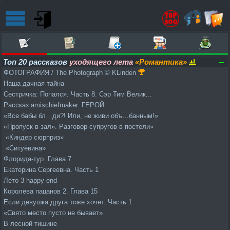
–
Топ 20 рассказов
уходящего лета
«Романтика»
ФОТОГРАФИЯ / The Photograph © KLinden
Наша дачная тайна
Сестричка: Попался. Часть 8. Сэр Тим Велик...
Рассказ amischiefmaker. ГЕРОЙ
«Все бабы бл…ди?! Или, не живи объ…банным!»
«Пропуск в зал». Разговор супругов в постели»
«Киндер сюрприз»
«Ситуёвина»
Флорида-тур. Глава 7
Екатерина Сергеевна. Часть 1
Лето 3 happy end
Королева пацанов 2. Глава 15
Если девушка друга тоже хочет. Часть 1
«Свято место пусто не бывает»
В лесной тишине