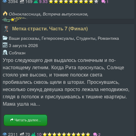
3394
169
9.93
1
,
,
Одноклассница
Встреча выпускников
Метка страсти. Часть 7 (Финал)
,
,
,
Ваши рассказы
Гетеросексуалы
Студенты
Романтика
3 августа 2026
Соблазн
Утро следующего дня выдалось солнечным и по-
настоящему летним. Когда Рита проснулась, Солнце
стояло уже высоко, и тонкие полоски света
пробивались сквозь щели в шторах. Проснувшись,
несколько секунд девушка просто лежала неподвижно,
глядя в потолок и прислушиваясь к тишине квартиры.
Мама ушла на...
Читать далее...
2311
70
10
2