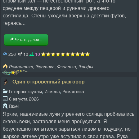
огромный зал — не естественный грот, а что-то
среднее между пещерой и руинами древнего
святилища. Стены уходили вверх на десятки футов,
теряясь...
Читать далее...
256
10
10
,
,
,
Романтика
Эротика
Фэнатзи
Эльфы
Один откровенный разговор
,
,
Гетеросексуалы
Измена
Романтика
6 августа 2026
Dixel
Яркие, навязчивые лучи утреннего солнца пробивались
сквозь веки, заставляя меня пробудиться. Я
безуспешно попытался зарыться лицом в подушку, но
жаркое летнее утро уже вступило в свои права. Рука