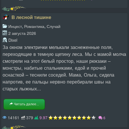
В лесной тишине
,
,
Инцест
Романтика
Случай
2 августа 2026
Dixel
За окном электрички мелькали заснеженные поля,
переходящие в темную щетину леса. Мы с мамой молча
смотрели на этот белый простор, наши рюкзаки –
монстры, набитые спальниками, едой и прочей
оснасткой – теснили соседей. Мама, Ольга, сидела
напротив, ее пальцы нервно перебирали швы на
старых лыжных...
Читать далее...
14161
379
9.97
6