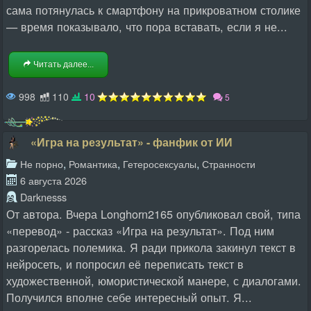
сама потянулась к смартфону на прикроватном столике
— время показывало, что пора вставать, если я не...
Читать далее...
998
110
10
5
«Игра на результат» - фанфик от ИИ
,
,
,
Не порно
Романтика
Гетеросексуалы
Странности
6 августа 2026
Darknesss
От автора. Вчера Longhorn2165 опубликовал свой, типа
«перевод» - рассказ «Игра на результат». Под ним
разгорелась полемика. Я ради прикола закинул текст в
нейросеть, и попросил её переписать текст в
художественной, юмористической манере, с диалогами.
Получился вполне себе интересный опыт. Я...