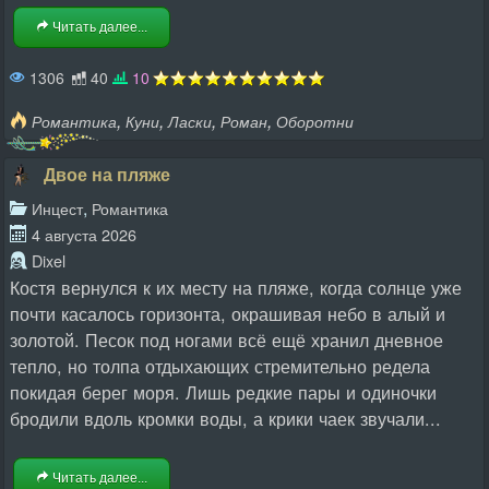
Читать далее...
1306
40
10
,
,
,
,
Романтика
Куни
Ласки
Роман
Оборотни
Двое на пляже
,
Инцест
Романтика
4 августа 2026
Dixel
Костя вернулся к их месту на пляже, когда солнце уже
почти касалось горизонта, окрашивая небо в алый и
золотой. Песок под ногами всё ещё хранил дневное
тепло, но толпа отдыхающих стремительно редела
покидая берег моря. Лишь редкие пары и одиночки
бродили вдоль кромки воды, а крики чаек звучали...
Читать далее...