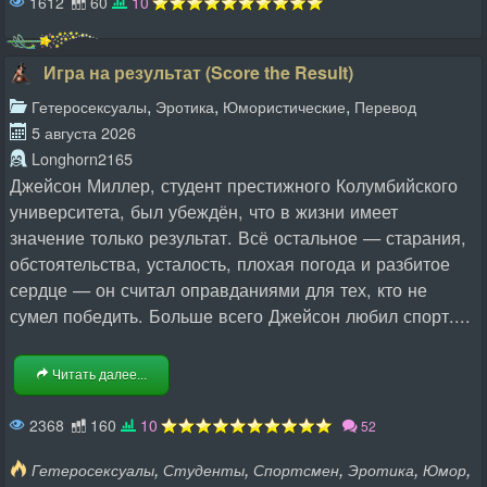
1612
60
10
Игра на результат (Score the Result)
,
,
,
Гетеросексуалы
Эротика
Юмористические
Перевод
5 августа 2026
Longhorn2165
Джейсон Миллер, студент престижного Колумбийского
университета, был убеждён, что в жизни имеет
значение только результат. Всё остальное — старания,
обстоятельства, усталость, плохая погода и разбитое
сердце — он считал оправданиями для тех, кто не
сумел победить. Больше всего Джейсон любил спорт....
Читать далее...
2368
160
10
52
,
,
,
,
,
Гетеросексуалы
Студенты
Спортсмен
Эротика
Юмор