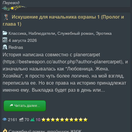
Перевод
Искушение для начальника охраны 1 (Пролог и
глава 1)
,
,
,
Классика
Наблюдатели
Служебный роман
Эротика
4 августа 2026
Rednas
История написана совместно с planercarpet
(https://bestweapon.cc/author.php?author=planercarpet), и
изначально называлась как "Любовница. Жена.
Хозяйка", я просто чуть более логично, на мой взгляд,
переписала ее. Но все права на историю принадлежат
именно ему. Выкладка будет раз в день или...
Читать далее...
2161
70
10
,
Служебный роман
тройничок ЖМЖ