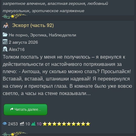
,
,
запретное влечение
властная героиня
любовный
,
треугольник
эротическое напряжение
Эскорт (часть 92)
,
,
Не порно
Эротика
Наблюдатели
2 августа 2026
Alex716
Толком поспать у меня не получилось – я вернулся к
действительности от настойчивого потряхивания за
плечо: - Антоша, ну сколько можно спать? Просыпайся!
Вставай, вставай, штанишки надевай! Я перевернулся
на спину и приоткрыл глаза. В комнате было уже вовсю
светло, а часы на стене показывали...
Читать далее...
2453
10
10