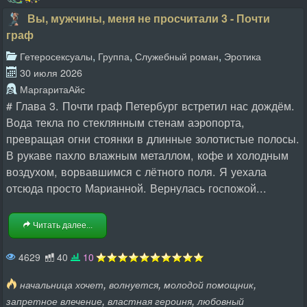
Вы, мужчины, меня не просчитали 3 - Почти
граф
,
,
,
Гетеросексуалы
Группа
Служебный роман
Эротика
30 июля 2026
МаргаритаАйс
# Глава 3. Почти граф Петербург встретил нас дождём.
Вода текла по стеклянным стенам аэропорта,
превращая огни стоянки в длинные золотистые полосы.
В рукаве пахло влажным металлом, кофе и холодным
воздухом, ворвавшимся с лётного поля. Я уехала
отсюда просто Марианной. Вернулась госпожой...
Читать далее...
4629
40
10
,
,
,
начальница хочет
волнуется
молодой помощник
,
,
запретное влечение
властная героиня
любовный