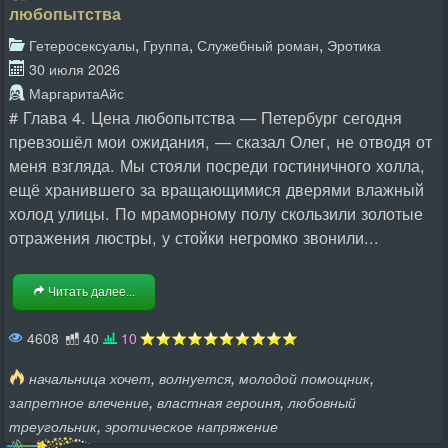
любопытства
,
,
,
Гетеросексуалы
Группа
Служебный роман
Эротика
30 июля 2026
МаргаритаАйс
# Глава 4. Цена любопытства — Петербург сегодня
превзошёл мои ожидания, — сказал Олег, не отводя от
меня взгляда. Мы стояли посреди гостиничного холла,
ещё хранившего за вращающимися дверями влажный
холод улицы. По мраморному полу скользили золотые
отражения люстры, у стойки негромко звонили...
Читать далее...
4608
40
10
,
,
,
начальница хочет
волнуется
молодой помощник
,
,
запретное влечение
властная героиня
любовный
,
треугольник
эротическое напряжение