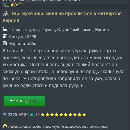
Вы, мужчины, меня не просчитали 5 Четвёртая
версия
,
,
,
Гетеросексуалы
Группа
Служебный роман
Эротика
3 августа 2026
МаргаритаАйс
# Глава 5. Четвёртая версия Я убрала руку с карты
прежде, чем Олег успел проследить за моим взглядом
до мостика. Поспешность выдал тонкий браслет: он
звякнул о край стола, а непослушная прядь скользнула
по щеке. Я неторопливо заправила её за ухо, словно
именно ради этого и подняла руку, и...
Читать далее...
2375
30
10
,
,
,
начальница хочет
волнуется
молодой помощник