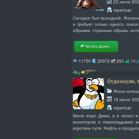
23 июля 20
repertuar
Сегодня был выходной. Желани
и требует только одного, покоя
обрывки, странные образы, кото
Читать далее...
11750
20972
250
10
[
Отдохнули, 
Жена-шлюш
18 июля 20
repertuar
Меня зовут Дима, и я логист в
монитором и перекладываю ви
короткие пути. Нефть и продукт