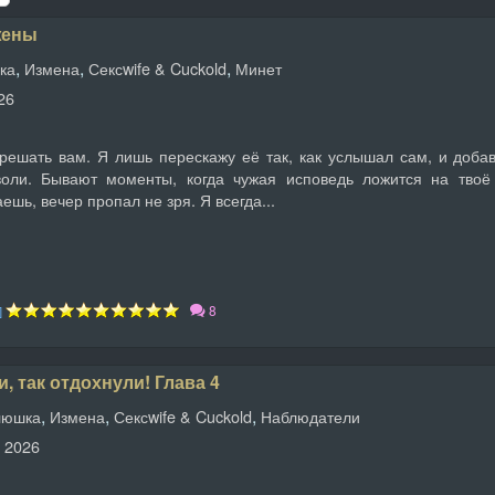
жены
,
,
,
ка
Измена
Сексwife & Cuckold
Минет
26
 решать вам. Я лишь перескажу её так, как услышал сам, и доба
оли. Бывают моменты, когда чужая исповедь ложится на твоё
шь, вечер пропал не зря. Я всегда...
8
]
, так отдохнули! Глава 4
,
,
,
люшка
Измена
Сексwife & Cuckold
Наблюдатели
а 2026