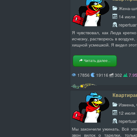
Жена-ш
14 июля
repertuar
Я чувствовал, как Люда крепк
исчезну, растворюсь в воздухе
хищной усмешкой. Я видел этот
Читать далее...
17856
19116
302
7.9
Квартиран
,
Измена
12 июля
repertuar
Мы закончили ужинать. Всё эт
звон вилок о тарелки, толь