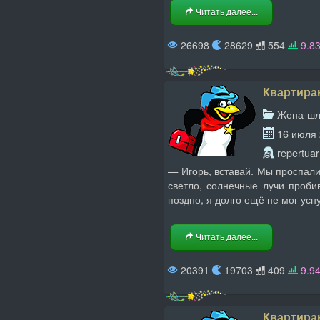
Читать далее...
26698
28629
554
9.8
Квартиран
Жена-ш
16 июля
repertuar
— Игорь, вставай. Мы проспали
светло, солнечные лучи проби
поздно, я долго ещё не мог усну
Читать далее...
20391
19703
409
9.9
Квартиран