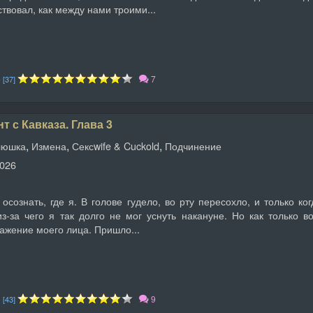
твовал, как между нами троими...
5
7
[37]
т с Кавказа. Глава 3
,
,
,
люшка
Измена
Сексwife & Cuckold
Подчинение
2026
 осознать, где я. В голове гудело, во рту пересохло, и только к
з-за чего я так долго не мог уснуть накануне. Но как только 
ражение моего лица. Пришло...
3
9
[43]