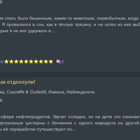
26
е спать было бешенным, каким-то животным, первобытным, когда 
. Я провалился в сон, как в тёплую трясину, и не хотел из неё вы
рые я не мог удержать в...
2
25]
так отдохнули!
,
,
,
ка
Сексwife & Cuckold
Измена
Наблюдатели
26
 сфере нефтепродуктов. Звучит солидно, но на деле это означае
ртуальные цистерны с бензином с одного маршрута на другой
ы её переработки путешествуют по...