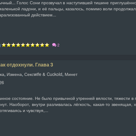
ычный... Голос Сони прозвучал в наступившей тишине приглушённо
маленькой ладони, и её пальцы, казалось, помимо воли продолжал
арализованный действием...
2
]
ак отдохнули. Глава 3
,
,
,
ка
Измена
Сексwife & Cuckold
Минет
26
анное состояние. Не было привычной утренней вялости, тяжести в
нут. Наоборот, внутри разливалась лёгкость, какая-то звенящая, 
тягиваясь и чувствуя,...