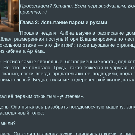
Продолжаем? Кстати, Всем неравнодушным. Бол
приятно. :-)
Глава 2: Испытание паром и руками
Прошла неделя. Алёна выучила расписание дома,
жёлая, размеренная поступь Игоря Владимировича по лестн
цокольном этаже — это Дмитрий; тихое шуршание страниц
из кабинета Артёма.
ю. Носила самые свободные, бесформенные кофты, под кот
 Но это не помогало. Грудь, такая тяжёлая и упругая, о
тканью, соски всегда предательски ее подводили, когда 
имательный. Бёдра, сильные от деревенской жизни, казал
тал её первым открытым «учителем».
день. Она пыталась разобрать посудомоечную машину, запу
насмешливый голос:
и мыли?
лась. Он стоял в дверях кухни, опираясь о косяк, и пил