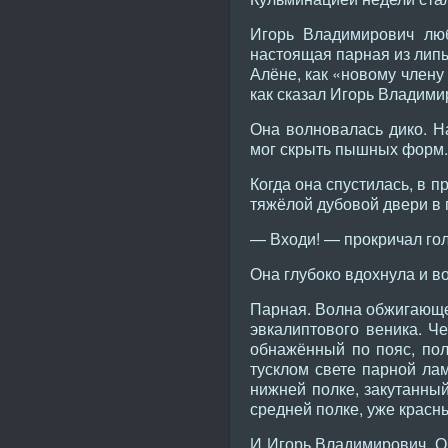
Игорь Владимирович люб
настоящая парная из липы
Алёне, как «новому члену
как сказал Игорь Владими
Она волновалась дико. Н
мог скрыть пышных форм.
Когда она спустилась, в 
тяжёлой дубовой двери в 
— Входи! — прокричал го
Она глубоко вдохнула и в
Парная. Волна обжигающег
эвкалиптового веника. Ч
обнажённый по пояс, пол
тусклом свете парной ла
нижней полке, закутанный
средней полке, уже красн
И Игорь Владимирович. Он