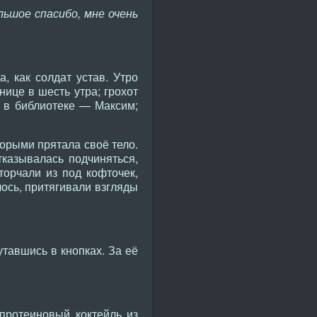
ьшое спасибо, мне очень
 как солдат устав. Утро
ице в шесть утра; грохот
 в библиотеке — Максим;
орыми прятала своё тело.
тказывалась подчиняться,
торчали из под кофточек,
ось, притягивали взгляды
тавшись в кнопках. За её
 протеиновый коктейль из