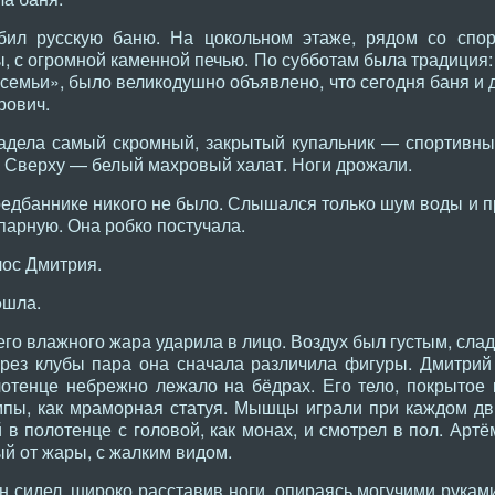
ил русскую баню. На цокольном этаже, рядом со спор
, с огромной каменной печью. По субботам была традиция:
 семьи», было великодушно объявлено, что сегодня баня и 
рович.
адела самый скромный, закрытый купальник — спортивный
 Сверху — белый махровый халат. Ноги дрожали.
предбаннике никого не было. Слышался только шум воды и 
парную. Она робко постучала.
лос Дмитрия.
ошла.
о влажного жара ударила в лицо. Воздух был густым, слад
ерез клубы пара она сначала различила фигуры. Дмитрий
отенце небрежно лежало на бёдрах. Его тело, покрытое 
мпы, как мраморная статуя. Мышцы играли при каждом дв
 в полотенце с головой, как монах, и смотрел в пол. Арт
ый от жары, с жалким видом.
 сидел, широко расставив ноги, опираясь могучими руками