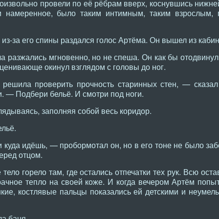
извольно провели по её рёбрам вверх, коснувшись нижней 
и намеренное, было таким интимным, таким взрослым,
из-за его спины раздался голос Артёма. Он вышел из кабин
 разжались мгновенно, но не спеша. Он как бы отодвинул 
оценивающе окинул взглядом с головы до ног.
решила проверить прочность старинных стен, — сказал 
. — Подбери бельё. И смотри под ноги.
лядываясь, заполняя собой весь коридор.
ельё.
и куда идёшь, — пробормотал он, но в его тоне не было за
еред отцом.
ё тело горело там, где остались отпечатки тех рук. Всю ос
рачное тепло на своей коже. И когда вечером Артём попыт
нкие, костлявые пальцы показались ей детскими и неумел
а баня.