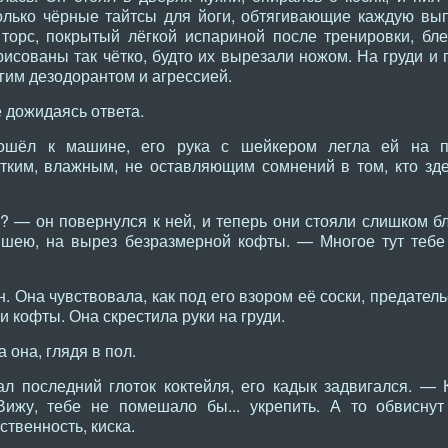
олько чёрные тайтсы для йоги, обтягивающие каждую вы
о торс, покрытый лёгкой испариной после тренировки, бл
сованы так чётко, будто их вырезали ножом. На груди и
огим дезодорантом и агрессией.
е дожидаясь ответа.
ошёл к машине, его рука с шейкером легла ей на пл
ким, влажным, не оставляющим сомнений в том, кто зде
 — он повернулся к ней, и теперь они стояли слишком бл
 шею, на вырез безразмерной кофты. — Многое тут тебе 
н. Она чувствовала, как под его взором её соски, предател
и кофты. Она скрестила руки на груди.
она, глядя в пол.
л последний глоток коктейля, его кадык задвигался. — К
Вижу, тебе не помешало бы... укрепить. А то обвисну
ственность, киска.