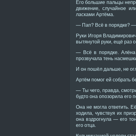
Его большие пальцы непро
движение, случайное ил
ласками Артёма.
— Пап? Всё в порядке? — 
Руки Игоря Владимировича
вытянутой руки, ещё раз 
— Всё в порядке. Алёна 
прозвучала тень насмешки
И он пошёл дальше, не ог
Артём помог ей собрать б
— Ты чего, правда, смотр
будто она опозорила его п
Она не могла ответить. Е
ходила, чувствуя их приз
она вздрогнула — его то
его отца.
Кульминацией недели стал