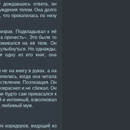
е дождавшись ответа, он
уждения телом. Она долго
 что прокатилась по низу
израк. Подкладывал к её
на прочесть». Это были то
рживался на её теле. Он
ь улыбнуться. Но однажды,
я одну из его книг, она
не на книгу в руках, а на
елились, когда она читала
ествление. Поэтизация. Он
 покраснел и не сбежал. Он
ли будто сам прикасался к
й и интимный, взволновал
её любимый муж.
их коридоров, ведущий из