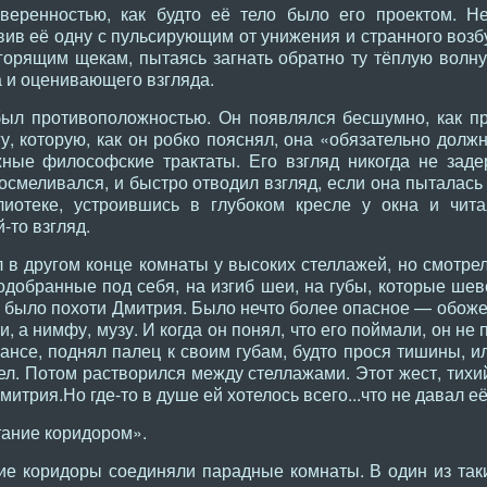
уверенностью, как будто её тело было его проектом. Н
вив её одну с пульсирующим от унижения и странного возб
горящим щекам, пытаясь загнать обратно ту тёплую волну,
а и оценивающего взгляда.
ыл противоположностью. Он появлялся бесшумно, как пр
гу, которую, как он робко пояснял, она «обязательно долж
жные философские трактаты. Его взгляд никогда не заде
а осмеливался, и быстро отводил взгляд, если она пыталас
лиотеке, устроившись в глубоком кресле у окна и чита
-то взгляд.
 в другом конце комнаты у высоких стеллажей, но смотрел 
подобранные под себя, на изгиб шеи, на губы, которые шев
не было похоти Дмитрия. Было нечто более опасное — обож
, а нимфу, музу. И когда он понял, что его поймали, он не
рансе, поднял палец к своим губам, будто прося тишины, и
ел. Потом растворился между стеллажами. Этот жест, тихи
митрия.Но где-то в душе ей хотелось всего...что не давал 
тание коридором».
ие коридоры соединяли парадные комнаты. В один из так