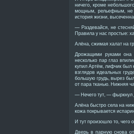
ничего, кроме небольшого
мощным, рельефным, не т
история жизни, высеченна
— Раздевайся, не стесняй
Правила у нас простые: х
Алёна, сжимая халат на г
Дрожащими руками она р
несколько пар глаз впили
купил Артём, лифчик был 
взглядов идеальных груде
большую грудь, вырез бы
от пара тканью. Нижняя ча
— Нечего тут, — фыркнул 
Алёна быстро села на ниж
кожа покрывается испарин
И тут произошло то, чего 
Дверь в парную снова от