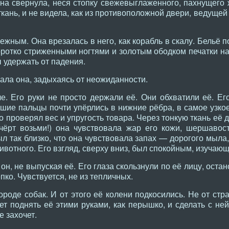
ёна свернула, неся стопку свежевыглаженного, пахнущего
ткань, и не видела, как из противоположной двери, ведущей
жным. Она врезалась в него, как корабль в скалу. Бельё по
оротко стриженными ногтями и золотым ободком печатки н
ы удержать от падения.
чала она, задыхаясь от неожиданности.
ле. Его руки не просто держали её. Они обхватили её. Е
ьшие пальцы почти упёрлись в нижние рёбра, в самое узко
то проверял вес и упругость товара. Через тонкую ткань её
ёрт возьми!) она чувствовала жар его кожи, шершавост
 так близко, что она чувствовала запах — дорогого мыла,
животного. Его взгляд, сверху вниз, был спокойным, изучаю
н, не выпуская её. Его глаза скользнули по её лицу, оста
ко. Чувствуется, не из тепличных.
ороде собак. И от этого её колени подкосились. Не от стра
жет поднять её этими руками, как перышко, и сделать с ней
е захочет.