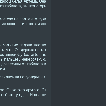
 жаром белья Артёма. Она
 из кабинета, вышел Игорь
летело на пол. А его руки
а мизинце — инстинктивно
го большие ладони плотно
е место. Он держал её так
 домашней футболки (опять
ь пальцев, невероятную,
 древесины от кабинета и
щим.
новились на полуоткрытых,
ха. От чего-то другого. От
 всё что угодно. И она не