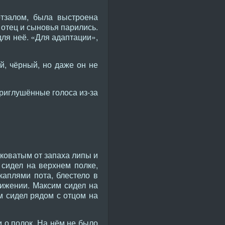
тзалом, была выстроена
 отец и сыновья парились.
для неё. «Для адаптации»,
, чёрный, но даже он не
приглушённые голоса из-за
коватым от запаха липы и
 сидел на верхнем полке,
каплями пота, блестело в
ижении. Максим сидел на
ём сидел рядом с отцом на
 о полок. На нём не было