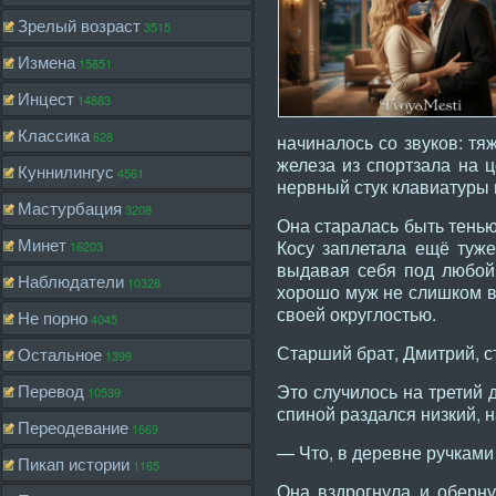
Зрелый возраст
3515
Измена
15851
Инцест
14883
Классика
628
начиналось со звуков: тя
железа из спортзала на 
Куннилингус
4561
нервный стук клавиатуры 
Мастурбация
3208
Она старалась быть тень
Минет
Косу заплетала ещё туже.
16203
выдавая себя под любой 
Наблюдатели
10328
хорошо муж не слишком вн
своей округлостью.
Не порно
4045
Старший брат, Дмитрий, с
Остальное
1399
Перевод
Это случилось на третий 
10539
спиной раздался низкий, 
Переодевание
1669
— Что, в деревне ручкам
Пикап истории
1165
Она вздрогнула и оберну