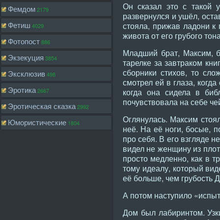
Он сказал это с такой 
Фемдом
2179
развернулся и ушёл, оста
Фетиш
стояла, прижав ладони к 
4029
живота от его грубого тон
Фотопост
886
Младший брат, Максим, б
Экзекуция
3854
тарелке за завтраком кни
сборники стихов, то сло
Эксклюзив
498
смотрел ей в глаза, когд
Эротика
2667
когда она сидела в биб
почувствовала на себе чей
Эротическая сказка
2992
Оглянулась. Максим стоял
Юмористические
1804
неё. На её ноги, босые, 
про себя. В его взгляде 
видел не женщину из плоти
просто медленно, как в т
тому идеалу, который вид
её больше, чем грубость Д
А потом наступило «испы
Дом был лабиринтом. Узк