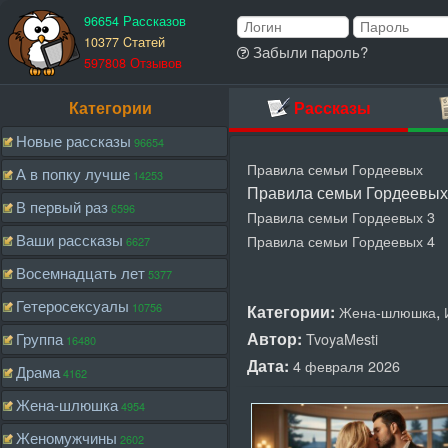
96654 Рассказов
10377 Cтатей
Забыли пароль?
597808 Отзывов
Категории
Рассказы
Новые рассказы
96654
Правила семьи Гордеевых
А в попку лучше
14253
Правила семьи Гордеевых
В первый раз
6596
Правила семьи Гордеевых 3
Ваши рассказы
Правила семьи Гордеевых 4
6627
Восемнадцать лет
5377
Гетеросексуалы
10756
Категории:
,
Жена-шлюшка
Автор:
Группа
TvoyaMesti
16480
Дата:
4 февраля 2026
Драма
4162
Жена-шлюшка
4954
Женомужчины
2602