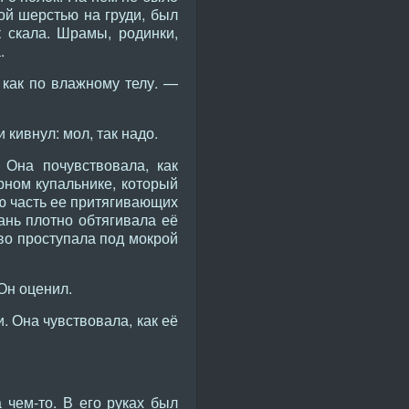
ой шерстью на груди, был
 скала. Шрамы, родинки,
.
 как по влажному телу. —
кивнул: мол, так надо.
 Она почувствовала, как
рном купальнике, который
ю часть ее притягивающих
ань плотно обтягивала её
во проступала под мокрой
Он оценил.
. Она чувствовала, как её
чем-то. В его руках был