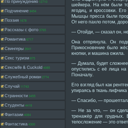
По принуждению
12710
шейкера. На нём были т
ягодиц, и кроссовки. Ег
Подчинение
9454
Мышцы пресса были прори
Поэзия
1678
От него пахло потом, дор
Рассказы с фото
3765
— Отойди, — сказал он, н
Романтика
6717
Она отпрянула. Он под
Прикосновение было жёст
Свингеры
2641
кнопки, и машина ожила.
Секс туризм
875
— Думала, будет сложнее?
Сексwife & Cuckold
4085
опустились с её лица на
Поначалу.
Служебный роман
2774
Его взгляд был как рентге
Случай
11743
упираясь в ткань лифчика 
Странности
3455
— Спасибо, — прошептала 
Студенты
4418
— Не за что, — он сдела
Фантазии
4084
тренажёр для грудных. 
телосложение — это ответ
Фантастика
4300