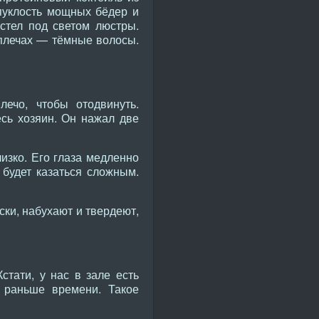
пуклость мощных бёдер и
естел под светом люстры.
 плечах — тёмные волосы.
ечо, чтобы отодвинуть.
сь хозяин. Он нажал две
изко. Его глаза медленно
будет казаться сложным.
ьски, набухают и твердеют,
стати, у нас в зале есть
т раньше времени. Такое