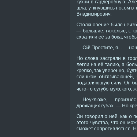
кухни в гардеробную, Ал
шла, уткнувшись носом в 
Владимирович.
Столкновение было неизбе
— большие, тяжёлые, с к
схватили её за бока, чтоб
— Ой! Простите, я... — на
Но слова застряли в гор
легли на её талию, а бол
крепко, так уверенно, буд
слишком обтягивающей, ч
подавляющую силу. Он был
чего-то сугубо мужского, 
— Неуклюже, — произнёс о
дрожащих губах. — Но креп
Он говорил о ней, как о п
этого чувства, что он мо
сможет сопротивляться. Н