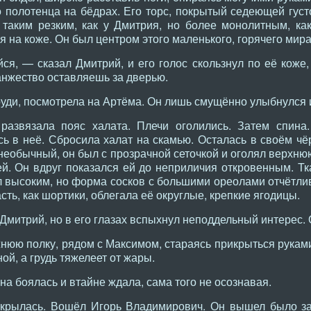
 полотенца на бёдрах. Его торс, покрытый седеющей густ
аким резким, как у Дмитрия, но более монолитным, как
я на коже. Он был центром этого маленького, горячего мира
ся, — сказал Дмитрий, и его голос скользнул по её коже,
анжество оставляешь за дверью.
руди, посмотрела на Артёма. Он лишь смущённо улыбнулся и 
азвязала пояс халата. Плечи оголились. Затем спина.
сь в неё. Сбросила халат на скамью. Осталась в своём чё
необычный, он был с прозрачной сеточкой и оголял верхню
й. Он вдруг показался ей до неприличия откровенным. Тк
л высоким, но форма сосков с большими ореолами отчётли
сть, как шортики, облегала её округлые, крепкие ягодицы.
Дмитрий, но в его глазах вспыхнул неподдельный интерес. 
нюю полку, рядом с Максимом, стараясь прикрыться руками
ой, а грудь тяжелеет от жары.
она боялась и втайне ждала, сама того не осознавая.
крылась. Вошёл Игорь Владимирович. Он вышел было за 