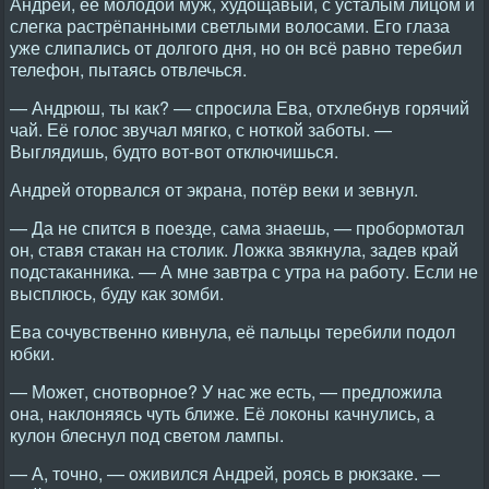
Андрей, её молодой муж, худощавый, с усталым лицом и
слегка растрёпанными светлыми волосами. Его глаза
уже слипались от долгого дня, но он всё равно теребил
телефон, пытаясь отвлечься.
— Андрюш, ты как? — спросила Ева, отхлебнув горячий
чай. Её голос звучал мягко, с ноткой заботы. —
Выглядишь, будто вот-вот отключишься.
Андрей оторвался от экрана, потёр веки и зевнул.
— Да не спится в поезде, сама знаешь, — пробормотал
он, ставя стакан на столик. Ложка звякнула, задев край
подстаканника. — А мне завтра с утра на работу. Если не
высплюсь, буду как зомби.
Ева сочувственно кивнула, её пальцы теребили подол
юбки.
— Может, снотворное? У нас же есть, — предложила
она, наклоняясь чуть ближе. Её локоны качнулись, а
кулон блеснул под светом лампы.
— А, точно, — оживился Андрей, роясь в рюкзаке. —