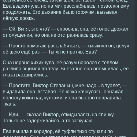
Ева вздрогнула, но на миг расслабилась, позволяя ему
продолжать. Его дыхание было горячим, вызывая
лёгкую дрожь.
— Ой, Витя, это что? — спросила она, её голос дрожал
от смущения, но она не отстранилась сразу.
— Просто помогаю расслабиться, — хмыкнул он, целуя
её шею ещё раз. — Ты ж не против, Ева?
Она нервно хихикнула, её разум боролся с теплом,
разливающимся по телу. Внезапно она опомнилась, её
глаза расширились.
— Простите, Виктор Степаныч, мне надо... в туалет, —
выдавила она, вставая. Её юбка качнулась, обнажая
полоску кожи над чулками, и она быстро поправила
ткань.
— Иди, — сказал Виктор, откидываясь на спинку. —
Только не задерживайся, а то заскучаю.
Ева вышла в коридор, её туфли тихо стучали по