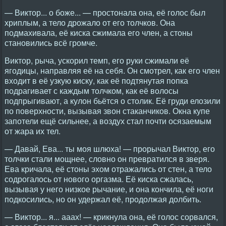
— Виктор... о боже... — простонала она, её голос был
хриплым, а тело дрожало от его толчков. Она
подмахивала, её киска сжимала его член, а стоны
становились всё громче.
Виктор, рыча, ускорил темп, его руки сжимали её
ягодицы, направляя её на себя. Он смотрел, как его член
входит в её узкую киску, как её подтянутая попка
подрагивает с каждым толчком, как её волосы
подпрыгивают, а кулон бьётся о столик. Её груди елозили
по поверхности, вызывая звон стаканчиков. Окна купе
запотели ещё сильнее, а воздух стал почти осязаемым
от жара их тел.
— Давай, Ева... ты моя шлюха! — прорычал Виктор, его
толчки стали мощнее, словно он превратился в зверя.
Ева кричала, её стоны эхом отражались от стен, а тело
содрогалось от нового оргазма. Её киска сжалась,
вызывая у него низкое рычание, и она кончила, её ноги
подкосились, но он удержал её, продолжая долбить.
— Виктор... я... ааах! — крикнула она, её голос сорвался,