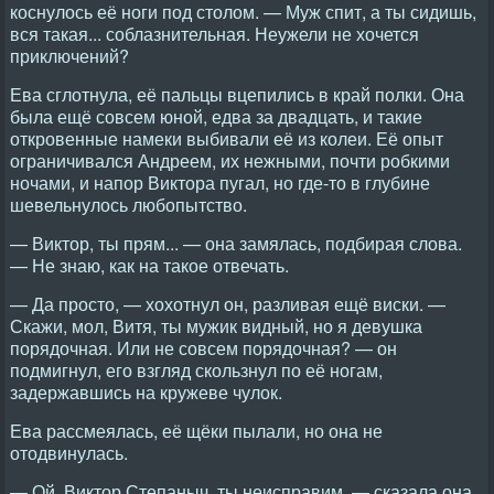
коснулось её ноги под столом. — Муж спит, а ты сидишь,
вся такая... соблазнительная. Неужели не хочется
приключений?
Ева сглотнула, её пальцы вцепились в край полки. Она
была ещё совсем юной, едва за двадцать, и такие
откровенные намеки выбивали её из колеи. Её опыт
ограничивался Андреем, их нежными, почти робкими
ночами, и напор Виктора пугал, но где-то в глубине
шевельнулось любопытство.
— Виктор, ты прям... — она замялась, подбирая слова.
— Не знаю, как на такое отвечать.
— Да просто, — хохотнул он, разливая ещё виски. —
Скажи, мол, Витя, ты мужик видный, но я девушка
порядочная. Или не совсем порядочная? — он
подмигнул, его взгляд скользнул по её ногам,
задержавшись на кружеве чулок.
Ева рассмеялась, её щёки пылали, но она не
отодвинулась.
— Ой, Виктор Степаныч, ты неисправим, — сказала она,