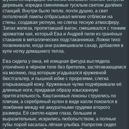
деревьев, изредка сменяемые тусклым светом далёких
станций. Внутри было тепло, почти душно, а свет
потолочной лампы отбрасывал мягкие отблески на
стены, создавая уютную, но слегка тесную атмосферу.
Запах железа, пропитавший вагон, смешивался с тонким
ароматом чая, который Ева и Андрей пили из гранёных
стаканов в металлических подстаканниках. Ложки тихо
позвякивали, когда они размешивали сахар, добавляя в
купе нотку домашнего тепла.
Ева сидела у окна, её изящная фигура выглядела
утончённо в чёрном топе без бретелек, застёгивающемся
на молнию, под которым угадывался кружевной
бюстгальтер, и пышной юбке с прорезями, слегка
открывающей кожу. Кружевные чулки подчёркивали её
длинные ноги, придавая образу изысканную
притягательность. Каштановые локоны струились по
плечам, а серебряный кулон в виде капли покоился в
ложбинке между её аккуратными грудями второго
размера. Её светло-карие глаза, большие и
выразительные, искрились любопытством, а полные
губы порой касалась лёгкая улыбка. Напротив сидел