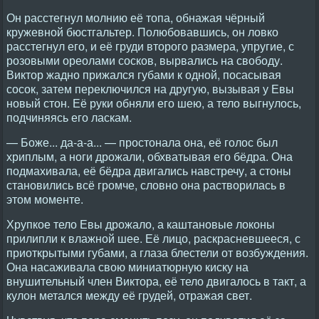
Он расстегнул молнию её топа, обнажая чёрный
кружевной бюстгальтер. Полюбовавшись, он ловко
расстегнул его, и её груди второго размера, упругие, с
розовыми ореолами сосков, вырвались на свободу.
Виктор жадно прижался губами к одной, посасывая
сосок, затем переключился на другую, вызывая у Евы
новый стон. Её руки обняли его шею, а тело выгнулось,
подчиняясь его ласкам.
— Боже... да-а-а... — простонала она, её голос был
хриплым, а ноги дрожали, обхватывая его бёдра. Она
подмахивала, её бёдра двигались навстречу, а стоны
становились всё громче, словно она растворилась в
этом моменте.
Хрупкое тело Евы дрожало, а каштановые локоны
прилипли к влажной шее. Её лицо, раскрасневшееся, с
приоткрытыми губами, а глаза блестели от возбуждения.
Она насаживала свою миниатюрную киску на
внушительный член Виктора, её тело двигалось в такт, а
кулон метался между её грудей, отражая свет.