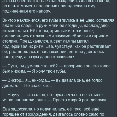
а глаза блестели от слёз наслаждения. Она была юной,
но в этот момент полностью принадлежала ему,
подчинённая его напору.
Виктор наклонился, его губы впились в её шею, оставляя
влажные следы, а руки мяли её ягодицы, наслаждаясь
их мягкостью. Её стоны, хриплые и отчаянные,
смешивались с влажными звуками её киски и скрипом
столика. Поезд качался, а свет лампы мигал,
подчёркивая их ритм. Ева, чувствуя, как он растягивает
её, растворялась в наслаждении, её тело двигалось
навстречу, а разум давно отключился.
— Сука, ты думешь это всё? — прохрипел он, его голос
был низким. — Я хочу твои губы.
— Виктор... я... никогда... — выдавила она, её голос
дрожал. — Не знаю, как...
— Научу, — сказал он, его рука легла на её затылок,
мягко направляя вниз. — Просто открой рот, девочка.
Ева задрожала, но подчинилась, её тело, всё ещё
горящее от возбуждения, двигалось словно само по