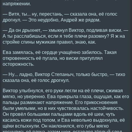
напряжении.
— Витя, ты... ну, перестань, — сказала она, её голос
дрогнул. — Это неудобно, Андрей же рядом.
— Да он дрыхнет, — хмыкнул Виктор, подливая виски. —
А ты расслабишься, если я тебе плечи разомну? Я ж на
стройке спины мужикам правил, знаю, как.
Ева замялась, её сердце учащённо забилось. Такая
откровенность её пугала, но виски притуплял
осторожность.
— Ну... ладно, Виктор Степаныч, только быстро, — тихо
сказала она, её голос дрогнул.
Виктор улыбнулся, его руки легли на её плечи, сжимая
мягко, но уверенно. Ева прикрыла глаза, ощущая, как его
пальцы разминают напряжение. Его прикосновения
были умелыми, но в них чувствовалась настойчивость.
Он провёл большими пальцами вдоль её шеи, чуть
касаясь кожи под топом, и Ева невольно выдохнула, её
щёки вспыхнули. Он наклонился, его губы мягко
коснулись её плеча, затем шеи, оставляя тёплый след.