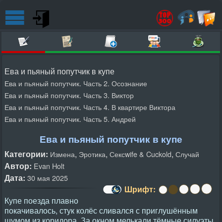
Ева и пьяный попутчик в купе
Ева и пьяный попутчик. Часть 2. Осознание
Ева и пьяный попутчик. Часть 3. Виктор
Ева и пьяный попутчик. Часть 4. В квартире Виктора
Ева и пьяный попутчик. Часть 5. Андрей
Ева и пьяный попутчик в купе
Категории:
,
,
,
Измена
Эротика
Сексwife & Cuckold
Случай
Автор:
Evan Holt
Дата:
30 мая 2025
Шрифт:
Купе поезда плавно
покачивалось, стук колёс сливался с приглушённым
шумом из коридора. За окном мелькали тёмные силуэты