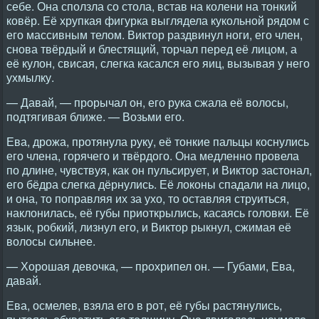
себе. Она сползла со стола, встав на колени на тонкий
ковёр. Её хрупкая фигурка выглядела кукольной рядом с
его массивным телом. Виктор раздвинул ноги, его член,
снова твёрдый и блестящий, торчал перед её лицом, а
её кулон, свисая, слегка касался его яиц, вызывая у него
ухмылку.
— Давай, — прорычал он, его рука сжала её волосы,
подтягивая ближе. — Возьми его.
Ева, дрожа, протянула руку, её тонкие пальцы коснулись
его члена, горячего и твёрдого. Она медленно провела
по длине, чувствуя, как он пульсирует, и Виктор застонал,
его бёдра слегка дёрнулись. Её локоны спадали на лицо,
и она, то поправляя их за ухо, то оставляя струиться,
наклонилась, её губы приоткрылись, касаясь головки. Её
язык, робкий, лизнул его, и Виктор рыкнул, сжимая её
волосы сильнее.
— Хорошая девочка, — прохрипел он. — Губами, Ева,
давай.
Ева, осмелев, взяла его в рот, её губы растянулись,