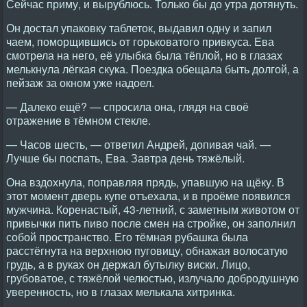
Сейчас приму, и вырублюсь. Только бы до утра дотянуть.
Он достал упаковку таблеток, выдавил одну и запил
чаем, поморщившись от горьковатого привкуса. Ева
смотрела на него, её улыбка была тёплой, но в глазах
мелькнула лёгкая скука. Поездка обещала быть долгой, а
пейзаж за окном уже надоел.
— Далеко ещё? — спросила она, глядя на своё
отражение в тёмном стекле.
— Часов шесть, — ответил Андрей, допивая чай. —
Лучше бы поспать, Ева. Завтра день тяжёлый.
Она вздохнула, поправляя прядь, упавшую на щёку. В
этот момент дверь купе отъехала, и в проёме появился
мужчина. Коренастый, 43-летний, с заметным животом от
привычки пить пиво после смен на стройке, он заполнил
собой пространство. Его тёмная рубашка была
расстёгнута на верхнюю пуговицу, обнажая волосатую
грудь, а в руках он держал бутылку виски. Лицо,
грубоватое, с тяжёлой челюстью, излучало добродушную
уверенность, но в глазах мелькала хитринка.