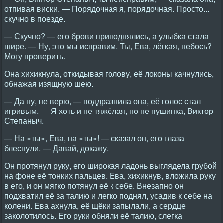
отпивая виски. — Порядочная я, порядочная. Просто...
скучно в поезде.
— Скучно? — его брови приподнялись, а улыбка стала
шире. — Ну, это мы исправим. Ты, Ева, лёгкая, небось?
Могу проверить.
Она хихикнула, откидывая голову, её локоны качнулись,
обнажая изящную шею.
— Да ну, не верю, — поддразнила она, её голос стал
игривым. — Я хоть и не тяжёлая, но не пушинка, Виктор
Степаныч.
— На «ты», Ева, на «ты»! — сказал он, его глаза
блеснули. — Давай, докажу.
Он протянул руку, его широкая ладонь выглядела грубой
на фоне её тонких пальцев. Ева, хихикнув, вложила руку
в его, и он мягко потянул её к себе. Внезапно он
подхватил её за талию и легко поднял, усадив к себе на
колени. Ева ахнула, её щёки запылали, а сердце
заколотилось. Его руки обняли её талию, слегка