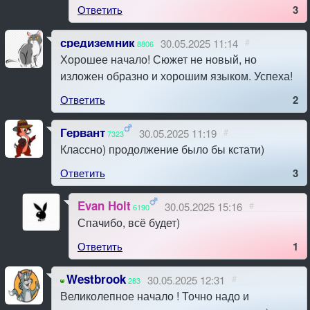
Ответить
3
средиземник
30.05.2025 11:14
#
8806
Хорошее начало! Сюжет не новый, но
изложен образно и хорошим языком. Успеха!
Ответить
2
Гервант
30.05.2025 11:19
#
7323
Классно) продолжение было бы кстати)
Ответить
3
Evan Holt
30.05.2025 15:16
#
6190
Спачибо, всё будет)
Ответить
1
Westbrook
30.05.2025 12:31
#
283
Великолепное начало ! Точно надо и