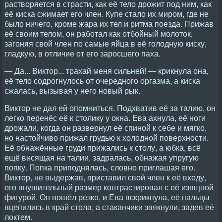
растворяется в страсти, как её тело дрожит под ним, как
её киска сжимает его член. Купе стало их миром, где не
было ничего, кроме жара их тел и ритма поезда. Прижав
её своим телом, он работал как отбойный молоток,
загоняя свой член по самые яйца в её голодную киску,
гладкую, в отличие от его заросшего паха.
— Да... Виктор... трахай меня сильней! — крикнула она,
её тело содрогнулось от очередного оргазма, а киска
сжалась, вызывая у него новый рык.
Виктор не дал ей опомниться. Подхватив её за талию, он
легко перенёс её к столику у окна. Ева ахнула, её ноги
дрожали, когда он развернул её спиной к себе и мягко,
но настойчиво прижал грудью к холодной поверхности.
Её обнажённые груди прижались к столу, а юбка, всё
ещё висящая на талии, задралась, обнажая упругую
попку. Попка приподнялась, словно приглашая его.
Виктор, не выдержав, приставил свой член к её входу,
его внушительный размер контрастировал с её изящной
фигурой. Он вошёл резко, и Ева вскрикнула, её пальцы
вцепились в край стола, а стаканчики звякнули, задев её
локтем.