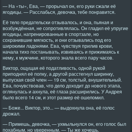
— На «ты», Ева, — прорычал он, его руки сжали её
ягодицы. — Расслабься, девочка, тебе понравится.
Её тело предательски отзывалось, и она, пьяная и
возбуждённая, не сопротивлялась. Он гладил её упругие
ягодицы, натренированные в спортзале, но
сохранившие мягкость, и они отзывались под его
широкими ладонями. Ева, чувствуя прилив крови,
начала тихо постанывать, извиваясь и прижимаясь к
нему, к мужчине, которого знала всего пару часов.
Виктор, ощущая её податливость, одной рукой
приподнял её попку, а другой расстегнул ширинку,
выпуская свой член — 19 см, толстый, внушительный.
Ева, почувствовав, что дело доходит до нового этапа,
оглянулась и ахнула, её глаза расширились. У Андрея
было всего 14 см, и этот размер её ошеломил.
— Боже... Виктор, это... — выдохнула она, её голос
дрожал.
— Примешь, девочка, — ухмыльнулся он, его голос был
похабным, но уверенным. — Ты же хочешь.