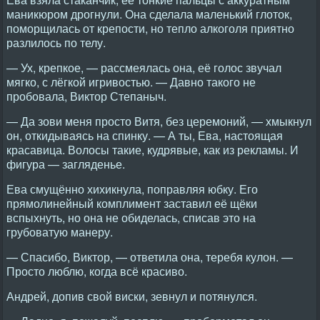
маникюром дрогнули. Она сделала маленький глоток,
поморщилась от крепости, но тепло алкоголя приятно
разлилось по телу.
— Ух, крепкое, — рассмеялась она, её голос звучал
мягко, с лёгкой игривостью. — Давно такого не
пробовала, Виктор Степаныч.
— Да зови меня просто Витя, без церемоний, — хмыкнул
он, откидываясь на спинку. — А ты, Ева, настоящая
красавица. Волосы такие, кудрявые, как из рекламы. И
фигура — загляденье.
Ева смущённо хихикнула, поправляя юбку. Его
прямолинейный комплимент заставил её щёки
вспыхнуть, но она не обиделась, списав это на
грубоватую манеру.
— Спасибо, Виктор, — ответила она, теребя кулон. —
Просто люблю, когда всё красиво.
Андрей, допив свой виски, зевнул и потянулся.