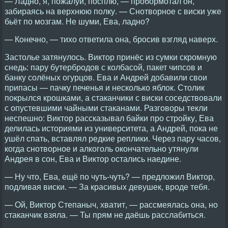
— Ладно, я, пожалуй, посплю, — пробормотал он,
забираясь на верхнюю полку. — Снотворное с виски уже
бьёт по мозгам. Не шуми, Ева, ладно?
— Конечно, — тихо ответила она, бросив взгляд наверх.
Застолье затянулось. Виктор принёс из сумки скромную
снедь: пару бутербродов с колбасой, пакет чипсов и
банку солёных огурцов. Ева и Андрей добавили свои
припасы — пачку печенья и несколько яблок. Столик
покрылся крошками, а стаканчики с виски соседствовали
с опустевшими чайными стаканами. Разговоры текли
неспешно: Виктор рассказывал байки про стройку, Ева
делилась историями из университета, а Андрей, пока не
ушёл спать, вставлял редкие реплики. Через пару часов,
когда снотворное и алкоголь окончательно утянули
Андрея в сон, Ева и Виктор остались наедине.
— Ну что, Ева, ещё по чуть-чуть? — предложил Виктор,
подливая виски. — За красивых девушек, вроде тебя.
— Ой, Виктор Степаныч, хватит, — рассмеялась она, но
стаканчик взяла. — Ты прям не даёшь расслабиться.