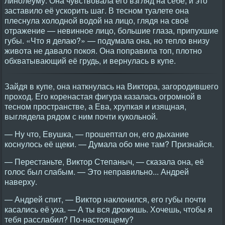
линолеуму. Она чувствовала его взгляд на себе, и это
заставило её ускорить шаг. В тесном туалете она
плеснула холодной водой на лицо, глядя на своё
отражение — невинное лицо, большие глаза, припухшие
губы. «Что я делаю?» — подумала она, но тепло внизу
живота не давало покоя. Она поправила топ, плотно
обхватывающий её грудь, и вернулась в купе.
Зайдя в купе, она наткнулась на Виктора, загородившего
проход. Его коренастая фигура казалась огромной в
тесном пространстве, а Ева, хрупкая и изящная,
выглядела рядом с ним почти кукольной.
— Ну что, Евушка, — прошептал он, его дыхание
коснулось её щеки. — Думала обо мне там? Признайся.
— Перестаньте, Виктор Степаныч, — сказала она, её
голос был слабым. — Это неправильно... Андрей
наверху.
— Андрей спит, — Виктор наклонился, его губы почти
касались её уха. — А ты вся дрожишь. Хочешь, чтобы я
тебя расслабил? По-настоящему?