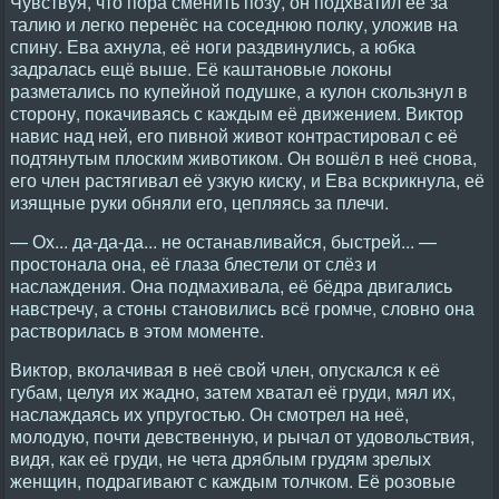
Чувствуя, что пора сменить позу, он подхватил её за
талию и легко перенёс на соседнюю полку, уложив на
спину. Ева ахнула, её ноги раздвинулись, а юбка
задралась ещё выше. Её каштановые локоны
разметались по купейной подушке, а кулон скользнул в
сторону, покачиваясь с каждым её движением. Виктор
навис над ней, его пивной живот контрастировал с её
подтянутым плоским животиком. Он вошёл в неё снова,
его член растягивал её узкую киску, и Ева вскрикнула, её
изящные руки обняли его, цепляясь за плечи.
— Ох... да-да-да... не останавливайся, быстрей... —
простонала она, её глаза блестели от слёз и
наслаждения. Она подмахивала, её бёдра двигались
навстречу, а стоны становились всё громче, словно она
растворилась в этом моменте.
Виктор, вколачивая в неё свой член, опускался к её
губам, целуя их жадно, затем хватал её груди, мял их,
наслаждаясь их упругостью. Он смотрел на неё,
молодую, почти девственную, и рычал от удовольствия,
видя, как её груди, не чета дряблым грудям зрелых
женщин, подрагивают с каждым толчком. Её розовые