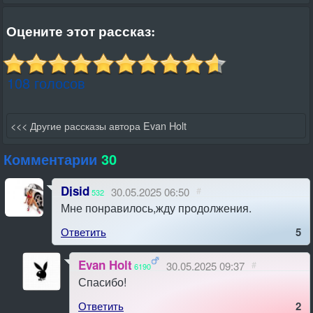
Оцените этот рассказ:
108 голосов
<<< Другие рассказы автора Evan Holt
Комментарии
30
Djsid
30.05.2025 06:50
#
532
Мне понравилось,жду продолжения.
Ответить
5
Evan Holt
30.05.2025 09:37
#
6190
Спасибо!
Ответить
2