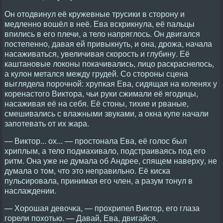
Он отодвинул её кружевные трусики в сторону и
медленно вошёл в неё. Ева вскрикнула, её пальцы
впились в его плечи, а тело напряглось. Он двигался
постепенно, давая ей привыкнуть, и она, дрожа, начала
насаживаться, увеличивая скорость и глубину. Её
каштановые локоны покачивались, лицо раскраснелось,
а кулон метался между грудей. Со стороны сцена
выглядела порочной: хрупкая Ева, сидящая на коленях у
коренастого Виктора, чьи руки сжимали её ягодицы,
насаживая её на себя. Её стоны, тихие и рваные,
смешивались с влажными звуками, а окна купе начали
запотевать от их жара.
— Виктор... ох... — простонала Ева, её голос был
хриплым, а тело подмахивало, подстраиваясь под его
ритм. Она уже не думала об Андрее, спящем наверху, не
думала о том, что это неправильно. Её киска
пульсировала, принимая его член, а разум тонул в
наслаждении.
— Хорошая девочка, — прохрипел Виктор, его глаза
горели похотью. — Давай, Ева, двигайся.