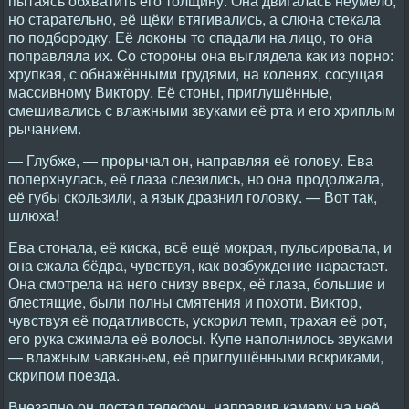
пытаясь обхватить его толщину. Она двигалась неумело,
но старательно, её щёки втягивались, а слюна стекала
по подбородку. Её локоны то спадали на лицо, то она
поправляла их. Со стороны она выглядела как из порно:
хрупкая, с обнажёнными грудями, на коленях, сосущая
массивному Виктору. Её стоны, приглушённые,
смешивались с влажными звуками её рта и его хриплым
рычанием.
— Глубже, — прорычал он, направляя её голову. Ева
поперхнулась, её глаза слезились, но она продолжала,
её губы скользили, а язык дразнил головку. — Вот так,
шлюха!
Ева стонала, её киска, всё ещё мокрая, пульсировала, и
она сжала бёдра, чувствуя, как возбуждение нарастает.
Она смотрела на него снизу вверх, её глаза, большие и
блестящие, были полны смятения и похоти. Виктор,
чувствуя её податливость, ускорил темп, трахая её рот,
его рука сжимала её волосы. Купе наполнилось звуками
— влажным чавканьем, её приглушёнными вскриками,
скрипом поезда.
Внезапно он достал телефон, направив камеру на неё.