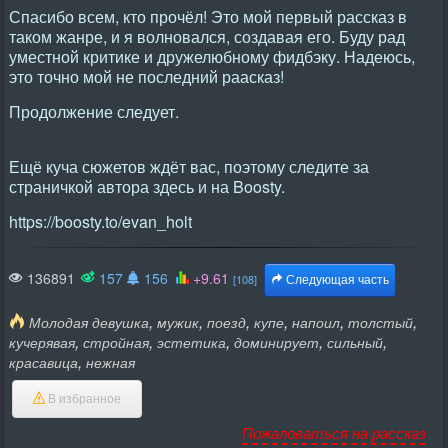
Спасибо всем, кто прочёл! Это мой первый рассказ в
таком жанре, и я волновался, создавая его. Буду рад
уместной критике и дружелюбному фидбэку. Надеюсь,
это точно мой не последний раасказ!
Продолжение следует.
Ещё куча сюжетов ждёт вас, поэтому следите за
страничкой автора здесь и на Boosty.
https://boosty.to/evan_holt
136891
157
156
+9.61
[108]
Следующая часть
,
,
,
,
,
,
Молодая девушка
мужик
поезд
купе
напоил
толстый
,
,
,
,
,
кучерявая
стройная
эстетика
доминирует
сильный
,
красавица
нежная
В избранное
Пожаловаться на рассказ