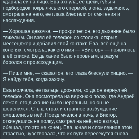
ударила ей на лицо. Ева ахнула, её щёки, губы и
подбородок покрылись его спермой, а она, задыхаясь,
смотрела на него, её глаза блестели от смятения и
наслаждения.
— Хорошая девочка, — прохрипел он, его дыхание было
тяжёлым. Он взял её телефон со столика, открыл
мессенджер и добавил свой контакт. Ева, всё ещё на
коленях, смотрела, как его имя — «Виктор» — появилось
в её списке. Её дыхание было неровным, а разум
боролся с происходящим.
— Пиши мне, — сказал он, его глаза блеснули хищно. —
Я найду тебя, когда захочу.
Ева молчала, её пальцы дрожали, когда он вернул ей
телефон. Она посмотрела на верхнюю полку, где Андрей
лежал, его дыхание было неровным, но он не
шевелился. Стыд, страх и странное возбуждение
смешались в ней. Поезд мчался в ночь, а Виктор,
откинувшись на полку, смотрел на неё, его взгляд
обещал, что это не конец. Ева, юная и сломленная этой
страстью, чувствовала, что их пути пересекутся снова.