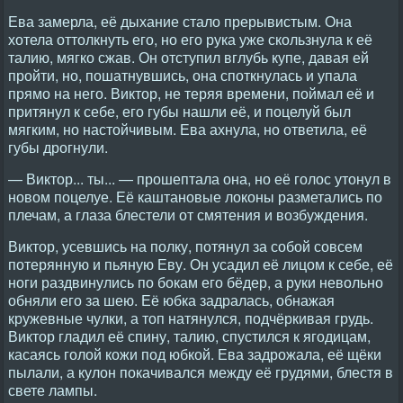
Ева замерла, её дыхание стало прерывистым. Она
хотела оттолкнуть его, но его рука уже скользнула к её
талию, мягко сжав. Он отступил вглубь купе, давая ей
пройти, но, пошатнувшись, она споткнулась и упала
прямо на него. Виктор, не теряя времени, поймал её и
притянул к себе, его губы нашли её, и поцелуй был
мягким, но настойчивым. Ева ахнула, но ответила, её
губы дрогнули.
— Виктор... ты... — прошептала она, но её голос утонул в
новом поцелуе. Её каштановые локоны разметались по
плечам, а глаза блестели от смятения и возбуждения.
Виктор, усевшись на полку, потянул за собой совсем
потерянную и пьяную Еву. Он усадил её лицом к себе, её
ноги раздвинулись по бокам его бёдер, а руки невольно
обняли его за шею. Её юбка задралась, обнажая
кружевные чулки, а топ натянулся, подчёркивая грудь.
Виктор гладил её спину, талию, спустился к ягодицам,
касаясь голой кожи под юбкой. Ева задрожала, её щёки
пылали, а кулон покачивался между её грудями, блестя в
свете лампы.