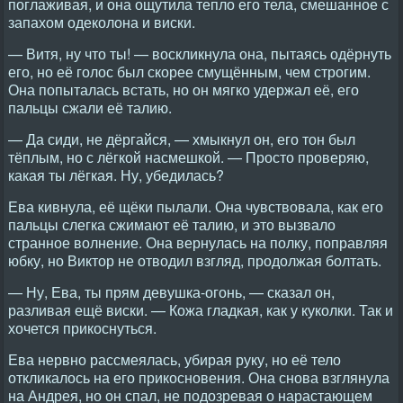
поглаживая, и она ощутила тепло его тела, смешанное с
запахом одеколона и виски.
— Витя, ну что ты! — воскликнула она, пытаясь одёрнуть
его, но её голос был скорее смущённым, чем строгим.
Она попыталась встать, но он мягко удержал её, его
пальцы сжали её талию.
— Да сиди, не дёргайся, — хмыкнул он, его тон был
тёплым, но с лёгкой насмешкой. — Просто проверяю,
какая ты лёгкая. Ну, убедилась?
Ева кивнула, её щёки пылали. Она чувствовала, как его
пальцы слегка сжимают её талию, и это вызвало
странное волнение. Она вернулась на полку, поправляя
юбку, но Виктор не отводил взгляд, продолжая болтать.
— Ну, Ева, ты прям девушка-огонь, — сказал он,
разливая ещё виски. — Кожа гладкая, как у куколки. Так и
хочется прикоснуться.
Ева нервно рассмеялась, убирая руку, но её тело
откликалось на его прикосновения. Она снова взглянула
на Андрея, но он спал, не подозревая о нарастающем