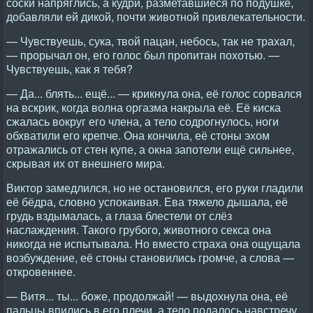
соски напряглись, а кудри, разметавшиеся по подушке,
добавляли ей дикой, почти животной привлекательности.
— Чувствуешь, сука, твой пацан, небось, так не трахал,
— прорычал он, его голос был пропитан похотью. —
Чувствуешь, как я тебя?
— Да... блять... ещё... — крикнула она, её голос сорвался
на вскрик, когда волна оргазма накрыла её. Её киска
сжалась вокруг его члена, а тело содрогнулось, ноги
обхватили его крепче. Она кончила, её стоны эхом
отражались от стен купе, а окна запотели ещё сильнее,
скрывая их от внешнего мира.
Виктор замедлился, но не остановился, его руки гладили
её бёдра, словно успокаивая. Ева тяжело дышала, её
грудь вздымалась, а глаза блестели от слёз
наслаждения. Такого грубого, животного секса она
никогда не испытывала. Но вместо страха она ощущала
возбуждение, её стоны становились громче, а слова —
откровеннее.
— Витя... ты... боже, продолжай! — выдохнула она, её
пальцы впились в его плечи, а тело подалось навстречу.