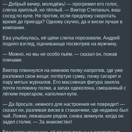
— Добрый вечер, молодёжь! — прогремел его голос,
слегка хриплый, но тёплый. — Виктор Степаныч, ваш
сосед по купе. Не против, если предложу скоротать
время до приезда? Одному скучно, да и виски лучше в
компании.
Ева улыбнулась, её щёки слегка порозовели. Андрей
поднял взгляд, оценивающе посмотрев на мужчину.
— Можно, но мы не особо пьём, — сказал он, пожав
плечами.
Виктор плюхнулся на нижнюю полку напротив, где уже
разложил свои вещи: потёртую сумку, пачку сигарет и
пару мятых журналов. Его массивная фигура заняла
почти половину полки, а запах одеколона, смешанный с
лёгким перегаром, наполнил купе.
— Да бросьте, немного для настроения не повредит! —
сказал он, разливая виски в стаканчики, где недавно был
чай. Ложки, лежавшие рядом, снова звякнули, когда он
задел столик. — За знакомство!
Ева взяла стаканчик, её тонкие пальцы с аккуратным