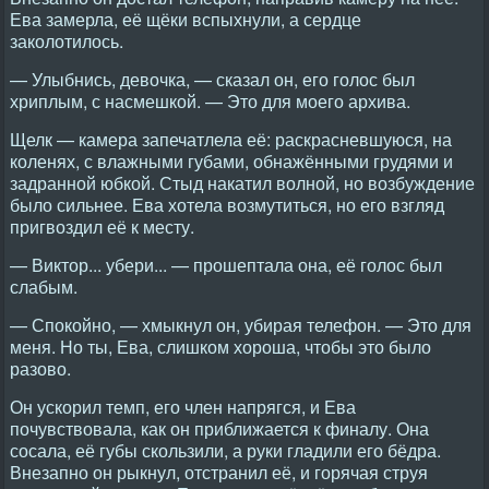
Ева замерла, её щёки вспыхнули, а сердце
заколотилось.
— Улыбнись, девочка, — сказал он, его голос был
хриплым, с насмешкой. — Это для моего архива.
Щелк — камера запечатлела её: раскрасневшуюся, на
коленях, с влажными губами, обнажёнными грудями и
задранной юбкой. Стыд накатил волной, но возбуждение
было сильнее. Ева хотела возмутиться, но его взгляд
пригвоздил её к месту.
— Виктор... убери... — прошептала она, её голос был
слабым.
— Спокойно, — хмыкнул он, убирая телефон. — Это для
меня. Но ты, Ева, слишком хороша, чтобы это было
разово.
Он ускорил темп, его член напрягся, и Ева
почувствовала, как он приближается к финалу. Она
сосала, её губы скользили, а руки гладили его бёдра.
Внезапно он рыкнул, отстранил её, и горячая струя