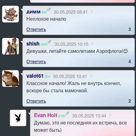
димм
30.05.2025 08:41
#
800
Неплохое начало
Ответить
3
shish
30.05.2025 10:15
#
3400
Девушки, летайте самолетами Аэрофлота!😊
Ответить
4
yalot61
30.05.2025 10:41
#
334
Классное начало! Жаль не внутрь кончил,
вскоре бы стала мамочкой.
Ответить
2
Evan Holt
30.05.2025 10:44
#
6190
Думаю, это не последняя их встреча, все
может быть)