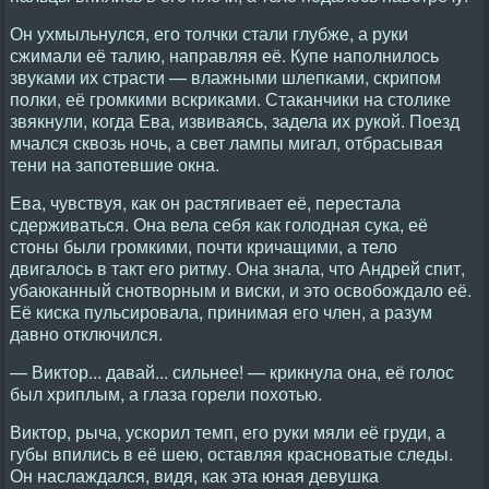
Он ухмыльнулся, его толчки стали глубже, а руки
сжимали её талию, направляя её. Купе наполнилось
звуками их страсти — влажными шлепками, скрипом
полки, её громкими вскриками. Стаканчики на столике
звякнули, когда Ева, извиваясь, задела их рукой. Поезд
мчался сквозь ночь, а свет лампы мигал, отбрасывая
тени на запотевшие окна.
Ева, чувствуя, как он растягивает её, перестала
сдерживаться. Она вела себя как голодная сука, её
стоны были громкими, почти кричащими, а тело
двигалось в такт его ритму. Она знала, что Андрей спит,
убаюканный снотворным и виски, и это освобождало её.
Её киска пульсировала, принимая его член, а разум
давно отключился.
— Виктор... давай... сильнее! — крикнула она, её голос
был хриплым, а глаза горели похотью.
Виктор, рыча, ускорил темп, его руки мяли её груди, а
губы впились в её шею, оставляя красноватые следы.
Он наслаждался, видя, как эта юная девушка