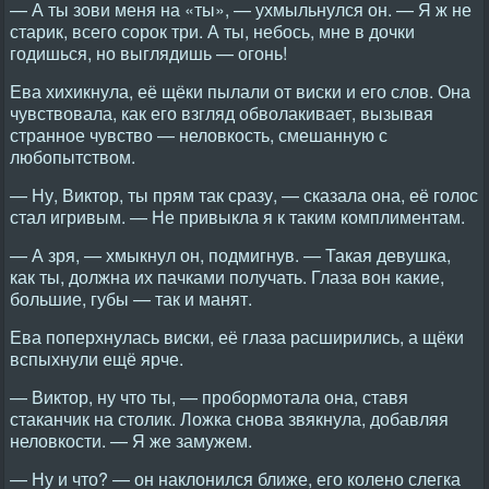
— А ты зови меня на «ты», — ухмыльнулся он. — Я ж не
старик, всего сорок три. А ты, небось, мне в дочки
годишься, но выглядишь — огонь!
Ева хихикнула, её щёки пылали от виски и его слов. Она
чувствовала, как его взгляд обволакивает, вызывая
странное чувство — неловкость, смешанную с
любопытством.
— Ну, Виктор, ты прям так сразу, — сказала она, её голос
стал игривым. — Не привыкла я к таким комплиментам.
— А зря, — хмыкнул он, подмигнув. — Такая девушка,
как ты, должна их пачками получать. Глаза вон какие,
большие, губы — так и манят.
Ева поперхнулась виски, её глаза расширились, а щёки
вспыхнули ещё ярче.
— Виктор, ну что ты, — пробормотала она, ставя
стаканчик на столик. Ложка снова звякнула, добавляя
неловкости. — Я же замужем.
— Ну и что? — он наклонился ближе, его колено слегка