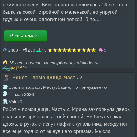
нему на колени. Вике только исполнилось 18 лет, она
была высокой, стройной с маленькой, но упругой
грудью и очень аппетитной попкой. В те...
Читать далее...
24837
200
10
5
,
,
,
18 лет
инцест
мастурбация
наблюдение
Робот – помощница. Часть 2
,
,
Зрелый возраст
Мастурбация
По принуждению
14 мая 2026
Voin19
Робот – помощница. Часть 2. Ирина захлопнула дверь
спальни и прижалась к ней спиной. Ее била мелкая
дрожь, в руках стиснут лифчик купальника, между ног
все еще горячо от минувшего оргазма. Мысли