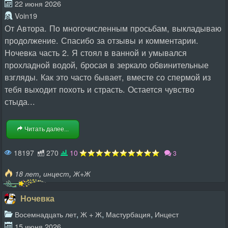
22 июня 2026
Voin19
От Автора. По многочисленным просьбам, выкладываю
продолжение. Спасибо за отзывы и комментарии.
Ночевка часть 2. Я стоял в ванной и умывался
прохладной водой, бросая в зеркало обвинительные
взгляды. Как это часто бывает, вместе со спермой из
тебя выходит похоть и страсть. Остается чувство
стыда...
Читать далее...
18197
270
10
3
,
,
18 лет
инцест
Ж+Ж
Ночевка
,
,
,
Восемнадцать лет
Ж + Ж
Мастурбация
Инцест
15 июня 2026