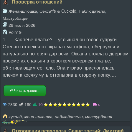
Проверка отношений
,
,
,
Жена-шлюшка
Сексwife & Cuckold
Наблюдатели
Мастурбация
29 июля 2026
Voin19
1. — Как тебе платье? – услышал он голос супруги.
Степан отвлекся от экрана смартфона, обернулся и
натурально потерял дар речи. Оксана стояла в дверном
проеме их спальни в коротком вечернем платье,
обтягивающим ее тело. Она игриво прислонилась
плечом к косяку чуть оттопырив в сторону попку....
Читать далее...
7830
160
10
4
,
,
,
куколд
жена шлюшка
наблюдатели
мастурбация
Откровения психолога. Сеанс третий: Дмитрий