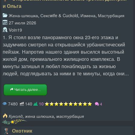
и Ольга
,
,
,
Жена-шлюшка
Сексwife & Cuckold
Измена
Мастурбация
27 июля 2026
Voin19
1. Я стоял возле панорамного окна 23-его этажа и
задумчиво смотрел на открывшийся урбанистический
пейзаж. Напротив нашего здания высился высотный
жилой дом, премиального жилищного комплекса. В
минуты затишья я любил понаблюдать за жизнью
людей, подглядывать за ними в те минуты, когда они...
Читать далее...
7480
140
10
4
,
,
Куколд
жена шлюшка
мастурбация
Охотник