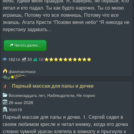
небо, Удиви меня правдой. Я, наверно, не первый, Кто
летал и кто падал. Ты как будто нарочно, Ты со мною
играешь, Потому что все помнишь, Потому что все
знаешь. Агата Кристи “Позови меня небо” “Я никогда не
перестану задавать...
Читать далее...
18214
30
10
фантастика
Парный массаж для папы и дочки
,
,
Восемнадцать лет
Наблюдатели
Не порно
26 мая 2026
Voin19
Парный массаж для папы и дочки. 1. Сергей сидел в
своем любимом кресле и читал книжку, когда его дочка
словно чумной ураган влетела в комнату и прыгнула к