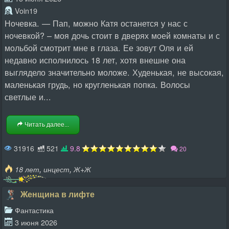
Voin19
Ночевка. — Пап, можно Катя останется у нас с
ночевкой? – моя дочь стоит в дверях моей комнаты и с
мольбой смотрит мне в глаза. Ее зовут Оля и ей
недавно исполнилось 18 лет, хотя внешне она
выглядело значительно моложе. Худенькая, не высокая,
маленькая грудь, но кругленькая попка. Волосы
светлые и...
Читать далее...
31916
521
9.8
20
,
,
18 лет
инцест
Ж+Ж
Женщина в лифте
Фантастика
3 июня 2026