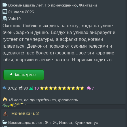
,
,
Восемнадцать лет
По принуждению
Фантазии
21 июля 2026
Voin19
Охотник. Люблю выходить на охоту, когда на улице
очень жарко и душно. Воздух на улицах вибрирует и
густеет от температуры, а асфальт под ногами
плавиться. Девчонки поражают своими телесами и
одеваются все более откровенно...все эти короткие
юбки, шортики и легкие платья. Я привык ходить в...
Читать далее...
8762
90
10
7
,
,
18 лет
по принуждению
фантазии
Ночевка ч. 2
,
,
,
Восемнадцать лет
Ж + Ж
Инцест
Куннилингус