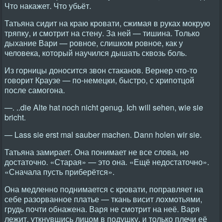
Что накажет. Что убьёт.
Татьяна сидит на краю кровати, сжимая в руках мокрую
тряпку, и смотрит на стену. За ней — тишина. Только
дыхание Вари — ровное, слишком ровное, как у
человека, который научился дышать сквозь боль.
Из горницы доносится звон стаканов. Вернер что-то
говорит Краузе — по-немецки, быстро, с хрипотцой
после самогона.
—. ..die Alte hat noch nicht genug. Ich will sehen, wie sie
bricht.
— Lass sie erst mal sauber machen. Dann holen wir sie.
Татьяна замирает. Она понимает не все слова, но
достаточно. «Старая» — это она. «Ещё недостаточно».
«Сначала пусть приберётся».
Она медленно поднимается с кровати, поправляет на
себе разорванное платье — ткань висит лохмотьями,
грудь почти обнажена. Варя не смотрит на неё. Варя
лежит, уткнувшись лицом в подушку, и только плечи её