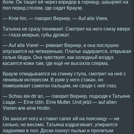
боли. Он тащит её через коридор в горницу, швыряет на
пол перед столом, где сидит Краузе.
— Knie hin, — говорит Вернер. — Auf alle Viere.
Татьяна не сразу понимает. Смотрит на него снизу вверх
— глаза мокрые, губы дрожат.
— Auf alle Viere! — рявкает Вернер, и она послушно
опускается на четвереньки. Платье задирается, открывая
голые бёдра. Она чувствует, как холодный воздух
касается кожи там, где ещё не высохла сперма.
Краузе откидывается на спинку стула, смотрит на неё с
ленивым интересом. В руке у него стакан, он
помешивает самогон пальцем, не сводя с неё глаз.
— Schau sie dir an, — говорит Вернер, подходя к Татьяне
сзади. — Eine rztin. Eine Mutter. Und jetzt — auf allen
Vieren wie eine Hndin.
Он заносит ногу и ставит сапог ей на поясницу — не
сильно, но весомо. Татьяна вздрагивает, упирается
ладонями в пол. Доски пахнут пылью и пролитым