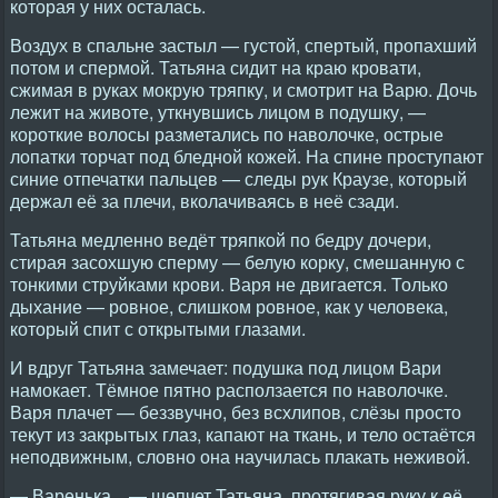
которая у них осталась.
Воздух в спальне застыл — густой, спертый, пропахший
потом и спермой. Татьяна сидит на краю кровати,
сжимая в руках мокрую тряпку, и смотрит на Варю. Дочь
лежит на животе, уткнувшись лицом в подушку, —
короткие волосы разметались по наволочке, острые
лопатки торчат под бледной кожей. На спине проступают
синие отпечатки пальцев — следы рук Краузе, который
держал её за плечи, вколачиваясь в неё сзади.
Татьяна медленно ведёт тряпкой по бедру дочери,
стирая засохшую сперму — белую корку, смешанную с
тонкими струйками крови. Варя не двигается. Только
дыхание — ровное, слишком ровное, как у человека,
который спит с открытыми глазами.
И вдруг Татьяна замечает: подушка под лицом Вари
намокает. Тёмное пятно расползается по наволочке.
Варя плачет — беззвучно, без всхлипов, слёзы просто
текут из закрытых глаз, капают на ткань, и тело остаётся
неподвижным, словно она научилась плакать неживой.
— Варенька... — шепчет Татьяна, протягивая руку к её