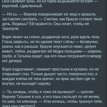
Она сжимает зубы, но из горла вырывается всхлип —
короткий, сдавленный.
— Hrt zu, — Вернер поворачивает её лицо к кровати,
заставляя смотреть. — Смотри, как Краузе готовит твою
дочь. Видишь? Ей нравится. Она хочет, чтобы её
трахнули.
Варя лежит на спине, раздвинув ноги, руки вдоль тела.
Глаза закрыты, но по щекам текут слёзы — беззвучно,
ровно, как и раньше. Краузе опускается ниже, целует
живот, лобок, раздвигает ей бёдра пальцами — широко,
грубо, и Татьяна видит, как его язык погружается между
ног дочери.
Варя вздрагивает, сжимает простыню в кулаках, но не
открывает глаз. Только дышит часто, поверхностно, и
каждая клетка её тела кричит, но крик застрял где-то
внутри, не выходит наружу.
— Ты хочешь, чтобы я тоже её вылизал? — шепчет
Вернер Татьяне в ухо, и его язык скользит по её мочке,
по шее, по ключице. — Или хочешь, чтобы трахнул тебя,
пока она смотрит?