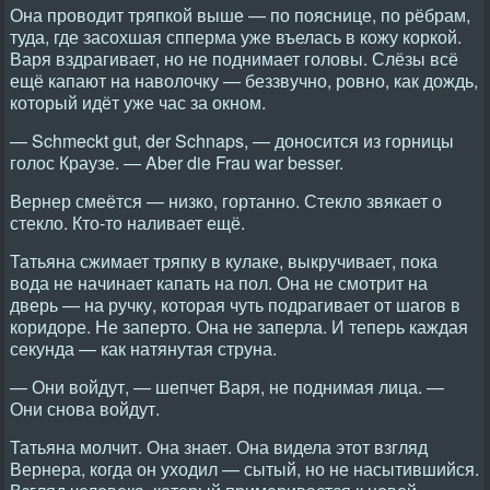
Она проводит тряпкой выше — по пояснице, по рёбрам,
туда, где засохшая спперма уже въелась в кожу коркой.
Варя вздрагивает, но не поднимает головы. Слёзы всё
ещё капают на наволочку — беззвучно, ровно, как дождь,
который идёт уже час за окном.
— Schmeckt gut, der Schnaps, — доносится из горницы
голос Краузе. — Aber die Frau war besser.
Вернер смеётся — низко, гортанно. Стекло звякает о
стекло. Кто-то наливает ещё.
Татьяна сжимает тряпку в кулаке, выкручивает, пока
вода не начинает капать на пол. Она не смотрит на
дверь — на ручку, которая чуть подрагивает от шагов в
коридоре. Не заперто. Она не заперла. И теперь каждая
секунда — как натянутая струна.
— Они войдут, — шепчет Варя, не поднимая лица. —
Они снова войдут.
Татьяна молчит. Она знает. Она видела этот взгляд
Вернера, когда он уходил — сытый, но не насытившийся.