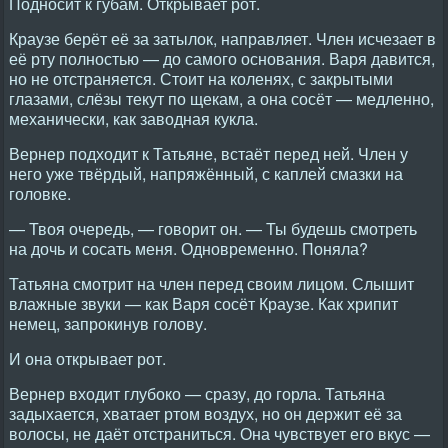
Подносит к губам. Открывает рот.
Краузе берёт её за затылок, направляет. Член исчезает в
её рту полностью — до самого основания. Варя давится,
но не отстраняется. Стоит на коленях, с закрытыми
глазами, слёзы текут по щекам, а она сосёт — медленно,
механически, как заводная кукла.
Вернер подходит к Татьяне, встаёт перед ней. Член у
него уже твёрдый, напряжённый, с каплей смазки на
головке.
— Твоя очередь, — говорит он. — Ты будешь смотреть
на дочь и сосать меня. Одновременно. Поняла?
Татьяна смотрит на член перед своим лицом. Слышит
влажные звуки — как Варя сосёт Краузе. Как хрипит
немец, запрокинув голову.
И она открывает рот.
Вернер входит глубоко — сразу, до горла. Татьяна
задыхается, хватает ртом воздух, но он держит её за
волосы, не даёт отстраниться. Она чувствует его вкус —