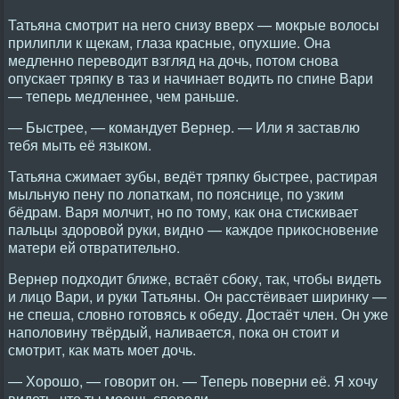
Татьяна смотрит на него снизу вверх — мокрые волосы
прилипли к щекам, глаза красные, опухшие. Она
медленно переводит взгляд на дочь, потом снова
опускает тряпку в таз и начинает водить по спине Вари
— теперь медленнее, чем раньше.
— Быстрее, — командует Вернер. — Или я заставлю
тебя мыть её языком.
Татьяна сжимает зубы, ведёт тряпку быстрее, растирая
мыльную пену по лопаткам, по пояснице, по узким
бёдрам. Варя молчит, но по тому, как она стискивает
пальцы здоровой руки, видно — каждое прикосновение
матери ей отвратительно.
Вернер подходит ближе, встаёт сбоку, так, чтобы видеть
и лицо Вари, и руки Татьяны. Он расстёивает ширинку —
не спеша, словно готовясь к обеду. Достаёт член. Он уже
наполовину твёрдый, наливается, пока он стоит и
смотрит, как мать моет дочь.
— Хорошо, — говорит он. — Теперь поверни её. Я хочу
видеть, что ты моешь спереди.