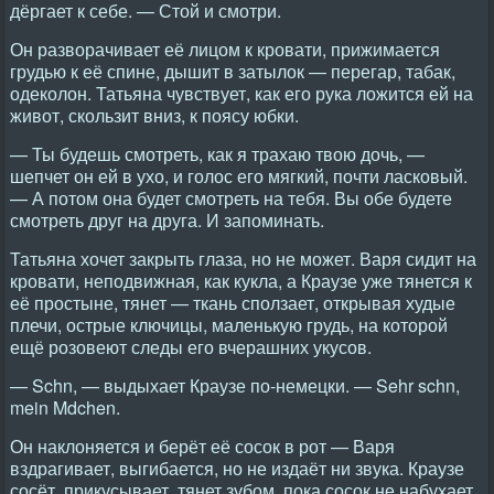
дёргает к себе. — Стой и смотри.
Он разворачивает её лицом к кровати, прижимается
грудью к её спине, дышит в затылок — перегар, табак,
одеколон. Татьяна чувствует, как его рука ложится ей на
живот, скользит вниз, к поясу юбки.
— Ты будешь смотреть, как я трахаю твою дочь, —
шепчет он ей в ухо, и голос его мягкий, почти ласковый.
— А потом она будет смотреть на тебя. Вы обе будете
смотреть друг на друга. И запоминать.
Татьяна хочет закрыть глаза, но не может. Варя сидит на
кровати, неподвижная, как кукла, а Краузе уже тянется к
её простыне, тянет — ткань сползает, открывая худые
плечи, острые ключицы, маленькую грудь, на которой
ещё розовеют следы его вчерашних укусов.
— Schn, — выдыхает Краузе по-немецки. — Sehr schn,
mein Mdchen.
Он наклоняется и берёт её сосок в рот — Варя
вздрагивает, выгибается, но не издаёт ни звука. Краузе
сосёт, прикусывает, тянет зубом, пока сосок не набухает,