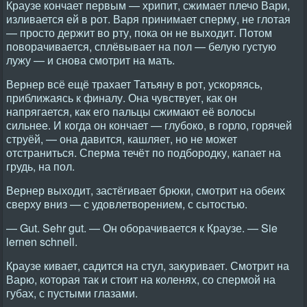
Краузе кончает первым — хрипит, сжимает плечо Вари,
изливается ей в рот. Варя принимает сперму, не глотая
— просто держит во рту, пока он не выходит. Потом
поворачивается, сплёвывает на пол — белую густую
лужу — и снова смотрит на мать.
Вернер всё ещё трахает Татьяну в рот, ускоряясь,
приближаясь к финалу. Она чувствует, как он
напрягается, как его пальцы сжимают её волосы
сильнее. И когда он кончает — глубоко, в горло, горячей
струёй, — она давится, кашляет, но не может
отстраниться. Сперма течёт по подбородку, капает на
грудь, на пол.
Вернер выходит, застёгивает брюки, смотрит на обеих
сверху вниз — с удовлетворением, с сытостью.
— Gut. Sehr gut. — Он оборачивается к Краузе. — Sie
lernen schnell.
Краузе кивает, садится на стул, закуривает. Смотрит на
Варю, которая так и стоит на коленях, со спермой на
губах, с пустыми глазами.