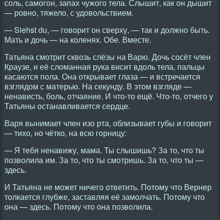
соль, самогон, запах чужого тела. Слышит, как он дышит
— ровно, тяжело, с удовольствием.
— Siehst du, — говорит он сверху, — так и должно быть.
Мать и дочь — на коленях. Обе. Вместе.
Татьяна смотрит сквозь слёзы на Варю. Дочь сосёт член
Краузе, и её сломанная рука висит вдоль тела, пальцы
касаются пола. Она открывает глаза — и встречается
взглядом с матерью. На секунду. В этом взгляде —
ненависть, боль, отчаяние. И что-то ещё. Что-то, отчего у
Татьяны останавливается сердце.
Варя вынимает член изо рта, облизывает губы и говорит
— тихо, но чётко, на всю горницу:
— Я тебя ненавижу, мама. Ты слышишь? За то, что ты
позволила им. За то, что ты смотришь. За то, что ты —
здесь.
И Татьяна не может ничего ответить. Потому что Вернер
толкается глубже, заставляя её замолчать. Потому что
она — здесь. Потому что она позволила.