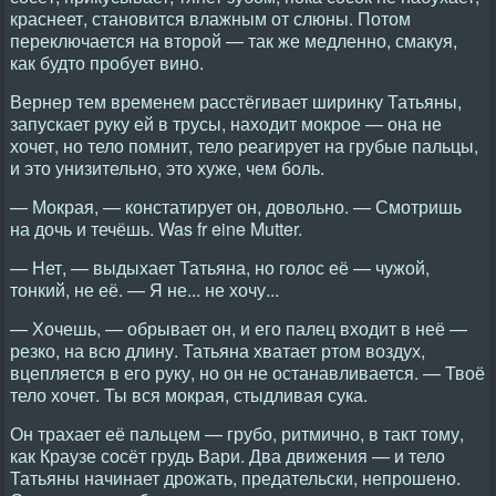
краснеет, становится влажным от слюны. Потом
переключается на второй — так же медленно, смакуя,
как будто пробует вино.
Вернер тем временем расстёгивает ширинку Татьяны,
запускает руку ей в трусы, находит мокрое — она не
хочет, но тело помнит, тело реагирует на грубые пальцы,
и это унизительно, это хуже, чем боль.
— Мокрая, — констатирует он, довольно. — Смотришь
на дочь и течёшь. Was fr eine Mutter.
— Нет, — выдыхает Татьяна, но голос её — чужой,
тонкий, не её. — Я не... не хочу...
— Хочешь, — обрывает он, и его палец входит в неё —
резко, на всю длину. Татьяна хватает ртом воздух,
вцепляется в его руку, но он не останавливается. — Твоё
тело хочет. Ты вся мокрая, стыдливая сука.
Он трахает её пальцем — грубо, ритмично, в такт тому,
как Краузе сосёт грудь Вари. Два движения — и тело
Татьяны начинает дрожать, предательски, непрошено.