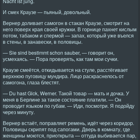
Nacht ist jung.
И смех Краузе — пьяный, довольный.
Вернер доливает самогон в стакан Краузе, смотрит на
него поверх края своей кружки. В горнице пахнет кислым
потом, табаком и спермой — запах, который уже въелся
в стены, в занавески, в половицы.
— Sie sind bestimmt schon sauber, — говорит он,
усмехаясь. — Пора проверять, как там мои сучки.
Краузе смеётся, откидывается на стуле, расстёгивает
верхнюю пуговицу мундира. Лицо раскраснелось от
самогона, глаза блестят.
— Du hast Glck, Werner. Такой товар — мать и дочка. У
меня в Берлине за такое состояние платили. — Он
проводит языком по губам. — Иди, посмотри. Я подойду
через минуту.
Вернер встаёт, поправляет ремень, идёт через коридор.
Половицы скрипят под сапогами. Дверь в комнату, где
женщины моются, приоткрыта — оттуда выбивается пар,