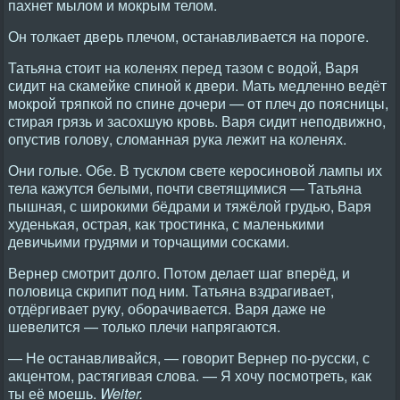
пахнет мылом и мокрым телом.
Он толкает дверь плечом, останавливается на пороге.
Татьяна стоит на коленях перед тазом с водой, Варя
сидит на скамейке спиной к двери. Мать медленно ведёт
мокрой тряпкой по спине дочери — от плеч до поясницы,
стирая грязь и засохшую кровь. Варя сидит неподвижно,
опустив голову, сломанная рука лежит на коленях.
Они голые. Обе. В тусклом свете керосиновой лампы их
тела кажутся белыми, почти светящимися — Татьяна
пышная, с широкими бёдрами и тяжёлой грудью, Варя
худенькая, острая, как тростинка, с маленькими
девичьими грудями и торчащими сосками.
Вернер смотрит долго. Потом делает шаг вперёд, и
половица скрипит под ним. Татьяна вздрагивает,
отдёргивает руку, оборачивается. Варя даже не
шевелится — только плечи напрягаются.
— Не останавливайся, — говорит Вернер по-русски, с
акцентом, растягивая слова. — Я хочу посмотреть, как
ты её моешь.
Weiter.