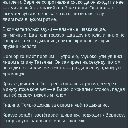
на плечи. Варя не сопротивляется, когда он входит в неё
— смазанный, скользкий от её же влаги. Она только
сжимает зубы и закрывает глаза, позволяя телу
двигаться в чужом ритме.
В комнате только звуки — влажные, чавкающие,
ритмичные. Два тела трахают два других тела, и никто не
говорит. Только дыхание, сбитое, хриплое, и скрип
пружин кровати.
Вернер кончает первым — утробно, глубоко, уткнувшись
лицом в спину Татьяны. Он замирает на секунду, потом
выходит, оставляя её лежать — раздавленную, мокрую,
дрожащую.
Краузе двигается быстрее, сбиваясь с ритма, и через
минуту тоже кончает — в Варю, с хриплым стоном, падая
на неё сверху тяжёлым телом.
Тишина. Только дождь за окном и чьё-то дыхание.
Краузе встаёт, застёгивает ширинку, подходит к Вернеру,
который уже наливает себе из бутылки.