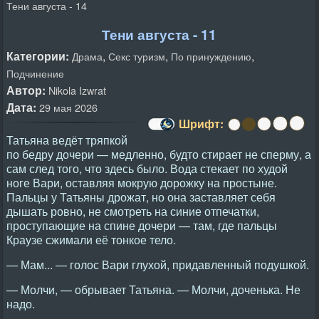
Тени августа - 14
Тени августа - 11
Категории:
,
,
,
Драма
Секс туризм
По принуждению
Подчинение
Автор:
Nikola Izwrat
Дата:
29 мая 2026
Шрифт:
Татьяна ведёт тряпкой
по бедру дочери — медленно, будто стирает не сперму, а
сам след того, что здесь было. Вода стекает по худой
ноге Вари, оставляя мокрую дорожку на простыне.
Пальцы у Татьяны дрожат, но она заставляет себя
дышать ровно, не смотреть на синие отпечатки,
проступающие на спине дочери — там, где пальцы
Краузе сжимали её тонкое тело.
— Мам... — голос Вари глухой, придавленный подушкой.
— Молчи, — обрывает Татьяна. — Молчи, доченька. Не
надо.