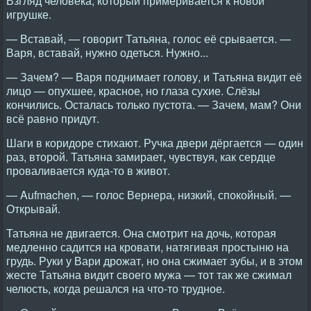
Взгляд человека, который примеривается к новой
игрушке.
— Вставай, — говорит Татьяна, голос её срывается. —
Варя, вставай, нужно одеться. Нужно...
— Зачем? — Варя поднимает голову, и Татьяна видит её
лицо — опухшее, красное, но глаза сухие. Слёзы
кончились. Осталась только пустота. — Зачем, мам? Они
всё равно придут.
Шаги в коридоре стихают. Ручка двери дёргается — один
раз, второй. Татьяна замирает, чувствуя, как сердце
проваливается куда-то в живот.
— Aufmachen, — голос Вернера, низкий, спокойный. —
Открывай.
Татьяна не двигается. Она смотрит на дочь, которая
медленно садится на кровати, натягивая простыню на
грудь. Руки у Вари дрожат, но она сжимает зубы, и в этом
жесте Татьяна видит своего мужа — тот так же сжимал
челюсть, когда решался на что-то трудное.