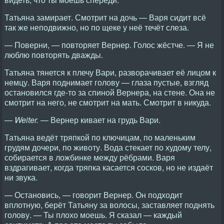
Татьяна замирает. Смотрит на дочь — Варя сидит всё
так же неподвижно, но по щеке у неё течёт слеза.
— Поверни, — повторяет Вернер. Голос жёстче. — Я не
люблю повторять дважды.
Татьяна тянется к плечу Вари, разворачивает её лицом к
немцу. Варя поднимает голову — глаза пустые, взгляд
остановился где-то за спиной Вернера, на стене. Она не
смотрит на него, не смотрит на мать. Смотрит в никуда.
—
Weiter.
— Вернер кивает на грудь Вари.
Татьяна ведёт тряпкой по ключицам, по маленьким
грудям дочери, по животу. Вода стекает по худому телу,
собирается в ложбинке между рёбрами. Варя
вздрагивает, когда тряпка касается сосков, но не издаёт
ни звука.
— Остановись, — говорит Вернер. Он подходит
вплотную, берёт Татьяну за волосы, заставляет поднять
голову. — Ты плохо моешь. Я сказал — каждый