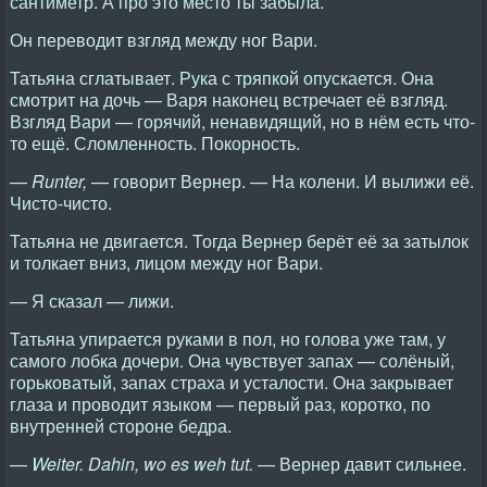
сантиметр. А про это место ты забыла.
Он переводит взгляд между ног Вари.
Татьяна сглатывает. Рука с тряпкой опускается. Она
смотрит на дочь — Варя наконец встречает её взгляд.
Взгляд Вари — горячий, ненавидящий, но в нём есть что-
то ещё. Сломленность. Покорность.
—
Runter,
— говорит Вернер. — На колени. И вылижи её.
Чисто-чисто.
Татьяна не двигается. Тогда Вернер берёт её за затылок
и толкает вниз, лицом между ног Вари.
— Я сказал — лижи.
Татьяна упирается руками в пол, но голова уже там, у
самого лобка дочери. Она чувствует запах — солёный,
горьковатый, запах страха и усталости. Она закрывает
глаза и проводит языком — первый раз, коротко, по
внутренней стороне бедра.
—
Weiter. Dahin, wo es weh tut.
— Вернер давит сильнее.