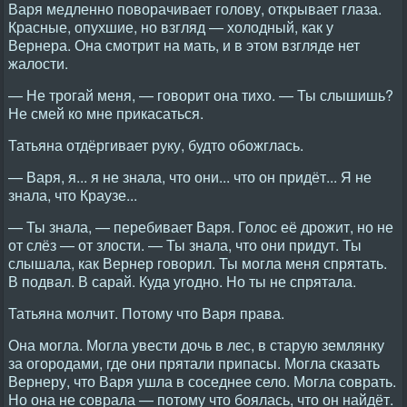
Варя медленно поворачивает голову, открывает глаза.
Красные, опухшие, но взгляд — холодный, как у
Вернера. Она смотрит на мать, и в этом взгляде нет
жалости.
— Не трогай меня, — говорит она тихо. — Ты слышишь?
Не смей ко мне прикасаться.
Татьяна отдёргивает руку, будто обожглась.
— Варя, я... я не знала, что они... что он придёт... Я не
знала, что Краузе...
— Ты знала, — перебивает Варя. Голос её дрожит, но не
от слёз — от злости. — Ты знала, что они придут. Ты
слышала, как Вернер говорил. Ты могла меня спрятать.
В подвал. В сарай. Куда угодно. Но ты не спрятала.
Татьяна молчит. Потому что Варя права.
Она могла. Могла увести дочь в лес, в старую землянку
за огородами, где они прятали припасы. Могла сказать
Вернеру, что Варя ушла в соседнее село. Могла соврать.
Но она не соврала — потому что боялась, что он найдёт.