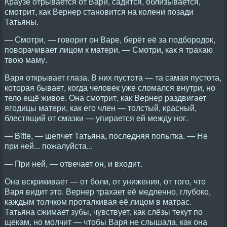
Краузе отрывается от Вари, садится, облизывается,
смотрит, как Вернер становится на колени позади
Татьяны.
— Смотри, — говорит он Варе, берёт её за подбородок,
поворачивает лицом к матери. — Смотри, как я трахаю
твою маму.
Варя открывает глаза. В них пустота — та самая пустота,
которая бывает, когда человек уже сломался внутри, но
тело ещё живое. Она смотрит, как Вернер раздвигает
ягодицы матери, как его член — толстый, красный,
блестящий от смазки — упирается ей между ног.
— Bitte, — шепчет Татьяна, последняя попытка. — Не
при ней... пожалуйста...
— При ней, — отвечает он, и входит.
Она вскрикивает — от боли, от унижения, от того, что
Варя видит это. Вернер трахает её медленно, глубоко,
каждым толчком проталкивая её лицом в матрас.
Татьяна сжимает зубы, чувствует, как слёзы текут по
щекам, но молчит — чтобы Варя не слышала, как она