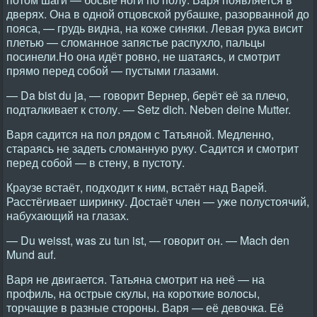
дверях. Она в одной отцовской рубашке, разорванной до
пояса, — грудь видна, на коже синяки. Левая рука висит
плетью — сломанное запястье распухло, пальцы
посинели.Но она идёт ровно, не шатаясь, и смотрит
прямо перед собой — пустыми глазами.
— Da bist du ja, — говорит Вернер, берёт её за плечо,
подталкивает к столу. — Setz dich. Neben deine Mutter.
Варя садится на пол рядом с Татьяной. Медленно,
стараясь не задеть сломанную руку. Садится и смотрит
перед собой — в стену, в пустоту.
Краузе встаёт, подходит к ним, встаёт над Варей.
Расстёгивает ширинку. Достаёт член — уже полустоячий,
набухающий на глазах.
— Du weisst, was zu tun ist, — говорит он. — Mach den
Mund auf.
Варя не двигается. Татьяна смотрит на неё — на
профиль, на острые скулы, на короткие волосы,
торчащие в разные стороны. Варя — её девочка. Её