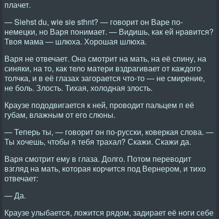
плачет.
— Siehst du, wie sie sthnt? — говорит он Варе по-
немецки, но Варя понимает. — Видишь, как ей нравится?
Твоя мама — шлюха. Хорошая шлюха.
Варя не отвечает. Она смотрит на мать, на её спину, на
синяки, на то, как тело матери вздрагивает от каждого
толчка, и в её глазах загорается что-то — не смирение,
не боль. Злость. Тихая, холодная злость.
Краузе пододвигается к ней, проводит пальцем п её
губам, влажным от его слюны.
— Теперь ты, — говорит он по-русски, коверкая слова. —
Ты хочешь, чтобы я тебя трахал? Скажи. Скажи да.
Варя смотрит ему в глаза. Долго. Потом переводит
взгляд на мать, которая корчится под Вернером, и тихо
отвечает:
— Да.
Краузе улыбается, ложится рядом, задирает её ноги себе