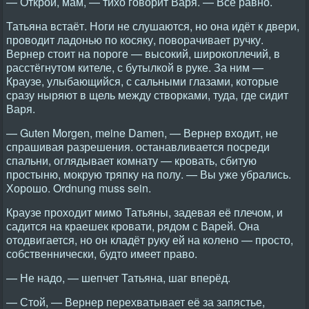
— Открой, мам, — тихо говорит Варя. — Всё равно.
Татьяна встаёт. Ноги не слушаются, но она идёт к двери,
проводит ладонью по косяку, поворачивает ручку.
Вернер стоит на пороге — высокий, широкоплечий, в
расстёгнутом кителе, с бутылкой в руке. За ним —
Краузе, улыбающийся, с сальными глазами, которые
сразу ныряют в щель между створками, туда, где сидит
Варя.
— Guten Morgen, meine Damen, — Вернер входит, не
спрашивая разрешения. останавливается посреди
спальни, оглядывает комнату — кровать, сбитую
простыню, мокрую тряпку на полу. — Вы уже убрались.
Хорошо. Ordnung muss sein.
Краузе проходит мимо Татьяны, задевая её плечом, и
садится на краешек кровати, рядом с Варей. Она
отодвигается, но он кладёт руку ей на колено — просто,
собственнически, будто имеет право.
— Не надо, — шепчет Татьяна, шаг вперёд.
— Стой, — Вернер перехватывает её за запястье,