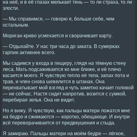
на неё, и в её глазах мелькает тень — то ли страха, то ли
злости.
— Мы справимся, — говорю я, больше себе, чем
остальным.
Мориган криво усмехается и сворачивает карту.
— Отдыхайте. У нас три часа до заката. В сумерках
гарпии активнее всего.
Мы садимся у входа в пещеру, глядя на тёмную стену
леса. Мать подсаживается ко мне ближе, и её плечо
касается моего. Я чувствую тепло её тела, запах пота и
трав, и член снова шевелится в штанах. Она
перехватывает мой взгляд и чуть заметно качает головой
— не сейчас. Настя сидит напротив, возится с сумкой,
перебирая зелья. Она не видит.
Но я вижу. Я чувствую, как пальцы матери ложатся мне
на бедро и сжимаются — коротко, обещающе. И внутри
всё переворачивается от предвкушения и стыда.
Я замираю. Пальцы матери на моём бедре — лёгкое,