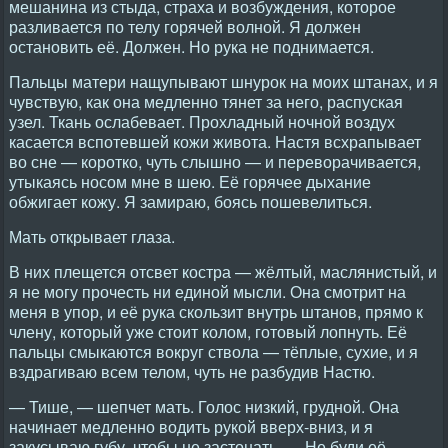
мешанина из стыда, страха и возбуждения, которое
разливается по телу горячей волной. Я должен
остановить её. Должен. Но рука не поднимается.
Пальцы матери нащупывают шнурок на моих штанах, и я
чувствую, как она медленно тянет за него, распуская
узел. Ткань ослабевает. Прохладный ночной воздух
касается вспотевшей кожи живота. Настя всхрапывает
во сне — коротко, чуть слышно — и переворачивается,
утыкаясь носом мне в шею. Её горячее дыхание
обжигает кожу. Я замираю, боясь пошевелиться.
Мать открывает глаза.
В них плещется отсвет костра — жёлтый, маслянистый, и
я не могу прочесть ни единой мысли. Она смотрит на
меня в упор, и её рука скользит внутрь штанов, прямо к
члену, который уже стоит колом, готовый лопнуть. Её
пальцы смыкаются вокруг ствола — тёплые, сухие, и я
вздрагиваю всем телом, чуть не разбудив Настю.
— Тише, — шепчет мать. Голос низкий, грудной. Она
начинает медленно водить рукой вверх-вниз, и я
закусываю губу, чтобы не застонать. — Не буди её.