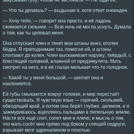
— Что ты делаешь? — выдыхаю я, хотя ответ очевиден.
— Хочу тебя, — говорит она просто, и её ладонь
сжимается сильнее. — Всю ночь не могла уснуть. Думала
о том, как ты целовал меня.
Она отпускает член и тянет мои штаны вниз, оголяя
бёдра. Я приподнимаю таз, помогая ей, и штаны
сползают до колен. Член выскакивает наружу, твёрдый, с
блестящей головкой, влажной от предэякулята. Мать
смотрит на него, и в её глазах мелькает что-то голодное.
— Какой ты у меня большой, — шепчет она и
наклоняется.
Её губы смыкаются вокруг головки, и мир перестаёт
существовать. Я чувствую язык — горячий, скользкий,
обводящий край, а потом она берёт глубже, целиком, и я
зажмуриваюсь, вцепляясь пальцами в пепельную землю.
Настя всё ещё спит, сопит мне в плечо, и мысль о том,
что мать сосёт мне прямо под боком у спящей подруги,
взрывает мозг адреналином и похотью.