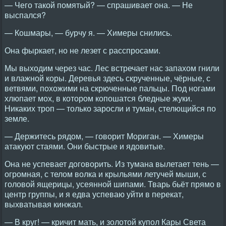
— Чего такой помятый? — спрашивает она. — Не
выспался?
— Кошмары, — бурчу я. — Химеры снились.
Она фыркает, но не лезет с расспросами.
Мы выходим через час. Лес встречает нас запахом гнили
и влажной коры. Деревья здесь скрученные, чёрные, с
ветвями, похожими на скрюченные пальцы. Под ногами
хлюпает мох, в котором копошатся бледные жуки.
Никаких троп — только заросли и туман, стелющийся по
земле.
— Держитесь рядом, — говорит Мориган. — Химеры
атакуют стаями. Они быстрые и ядовитые.
Она не успевает договорить. Из тумана вылетает тень —
огромная, с телом волка и крыльями летучей мыши, с
головой ящерицы, усеянной шипами. Тварь бьёт прямо в
центр группы, и я едва успеваю уйти в перекат,
выхватывая кинжал.
— В круг! — кричит мать, и золотой купол Кары Света