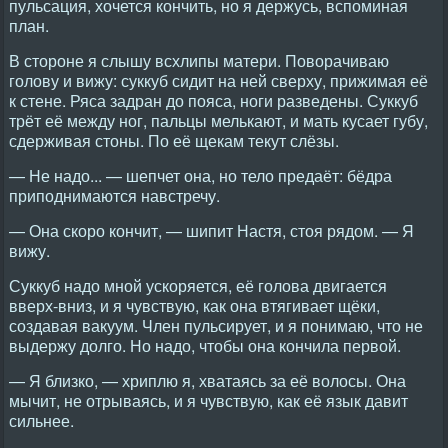
пульсация, хочется кончить, но я держусь, вспоминая
план.
В стороне я слышу всхлипы матери. Поворачиваю
голову и вижу: суккуб сидит на ней сверху, прижимая её
к стене. Ряса задран до пояса, ноги разведены. Суккуб
трёт её между ног, пальцы мелькают, и мать кусает губу,
сдерживая стоны. По её щекам текут слёзы.
— Не надо... — шепчет она, но тело предаёт: бёдра
приподнимаются навстречу.
— Она скоро кончит, — шипит Настя, стоя рядом. — Я
вижу.
Суккуб надо мной ускоряется, её голова двигается
вверх-вниз, и я чувствую, как она втягивает щёки,
создавая вакуум. Член пульсирует, и я понимаю, что не
выдержу долго. Но надо, чтобы она кончила первой.
— Я близко, — хриплю я, хватаясь за её волосы. Она
мычит, не отрываясь, и я чувствую, как её язык давит
сильнее.