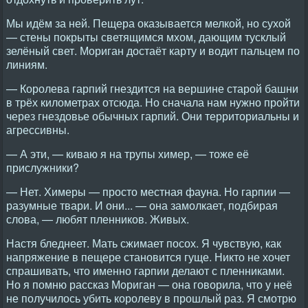
Мы идём за ней. Пещера оказывается мелкой, но сухой
— стены покрыты светящимся мхом, дающим тусклый
зелёный свет. Мориган достаёт карту и водит пальцем по
линиям.
— Королева гарпий гнездится на вершине старой башни
в трёх километрах отсюда. Но сначала нам нужно пройти
через гнездовье обычных гарпий. Они территориальны и
агрессивны.
— А эти, — киваю я на трупы химер, — тоже её
прислужники?
— Нет. Химеры — просто местная фауна. Но гарпии —
разумные твари. И они... — она замолкает, подбирая
слова, — любят пленников. Живых.
Настя бледнеет. Мать сжимает посох. Я чувствую, как
напряжение в пещере становится гуще. Никто не хочет
спрашивать, что именно гарпии делают с пленниками.
Но я помню рассказ Мориган — она говорила, что у неё
не получилось убить королеву в прошлый раз. Я смотрю