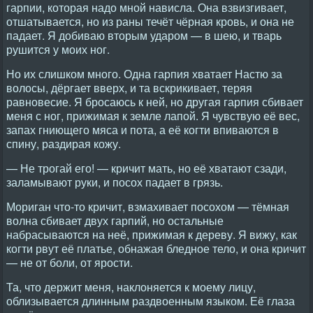
гарпии, которая надо мной нависла. Она взвизгивает,
отшатывается, но из раны течёт чёрная кровь, и она не
падает. Я добиваю вторым ударом — в шею, и тварь
рушится у моих ног.
Но их слишком много. Одна гарпия хватает Настю за
волосы, дёргает вверх, и та вскрикивает, теряя
равновесие. Я бросаюсь к ней, но другая гарпия сбивает
меня с ног, прижимая к земле лапой. Я чувствую её вес,
запах гниющего мяса и пота, а её когти впиваются в
спину, раздирая кожу.
— Не трогай его! — кричит мать, но её хватают сзади,
заламывают руки, и посох падает в грязь.
Мориган что-то кричит, взмахивает посохом — тёмная
волна сбивает двух гарпий, но остальные
набрасываются на неё, прижимая к дереву. Я вижу, как
когти рвут её платье, обнажая бледное тело, и она кричит
— не от боли, от ярости.
Та, что держит меня, наклоняется к моему лицу,
облизывается длинным раздвоенным языком. Её глаза