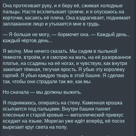
Она протягивает руку, и я беру её, сжимая холодные
пальцы. Настя всхлипывает громче, и я опускаюсь на
корточки, касаясь её плеча. Она вздрагивает, поднимает
заплаканное лицо и утыкается мне в грудь.
— Я больше не могу, — бормочет она. — Каждый день...
каждый чёртов день...
Я молчу. Мне нечего сказать. Мы сидим в пыльной
темноте, втроём, и я смотрю на мать, на её разорванное
платье, на ссадины на её ногах, и чувствую, как внутри
закипает тёмная, тягучая ярость. Я убью эту королеву
гарпий. Я убью каждую тварь в этой башне. Я сделаю
так, чтобы они страдали так же, как мы.
Но сначала — мы должны выжить.
Я поднимаюсь, опираясь на стену. Каменная крошка
осыпается под пальцами. Внутри башни пахнет
плесенью и старой кровью — металлический привкус
оседает на языке. Мориган уже идёт вперёд, её посох
вырезает круг света на полу.