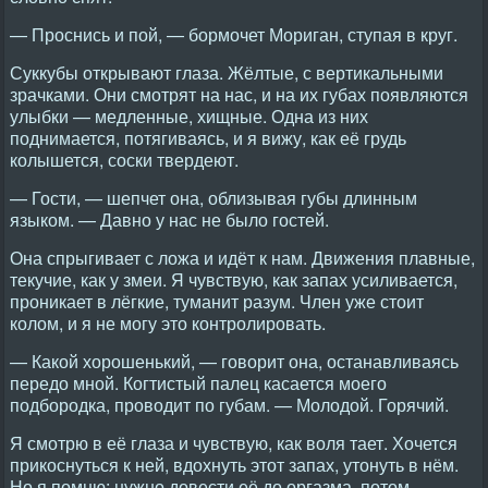
— Проснись и пой, — бормочет Мориган, ступая в круг.
Суккубы открывают глаза. Жёлтые, с вертикальными
зрачками. Они смотрят на нас, и на их губах появляются
улыбки — медленные, хищные. Одна из них
поднимается, потягиваясь, и я вижу, как её грудь
колышется, соски твердеют.
— Гости, — шепчет она, облизывая губы длинным
языком. — Давно у нас не было гостей.
Она спрыгивает с ложа и идёт к нам. Движения плавные,
текучие, как у змеи. Я чувствую, как запах усиливается,
проникает в лёгкие, туманит разум. Член уже стоит
колом, и я не могу это контролировать.
— Какой хорошенький, — говорит она, останавливаясь
передо мной. Когтистый палец касается моего
подбородка, проводит по губам. — Молодой. Горячий.
Я смотрю в её глаза и чувствую, как воля тает. Хочется
прикоснуться к ней, вдохнуть этот запах, утонуть в нём.
Но я помню: нужно довести её до оргазма, потом