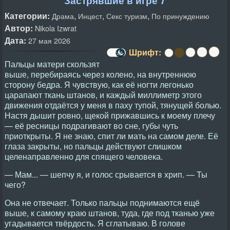
Застрявшие в игре 7
Категории:
,
,
,
Драма
Инцест
Секс туризм
По принуждению
Автор:
Nikola Izwrat
Дата:
27 мая 2026
Шрифт:
Пальцы матери скользят
выше, перебираясь через колено, на внутреннюю
сторону бедра. Я чувствую, как её ногти легонько
царапают ткань штанов, и каждый миллиметр этого
движения отдаётся у меня в паху тупой, тянущей болью.
Настя дышит ровно, щекой прижавшись к моему плечу
— её ресницы подрагивают во сне, губы чуть
приоткрыты. Я не знаю, спит ли мать на самом деле. Её
глаза закрыты, но пальцы действуют слишком
целенаправленно для спящего человека.
— Мам... — шепчу я, и голос срывается в хрип. — Ты
чего?
Она не отвечает. Только пальцы поднимаются ещё
выше, к самому краю штанов, туда, где под тканью уже
угадывается твёрдость. Я сглатываю. В голове