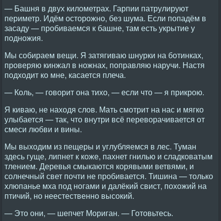
— Башня в двух километрах. Гарпии патрулируют
периметр. Идём осторожно, без шума. Если попадём в
засаду — пробиваемся к башне, там есть укрытие у
подножия.
Мы собираем вещи. Я затягиваю шнурки на ботинках,
проверяю кинжал в ножнах, поправляю наручи. Настя
подходит ко мне, касается плеча.
— Коль, — говорит она тихо, — если что — я прикрою.
Я киваю, не находя слов. Мать смотрит на нас и мягко
улыбается — так, что внутри всё переворачивается от
смеси любви и вины.
Мы выходим из пещеры и углубляемся в лес. Туман
здесь гуще, липнет к коже, пахнет гнилью и сладковатым
тлением. Деревья смыкаются корявыми ветвями, и
солнечный свет почти не пробивается. Тишина — только
хлюпанье мха под ногами и далёкий свист, похожий на
птичий, но неестественно высокий.
— Это они, — шепчет Мориган. — Готовьтесь.