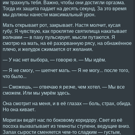
им трахнуть тебя. Важно, чтобы они достигли оргазма.
Тогда их защита падает на десять секунд. За это время
мы должны нанести максимальный урон.
Мать открывает рот, закрывает. Настя молчит, кусая
губу. Я чувствую, как проклятие святилища накатывает
волнами — в паху пульсирует, мысли путаются. Я
смотрю на мать, на её разорванную рясу, на обнажённое
плечо, и желудок сжимается от желания.
— У нас нет выбора, — говорю я. — Мы идём.
— Я не смогу, — шепчет мать. — Я не могу... после того,
что было...
— Сможешь, — отвечаю я резче, чем хотел. — Мы все
сможем. Или мы умрём здесь.
Она смотрит на меня, и в её глазах — боль, страх, обида.
Но она кивает.
Мориган ведёт нас по боковому коридору. Свет из её
посоха выхватывает из темноты ступени, ведущие вниз.
Запах сырости сменяется чем-то сладким — густым,