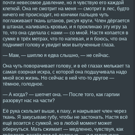
почти невесомое давление, но я чувствую его каждой
клеткой. Она не смотрит на меня — смотрит в лес, будто
ничего не происходит, но кончики пальцев чуть
поглаживают ткань штанов, рисуя круги. Член дёргается
в штанах, наливаясь кровью, и я проклинаю эту игру за
то, что она сделала с нами — со мной. Настя копается в
сумке в трёх метрах, что-то напевая, и я боюсь, что она
поднимет голову и увидит мои выпученные глаза.
— Мам, — шиплю я едва слышно, — не сейчас.
Она чуть поворачивает голову, и в её глазах мелькает та
самая озорная искра, с которой она подшучивала надо
мной всю жизнь. Но сейчас в ней что-то другое —
тёмное, голодное.
— А когда? — шепчет она. — После того, как гарпии
разорвут нас на части?
Её рука скользит выше, к паху, и накрывает член через
ткань. Я закусываю губу, чтобы не застонать. Настя всё
ещё возится с сумкой, но в любой момент может
обернуться. Мать сжимает — медленно, чувствуя, как
твёрдость растёт под её ладонью, — и я сглатываю,