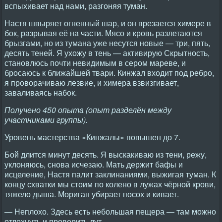
вспыхивает над нами, разгоняя туман.
Настя швыряет огненный шар, и он врезается химере в
бок, разрывая её на части. Мясо и кровь разлетаются
брызгами, но из тумана уже несутся новые — три, пять,
десять теней. Я ухожу в тень — активирую Скрытность,
становлюсь почти невидимым в сером мареве, и
бросаюсь к ближайшей твари. Кинжал входит под ребро,
я проворачиваю лезвие, и химера взвизгивает,
заваливаясь набок.
Получено 450 опыта (опыт разделён между
участниками группы).
Уровень мастерства «Кинжалы» повышен до 7.
Бой длится минут десять. Я выскакиваю из тени, режу,
уклоняюсь, снова исчезаю. Мать держит бафы и
исцеление, Настя палит заклинаниями, выжигая туман. К
концу схватки мы стоим по колено в лужах чёрной крови,
тяжело дыша. Мориган убирает посох и кивает.
— Неплохо. Здесь есть небольшая пещера — там можно
отдохнуть и проверить лут.