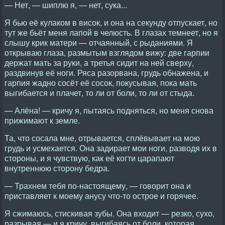
— Нет, — шиплю я, — нет, сука...
Я бью её кулаком в висок, и она на секунду отпускает, но
тут же бьёт меня лапой в челюсть. В глазах темнеет, но я
слышу крик матери — отчаянный, с рыданиями. Я
открываю глаза, размытым взглядом вижу: две гарпии
держат мать за руки, а третья сидит на ней сверху,
раздвинув её ноги. Ряса разорвана, грудь обнажена, и
гарпия жадно сосёт её сосок, покусывая, пока мать
выгибается и плачет, то ли от боли, то ли от стыда.
— Алёна! — кричу я, пытаясь подняться, но меня снова
прижимают к земле.
Та, что сосала мне, отрывается, сплёвывает на мою
грудь и усмехается. Она задирает мои ноги, разводя их в
стороны, и я чувствую, как её когти царапают
внутреннюю сторону бедра.
— Трахнем тебя по-настоящему, — говорит она и
приставляет к моему анусу что-то острое и горячее.
Я сжимаюсь, стискивая зубы. Она входит — резко, сухо,
разрывая — и я кричу, выгибаясь от боли, которая