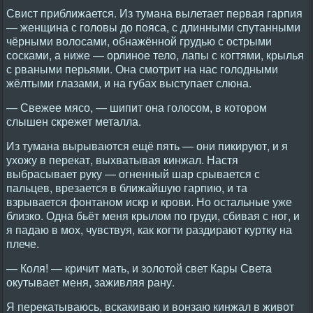
Свист приближается. Из тумана вылетает первая гарпия
— женщина с головы до пояса, с длинными спутанными
чёрными волосами, обнажённой грудью с острыми
сосками, а ниже — орлиное тело, лапы с когтями, крылья
с рваными перьями. Она смотрит на нас голодными
жёлтыми глазами, и на губах выступает слюна.
— Свежее мясо, — шипит она голосом, в котором
слышен скрежет металла.
Из тумана вырываются ещё пять — они пикируют, и я
ухожу в перекат, выхватывая кинжал. Настя
выбрасывает руку — огненный шар срывается с
пальцев, врезается в ближайшую гарпию, и та
взрывается фонтаном искр и крови. Но остальные уже
близко. Одна бьёт меня крылом по груди, сбивая с ног, и
я падаю в мох, чувствуя, как когти раздирают куртку на
плече.
— Коля! — кричит мать, и золотой свет Кары Света
окутывает меня, заживляя рану.
Я перекатываюсь, вскакиваю и вонзаю кинжал в живот