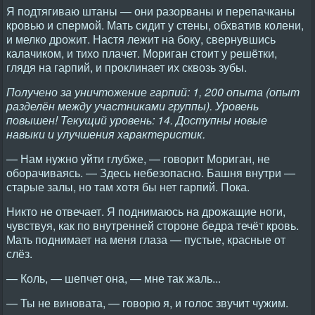
Я подтягиваю штаны — они разорваны и перепачканы
кровью и спермой. Мать сидит у стены, обхватив колени,
и мелко дрожит. Настя лежит на боку, свернувшись
калачиком, и тихо плачет. Мориган стоит у решётки,
глядя на гарпий, и проклинает их сквозь зубы.
Получено за уничтожение гарпий: 1, 200 опыта (опыт
разделён между участниками группы). Уровень
повышен! Текущий уровень: 14. Доступны новые
навыки и улучшения характеристик.
— Нам нужно уйти глубже, — говорит Мориган, не
оборачиваясь. — Здесь небезопасно. Башня внутри —
старые залы, но там хотя бы нет гарпий. Пока.
Никто не отвечает. Я поднимаюсь на дрожащие ноги,
чувствуя, как по внутренней стороне бедра течёт кровь.
Мать поднимает на меня глаза — пустые, красные от
слёз.
— Коль, — шепчет она, — мне так жаль...
— Ты не виновата, — говорю я, и голос звучит чужим.