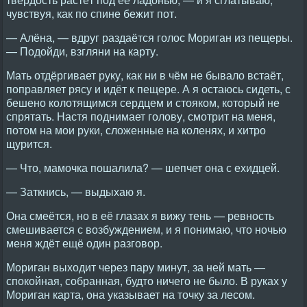
чувствуя, как по спине бежит пот.
— Алёна, — вдруг раздаётся голос Мориган из пещеры.
— Подойди, взгляни на карту.
Мать отдёргивает руку, как ни в чём не бывало встаёт,
поправляет рясу и идёт к пещере. А я остаюсь сидеть, с
бешено колотящимся сердцем и стояком, который не
спрятать. Настя поднимает голову, смотрит на меня,
потом на мои руки, сложенные на коленях, и хитро
щурится.
— Что, мамочка пошалила? — шепчет она с ехидцей.
— Заткнись, — выдыхаю я.
Она смеётся, но в её глазах я вижу тень — ревность
смешивается с возбуждением, и я понимаю, что ночью
меня ждёт ещё один разговор.
Мориган выходит через пару минут, за ней мать —
спокойная, собранная, будто ничего не было. В руках у
Мориган карта, она указывает на точку за лесом.