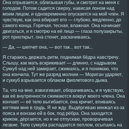
Она отрывается, облизывая губы, и смотрит на меня с
голодом. Потом садится сверху, нависая лоном над
моим лицом, и одновременно опускается на мой член. Я
чувствую, как она вбирает его — глубоко, медленно, до
самого конца. Горячая, тесная, влажная. Она начинает
двигаться, и я смотрю на её лицо — глаза полузакрыты,
рот приоткрыт, она стонет, раскачиваясь.
— Да, — шепчет она, — вот так... вот так...
Я стараюсь держать ритм, поднимая бёдра навстречу.
Слышу, как мать вскрикивает — длинно, с надрывом.
Суккуб над ней замирает, сжимаясь, и я понимаю, что
она кончила. Тут же разряд молнии — Мориган ударяет,
и суккуб взрывается облаком фиолетового дыма.
Та, что на мне, взвизгивает, оборачиваясь, и я чувствую,
как её внутренности сжимаются вокруг моего члена. Она
кончает — её тело выгибается, она кричит, впиваясь
когтями мне в грудь. Я не жду. Выдёргиваю кинжал из-за
пояса и вонзаю ей в бок, под рёбра. Она заходится
криком, дёргается, но я не отпускаю, проворачивая
лезвие. Тело суккуба распадается пеплом, осыпаясь на