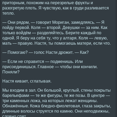
приторным, похожим на перезрелые фрукты и
разогретую плоть. Я чувствую, как в груди разливается
тепло.
— Они рядом, — говорит Мориган, замедляясь. — Я
пойду первой. Коля — второй. Девушки — за ним. Как
только войдём — разделяйтесь. Берите каждый по
одной. Я беру на себя ту, что у алтаря. Коля — левую,
мать — правую. Настя, ты помогаешь матери, если что.
— Помогаю? — голос Насти дрожит. — Как?
— Если не справится — подменишь. Или
присоединишься. Главное — чтобы они кончили.
Поняли?
Настя кивает, сглатывая.
Мы входим в зал. Он большой, круглый, стены покрыты
барельефами — те же фигуры, те же позы. В центре —
три каменных ложа, на которых лежат женщины.
Обнажённые. Кожа бледно-фиолетовая, глаза закрыты,
длинные волосы струятся по камню. Они неподвижны,
словно спят.