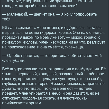
— жёлтые, с вертикальными зрачками — смотрят с
голодом, который не оставляет сомнений.
— Маленький, — шепчет она, — я хочу попробовать
тебя.
Её лапа срывает с меня штаны, и я дёргаюсь, пытаясь
вырваться, но её когти держат крепко. Она наклоняется,
проводит языком по моему животу — мокро, горячо, с
привкусом кислоты. Член, несмотря ни на что, реагирует
на прикосновение, и она смеётся, скрежеща.
— О, тебе нравится, — говорит она и обхватывает мой
член губами.
Всё внутри сжимается от отвращения и возбуждения. Её
язык — шершавый, холодный, раздвоенный — обвивает
головку, проникает в щель, и я чувствую, как она сосёт,
глубоко, втягивая в горло. Я зажмуриваюсь, стараясь не
думать, что это тварь, что она меня ест — но тело
предаёт. Член упирается в нёбо, и она давится, но не
отпускает, продолжая сосать, и я чувствую, как
приближается оргазм.