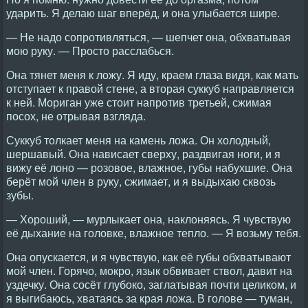
ударить. Я делаю шаг вперёд, и она улыбается шире.
— Не надо сопротивляться, — шепчет она, обхватывая
мою руку. — Просто расслабься.
Она тянет меня к ложу. Я иду, краем глаза видя, как мать
отступает к правой стене, а вторая суккуб направляется
к ней. Мориган уже стоит напротив третьей, сжимая
посох, не отрывая взгляда.
Суккуб толкает меня на камень ложа. Он холодный,
шершавый. Она нависает сверху, раздвигая ноги, и я
вижу её лоно — розовое, влажное, губы набухшие. Она
берёт мой член в руку, сжимает, и я выдыхаю сквозь
зубы.
— Хороший, — мурлыкает она, наклоняясь. Я чувствую
её дыхание на головке, влажное тепло. — Я возьму тебя.
Она опускается, и я чувствую, как её губы обхватывают
мой член. Горячо, мокро, язык обвивает ствол, давит на
уздечку. Она сосёт глубоко, заглатывая почти целиком, и
я выгибаюсь, хватаясь за края ложа. В голове — туман,