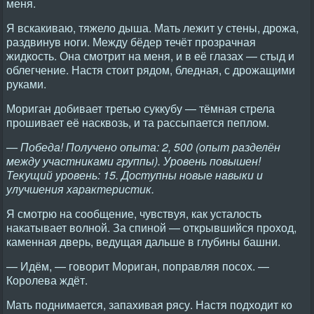
меня.
Я вскакиваю, тяжело дыша. Мать лежит у стены, дрожа,
раздвинув ноги. Между бёдер течёт прозрачная
жидкость. Она смотрит на меня, и в её глазах — стыд и
облегчение. Настя стоит рядом, бледная, с дрожащими
руками.
Мориган добивает третью суккубу — тёмная стрела
прошивает её насквозь, и та рассыпается пеплом.
— Победа! Получено опыта: 2, 500 (опыт разделён
между участниками группы). Уровень повышен!
Текущий уровень: 15. Доступны новые навыки и
улучшения характеристик.
Я смотрю на сообщение, чувствуя, как усталость
накатывает волной. За спиной — открывшийся проход,
каменная дверь, ведущая дальше в глубины башни.
— Идём, — говорит Мориган, поправляя посох. —
Королева ждёт.
Мать поднимается, запахивая рясу. Настя подходит ко