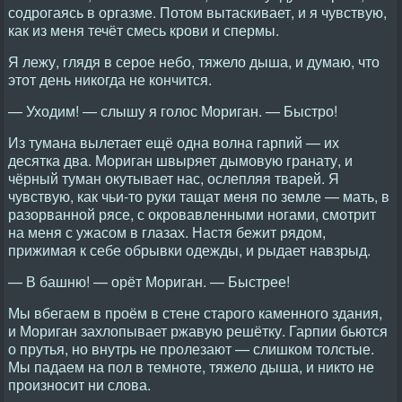
содрогаясь в оргазме. Потом вытаскивает, и я чувствую,
как из меня течёт смесь крови и спермы.
Я лежу, глядя в серое небо, тяжело дыша, и думаю, что
этот день никогда не кончится.
— Уходим! — слышу я голос Мориган. — Быстро!
Из тумана вылетает ещё одна волна гарпий — их
десятка два. Мориган швыряет дымовую гранату, и
чёрный туман окутывает нас, ослепляя тварей. Я
чувствую, как чьи-то руки тащат меня по земле — мать, в
разорванной рясе, с окровавленными ногами, смотрит
на меня с ужасом в глазах. Настя бежит рядом,
прижимая к себе обрывки одежды, и рыдает навзрыд.
— В башню! — орёт Мориган. — Быстрее!
Мы вбегаем в проём в стене старого каменного здания,
и Мориган захлопывает ржавую решётку. Гарпии бьются
о прутья, но внутрь не пролезают — слишком толстые.
Мы падаем на пол в темноте, тяжело дыша, и никто не
произносит ни слова.