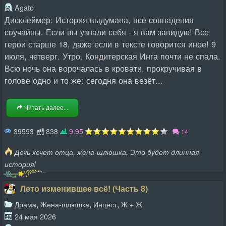
Agato
Дисклеймер: История выдумана, все совпадения
соучайны. Если вы узнали себя - я вам завидую! Все
герои старше 18, даже если в тексте говорится иное! 9
июля, четверг. Утро. Кондитерская Инга почти не спала.
Всю ночь она ворочалась в кровати, прокручивая в
голове одно и то же: сегодня она везёт...
Читать далее...
39593
838
9.95
14
,
,
Дочь хочет отца
жена-шлюшка
Это будет длинная
история!
Лето изменившее всё! (Часть 8)
,
,
,
Драма
Жена-шлюшка
Инцест
Ж + Ж
24 мая 2026