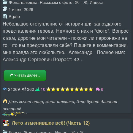
,
,
,
Жена-шлюшка
Рассказы с фото
Ж + Ж
Инцест
1 июля 2026
Agato
Небольшое отступление от истории для запоздалого
представления героев. Немного о них и "фото". Вопрос
к вам, дорогие мои читатели - похожи ли персонажи на
то, что вы представляли себе? Пишите в комментарии,
мне правда это любопытно. Александр Полное имя:
Александр Сергеевич Возраст: 42...
Читать далее...
24069
360
10
8
,
,
Дочь хочет отца
жена-шлюшка
Это будет длинная
история!
Лето изменившее всё! (Часть 12)
,
,
,
Драма
Жена-шлюшка
Инцест
Ж + Ж