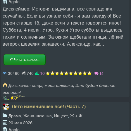
Agato
Дисклеймер: История выдумана, все совпадения
соучайны. Если вы узнали себя - я вам завидую! Все
герои старше 18, даже если в тексте говорится иное!
Суббота, 4 июля. Утро. Кухня Утро субботы выдалось
тихим и солнечным. За окном щебетали птицы, лёгкий
ветерок шевелил занавески. Александр, как...
Читать далее...
30460
740
10
15
,
,
Дочь хочет отца
жена-шлюшка
Это будет длинная
история!
Лето изменившее всё! (Часть 7)
,
,
,
Драма
Жена-шлюшка
Инцест
Ж + Ж
20 мая 2026
Agato