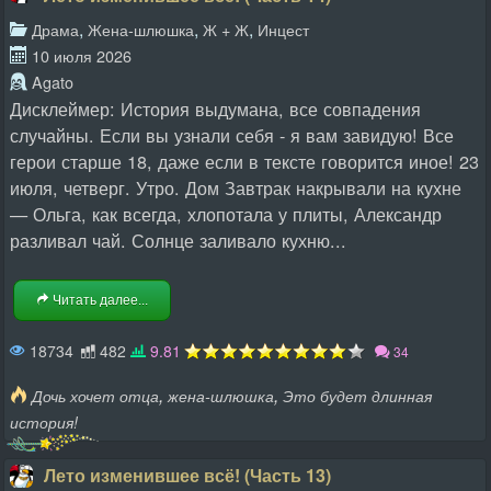
,
,
,
Драма
Жена-шлюшка
Ж + Ж
Инцест
10 июля 2026
Agato
Дисклеймер: История выдумана, все совпадения
случайны. Если вы узнали себя - я вам завидую! Все
герои старше 18, даже если в тексте говорится иное! 23
июля, четверг. Утро. Дом Завтрак накрывали на кухне
— Ольга, как всегда, хлопотала у плиты, Александр
разливал чай. Солнце заливало кухню...
Читать далее...
18734
482
9.81
34
,
,
Дочь хочет отца
жена-шлюшка
Это будет длинная
история!
Лето изменившее всё! (Часть 13)