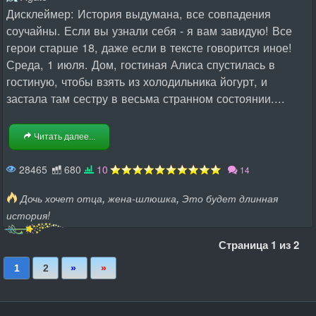
Дисклеймер: История выдумана, все совпадения
соучайны. Если вы узнали себя - я вам завидую! Все
герои старше 18, даже если в тексте говорится иное!
Среда, 1 июля. Дом, гостиная Алиса спустилась в
гостиную, чтобы взять из холодильника йогурт, и
застала там сестру в весьма странном состоянии....
Читать далее...
28465
680
10
14
,
,
Дочь хочет отца
жена-шлюшка
Это будет длинная
история!
Страница 1 из 2
следняя
перед
1
2