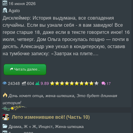
16 июня 2026
Agato
Дисклеймер: История выдумана, все совпадения
случайны. Если вы узнали себя - я вам завидую! Все
герои старше 18, даже если в тексте говорится иное! 16
июля, четверг. Дом Ольга проснулась поздно — почти в
десять. Александр уже уехал в кондитерскую, оставив
на тумбочке записку: «Завтрак на плите....
Читать далее...
24348
604
9.89
17
,
,
Дочь хочет отца
жена-шлюшка
Это будет длинная
история!
Лето изменившее всё! (Часть 10)
,
,
,
Драма
Ж + Ж
Инцест
Жена-шлюшка