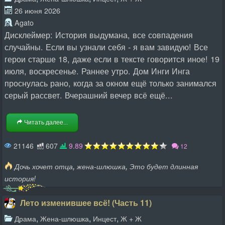
26 июня 2026
Agato
Дисклеймер: История выдумана, все совпадения
случайны. Если вы узнали себя - я вам завидую! Все
герои старше 18, даже если в тексте говорится иное! 19
июля, воскресенье. Раннее утро. Дом Инги Инга
проснулась рано, когда за окном ещё только занимался
серый рассвет. Вчерашний вечер всё ещё...
Читать далее...
21146
607
9.89
12
,
,
Дочь хочет отца
жена-шлюшка
Это будет длинная
история!
Лето изменившее всё! (Часть 11)
,
,
,
Драма
Жена-шлюшка
Инцест
Ж + Ж