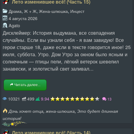
Лето изменившее всё! (Часть 15)
,
,
,
Драма
Ж + Ж
Жена-шлюшка
Инцест
4 августа 2026
Agato
Дисклеймер: История выдумана, все совпадения
случайны. Если вы узнали себя - я вам завидую! Все
герои старше 18, даже если в тексте говорится иное! 25
июля, суббота. Утро. Дом Утро за окном было ясным и
солнечным — птицы пели, лёгкий ветерок шевелил
занавески, и золотистый свет заливал...
Читать далее...
10321
499
9.94
13
,
,
Дочь хочет отца
жена-шлюшка
Это будет длинная
история!
Лето изменившее всё! (Часть 14)