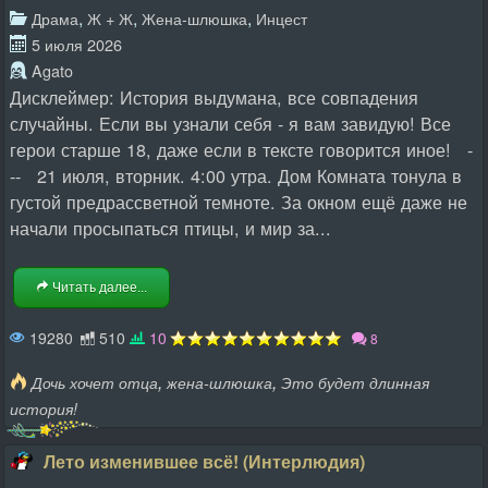
,
,
,
Драма
Ж + Ж
Жена-шлюшка
Инцест
5 июля 2026
Agato
Дисклеймер: История выдумана, все совпадения
случайны. Если вы узнали себя - я вам завидую! Все
герои старше 18, даже если в тексте говорится иное! -
-- 21 июля, вторник. 4:00 утра. Дом Комната тонула в
густой предрассветной темноте. За окном ещё даже не
начали просыпаться птицы, и мир за...
Читать далее...
19280
510
10
8
,
,
Дочь хочет отца
жена-шлюшка
Это будет длинная
история!
Лето изменившее всё! (Интерлюдия)