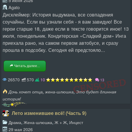
5 июня 2026
Agato
Дисклеймер: История выдумана, все совпадения
соучайны. Если вы узнали себя - я вам завидую! Все
герои старше 18, даже если в тексте говорится иное! 13
июля, понедельник. Кондитерская «Сладкий дом» Инга
приехала рано, на самом первом автобусе, и сразу
прошла в подсобку. Сегодня ей предстояло...
Читать далее...
26570
570
10
13
,
,
Дочь хочет отца
жена-шлюшка
Это будет длинная
история!
Лето изменившее всё! (Часть 9)
,
,
,
Драма
Жена-шлюшка
Ж + Ж
Инцест
29 мая 2026