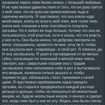
начинала тереть член более нежно, с большей любовью.
Я не чувствовал удовольствия от того, что ее рука трется
о мой член, что ее рука как прикосновение льда в
горячему металлу. Я чувствовал, что она взяла надо
мной вверх, взяла во власть мой член, мое голое тело,
взяла мое сознание и мою способность получать
оргазмы. Но я любил ее еще больше, потому что она не
пользовалась этой властью, хотя и знала, что эта власть
у нее есть. Она была нежна, по-доброму смотрела на
меня, спрашивала, нравится ли мне, хочу ли я, чтобы
она засунула мое «сокровище» в свой рот. Я отвечал, да.
И она засовывала. Я ушел в наслаждение от ее милых
губок, скользящих по тоненькой и мягкой коже члена,
смотрел, как с закрытыми глазами она с трудом
засовывала член наполовину себе в рот и вытаскивала
его мокрым, начинала сильно дышать и, чтобы
перевести дух, облизывать ствол, прижимая к своей
щеке. Я чувствовал приближение нарастающего
оргазма, но старался продержаться каждый раз еще
дольше и дольше, чтобы не показаться ей неопытным
юнцом, но, будучи неопытным юнцом, я кончил, и сделал
это, когда член был у нее во рту. Видно, она была слегка