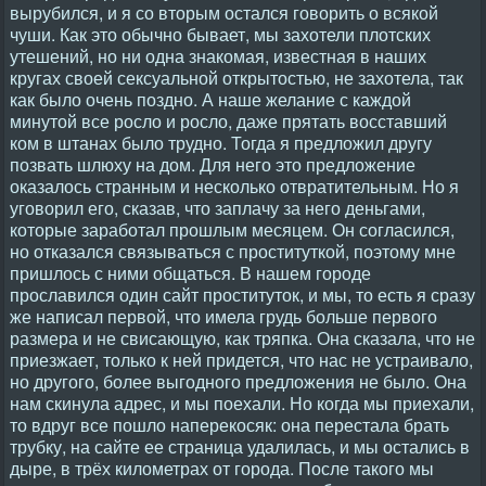
вырубился, и я со вторым остался говорить о всякой
чуши. Как это обычно бывает, мы захотели плотских
утешений, но ни одна знакомая, известная в наших
кругах своей сексуальной открытостью, не захотела, так
как было очень поздно. А наше желание с каждой
минутой все росло и росло, даже прятать восставший
ком в штанах было трудно. Тогда я предложил другу
позвать шлюху на дом. Для него это предложение
оказалось странным и несколько отвратительным. Но я
уговорил его, сказав, что заплачу за него деньгами,
которые заработал прошлым месяцем. Он согласился,
но отказался связываться с проституткой, поэтому мне
пришлось с ними общаться. В нашем городе
прославился один сайт проституток, и мы, то есть я сразу
же написал первой, что имела грудь больше первого
размера и не свисающую, как тряпка. Она сказала, что не
приезжает, только к ней придется, что нас не устраивало,
но другого, более выгодного предложения не было. Она
нам скинула адрес, и мы поехали. Но когда мы приехали,
то вдруг все пошло наперекосяк: она перестала брать
трубку, на сайте ее страница удалилась, и мы остались в
дыре, в трёх километрах от города. После такого мы