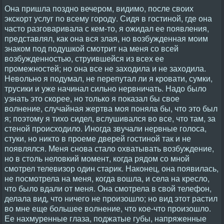
Она пришла поздно вечером, видимо, после своих
экскорт услуг по всему городу. Сидя в гостиной, где она
часто разговаривала с кем-то, я ожидал ее появления,
представлял, как она вся злая, но возбужденная моим
знаком под подушкой смотрит на меня со всей
возбужденностью, струившейся из всех ее
промежностей; но она все не заходила и не заходила.
Невольно я подумал, не перепутал ли я кровати, сумки,
трусики и уже начинал сильно нервничать. Надо было
узнать это скорее, но только я показал бы свое
волнение, случайная жертва моя поняла бы, что это был
я; поэтому я тихо сидел, вслушивался во все, что там, за
стеной происходило. Иногда звучали нервные голоса,
стуки, но никто в проеме дверей гостиной так и не
появлялся. Меня снова стало охватывать возбуждение,
но в столь неловкий момент, когда рядом со мной
смотрел телевизор один старик. Наконец, она появилась,
не посмотрела на меня, когда вошла, и села на кресло,
что было вдали от меня. Она смотрела в свой телефон,
делала вид, что ничего не произошло; но вид этот растил
во мне еще большее волнение, что кое-что произошло.
Ее нахмуренные глаза, поджатые губы, напряженные