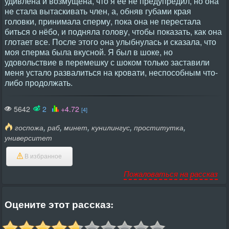
удивлена и возмущена, что я ее не предупредил, но она
не стала вытаскивать член, а, обняв губами края
головки, принимала сперму, пока она не перестала
биться о нёбо, и подняла голову, чтобы показать, как она
глотает все. После этого она улыбнулась и сказала, что
моя сперма была вкусной. Я был в шоке, но
удовольствие в перемешку с шоком только заставили
меня устало развалиться на кровати, неспособным что-
либо продолжать.
5642
2
+4.72
[4]
,
,
,
,
,
госпожа
раб
минет
кунилингус
проститутка
университет
В избранное
Пожаловаться на рассказ
Оцените этот рассказ: