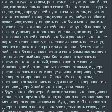
окном, откуда, как гром, разносились звуки машин, было
так, как ожидаешь первого секса. Я пытался воссоздать
сцену, когда приду к ней: нужно взять камень, если там
окажется какой-то парень; нужно кому-нибудь сообщить,
куда я иду; нужно уговорить ее, чтобы я мог заплатить
после всего, хотя она и требовала скинуть ей половину
на карту, номер которого она мне дала, но который не
показала по моей просьбе, чтобы я уверился, что это ее
карта. Но снова внизу и в желании кончить на ее лицо,
жестко оттрахать ее в рот или даже анал без смазки я
забывал обо всех опасностях и спокойным шагом шел в
тот неизвестный мне дом. Квартира находилась на
восьмом этаже, который, судя по пустоте окон и
балконов, не был полностью заселен людьми, и дверь
располагалась в самом конце длинного коридора, еще
не доремонтированного. Я подошёл со страхом,
постоянно оглядываясь назад и пытаясь в неровностях
стен или дверей найти что-то подозрительное,
обдумывал побег через балкон или окно, что находилось
недалеко от другого балкона; но ничто не останавливало
меня перед иступляющим возбуждением. Я позвонил в
дверь, но никто не открывал уже целых пять секунд, не
было слышно шорохов волнения за дверью. Позвонил