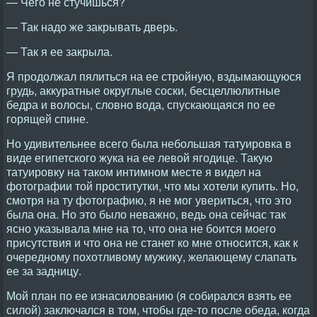
— Чего не стучишься?
— Так надо же закрывать дверь.
— Так я ее закрыла.
Я продолжал пялиться на ее стройную, вздымающуюся
грудь, аккуратные округлые соски, бесцеллюлитные
бедра и волосы, словно вода, спускающаяся по ее
горящей спине.
Но удивительнее всего была небольшая татуировка в
виде египетского жука на ее левой ягодице. Такую
татуировку на таком интимном месте я видел на
фотографии той проститутки, что мы хотели купить. Но,
смотря на ту фотографию, я не мог увериться, что это
была она. Но это было неважно, ведь она сейчас так
ясно указывала мне на то, что она не боится моего
присутствия и что она не станет ко мне относится, как к
очередному похотливому мужику, желающему слапать
ее за задницу.
Мой план по ее изнасилованию (я собирался взять ее
силой) заключался в том, чтобы где-то после обеда, когда