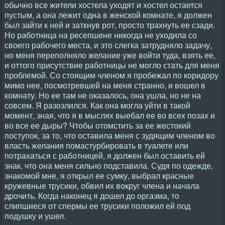
обычно все жители хостела уходят и хостел остается
пустым, а она лежит одна в женской комнате, я должен
был зайти к ней и заткнув рот, просто трахнуть ее сзади.
Но работница на ресепшене никогда не уходила со
своего рабочего места, и это слегка затрудняло задачу,
но меня переполняло желание уже войти туда, взять ее,
и оттого присутствие работницы не могло стать для меня
проблемой. Со стоящим членом я пробежал по коридору
мимо нее, посмотревшей на меня странно, и вошел в
комнату. Но ее там не оказалось, она ушла, но не на
совсем. Я разозлился. Как она могла уйти в такой
момент, зная, что я в мыслях выебал ее во всех позах и
во все ее дыры? Чтобы отомстить за ее жестокий
поступок, за то, что оставила меня с зудящим членом во
власть желания помастурбировать в туалете или
потрахаться с работницей, я должен был оставить ей
знак, что она меня сильно подставила. Судя по одежде,
знакомой мне, я открыл ее сумку, выбрал красные
кружевные трусики, обвил их вокруг члена и начала
дрочить. Когда наконец я дошел до оргазма, то
слипшиеся от спермы ее трусики положил ей под
подушку и ушел.