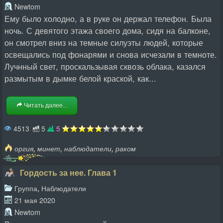
Newtom
Ему было холодно, а в руке он держал телефон. Была
ночь. С девятого этажа своего дома, сидя на балконе,
он смотрел вниз на темные силуэты людей, которые
освещались под фонарями и снова исчезали в темноте.
Лучнный свет, проскальзывая сквозь облака, казался
размытым в дымке белой краской, как...
Читать далее...
4513
5
5
,
,
,
оргия
минет
наблюдатели
раком
Гордость за нее. Глава 1
,
Группа
Наблюдатели
21 мая 2020
Newtom