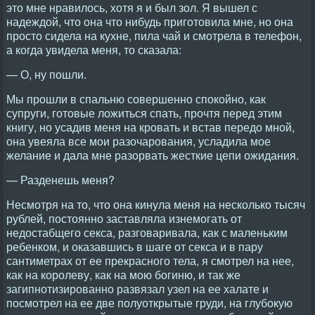
это мне нравилось, хотя я и был зол. Я вышел с
надеждой, что она что нибудь приготовила мне, но она
просто сидела на кухне, пила чай и смотрела в телефон,
а когда увидела меня, то сказала:
— О, ну пошли.
Мы прошли в спальню совершенно спокойно, как
супруги, готовые ложиться спать, прочтя перед этим
книгу, но усадив меня на кровать и встав передо мной,
она увеяла все мои разочарования, усладила мое
желание и дала мне разорвать жесткие цепи ожидания.
— Разденешь меня?
Несмотря на то, что она кинула меня на несколько тысяч
рублей, постоянно заставляла изнемогать от
недостабщего секса, разговаривала, как с маленьким
ребенком, и оказавшись в шаге от секса и в пару
сантиметрах от ее прекрасного тела, я смотрел на нее,
как на королеву, как на мою богиню, и так же
загипнотизированно развязал узел на ее халате и
посмотрел на ее две полуоткрытые груди, на глубокую