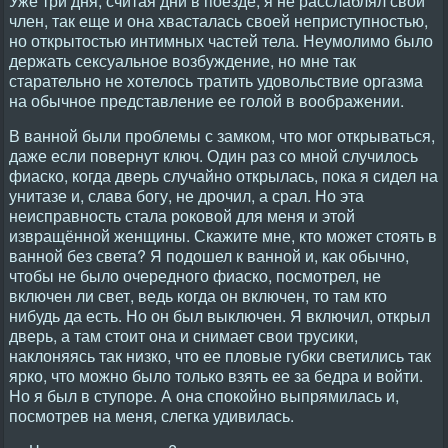
Уже три дня, считая дни в поезде, я не расслаблял свой
член, так еще и она хвасталась своей неприступностью,
но открытостью интимных частей тела. Неумолимо было
держать сексуальное возбуждение, но мне так
старательно не хотелось тратить удовольствие оргазма
на обычное представление ее голой в воображении.
В ванной были проблемы с замком, что мог открываться,
даже если повернут ключ. Один раз со мной случилось
фиаско, когда дверь случайно открылась, пока я сидел на
унитазе и, слава богу, не дрочил, а срал. Но эта
неисправность стала роковой для меня и этой
извращённой женщины. Скажите мне, кто может стоять в
ванной без света? Я подошел к ванной и, как обычно,
чтобы не было очередного фиаско, посмотрел, не
включен ли свет, ведь когда он включен, то там кто
нибудь да есть. Но он был выключен. Я включил, открыл
дверь, а там стоит она и снимает свои трусики,
наклоняясь так низко, что ее пловые губки светились так
ярко, что можно было только взять ее за бедра и войти.
Но я был в ступоре. А она спокойно выпрямилась и,
посмотрев на меня, слегка удивилась.