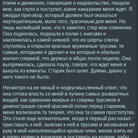
плечи и движения, говорящие о недовольстве, пищали
мне, как глупо я поступил, какое наказание меня ждет. Я
ожидал приговор, который должен был оказаться
неутешительным, мало того, трагичным для меня. Но
лишь малейший знак, что я заметил, стер мои сомнения.
Она поднялась, подошла к полке с книгами и
наклонилась к самой нижней, что ее шорты слегка
спутились и открыли красные кружевные трусики, те
самые, которыми я дрочил и на которые я обильно
кончил спермой, что держал в яйцах почти неделю. Она
выпрямилась, сделала паузу, говоря, что ждет меня и
вышла из комнаты. Старик был шоке. Думаю, давно у
него такого не было.
Несмотря на ее явный и недвусмысленный ответ, что
она готова впасть со мной в пучину самых развратных
вещей, как одевание мокрых от спермы трусиков и
демонстрация своей красивой попки перед стариком,
меня волновала та теория, что она та самая проститутка.
Это стало еще волнительнее, когда я первый раз начал
приставать к ней, залезая к ней в трусики и засовывая ее
руку в мой наполняющийся кровью член, желая взять ее
в попку прямо в коридоре и поставить на колени, дабы