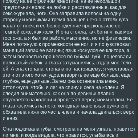
полосу на ее стройном животике, на ее небольшой
треугольник волос на лобке и расставленные, как для
секс-журнала, ноги. Она заправила волосы на одну
сторону и кончиками тремя пальцев нежно оттолкнула
халат от плеч, и ее белое одеяние проскользило ее
темной коже, как желк. И она стояла, как богиня, как моя
госпожа, а я был ее рабом, мысленно, но не физически.
Меня потянуло к промежности ее ног, и я почувствовал
манящий запах ее вагины; язык коснулся ее клитора, а
затем полностью прошелся по губкам; губы поцеловали
волосатый лобок, а глаза затуманились, отдав мое тело
ей. А она стонала, стонала по настоящему, я чувствовал
это и от этого хотел удовлетворить ее еще больше, еще
глубже, еще дальше. Затем она остановила меня,
оттолкнула, чтобы я лег на спину и села на колени. Я
следил внимательно, как она по-девичьи плавно
опускается на колени и предстает перед моим колом. Ее
глаза косились на него, холодная маленькая ручка еле
обхватила нижнюю часть члена и начала двигаться: верх
и вниз.
Она поджимала губы, смотрела на меня узнать, нравится
ли мне, и когда видела, что нравится, улыбалась и