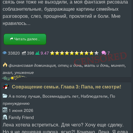
связь они тоже не выходили, а моя фантазия рисовала
соблазнительные, будоражащие картины семейных
разговоров, слез, прощений, проклятий и боли. Мне
нравилось...
Читать далее...
33820
398
9.47
7
,
,
,
,
финансовая доминация
отец и дочь
мать и дочь
минет
,
анал
унижение
Совращение семьи. Глава 3: Папа, не смотри!
,
,
,
А в попку лучше
Восемнадцать лет
Наблюдатели
По
принуждению
1 июня 2026
Family Friend
Лена хотела встретиться. Для чего? Хочу еще сделку.
Но я не дешевая шлюха, ясно?! Конечно, Лена. Я едва