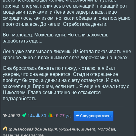
горячая сперма полилась в ее мычащий, пищащий рот
мощными толчками, и Лена вся задергалась, лицо
сморщилось, как изюм, но, как и обещала, она послушно
проглотила все. До капли. Отработала деньги.
Вот молодец. Можешь идти. Но если захочешь
заработать еще...
Лена уже завязывала лифчик. Избегала показывать мне
красное лицо с влажными от слез дорожками на щеках.
Она бросилась бежать по пляжу, к отелю, а я был
уверен, что она еще вернется. Стыд и отвращение
пройдут быстро, а деньги на счету останутся. И она
захочет еще. Впрочем, если нет... Я еще не начал игру с
Николаем. Глава семьи точно не откажется
подзаработать.
49523
144
30
+9.77
[50]
Следующая часть
,
,
,
,
финансовая доминация
унижение
минет
молодая
разница в возрасте