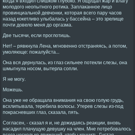
когда я входил слишком глубоко. Я ощущал жар и влагу
молодого неопытного ротика. Заплаканное лицо
провинциальной девчонки, которая всего пару часов
назад кокетливо улыбалась у бассейна – это зрелище
почти довело меня до оргазма.
Две тысячи, если проглотишь.
Нет! – рявкнула Лена, мгновенно отстраняясь, а потом,
умоляюще: пожалуйста...
Она вся дернулась, из глаз сильнее потекли слезы, она
шмыгнула носом, вытерла сопли.
Я не могу.
Можешь.
Она уже не обращала внимания на свою голую грудь,
всхлипывала, теребила волосы. Утерев слезы из-под
покрасневших глаз, сказала, пять.
Согласен, - сказал я и, не дожидаясь реакции, вновь
насадил плачущую девушку на член. Мне потребовалось
всего несколько движений, чтобы кончить. Густая,