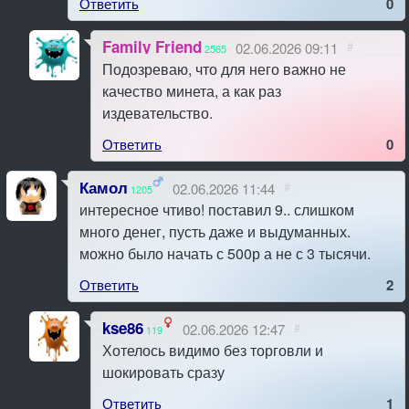
Ответить
0
Family Friend
02.06.2026 09:11
#
2565
Подозреваю, что для него важно не
качество минета, а как раз
издевательство.
Ответить
0
Камол
02.06.2026 11:44
#
1205
интересное чтиво! поставил 9.. слишком
много денег, пусть даже и выдуманных.
можно было начать с 500р а не с 3 тысячи.
Ответить
2
kse86
02.06.2026 12:47
#
119
Хотелось видимо без торговли и
шокировать сразу
Ответить
1