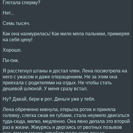
Глотала сперму?
Нет...
Семь тысяч.
Как она нахмурилась! Как мило мяла пальчики, примеряя
на себя цену!
Хорошо.
Пи-пик.
Я расстегнул штаны и достал член. Лена посмотрела на
него с ужасом и даже отвращением. Не за этим она
приехала с родителями на отдых. Не чтобы стать
дешевой шлюхой. У меня сразу встал.
Ну? Давай, бери в рот. Деньги уже у тебя.
Лена обреченно кивнула, открыла ротик и приняла
головку, слегка сжав ее губами, стала неумело двигаться
туда-сюда, мелко, медленно. Она явно делала это второй
раз в жизни. Жмурясь и дергаясь от рвотных позывов
она, тем не менее, отрабатывала свои деньги,