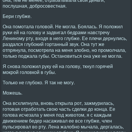
послушная, добросовестная.
Бери глубже.
Она помотала головой. Не могла. Боялась. Я положил
руки ей на голову и задвигал бедрами навстречу
Лениному рту, входя в него глубже. Ее плечи дернулись,
раздался глубокий гортанный звук. Она тут же
отпрянула, посмотрела на меня злобно, но промолчала,
только поджала губы. Остановиться она уже не могла.
Я снова положил руку ей на голову, ткнул горячей
мокрой головкой в губы.
Только не глубоко. Я так не могу.
Можешь.
Она всхлипнула, вновь открыла рот, зажмурилась,
готовая отработать свою часть сделки до конца. Ее
голова исчезала у меня под животом, я с каждым
движением бедер насаживал ее все глубже, член
пульсировал во рту. Лена жалобно мычала, дергалась,