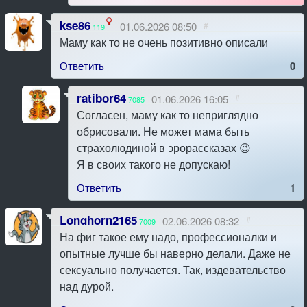
kse86
01.06.2026 08:50
#
119
Маму как то не очень позитивно описали
Ответить
0
ratibor64
01.06.2026 16:05
#
7085
Согласен, маму как то неприглядно
обрисовали. Не может мама быть
страхолюдиной в эрорассказах 😉
Я в своих такого не допускаю!
Ответить
1
Longhorn2165
02.06.2026 08:32
#
7009
На фиг такое ему надо, профессионалки и
опытные лучше бы наверно делали. Даже не
сексуально получается. Так, издевательство
над дурой.