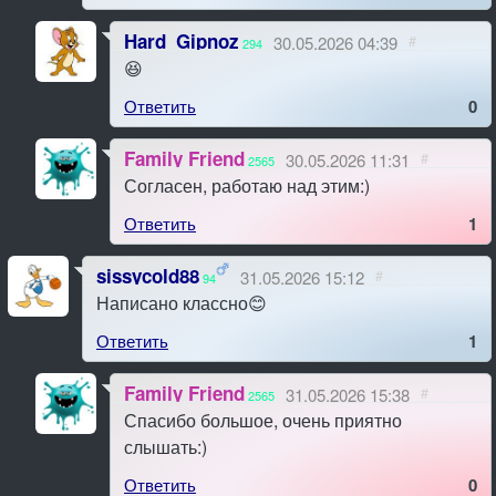
Hard_Gipnoz
30.05.2026 04:39
#
294
😆
Ответить
0
Family Friend
30.05.2026 11:31
#
2565
Согласен, работаю над этим:)
Ответить
1
sissycold88
31.05.2026 15:12
#
94
Написано классно😊
Ответить
1
Family Friend
31.05.2026 15:38
#
2565
Спасибо большое, очень приятно
слышать:)
Ответить
0