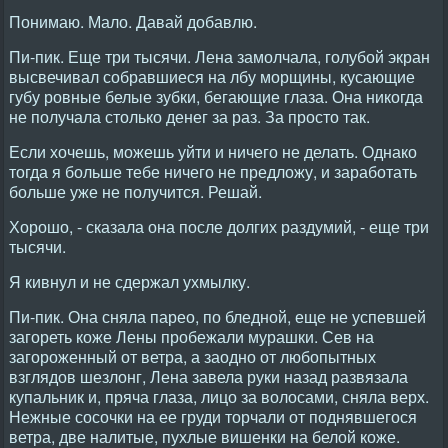
Понимаю. Мало. Давай добавлю.
Пи-пик. Еще три тысячи. Лена замолчала, голубой экран
высвечивал собравшиеся на лбу морщины, кусающие
губу ровные белые зубки, бегающие глаза. Она никогда
не получала столько денег за раз. За просто так.
Если хочешь, можешь уйти и ничего не делать. Однако
тогда я больше тебе ничего не предложу, и заработать
больше уже не получится. Решай.
Хорошо, - сказала она после долгих раздумий, - еще три
тысячи.
Я кивнул и не сдержал ухмылку.
Пи-пик. Она сняла парео, по бледной, еще не успевшей
загореть коже Лены пробежали мурашки. Сев на
загороженный от ветра, а заодно от любопытных
взглядов шезлонг, Лена завела руки назад развязала
купальник и, пряча глаза, лицо за волосами, сняла верх.
Нежные сосочки на ее груди торчали от поднявшегося
ветра, две налитые, пухлые вишенки на белой коже.