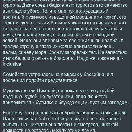
курорта. Даже среди бюджетных туристов это семейство
выглядело убого. То, что мне нужно: худощавый
пропитый мужичок с изъеденной морщинами кожей, его
толстая жена с таким большим животом и сиськами, что
казалось на ней вот-вот лопнет закрытый купальник, и
дочь, бледная и худая, с острым носом и немодной
челкой. Ясно: они впервые за свою жизнь выбрались в
теплую страну и глаза их жадно впитывали зелень
пальм, синеву моря, бронзу загорелых тел. На запястьях
у них белели отельные браслеты. Надо же, даже не all-
inclusive.
Семейство устроилось на лежаках у бассейна, и я
поспешил подойти представиться.
Мужичка звали Николай, он пожал мне руку грубой
ладонью. Худой, но пузатенький, явно любитель
приложиться к бутылке с блуждающим, пустым взглядом.
Его жену, что расплылась в дружелюбной улыбке, звали
Надя. Типичная баба, любящая вкусно поесть, крепко
выпить. На Николая она почти не смотрела, никакой
нежности не осталось между этими двумя.