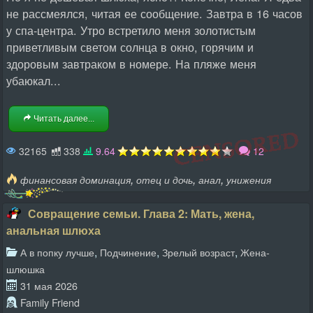
не рассмеялся, читая ее сообщение. Завтра в 16 часов
у спа-центра. Утро встретило меня золотистым
приветливым светом солнца в окно, горячим и
здоровым завтраком в номере. На пляже меня
убаюкал...
Читать далее...
32165
338
9.64
12
,
,
,
финансовая доминация
отец и дочь
анал
унижения
Совращение семьи. Глава 2: Мать, жена,
анальная шлюха
,
,
,
А в попку лучше
Подчинение
Зрелый возраст
Жена-
шлюшка
31 мая 2026
Family Friend