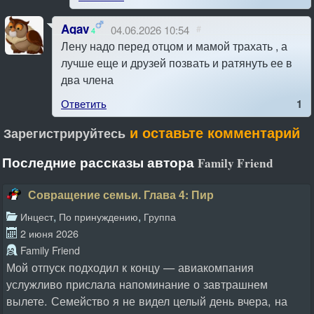
Agav
04.06.2026 10:54
#
4
Лену надо перед отцом и мамой трахать , а
лучше еще и друзей позвать и ратянуть ее в
два члена
Ответить
1
и оставьте комментарий
Зарегистрируйтесь
Последние рассказы автора
Family Friend
Совращение семьи. Глава 4: Пир
,
,
Инцест
По принуждению
Группа
2 июня 2026
Family Friend
Мой отпуск подходил к концу — авиакомпания
услужливо прислала напоминание о завтрашнем
вылете. Семейство я не видел целый день вчера, на