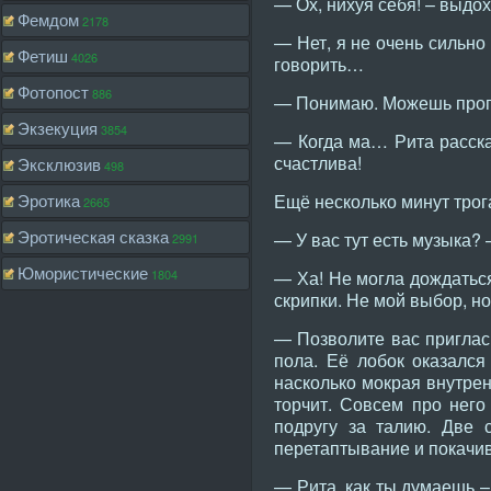
— Ох, нихуя себя! – выдо
Фемдом
2178
— Нет, я не очень сильно
Фетиш
4026
говорить…
Фотопост
886
— Понимаю. Можешь пропу
Экзекуция
3854
— Когда ма… Рита расска
счастлива!
Эксклюзив
498
Эротика
Ещё несколько минут трог
2665
Эротическая сказка
— У вас тут есть музыка? 
2991
Юмористические
1804
— Ха! Не могла дождаться
скрипки. Не мой выбор, но
— Позволите вас приглас
пола. Её лобок оказался
насколько мокрая внутрен
торчит. Совсем про него
подругу за талию. Две
перетаптывание и покачи
— Рита, как ты думаешь 