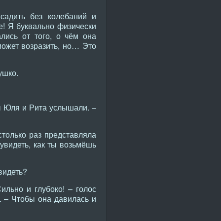
асадить без колебаний и
! Я буквально физически
лись от того, о чём она
может возразить, но… Это
ушко.
ы Юля и Рита услышали. –
столько раз представляла
видеть, как ты возьмёшь
видеть?
льно и глубоко! – голос
. – Чтобы она давилась и