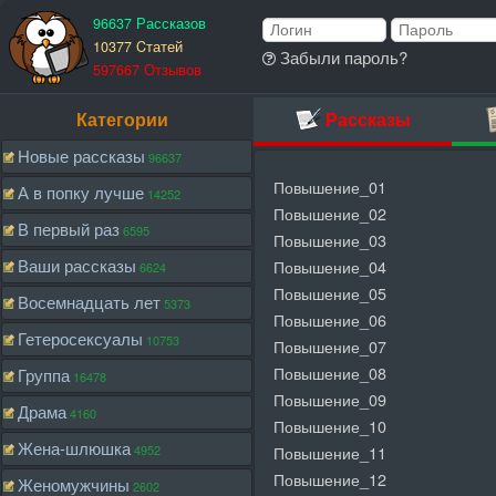
96637 Рассказов
10377 Cтатей
Забыли пароль?
597667 Отзывов
Категории
Рассказы
Новые рассказы
96637
Повышение_01
А в попку лучше
14252
Повышение_02
В первый раз
6595
Повышение_03
Ваши рассказы
Повышение_04
6624
Повышение_05
Восемнадцать лет
5373
Повышение_06
Гетеросексуалы
10753
Повышение_07
Повышение_08
Группа
16478
Повышение_09
Драма
4160
Повышение_10
Жена-шлюшка
4952
Повышение_11
Повышение_12
Женомужчины
2602