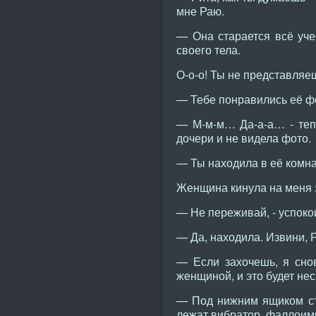
мне Раю.
— Она старается всё уче
своего тела.
О-о-о! Ты не представляе
— Тебе понравились её ф
— М-м-м… Да-а-а… - тепе
дочери и не видела фото.
— Ты находила в её комн
Женщина кинула на меня з
— Не переживай, - успокои
— Да, находила. Извини,
— Если захочешь, я сно
женщиной, и это будет нес
— Под нижним ящиком сто
лежат вибратор, фаллоим