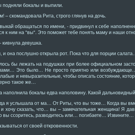
ы подняли бокалы и выпили.
! – скомандовала Рита, строго глянув на дочь.
выкай обращаться по имени, - придвинул к себе наполненн
ся к ним на "вы". Это поможет тебе понять маму и наши от
- кивнула девушка.
м, и она послушно открыла рот. Пока что для порции салат
лось бы лежать на подушках при более официальном застол
лами… Это было… Не просто приятно или возбуждающе…
абые и невыразительные, чтобы описать состояние, котор
ерно такое же…
а наполнила бокалы едва наполовину. Какой дальновидный
а я услышала от ма… От Риты, что вы тоже… Когда вы вм
 и хочу сказать, что… вы – замечательная женщина! Я да
то вы ссоритесь, разводитесь или… погибаете… Извините…
азываться от своей откровенности.