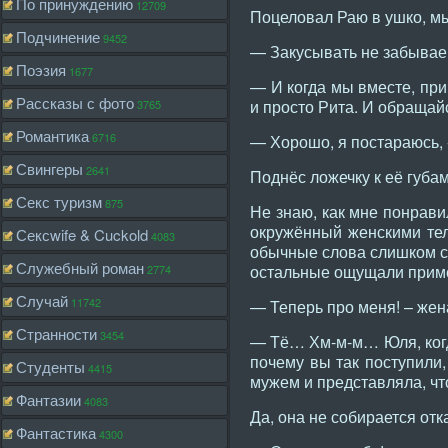
По принуждению
12709
Поцеловал Раю в ушко, м
Подчинение
9452
— Закусывать не забываем
Поэзия
1677
— И когда мы вместе, при
Рассказы с фото
и просто Рита. И обращай
3765
Романтика
6716
— Хорошо, я постараюсь, 
Свингеры
2641
Поднёс ложечку к её губа
Секс туризм
875
Не знаю, как мне понрави
окружённый женскими те
Сексwife & Cuckold
4083
обычные слова слишком сл
Служебный роман
остальные ощущали прим
2774
Случай
11742
— Теперь про меня! – жен
Странности
3454
— Тё… Хм-м-м… Юля, когд
почему вы так поступили,
Студенты
4415
мужем и представляла, ч
Фантазии
4083
Да, она не собирается отк
Фантастика
4300