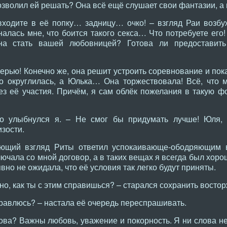
озволил ей решать? Она всё ещё слушает свои фантазии, а 
одите в её попку… задницу… очко! – взгляд Раи возбу
алась мне, что боится такого секса… Что потребуете его
она стать вашей любовницей? Готова ли предоставит
ерью! Конечно же, она решит устроить соревнование и пок
 округлилась, а Юлька… Она торжествовала! Всё, что ме
з её участия. Причём, я сам облёк пожелания в такую фо
о улыбнулся я. – Не смог бы придумать лучше! Юля,
изости.
ющий взгляд Риты ответил успокаивающе-ободряющим в
лючала со мной договор, а в таких вещах я всегда был хор
вно не ожидала, что её условия так легко будут приняты.
о, как ты с этим справишься? – старался сохранить восто
равлюсь? – настала её очередь переспрашивать.
ва? Важны любовь, уважение и покорность. Я ни слова не