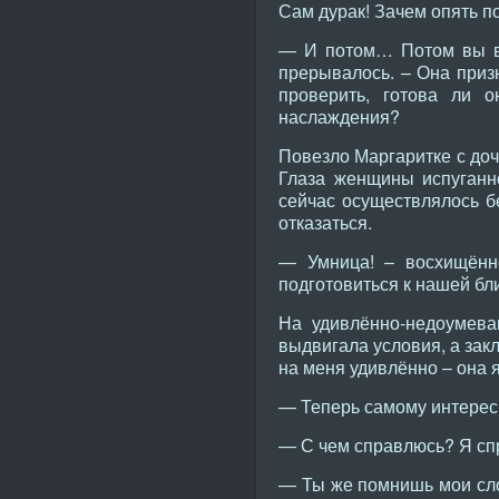
Сам дурак! Зачем опять п
— И потом… Потом вы вх
прерывалось. – Она призн
проверить, готова ли 
наслаждения?
Повезло Маргаритке с доч
Глаза женщины испуганно
сейчас осуществлялось бе
отказаться.
— Умница! – восхищённ
подготовиться к нашей бл
На удивлённо-недоумева
выдвигала условия, а зак
на меня удивлённо – она я
— Теперь самому интересн
— С чем справлюсь? Я сп
— Ты же помнишь мои сло