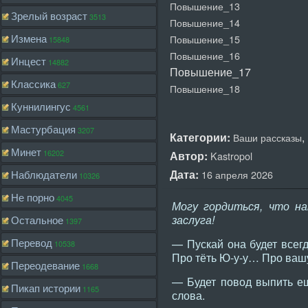
Повышение_13
Зрелый возраст
3513
Повышение_14
Измена
Повышение_15
15848
Повышение_16
Инцест
14882
Повышение_17
Классика
627
Повышение_18
Куннилингус
4561
Мастурбация
3207
Категории:
,
Ваши рассказы
Минет
16202
Автор:
Kastropol
Дата:
Наблюдатели
16 апреля 2026
10326
Не порно
4045
Могу гордиться, что на
заслуга!
Остальное
1397
Перевод
— Пускай она будет всегд
10538
Про тёть Ю-у-у… Про вашу
Переодевание
1668
— Будет повод выпить ещ
Пикап истории
1165
слова.