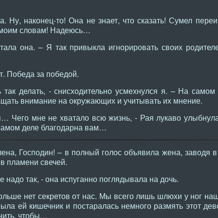
. Ну, наконец-то! Она не знает, что сказать! Сумел переи
 моим словам! Надеюсь…
ала она. – Я так привыкла игнорировать своих родителе
т. Победа за победой.
ак делать, - снисходительно усмехнулся я. – На самом 
ащать внимание на окружающих и учитывать их мнение.
… Чего мне не хватало всю жизнь, - Рая лукаво улыбнул
 самом деле благодарна вам…
на, Господин! – в полный голос объявила жена, заводя в
в пламени свечей.
 надо так, - она испуганно поглядывала на дочь.
ольше нет секретов от нас. Мы всего лишь шлюхи у ног на
ыла ей кишечник и постаралась немного размять этот дев
нить, чтобы…