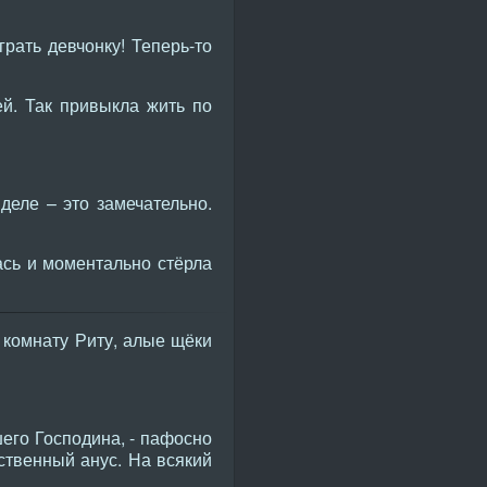
грать девчонку! Теперь-то
й. Так привыкла жить по
деле – это замечательно.
ась и моментально стёрла
 комнату Риту, алые щёки
шего Господина, - пафосно
ственный анус. На всякий