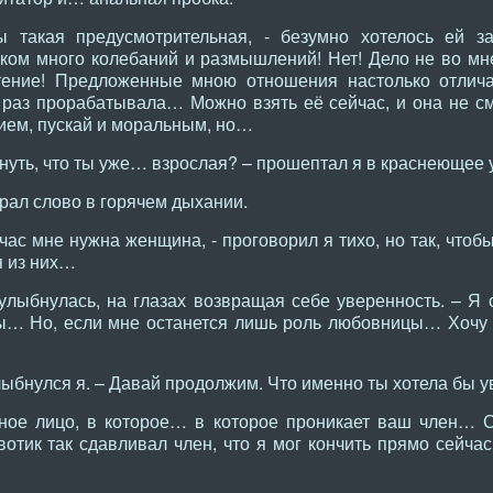
 такая предусмотрительная, - безумно хотелось ей з
м много колебаний и размышлений! Нет! Дело не во мне
ение! Предложенные мною отношения настолько отлича
 раз прорабатывала… Можно взять её сейчас, и она не с
ием, пускай и моральным, но…
уть, что ты уже… взрослая? – прошептал я в краснеющее 
рал слово в горячем дыхании.
ас мне нужна женщина, - проговорил я тихо, но так, чтоб
я из них…
улыбнулась, на глазах возвращая себе уверенность. – Я 
ы… Но, если мне останется лишь роль любовницы… Хочу у
ыбнулся я. – Давай продолжим. Что именно ты хотела бы у
ое лицо, в которое… в которое проникает ваш член… Си
отик так сдавливал член, что я мог кончить прямо сейчас