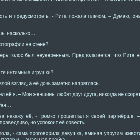
сть и предусмотреть, - Рита пожала плечом. – Думаю, о
шь, насколько…
отографии на стене?
рь голос был неуверенным. Предполагается, что Рита н
ате интимные игрушки?
лой взгляд, а её дочь заметно напряглась.
л её я. – Мои женщины любят друг друга, никогда не ссорят
 Рая…
ва накажу её, - громко прошептал я своей партнёрше.
праведливо, но успокоит её совесть.
ла, - сама проговорила девушка, вминая упругим живот
итатор и… анальная пробка.