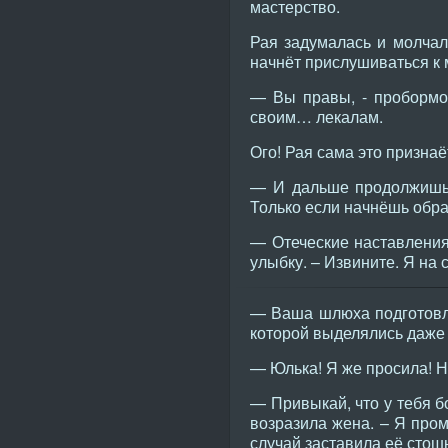
мастерство.
Рая задумалась и молчала
начнёт прислушиваться к
— Вы правы, - пробормот
своим… лекалам.
Ого! Рая сама это признаё
— И дальше продолжишь т
Только если начнёшь обр
— Отеческие наставления
улыбку. – Извините. Я на
— Ваша шлюха подготовле
которой выделялись даже 
— Юлька! Я же просила! Не
— Привыкай, что у тебя б
возразила жена. – Я пром
случай заставила её стош