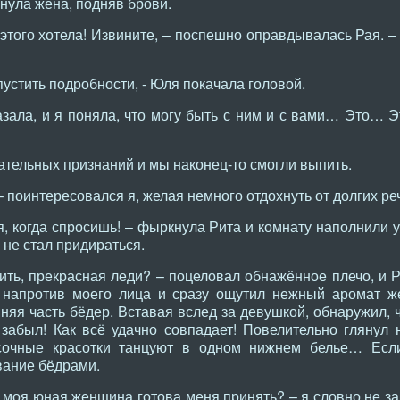
хнула жена, подняв брови.
 этого хотела! Извините, – поспешно оправдывалась Рая. –
стить подробности, - Юля покачала головой.
зала, и я поняла, что могу быть с ним и с вами… Это… 
ательных признаний и мы наконец-то смогли выпить.
– поинтересовался я, желая немного отдохнуть от долгих ре
, когда спросишь! – фыркнула Рита и комнату наполнили 
 не стал придираться.
ить, прекрасная леди? – поцеловал обнажённое плечо, и 
 напротив моего лица и сразу ощутил нежный аромат же
няя часть бёдер. Вставая вслед за девушкой, обнаружил, 
 забыл! Как всё удачно совпадает! Повелительно глянул 
 сочные красотки танцуют в одном нижнем белье… Есл
вание бёдрами.
– моя юная женщина готова меня принять? – я словно не 