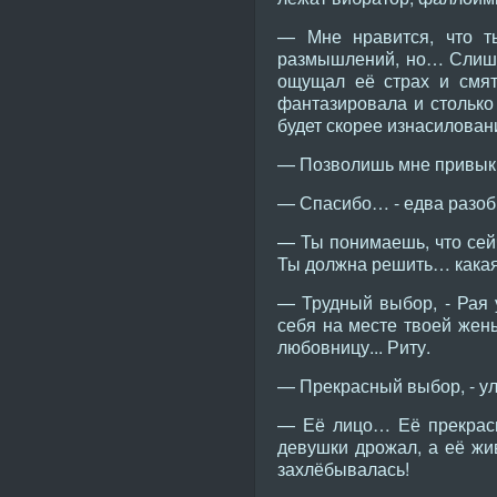
— Мне нравится, что ты
размышлений, но… Слишко
ощущал её страх и смят
фантазировала и столько
будет скорее изнасилован
— Позволишь мне привыкн
— Спасибо… - едва разоб
— Ты понимаешь, что сейч
Ты должна решить… кака
— Трудный выбор, - Рая 
себя на месте твоей жен
любовницу... Риту.
— Прекрасный выбор, - ул
— Её лицо… Её прекрасн
девушки дрожал, а её жив
захлёбывалась!