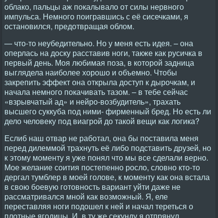
облако, пальцы аж покалывало от силы нервного
импульса. Немного поигравшись с её сисечками, я
остановился, предотвращая облом.
— что-то неубедительно. Но у меня есть идея. – она
оперлась на доску расставив ноги, также как русичка в
первый день. Моя любимая поза, в которой задница
выглядела наиболее хорошо и объемно. Чтобы
закрепить эффект она открыла доступ к дырочкам, и
начала немного покачивать тазом. – в тебе сейчас
«взрывчатый ад» и нейро-возбудитель», трахать
высшего суккуба под ними- фирменный бред. Но есть ли
дело человеку под виагрой до такой вещи как логика?
Еслиб наш отвар не работал, она бы поставила меня
перед дилеммой трахнуть её либо подставить друзей, но
к этому моменту я уже понял что мы все сделали верно.
Мое желание соития постепенно росло, словно кто-то
дергал тумблер в моей голове, к моменту как она встала
в свою боевую готовность вариант уйти даже не
рассматривался мной как возможный. Я, еле
переставляя ноги подошел к ней и начал тереться о
плотные ягодицы. И, в ту же секунду я отпрянул