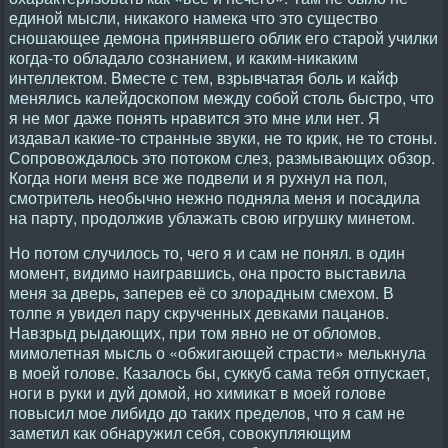
единой мысли, никакого намека что это существо
сношающее демона принявшего облик его старой училки
когда-то обладало сознанием, и каким-никаким
интеллектом. Вместе с тем, взрывчатая боль и кайф
менялись калейдоскопом между собой столь быстро, что
я не мог даже понять нравится это мне или нет. Я
издавал какие-то странные звуки, не то крик, не то стоны.
Сопровождалось это потоком слез, размывающих обзор.
Когда ноги меня все же подвели и я рухнул на пол,
смотритель необычно нежно подняла меня и посадила
на парту, продолжив ублажать свою игрушку минетом.
Но потом случилось то, чего я и сам не понял. в один
момент, видимо наигравшись, она просто выставила
меня за дверь, заперев её со злорадным смехом. В
толпе я увидел пару скрученных девками пацанов.
Навзрыд рыдающих, при том явно не от обломов.
мимолетная мысль о «обжигающей страсти» мелькнула
в моей голове. Казалось бы, суккуб сама тебя отпускает,
ноги в руки и дуй домой, но химикат в моей голове
повысил мое либидо до таких пределов, что я сам не
заметил как обнаружил себя, совокупляющим