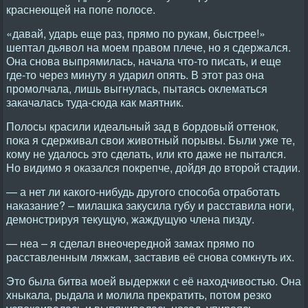
краснеющей на попе полосе.
«давай, ударь еще раз, прямо по рукам, быстрее!»
шептал дьявол на моем правом плече, но я сдержался.
Она снова выпрямилась, начала что-то писать, и еще
где-то через минуту я ударил опять. В этот раз она
промолчала, лишь выгнулась, пытаясь оклематься
закачалась туда-сюда как маятник.
Полосы красили идеальный зад в бордовый оттенок,
пока я сдерживал свои животный порывы. Были уже те,
кому не удалось это сделать, или кто даже не пытался.
Но видимо я оказался покрепче, дойдя до второй стадии.
— а нет ли какого-нибудь другого способа отработать
наказание? – милашка закусила губу и расставила ноги,
демонстрируя текущую, жаждущую члена пизду.
— неа – я сделал внеочередной замах прямо по
расставленным ляжкам, заставив её снова сомкнуть их.
Это была битва моей выдержки с её находчивостью. Она
хныкала, рыдала и молила прекратить, потом резко