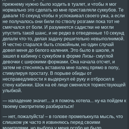
прежнему нужно было ходить в туалет, и чтобы я мог
нормально это сделать ко мне приставляли суккубов. Те
давали 10 секунд чтобы я успокаивал своего ужа, а если
не получалось они били по стволу розгами пока тот не
смягчался от боли. И разумеется садистки не могли
упустить такой шанс, и не редко в отведенные 10 секунд
делали что-то, делая задачу решительно невыполнимой.
Я честно старался быть спокойным, но один случай
довел меня до белого каления. Это было в школе, я
зашел в кабинку с суккубом в форме Лизы- смуглой
девочки с широкими формами. Она начала отсчет, и
затем не стесняясь вставила мне палец прямо в попу,
стимулируя простату. В порыве обиды от
несправедливости я выдернул её руку и отбросил в
стену кабинки. Шок на её лице сменился торжествующей
улыбкой.
— нападение значит... а я помочь хотела... ну-ка пойдем к
твоему смотрителю разбираться!
— нет, пожалуйста! – в голове промелькнула мысль, что
слишком уж часто я извиняюсь перед своими
мучителями, но выбора у меня особо не было.