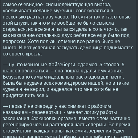
самое очевидное- сильнодействующая виагра,
увеличивает желание мужчины совокупляться в
несколько раз на пару часов. По сути я так и так отопью
этой штуки, так что мне вообще не было смысла
стараться, но все же я пытался делать хоть что-то, так
как наказание остальных двух ребят все еще было под
вопросом. Хотя пользы от меня все равно было не
много. И вот успевшая заскучать демоница поднимается
со своего кресла
— ну что мои юные Хайзеберги, сдаемся. 5 столов, 5
шансов облажаться. – она пошла к дальнему из них.
Безусловно самым идеальным раскладом для меня,
была бы неудача всех команд кроме нашей, но в такие
чудеса я не верил, и надеялся, что мне хотя бы не
придется пить все 5.
— первый на очереди у нас химикат с рабочим
названием «перевертыш»- меняет логику работы
заклинания блокировки оргазма, вместе с тем частично
регенерируя член и растворяя часть спермы. Во время
его действия каждая попытка семяизвержения будет
снимать с вашего счета 1 облом, а не прибавлять, таким