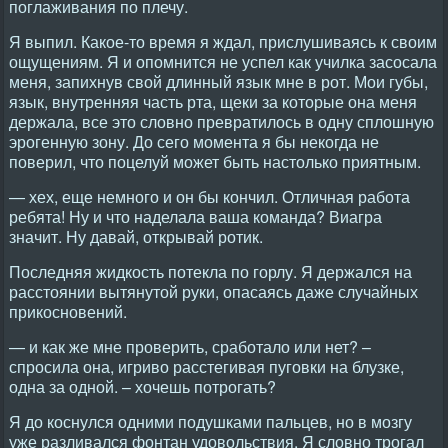
поглаживания по плечу.
Я выпил. Какое-то время я ждал, прислушиваясь к своим
ощущениям. Я и опомнится не успел как училка засосала
меня, запихнув свой длинный язык мне в рот. Мои губы,
язык, внутренняя часть рта, щеки за которые она меня
держала, все это словно превратилось в одну сплошную
эрогенную зону. До сего момента я бы некогда не
поверил, что поцелуй может быть настолько приятным.
— хех, еще немного и он бы кончил. Отличная работа
ребята! Ну и что наделала ваша команда? Виагра
значит. Ну давай, открывай ротик.
Последняя жидкость потекла по горлу. Я держался на
расстоянии вытянутой руки, опасаясь даже случайных
прикосновений.
— и как же мне проверить, сработало или нет? –
спросила она, игриво расстегивая пуговки на блузке,
одна за одной. – хочешь потрогать?
Я до коснулся одними подушками пальцев, но в мозгу
уже разливался фонтан удовольствия. Я словно трогал