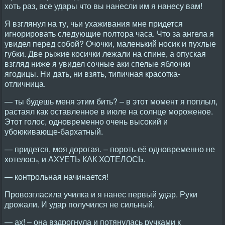
хоть раз, все удары что вы нанесли им я нанесу вам!
Я взглянул на ту, чьи ухаживания мне придется
игнорировать следующие полтора часа. Что за ангела я
увидел перед собой? Очочки, маленький носик и пухлые
губки. Две рыжие косички лежали на спине, а опуская
взгляд ниже я увидел сочные аки спелые яблочки
ягодицы. Ни дать, ни взять, типичная красотка-
отличница.
— ты будешь меня этим бить? – в этот момент я поплыл,
растаял как оставленное в июле на солнце мороженое.
Этот голос, одновременно очень высокий и
убоюкивающе-бархатный.
— придется, моя дорогая. – пороть её одновременно не
хотелось, и АХУЕТЬ КАК ХОТЕЛОСЬ.
— контрольная начинается!
Провозгласила училка и я нанес первый удар. Руки
дрожали. И удар получился не сильный.
— ах! – она вздрогнула и потянулась ручками к