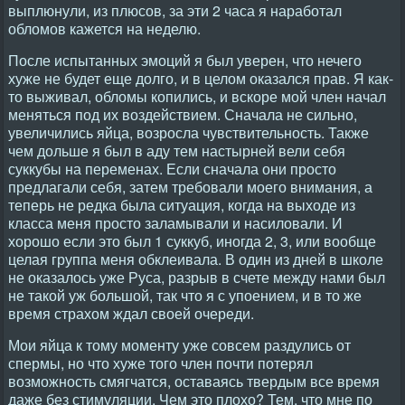
выплюнули, из плюсов, за эти 2 часа я наработал
обломов кажется на неделю.
После испытанных эмоций я был уверен, что нечего
хуже не будет еще долго, и в целом оказался прав. Я как-
то выживал, обломы копились, и вскоре мой член начал
меняться под их воздействием. Сначала не сильно,
увеличились яйца, возросла чувствительность. Также
чем дольше я был в аду тем настырней вели себя
суккубы на переменах. Если сначала они просто
предлагали себя, затем требовали моего внимания, а
теперь не редка была ситуация, когда на выходе из
класса меня просто заламывали и насиловали. И
хорошо если это был 1 суккуб, иногда 2, 3, или вообще
целая группа меня обклеивала. В один из дней в школе
не оказалось уже Руса, разрыв в счете между нами был
не такой уж большой, так что я с упоением, и в то же
время страхом ждал своей очереди.
Мои яйца к тому моменту уже совсем раздулись от
спермы, но что хуже того член почти потерял
возможность смягчатся, оставаясь твердым все время
даже без стимуляции. Чем это плохо? Тем, что мне по