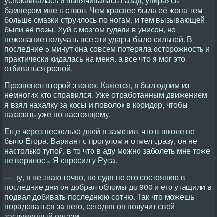
успокаивалась и выпячивалась назад, упираясь
бампером мне в ствол. Чем краснее была её жопа тем
больше смазки струилось по ногам, и тем вызывающей
были её позы. Хуй с мозгом гудели в унисон, но
нежелание получать все эти удары было сильней. В
последние 5 минут она совсем потеряла осторожность и
практически кидалась на меня, а все что я мог это
отбиваться розгой.
Прозвенел второй звонок. Кажется, я был одним из
немногих кто справился. Уже отработанным движением
я взял нахалку за косы и поволок в коридор, чтобы
наказать уже по-настоящему.
Еще через несколько дней я заметил, что в школе не
было Егора. Вариант с прогулом я отмел сразу, он не
настолько тупой, в то что в аду можно заболеть мне тоже
не верилось. Я спросил у Руса.
— ну, я не знаю точно, но судя по его состоянию в
последние дни он добрал обломы до 900 и его утащили в
подвал добивать последнюю сотню. Так что можешь
порадоваться за него, сегодня он получит свой
заслуженный оргазм.