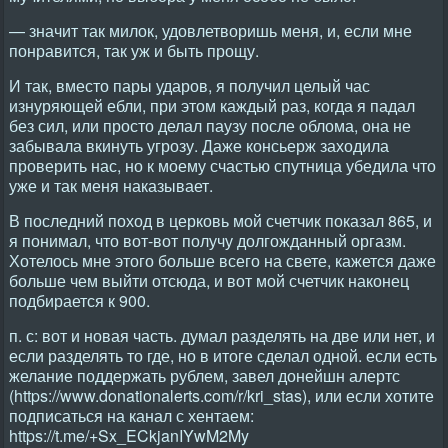
— значит так милок, удовлетворишь меня, и, если мне
понравится, так уж и быть прощу.
И так, вместо пары ударов, я получил целый час
изнуряющей ебли, при этом каждый раз, когда я падал
без сил, или просто делал паузу после облома, она не
забывала вкинуть угрозу. Даже консьерж заходила
проверить нас, но к моему счастью спутница убедила что
уже и так меня наказывает.
В последний поход в церковь мой счетчик показал 865, и
я понимал, что вот-вот получу долгожданный оргазм.
Хотелось мне этого больше всего на свете, кажется даже
больше чем выйти отсюда, и вот мой счетчик наконец
подбирается к 900.
п. с: вот и новая часть. думал разделять на две или нет, и
если разделять то где, но в итоге сделал одной. если есть
желание поддержать рублем, завел донейшн алертс
(https://www.donationalerts.com/r/kri_stas), или если хотите
подписаться на канал с хентаем:
https://t.me/+Sx_ECkjanIYwM2My