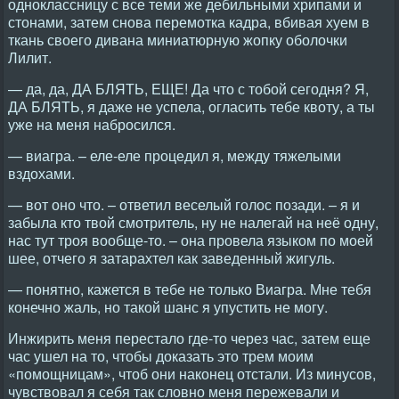
одноклассницу с все теми же дебильными хрипами и
стонами, затем снова перемотка кадра, вбивая хуем в
ткань своего дивана миниатюрную жопку оболочки
Лилит.
— да, да, ДА БЛЯТЬ, ЕЩЕ! Да что с тобой сегодня? Я,
ДА БЛЯТЬ, я даже не успела, огласить тебе квоту, а ты
уже на меня набросился.
— виагра. – еле-еле процедил я, между тяжелыми
вздохами.
— вот оно что. – ответил веселый голос позади. – я и
забыла кто твой смотритель, ну не налегай на неё одну,
нас тут троя вообще-то. – она провела языком по моей
шее, отчего я затарахтел как заведенный жигуль.
— понятно, кажется в тебе не только Виагра. Мне тебя
конечно жаль, но такой шанс я упустить не могу.
Инжирить меня перестало где-то через час, затем еще
час ушел на то, чтобы доказать это трем моим
«помощницам», чтоб они наконец отстали. Из минусов,
чувствовал я себя так словно меня пережевали и