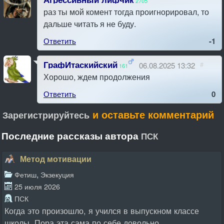
2705
раз ты мой комент тогда проигнорировал, то
06.08.2025 02:30
#
дальше читать я не буду.
Ответить
-1
ГрафИтаскийский
06.08.2025 13:32
#
161
Хорошо, ждем продолжения
Ответить
0
и оставьте комментарий
Зарегистрируйтесь
Последние рассказы автора
ПСК
Метод мотивации
,
Фетиш
Экзекуция
25 июля 2026
ПСК
Когда это произошло, я учился в выпускном классе
школы. Пора эта сама по себе довольно