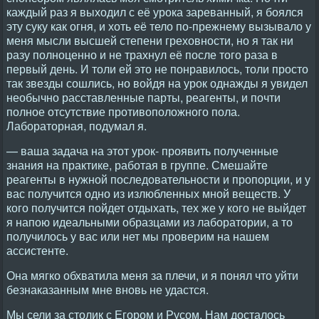
каждый раз я выходил с её урока зареванный, я боялся
эту суку как огня, и хоть её тело по-прежнему вызывало у
меня мысли высшей степени греховности, но я так ни
разу полноценно и не трахнул её после того раза в
первый день. И толи ей это не понравилось, толи просто
так звезды сошлись, но войдя на урок однажды я увидел
необычно расставленные парты, реагенты, и почти
полное отсутствие противоположного пола.
Лабораторная, подумал я.
— ваша задача на этот урок- проявить полученные
знания на практике, работая в группе. Смешайте
реагенты в нужной последовательности и пропорции, и у
вас получится одно из излюбленных мной веществ. У
кого получится пойдет отдыхать, тех же у кого не выйдет
я напою идеальными образцами из лаборатории, а то
получилось у вас или нет мы проверим на нашем
ассистенте.
Она мягко обхватила меня за плечи, и я понял что уйти
безнаказанным мне вновь не удастся.
Мы сели за столик с Егором и Русом. Нам досталось