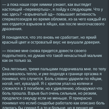
— а пока наши горе химики узнают, как выглядит
настоящий «перевертыш», я пойду к следующим. Что у
нас здесь? «взрывчатый ад»- повышает активность
сперматозоидов во время обломов, из-за чего каждый из
них отдается взрывом в яйцах, как после многочасового
дразнения.
Я понадеялся, что это вновь не сработает, но яркий
красный цвет и островатый вкус не внушали доверия.
— похоже мне снова придется довести своего
подопытного, но думаю что такой ненасытный мальчик
как он только за.
Она легонько, тремя пальцами подрачивала мне. по телу
разливалось тепло, и уже подходя к границе оргазма я
понимал, что случится. Боль словно ударили по яйцам,
ногой, нет, кувалдой. Я с хрипом упал на колени и
сложился в 3 погибели, но к удивлению, обнаружил что
боль прошла. Взрыв был очень сильным, но резким,
продлился секунду если не меньше. Я прекрасно
понимал что еслиб снадобье работало как описано боль
длилась бы секунд 5 а то и больше, но я решил не