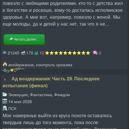
повезло с любящими родителями, кто-то с детства жил
в богатстве и роскоши, кому-то досталась исполинское
здоровье. А мне вот, например, повезло с женой. Мы
еще молоды, да и детей у нас нет, так что я не...
Читать далее...
21245
170
10
2
,
воздержание
контроль оргазма
Ад воздержания: Часть 29. Последнее
испытание (финал)
,
,
Экзекуция
Фантастика
Фемдом
14 мая 2026
ПСК
Мое намеренье выйти из круга похоти оставалось
твердым лишь до того момента, пока после
возвращения твердым не стал мой член. Домашние