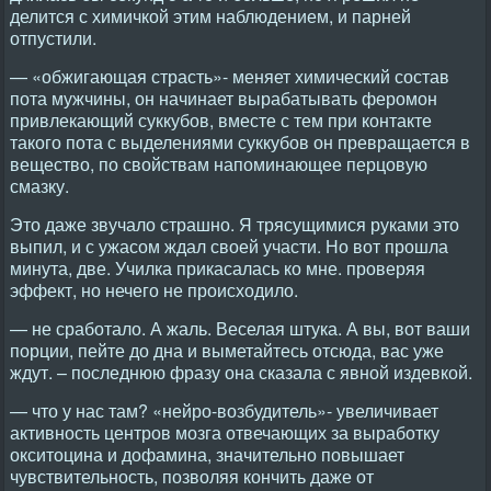
делится с химичкой этим наблюдением, и парней
отпустили.
— «обжигающая страсть»- меняет химический состав
пота мужчины, он начинает вырабатывать феромон
привлекающий суккубов, вместе с тем при контакте
такого пота с выделениями суккубов он превращается в
вещество, по свойствам напоминающее перцовую
смазку.
Это даже звучало страшно. Я трясущимися руками это
выпил, и с ужасом ждал своей участи. Но вот прошла
минута, две. Училка прикасалась ко мне. проверяя
эффект, но нечего не происходило.
— не сработало. А жаль. Веселая штука. А вы, вот ваши
порции, пейте до дна и выметайтесь отсюда, вас уже
ждут. – последнюю фразу она сказала с явной издевкой.
— что у нас там? «нейро-возбудитель»- увеличивает
активность центров мозга отвечающих за выработку
окситоцина и дофамина, значительно повышает
чувствительность, позволяя кончить даже от