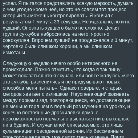
успел. Я пытался представлять всякую мерзость, думать
о чем угодно кроме неё, но это не совсем тот процесс
который ты можешь контролировать. Я кончил с
результатом 1 минута 33 секунды. Не идеально, но и не
худший. Опознать худшего было не сложно. Целая
группа суккубов набросилась на него, яростно
совокупляя. Впрочем лучший не продержался и 3 минут,
чертовки были слишком хороши, а мы слишком
измотаны.
Следующую неделю нечего особо интересного не
происходило. Важно отметить, что когда я так пишу
может показаться что я скучаю, или вовсе жалуюсь «чего
это суккубы разленились и не придумывают новых
способов меня пытать». Однако поверьте, и старых
методов хватает с излишком. Неуспевающий заживать
между порками зад, повторяющиеся, но доставляющие
не меньше горя чем в первый раз мучения на уроках, и
конечно постоянные дразниловки дома, с
невозможностью нормально выспаться ни в выходные
ни в будние. И случаи мной описываемые, это лишь
кульминации повседневной агонии. Их бессменным
спонсором являлась моя смотритель химичка. Почти