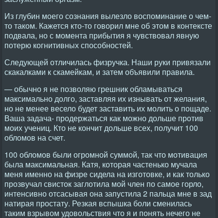
Из глубин моего сознания вылезло воспоминание о чем-
то таком. Кажется кто-то говорил мне об этом в контексте
подвала, но с момента прибытия я чувствовал явную
потерю когнитивных способностей.
Следующей отличилась физручка. Наши руки привязали
скакалками к скамейкам, и затем объявили правила.
— обычно я не позволяю грешник обламываться
максимально долго, заставляя их изнывать от желания,
но не менее весело будет заставить их молить о пощаде.
Ваша задача- продержаться как можно дольше против
моих учениц. Кто не кончит дольше всех, получит 100
обломов на счет.
100 обломов были огромной суммой, так что мотивация
была максимальная. Катя, которая частенько мучала
меня именно на физре сидела на изготовке, и как только
прозвучал свисток заглотила мой член по самое горло,
интенсивно отсасывая она запустила 2 пальца мне в зад
натирая простату. Резкая вспышка боли сменилась
таким взрывом удовольствия что я и понять нечего не