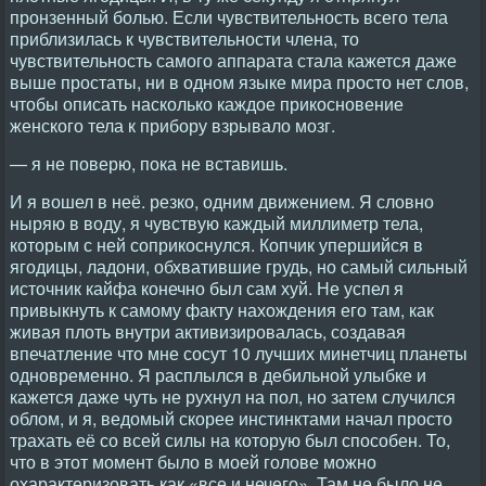
пронзенный болью. Если чувствительность всего тела
приблизилась к чувствительности члена, то
чувствительность самого аппарата стала кажется даже
выше простаты, ни в одном языке мира просто нет слов,
чтобы описать насколько каждое прикосновение
женского тела к прибору взрывало мозг.
— я не поверю, пока не вставишь.
И я вошел в неё. резко, одним движением. Я словно
ныряю в воду, я чувствую каждый миллиметр тела,
которым с ней соприкоснулся. Копчик упершийся в
ягодицы, ладони, обхватившие грудь, но самый сильный
источник кайфа конечно был сам хуй. Не успел я
привыкнуть к самому факту нахождения его там, как
живая плоть внутри активизировалась, создавая
впечатление что мне сосут 10 лучших минетчиц планеты
одновременно. Я расплылся в дебильной улыбке и
кажется даже чуть не рухнул на пол, но затем случился
облом, и я, ведомый скорее инстинктами начал просто
трахать её со всей силы на которую был способен. То,
что в этот момент было в моей голове можно
охарактеризовать как «все и нечего». Там не было не