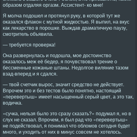
образом отдаляя оргазм. Ассистент- ко мне!
Я молча подошел и протянул руку, в которой тут же
оказался флакон с мутной жидкостью. Я выпил, на вкус
как лекарство в порошке. Выждав драматичную паузу,
смотритель объявила.
— требуется проверка!
Она развернулась и подошла, мое достоинство
оказалось меж её бедер, я почувствовал трение о
бессменные кожаные штаны. Недолгое виляние тазом
взад-вперед и я сдался.
— твой счетчик вырос, значит средство не действует.
Впрочем это и без тестов было понятно, настоящий
«перевертыш» имеет насыщенный серый цвет, а это так,
водичка.
«сучка, нельзя было это сразу сказать?» подумал я, но в
слух не сказал. Впрочем, я был рад что «перевертыш»
не подействовал, я понимал что обломов сегодня будет
много, и уходить от них в минус совсем не хотелось.