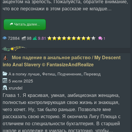
акцентом на зрелость. Пожалуйста, обратите внимание,
что все персонажи в этом рассказе не младше...
Читать далее...
72884
98
9.81
1
Мое падение в анальное рабство / My Descent
into Anal Slavery © FantasizeAndRealize
,
,
,
А в попку лучше
Фетиш
Подчинение
Перевод
5 июля 2025
xrundel
Глава 1. Я красивая, умная, амбициозная женщина,
полностью контролирующая свою жизнь и знающая,
чего хочет. Ну, так было раньше. Позвольте мне
рассказать свою историю. Я окончила Лигу Плюща с
отличием по специальности бухгалтерия. В старшей
школе и колледже я училась достаточно, чтобы...