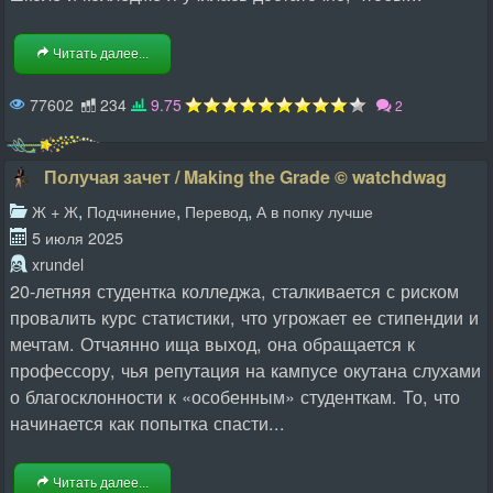
Читать далее...
77602
234
9.75
2
Получая зачет / Making the Grade © watchdwag
,
,
,
Ж + Ж
Подчинение
Перевод
А в попку лучше
5 июля 2025
xrundel
20-летняя студентка колледжа, сталкивается с риском
провалить курс статистики, что угрожает ее стипендии и
мечтам. Отчаянно ища выход, она обращается к
профессору, чья репутация на кампусе окутана слухами
о благосклонности к «особенным» студенткам. То, что
начинается как попытка спасти...
Читать далее...