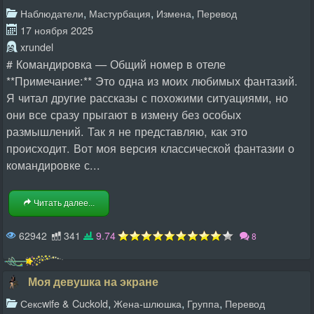
,
,
,
Наблюдатели
Мастурбация
Измена
Перевод
17 ноября 2025
xrundel
# Командировка — Общий номер в отеле
**Примечание:** Это одна из моих любимых фантазий.
Я читал другие рассказы с похожими ситуациями, но
они все сразу прыгают в измену без особых
размышлений. Так я не представляю, как это
происходит. Вот моя версия классической фантазии о
командировке с...
Читать далее...
62942
341
9.74
8
Моя девушка на экране
,
,
,
Сексwife & Cuckold
Жена-шлюшка
Группа
Перевод