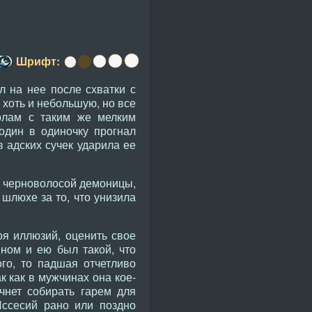
Шрифт:
л на нее после схватки с
 хоть и небольшую, но все
полам с таким же мелким
один в одиночку прогнал
 адских сучек ударила ее
 черноволосой демоницы,
шлюхе за то, что унизила
оя иллюзий, оценить свое
ном и ею был такой, что
ого, то падшая отчетливо
к как в мужчинах она кое-
чнет собирать гарем для
Иссесий рано или поздно