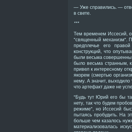
— Уже справились. — отве
в свете.
***
Тем временем Иссесий, от
"священный механизм". П
предплечье его право
конструкций, что опутыва
были весьма совершенны и
было весьма странным, к
привел к интересному отк
якорем (смертью организм
нему. А значит, выходило 
что артефакт даже не усп
"Будь тут Юрий его бы та
нету, так что будем пробо
режиме", но Иссесий быс
пытаясь пробудить. На э
больше чем казалось нужн
материализовалась иску