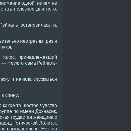
 внимание одной, ничем не
тать полезнее для него.
Рейналь остановилась и,
вительно неотразим, раз я
нутрь.
й голос, принадлежавший
. — Неужто сама Рейналь-
люку и начала спускаться
 в спину.
 какое-то шестое чувство
руппе по имени Дохнасик,
сокая грудастая женщина с
наряд Готической Лолиты.
но самодовольно. Нет, на