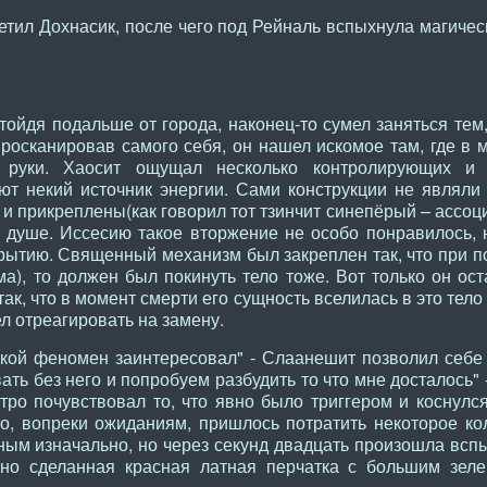
тил Дохнасик, после чего под Рейналь вспыхнула магическ
ойдя подальше от города, наконец-то сумел заняться тем
росканировав самого себя, он нашел искомое там, где в
й руки. Хаосит ощущал несколько контролирующих и
ют некий источник энергии. Сами конструкции не являли 
 прикреплены(как говорил тот тзинчит синепёрый – ассоции
 душе. Иссесию такое вторжение не особо понравилось, 
рытию. Священный механизм был закреплен так, что при по
а), то должен был покинуть тело тоже. Вот только он ост
так, что в момент смерти его сущность вселилась в это тело
ел отреагировать на замену.
кой феномен заинтересовал" - Слаанешит позволил себе у
вать без него и попробуем разбудить то что мне досталось"
тро почувствовал то, что явно было триггером и коснулс
то, вопреки ожиданиям, пришлось потратить некоторое ко
ым изначально, но через секунд двадцать произошла вспы
сно сделанная красная латная перчатка с большим зе