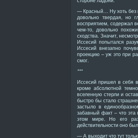
стороне ладони.
— Красный… Ну хоть без 
довольно твердая, но г
восприятием, содержал в
чем-то, довольно похож
сходства. Значит, несмот
Иссесий попытался разу
Иссесий внезапно почувс
проекцию – уж это при р
смог.
***
Иссесий пришел в себя в
кроме абсолютной темнот
вселенную стерли и остав
быстро бы стало страшней
застыло в единообразно
забавный факт – что эта 
этом мире. Но его раз
действительности оно был
— А выходит что тут толь