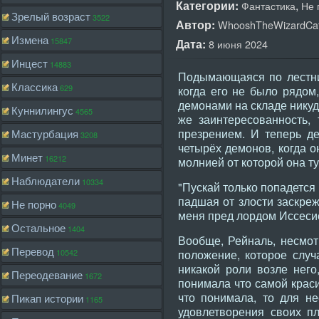
Категории:
,
Фантастика
Не 
Зрелый возраст
3522
Автор:
WhooshTheWizardCa
Измена
15847
Дата:
8 июня 2024
Инцест
14883
Подымающаяся по лестни
Классика
629
когда его не было рядом,
демонами на складе никуд
Куннилингус
4565
же заинтересованность,
презрением. И теперь де
Мастурбация
3208
четырёх демонов, когда о
Минет
16212
молнией от которой она ту
Наблюдатели
10334
"Пускай только попадетс
падшая от злости заскреж
Не порно
4049
меня пред лордом Иссеси
Остальное
1404
Вообще, Рейналь, несмот
Перевод
10542
положение, которое случ
никакой роли возле него,
Переодевание
1672
понимала что самой краси
что понимала, то для не
Пикап истории
1165
удовлетворения своих пл