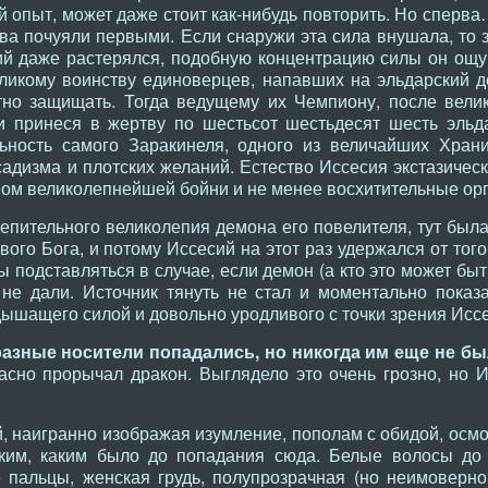
опыт, может даже стоит как-нибудь повторить. Но сперва
тва почуяли первыми. Если снаружи эта сила внушала, то 
й даже растерялся, подобную концентрацию силы он ощущ
еликому воинству единоверцев, напавших на эльдарский 
тно защищать. Тогда ведущему их Чемпиону, после велик
и принеся в жертву по шестьсот шестьдесят шесть эльд
ьность самого Заракинеля, одного из величайших Храни
адизма и плотских желаний. Естество Иссесия экстазическ
ом великолепнейшей бойни и не менее восхитительные орги
епительного великолепия демона его повелителя, тут была
ого Бога, и потому Иссесий на этот раз удержался от того
ы подставляться в случае, если демон (а кто это может быт
не дали. Источник тянуть не стал и моментально показа
дышащего силой и довольно уродливого с точки зрения Иссе
разные носители попадались, но никогда им еще не б
асно прорычал дракон. Выглядело это очень грозно, но 
наигранно изображая изумление, пополам с обидой, осмот
ким, каким было до попадания сюда. Белые волосы до
 пальцы, женская грудь, полупрозрачная (но неимоверно