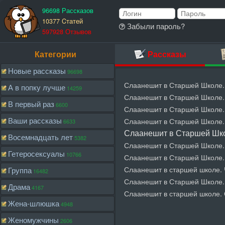
96698 Рассказов
10377 Cтатей
Забыли пароль?
597928 Отзывов
Категории
Рассказы
Новые рассказы
96698
Слаанешит в Старшей Школе.
А в попку лучше
14259
Слаанешит в Старшей Школе. 
В первый раз
6600
Слаанешит в Старшей Школе. 
Ваши рассказы
Слаанешит в Старшей Школе. 
6633
Слаанешит в Старшей Шко
Восемнадцать лет
5382
Слаанешит в Старшей Школе.
Гетеросексуалы
10766
Слаанешит в Старшей Школе.
Слаанешит в старшей школе. 
Группа
16482
Слаанешит в Старшей Школе.
Драма
4167
Слаанешит в старшей школе. 
Жена-шлюшка
4948
Женомужчины
2606