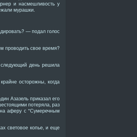
арнер и насмешливость у
бежали мурашки.
идировать? — подал голос
том проводить свое время?
а следующий день решила
крайне осторожны, когда
дин Азазель приказал его
вышестоящими потеряла, раз
а на аферу с "Сумеречным
ах световое копье, и еще