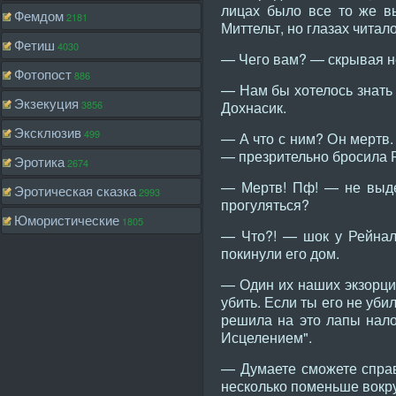
лицах было все то же в
Фемдом
2181
Миттельт, но глазах читал
Фетиш
4030
— Чего вам? — скрывая не
Фотопост
886
— Нам бы хотелось знать 
Экзекуция
3856
Дохнасик.
Эксклюзив
499
— А что с ним? Он мертв.
— презрительно бросила Р
Эротика
2674
— Мертв! Пф! — не выде
Эротическая сказка
2993
прогуляться?
Юмористические
1805
— Что?! — шок у Рейналь
покинули его дом.
— Один их наших экзорцис
убить. Если ты его не уби
решила на это лапы нало
Исцелением".
— Думаете сможете справ
несколько поменьше вокру