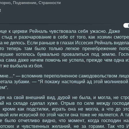
,
,
порно
Подчинение
Странности
t
це к церкви Рейналь чувствовала себя ужасно. Даже
 стыд и разочарование в себе от того, как хозяин смотре
а не делось. Если раньше в глазах Иссесия Рейналь видела
 то теперь там было только легкое пренебрежение по
вушке хотелось буквально провалиться под землю. Госп
на сама даже ничем помочь не успела, прежде чем одна из
т же выбыла из боя.
я мне…" — вспомнив переполненное самодовольством лицо
етала зубами. — "Я покажу настоящий ад этой молниевой 
ем".
ря на свой внешний вид, дурой не была, и могла, не стр
ай на складе сделал хуже. Отрыв по силе между господи
 кроме как подстилки, играть она не могла, а что до эт
вой или искусной по этой части она тоже не является. А та
е было отчетливо видно, что момент, когда господин на
отских и чувственных желаний, не за горами. Так что 