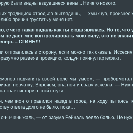
торую были видны вздувшиеся вены... Ничего нового.
их традициях отродьев выглядишь, — хмыкнув, произнёс х
-либо причин грустить у меня нет.
о, с чего такая падаль как ты сюда явилась. Но то, что у
 не дает мне контролировать мою силу, это не значит 
еперь – СГИНЬ!!!
 отправилась в сторону, если можно так сказать, Иссесия
оразумно развеяв проекцию, колдун покинул артефакт.
емонов подчинять своей воле мы умеем, — пробормотал
ивая перчатку. Впрочем, она почти сразу исчезла. — Нужн
на знает историю этой штуки.
и, чемпион отправился назад в город, на ходу пытаясь т
ству ответа долго не было, пока…
оч-ч-чень жаль, — от разума Рейналь веяло болью. Не нуж