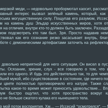
мерзкой меди, — недовольно пробормотал хаосит, рассмат
лавный интерес вызвал зелёный камень, который, как
есьма могущественную силу. Пощупав его разумом, Иссес
им на камень душ Эльдар искусственных миров, хотя 
ря на отличия, внутри кто-то должен быть заключен. Разза
мом подсмотреть кто там был. Зря. Просто надавив нем
твовал как его сознание резко засасывает внутрь, бла
аботе с демоническими артефактами заточить на рефлект
 довольно неприятной для него ситуации. Он висел в пус
ы. Осязание, зрение, слух - все говорило о том, что 
или его одного. И будь это действительно так, то для че
шей мукой, ибо существование в состоянии, где ничего по
м цвете полностью противоречило его натуре. Также с
пытка какое-то время может приносить удовольствие… Впр
ум быстро ощутил, что хотя пространство вокруг к
о не больше сжатого кулака его нынешнего тела.
ко мой поток восприятия. Хм… — Иссесий "осмотрелся", — 