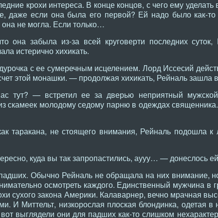
ледние крохи интереса. В конце концов, с чего ему уделать
 даже если она была его первой? Ей надо было как-то с
у она не могла. Если только…
то она забыла из-за всей круговерти последних суток, 
чала истерично хихикать.
 дурочка с ее сумеречным исцелением. Лорд Иссесий дейст
чет этой монашки. — продолжая хихикать, Рейналь зашла в
 нас тут? — встретил ее за дверью неприятный мужско
из скамеек молодому седому парню в одеждах священника
как таракана, не стоящего внимания, Рейналь подошла к 
ересно, куда вы так запропастились, аууу… — донеслось ей
падших. Обычно Рейналь не обращала на них внимание, но
внимательно осмотреть каждого. Единственный мужчина в г
похи сухого закона Америки. Калаварнер, вечно мрачная вы
. И Миттельт, низкорослая плоская блондинка, одетая в 
 вот выглядели они для падших как-то слишком нехарактер