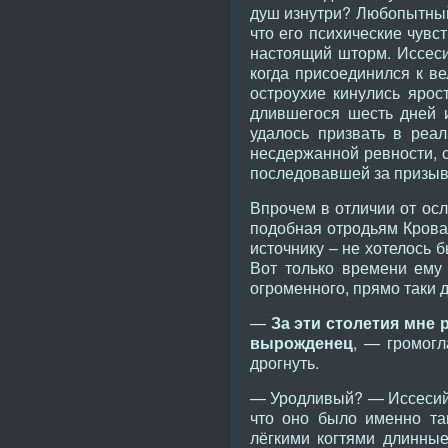
душ изнутри? Любопытный 
что его психические чувс
настоящий шторм. Иссеси
когда присоединился к в
остроухие кинулись ярос
длившегося шесть дней 
удалось призвать в реал
несдержанной ревности, с
последовавшей за призыв
Впрочем в отличии от осл
подобная отродьям Кровав
источнику – не хотелось б
Вот только времени ему 
огроменного, прямо таки 
—
За эти столетия мне 
вырожденец
, — громогл
дрогнуть.
— Уродливый? — Иссесий, 
что оно было именно та
лёгкими когтями длинные