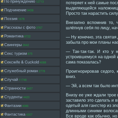
По принуждению
12713
потеряет к ней самые пос
выделяющейся наложнице,
Подчинение
9458
Просто так нарастить сил
Поэзия
1678
Внезапно вспомнив то, ч
Рассказы с фото
шлёпнув себя по лицу, на
3767
Романтика
— Ну конечно, эта святая
6722
забыла про мои планы нас
Свингеры
2642
— Так-так-так. И кто у
Секс туризм
875
устроившемуся на одной 
сама показалась?
Сексwife & Cuckold
4088
Служебный роман
Проигнорировав седого, 
2778
вниз.
Случай
11748
— Эй, а всем так было инт
Странности
3457
Внизу ее уже ждали трое 
Студенты
4420
заставило это сделать и 
одетый аля гангстер из э
Фантазии
4086
длинными синими волосами
Фантастика
4307
Все вроде как обычно, но