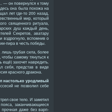
… — он повернулся к тому
здесь она была похожа на
ал лет где-то 200 назад,
девственный мир, который
ого священного ритуала,
арских душ каждый день,
телей Секретов, аватару
и вздрогнуло, вспомнив о
и-пира в честь победы.
 лишь грубая сила, более
, чтобы самому тянуться к
ь ещё) захочет навредить.
л себя, представ в виде
сия красного дракона.
ыл настолько уродливый
Иссесий не позволил себе
рел свое тело. И заметил
 пояса, заканчивающиеся
 прочная даже без варп-