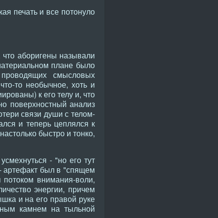
ая печать и все потонуло
, что аборигены называли
 материальном плане было
 проводящих смысловых
что-то необычное, хоть и
рованы) к его телу и, что
но поверхностный анализ
тери связи души с телом-
ался и теперь цеплялся к
 настолько быстро и тонко,
смехнуться - "но его тут
 - артефакт был в "спящем
я потоком внимания-воли,
личество энергии, причем
шка и на его правой руке
леным камнем на тыльной