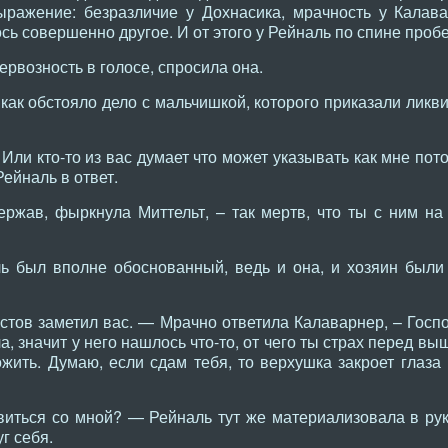
ыражение: безразличие у Дохнасика, мрачность у Калав
ось совершенно другое. И от этого у Рейналь по спине про
рвозность в голосе, спросила она.
как обстояло дело с мальчишкой, которого приказали ликв
 Или кто-то из вас думает что может указывать как мне по
ейналь в ответ.
ржав, фыркнула Миттельт, – так мертв, что ты с ним н
 был вполне обоснованный, ведь и она, и хозяин были 
тов заметил вас. — Мрачно ответила Калаварнер, – Госпо
ла, значит у него нашлось что-то, от чего ты страх перед 
жить. Думаю, если сдам тебя, то верхушка закроет глаз
иться со мной? — Рейналь тут же материализовала в рук
г себя.