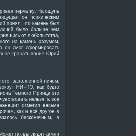
ривая перчатку. На ощупь
 ощущал он психическим
ий понял, что камень был
отличий было больше чем
дорившись от любопытства,
ного на камень разумом,
го он смог сформировать
орное срабатывание Юрий
тоте, заполненной ничем,
вокруг НИЧТО, как будто
мпиона Темного Принца это
чувствовать нельзя, а все
лаанешит отметил весьма
очем, как и всё другое в
азалось бесконечным, в
Может так выглядят камни