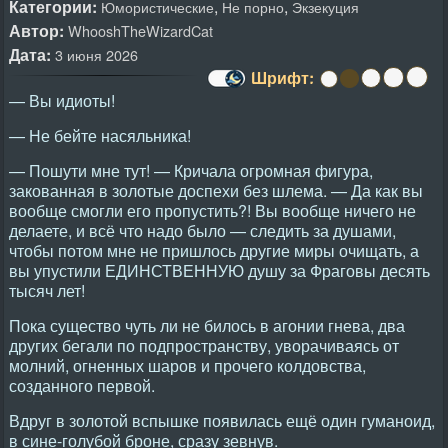
Категории:
,
,
Юмористические
Не порно
Экзекуция
Автор:
WhooshTheWizardCat
Дата:
3 июня 2026
Шрифт:
— Вы идиоты!
— Не бейте насяльника!
— Пошути мне тут! — Кричала огромная фигура,
закованная в золотые доспехи без шлема. — Да как вы
вообще смогли его пропустить?! Вы вообще ничего не
делаете, и всё что надо было — следить за душами,
чтобы потом мне не пришлось другие миры очищать, а
вы упустили ЕДИНСТВЕННУЮ душу за Фраговы десять
тысяч лет!
Пока существо чуть ли не билось в агонии гнева, два
других бегали по подпространству, уворачиваясь от
молний, огненных шаров и прочего колдовства,
созданного первой.
Вдруг в золотой вспышке появилась ещё один гуманоид,
в сине-голубой броне, сразу зевнув.