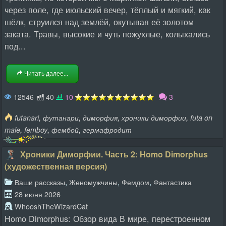
через поле, где июльский вечер, тёплый и мягкий, как
шёлк, струился над землёй, окутывая её золотом
заката. Травы, высокие и чуть пожухлые, колыхались
под...
Читать далее...
12546
40
10
3
,
,
,
,
futanari
футанари
диморфия
хроники диморфии
futa on
,
,
,
male
femboy
фембой
гермафродит
Хроники Диморфии. Часть 2: Homo Dimorphus
(художественная версия)
,
,
,
Ваши рассказы
Женомужчины
Фемдом
Фантастика
28 июня 2026
WhooshTheWizardCat
Homo Dimorphus: Обзор вида В мире, перестроенном