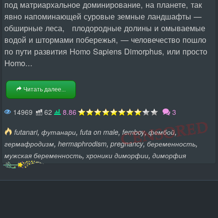
под матриархальное доминирование, на планете, так
явно напоминающей суровые земные ландшафты —
обширные леса, плодородные долины и омываемые
водой и штормами побережья, — человечество пошло
по пути развития Homo Sapiens Dimorphus, или просто
Homo...
Читать далее...
14969
62
8.86
3
,
,
,
,
,
futanari
футанари
futa on male
femboy
фембой
,
,
,
,
гермафродизм
hermaphrodism
pregnancy
беременность
,
,
мужская беременность
хроники диморфии
диморфия