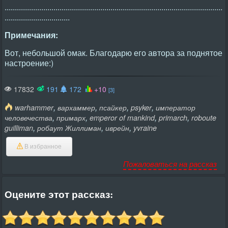
...........................................................................................................
................................
Примечания:
Вот, небольшой омак. Благодарю его автора за поднятое
настроение:)
17832
191
172
+10
[3]
,
,
,
,
warhammer
вархаммер
псайкер
psyker
император
,
,
,
,
человечества
примарх
emperor of mankind
primarch
roboute
,
,
,
guilliman
робаут Жиллиман
иврейн
yvraine
В избранное
Пожаловаться на рассказ
Оцените этот рассказ: