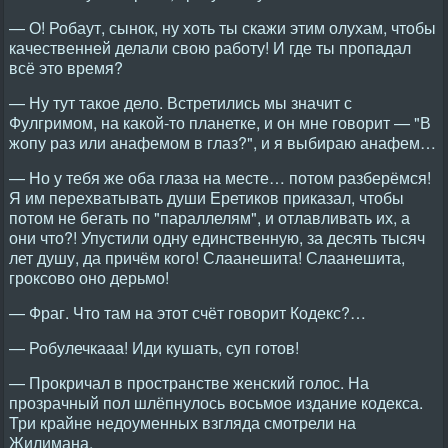
— О! Робаут, сынок, ну хоть ты скажи этим олухам, чтобы
качественней делали свою работу! И где ты пропадал
всё это время?
— Ну тут такое дело. Встретились мы значит с
Фулгримом, на какой-то планетке, и он мне говорит — "В
жопу раз или анафемом в глаз?", и я выбираю анафем…
— Но у тебя же оба глаза на месте… потом разберёмся!
Я им перехватывать души Еретиков приказал, чтобы
потом не бегать по "параллелям", и отлавливать их, а
они что?! Упустили одну единственную, за десять тысяч
лет душу, да причём кого! Слаанешита! Слаанешита,
гроксово оно дерьмо!
— Фраг. Что там на этот счёт говорит Кодекс?…
— Робулечкааа! Иди кушать, суп готов!
— Прокричал в пространстве женский голос. На
прозрачный пол шлёпнулось восьмое издание кодекса.
Три крайне недоуменных взгляда смотрели на
Жилимана.