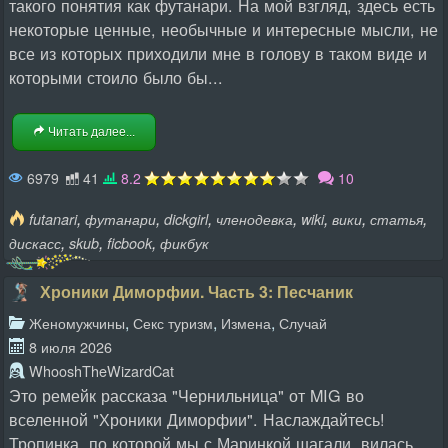
такого понятия как футанари. На мой взгляд, здесь есть
некоторые ценные, необычные и интересные мысли, не
все из которых приходили мне в голову в таком виде и
которыми стоило было бы...
Читать далее...
6979
41
8.2
10
,
,
,
,
,
,
,
futanari
футанари
dickgirl
членодевка
wiki
вики
статья
,
,
,
дискасс
skub
ficbook
фикбук
Хроники Диморфии. Часть 3: Песчаник
,
,
,
Женомужчины
Секс туризм
Измена
Случай
8 июля 2026
WhooshTheWizardCat
Это ремейк рассказа "Чернильница" от MIG во
вселенной "Хроники Диморфии". Наслаждайтесь!
Тропинка, по которой мы с Маринкой шагали, вилась