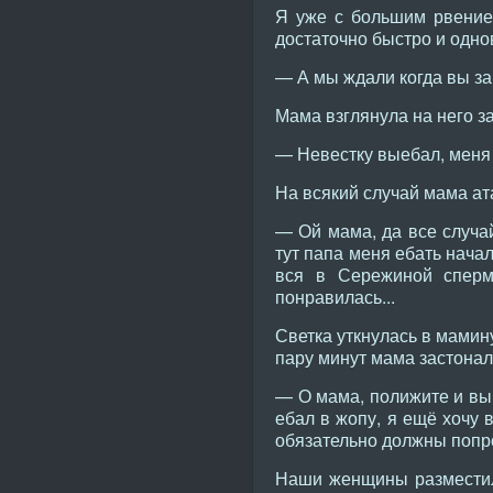
Я уже с большим рвение
достаточно быстро и одно
— А мы ждали когда вы за
Мама взглянула на него з
— Невестку выебал, меня 
На всякий случай мама ат
— Ой мама, да все случай
тут папа меня ебать начал
вся в Сережиной сперм
понравилась...
Светка уткнулась в мамин
пару минут мама застонала
— О мама, полижите и вы 
ебал в жопу, я ещё хочу 
обязательно должны попр
Наши женщины разместили