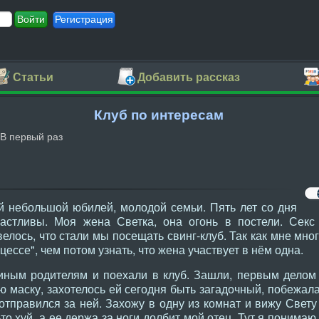
Регистрация
Статьи
Добавить рассказ
Клуб по интересам
В первый раз
 небольшой юбилей, молодой семьи. Пять лет со дня
астливы. Моя жена Светка, она огонь в постели. Секс
елось, что стали мы посещать свинг-клуб. Так как мне мног
цессе", чем потом узнать, что жена участвует в нём одна.
ным родителям и поехали в клуб. Зашли, первым делом 
 маску, захотелось ей сегодня быть загадочный, побежала
отправился за ней. Захожу в одну из комнат и вижу Свету
-то хуй, а ее держа за ноги долбит мой отец. Тут я понимаю,