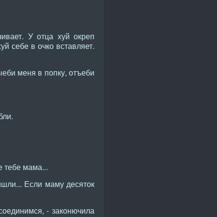
ивает. У отца хуй окреп
уй себе в очко вставляет.
ыеби меня в попку, отъеби
бли.
 тебе мама...
шли... Если маму десяток
соединимся, - законючила