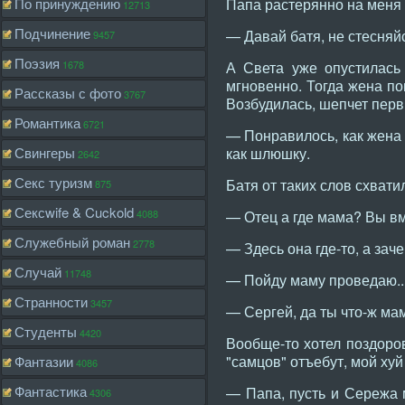
По принуждению
Папа растерянно на меня 
12713
Подчинение
— Давай батя, не стесняй
9457
Поэзия
1678
А Света уже опустилась 
мгновенно. Тогда жена по
Рассказы с фото
3767
Возбудилась, шепчет перв
Романтика
6721
— Понравилось, как жена 
Свингеры
как шлюшку.
2642
Секс туризм
Батя от таких слов схвати
875
Сексwife & Cuckold
4088
— Отец а где мама? Вы вм
Служебный роман
2778
— Здесь она где-то, а заче
Случай
11748
— Пойду маму проведаю..
Странности
3457
— Сергей, да ты что-ж ма
Студенты
4420
Вообще-то хотел поздоров
"самцов" отъебут, мой хуй
Фантазии
4086
Фантастика
— Папа, пусть и Сережа м
4306