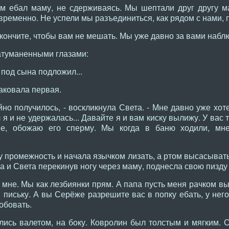
м ебал маму, не сдерживаясь. Мы шептали друг другу м
временно. Не успели мы разъединиться, как рядом с нами, п
кончите, чтобы вам не мешать. Мы уже давно за вами набл
атуманенными глазами:
под сына подложил...
аковала первая.
но получилось, - воскликнула Света. - Мне давно уже хот
 я и не удержалась... Давайте я и вам киску вылижу. У вас
е, обожаю его сперму. Мы когда в баню ходили, мн
у промежность и начала язычком лизать, а ртом высасывать
 и Света перекинув ногу через маму, поднесла свою пизду 
мне. Мы как лезбиянки прям. А папа пусть меня рачком вы
в письку. А вы Серёже разрешите вас в попку ебать, у нег
обовать.
сь валетом, на боку. Ковролин был толстым и мягким. 