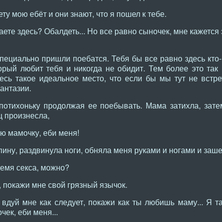
ету мою ебёт и они знают, что я пошел к тебе.
ете здесь? Обалдеть... Но все равно сыночек, мне кажется 
ециально пришли поебатся. Тебя бы все равно здесь кто-ни
орый любит тебя и никогда не обидит. Тем более это так 
десь такое идеальное место, что если бы мы тут не встр
антазии.
потихоньку продолжая ее поебывать. Мама затихла, зате
ц произнесла,
ю мамочку, еби меня!
ину, раздвинула ноги, обняла меня руками и ногами и заше
емя секса, можно?
 покажи мне свой грязный язычок.
вдуй мне как следует, покажи как ты любишь маму... Я т
чек, еби меня...