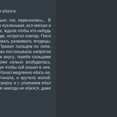
т ебатся.
но что пересеклись... В
 пухленькая, вся мягкая и
в, ждала чтобы кто-нибудь
де, потрогал клитор. Пися
имать разжимать ягодицы,
 Провел пальцем по попе,
ама постанывала напрягая
и анусу, теребя пальцами
оже сильно возбудилась.
я чтобы хуй вошел в нее.
 Начал медленно ебать ее,
тонала, и крутила жопой.
 сверху и с упоением ебал
щё никогда не ебался, даже