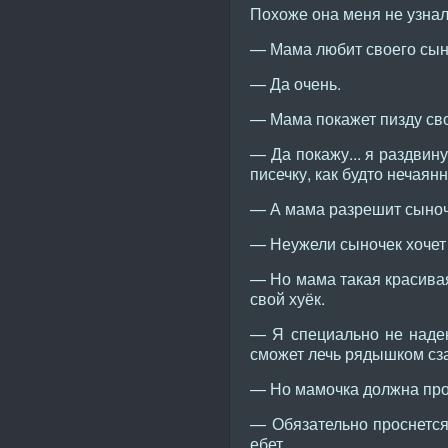
Похоже она меня не узнала
— Мама любит своего сын
— Да очень.
— Мама покажет пизду св
— Да покажу... я раздвин
писечку, как будто нечаянн
— А мама разрешит сыночк
— Неужели сыночек хочет 
— Но мама такая красивая
свой хуёк.
— Я специально не наден
сможет лечь рядышком сза
— Но мамочка должна просн
— Обязательно проснется.
ебет...