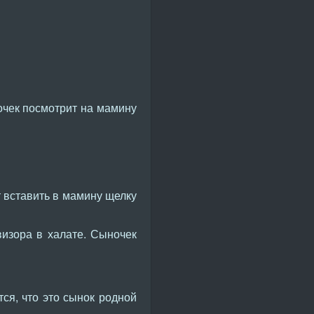
ночек посмотрит на мамину
т вставить в мамину щелку
визора в халате. Сыночек
тся, что это сынок родной