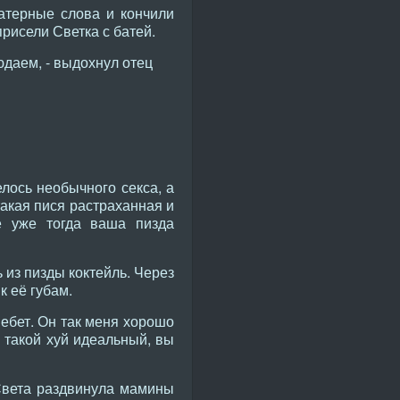
атерные слова и кончили
рисели Светка с батей.
юдаем, - выдохнул отец
елось необычного секса, а
 такая пися растраханная и
е уже тогда ваша пизда
 из пизды коктейль. Через
к её губам.
ебет. Он так меня хорошо
о такой хуй идеальный, вы
Света раздвинула мамины