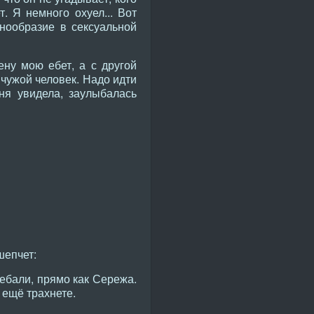
. Я немного охуел... Вот
нообразие в сексуальной
ену мою ебет, а с другой
 чужой человек. Надо идти
еня увидела, заулыбалась
шепчет:
 ебали, прямо как Сережа.
у ещё трахнете.