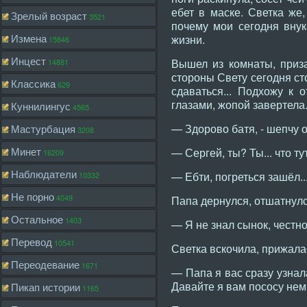
ебет в маске. Светка же,
Зрелый возраст
3521
почему мои сегодня внук
Измена
жизни.
15846
Инцест
Вышел из комнаты, приза
14881
стороны Свету сегодня сто
Классика
629
сдаваться... Подхожу к 
глазами, жопой завертела
Куннилингус
4565
— Здорово батя, - шепчу о
Мастурбация
3208
Минет
— Сергей, ты? Ты... что т
16209
Наблюдатели
— Ебти, погреться зашёл..
10332
Не порно
4049
Папа дернулся, отшатнулся
Остальное
1403
— Я не знал сынок, честно
Перевод
10541
Светка вскочила, прижалас
Переодевание
1671
— Папа я вас сразу узнал
Давайте я вам пососу немн
Пикап истории
1165