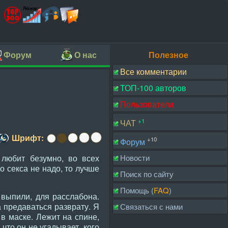
Форум
О нас
Полезное
Все комментарии
ТОП-100 авторов
Пользователи
+1
ЧАТ
Шрифт:
+10
Форум
 любит безумно, во всех
Новости
о секса не надо, то лучше
Поиск по сайту
Помощь (
FAQ
)
выпили, для расслабона.
 предаваться разврату. Я
Связаться с нами
 в маске. Лежит на спине,
 что он не угадывает, кого