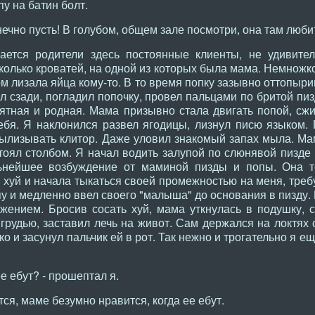
у на батин болт.
ечно пусть! В голубом, общем зале посмотри, она там люби
ается родители здесь постоянные клиенты, не удивитель
сколько кроватей, на одной из которых была мама. Немножко
ом лизала яйца кому-то. В то время попку зазывно оттопыри
л сзади, погладил попочку, провел пальцами по бритой пиз
иятная и родная. Мама призывно стала двигать попой, сж
ебя. Я наклонился развел ягодицы, лизнул писю языком.
 вылизывать клитор. Даже уловил знакомый запах мыла. М
тоял столбом. Я начал водить залупой по слюнявой пизде 
ьнейшее возбуждение от маминой пизды и попы. Она т
хуй и начала тыкаться своей промежностью на меня, требу
пу и медленно ввел своего "малыша" до основания в пизду.
ением. Бросив сосать хуй, мама уткнулась в подушку, с
 грудью, заставил лечь на живот. Сам держался на локтях
о и засунул пальчик ей в рот. Так нежно и трогательно я е
е ебут? - прошептал я.
тся, маме безумно нравится, когда ее ебут.