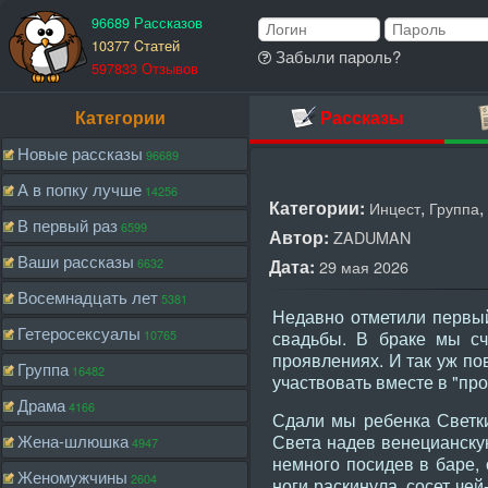
96689 Рассказов
10377 Cтатей
Забыли пароль?
597833 Отзывов
Категории
Рассказы
Новые рассказы
96689
А в попку лучше
14256
Категории:
,
,
Инцест
Группа
В первый раз
6599
Автор:
ZADUMAN
Ваши рассказы
6632
Дата:
29 мая 2026
Восемнадцать лет
5381
Недавно отметили первый
Гетеросексуалы
10765
свадьбы. В браке мы сч
проявлениях. И так уж пов
Группа
16482
участвовать вместе в "про
Драма
4166
Сдали мы ребенка Светки
Жена-шлюшка
Света надев венецианскую
4947
немного посидев в баре, 
Женомужчины
2604
ноги раскинула, сосет чей