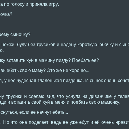
 по голосу и приняла игру.
очка?
оему сыночку?
у ножки, буду без трусиков и надену короткую юбочку и сы
о.
у вставить хуй в мамину пизду? Поебать ее?
выебать свою маму? Это же не хорошо...
, у нее чудесная гладенькая пиздёнка. И сынок очень хоче
у трусики и сделаю вид, что уснула на диванчике у теле
ди и вставить свой хуй в меня и поебать свою мамочку.
уться, если ее начнут ебать...
 Но что она поделает, ведь ее уже ебут и ей очень нрави