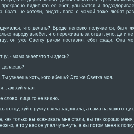
 прекрасно видит кто ее ебет, улыбается и подзадоривает
а брать не хотели, видать папа с мамой тоже любят раз
думался, что делать? Вроде неловко получается, батя ж
лько народу выебет, что переживать за отца глупо, да и не
отцу, он уже Светку раком поставил, ебет сзади. Она м
.
тцу, - мама знает что ты здесь?
ут делаешь?
. Ты узнаешь хоть, кого ебешь? Это же Светка моя.
... аж хуй упал.
е слово, лица то не видно.
ь к отцу, хуй в ручку взяла задвигала, а сама на ушко отцу 
а, как только вы всаживать мне стали, вы так хорошо меня
ожко, а то у вас он упал чуть-чуть, а вы потом меня в попк