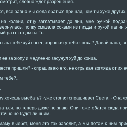
смотрит, словно ждёт разрешения.
ся, все равно мы сюда ебаться пришли, чем ты хуже других.
на колени, отцу заглатывает до яиц, мне ручкой подрач
вернулась, попку смазала соками из пизды и рукой папин х
ый раз с отцом на Ты:
сына тебе хуй сосет, хорошая у тебя сноха? Давай папа, в
л ее за жопу и медленно засунул хуй до конца.
есте пришли? - спрашиваю его, не отрывая взгляда от их е
м тебе?..
.
му хочешь выебать? -уже стоная спрашивает Света. - Она же
аться, но теперь даже не знаю. Они тоже ебатся сюда при
 точно не будет лишним.
аму выебет, меня это так заводит, а мы потом к ним при