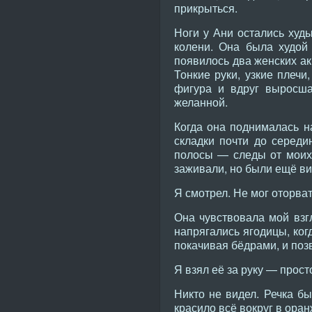
прикрыться.
Ноги у Ани остались худы
колени. Она была худой 
появилось два женских акц
Тонкие руки, узкие плеч
фигура и вдруг выросша
желанной.
Когда она поднималась н
складки почти до середи
полосы — следы от моих 
заживали, но были ещё в
Я смотрел. Не мог оторват
Она чувствовала мой взгл
напрягались ягодицы, ког
покачивая бёдрами, и поз
Я взял её за руку — прост
Никто не видел. Речка бы
красило всё вокруг в ора