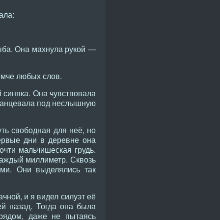
ала:
рыба. Она махнула рукой —
омче любых слов.
й синяка. Она чувствовала
а танцевала под неслышную
уть свободная для неё, но
ервые дни в деревне она
очти мальчишеская грудь.
каждый миллиметр. Сквозь
ами. Они выделялись так
чной, и я видел силуэт её
ей назад. Тогда она была
 рядом, даже не пытаясь