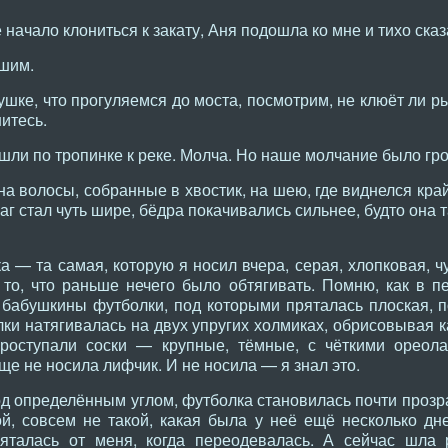
 начало клониться к закату, Аня подошла ко мне и тихо сказ
шим.
ушке, что прогуляемся до моста, посмотрим, не клюёт ли 
нитесь.
шли по тропинке к реке. Молча. Но наше молчание было гр
 на волосы, собранные в хвостик, на шею, где виднелся кра
шаг стал чуть шире, бёдра покачивались сильнее, будто он
 — та самая, которую я носил вчера, серая, хлопковая, ч
то, что раньше нечего было обтягивать. Помню, как в п
бабушкины футболки, под которыми пряталась плоская, п
ки натягивалась на двух упругих холмиках, обрисовывая 
 проступали соски — крупные, тёмные, с чёткими ореол
ще не носила лифчик. И не носила — я знал это.
од определённым углом, футболка становилась почти прозра
ой, совсем не такой, какая была у неё ещё несколько дн
пряталась от меня, когда переодевалась. А сейчас шла