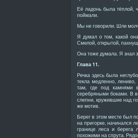
Её ладонь была тёплой, ч
поймали.
Мы не говорили. Шли молча
Я думал о том, какой она
Смелой, открытой, пахнущ
Она тоже думала. Я знал э
Глава 11.
Речка здесь была неглубо
текла медленно, лениво,
там, где под камнями 
серебряными боками. В в
слепни, кружившие над го
же мотив.
Берег в этом месте был п
на пригорке, начинался л
границе леса и берега 
похожими на спрута. Рядо