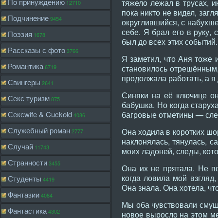
По принуждению
тяжело лежал в трусах, и
12710
пока никто не видел, заг
Подчинение
9454
округлившийся, с набухше
себе. Я брал его в руку,
Поэзия
1678
был до всех этих событий.
Рассказы с фото
3766
Я заметил, что Аня тоже 
Романтика
6719
становилось отрешённым, 
продолжала работать, а я 
Свингеры
2641
Синяки на её ключице он
Секс туризм
875
бабушка. Но когда старух
Сексwife & Cuckold
багровые отметины — след
4086
Служебный роман
Она ходила в коротких шо
2777
наклонялась, тянулась, с
Случай
11743
моих ладоней, следы, кото
Странности
3455
Она их не прятала. Не по
когда ловила мой взгляд,
Студенты
4419
Она знала. Она хотела, чт
Фантазии
4084
Мы оба чувствовали смуще
Фантастика
4302
новое выросло на этом ме