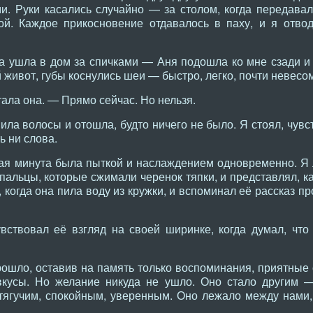
ми. Руки касались случайно — за столом, когда передавал
й. Каждое прикосновение отдавалось в паху, и я отвод
а ушла в дом за спичками — Аня подошла ко мне сзади и
 живот, губы коснулись шеи — быстро, легко, почти невесо
ала она. — Прямо сейчас. Но нельзя.
ила волосы и отошла, будто ничего не было. Я стоял, чувст
ь ни слова.
дая минута была пыткой и наслаждением одновременно. Я 
 пальцы, которые сжимали черенок тяпки, и представлял, 
 когда она пила воду из кружки, и вспоминал её рассказ пр
вствовал её взгляд на своей ширинке, когда думал, что
рошло, оставив на память только воспоминания, приятны
 вкусы. Но желание никуда не ушло. Оно стало другим 
 тягучим, спокойным, уверенным. Оно лежало между нами, 