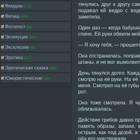
тянулись друг к другу са
Фемдом
2179
подавал ей ведро с водо
Фетиш
заметила.
4029
Фотопост
Один раз — когда бабушк
886
спине. Её руки обвили мой
Экзекуция
3854
— Я хочу тебя, — прошепт
Эксклюзив
499
Она отстранилась, поправ
Эротика
2671
штаны, и не мог вымолвит
Эротическая сказка
2992
День тянулся долго. Каж
Юмористические
смотрю на её руки. На её
1805
меня. Смотрел на её губы,
рот.
Она тоже смотрела. Я чу
облизывалась.
Действие грибов давно п
память образы, запахи,
острым, как под дозой, а
оба его чувствовали.