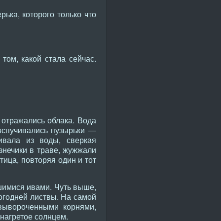
рька, которого только что
том, какой стала сейчас.
й отражались облака. Вода
вспучивались пузырьки —
ивала из воды, сверкая
знечики в траве, жужжали
тица, повторяя один и тот
шимися ивами. Чуть выше,
огодней листвы. На самой
вывороченными корнями,
 нагретое солнцем.