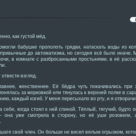
нно, как густой мёд.
омогли бабушке прополоть грядки, натаскать воды из ко
 привычные до автоматизма, но сегодня всё было иначе. 
чи, в комнате с разбросанными простынями, в её расска
ли.
 отвести взгляд.
авнее, женственнее. Её бёдра чуть покачивались при х
лонялась за морковкой или тянулась к верхней полке в сара
инию, каждый изгиб. У меня пересыхало во рту, и я отворач
а себе, когда стоял к ней спиной. Тёплый, тягучий, будто 
 она уже смотрела в сторону, но её уши розовели, а
.
шаге свой член. Он больше не висел вялым огрызком, кото