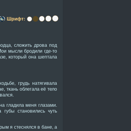
Шрифт:
лодца, сложить дрова под
Мои мысли бродили где-то
зе, который она шептала
одьбе, грудь натягивала
е, ткань облегала её тело
ивался.
она гладила меня глазами.
 губы становились чуть
рым я стеснялся в бане, а