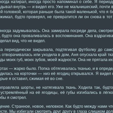
ногда натирал, иногда просто напоминал о себе. Я период
лядывал внутрь — и видел его. Уже не мальчишеский, почти
й головкой, которая раньше была такой маленькой, что я 
 сжимал, будто проверял, не превратится ли он снова в то
иногда задумывалась. Она замирала посреди дела, смотрел
будто она проваливалась в воспоминания. Она вздрагивал
делал вид, что не видел.
а периодически закрывала, подтягивая футболку до сам
а отворачивалась или уходила в дом, Аня опускала край тка
ы моих губ, моих зубов, моей жадности. Она не прятала их
ртах — жарко было. Попка обтягивалась тканью, и в опред
адилась на корточки — низ её ягодиц открывался. Я видел
рые я оставил, сжимая её во сне.
правляла шорты, не натягивала ткань. Ходила так, будто
 устремлённый на её ягодицы, её губы изгибались в лёгко
обы я смотрел.
ние. Странное, новое, неловкое. Как будто между нами чт
сте. Мы избегали смотреть друг другу в глаза слишком дол