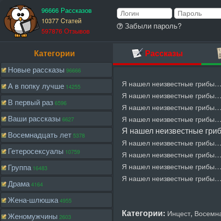
96666 Рассказов
10377 Cтатей
Забыли пароль?
597876 Отзывов
Категории
Рассказы
Новые рассказы
96666
Я нашел неизвестные грибы…
А в попку лучше
14255
Я нашел неизвестные грибы…
В первый раз
6596
Я нашел неизвестные грибы…
Ваши рассказы
Я нашел неизвестные грибы…
6627
Я нашел неизвестные гри
Восемнадцать лет
5378
Я нашел неизвестные грибы…
Гетеросексуалы
10759
Я нашел неизвестные грибы…
Я нашел неизвестные грибы…
Группа
16483
Я нашел неизвестные грибы…Г
Драма
4164
Жена-шлюшка
4955
Категории:
,
Инцест
Восемна
Женомужчины
2603