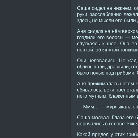
Саша сидел на нижнем, оп
руки расслабленно лежал
здесь, но мысли его были 
Аня сидела на нём верхом
гладили его волосы — ме
спускаясь к шее. Она ер
попкой, обтянутой тонким
Они целовались. Не жадн
облизывали, дразнили, от
было ночью под грибами. 
Аня прижималась носом к 
сбивалось, веки трепетал
него мутным, блаженным 
— Ммм… — мурлыкала она
Саша молчал. Глаза его б
ворочались в голове тяжё
Какой предел у этих гри