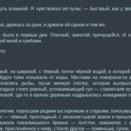
уть влажной. Я чувствовал её пульс — быстрый, как у зве
, держась за руки, и думали об одном и том же.
 была в первые дни. Плоской, зажатой, прячущейся. И о 
ей мной и грибами.
то.
кой, но широкой, с тёмной, почти чёрной водой, в которо
 будто тоже изнывала от жары. Местами на поверхности 
возились рыбы, пугая мелкую плотву, которая выпрыг
оздухе стоял ровный, успокаивающий гул — стрекотали ку
ловой, где-то в кронах деревьев надрывалась невидимая п
ологим, поросшим редким кустарником и старыми, покосив
ес — тёмный, прохладный, с запахом сырой земли и прошл
лежало повалившееся бревно — толстое, замшелое, с 
м, прислонённое к нему, стояло другое — поменьше, сухое,