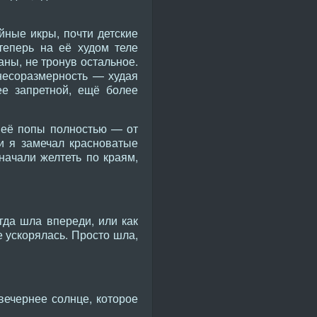
йные икры, почти детские
теперь на её худом теле
аны, не тронув остальное.
несоразмерность — худая
е запретной, ещё более
 её попы полностью — от
 и я замечал красноватые
ачали желтеть по краям,
гда шла впереди, или как
е ускорялась. Просто шла,
вечернее солнце, которое