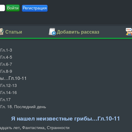
Регистрация
Статьи
Добавить рассказ
Гл.1-3
Гл.4-5
Гл.6-7
Гл.8-9
бы…Гл.10-11
Гл.12-13
Гл.14-16
Гл.17
л. 18. Последний день
Я нашел неизвестные грибы…Гл.10-11
,
,
дцать лет
Фантастика
Странности