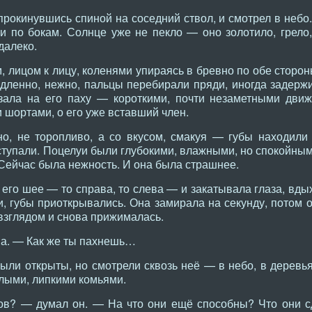
рокинувшись спиной на соседний ствол, и смотрел в небо.
и по бокам. Солнце уже не пекло — оно золотило, грело
далеко.
, лицом к лицу, коленями упираясь в бревно по обе сторон
дленно, нежно, пальцы перебирали пряди, иногда задержи
зала на его паху — короткими, почти незаметными движ
и шортами, о его уже вставший член.
о, не торопливо, а со вкусом, смакуя — губы находили 
ступали. Поцелуи были глубокими, влажными, но спокойными
Сейчас была нежность. И она была страшнее.
его шее — то справа, то слева — и закатывала глаза, вды
и, губы приоткрывались. Она замирала на секунду, потом 
взглядом и снова прижималась.
. — Как же ты пахнешь…
ыли открыты, но смотрели сквозь неё — в небо, в деревья
лыми, липкими комьями.
бов? — думал он. — На что они ещё способны? Что они сд