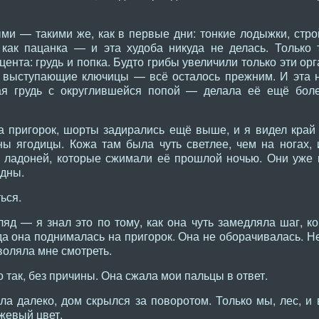
ми — такими же, как в первые дни: тонкие лодыжки, стро
как пацанка — и эта худоба никуда не делась. Только 
ента: грудь и попка. Будто грибы увеличили только эти орг
и, выступающие ключицы — всё осталось прежним. И эта 
я грудь с округлившейся попой — делала её ещё боле
а пригорок, шорты задирались ещё выше, и я видел край
ны ягодицы. Кожа там была чуть светлее, чем на ногах,
ладоней, которые сжимали её прошлой ночью. Они уже н
идны.
ься.
яд — я знал это по тому, как она чуть замедляла шаг, ко
да она поднималась на пригорок. Она не оборачивалась. Н
воляла мне смотреть.
о так, без причины. Она сжала мои пальцы в ответ.
ла далеко, дом скрылся за поворотом. Только мы, лес, и 
нжевый цвет.