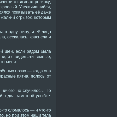
ически оттягивал резинку,
 взрослый. Увеличившийся,
боялся показывать её даже
т жалкий огрызок, которым
а в одну точку, и её лицо
а, осекалась, краснела и
ой шеи, если рядом была
ни, и я видел эти тёмные,
 от меня.
елённых позах — когда она
 красные пятна, полосы от
 ничего не случилось. Но
й, едва заметной улыбке.
о-то сломалось — и что-то
го, но при этом наши тела