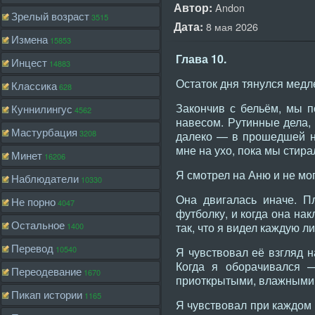
Автор:
Andon
Зрелый возраст
3515
Дата:
8 мая 2026
Измена
15853
Глава 10.
Инцест
14883
Остаток дня тянулся медле
Классика
628
Закончив с бельём, мы п
Куннилингус
4562
навесом. Рутинные дела,
Мастурбация
3208
далеко — в прошедшей но
мне на ухо, пока мы стира
Минет
16206
Я смотрел на Аню и не мог
Наблюдатели
10330
Она двигалась иначе. Пл
Не порно
4047
футболку, и когда она нак
Остальное
так, что я видел каждую л
1400
Перевод
10540
Я чувствовал её взгляд н
Когда я оборачивался —
Переодевание
1670
приоткрытыми, влажными
Пикап истории
1165
Я чувствовал при каждом 