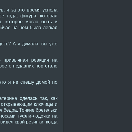
в, и за это время успела
е года, фигура, которая
и, которое могло быть и
йчас на нем была легкая
есь? А я думала, вы уже
— привычная реакция на
рое с недавних пор стало
что я не спешу домой по
терина оделась так, как
м, открывающим ключицы и
я бедра. Тонкие бретельки
 носами туфли-лодочки на
видел край резинки, когда