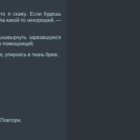
то я скажу. Если будешь
ла какой-то нехорошей. —
 вышвырнуть зарвавшуюся
го помощницей.
ю, упираясь в ткань брюк.
 Повтори.