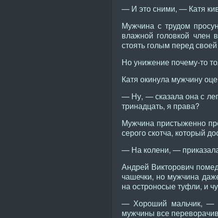
— И это сними, — Катя кив
Мужчина с трудом просун
влажной головкой член в
стоять голым перед своей 
Но унижение почему-то то
Катя окинула мужчину оц
— Ну, — сказала она с ле
тринадцать, я права?
Мужчина пристыженно пром
серого скотча, который до
— На колени, — приказала
Андрей Викторович помед
чашечки, но мужчина даже
на остроносые туфли, и ч
— Хороший мальчик, — с
мужчины все переворачива