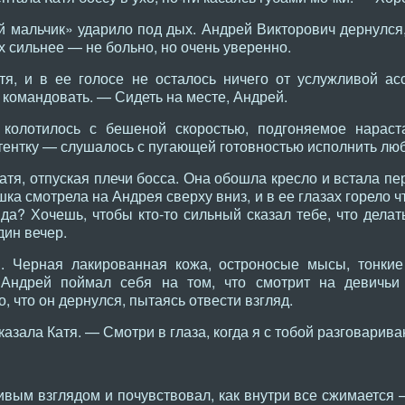
мальчик» ударило под дых. Андрей Викторович дернулся, 
х сильнее — не больно, но очень уверенно.
я, и в ее голосе не осталось ничего от услужливой асс
 командовать. — Сидеть на месте, Андрей.
колотилось с бешеной скоростью, подгоняемое нараст
стентку — слушалось с пугающей готовностью исполнить люб
атя, отпуская плечи босса. Она обошла кресло и встала п
шка смотрела на Андрея сверху вниз, и в ее глазах горело 
да? Хочешь, чтобы кто-то сильный сказал тебе, что делат
дин вечер.
. Черная лакированная кожа, остроносые мысы, тонкие
 Андрей поймал себя на том, что смотрит на девичьи
, что он дернулся, пытаясь отвести взгляд.
азала Катя. — Смотри в глаза, когда я с тобой разговарива
вым взглядом и почувствовал, как внутри все сжимается —