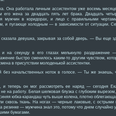
ка. Она работала личным ассистентом уже восемь месяце
м его жена за двадцать пять лет брака. Двадцать четыр
ся мужчин в коридорах, и лицо с правильными чертам
, и пугающе холодным — в зависимости от ситуации. Се
сказала девушка, закрывая за собой дверь. — Вы еще зд
, и на секунду в его глазах мелькнуло раздражение 
ажение быстро сменилось каким-то другим чувством, кото
мена в присутствии молоденькой ассистентки.
 без начальственных ноток в голосе. — Ты же знаешь, 
 и теперь он мог рассмотреть ее наряд — сегодня Ека
 не на работу. Белая шелковая блузка с глубоким вырезо
-синяя юбка-карандаш чуть выше колена, плотно облегающа
ли сквозь ткань. На ногах — черные лаковые, с острыми
а резинке — мужчина знал это, потому что днем случайно у
вшими бумагами.