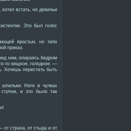
хотел встать, но девичьи
истентки. Это был голос
ающей яростью, но тело
ой приказ.
еред ним, опираясь бедром
что-то хищное, голодное. —
ь. Хочешь перестать быть
 шпильки. Ноги в чулках
 ступни, и это было так
ю!
 от страха, от стыда и от