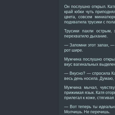
Он послушно открыл. Кат
край юбки чуть приподня
цвета, совсем миниатюр
подхватила трусики с пола
Трусики пахли острым, 
перехватило дыхание.
— Запомни этот запах, — 
рот шире.
Мужчина послушно открыл
вкус вагинальных выделен
— Вкусно? — спросила Ка
весь день носила. Думаю,
Мужчина мычал, чувству
прижимая язык. Катя оторв
прилегал к коже, стягива
— Вот теперь ты идеальн
Молчишь. Не перечишь.