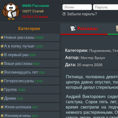
96689 Рассказов
10377 Cтатей
Забыли пароль?
597834 Отзывов
Категории
Рассказы
Новые рассказы
96689
А в попку лучше
14256
Категории:
,
Подчинение
Ге
В первый раз
6599
Автор:
Мистер Браун
Ваши рассказы
6632
Дата:
20 марта 2026
Восемнадцать лет
5381
Пятница, половина девят
Гетеросексуалы
10765
центра давно опустел, то
который делал стерильно
Группа
16482
Андрей Викторович сидел
Драма
4166
галстука. Сорок пять лет
Жена-шлюшка
время смотрели на подч
4947
немного растерянными. О
Женомужчины
2604
сквозь экран, думая о сво