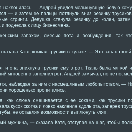
я наклонилась — Андрей увидел мелькнувшую белую кожу 
лся — и затем ее пальцы потянули вниз резинку трусико
ные стринги. Девушка стянула резинку до колен, затем
 и поднесла к лицу бизнесмена.
женским запахом, смесью пота и возбуждения, так чт
сказала Катя, комкая трусики в кулаке. — Это запах твоей
, и она впихнула трусики ему в рот. Ткань была мягкой 
ий мгновенно заполнил рот. Андрей замычал, но не посме
тя, наблюдая за ним с насмешливым любопытством. — На
 они хорошенько пропитались.
я, как слюна смешивается с ее соками, как трусики п
ала кусок скотча и ловко наклеила вдоль рта, заперев трус
я губы, не оставляя возможности выплюнуть кляп.
ый мужчина, — сказала Катя, отступая на шаг, чтобы пол