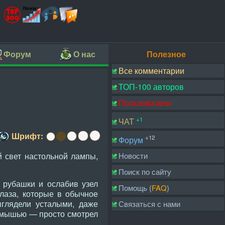
Форум
О нас
Полезное
Все комментарии
ТОП-100 авторов
Пользователи
+1
ЧАТ
Шрифт:
+12
Форум
й свет настольной лампы,
Новости
Поиск по сайту
 рубашки и ослабив узел
Помощь (
FAQ
)
глаза, которые в обычное
ыглядели усталыми, даже
Связаться с нами
л мышью — просто смотрел