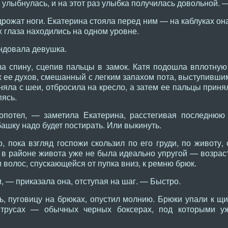
улыбнулась, и на этот раз улыбка получилась довольной. —
 дрожат ноги. Екатерина стояла перед ним — на каблуках он
х глаза находились на одном уровне.
ндовала девушка.
а спину, сцепив пальцы в замок. Катя подошла вплотную 
 ее духов, смешанный с легким запахом пота, выступившим
 сняла с шеи, отбросила на кресло, а затем ее пальцы прин
пясь.
потел, — заметила Екатерина, расстегивая последнюю
ашку надо будет постирать. Или выкинуть.
 пока взгляд госпожи скользил по его груди, по животу, 
в районе живота уже не была идеально упругой — возраст 
 волос, спускающейся от пупка вниз, к ремню брюк.
 — приказала она, отступая на шаг. — Быстро.
ь, пуговицу на брюках, опустил молнию. Брюки упали к щ
 трусах — обычных черных боксерах, под которыми уж