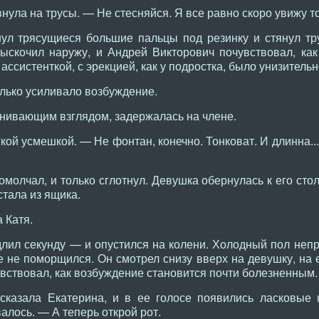
нула на трусы. — Не стесняйся. Я все равно скоро увижу то
ул трясущиеся большие пальцы под резинку и стянул тру
ыскочил наружу, и Андрей Викторович почувствовал, как
ассистенткой, с эрекцией, как у подростка, было унизительн
лько усиливало возбуждение.
енивающим взглядом, задержалась на члене.
гкой усмешкой. — Не фонтан, конечно. Тонковат. И длинна..
олчал, и только сглотнул. Девушка обернулась к его стол
стала из ящика.
 Катя.
лил секунду — и опустился на колени. Холодный пол неп
 не поморщился. Он смотрел снизу вверх на девушку, на е
увствовал, как возбуждение становится почти болезненным.
казала Екатерина, и в ее голосе появились ласковые н
лось. — А теперь открой рот.