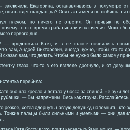
— заключила Екатерина, останавливаясь в полуметре от
е, опять ждет скандал, да? Опять «ты меня не любишь, ты
нул плечом, но ничего не ответил. Он привык не об
 почему-то все время срабатывали исключения. Может быть
мого первого дня.
? — продолжила Катя, и в ее голосе появились новые
то вам, Андрей Викторович, иногда нужно, чтобы кто-то др
ый сказал вам, что делать. Чтобы не нужно было самому пр
ентку глаза, что-то в его взгляде дрогнуло, и от девуш
систентка перебила:
атя обошла кресло и встала у босса за спиной. Ее руки лег
рубашки. — Вы напряжены. Весь как струна. Расслабьтесь.
то резкое, хотел одернуть наглую девушку, напомнить, кто 
за. Тонкие пальцы были сильными и умелыми — они давил
ы.
птала Катя боссу в ухо, почти касаясь губами мочки. — Хо