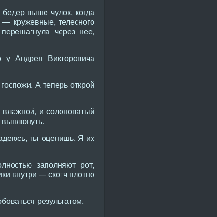
бедер выше чулок, когда
в — кружевные, телесного
 перешагнула через нее,
о у Андрея Викторовича
 госпожи. А теперь открой
и влажной, и солоноватый
л выплюнуть.
деюсь, ты оценишь. Я их
олностью заполняют рот,
ики внутри — скотч плотно
юбоваться результатом. —