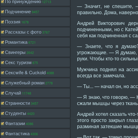
По принуждению
12713
— Значит, не спешите, 
Подчинение
правильно. Дома, наверно
9457
Поэзия
1678
Андрей Викторович дер
подчиненными, но с Катей
Рассказы с фото
3767
себя как подчиненная с са
Романтика
6721
— Знаете, что я думаю
Свингеры
угрожающие. — Я думаю, ч
2642
руки. Чтобы кто-то сильн
Секс туризм
875
Мужчина поднял на ассист
Сексwife & Cuckold
4088
всегда все замечала.
Служебный роман
2778
— Ты... — начал он, но ас
Случай
11748
— Я знаю, что говорю, — К
Странности
сжали мышцы через ткань 
3457
Студенты
Андрей хотел сказать что-
4420
этого просто закрыл гла
Фантазии
4086
разминая затекшие мышц
Фантастика
4306
— Вот так, — томно проше