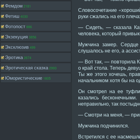
Фемдом
2181
Словосочетание «хороший 
Фетиш
руки сжались на его плеча
4030
Фотопост
— Сидеть, — сказала Кат
886
человека, который привык
Экзекуция
3856
Мужчина замер. Сердце 
Эксклюзив
499
слушалось не его, а асси
Эротика
2674
— Вот так, — повторила К
Эротическая сказка
о край стола. Теперь деву
2993
Ты же этого хочешь, прав
Юмористические
1805
начальником хотя бы на о
Он смотрел на ее туфли
казались бесконечными.
неправильно, так постыдно
— Смотри на меня, — прик
Мужчина подчинился.
Встретился с ее насмешли