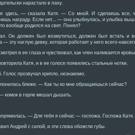
дательски нарастало в паху.
 здесь, — сказала Катя. — Со мной. И сделаешь все, ч
ишь награду. Если нет... — она улыбнулась, и улыбка выш
что вообще родился на свет. Понял?
ал. Он должен был возмутиться, должен был встать и
а — эту наглую девку, которая работает у него всего-навсе
мотрел в ее глаза и чувствовал, как член наливается кровь
овторила Катя, и в ее голосе появились стальные нотки.
 Голос прозвучал хрипло, незнакомо.
клонилась ближе. — Как ты ко мне обращаешься сейчас?
— комок в горле мешал дышать.
рямилась. — Для тебя я сейчас — госпожа. Госпожа Катя.
вил Андрей с силой, и эти слова обожгли губы.