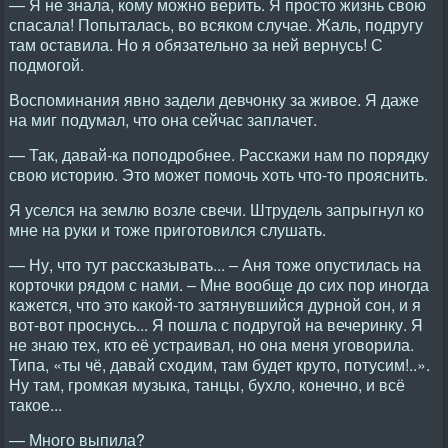
— Я не знала, кому можно верить. Я просто жизнь свою
спасала! Попыталась, во всяком случае. Жаль, подругу
там оставила. Но я обязательно за ней вернусь! С
подмогой.
Воспоминания явно задели девчонку за живое. Я даже
на миг подумал, что она сейчас заплачет.
— Так, давай-ка поподробнее. Расскажи нам по порядку
свою историю. Это может помочь хоть что-то прояснить.
Я уселся на землю возле свечи. Штрудель запрыгнул ко
мне на руки и тоже приготовился слушать.
— Ну, что тут рассказывать... – Аня тоже опустилась на
корточки рядом с нами. – Мне вообще до сих пор иногда
кажется, что это какой-то затянувшийся дурной сон, и я
вот-вот проснусь... Я пошла с подругой на вечеринку. Я
не знаю тех, кто её устраивал, но она меня уговорила.
Типа, «ты чё, давай сходим, там будет круто, потусим!..».
Ну там, громкая музыка, танцы, бухло, конечно, и всё
такое...
— Много выпила?