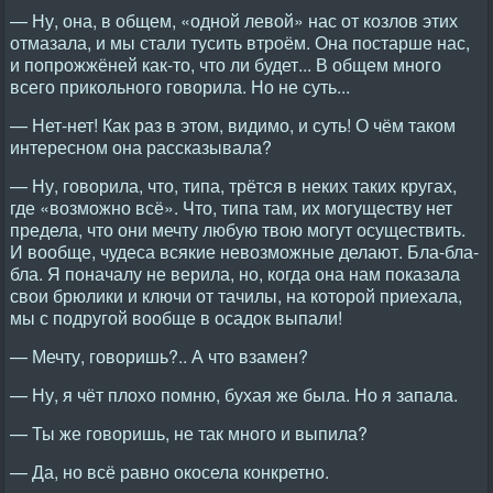
— Ну, она, в общем, «одной левой» нас от козлов этих
отмазала, и мы стали тусить втроём. Она постарше нас,
и попрожжёней как-то, что ли будет... В общем много
всего прикольного говорила. Но не суть...
— Нет-нет! Как раз в этом, видимо, и суть! О чём таком
интересном она рассказывала?
— Ну, говорила, что, типа, трётся в неких таких кругах,
где «возможно всё». Что, типа там, их могуществу нет
предела, что они мечту любую твою могут осуществить.
И вообще, чудеса всякие невозможные делают. Бла-бла-
бла. Я поначалу не верила, но, когда она нам показала
свои брюлики и ключи от тачилы, на которой приехала,
мы с подругой вообще в осадок выпали!
— Мечту, говоришь?.. А что взамен?
— Ну, я чёт плохо помню, бухая же была. Но я запала.
— Ты же говоришь, не так много и выпила?
— Да, но всё равно окосела конкретно.