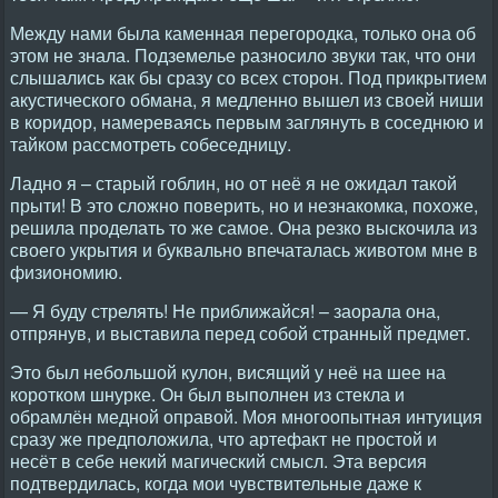
Между нами была каменная перегородка, только она об
этом не знала. Подземелье разносило звуки так, что они
слышались как бы сразу со всех сторон. Под прикрытием
акустического обмана, я медленно вышел из своей ниши
в коридор, намереваясь первым заглянуть в соседнюю и
тайком рассмотреть собеседницу.
Ладно я – старый гоблин, но от неё я не ожидал такой
прыти! В это сложно поверить, но и незнакомка, похоже,
решила проделать то же самое. Она резко выскочила из
своего укрытия и буквально впечаталась животом мне в
физиономию.
— Я буду стрелять! Не приближайся! – заорала она,
отпрянув, и выставила перед собой странный предмет.
Это был небольшой кулон, висящий у неё на шее на
коротком шнурке. Он был выполнен из стекла и
обрамлён медной оправой. Моя многоопытная интуиция
сразу же предположила, что артефакт не простой и
несёт в себе некий магический смысл. Эта версия
подтвердилась, когда мои чувствительные даже к