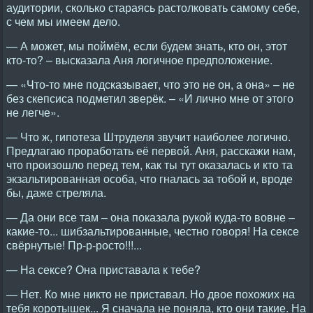
аудитории, сколько стараясь растолковать самому себе,
с чем мы имеем дело.
— А может, мы поймём, если будем знать, кто он, этот
кто-то? – высказала Аня логичное предположение.
— «Что-то мне подсказывает, что это не он, а она» – не
без скепсиса подметил зверёк. – «И лично мне от этого
не легче».
— Что ж, гипотеза Штруделя звучит наиболее логично.
Предлагаю проработать её первой. Аня, расскажи нам,
что произошло перед тем, как ты тут оказалась и кто та
экзальтированная особа, что гналась за тобой и, вроде
бы, даже стреляла.
— Да они все там – она показала рукой куда-то вовне –
какие-то... шибзальтированные, честно говоря! На сексе
свёрнутые! Пр-р-росто!!!...
— На сексе? Она приставала к тебе?
— Нет. Ко мне никто не приставал. Но двое похожих на
тебя коротышек... Я сначала не поняла, кто они такие. На