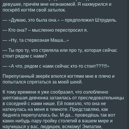
девушке, причём мне незнакомой. Я нахмурился и
поскрёб когтём свой затылок.
— «Думаю, это была она.» – предположил Штрудель.
— Кто она? – мысленно переспросил я.
— «Ну, та стервозная Маша...»
— Ты про ту, что стреляла или про ту, которая сейчас
стоит рядом с нами?
— «А что, рядом с нами сейчас кто-то стоит???!!!»
Перепуганный зверёк впился когтями мне в плечо и
попытался спрятаться за моей шеей.
К тому времени я уже сообразил, что озлобленно
шептавшая девчонка затаилась от преследовательницы
в соседней с нами нише. Ей повезло, что она не
наткнулась на меня в темноте. Представляю, как
бедняга перепугалась бы. М-да... проведёшь так вот
каких-нибудь пару-тройку столетий в вашем мире и
научишься у вас, людишек, всякому! Эмпатии,