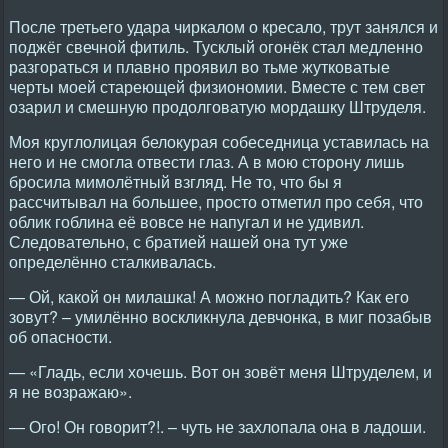
После третьего удара чиркалом о кресало, трут занялся и
поджёг свечной фитиль. Тусклый огонёк стал медленно
разгораться и плавно проявил во тьме жутковатые
черты моей стареющей физиономии. Вместе с тем свет
озарил и смешную продолговатую мордашку Штруделя.
Моя круглолицая белокурая собеседница уставилась на
него и не смогла отвести глаз. А в мою сторону лишь
бросила мимолётный взгляд. Не то, что бы я
рассчитывал на большее, просто отметил про себя, что
облик гоблина её вовсе не напугал и не удивил.
Следовательно, с братией нашей она тут уже
определённо сталкивалась.
— Ой, какой он милашка! А можно погладить? Как его
зовут? – умилённо воскликнула девчонка, в миг позабыв
об опасности.
— «Гладь, если хочешь. Вот он зовёт меня Штруделем, и
я не возражаю».
— Ого! Он говорит?!. – чуть не захлопала она в ладоши.