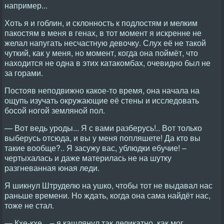
например...
Хоть я и гоблин, и склонность к подлостям и мелким
пакостям в меня в генах, в тот момент я искренне не
желал напугать несчастную девочку. Слух её не такой
чуткий, как у меня, но момент, когда она поймёт, что
находится не одна в этих катакомбах, очевидно был не
за горами.
Постояв неподвижно какое-то время, она начала на
ощупь изучать окружающие её стены и исследовать
босой ногой земляной пол.
— Вот ведь уроды... Я с вами разберусь!.. Вот только
выберусь отсюда, и вы у меня попляшете! Да кто вы
такие вообще?.. Я засужу вас, ублюдки ебучие! –
чертыхалась и даже материлась не на шутку
разгневанная юная леди.
Я шикнул Штруделю на ушко, чтобы тот не выдавал нас
раньше времени. Но ждать, когда она сама найдёт нас,
тоже не стал.
— Кхе-кхе... – я кашлянул так деликатно, как мог.