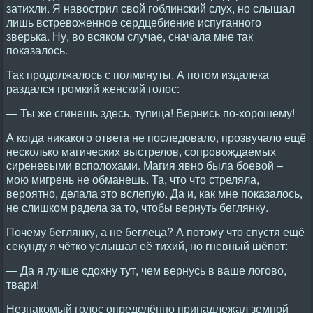
затихли. Я навострил свой гоблинский слух, но слышал
лишь встревоженное сердцебиение испуганного
зверька. Ну, во всяком случае, сначала мне так
показалось.
Так продолжалось с полминуты. А потом издалека
раздался громкий женский голос:
— Ты же сгинешь здесь, тупица! Вернись по-хорошему!
А когда никакого ответа не последовало, прозвучало ещё
несколько магических выстрелов, сопровождаемых
сиреневыми всполохами. Магия явно была боевой –
мою мигрень не обманешь. Та, что что стреляла,
вероятно, делала это вслепую. Да и, как мне показалось,
не слишком радела за то, чтобы вернуть беглянку.
Почему беглянку, а не беглеца? А потому что спустя ещё
секунду я чётко услышал её тихий, но гневный шёпот:
— Да я лучше сдохну тут, чем вернусь в ваше логово,
твари!
Незнакомый голос определённо принадлежал земной