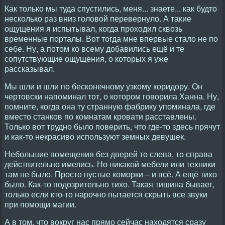
Как только мы туда спустились, меня... знаете... как будто
несколько раз вниз головой перевернуло. А такие
ощущения я испытывал, когда проходил сквозь
временные порталы. Вот тогда мне впервые стало не по
себе. Ну, а потом ко всему добавились ещё и те
сопутствующие ощущения, о которых я уже
рассказывал.
Мы шли и шли по бесконечному узкому коридору. Он
чертовски напоминал тот, о котором говорила Ханна. Ну,
помните, когда она ту странную фабрику упоминала, где
вместо станков по комнатам кровати расставлены.
Только вот трудно было поверить, что где-то здесь прячут
и как-то некрасиво используют земных девушек.
Небольшие помещения без дверей то слева, то справа
действительно имелись. Но никакой мебели или техники
там не было. Просто пустые коморки – и всё. А ещё тихо
было. Как-то подозрительно тихо. Такая тишина бывает,
только если кто-то нарочно пытается скрыть все звуки
при помощи магии.
А в том, что вокруг нас прямо сейчас находятся сразу