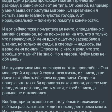
когда где-то рядом происходит магия. Причём по-
разному, в зависимости от её типа. От боевой, например,
у меня бывают приступы мигрени. От креативной я
испытываю внезапное чувство голода. А от
иррациональной – почему-то ломоту в конечностях.
И вот сейчас тоже почувствовал нечто, определённо с
магией связанное, но не похожее ни на что, что я только
что перечислил. У меня вдруг ощутимо засвербело в
штанах, но только не сзади, а спереди – надеюсь, вы
верно меня поняли. Спросите, с чего я взял, что это
вообще от магии? Не знаю. Но я уверен. Чуйку мою не
обманешь!
И интуицию мою многовековую не тоже проведёшь. Она
мне верой и правдой служит всю жизнь, и я никогда не
смею оскорблять её своим недоверием. Скорее я
поверю, что так себя проявила некая новая, доселе мне
неведомая разновидность магии, с коей я никогда
раньше не сталкивался.
Вообще, кривотолков о том, что учёные и алхимики не
всё нам рассказывают, ходит в последнее время много.
И я не удивлюсь, если когда-то узнаю, что все те