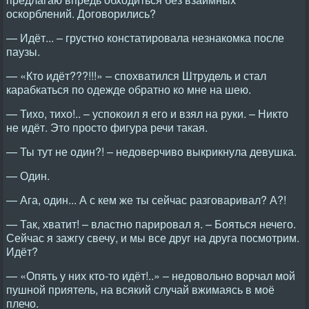
оскорблений. Договорились?
— Идёт... – грустно констатировала незнакомка после
паузы.
— «Кто идёт???!!!» – спохватился Штрудель и стал
карабкаться по одежде обратно ко мне на шею.
— Тихо, тихо!.. – успокоил я его и взял на руки. – Никто
не идёт. Это просто фигура речи такая.
— Ты тут не один?! – недоверчиво выкрикнула девушка.
— Один.
— Ага, один... А с кем же ты сейчас разговаривал? А?!
— Так, хватит! – властно парировал я. – Бояться нечего.
Сейчас я зажгу свечу, и мы все друг на друга посмотрим.
Идёт?
— «Опять у них кто-то идёт!..» – недовольно ворчал мой
пушной приятель, на всякий случай вжимаясь в моё
плечо.