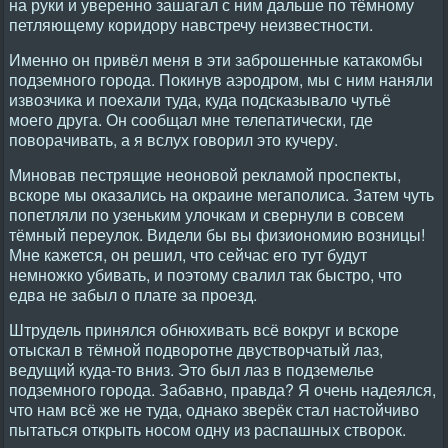
на руки и уверенно зашагал с ним дальше по тёмному
петляющему коридору навстречу неизвестности.
Именно он привёл меня в эти заброшенные катакомбы
подземного города. Покинув аэродром, мы с ним наняли
извозчика и поехали туда, куда подсказывало чутьё
моего друга. Он сообщал мне телепатически, где
поворачивать, а я вслух говорил это кучеру.
Миновав пестрящие неоновой рекламой проспекты,
вскоре мы оказались на окраине мегаполиса. Затем чуть
попетляли по узеньким улочкам и свернули в совсем
тёмный переулок. Видели бы вы физиономию возницы!
Мне кажется, он решил, что сейчас его тут будут
немножко убивать, и поэтому свалил так быстро, что
едва не забыл о плате за проезд.
Штрудель принялся обнюхивать всё вокруг и вскоре
отыскал в тёмной подворотне двустворчатый лаз,
ведущий куда-то вниз. Это был лаз в подземелье
подземного города. Забавно, правда? Я очень надеялся,
что нам всё же не туда, однако зверёк стал настойчиво
пытаться открыть носом одну из распашных створок.