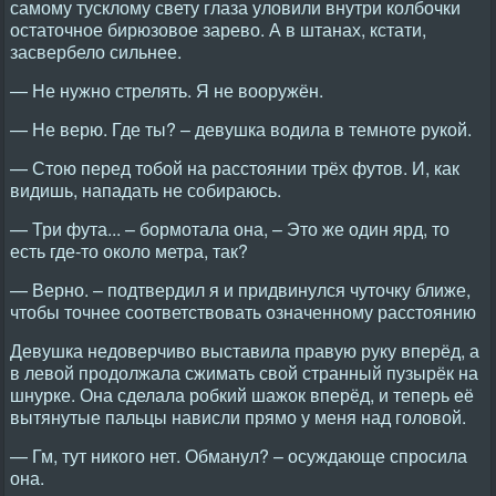
самому тусклому свету глаза уловили внутри колбочки
остаточное бирюзовое зарево. А в штанах, кстати,
засвербело сильнее.
— Не нужно стрелять. Я не вооружён.
— Не верю. Где ты? – девушка водила в темноте рукой.
— Стою перед тобой на расстоянии трёх футов. И, как
видишь, нападать не собираюсь.
— Три фута... – бормотала она, – Это же один ярд, то
есть где-то около метра, так?
— Верно. – подтвердил я и придвинулся чуточку ближе,
чтобы точнее соответствовать означенному расстоянию
Девушка недоверчиво выставила правую руку вперёд, а
в левой продолжала сжимать свой странный пузырёк на
шнурке. Она сделала робкий шажок вперёд, и теперь её
вытянутые пальцы нависли прямо у меня над головой.
— Гм, тут никого нет. Обманул? – осуждающе спросила
она.