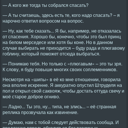
— А кого же тогда ты собрался спасать?
— А ты считаешь, здесь есть те, кого надо спасать? – я
нарочно ответил вопросом на вопрос.
— Ну, как тебе сказать... Я бы, например, не отказалась
от спасения. Хорошо бы, конечно, чтобы это был принц
на белом мерседесе или хотя бы коне. Но в данном
случае выбирать не приходится – буду рада и плюгавому
гоблину, который поможет отсюда выбраться.
— Понимаю тебя. Но только с «плюгавым» – это ты зря.
К слову, я буду повыше многих своих соплеменников.
Несмотря на «шипы» в её ко мне отношении, говорила
она вполне искренне. Я аккуратно опустил Штруделя на
пол и открыл свой саквояж, чтобы достать оттуда свечу и
моё старое доброе огниво.
— Ладно... Ты это, ну... типа, не злись... – её странная
реплика прозвучала как извинение.
— Думаю, нам с тобой следует действовать сообща. И
предлагаю впредь обходиться без взаимных