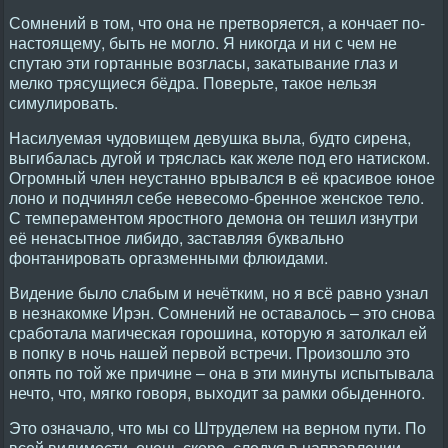
Сомнений в том, что она не претворяется, а кончает по-
настоящему, быть не могло. Я никогда и ни с чем не
спутаю эти гортанные возгласы, закатывание глаз и
мелко трясущиеся бёдра. Поверьте, такое нельзя
симулировать.
Насилуемая чудовищем девушка выла, будто сирена,
выгибалась дугой и тряслась как желе под его натиском.
Огромный член неустанно врывался в её красивое юное
лоно и подчинял себе невесомо-бренное женское тело.
С темпераментом яростного демона он тешил изнутри
её ненасытное либидо, заставляя буквально
фонтанировать оргазменными флюидами.
Видение было слабым и нечётким, но я всё равно узнал
в незнакомке Ирэн. Сомнений не оставалось – это снова
сработала магическая горошина, которую я затолкал ей
в попку в ночь нашей первой встречи. Произошло это
опять по той же причине – она в эти минуты испытывала
нечто, что, мягко говоря, выходит за рамки обыденного.
Это означало, что мы со Штруделем на верном пути. По
всей видимости, очень скоро, следуя в направлении