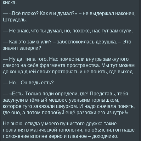
киска.
— «Всё плохо? Как я и думал?» – не выдержал наконец
Штрудель.
— Не знаю, что ты думал, но, похоже, нас тут замкнули.
— Как это замкнули? – забеспокоилась девушка. – Это
значит заперли?
— Ну да, типа того. Нас поместили внутрь замкнутого
самого на себя фрагмента пространства. Мы тут можем
до конца дней своих проторчать и не понять, где выход.
— Но... Он ведь есть?
— «Есть. Только поди определи, где! Представь, тебя
засунули в тёмный мешок с узеньким горлышком,
которое туго завязали шнурком. И надо сначала понять,
где оно, а потом попробуй ещё развяжи его изнутри!»
Не знаю, откуда у моего пушистого дружка такие
познания в магической топологии, но объяснил он наше
положение вполне верно и главное – доходчиво.