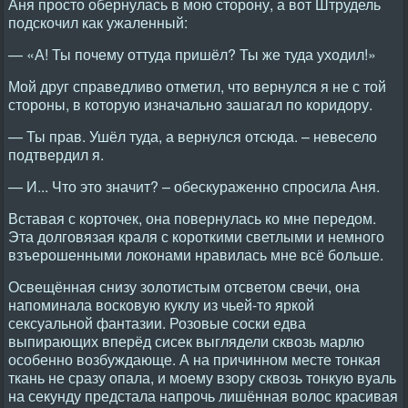
Аня просто обернулась в мою сторону, а вот Штрудель
подскочил как ужаленный:
— «А! Ты почему оттуда пришёл? Ты же туда уходил!»
Мой друг справедливо отметил, что вернулся я не с той
стороны, в которую изначально зашагал по коридору.
— Ты прав. Ушёл туда, а вернулся отсюда. – невесело
подтвердил я.
— И... Что это значит? – обескураженно спросила Аня.
Вставая с корточек, она повернулась ко мне передом.
Эта долговязая краля с короткими светлыми и немного
взъерошенными локонами нравилась мне всё больше.
Освещённая снизу золотистым отсветом свечи, она
напоминала восковую куклу из чьей-то яркой
сексуальной фантазии. Розовые соски едва
выпирающих вперёд сисек выглядели сквозь марлю
особенно возбуждающе. А на причинном месте тонкая
ткань не сразу опала, и моему взору сквозь тонкую вуаль
на секунду предстала напрочь лишённая волос красивая