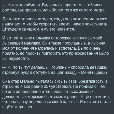
— Никакого обмана. Видишь ли, просто мы, гоблины,
ростом, как правило, чуть более того же самого метра.
Я стоял и терпеливо ждал, когда она наконец меня уже
нащупает. А чтобы скоротать время, начал почёсывать
Штруделя за ушком, ему это нравится.
И вот её тонкие пальчики осторожно коснулись моей
лысеющей макушки. Они такие прохладные, а лысина
моя от волнения нагрелась и вспотела. Было очень
приятно, но просить повторить это прикосновения было
бы неуместно.
— И что ты тут делаешь... гоблин? – спросила девушка,
отдёрнув руку и отступив на шаг назад. – Меня ищешь?
Она старательно пыталась скрыть свои брезгливость и
страх, но я всё равно их чувствовал. Не понимаю, чем,
но она определённо отличалась от всех земных
девчонок, с которыми был знаком ранее. Ещё я отметил,
что она сразу перешла со мной на «ты». И от этого стало
ещё интереснее.