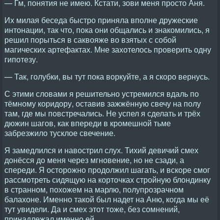
— Гм, понятия не имею. Кстати, зови меня просто Аня.
Их милая беседа быстро приняла вполне дружеские
интонации, так что, пока они общались и знакомились, я
решил порыться в саквояже во взятых с собой
магических артефактах. Мне захотелось проверить одну
гипотезу.
— Так, голубки, вы тут пока воркуйте, а я скоро вернусь.
С этими словами я решительно устремился вдаль по
тёмному коридору, оставив зажжённую свечу на полу
там, где мы повстречались. Не успел я сделать и трёх
дюжин шагов, как впереди в кромешной тьме
забрезжило тусклое свечение.
Я замедлился и навострил слух. Тихий девичий смех
донёсся до меня через мгновение, но не сзади, а
спереди. Я осторожно продолжил шагать, и вскоре смог
рассмотреть сидящую на корточках стройную блондинку
в странном, похожем на марлю, полупрозрачном
балахоне. Именно такой был надет на Аню, когда мы её
тут увидели. Да и смех этот тоже, без сомнений,
принадлежал именно ей.