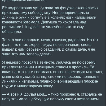
Её подростковая чуть угловатая фигурка склонилась к
приземистому собеседнику. Непропорционально
длинные руки и согнутые в коленях ноги напоминали
конечности богомола. Девушка то хохотала над
репликами Штруделя, то увлечённо что-то ему
объясняла.
То, что они поладили, меня, конечно, радовало. Но тот
факт, что я так скоро, никуда не сворачивая, снова
вышел к ним, серьёзно озадачил. В самом деле, я не
знал, что нам теперь делать.
Я немного постоял в темноте, любуясь её по-своему
привлекательным и изящным станом в профиль. Её
юная нагота так и светилась сквозь невесомую материю,
маня мой мужской взгляд своими непосредственными
линиями и изгибами, плавно очерчивающими плоские
грудки и миниатюрную попку.
— А вот и я, друзья мои... – тихо произнёс я, стараясь не
напугать мило щебечущую парочку своим появлением.