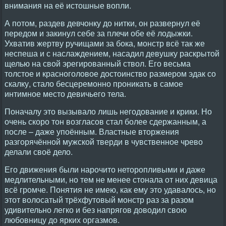
внимания на её истошные вопли.
А потом, раздев девчонку до нитки, он развернул её
передом и закинул себе за плечи обе её лодыжки.
Ухватив жертву ручищами за бока, монстр всё так же
неспеша и с наслаждением, насадил девушку раскрытой
щелью на свой эрегированный ствол. Его весьма
толстое и красноголовое достоинство размером эдак со
скалку, стало бесцеремонно проникать в самое
интимное место девичьего тела.
Поначалу это вызывало лишь негодование и крики. Но
очень скоро тон возгласов стал более сдержанным, а
после – даже упоённым. Властные вторжения
разгорячённой мужской тверди в чувственное чрево
делали своё дело.
Его движения были нарочито неторопливыми и даже
медлительными, но тем не менее стонала от них девица
всё громче. Понятия не имею, как ему это удавалось, но
этот волосатый трёхфутовый монстр раз за разом
удивительно легко и без напрягов доводил свою
любовницу до ярких оргазмов.