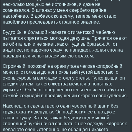
несколько мощных её источников, я даже не
сомневался. В штанах у меня свербело крайне
настойчиво. В добавок ко всему, теперь меня стало
назойливо преследовать странное видение.
Будто бы в большой комнате с гигантской мебелью
пытается спрятаться молодая девушка. Прячется она от
её обитателя и не знает, как оттуда выбраться. А тот
видит её, но нарочно сразу не нападает, желая сполна
насладиться испытываемым ею страхом.
Огромный, похожий на орангутана человекоподобный
монстр, с головы до ног покрытый густой шерстью, с
очень суровым взглядом стоял у стены. Гулко дыша, он
следил за тем, как его жертва мечется в попытках
укрыться. Он был совершенно гол, и его член набухал с
каждой секундой в предвкушении скорого совокупления.
Наконец, он сделал всего один уверенный шаг и без
труда схватил девушку. Он подбросил её в воздухе
словно куклу. Затем, зажав беднягу под мышкой,
свободной рукой начал срывать с неё одежду. Здоровяк
делал это очень степенно, не обращая никакого