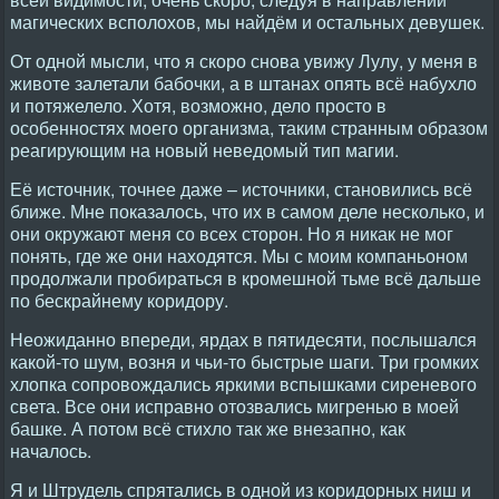
магических всполохов, мы найдём и остальных девушек.
От одной мысли, что я скоро снова увижу Лулу, у меня в
животе залетали бабочки, а в штанах опять всё набухло
и потяжелело. Хотя, возможно, дело просто в
особенностях моего организма, таким странным образом
реагирующим на новый неведомый тип магии.
Её источник, точнее даже – источники, становились всё
ближе. Мне показалось, что их в самом деле несколько, и
они окружают меня со всех сторон. Но я никак не мог
понять, где же они находятся. Мы с моим компаньоном
продолжали пробираться в кромешной тьме всё дальше
по бескрайнему коридору.
Неожиданно впереди, ярдах в пятидесяти, послышался
какой-то шум, возня и чьи-то быстрые шаги. Три громких
хлопка сопровождались яркими вспышками сиреневого
света. Все они исправно отозвались мигренью в моей
башке. А потом всё стихло так же внезапно, как
началось.
Я и Штрудель спрятались в одной из коридорных ниш и