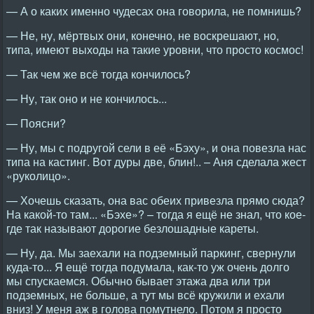
— А о каких именно чудесах она говорила, не помнишь?
— Не, ну, мёртвых они, конечно, не воскрешают, но,
типа, имеют выходы на такие уровни, что просто космос!
— Так чем же всё тогда кончилось?
— Ну, так оно и не кончилось...
— Поясни?
— Ну, мы с подругой сели в её «Бэху», и она повезла нас
типа на кастинг. Вот дуры две, блин!.. – Аня сделала жест
«руколицо».
— Хочешь сказать, она вас обеих привезла прямо сюда?
На какой-то там... «Бэхе»? – тогда я ещё не знал, что кое-
где так называют дорогие безлошадные кареты.
— Ну, да. Мы заехали на подземный паркинг, свернули
куда-то... Я ещё тогда подумала, как-то уж очень долго
мы спускаемся. Обычно бывает этажа два или три
подземных, не больше, а тут мы всё кружили и ехали
вниз! У меня аж в голова помутнело. Потом я просто