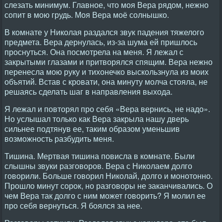
слезать минимум. Главное, что моя Вера рядом, нежно
сопит в мою грудь. Моя Вера моё солнышко.
В комнате у Николая раздался звук падения тяжелого
предмета. Вера дернулась, из-за шума ей пришлось
проснуться. Она посмотрела на меня. Я лежал с
закрытыми глазами и притворялся спящим. Вера нежно
перенесла мою руку и тихонечко выскользнула из моих
объятий. Встав с кровати, она минуту молча стояла, не
решаясь сделать шаг в направления выхода.
Я лежал и повторял про себя «Вера вернись, не надо».
Но услышал только как Вера закрыла нашу дверь
сильнее подтянув ее, таким образом уменьшив
возможность разбудить меня.
Тишина. Мертвая тишина повисла в комнате. Были
слышны звуки разговоров. Вера с Николаем долго
говорили. Больше говорил Николай, долго и монотонно.
Прошло минут сорок, но разговоры не заканчивались. О
чем Вера так долго с ним может говорить? Я молил ее
про себя вернуться. Я боялся за нее.