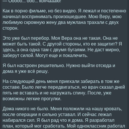
— Ооооо... ооо... кончаааю!
Как в порно фильме, но без видео. Я лежал и постепенно
начинал воспринимать произошедшее. Мою Веру, мою
любимую скромную жену два мужлана трахали с двух
сторон.
Это уже был перебор. Моя Вера она не такая. Она не
может быть такой. С другой стороны, кто ее защитит? Я
здесь, а она одна там с двумя бугаями. Не даст мирно,
заберут силой. Могут еще и покалечить.
Я был настроен решительно. Нужно выйти отсюда и
дома я уже всё решу.
На следующий день меня приехали забирать в том же
составе. Было легче передвигаться, но врач сказал дней
пять не вставать и не нагружать спину. После, уже
возможны легкие прогулки.
Дома никого не было. Меня положили на нашу кровать,
после операции я сильно уставал. И сейчас лежал
набирался сил. Я был рад что я дома. Я разработал
план, который мог сработать. Мой одноклассник работал