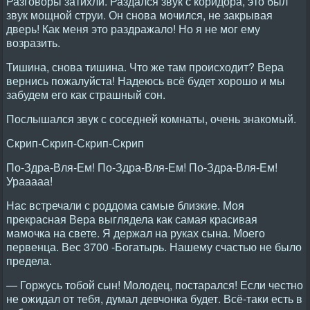
Разговоры затихли. Раздался звук с коридора, это был
звук мощной струи. Он снова мочился, не закрывая
дверь! Как меня это раздражало! Но я не мог ему
возразить.
Тишина, снова тишина. Что же там происходит? Вера
вернись пожалуйста! Надеюсь всё будет хорошо и мы
забудем его как страшный сон.
Послышался звук с соседней комнаты, очень знакомый.
Скрип-Скрип-Скрип-Скрип
По-Здра-Вля-Ем! По-Здра-Вля-Ем! По-Здра-Вля-Ем!
Урааааа!
Нас встречали с роддома самые близкие. Моя
прекрасная Вера выглядела как самая красивая
мамочка на свете. Я держал на руках сына. Моего
первенца. Вес 3700 -Богатырь. Нашему счастью не было
предела.
— Горжусь тобой сын! Молодец, постарался! Если честно
не ожидал от тебя, думал девчонка будет. Всё-таки есть в