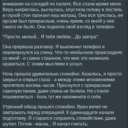
внимание на соседей по палате. Все спали кроме меня.
Вера напряглась, выгнулась, опустила голову в постель
и глухой стон пронзил наш матрац. Она вся тряслась, ее
оргазм был прекрасным, очень ярким, со мной у нее
такого не было. Она подняла свой взгляд в телефон.
"Прости, милый... Я тебя люблю... До завтра".
Она прервала разговор. Я выключил телефон и
перевернулся на спину. Что-то необычное происходило
со мной - и самое странное, что мне это начинало
нравиться. С этими мыслями я уснул.
Ночь прошла удивительно спокойно. Казалось, я просто
закрыл и открыл глаза - а между этими мгновениями
пролетело восемь часов. Проснулся с прекрасным
самочувствием, даже спина не болела. Но стоило
пошевелиться - боль тут же напомнила о себе.
Утренний обход прошёл спокойно. Врач велел не
завтракать перед операцией. К одиннадцати начали
подготовку. Я старался сохранять спокойствие, даже
шутил. Потом - маска... Я начал считать: