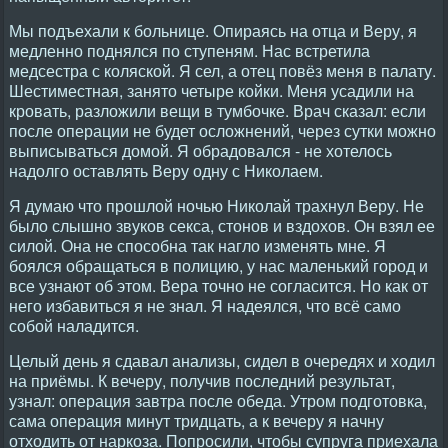
Мы подъехали к больнице. Опираясь на отца и Веру, я
медленно поднялся по ступеням. Нас встретила
медсестра с коляской. Я сел, а отец повёз меня в палату.
Шестиместная, занято четыре койки. Меня усадили на
кровать, разложили вещи в тумбочке. Врач сказал: если
после операции не будет осложнений, через сутки можно
выписываться домой. Я обрадовался - не хотелось
надолго оставлять Веру одну с Николаем.
Я думаю что прошлой ночью Николай трахнул Веру. Не
было слышно звуков секса, стонов и вздохов. Он взял ее
силой. Она не способна так нагло изменять мне. Я
боялся обращаться в полицию, у нас маленький город и
все узнают об этом. Вера точно не согласится. Но как от
него избавиться я не знал. Я надеялся, что всё само
собой наладится.
Целый день я сдавал анализы, сидел в очередях и ходил
на приёмы. К вечеру, получив последний результат,
узнал: операция завтра после обеда. Утром подготовка,
сама операция минут тридцать, а к вечеру я начну
отходить от наркоза. Попросили, чтобы супруга приехала