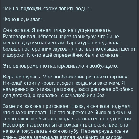
"Миша, подожди, схожу попить воды".
"Конечно, милая".
Она встала. Я лежал, глядя на пустую кровать.
Разговаривал шёпотом через гарнитуру, чтобы не
мешать другим пациентам. Гарнитура передавала
больше посторонних звуков - я явственно слышал шёпот
и шорохи. Кто-то ещё определённо был в комнате.
Это одновременно настораживало и возбуждало.
Вера вернулась. Моё воображение рисовало картину:
Николай стоит у кровати, ждёт, когда мы закончим. Я
намеренно затягивал разговор, расспрашивая об обоях
для детской, о кроватке - с качалкой или без.
Заметив, как она прикрывает глаза, я сначала подумал,
что она хочет спать. Но это выражение было знакомым -
точно такое же бывало, когда я ласкал её перед сексом.
Несмотря на все попытки сохранять спокойствие, она
начала покусывать нижнюю губу. Перевернувшись на
спину, снова задержала взгляд на чём-то за кадром.