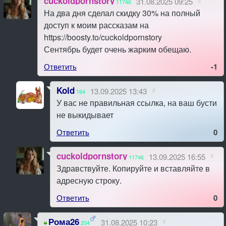
cuckoldpornstory
31.08.2025 09:25
#
11746
На два дня сделал скидку 30% на полный
доступ к моим рассказам на
https://boosty.to/cuckoldpornstory
Сентябрь будет очень жарким обещаю.
Ответить
-1
Kold
13.09.2025 13:43
#
164
У вас не правильная ссылка, на ваш бусти
не выкидывает
Ответить
0
cuckoldpornstory
13.09.2025 16:55
#
11746
Здравствуйте. Копируйте и вставляйте в
адресную строку.
Ответить
0
Рома26
31.08.2025 10:23
#
204