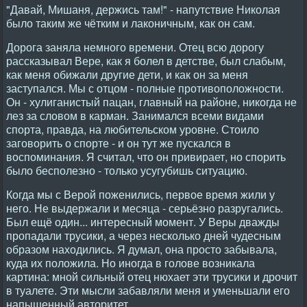
"Давай, Мишаня, держись там!" - напутствие Николая
было таким же чётким и лаконичным, как он сам.
Дорога заняла немного времени. Отец всю дорогу
рассказывал Вере, как я болел в детстве, был слабым,
как меня обижали другие дети, и как он за меня
заступался. Мы с отцом - полные противоположности.
Он - хулиганистый пацан, главный на районе, никогда не
лез за словом в карман. Занимался всеми видами
спорта, правда, на любительском уровне. Стоило
заговорить о спорте - и он тут же пускался в
воспоминания. Я считал, что он привирает, но спорить
было бесполезно - только усугубишь ситуацию.
Когда мы с Верой поженились, первое время жили у
него. Не выдержали и месяца - серьёзно разругались.
Был ещё один... интересный момент. У Веры дважды
пропадали трусики, а через несколько дней чудесным
образом находились. Я думал, она просто забывала,
куда их положила. Но иногда в голове возникала
картина: мной сильный отец нюхает эти трусики и дрочит
в туалете. Эти мысли забавляли меня и уменьшали его
напыщенный авторитет.