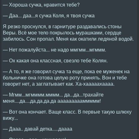
— Хороша сучка, нравится тебе?
— Даа... даа...я сучка Коля, я твоя сучка
Я резко проснулся, в гарнитуре раздавались стоны
Веры. Всё мое тело покрылось мурашками, сердце
забилось. Сон пропал. Меня как окатили ледяной водой.
— Нет пожалуйста... не надо ммгмм...мгммм.
— Ох какая она классная, свезло тебе Колян.
— А то, я же говорил сучка та еще, пока ее муженек на
больничке она готова целую роту принять. Вон и тебе
говорит нет, а заглатывает как. Ха-хааааахаааа.
— Мгмм...мгмммм.мммм... да...да...трахайте
меня....да....да.да.да.да аааааааааммммм!
— Вот она кончает. Ваще класс. В первые такую шлюху
вижу...
— Дааа.. давай детка.....даааа