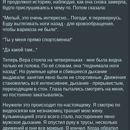
Я продолжил историю, наблюдая, как она снова замерла,
будто прислушиваясь к чему-то. Потом сказала:
"Милый, это очень интересно... Погоди, я перевернусь.
Буду вытягивать ноги назад - для кровообращения,
чтобы варикоза не было".
"Ты у меня прямо спортсменка!"
"Да какой там..."
Теперь Вера стояла на четвереньках - мне была видна
только её голова. По её словам, она "поднимала ноги
назад". Но румяные щёки и сбившееся дыхание
выдавали: занятия явно были не спортивные. Движения
становились всё интенсивнее, дыхание - прерывистым,
переходящим в стон. Глаза пытались смотреть на меня,
но постоянно закатывались.
Неужели это происходит по-настоящему. Я смотрю по
видеосвязи как незнакомец трахает мою жену.
Кульминацией этого всего стало, постороннее явно
мужское дыхание. Я опустил руку в трусы, несколько
движений и они все мокрые. Я кончил. Когда обратил