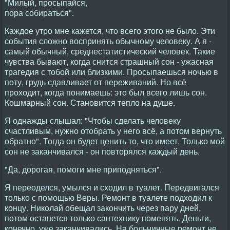
"Милый, просыпайся,
пора собираться".
Каждое утро мне кажется, что всего этого не было. Эти
события сложно воспринять обычному человеку. А я -
самый обычный, среднестатистический человек. Такие
чувства бывают, когда снится страшный сон - ужасная
трагедия с тобой или близкими. Просыпаешься ночью в
поту, грудь сдавливает от переживаний. Но всё
проходит, когда понимаешь: это был всего лишь сон.
Кошмарный сон. Становится тепло на душе.
Я однажды слышал: "Чтобы сделать человеку
счастливым, нужно отобрать у него всё, а потом вернуть
обратно". Тогда он будет ценить то, что имеет. Только мой
сон не заканчивался - он повторялся каждый день.
"Да, дорогая, помоги мне приподняться".
Я переоделся, умылся и сходил в туалет. Передвигался
только с помощью Веры. Ремонт в туалете подходил к
концу. Николай обещал закончить через пару дней,
потом останется только сантехнику поменять. Деньги,
конечно, уже заканчивались. На больничные ремонт не