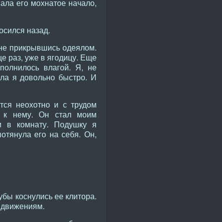
упала его мохнатое начало,
осился назад.
, не прикрывшись одеялом.
е раз, уже в ягодицу. Еще
полнилось влагой. Я, не
ла я довольно быстро. И
ится неохотно и с трудом
ь к нему. Он стал моим
 в комнату. Подушку я
отянула его на себя. Он,
убы коснулись ее клитора.
м движениям.