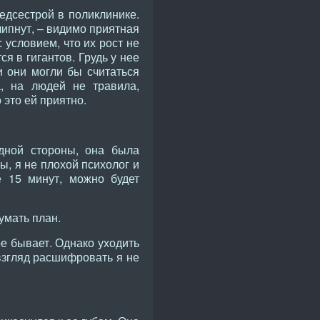
медсестрой в поликлинике.
липнут, – видимо приятная
 условием, что их рост не
 в гигантов. Грудь у нее
 они могли бы считаться
а, на людей не травила,
 это ей приятно.
дной стороны, она была
ы, я не плохой психолог и
е 15 минут, можно будет
умать план.
ое бывает. Однако уходить
 взгляд расшифровать я не