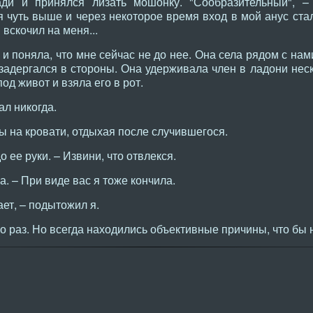
ди и принялся лизать мошонку. "Сообразительный", –
 чуть выше и через некоторое время вход в мой анус ста
 вскочил на меня...
и поняла, что мне сейчас не до нее. Она села рядом с нам
задергался в стороны. Она удерживала член в ладони неск
д живот и взяла его в рот.
ал никогда.
ы на кровати, отдыхая после случившегося.
о ее руки. – Извини, что отвлекся.
а. – При виде вас я тоже кончила.
ет, – подытожил я.
о раз. Но всегда находились объективные причины, что бы н