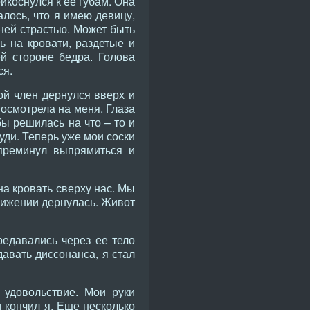
икоснулся к ее губам. Она
алось, что я имею девицу,
нней страстью. Может быть
ь на кровати, раздетые и
ей стороне бедра. Голова
ся.
ой член дернулся вверх и
осмотрела на меня. Глаза
ы решилась на что – то и
руди. Теперь уже мои соски
 преминул выпрямиться и
на кровать сверху нас. Мы
вижении дернулась. Живот
редавались через ее тело
давать диссонанса, я стал
 удовольствие. Мои руки
м кончил я. Еще несколько