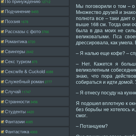
По принуждению
12712
Мы поговорили о том – о 
Подчинение
Множество друзей и знако
9455
полнота все – таки дает 
Поэзия
1678
выше 168 см. Тогда они о
была в два моих не силь
Рассказы с фото
3766
великоватыми. Пса свое
Романтика
дрессировала, как умела. 
6720
Свингеры
2642
– Я налью еще кофе? – сп
Секс туризм
875
– Нет. Кажется я больш
великолепным собеседнико
Сексwife & Cuckold
4088
знаю, что пора действо
Служебный роман
собираться и идти домой. 
2777
Случай
– Я отнесу посуду на кухн
11747
Странности
3456
Я подошел вплотную к окн
без борьбы не хотелось и
Студенты
4420
смог.
Фантазии
4085
– Потанцуем?
Фантастика
4303