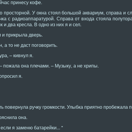
ейчас принесу кофе.
 просторной. У окна стоял большой аквариум, справа и сл
ка с радиоаппаратурой. Справа от входа стояла полутора
 и два кресла. В одно из них я и сел.
 и прикрыла дверь.
, а то не даст поговорить.
ра, – кивнул я.
– пожала она плечами. – Музыку, а не хрипы.
опросил я.
ть повернула ручку громкости. Улыбка приятно пробежала п
ояснила она.
 если я заменю батарейки... "