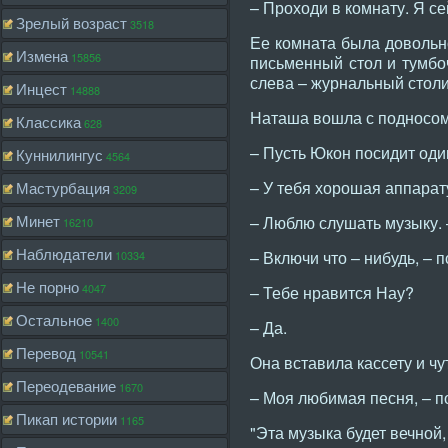
– Проходи в комнату. Я с
Зрелый возраст
3518
Ее комната была довольно
Измена
15856
письменный стол и тумбоч
слева – журнальный столик
Инцест
14888
Наташа вошла с подносом
Классика
628
– Пусть Юкон посидит один
Куннилингус
4564
– У тебя хорошая аппарату
Мастурбация
3209
Минет
– Люблю слушать музыку. 
16210
Наблюдатели
– Включи что – нибудь, – п
10334
Не порно
4047
– Тебе нравится Нау?
Остальное
1400
– Да.
Перевод
10541
Она вставила кассету и чу
Переодевание
1670
– Моя любимая песня, – п
Пикап истории
1165
"Эта музыка будет вечной,