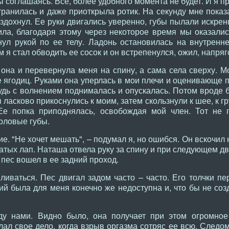
 соглашаясь. Все, более удобного момента не будет. И я пр
странилась и даже приоткрыла ротик. На секунду мне показ
вздохнул. Ее руки двигались уверенно, губы пылали искре
ла, благодаря этому через некоторое время мы оказалис
нул рукой по ее телу. Ладонь остановилась на внутренн
м я стал обводить ее сосок и он встрепенулся, ожил, напряг
она и перевернула меня на спину, а сама села сверху. М
 ягодиц. Руками она уперлась в мои плечи и оценивающе п
удь с волнением поднималась и опускалась. Потом вроде б
 ласково прикоснулись к моим, затем скользнули к шее, к г
 Ее попка приподнялась, освобождая мой член. Тот не
оловые губы.
е. "Не хочет мешать", – подумал я, но ошибся. Он вскочил 
атых лап. Наташа отвела руку за спину и при следующем д
 пес вошел в ее задний проход.
иваться. Пес двигал задом часто – часто. Его толчки пе
ий была для меня конечно же недоступна и, что бы не соз
у нами. Видно было, она получает при этом огромное
лал свое дело, когда взрыв оргазма сотряс ее всю. Следо