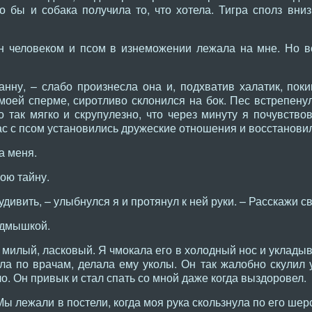
то бы и собака получила то, что хотела. Тигра сполз вн
н человеком и псом в изнеможении лежала на мне. Но в
нну, – слабо произнесла она и, подхватив халатик, поки
моей сперме, сиротливо склонился на бок. Пес встрепенул
 так мягко и скрупулезно, что через минуту я почувство
с с псом установились дружеские отношения и восстанови
а меня.
ою тайну.
удивить, – улыбнулся я и протянул к ней руки. – Расскажи с
одмышкой.
 милый, ласковый. Я чмокала его в холодный нос и укладыв
ла по врачам, делала ему уколы. Он так жалобно скулил у
ло. Он привык и стал спать со мной даже когда выздоровел.
 лежали в постели, когда моя рука скользнула по его шерст