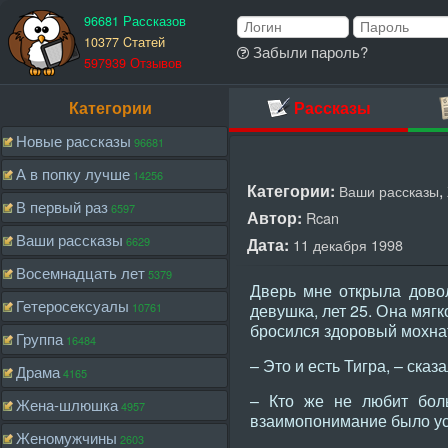
96681 Рассказов
10377 Cтатей
Забыли пароль?
597939 Отзывов
Категории
Рассказы
Новые рассказы
96681
А в попку лучше
14256
Категории:
,
Ваши рассказы
В первый раз
6597
Автор:
Rcan
Ваши рассказы
6629
Дата:
11 декабря 1998
Восемнадцать лет
5379
Дверь мне открыла довол
Гетеросексуалы
10761
девушка, лет 25. Она мягк
бросился здоровый мохнат
Группа
16484
– Это и есть Тигра, – ска
Драма
4165
– Кто же не любит боль
Жена-шлюшка
4957
взаимопонимание было ус
Женомужчины
2603