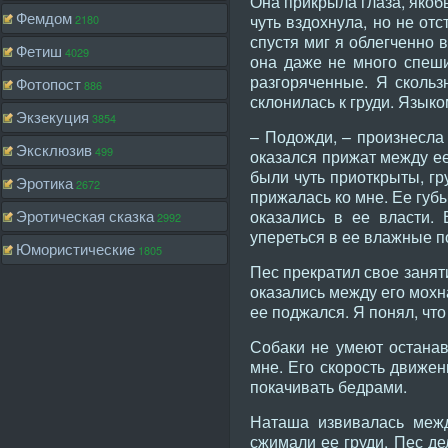
Она прикрыла глаза, якобы
Фемдом
чуть вздохнула, но не от
2180
спустя миг я облегченно 
Фетиш
4029
она даже не много спеши
разгоряченные. Я скольз
Фотопост
886
склонилась к груди. Языко
Экзекуция
3854
– Подожди, – произнесла 
Эксклюзив
499
оказался прижат между ее
были чуть приоткрыты, гр
Эротика
2672
прижалась ко мне. Ее губы
Эротическая сказка
оказались в ее власти.
2992
упереться в ее влажные п
Юмористические
1805
Пес прекратил свое заняти
оказались между его мохн
ее поджался. Я понял, что
Собаки не умеют останавл
мне. Его скорость движен
покачивать бедрами.
Наташа извивалась межд
сжимали ее груди. Пес де