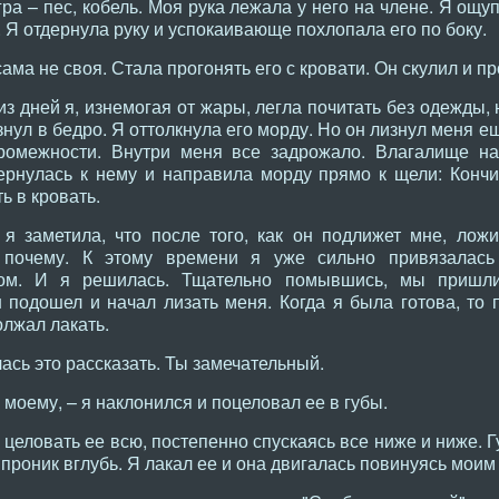
игра – пес, кобель. Моя рука лежала у него на члене. Я ощ
. Я отдернула руку и успокаивающе похлопала его по боку.
ама не своя. Стала прогонять его с кровати. Он скулил и пр
из дней я, изнемогая от жары, легла почитать без одежды
нул в бедро. Я оттолкнула его морду. Но он лизнул меня ещ
ромежности. Внутри меня все задрожало. Влагалище на
ернулась к нему и направила морду прямо к щели: Кончи
ь в кровать.
 я заметила, что после того, как он подлижет мне, лож
а почему. К этому времени я уже сильно привязалас
ом. И я решилась. Тщательно помывшись, мы пришли
подошел и начал лизать меня. Когда я была готова, то п
олжал лакать.
ась это рассказать. Ты замечательный.
 моему, – я наклонился и поцеловал ее в губы.
 целовать ее всю, постепенно спускаясь все ниже и ниже. Г
 проник вглубь. Я лакал ее и она двигалась повинуясь мои