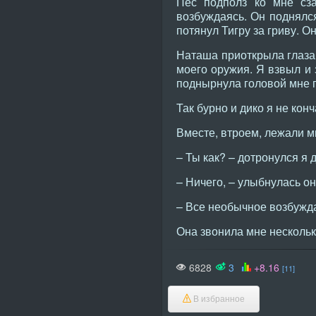
Пес подполз ко мне сза
возбуждаясь. Он поднялся
потянул Тигру за гриву. Он
Наташа приоткрыла глаза 
моего оружия. Я взвыл и 
поднырнула головой мне по
Так бурно и дико я не конч
Вместе, втроем, лежали м
– Ты как? – дотронулся я д
– Ничего, – улыбнулась он
– Все необычное возбужда
Она звонила мне нескольк
6828
3
+8.16
[11]
В избранное