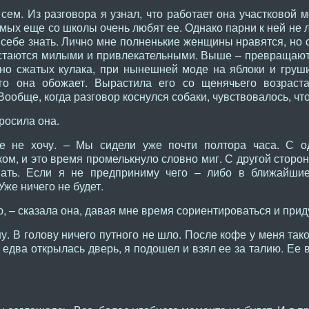
сем. Из разговора я узнал, что работает она участковой 
мых еще со школы очень любят ее. Однако парни к ней не 
о себе знать. Лично мне полненькие женщины нравятся, но с
стаются милыми и привлекательными. Выше – превращаются
но сжатых кулака, при нынешней моде на яблоки и груши
го она обожает. Вырастила его со щенячьего возраст
Вообще, когда разговор коснулся собаки, чувствовалось, что
росила она.
е не хочу. – Мы сидели уже почти полтора часа. С о
м, и это время промелькнуло словно миг. С другой сторон
вать. Если я не предприниму чего – либо в ближайши
Уже ничего не будет.
ю, – сказала она, давая мне время сориентироваться и прид
у. В голову ничего путного не шло. После кофе у меня так
, едва открылась дверь, я подошел и взял ее за талию. Ее