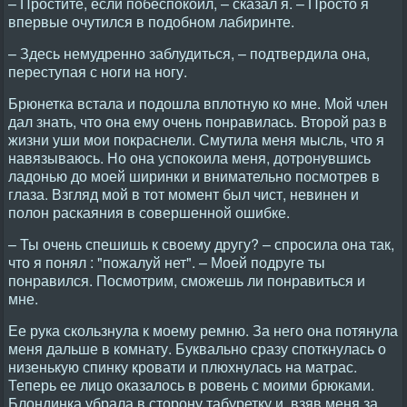
– Простите, если побеспокоил, – сказал я. – Просто я
впервые очутился в подобном лабиринте.
– Здесь немудренно заблудиться, – подтвердила она,
переступая с ноги на ногу.
Брюнетка встала и подошла вплотную ко мне. Мой член
дал знать, что она ему очень понравилась. Второй раз в
жизни уши мои покраснели. Смутила меня мысль, что я
навязываюсь. Но она успокоила меня, дотронувшись
ладонью до моей ширинки и внимательно посмотрев в
глаза. Взгляд мой в тот момент был чист, невинен и
полон раскаяния в совершенной ошибке.
– Ты очень спешишь к своему другу? – спросила она так,
что я понял : "пожалуй нет". – Моей подруге ты
понравился. Посмотрим, сможешь ли понравиться и
мне.
Ее рука скользнула к моему ремню. За него она потянула
меня дальше в комнату. Буквально сразу споткнулась о
низенькую спинку кровати и плюхнулась на матрас.
Теперь ее лицо оказалось в ровень с моими брюками.
Блондинка убрала в сторону табуретку и, взяв меня за