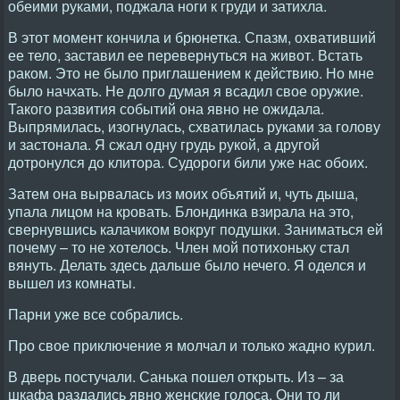
обеими руками, поджала ноги к груди и затихла.
В этот момент кончила и брюнетка. Спазм, охвативший
ее тело, заставил ее перевернуться на живот. Встать
раком. Это не было приглашением к действию. Но мне
было начхать. Не долго думая я всадил свое оружие.
Такого развития событий она явно не ожидала.
Выпрямилась, изогнулась, схватилась руками за голову
и застонала. Я сжал одну грудь рукой, а другой
дотронулся до клитора. Судороги били уже нас обоих.
Затем она вырвалась из моих объятий и, чуть дыша,
упала лицом на кровать. Блондинка взирала на это,
свернувшись калачиком вокруг подушки. Заниматься ей
почему – то не хотелось. Член мой потихоньку стал
вянуть. Делать здесь дальше было нечего. Я оделся и
вышел из комнаты.
Парни уже все собрались.
Про свое приключение я молчал и только жадно курил.
В дверь постучали. Санька пошел открыть. Из – за
шкафа раздались явно женские голоса. Они то ли