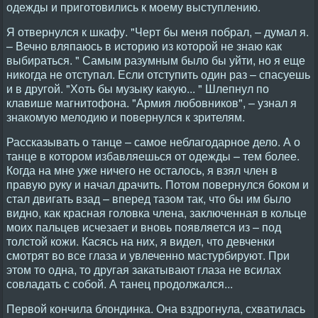
одежды и приготовились к моему выступлению.
Я отвернулся к шкафу. "Черт бы меня побрал, – думал я.
– Вечно вляпаюсь в историю из которой не знаю как
выбираться. " Самым разумным было бы уйти, но я еще
никогда не отступал. Если отступить один раз – спасуешь
и в другой. "Хоть бы музыку какую... " Шлепнул по
клавише магнитофона. "Армия любовников", – узнал я
знакомую мелодию и повернулся к зрителям.
Рассказывать о танце – самое неблагодарное дело. А о
танце в котором избавляешься от одежды – тем более.
Когда на мне уже ничего не осталось, я взял член в
правую руку и начал драчить. Потом повернулся боком и
стал двигать взад – вперед тазом так, что бы им было
видно, как красная головка члена, заключенная в кольце
моих пальцев исчезает и вновь появляется из – под
толстой кожи. Касясь на них, я видел, что девченки
смотрят во все глаза и увлеченно мастурбируют. При
этом то одна, то другая закатывают глаза не всилах
совладать с собой. А танец продолжался...
Первой кончила блондинка. Она вздрогнула, схватилась