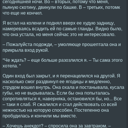
сегодняшней ночи. Во – вторых, потому что меня,
пьяную скотину, двинули по башке. В – третьих, потомк
что еще не кончил.
Я встал на колени и поднял вверх ее худую задницу,
намереваясь всадить ей по самые гланды. Видно было,
что она устала, но меня сейчас это не интересовало.
– Пожалуйста подожди, – умоляюще прошептала она и
прикрыла вход рукой.
"Че ждать? – еще больше разозлился я. – Ты сама этого
хотела. "
Один вход был закрыт, и я перенацелился на другой. Я
насколько смог раздвинул ее ягодицы и медленно,
струдом вошел внутрь. Она охала и постанывала, кусала
губы, но не вырывалась. Если бы она попыталась
сопротивляться я, наверняка, остановился бы, но... Все
– таки я слаб. Я сжалился и стал действовать со всей
нежностью на которую способен. Постепенно она
пробудилась и кончили мы вместе.
– Хочешь анекдот? – спросила она за завтраком. –