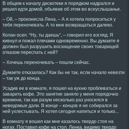
В общем к началу дискотеки я порядком надрался и
решил идти домой, объявив об этом во всеуслышанье.
– Ой, – произнесла Лена, – А я хотела попроситься у
тебя переночевать. А то мне возвращаться далеко.
Колан осел. "Ну, ты даешь", – говорил его взгляд. Я
кивнул и пожал плечами одновременно. Вы думаете я
должен был разрушить восхищение своих товарищей
отказом переспать с ней?
– Хочешь переночевать – пошли сейчас.
Думаете отказалась? Как бы не так, если начало невезти
– так уж до конца.
Усадив ее в комнате, я пошел на кухню проблеваться и
заварить кофе. Это занятие заняло у меня порядочно
времени, так как разум несколько раз уносился в
неведомые дали. В конце – концов я не собирался за
ней ухлестывать. Я хотел сегодня напиться и только...
В комнату я вошел как мне казалось твердо стоя на
ногах. Поставил кофе на стол. Ленка, видимо твердо