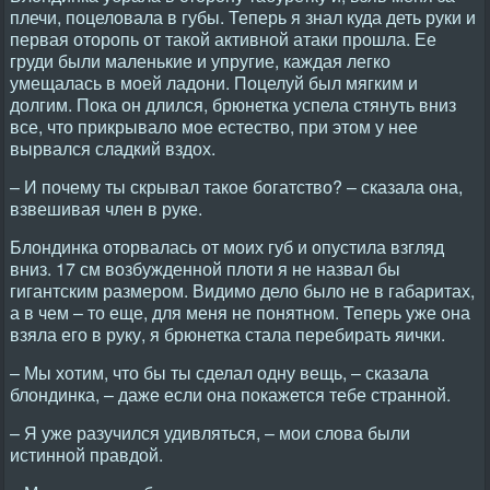
плечи, поцеловала в губы. Теперь я знал куда деть руки и
первая оторопь от такой активной атаки прошла. Ее
груди были маленькие и упругие, каждая легко
умещалась в моей ладони. Поцелуй был мягким и
долгим. Пока он длился, брюнетка успела стянуть вниз
все, что прикрывало мое естество, при этом у нее
вырвался сладкий вздох.
– И почему ты скрывал такое богатство? – сказала она,
взвешивая член в руке.
Блондинка оторвалась от моих губ и опустила взгляд
вниз. 17 см возбужденной плоти я не назвал бы
гигантским размером. Видимо дело было не в габаритах,
а в чем – то еще, для меня не понятном. Теперь уже она
взяла его в руку, я брюнетка стала перебирать яички.
– Мы хотим, что бы ты сделал одну вещь, – сказала
блондинка, – даже если она покажется тебе странной.
– Я уже разучился удивляться, – мои слова были
истинной правдой.