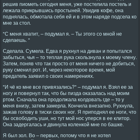
решив пиометь сегодня меня, уже постелила постель и
лежала прикрывшись простыней. Увидив кофе, она
поднялась, обмотала себя ей и в этом наряде подсела ко
мне за стол.
"С меня хватит, – подумал я. – Ты этого со мной не
сделаешь. "
Сделала. Сумела. Едва я рухнул на диван и попытался
забыться, чья – то теплая рука скользнула к моему члену.
Затем, поняв что так просто от меня ничего не добиться,
руку сменил рот. И, через некоторое время, мой
предатель заявил о своих намерениях.
"И чё ко мне все привязались?" – подумал я. Взял ее за
ногу и повернул так, что бы пизда оказалась над моим
ртом. Сначала она продолжала колдовать где – то у
меня внизу, затем замерла. Кончила внезапно. Рухнула,
зажав голову в тиски своих ног. Я приподнял ее ноги, что
бы освободить уши, но тут мой нос уперся в ее клитор.
Она задергалась и двинула коленкой мне по башке.
Я был зол. Во – первых, потому что я не хотел