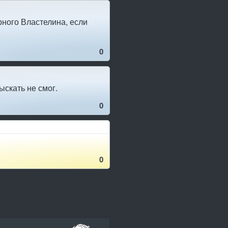
рного Властелина, если
0
ыскать не смог.
0
0