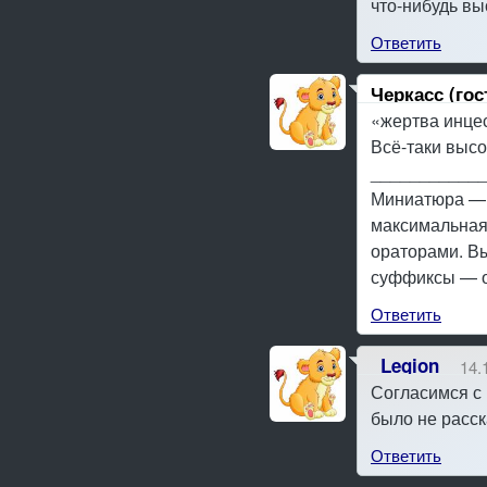
что-нибудь в
Ответить
Черкасс (гос
«жертва инце
Всё-таки высо
___________
Миниатюра — 
максимальная 
ораторами. В
суффиксы — о
Ответить
_Legion_
14.
Согласимся с 
было не расск
Ответить