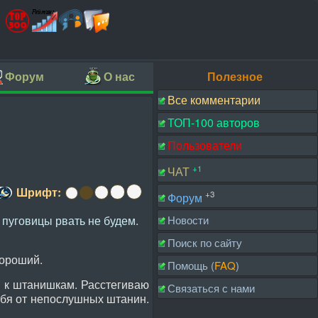
Форум
О нас
Полезное
Все комментарии
ТОП-100 авторов
Пользователи
+1
ЧАТ
Шрифт:
+3
Форум
 пуговицы рвать не будем.
Новости
Поиск по сайту
хороший.
Помощь (
FAQ
)
м к штанишкам. Расстегиваю
Связаться с нами
ебя от непослушных штанин.