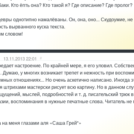
баки. Кто ёпть она? Кто такой я? Где описание? Где пролог? 
евры однотипно намалёваны. Он, она, оно... Скудоумие, не
ть вырванного куска текста.
им словом!
)
13.11.2013 22:01
#
едает настроение. По крайней мере, я его уловил. Собстве
. Думаю, у многих возникает трепет и нежность при воспом
имных отношениях... Но очень аскетично написано. Иногда э
 штрихами мастерски рисует всю картину. Но в данном сл
щущений, мыслей, подробностей и т. д. писательский трюк в
зии, воспоминания в нужные печатные слова. Читатель не 
а на меня глазами аля «Саша Грей"»