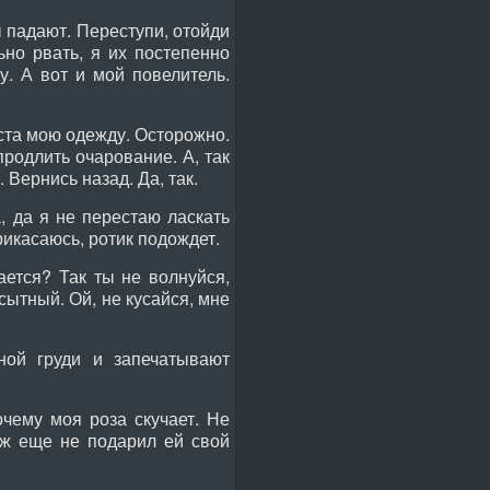
 падают. Переступи, отойди
ьно рвать, я их постепенно
у. А вот и мой повелитель.
йста мою одежду. Осторожно.
родлить очарование. А, так
 Вернись назад. Да, так.
 да я не перестаю ласкать
рикасаюсь, ротик подождет.
ается? Так ты не волнуйся,
сытный. Ой, не кусайся, мне
ой груди и запечатывают
очему моя роза скучает. Не
 ж еще не подарил ей свой