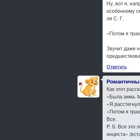
Ну, вот я, на
особенному см
ля С. Г.
«Потом я трах
Звучит даже не
предшествовал
Ответить
Романтичны
Как этот расск
«Была зима. 
«Я расстегну
«Потом я трах
Все.
P. S. Все это 
инцеста» (вст