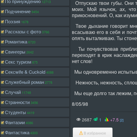
По принуждению
12713
Отпускаю твои губы. Они ту
моих. Мой язычок, ах, чт
Подчинение
9454
прикосновений. О, как изуми
Поэзия
1678
Твое дыхание говорит мне 
Рассказы с фото
всасываю его в себя и почт
3766
опять выталкиваю. Ты стонеш
Романтика
6720
Ты почувствовав приближ
Свингеры
2642
переходят в крик наслажден
нет слов!
Секс туризм
875
Мы одновременно испытыва
Сексwife & Cuckold
4088
Служебный роман
Нежность, нежность, сплош
2778
Случай
Мы еще долго так лежим, по
11748
Странности
3456
8/05/98
Студенты
4419
2687
1
+7.5
[2]
Фантазии
4086
Фантастика
4303
В избранное