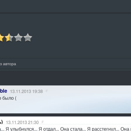
з автора
ble
13.11.2013 19:38
#
о было (
ь)
13.11.2013 21:30
#
а... Я улыбнулся... Я отдал... Она стала... Я расстегнул... Он