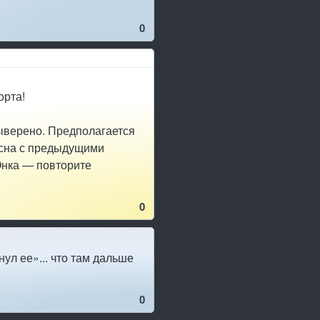
0
орта!
ыверено. Предполагается
асна с предыдущими
Онка — повторите
0
нул ее»... что там дальше
0