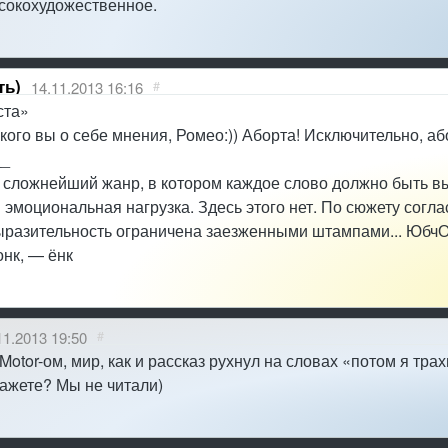
ысокохудожественное.
ть)
14.11.2013 16:16
#
ста»
кого вы о себе мнения, Ромео:)) Аборта! Исключительно, аб
__
сложнейший жанр, в котором каждое слово должно быть в
эмоциональная нагрузка. Здесь этого нет. По сюжету согл
ыразительность ограничена заезженными штампами... Юбч
нк, — ёнк
11.2013 19:50
#
Motor-ом, мир, как и рассказ рухнул на словах «потом я трах
ажете? Мы не читали)