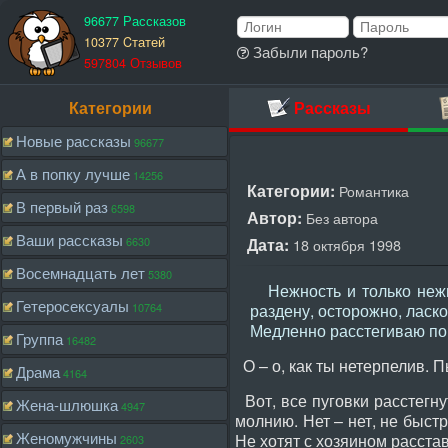
96677 Рассказов
10377 Cтатей
Забыли пароль?
597804 Отзывов
Категории
Рассказы
Новые рассказы
96677
А в попку лучше
14256
Категории:
Романтика
В первый раз
6598
Автор:
Без автора
Ваши рассказы
6630
Дата:
18 октября 1998
Восемнадцать лет
5380
Нежность и только нежно
Гетеросексуалы
10764
раздену, осторожно, ласк
Медленно расстегиваю по
Группа
16482
О – о, как ты нетерпелив. 
Драма
4164
Вот, все пуговки расстегну
Жена-шлюшка
4947
молнию. Нет – нет, не быст
Женомужчины
Не хотят с хозяином расста
2603