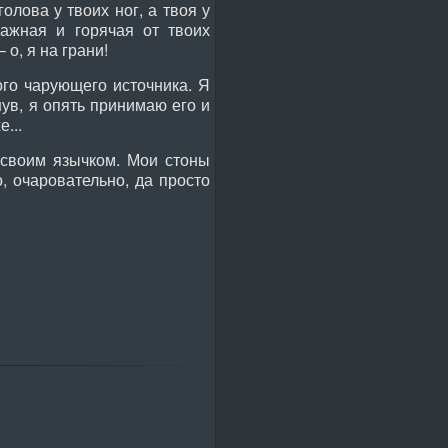
олова у твоих ног, а твоя у
лажная и горячая от твоих
 о, я на грани!
ого чарующего источника. Я
ув, я опять принимаю его и
...
своим язычком. Мои стоны
, очаровательно, да просто