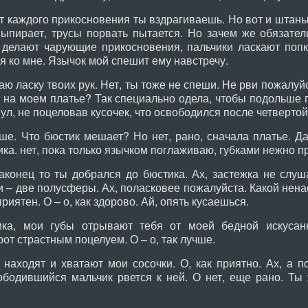
т каждого прикосновения ты вздрагиваешь. Но вот и штаны
 выпирает, трусы порвать пытается. Но зачем же обязател
 делают чарующие прикосновения, пальчики ласкают попк
ся ко мне. Язычок мой спешит ему навстречу.
ю ласку твоих рук. Нет, ты тоже не спеши. Не рви пожалу
 на моем платье? Так специально одела, чтобы подольше п
ул, не поцеловав кусочек, что освободился после четвертой.
 Что бюстик мешает? Но нет, рано, сначала платье. Да,
ка. нет, пока только язычком поглаживаю, губками нежно п
конец то ты добрался до бюстика. Ах, застежка не слуш
ни – две полусферы. Ах, поласковее пожалуйста. Какой нена
риятен. О – о, как здорово. Ай, опять кусаешься.
а, мои губы отрывают тебя от моей бедной искусанн
т страстным поцелуем. О – о, так лучше.
аходят и хватают мои сосочки. О, как приятно. Ах, а п
ободившийся мальчик рвется к ней. О нет, еще рано. Ты