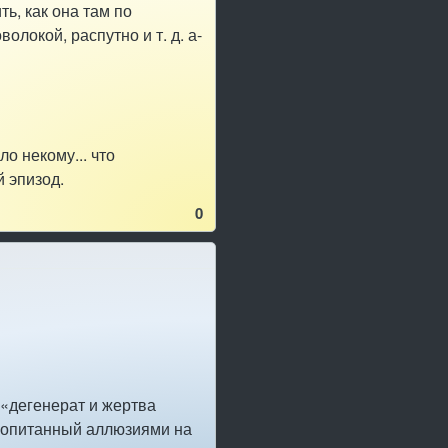
ть, как она там по
олокой, распутно и т. д. а-
ло некому... что
 эпизод.
0
я «дегенерат и жертва
пропитанный аллюзиями на