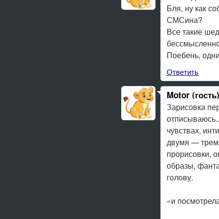
Бля, ну как со
СМСина?
Все такие шед
бессмысленнос
Поебень, одн
Ответить
Motor (гость
Зарисовка пер
отписываюсь..
чувствах, инт
двумя — тремя
прорисовки, о
образы, фанта
голову.
«и посмотрел