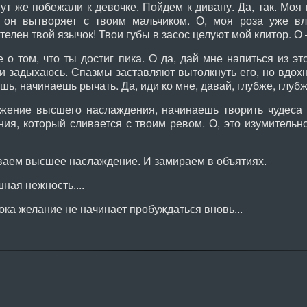
т же побежали к девочке. Пойдем к дивану. Да, так. Моя г
о он вытворяет с твоим мальчиком. О, моя роза уже в
телен твой язычок! Твои губы в засос целуют мой клитор. О –
о том, что ты достиг пика. О да, дай мне напиться из эт
и задыхаюсь. Спазмы заставляют вытолкнуть его, но вдохн
ь, начинаешь рычать. Да, иди ко мне, давай, глубже, глубже
ение высшего наслаждения, начинаешь творить чудеса 
ия, который сливается с твоим ревом. О, это изумительно
ем высшее наслаждение. И замираем в объятиях.
ная нежность....
ка желание не начинает пробуждаться вновь...