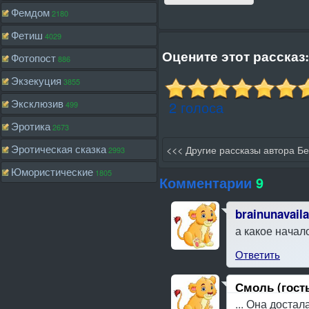
Фемдом
2180
Фетиш
4029
Оцените этот рассказ:
Фотопост
886
Экзекуция
3855
Эксклюзив
2 голоса
499
Эротика
2673
Эротическая сказка
<<< Другие рассказы автора Бе
2993
Юмористические
1805
Комментарии
9
brainunavaila
а какое начал
Ответить
Смоль (гост
... Она достал