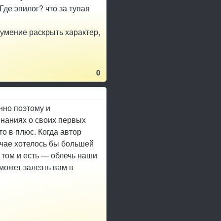
Где эпилог? что за тупая
 умение раскрыть характер,
0
нно поэтому и
инаниях о своих первых
то в плюс. Когда автор
учае хотелось бы большей
 том и есть — облечь наши
может залезть вам в