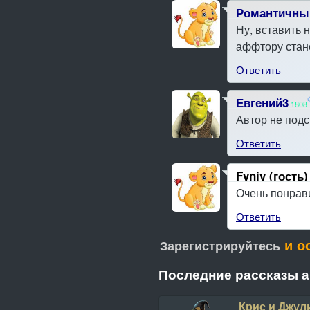
Романтичны
Ну, вставить 
аффтору стане
Ответить
Евгений3
1808
Автор не подс
Ответить
Fynjy (гость)
Очень понрави
Ответить
и о
Зарегистрируйтесь
Последние рассказы 
Крис и Джули