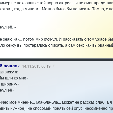
пример не поклонник этой порно актрисы и не смог представи
отрит, когда минетит. Можно было бы написать. Томно, с пов
нул её. «
 знаю как... потом мир рухнул. И рассказать о том ужасе бы
о сексу вы постарались описать, а сам секс как вырванный
й пошляк
14.11.2013 00:19
#
аз вижу я:
Мы шли ко мне»
л ширинку»
нул её»
лично мое мнение... бла-бла-бла... может не рассказ слаб, а 
авить нужное), не способый понять сей опус, несомненно 