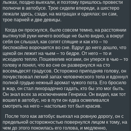
лыжах, поздно выехали, и поэтому пришлось провести
полночи в автобусе. Трое сидели впереди, а шестеро
лежали здесь, сзади, на матрацах и одеялах: он сам,
трое парней и две девицы.
Когда он проснулся, было совсем темно, на расстоянии
вытянутой руки ничего вообще не было видно, а вокруг
себя он слышал, как сопят спящие и как кто – то
беспокойно ворочается во сне. Вдруг до него дошло, что
щекой он лежит на чьем – то бедре. От него – то и
исходило тепло. Пошевелив ногами, он уперся в чью – то
голову и понял, что во сне он развернулся на сто
восемьдесят градусов. Осторожно приподняв голову, он
почувствовал легкий запах человеческого тела и вдохнул
полной грудью нежный аромат чужого пота. Его бросило
в жар, он стал лихорадочно гадать, кто бы это мог быть.
Он знал всех за исключением Генриха. Он видел, как тот
вошел в автобус, но в пути он едва осмеливался
смотреть на него – настолько тот был красив.
После того как автобус выехал на ровную дорогу, он с
предельной осторожностью повернулся лицом к тому, на
чем до этого покоилась его голова, и медленно,