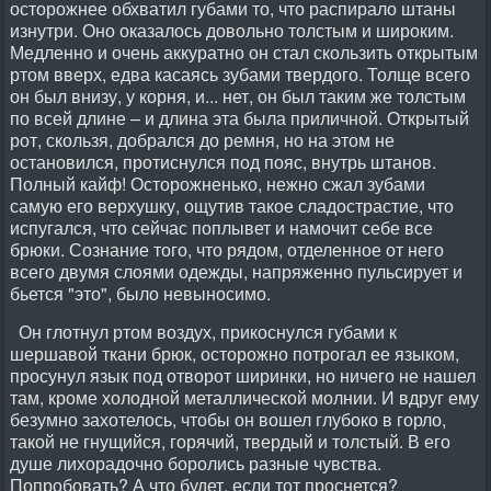
осторожнее обхватил губами то, что распирало штаны
изнутри. Оно оказалось довольно толстым и широким.
Медленно и очень аккуратно он стал скользить открытым
ртом вверх, едва касаясь зубами твердого. Толще всего
он был внизу, у корня, и... нет, он был таким же толстым
по всей длине – и длина эта была приличной. Открытый
рот, скользя, добрался до ремня, но на этом не
остановился, протиснулся под пояс, внутрь штанов.
Полный кайф! Осторожненько, нежно сжал зубами
самую его верхушку, ощутив такое сладострастие, что
испугался, что сейчас поплывет и намочит себе все
брюки. Сознание того, что рядом, отделенное от него
всего двумя слоями одежды, напряженно пульсирует и
бьется "это", было невыносимо.
Он глотнул ртом воздух, прикоснулся губами к
шершавой ткани брюк, осторожно потрогал ее языком,
просунул язык под отворот ширинки, но ничего не нашел
там, кроме холодной металлической молнии. И вдруг ему
безумно захотелось, чтобы он вошел глубоко в горло,
такой не гнущийся, горячий, твердый и толстый. В его
душе лихорадочно боролись разные чувства.
Попробовать? А что будет, если тот проснется?