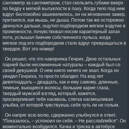
сантиметр за сантиметром, стал скользить губами вверх
по бедру к мягкой выпуклости в паху. Когда тело под ним
вдруг беспокойно зашевелилось, он на мгновение замер,
притаился, как мышь, не дыша. Потом так же осторожно
двинулся дальше, ощутил подбородком мягкое вздутие в
промежности, почувствовал носом характерный запах
пота, услышал биение собственного пульса, когда
мягкое под его подбородком стало вдруг превращаться в
твердое. Вот это номер!
Он решил, что это наверняка Генрих. Двое остальных
парней были несомненные натуралы – каждый был со
своей девушкой. О нем никто ничего не знал. Когда он
увидел Генриха, то просто обалдел. На вид лет
девятнадцать – двадцать, как и ему самому, длинные,
темные, вьющиеся волосы, большие карие глаза,
твердый мужской взгляд, который, кажется,
просверливает тебя насквозь, слегка насмешливая
улыбка, от которой чувствуешь себя чуть ли не голым.
Он напряг всю волю, сдержанно улыбнулся в ответ.
"Показалось, – успокоил он себя. – Не расслабляйся". Он
моментально возбудился. Качка и тряска в автобусе