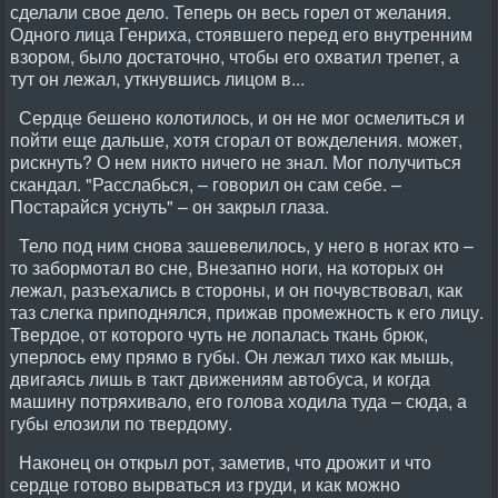
сделали свое дело. Теперь он весь горел от желания.
Одного лица Генриха, стоявшего перед его внутренним
взором, было достаточно, чтобы его охватил трепет, а
тут он лежал, уткнувшись лицом в...
Сердце бешено колотилось, и он не мог осмелиться и
пойти еще дальше, хотя сгорал от вожделения. может,
рискнуть? О нем никто ничего не знал. Мог получиться
скандал. "Расслабься, – говорил он сам себе. –
Постарайся уснуть" – он закрыл глаза.
Тело под ним снова зашевелилось, у него в ногах кто –
то забормотал во сне, Внезапно ноги, на которых он
лежал, разъехались в стороны, и он почувствовал, как
таз слегка приподнялся, прижав промежность к его лицу.
Твердое, от которого чуть не лопалась ткань брюк,
уперлось ему прямо в губы. Он лежал тихо как мышь,
двигаясь лишь в такт движениям автобуса, и когда
машину потряхивало, его голова ходила туда – сюда, а
губы елозили по твердому.
Наконец он открыл рот, заметив, что дрожит и что
сердце готово вырваться из груди, и как можно