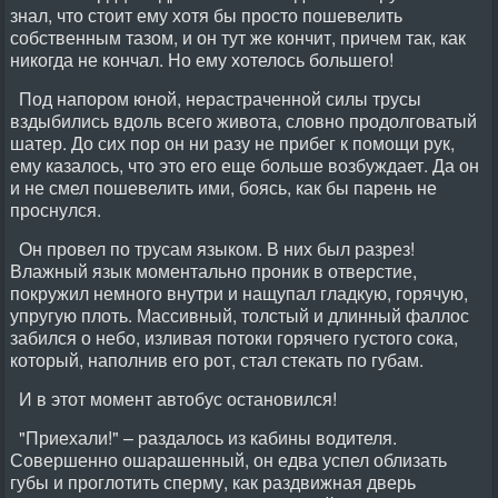
знал, что стоит ему хотя бы просто пошевелить
собственным тазом, и он тут же кончит, причем так, как
никогда не кончал. Но ему хотелось большего!
Под напором юной, нерастраченной силы трусы
вздыбились вдоль всего живота, словно продолговатый
шатер. До сих пор он ни разу не прибег к помощи рук,
ему казалось, что это его еще больше возбуждает. Да он
и не смел пошевелить ими, боясь, как бы парень не
проснулся.
Он провел по трусам языком. В них был разрез!
Влажный язык моментально проник в отверстие,
покружил немного внутри и нащупал гладкую, горячую,
упругую плоть. Массивный, толстый и длинный фаллос
забился о небо, изливая потоки горячего густого сока,
который, наполнив его рот, стал стекать по губам.
И в этот момент автобус остановился!
"Приехали!" – раздалось из кабины водителя.
Совершенно ошарашенный, он едва успел облизать
губы и проглотить сперму, как раздвижная дверь