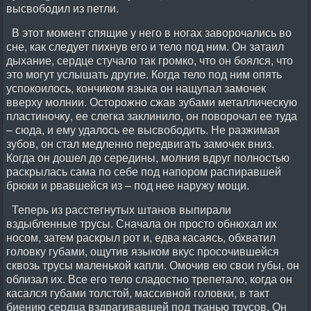
высвободил из петли.
В этот момент спящие у него в ногах заворочались во
сне, как следует пихнув его и тело под ним. Он затаил
дыхание, сердце стучало так громко, что он боялся, что
это могут услышать другие. Когда тело под ним опять
успокоилось, кончиком языка он нащупал замочек
вверху молнии. Осторожно сжав зубами металлическую
пластиночку, ее слегка заклинило, он поворочал ее туда
– сюда, и ему удалось ее высвободить. Не разжимая
зубов, он стал медленно передвигать замочек вниз.
Когда он дошел до середины, молния вдруг полностью
раскрылась сама по себе под напором распиравшей
брюки и рвавшейся из – под нее наружу мощи.
Теперь из расстегнутых штанов выпирали
вздыбленные трусы. Сначала он просто обнюхал их
носом, затем раскрыл рот и, едва касаясь, обхватил
головку губами, ощутив языком вкус просочившейся
сквозь трусы маленькой капли. Омочив ею свои губы, он
облизал их. Все его тело сладостно трепетало, когда он
касался губами толстой, массивной головки, в такт
биению сердца вздрагивавшей под тканью трусов. Он