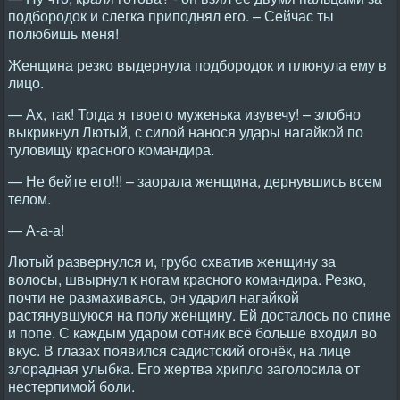
подбородок и слегка приподнял его. – Сейчас ты
полюбишь меня!
Женщина резко выдернула подбородок и плюнула ему в
лицо.
— Ах, так! Тогда я твоего муженька изувечу! – злобно
выкрикнул Лютый, с силой нанося удары нагайкой по
туловищу красного командира.
— Не бейте его!!! – заорала женщина, дернувшись всем
телом.
— А-а-а!
Лютый развернулся и, грубо схватив женщину за
волосы, швырнул к ногам красного командира. Резко,
почти не размахиваясь, он ударил нагайкой
растянувшуюся на полу женщину. Ей досталось по спине
и попе. С каждым ударом сотник всё больше входил во
вкус. В глазах появился садистский огонёк, на лице
злорадная улыбка. Его жертва хрипло заголосила от
нестерпимой боли.