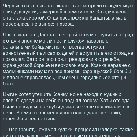
Черные глаза цыгана с жалостью смотрели на худенькую
спину девушки, замершей в немом горе. За один день
она стала сиротой. Отца расстреляли бандиты, а мать
повесилась, не вынеся позора.
Яшка знал, что Данька с сестрой хотели вступить в отряд
к отцу и вполне могли нести службу наравне с
остальными бойцами, но тот всегда остужал
воинственный пыл своих детей и вступить в его отряд не
позволял. Зато он поощрял тренировки в стрельбе,
французской борьбе и верховой езде. Ксанка наравне с
мальчишками изучала все приемы французской борьбы
и вполне справлялась, чем очень гордились её отец и
брат.
Цыган хотел утешить Ксанку, но не находил нужных
слов. С досады на себя он поднял голову. Хаты отсюда
были не видны, но клубы дыма все ещё поднимались в
небо. Время от времени доносились далекие крики,
стрельба и рев скотины.
— Всё грабят, - сжимая кулаки, процедил Валерка, также
смотря на клубы дыма, - а красные отряды ещё так