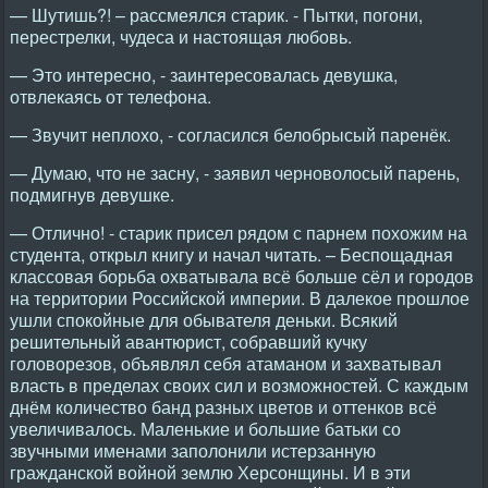
— Шутишь?! – рассмеялся старик. - Пытки, погони,
перестрелки, чудеса и настоящая любовь.
— Это интересно, - заинтересовалась девушка,
отвлекаясь от телефона.
— Звучит неплохо, - согласился белобрысый паренёк.
— Думаю, что не засну, - заявил черноволосый парень,
подмигнув девушке.
— Отлично! - старик присел рядом с парнем похожим на
студента, открыл книгу и начал читать. – Беспощадная
классовая борьба охватывала всё больше сёл и городов
на территории Российской империи. В далекое прошлое
ушли спокойные для обывателя деньки. Всякий
решительный авантюрист, собравший кучку
головорезов, объявлял себя атаманом и захватывал
власть в пределах своих сил и возможностей. С каждым
днём количество банд разных цветов и оттенков всё
увеличивалось. Маленькие и большие батьки со
звучными именами заполонили истерзанную
гражданской войной землю Херсонщины. И в эти