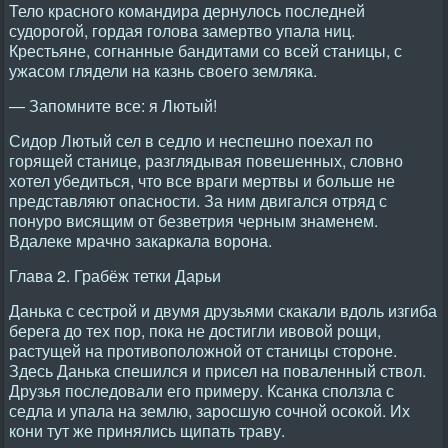
Тело красного командира дернулось последней
судорогой, гордая голова замертво упала ниц.
Крестьяне, согнанные бандитами со всей станицы, с
ужасом глядели на казнь своего земляка.
— Запомните все: я Лютый!
Сидор Лютый сел в седло и неспешно поехал по
горящей станице, разглядывая повешенных, словно
хотел убедиться, что все враги мертвы и больше не
представляют опасности. За ним двигался отряд с
понуро висящим от безветрия черным знаменем.
Вдалеке мрачно закаркала ворона.
Глава 2. Грабёж тетки Дарьи
Данька с сестрой и двумя друзьями скакали вдоль изгиба
берега до тех пор, пока не достигли ивовой рощи,
растущей на противоположной от станицы стороне.
Здесь Данька спешился и присел на поваленный ствол.
Друзья последовали его примеру. Ксанка сползла с
седла и упала на землю, заросшую сочной осокой. Их
кони тут же принялись щипать траву.