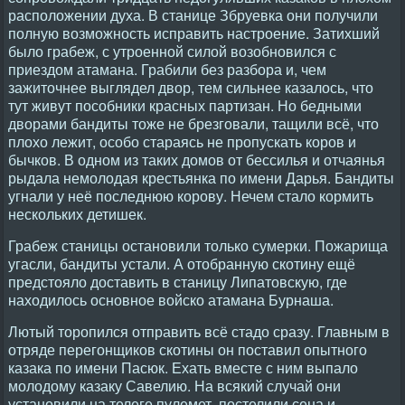
расположении духа. В станице Збруевка они получили
полную возможность исправить настроение. Затихший
было грабеж, с утроенной силой возобновился с
приездом атамана. Грабили без разбора и, чем
зажиточнее выглядел двор, тем сильнее казалось, что
тут живут пособники красных партизан. Но бедными
дворами бандиты тоже не брезговали, тащили всё, что
плохо лежит, особо стараясь не пропускать коров и
бычков. В одном из таких домов от бессилья и отчаянья
рыдала немолодая крестьянка по имени Дарья. Бандиты
угнали у неё последнюю корову. Нечем стало кормить
нескольких детишек.
Грабеж станицы остановили только сумерки. Пожарища
угасли, бандиты устали. А отобранную скотину ещё
предстояло доставить в станицу Липатовскую, где
находилось основное войско атамана Бурнаша.
Лютый торопился отправить всё стадо сразу. Главным в
отряде перегонщиков скотины он поставил опытного
казака по имени Пасюк. Ехать вместе с ним выпало
молодому казаку Савелию. На всякий случай они
установили на телеге пулемет, постелили сена и