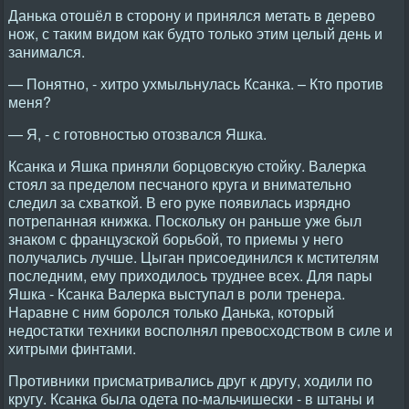
Данька отошёл в сторону и принялся метать в дерево
нож, с таким видом как будто только этим целый день и
занимался.
— Понятно, - хитро ухмыльнулась Ксанка. – Кто против
меня?
— Я, - с готовностью отозвался Яшка.
Ксанка и Яшка приняли борцовскую стойку. Валерка
стоял за пределом песчаного круга и внимательно
следил за схваткой. В его руке появилась изрядно
потрепанная книжка. Поскольку он раньше уже был
знаком с французской борьбой, то приемы у него
получались лучше. Цыган присоединился к мстителям
последним, ему приходилось труднее всех. Для пары
Яшка - Ксанка Валерка выступал в роли тренера.
Наравне с ним боролся только Данька, который
недостатки техники восполнял превосходством в силе и
хитрыми финтами.
Противники присматривались друг к другу, ходили по
кругу. Ксанка была одета по-мальчишески - в штаны и