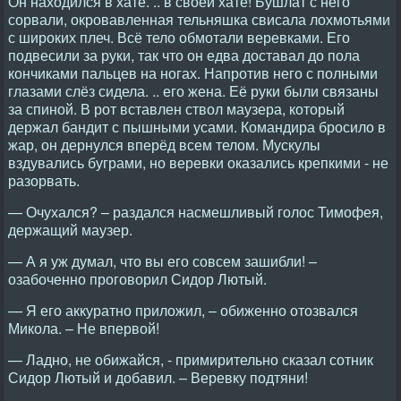
Он находился в хате. .. в своей хате! Бушлат с него
сорвали, окровавленная тельняшка свисала лохмотьями
с широких плеч. Всё тело обмотали веревками. Его
подвесили за руки, так что он едва доставал до пола
кончиками пальцев на ногах. Напротив него с полными
глазами слёз сидела. .. его жена. Её руки были связаны
за спиной. В рот вставлен ствол маузера, который
держал бандит с пышными усами. Командира бросило в
жар, он дернулся вперёд всем телом. Мускулы
вздувались буграми, но веревки оказались крепкими - не
разорвать.
— Очухался? – раздался насмешливый голос Тимофея,
держащий маузер.
— А я уж думал, что вы его совсем зашибли! –
озабоченно проговорил Сидор Лютый.
— Я его аккуратно приложил, – обиженно отозвался
Микола. – Не впервой!
— Ладно, не обижайся, - примирительно сказал сотник
Сидор Лютый и добавил. – Веревку подтяни!