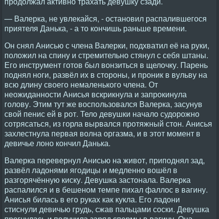
продолжал активно трахать девушку сзади.
— Валерка, не увлекайся, - остановил распалившегося
приятеля Данька, - а то кончишь раньше времени.
Он снял Анисью с члена Валерки, подхватил её на руки,
положил на спину и стремительно стянул с себя штаны.
Его инструмент готов был вонзиться в щелочку. Парень
поднял ноги, развёл их в стороны, и проник в вульву на
всю длину своего немаленького члена. От
неожиданности Анисья вскрикнула и запрокинула
голову. Этим тут же воспользовался Валерка, засунув
свой пенис ей в рот. Тело девушки начало судорожно
сотрясаться, из горла вырвался протяжный стон. Анисья
захлестнула первая волна оргазма, и в этот момент в
девичье лоно кончил Данька.
Валерка перевернул Анисью на живот, приподнял зад,
развёл ладонями ягодицы и медленно вошёл в
разгорячённую киску. Девушка застонала. Валерка
распалился и в бешеном темпе пихал фаллос в вагину.
Анисья билась в его руках как кукла. Его ладони
стиснули девичью грудь, сжав пальцами соски. Девушка
прогнулась и получила заряд спермы в вагину. Она