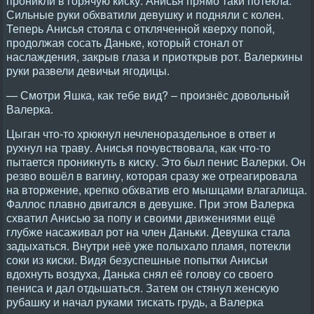
проникли в горячую киску. Анисья прямо таки потекла.
Сильные руки обхватили девушку и подняли с колен.
Теперь Анисья стояла с откляченной кверху попой,
продолжая сосать Даньке, который стонал от
наслаждения, закрыв глаза и приоткрыв рот. Валеркины
руки развели девичьи ягодицы.
— Смотри Яшка, как тебе вид? – произнёс довольный
Валерка.
Цыган что-то хрюкнул нечленораздельное в ответ и
рухнул на траву. Анисья почувствовала, как что-то
пытается проникнуть в киску. Это был пенис Валерки. Он
резво вошёл в вагину, которая сразу же отреагировала
на вторжение, крепко обхватив его мышцами влагалища.
Фаллос плавно двигался в девушке. При этом Валерка
схватил Анисью за попу и своими движениями ещё
глубже насаживал рот на член Даньки. Девушка стала
задыхаться. Внутри неё уже полыхало пламя, потекли
соки из киски. Видя безуспешные попытки Анисьи
вдохнуть воздуха, Данька снял её голову со своего
пениса и дал отдышаться. Затем он стянул женскую
рубашку и начал руками тискать грудь, а Валерка