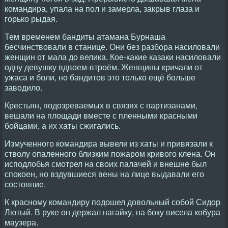
командира, упала на пол и замерла, закрыв глаза и
горько рыдая.
Тем временем бандиты атамана Бурнаша
бесчинствовали в станице. Они без разбора насиловали
женщин от мала до велика. Кое-какие казаки насиловали
одну девушку вдвоем-втроём. Женщины кричали от
ужаса и боли, но бандитов это только ещё больше
заводило.
Крестьян, подозреваемых в связях с партизанами,
вешали на площади вместе с пленными красными
бойцами, а их хаты сжигались.
Измученного командира вывели из хаты и привязали к
стволу опаленного близким пожаром кривого клена. Он
исподлобья смотрел на своих палачей и внешне был
спокоен, но вздувшиеся вены на лице выдавали его
состояние.
К красному командиру подошел довольный собой Сидор
Лютый. В руке он держал нагайку, на боку висела кобура
маузера.