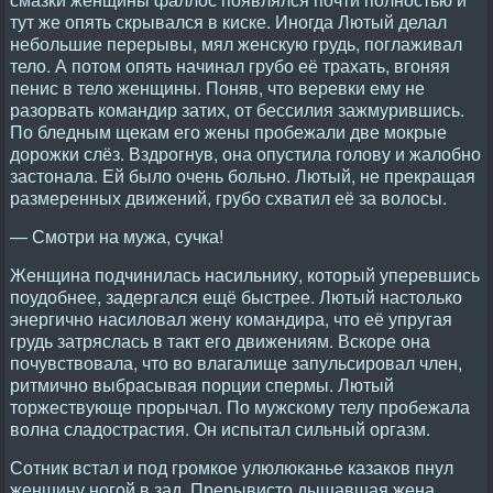
тут же опять скрывался в киске. Иногда Лютый делал
небольшие перерывы, мял женскую грудь, поглаживал
тело. А потом опять начинал грубо её трахать, вгоняя
пенис в тело женщины. Поняв, что веревки ему не
разорвать командир затих, от бессилия зажмурившись.
По бледным щекам его жены пробежали две мокрые
дорожки слёз. Вздрогнув, она опустила голову и жалобно
застонала. Ей было очень больно. Лютый, не прекращая
размеренных движений, грубо схватил её за волосы.
— Смотри на мужа, сучка!
Женщина подчинилась насильнику, который уперевшись
поудобнее, задергался ещё быстрее. Лютый настолько
энергично насиловал жену командира, что её упругая
грудь затряслась в такт его движениям. Вскоре она
почувствовала, что во влагалище запульсировал член,
ритмично выбрасывая порции спермы. Лютый
торжествующе прорычал. По мужскому телу пробежала
волна сладострастия. Он испытал сильный оргазм.
Сотник встал и под громкое улюлюканье казаков пнул
женщину ногой в зад. Прерывисто дышавшая жена