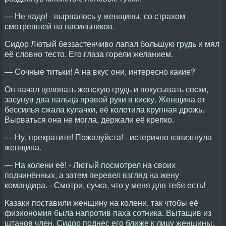
— Не надо! - вырвалось у женщины, со страхом
смотревшей на насильников.
Сидор Лютый беззастенчиво лапал большую грудь и мял
её словно тесто. Его глаза горели желанием.
— Сочные титьки! А на вкус они, интересно какие?
Он начал целовать женскую грудь и покусывать соски,
засунув два пальца правой руки в киску. Женщина от
бессилья сжала кулачки, её колотила крупная дрожь.
Вырваться она не могла, держали её крепко.
— Ну, прекратите! Пожалуйста! - истерично взвизгнула
женщина.
— На колени её! - Лютый посмотрел на своих
подчинённых, а затем перевел взгляд на жену
командира. - Смотри, сучка, что у меня для тебя есть!
Казаки поставили женщину на колени, так чтобы её
физиономия была напротив паха сотника. Вытащив из
штанов член, Сидор поднес его ближе к лицу женщины,