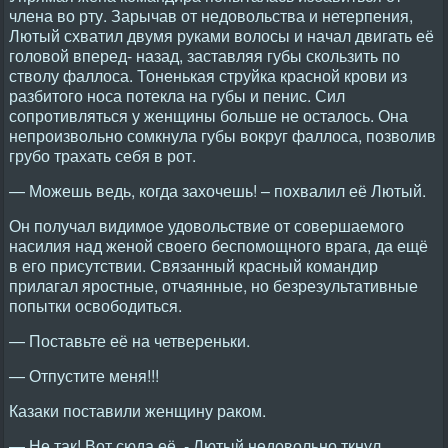
члена во рту. Зарычав от недовольства и нетерпения,
Лютый схватил двумя руками волосы и начал двигать её
головой вперед- назад, заставляя губы скользить по
стволу фаллоса. Тоненькая струйка красной крови из
разбитого носа потекла на губы и пенис. Сил
сопротивляться у женщины больше не осталось. Она
непроизвольно сомкнула губы вокруг фаллоса, позволив
грубо трахать себя в рот.
— Можешь ведь, когда захочешь! – похвалил её Лютый.
Он получал видимое удовольствие от совершаемого
насилия над женой своего беспомощного врага, да ещё
в его присутствии. Связанный красный командир
прилагал яростные, отчаянные, но безрезультативные
попытки освободиться.
— Поставьте её на четвереньки.
— Отпустите меня!!!
Казаки поставили женщину раком.
— Не так! Вот сюда её, - Лютый недовольно ткнул