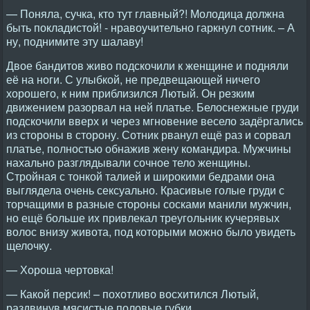
— Поняла, сучка, кто тут главный?! Молодица должна
быть покладистой! - нравоучительно гаркнул сотник. – А
ну, поднимите эту шалаву!
Двое бандитов живо подскочили к женщине и подняли
её на ноги. С улыбкой, не предвещающей ничего
хорошего, к ним приблизился Лютый. Он резким
движением разорвал на ней платье. Белоснежные груди
подскочили вверх и через мгновение весело задёргались
из стороны в сторону. Сотник рванул ещё раз и сорвал
платье, полностью обнажив жену командира. Мужчины
нахально разглядывали сочное тело женщины.
Стройная с тонкой талией и широкими бедрами она
выглядела очень сексуально. Красивые голые груди с
торчащими в разные стороны сосками манили мужчин,
но ещё больше их привлекал треугольник кучерявых
волос внизу живота, под которыми можно было увидеть
щелочку.
— Хороша чертовка!
— Какой персик! – похотливо восхитился Лютый,
раздвинув мясистые половые губки.