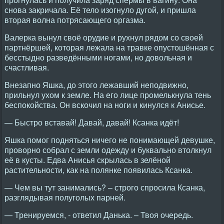
снова закричала. Её тело изогнуло дугой, и пришла
вторая волна потрясающего оргазма.
Валерка вынул своё орудие и рухнул рядом со своей
партнёршей, которая лежала на травке опустошённая с
бесстыдно разведёнными ногами, но довольная и
счастливая.
Внезапно Яшка, до этого лежавший неподвижно,
прильнул ухом к земле. На его лице промелькнула тень
беспокойства. Он вскочил на ноги и кинулся к Анисье.
— Быстро вставай! Давай, давай! Ксанка идёт!
Яшка помог подняться ничего не понимающей девушке,
проворно собрал с земли одежду и буквально втолкнул
её в кусты. Едва Анисья скрылась в зелёной
растительности, как на полянке появилась Ксанка.
— Чем вы тут занимались? – строго спросила Ксанка,
разглядывая полуголых парней.
— Тренируемся, - ответил Данька. – Твоя очередь.