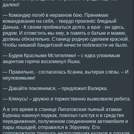
далеко!
— Командир погиб в неравном бою. Принимаю
командование на себя, - твердо произнёс бледный
Данька. - К своим пробиваться долго, а враг - он здесь,
рядом. И отомстить мы ему, в память о батьке и мамке,
должны обязательно. Станицу родную сделаем красной.
Чтобы никакой бандитской нечисти поблизости не было.
— Будем Красными Мстителями! – с едва уловимым
акцентом горячо воскликнул Яшка.
— Правильно, - согласилась Ксанка, вытирая слёзы. – И
неуловимыми!
— Давайте поклянемся, – предложил Валерка.
— Клянусь! – дружно и торжественно вымолвили ребята.
А в это время в станице Липатовская пьяный атаман
Бурнаш накинул пиджак, повязал галстук и в средстве
передвижения, полученном соединением автомобиля и
пары лошадей, отправился в Збруевку. Его
сопровождали тридцать недогулявших казаков в плохом