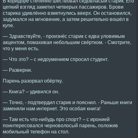
В коридоре степенно шествовал седовласый старик. Его
цепкий взгляд заметил четверых пассажиров. Брови
старика удивлённо взметнулись вверх. Он остановился,
задумался на мгновение, а затем решительно вошёл в
купе.
— Здравствуйте, - произнёс старик с едва уловимым
акцентом, помахивая небольшим свёртком. - Смотрите,
что у меня есть.
— Что это? – с недоумением спросил студент.
— Разверни.
Парень разорвал обёртку.
— Книга? – удивился он.
— Точно, - подтвердил старик и пояснил. - Раньше книги
заменяли нам интернет. Это особая книга!
— Там есть что-нибудь про спорт? – с иронией
поинтересовался черноволосый парень, положив
мобильный телефон на стол.