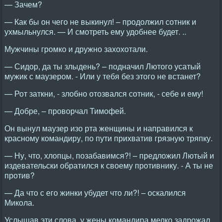
— Зачем?
— Как бы он чего не выкинул! – продолжил сотник и
ухмыльнулся. — И смотреть ему удобнее будет. ..
Мужчины громко и дружно захохотали.
— Сидор, да ты злыдень? – подначил Лютого усатый
мужик с маузером. - Или у тебя без этого не встанет?
— Рот заткни, - злобно отозвался сотник, - себе и ему!
— Добре, – проворчал Тимофей.
Он вынул маузер изо рта женщины и направился к
красному командиру, по пути прихватив грязную тряпку.
— Ну, что, хлопцы, позабавимся?! – предложил Лютый и
издевательски обратился к своему противнику. - А ты не
против?
— Да что с его жинки убудет что ли?! – оскалился
Микола.
Услышав эти слова, у жены командира мелко задрожал