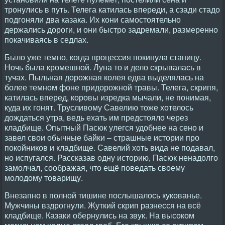
тронулись в путь. Телега катилась впереди, а сзади стадо
подгоняли два казака. Их кони самостоятельно
держались дороги, и они быстро задремали, размеренно
покачиваясь в седлах.
Было уже темно, когда процессия покинула станицу.
Ночь была кромешной. Луна то и дело скрывалась в
тучах. Пыльная дорожная колея едва выделялась на
более темном фоне придорожной травы. Телега, скрипя,
катилась вперед, коровы изредка мычали, не понимая,
куда их гонят. Трусливому Савелию тоже хотелось
дождаться утра, ведь ехать им предстояло через
кладбище. Опытный Пасюк улегся удобнее на сено и
завел свои обычные байки – страшные истории про
покойников и кладбище. Савелий хоть вида не подавал,
но испугался. Рассказав одну историю, Пасюк ненадолго
замолчал, соображая, что ещё поведать своему
молодому товарищу.
Внезапно в полной тишине послышалось кукованье.
Мужчины вздрогнули. Жуткий скрип разнесся на всё
кладбище. Казаки обернулись на звук. На высоком