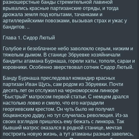
разношерстные банды стремительной лавиной
врывались красные партизанские отряды, и тогда
дрожала земля под копытами, тачанками и
артиллерийскими повозками, вызывая страх и ужас у
бандитов. ..
Глава 1. Сидор Лютый
Голубое и безоблачное небо заволокло серым, низким и
тяжелым дымом. В станице Збруевке хозяйничали
бандиты атамана Бурнаша, горели хаты, тополя, сараи и
коровники. Особенно зверствовал сотник Сидор Лютый.
Банду Бурнаша преследовал командир красных
партизан Иван Щусь, сам родом из Збруевки. Почти
десять лет он отслужил на черноморском линкоре
"Быстрый" матросом первой статьи. С немцем дрался
настолько ловко и смело, что его наградили
георгиевским крестом. Он чуть было не получил
боцманскую дудку, но тут случилась революция. Из-за
своих взглядов пришлось ему бежать с линкора. Так
бывший матрос оказался в родной станице, мечтая
построить новую жизнь, а тут атаманы разные завелись,