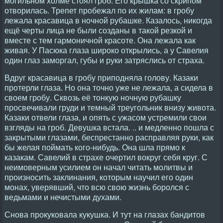
могильном холме стоял гроб. Его крышка со скрипом
отворилась. Трепет пробежал по их жилам: в гробу
лежала красавица в ночной рубашке. Казалось, никогда
ещё черты лица не были созданы в такой резкой и
вместе с тем гармоничной красоте. Она лежала как
живая. У Пасюка глаза широко открылись, а у Савелия
один глаз заморгал, губы и руки затряслись от страха.
Вдруг красавица в гробу приподняла голову. Казаки
протерли глаза. Но она точно уже не лежала, а сидела в
своем гробу. Сквозь её тонкую ночную рубашку
просвечивали груди и темный треугольник внизу живота.
Казаки отвели глаза, и опять с ужасом устремили свои
взгляды на гроб. Девушка встала. .. и медленно пошла с
закрытыми глазами, беспрестанно расправляя руки, как
бы желая поймать кого-нибудь. Она шла прямо к
казакам. Савелий в страхе очертил вокруг себя круг. С
неимоверным усилием он начал читать молитвы и
произносить заклинания, которым научил его один
монах, уверявший, что всю свою жизнь боролся с
ведьмами и нечистыми духами.
Снова прокуковала кукушка. И тут на глазах бандитов