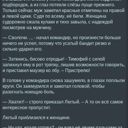
подбородок, а из глаз потекли слёзы пуще прежнего.
Только сейчас муж заметил красные отметины на правой
и левой щеке. Судя по всему, её били. Женщина
судорожно сжала кулаки и тихо завыла, с надеждой
посмотрев на мужчину.
— Сволочи. .., - начал командир, но произнести больше
ничего не успел, потому что усатый бандит резко и
сильно ударил его.
— Заткнись, бисово отродье! - Тимофей с силой
запихнул ему в рот тряпку, лишив возможности говорить,
и приставил маузер ко лбу. – Пристрелю!
В голове у командира снова зашумело, в глазах поплыли
круги. Он зажмурился и замотал головой, чтобы
разогнать ноющую боль.
— Хватит! – строго приказал Лютый. – А то он всё самое
интересное пропустит.
Лютый приблизился к женщине.
— Ну что, краля готова? - он взял её двумя пальцами за