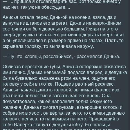
— . .. пришла я отблагодарить вас. Вот только ничего у
нас нет, так уж не обессудьте. ..
Анисья встала перед Данькой на колени, взяла, да и
вынула из штанов его агрегат. Даже в ненапряжённом
состоянии он был довольно большим. Глядя на этого
зверя девушка начала его ритмично дергать вверх-вниз,
а он увеличивался в размере прямо на глазах. Плоть то
скрывала головку, то выпячивала наружу.
— Ну что, хлопцы, расслабимся, - рассмеялся Данька.
Облизав пересохшие губы, Анисья осторожно обхватила
ими пенис. Данька невзначай подался вперед, и девушка
была буквально насажена ртом на член, ощутив его
головку у себя в глотке. Подавив рвотный рефлекс,
Анисья начала двигать головой, вынимая фаллос изо
рта почти полностью и заглатывая его вновь. Она
почувствовала, как её наполняет волна безумного
желания. Данька помогал руками, взъерошив волосы и
собрав их в хвост, он дёргал за него, то снимая девичью
голову с пениса, то нанизывая на него. Пришедший в
себя Валерка стянул с девушки юбку. Его пальцы