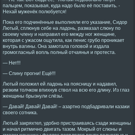
пальцем, показывая, куда надо было её поставить. -
Нехай муженёк полюбуется!
Пока его подчинённые выполняли его указание, Сидор
Лютый, сплюнув себе на ладонь, размазал слюну по
своему члену и направил его между ног женщине,
которая с ужасом ощутила, как пенис грубо проникает
внутрь вагины. Она замотала головой и издала
громогласный вопль полный отчаянья и протеста.
— Нет!!!
— Спину прогни! Ещё!!!
Лютый положил ей ладонь на поясницу и надавил,
резким толчком впихнув ствол на всю его длину. Из глаз
женщины брызнули слёзы.
— Давай! Давай! Давай! – азартно подбадривали казаки
своего сотника.
Лютый закряхтел, удобно пристраиваясь сзади женщины
и начал ритмично двигать тазом. Мокрый от слюны и
смазки женщины фаллос появлялся почти полностью и