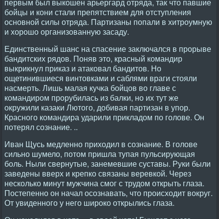
первым был выкошен арьергард отряда, так что павшие
бойцы и кони стали препятствием для отступления
основной силы отряда. Партизаны попали в хитроумную
и хорошо организованную засаду.
Единственный шанс на спасение заключался в прорыве
бандитских рядов. Поняв это, красный командир
выкрикнул приказ и атаковал бандитов. Но
ощетинившиеся винтовками и саблями враги стояли
насмерть. Лишь малая кучка бойцов во главе с
командиром прорубилась из балки, но их тут же
окружили казаки Лютого, добивая партизан в упор.
Красного командира ударили прикладом по голове. Он
потерял сознание. ..
Иван Щусь медленно приходил в сознание. В голове
сильно шумело, потом пришла тупая пульсирующая
боль. Ныли свернутые, занемевшие суставы. Руки были
заведены вверх и крепко связаны веревкой. Через
несколько минут мужчина смог с трудом открыть глаза.
Постепенно он начал осознавать, что происходит вокруг.
От увиденного у него широко открылись глаза.