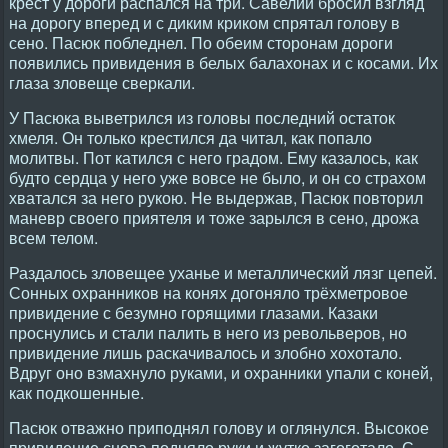
крест у дороги распался на три. Савелий бросил взгляд
на дорогу вперед и с диким криком спрятал голову в
сено. Пасюк побледнел. По обеим сторонам дороги
появились привидения в белых балахонах и с косами. Их
глаза зловеще сверкали.
У Пасюка выветрился из головы последний остаток
хмеля. Он только крестился да читал, как попало
молитвы. Пот катился с него градом. Ему казалось, как
будто сердца у него уже вовсе не было, и он со страхом
хватался за него рукою. Не выдержав, Пасюк повторил
маневр своего приятеля и тоже зарылся в сено, дрожа
всем телом.
Раздалось зловещее уханье и металлический лязг цепей.
Сонных охранников на конях догоняло трёхметровое
привидение с безумно горящими глазами. Казаки
проснулись и стали палить в него из револьверов, но
привидение лишь раскачивалось и злобно хохотало.
Вдруг оно взмахнуло руками, и охранники упали с коней,
как подкошенные.
Пасюк отважно приподнял голову и оглянулся. Высокое
привидение снова подняло руки и жутко загоготало. С