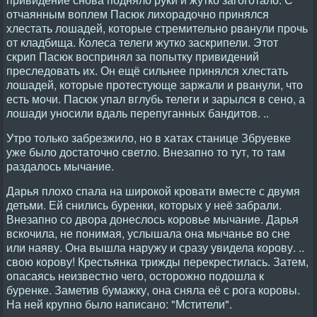
отчаянным воплем Пасюк лихорадочно принялся
хлестать лошадей, которые стремительно рванули прочь
от кладбища. Колеса телеги жутко заскрипели. Этот
скрип Пасюк воспринял за попытку привидений
преследовать их. Он ещё сильнее принялся хлестать
лошадей, которые протестующе заржали и рванули, что
есть мочи. Пасюк упал вглубь телеги и зарылся в сено, а
лошади уносили вдаль перепуганных бандитов. ..
Утро только забрезжило, но в хатах станице Збруевке
уже было достаточно светло. Внезапно то тут, то там
раздалось мычание.
Дарья плохо спала на широкой кровати вместе с двумя
детьми. Ей снились буренки, которых у неё забрали.
Внезапно со двора донеслось коровье мычание. Дарья
вскочила, не понимая, услышала она мычанье во сне
или наяву. Она вышла наружу и сразу увидела корову. ..
свою корову! Крестьянка трижды перекрестилась. Затем,
опасаясь неизвестно чего, осторожно подошла к
буренке. Заметив бумажку, она сняла её с рога коровы.
На ней крупно было написано: "Мстители".