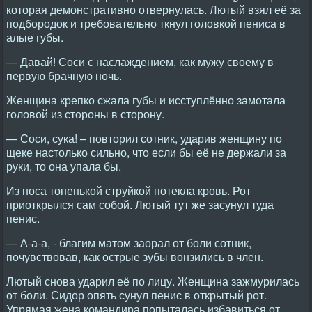
которая демонстративно отвернулась. Лютый взял её за
подбородок и требовательно ткнул головкой пениса в
алые губы.
— Давай! Соси с наслаждением, как мужу своему в
первую брачную ночь.
Женщина крепко сжала губы и исступлённо замотала
головой из стороны в сторону.
— Соси, сука! – повторил сотник, ударив женщину по
щеке настолько сильно, что если бы её не держали за
руки, то она упала бы.
Из носа тоненькой струйкой потекла кровь. Рот
приоткрылся сам собой. Лютый тут же засунул туда
пенис.
— А-а-а, - благим матом заорал от боли сотник,
почувствовав, как острые зубы вонзились в член.
Лютый снова ударил её по лицу. Женщина зажмурилась
от боли. Сидор опять сунул пенис в открытый рот.
Упрямая жена командира попыталась избавиться от