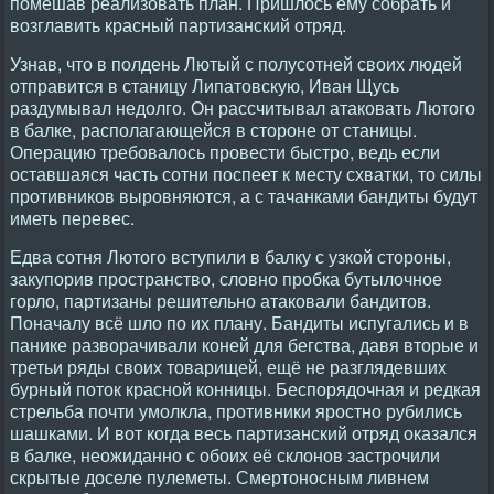
помешав реализовать план. Пришлось ему собрать и
возглавить красный партизанский отряд.
Узнав, что в полдень Лютый с полусотней своих людей
отправится в станицу Липатовскую, Иван Щусь
раздумывал недолго. Он рассчитывал атаковать Лютого
в балке, располагающейся в стороне от станицы.
Операцию требовалось провести быстро, ведь если
оставшаяся часть сотни поспеет к месту схватки, то силы
противников выровняются, а с тачанками бандиты будут
иметь перевес.
Едва сотня Лютого вступили в балку с узкой стороны,
закупорив пространство, словно пробка бутылочное
горло, партизаны решительно атаковали бандитов.
Поначалу всё шло по их плану. Бандиты испугались и в
панике разворачивали коней для бегства, давя вторые и
третьи ряды своих товарищей, ещё не разглядевших
бурный поток красной конницы. Беспорядочная и редкая
стрельба почти умолкла, противники яростно рубились
шашками. И вот когда весь партизанский отряд оказался
в балке, неожиданно с обоих её склонов застрочили
скрытые доселе пулеметы. Смертоносным ливнем