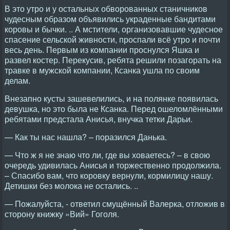
В это утро и у остальных обворованных станичников
чудесным образом объявились украденные бандитами
коровы и бычки. .. А мстители, организовавшие чудесное
спасение сельской живности, проспали всё утро и почти
весь день. Первым из компании проснулся Яшка и
развел костер. Перекусив, ребята решили позагорать на
травке в мужской компании, Ксанка ушла по своим
делам.
Внезапно кусты зашевелились, и на полянке появилась
девушка, но это была не Ксанка. Перед ошеломлёнными
ребятами предстала Анисья, внучка тетки Дарьи.
— Как ты нас нашла? – поразился Данька.
— Что ж я не знаю что ли, где вы ховаетесь? – в свою
очередь удивилась Анисья и торжественно продолжила.
– Спасибо вам, что коровку вернули, кормилицу нашу.
Детишки без молока не остались. ..
— Пожалуйста, - ответил смущённый Валерка, отложив в
сторону книжку «Вий» Гоголя.