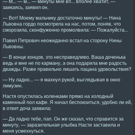
— М... — м... — минуты мне вп... вполне хватит, —
заикаясь, заявил он.
— Вот! Моему мальчику достаточно минуты! — Нина
Львовна гордо посмотрела на нас, потом, поняв, что
сморозила, сконфуженно промолвила: — Пожалуйста...
Павел Петрович неожиданно встал на сторону Нины
Львовны.
— В конце концов, это несправедливо. Ваша доченька
ведь и мне не по карману, а она подарила мне радость
дважды. Разве правильно лишать пацана удовольствия?
— Ну ладно... — я махнул рукой, выглядывая в окно
лимузин.
Настя опустилась коленками прямо на холодный
каменный пол кафе. Я начал беспокоиться, удобно ли ей,
в ответ доча заявила:
— Да ладно тебе, пап. Он же сказал, что справится за
минуту, — заразительная улыбка Насти заставила и
меня усмехнуться.