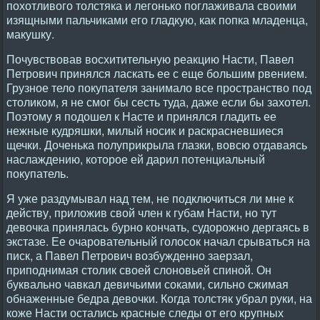
похотливого толстяка и легонько поглаживала своими
изящными пальчиками его гладкую, как попка младенца,
макушку.
Почувствовав восхитительную реакцию Насти, Павел
Петрович принялся ласкать ее с еще большим рвением.
Грузное тело покупателя занимало все пространство под
столиком, я не смог бы сесть туда, даже если бы захотел.
Поэтому я подошел к Насте и принялся гладить ее
нежные кудряшки, милый носик и раскрасневшиеся
щечки. Доченька полуприкрыла глазки, вовсю отдаваясь
наслаждению, которое ей дарил потенциальный
покупатель.
Я уже раздумывал над тем, не подключиться ли мне к
действу, приложив свой член к губам Насти, но тут
девочка принялась бурно кончать, судорожно дергаясь в
экстазе. Ее очаровательный голосок начал срываться на
писк, а Павел Петрович возбужденно заерзал,
приподнимая столик своей слоновьей спиной. Он
буквально чавкал девичьими соками, сильно сжимая
обнаженные бедра девочки. Когда толстяк убрал руки, на
коже Насти остались красные следы от его крупных