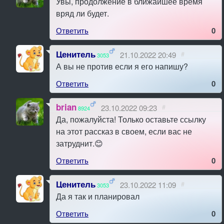
Увы, продолжение в ближайшее время
вряд ли будет.
Ответить
0
Ценитель
21.10.2022 20:49
#
3053
А вы не против если я его напишу?
Ответить
0
brian
23.10.2022 09:23
#
8924
Да, пожалуйста! Только оставьте ссылку
на этот рассказ в своем, если вас не
затруднит.😊
Ответить
0
Ценитель
23.10.2022 11:09
#
3053
Да я так и планировал
Ответить
0