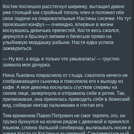
Костик поспешно расстегнул ширинку, вытащил давно
уже стоящий как стройный тополь член и положил обе
свои ладони на очаровательные Настины сисечки. Но тут
произошел конфуз — очевидно, впервые в жизни
коснувшись девичьих прелестей, Костя весь сжался,
дернулся и брызнул липким и белесым прямо на
улыбчивую мордашку рабыни. Настя едва успела
зажмуриться.
— Ну вот, а ведь я только что умывалась! — грустно
заявила моя дочурка.
Нина Львовна покраснела от стыда, схватила ничего не
соображающего сыночка и поволокла его к выходу из
кафе. А моя девочка коснулась сгустков спермы на
своем лице, зачерпнула и отправила себе в ротик. Так,
причмокивая, она принялась приводить себя в божеский
вид, собирая нектар пальчиками и глотая его.
Тем временем Павел Петрович не смог терпеть это, он
грузно бухнулся на колени рядом с девочкой и принялся
языком, словно большой сенбернар, вылизывать носик и
щечки Насти от Костиных выделений. Сентиментальный