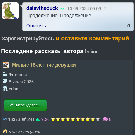
daisytheduck
10.09.2024 05:06
#
238
Продолжение! Продолжение!
Ответить
0
и оставьте комментарий
Зарегистрируйтесь
Последние рассказы автора
brian
Милые 18-летние девушки
Фотопост
8 июля 2026
brian
Читать далее...
16373
241
9.26
8
милые девушки