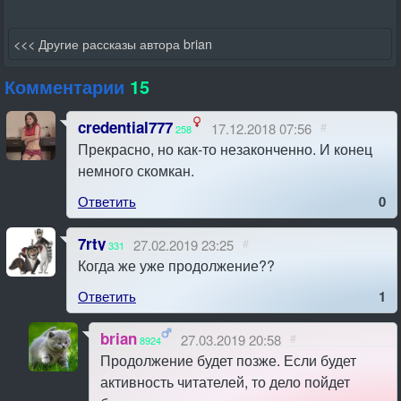
<<< Другие рассказы автора brian
Комментарии
15
credential777
17.12.2018 07:56
#
258
Прекрасно, но как-то незаконченно. И конец
немного скомкан.
Ответить
0
7rty
27.02.2019 23:25
#
331
Когда же уже продолжение??
Ответить
1
brian
27.03.2019 20:58
#
8924
Продолжение будет позже. Если будет
активность читателей, то дело пойдет