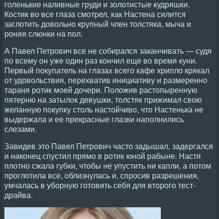
голенькие наливные груди и золотистые кудряшки.
Костик во все глаза смотрел, как Настена силится
заглотить довольно крупный член толстяка, мыча и
роняя слюнки на пол.
А Павел Петрович все не собирался заканчивать — судя
по всему он уже один раз кончил еще во время куни.
Первый покупатель на глазах всего кафе хрипло крякал
от удовольствия, перехватив инициативу и размеренно
тараня ротик моей дочери. Положив растопыренную
пятерню на затылок девушки, толстяк прижимал свою
желанную покупку столь настойчиво, что Настенька не
выдержала и ее прекрасные глазки наполнились
слезами.
Завидев это Павел Петрович часто задышал, задергался
и наконец спустил прямо в ротик юной рабыне. Настя
плотно сжала губки, чтобы не упустить ни капли, а потом
проглотила все, облизнулась и, спросив разрешения,
умчалась в уборную готовить себя для второго тест-
драйва.