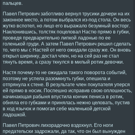
пальцев.
Павел Петрович заботливо вернул трусики дочери на их
законное место, а потом выбрался из-под стола. Он весь
жутко вспотел, но лицо его выражало безумный восторг.
Наклонившись, толстяк поцеловал Настю прямо в губки,
проведя предварительно липкой ладонью по ее
голенькой груди. А затем Павел Петрович решил сделать
то, чего мы с Настей от него ожидали сразу же. Он вновь
открыл ширинку, достал член, но на сей раз не стал
тянуть время, а сразу ткнулся в милый ротик девочки.
Настя почему-то не ожидала такого поворота событий,
поэтому не успела разомкнуть губки, опешила и
отпрянула к стене. В результате член покупателя уперся
ей прямо в носик. Поспешно исправив свою оплошность,
начинающая рабыня впустила кончик пениса в ротик,
обняла его губками и принялась нежно целовать, пустив
в ход язычок и помогая себе маленькой детской
ладошкой.
Павел Петрович лихорадочно вздохнул. Его ноги
предательски задрожали, да так, что он был вынужден