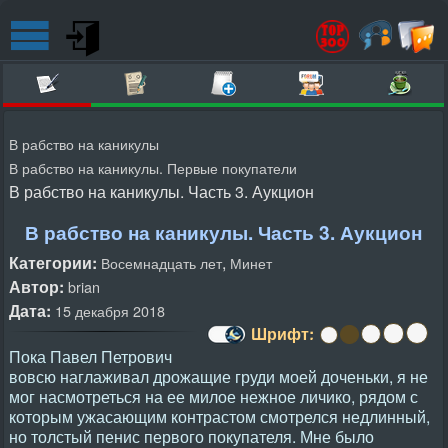
В рабство на каникулы
В рабство на каникулы. Первые покупатели
В рабство на каникулы. Часть 3. Аукцион
В рабство на каникулы. Часть 3. Аукцион
Категории:
,
Восемнадцать лет
Минет
Автор:
brian
Дата:
15 декабря 2018
Шрифт:
Пока Павел Петрович
вовсю наглаживал дрожащие груди моей доченьки, я не
мог насмотреться на ее милое нежное личико, рядом с
которым ужасающим контрастом смотрелся недлинный,
но толстый пенис первого покупателя. Мне было