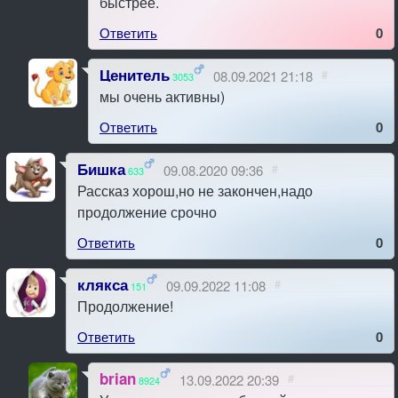
быстрее.
Ответить
0
Ценитель
08.09.2021 21:18
#
3053
мы очень активны)
Ответить
0
Бишка
09.08.2020 09:36
#
633
Рассказ хорош,но не закончен,надо
продолжение срочно
Ответить
0
клякса
09.09.2022 11:08
#
151
Продолжение!
Ответить
0
brian
13.09.2022 20:39
#
8924