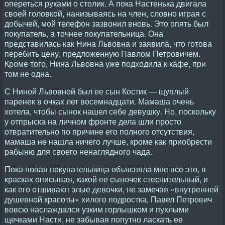
опереться руками о столик. А пока Настенька двигала
своей головкой, нанизываясь на член, словно играя с
добычей, мой телефон зазвонил вновь. Это опять был
покупатель, а точнее покупательница. Она
представилась как Нина Львовна и заявила, что готова
перебить цену, предложенную Павлом Петровичем.
Кроме того, Нина Львовна уже подходила к кафе, при
том не одна.
С Ниной Львовной был ее сын Костик — щуплый
паренек в очках лет восемнадцати. Мамаша очень
хотела, чтобы сынок нашел себе девушку. Но, поскольку
у отпрыска на личном фронте дела шли просто
отвратительно по причине его полного отсутствия,
мамаша не нашла ничего лучше, кроме как приобрести
рабыню для своего ненаглядного чада.
Пока новая покупательница объясняла мне все это, в
красках описывая, какой ее сыночек стеснительный, и
как его отшивают злые девочки, не замечая «внутренней
душевной красоты» хилого подростка, Павел Петрович
вовсю наслаждался узким горлышком и пухлыми
щечками Насти, не забывая попутно ласкать ее