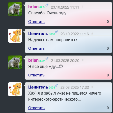
brian
23.10.2022 11:11
#
8924
Спасибо. Очень жду.
Ответить
0
Ценитель
23.10.2022 11:16
#
3053
Надеюсь вам понравиться
Ответить
0
brian
21.03.2025 20:20
#
8924
Я все еще жду...😍
Ответить
0
Ценитель
23.03.2025 17:32
#
3053
Хах) я и забыл уже( не пишется ничего
интересного-эротического...
Ответить
0