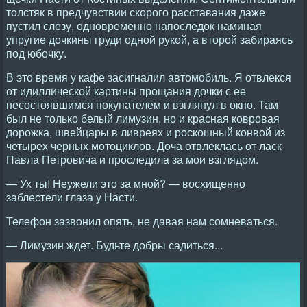
толстяк в предчувствии скорого расставания даже
пустил слезу, одновременно напоследок наминая
упругие дочкины груди одной рукой, а второй забираясь
под юбочку.
В это время у кафе засигналил автомобиль. Я отвлекся
от идиллической картины прощания дочки с ее
несостоявшимся покупателем и взглянул в окно. Там
был не только белый лимузин, но и красная ковровая
дорожка, швейцары в ливреях и роскошный конвой из
четырех черных мотоциклов. Доча отвлеклась от ласк
Павла Петровича и проследила за мои взглядом.
— Ух ты! Неужели это за мной? — восхищенно
заблестели глаза у Насти.
Телефон зазвонил опять, не давая нам сомневаться.
— Лимузин ждет. Будьте добры садиться...