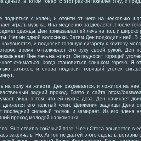
ла деньги, а потом товар. В этот раз он пожалел Яну, и пр
дняться с колен, и отойти от него на несколько шаг
нает играть музыка. Яна медленно раздевается. После тог
редмет одежды, Ден приказывает ей лечь на пол, и широко
ы. Нет ни одной волосинки. Затем Ден подходит к ней. В р
, наклоняется, и подносит горящую сигарету к клитору мо
оторое время, отталкивает его руку своей рукой. Ден п
приказывает Яне лечь на живот. Он подносит горящий уголек
нает сжиматься. Когда становиться слишком горячо, Я от
олько затяжек, и снова подносит горящий уголек сигар
минут.
а полу на животе. Ден раздевается, и ложится на нее с
вственный задний проход. Взято с сайта https://bestwe
умает лишь о том, что ей нужна доза. Ден начинает дви
ее движется его толстый член. Движения задницы Дена с
т последний сильный толчок, и замирает. Из его члена н
дний проход молодой наркоманки.
о. Яна стоит в собачьей позе. Член Стаса врывается в е
ась закричать. Но, Антон не дал ей этого сделать, вставив
к дикий зверь, который болен бешенством. Боль, которая