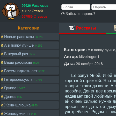
96626 Рассказов
10377 Cтатей
Забыли пароль?
597589 Отзывов
Категории
Рассказы
Новые рассказы
96626
А в попку лучше
14252
Категории:
А в попку лучше
В первый раз
6595
Автор:
kitvetrogon1
Ваши рассказы
6620
Дата:
26 ноября 2018
Восемнадцать лет
5372
Ее зовут Яной. И ей все
Гетеросексуалы
10750
короткой стрижкой. Яна ж
говорят: кожа да кости. А
Группа
16477
пособие. Денег все время
надевает свой любимый то
Драма
4157
ей очень сильно нужна до
Жена-шлюшка
4950
просит его дать ей доз
употребляет. Рядом с ни
Женомужчины
2602