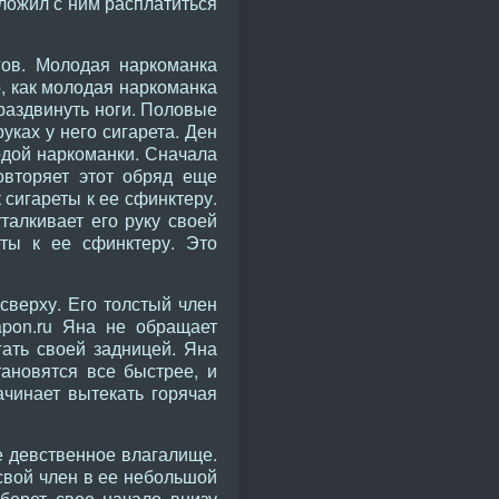
едложил с ним расплатиться
ов. Молодая наркоманка
о, как молодая наркоманка
 раздвинуть ноги. Половые
уках у него сигарета. Ден
лодой наркоманки. Сначала
овторяет этот обряд еще
 сигареты к ее сфинктеру.
талкивает его руку своей
еты к ее сфинктеру. Это
верху. Его толстый член
apon.ru Яна не обращает
гать своей задницей. Яна
тановятся все быстрее, и
ачинает вытекать горячая
е девственное влагалище.
 свой член в ее небольшой
 берет свое начало внизу