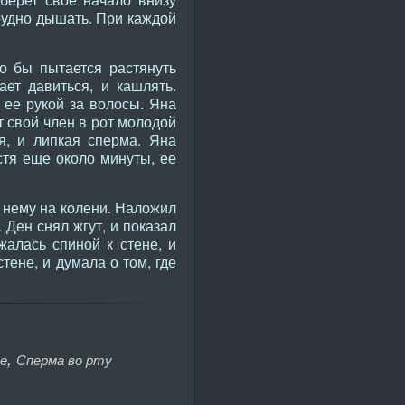
трудно дышать. При каждой
 бы пытается растянуть
ет давиться, и кашлять.
 ее рукой за волосы. Яна
т свой член в рот молодой
я, и липкая сперма. Яна
стя еще около минуты, ее
к нему на колени. Наложил
 Ден снял жгут, и показал
жалась спиной к стене, и
тене, и думала о том, где
,
пе
Сперма во рту