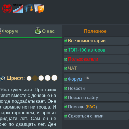
Форум
О нас
Полезное
Все комментарии
ТОП-100 авторов
Пользователи
ЧАТ
Шрифт:
+16
Форум
Новости
 Яна худенькая. Про таких
живет вместе с дочерью на
Поиск по сайту
ногда подрабатывает. Она
Помощь (
FAQ
)
в кармане нет ни гроша. И
наркоторговцем, и просит
Связаться с нами
тридцати лет. Сам он не
рно по двадцать лет. Ден