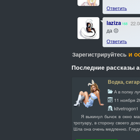
Ответить
laziza
22.0
168
да 😔
Ответить
и о
Зарегистрируйтесь
Последние рассказы 
Водка, сигар
А в попку л
11 ноября 2
kitvetrogon1
Я выкинул бычок в окно маши
тротуару, в сторону своего до
Шла она очень медленно. Глядя 