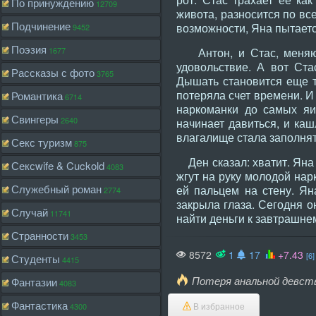
По принуждению
12709
живота, разносится по вс
Подчинение
возможности, Яна пытаетс
9452
Поэзия
1677
Антон, и Стас, меняютс
удовольствие. А вот Ста
Рассказы с фото
3765
Дышать становится еще т
потеряла счет времени. И
Романтика
6714
наркоманки до самых яиц
Свингеры
2640
начинает давиться, и каш
влагалище стала заполнят
Секс туризм
875
Ден сказал: хватит. Яна 
Сексwife & Cuckold
4083
жгут на руку молодой нарк
Служебный роман
ей пальцем на стену. Ян
2774
закрыла глаза. Сегодня о
Случай
11741
найти деньги к завтрашне
Странности
3453
8572
1
17
+7.43
[6]
Студенты
4415
Потеря анальной девст
Фантазии
4083
Фантастика
4300
В избранное