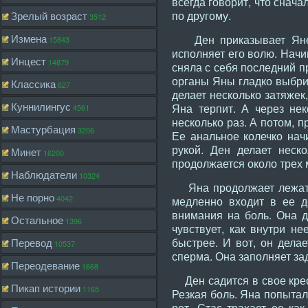
всегда говорит, что снача
по другому.
Зрелый возраст
3512
Измена
Ден приказывает Яне по
15843
исполняет его волю. Начи
Инцест
14879
сняла с себя последний п
органы Яны гладко выбрит
Классика
627
делает несколько затяжек
Куннилингус
Яна терпит. А через нек
4561
несколько раз. А потом, 
Мастурбация
3206
Ее анальное колечко начи
рукой. Ден делает неск
Минет
16200
продолжается около трех 
Наблюдатели
10324
Яна продолжает лежать н
Не порно
4042
медленно входит в ее де
внимания на боль. Она д
Остальное
1396
чувствует, как внутри н
быстрее. И вот, он делае
Перевод
10537
сперма. Она заполняет за
Переодевание
1668
Ден садится в свое кресл
Пикап истории
1165
Резкая боль. Яна попытал
рот. Стас трахает ее ка