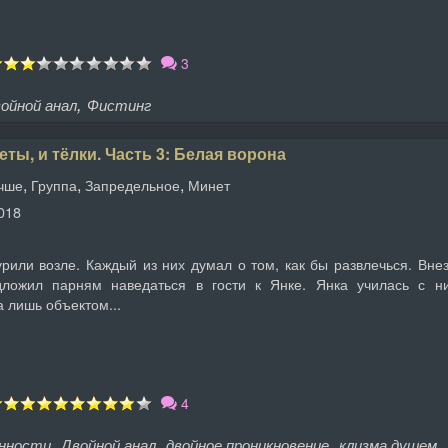
3
,
ойной анал
Фистинг
еты, и тёлки. Часть 3: Белая ворона
,
,
,
учше
Группа
Запредельное
Минет
018
или возле. Каждый из них думал о том, как бы развлечься. Вне
дложил парням наведаться в гости к Янке. Янка училась с н
а лишь объектом...
4
,
,
,
,
енности
Двойной анал
двойное проникновение
клизма душем