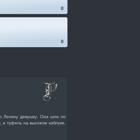
0
0
ю Лехину девушку. Она шла по
, и туфель на высоком каблуке.