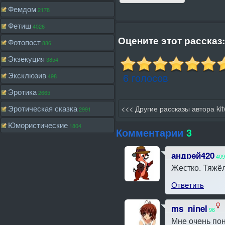
Фемдом
2178
Фетиш
4026
Оцените этот рассказ:
Фотопост
886
Экзекуция
3854
Эксклюзив
6 голосов
498
Эротика
2665
<<< Другие рассказы автора kit
Эротическая сказка
2991
Юмористические
1804
Комментарии
3
андрей420
409
Жестко. Тяжё
Ответить
ms_ninel
96
Мне очень пон