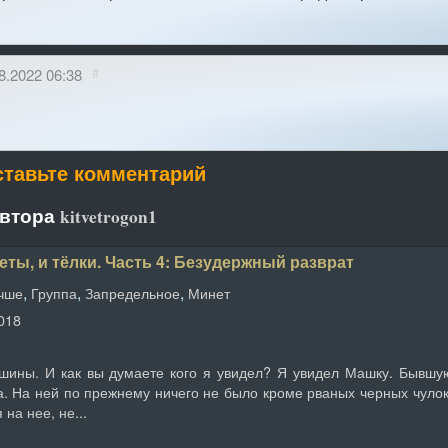
8.2022 06:38
#
ставьте комментарий
автора
kitvetrogon1
еты, и тёлки. Часть 4: Безудержный разврат
,
,
,
учше
Группа
Запредельное
Минет
018
ны. И как вы думаете кого я увидел? Я увидел Машку. Бывшу
ма. На ней по прежнему ничего не было кроме рваных черных чулок
на нее, не...