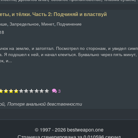
еты, и тёлки. Часть 2: Подчиняй и властвуй
,
,
,
учше
Запредельное
Минет
Подчинение
18
ок на землю, и затоптал. Посмотрел по сторонам, и увидел симп
а. Я подошел к ней, и начал клеиться. Буквально через пять минут
, и...
3
,
ой
Потеря анальной девственности
© 1997 - 2026 bestweapon.one
Страница сгенерирована за 0.010596 секунд