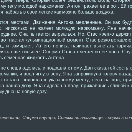
ему телу молодой наркоманки. Антон трахает ее в рот. Ей 
я набрать в свои легкие как можно больше воздуха.
я местами. Движения Антона медленные. Он как будто
с, нисколько не жалеет молодую наркоманку. Яна начина
руднее. Она пытается вырваться. Но, Стас крепко держит
 вот настал кульминационный момент. Стас резко вставляе
, и замирает. Из его пениса начинает вылетать горяча
лять еще сильнее. Сперма Стаса влетает из ее носа. Спу
ь семенная жидкость Антона.
не спеша оделась, и подошла к нему. Дан сказал ей сесть 
оманки, и ввел иглу в вену. Яна запрокинула голову назад.
а встала, подошла к указанному месту, села на пол, при
на нашла дозу. Яна сидела на полу, прижавшись спиной к с
му дню на новую дозу.
,
,
,
венности
Сперма внутри
Сперма во влагалище
сперма в по