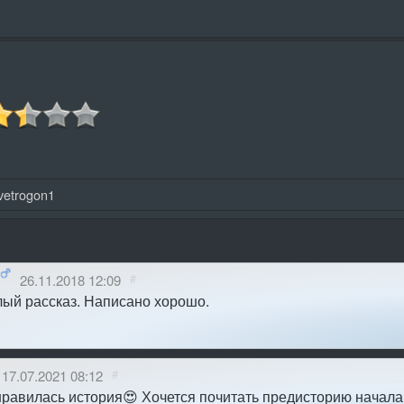
vetrogon1
26.11.2018 12:09
#
лый рассказ. Написано хорошо.
17.07.2021 08:12
#
равилась история😍 Хочется почитать предисторию начала