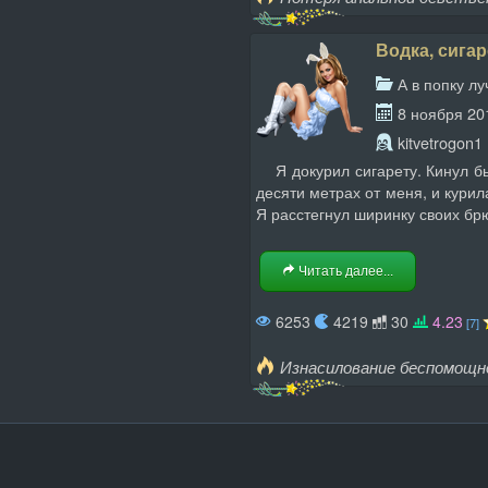
Водка, сигар
А в попку л
8 ноября 20
kitvetrogon1
Я докурил сигарету. Кинул быч
десяти метрах от меня, и курил
Я расстегнул ширинку своих брюк
Читать далее...
6253
4219
30
4.23
[7]
Изнасилование беспомощн