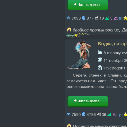
Читать далее...
7093
977
19
3.25
[6]
,
двойное проникновение
Дв
Водка, сигар
А в попку л
11 ноября 2
kitvetrogon1
Серега, Женек, и Славик, кур
замечательная идея. Он пре
одноклассников она всегда был
Читать далее...
7590
4796
36
9.1
[4]
Потеря анальной девств