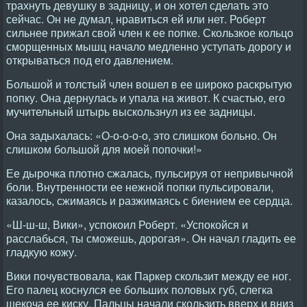
трахнуть девушку в задницу, и он хотел сделать это
сейчас. Он не думал, нравиться ей или нет. Роберт
сильнее прижал свой член к ее попке. Скользкое кольцо
сморщенных мышц начало медленно уступать дорогу и
открываться под его давлением.
Большой и толстый член вошел в ее широко раскрытую
попку. Она дернулась и упала на живот. К счастью, его
мучительный штырь выскользнул из ее задницы.
Она задыхалась: «О-о-о-о-о, это слишком больно. Он
слишком большой для моей попочки!»
Ее дырочка плотно сжалась, пульсируя от непривычной
боли. Внутренности ее нежной попки пульсировали,
казалось, сжимаясь и разжимаясь с биением ее сердца.
«Ш-ш-ш, Вики», успокоил Роберт. «Успокойся и
расслабься, ты сможешь, дорогая». Он начал гладить ее
гладкую кожу.
Вики почувствовала, как Паркер скользит между ее ног.
Его палец коснулся ее больших половых губ, слегка
щекоча ее киску. Пальцы начали скользить вверх и вниз