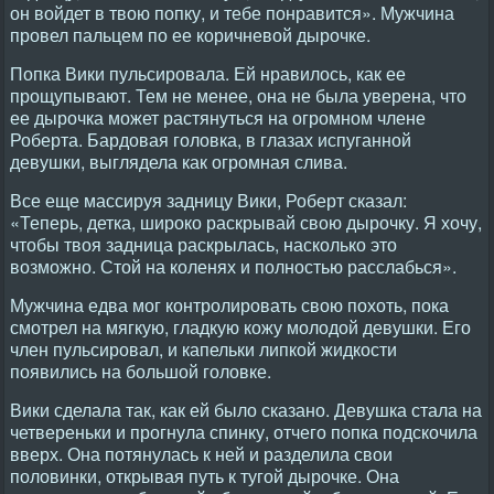
он войдет в твою попку, и тебе понравится». Мужчина
провел пальцем по ее коричневой дырочке.
Попка Вики пульсировала. Ей нравилось, как ее
прощупывают. Тем не менее, она не была уверена, что
ее дырочка может растянуться на огромном члене
Роберта. Бардовая головка, в глазах испуганной
девушки, выглядела как огромная слива.
Все еще массируя задницу Вики, Роберт сказал:
«Теперь, детка, широко раскрывай свою дырочку. Я хочу,
чтобы твоя задница раскрылась, насколько это
возможно. Стой на коленях и полностью расслабься».
Мужчина едва мог контролировать свою похоть, пока
смотрел на мягкую, гладкую кожу молодой девушки. Его
член пульсировал, и капельки липкой жидкости
появились на большой головке.
Вики сделала так, как ей было сказано. Девушка стала на
четвереньки и прогнула спинку, отчего попка подскочила
вверх. Она потянулась к ней и разделила свои
половинки, открывая путь к тугой дырочке. Она