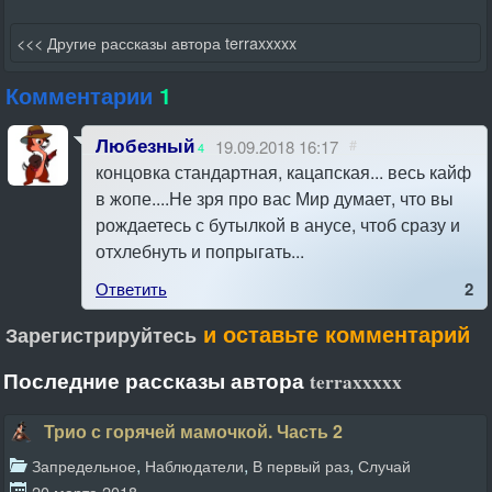
<<< Другие рассказы автора terraxxxxx
Комментарии
1
Любезный
19.09.2018 16:17
#
4
концовка стандартная, кацапская... весь кайф
в жопе....Не зря про вас Мир думает, что вы
рождаетесь с бутылкой в анусе, чтоб сразу и
отхлебнуть и попрыгать...
Ответить
2
и оставьте комментарий
Зарегистрируйтесь
Последние рассказы автора
terraxxxxx
Трио с горячей мамочкой. Часть 2
,
,
,
Запредельное
Наблюдатели
В первый раз
Случай
20 марта 2018