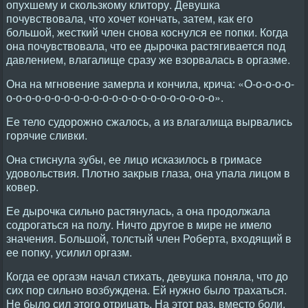
опухшему и скользкому клитору. Девушка
почувствовала, что хочет кончать, затем, как его
большой, жесткий член снова коснулся ее попки. Когда
она почувствовала, что ее дырочка растягивается под
давлением, влагалище сразу же взорвалась в оргазме.
Она на мгновение замерла и кончила, крича: «О-о-о-о-о-
о-о-о-о-о-о-о-о-о-о-о-о-о-о-о-о-о-о-о-о-о-о».
Ее тело судорожно сжалось, а из влагалища вырвались
горячие сливки.
Она стиснула зубы, ее лицо исказилось в гримасе
удовольствия. Плотно закрыв глаза, она упала лицом в
ковер.
Ее дырочка сильно растянулась, а она продолжала
содрогаться на полу. Ничто другое в мире не имело
значения. Большой, толстый член Роберта, входящий в
ее попку, усилил оргазм.
Когда ее оргазм начал стихать, девушка поняла, что до
сих пор сильно возбуждена. Ей нужно было трахаться.
Не было сил этого отрицать. На этот раз, вместо боли,