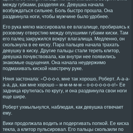
между губками, разделяя их. Девушка начала
возбуждаться сильнее. Боль быстро прошла. Она
раздвинула ноги, чтобы мужчине было удобнее.
Его рука мягко массировала ее влагалище, пробираясь к
розовому отверстию между опухшими губами киски. Там
его палец закружился вокруг влагалища. Медленно, он
скользнула в ее киску. Пара пальцев начала трахать
девушку в киску. Другие пальцы стали тереть клитор,
девушка почувствовала, как внутри нее появились
знакомые ощущения. Она начала неудержимо
подмахивать киской навстречу руке.
Няня застонала: «О-о-о-о, мне так хорошо, Роберт. А-а-а-
а-а, да, как мне хорошо – м-м-м-м-м – о-о-о-о-о-о-о!» Ее
задница крутилась по кругу, и она раздвинула свои ноги
еще шире.
Роберт ухмыльнулся, наблюдая, как девушка отвечает
ему.
Вики продолжала водить и подергивать попкой. Ее киска
текла, а клитор пульсировал. Его пальцы скользили по