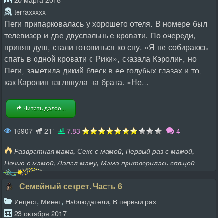
terraxxxxx
Пеги припарковалась у хорошего отеля. В номере был
телевизор и две двуспальные кровати. По очереди,
приняв душ, стали готовиться ко сну. «Я не собираюсь
спать в одной кровати с Рики», сказала Кэролин, но
Пеги, заметила дикий блеск в ее голубых глазах и то,
как Каролин взглянула на брата. «Не...
Читать далее...
16907
211
7.83
4
,
,
,
Развратная мама
Секс с мамой
Первый раз с мамой
,
,
Ночью с мамой
Лапал маму
Мама притворилась спящей
Семейный секрет. Часть 6
,
,
,
Инцест
Минет
Наблюдатели
В первый раз
23 октября 2017