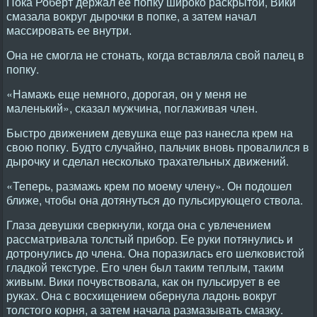
Пока Роберт держал ее попку широко раскрытой, Вики
смазала вокруг дырочки в попке, а затем начал
массировать ее внутри.
Она не смогла не стонать, когда вставляла свой палец в
попку.
«Намажь еще немного, дорогая, он у меня не
маленький», сказал мужчина, поглаживая член.
Быстро движением девушка еще раз нанесла крем на
свою попку. Будто случайно, пальчик вновь провалился в
дырочку и сделал несколько трахательных движений.
«Теперь, размажь крем по моему члену». Он подошел
ближе, чтобы она дотянуться до пульсирующего ствола.
Глаза девушки сверкнули, когда она с увлечением
рассматривала толстый прибор. Ее руки потянулись и
дотронулись до члена. Она поразилась его шелковистой
гладкой текстуре. Его член был таким теплым, таким
живым. Вики почувствовала, как он пульсирует в ее
руках. Она с восхищением обернула ладонь вокруг
толстого корня, а затем начала размазывать смазку.