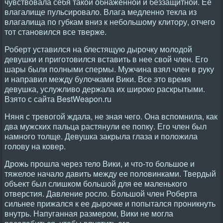
чувствовала себя такой обнаженной и беззащитной. Ее
влагалище пульсировало. Влага медленно текла из
влагалища по губкам вниз к небольшому клитору, отчего
тот становился все тверже.
Роберт уставился на блестящую дырочку молодой
девушки и приготовился вставить в нее свой член. Его
шары были полными спермы. Мужчина взял член в руку
и направил между булочками Вики. Все это время
девушка, услужливо держала их широко раскрытыми.
Взято с сайта BestWeapon.ru
Няня с тревогой ждала, не зная чего. Она вспомнила, как
два мужских пальца растянули ее попку. Его член был
намного толще. Девушка закрыла глаза и положила
голову на ковер.
Дрожь прошла через тело Вики, и что-то большое и
тяжелое начало давить между ее половинками. Твердый
объект был слишком большой для ее маленького
отверстия. Давление росло. Большой член Роберта
сильнее прижался к ее дырочке и попытался проникнуть
внутрь. Напуганная размером, Вики не могла