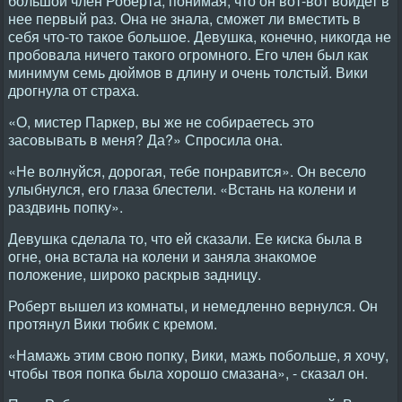
большой член Роберта, понимая, что он вот-вот войдет в
нее первый раз. Она не знала, сможет ли вместить в
себя что-то такое большое. Девушка, конечно, никогда не
пробовала ничего такого огромного. Его член был как
минимум семь дюймов в длину и очень толстый. Вики
дрогнула от страха.
«О, мистер Паркер, вы же не собираетесь это
засовывать в меня? Да?» Спросила она.
«Не волнуйся, дорогая, тебе понравится». Он весело
улыбнулся, его глаза блестели. «Встань на колени и
раздвинь попку».
Девушка сделала то, что ей сказали. Ее киска была в
огне, она встала на колени и заняла знакомое
положение, широко раскрыв задницу.
Роберт вышел из комнаты, и немедленно вернулся. Он
протянул Вики тюбик с кремом.
«Намажь этим свою попку, Вики, мажь побольше, я хочу,
чтобы твоя попка была хорошо смазана», - сказал он.