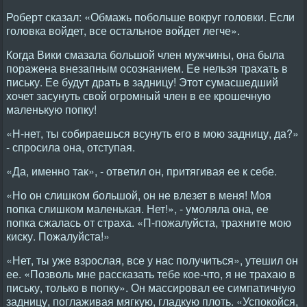
Роберт сказал: «Обмажь побольше вокруг головки. Если
головка войдет, все остальное войдет легче».
Когда Вики смазала большой член мужчины, она была
поражена внезапным осознанием. Ее нельзя трахать в
письку. Ее будут драть в задницу! Этот сумасшедший
хочет засунуть свой огромный член в ее крошечную
маленькую попку!
«Н-нет, ты собираешься всунуть его в мою задницу, да?»
- спросила она, отступая.
«Да, именно так», - ответил он, притягивая ее к себе.
«Но он слишком большой, он не влезет в меня! Моя
попка слишком маленькая. Нет!», - умоляла она, ее
попка сжалась от страха. «П-пожалуйста, трахните мою
киску. Пожалуйста!»
«Нет, ты уже взрослая, все у нас получиться», утешил он
ее. «Позволь мне рассказать тебе кое-что, я не трахаю в
письку, только в попку». Он массировал ее симпатичную
задницу, поглаживая мягкую, гладкую плоть. «Успокойся,