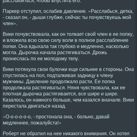
расслабиться, чтобы впустить его.
Паркер отступил, ослабив давление. «Расслабься, детка,
- сказал он, - дыши глубже, сейчас ты почувствуешь мой
член».
Вики почувствовала, как он толкает свой член в ее попку,
и вложила всю свою силу воли в полное расслабление
попки. Она вдыхала так глубоко и медленно, насколько
могла. Дырочка начала растягиваться. Дрожь
пронеслась по ее молодому телу.
Вики потянула свои булочки еще сильнее в стороны. Она
спустилась на пол, подталкивая задницу к члену
мужчины. Давление продолжало расти. Ее попка
продолжала растягиваться. Няня чувствовала, как ее
плотная дырочка растягивается, все шире и шире.
Казалось, он намного больше, чем казался вначале. Вики
перестала двигаться назад.
«О-о-о-о-о-о, - простонала она, - больно, давай
медленнее, пожалуйста!»
Роберт не обратил на нее никакого внимания. Он хотел