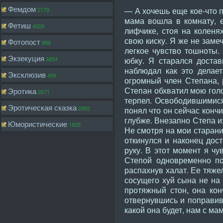
Фемдом
— А хочешь еще кое-что п
2179
мама вошла в комнату, е
Фетиш
4029
лифчике, стоя на коленя
свою киску. Я же не заме
Фотопост
886
легкое чувство тошноты.
Экзекуция
3854
юбку. Я старался достав
наблюдал как это делае
Эксклюзив
499
огромный член Степана, 
Степан обхватил мою голо
Эротика
2671
терпел. Освободившимися
Эротическая сказка
2992
понял что он сейчас конч
глубже. Внезапно Степа из
Юмористические
1805
Не смотря на мои старани
откинулся и наконец дос
руку. В этот момент я ч
Степой одновременно по
распахнув халат. Ее тяже
сосущего хуй сына не на 
протяжный стон, она кон
отвернувшись и поправив 
какой она будет, нам с ма