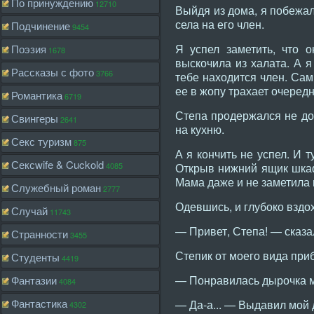
По принуждению
12710
Выйдя из дома, я побежал
села на его член.
Подчинение
9454
Я успел заметить, что 
Поэзия
1678
выскочила из халата. А я
Рассказы с фото
3766
тебе находится член. Сам
ее в жопу трахает очередн
Романтика
6719
Степа продержался не дол
Свингеры
2641
на кухню.
Секс туризм
875
А я кончить не успел. И 
Сексwife & Cuckold
4085
Открыв нижний ящик шкаф
Мама даже и не заметила
Служебный роман
2777
Одевшись, и глубоко вздох
Случай
11743
— Привет, Степа! — сказа
Странности
3455
Степик от моего вида приб
Студенты
4419
— Понравилась дырочка м
Фантазии
4084
Фантастика
— Да-а... — Выдавил мой 
4302