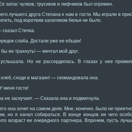
Ее запас чулков, трусиков и лифчиков был огромен.
его лучшего друга Степана к нам в гости. Мы играли в при
етить, под коротким халатиком белья не было.
— сказал Степка.
ередок слаба. Достали уже ее ебыри!
т бы ее трахнуть! — мечтал мой друг.
слышала. Но не рассердилась. В глазах у нее промель
 хлеб, сходи в магазин! — скомандовала она.
У меня гости!
а не заскучает. — Сказала она и подмигнула.
его она хочет на самом деле. Мне, конечно, было не приятн
ом, но я начал собираться. В конце концов ни чего особ
что возраст ее очередного партнера. Впрочем, пусть лучш