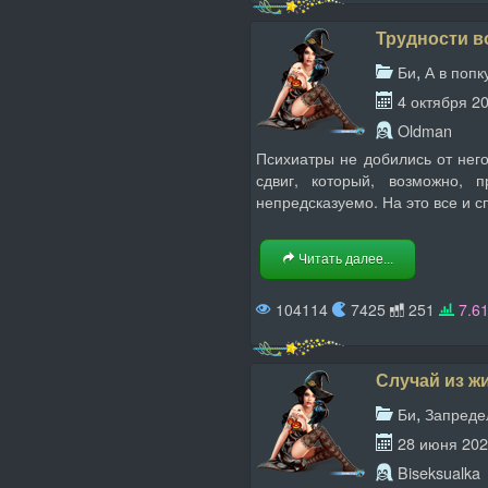
Трудности в
,
Би
А в попк
4 октября 2
Oldman
Психиатры не добились от него
сдвиг, который, возможно, 
непредсказуемо. На это все и с
Читать далее...
104114
7425
251
7.6
Случай из ж
,
Би
Запреде
28 июня 20
Biseksualka