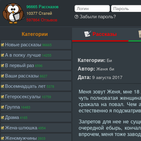
96665 Рассказов
10377 Cтатей
Забыли пароль?
597864 Отзывов
Категории
Рассказы
Новые рассказы
96665
А в попку лучше
14255
Категории:
Би
В первый раз
6596
Автор:
Женя би
Ваши рассказы
6627
Дата:
9 августа 2017
Восемнадцать лет
5378
Меня зовут Женя, мне 18 
Гетеросексуалы
10759
чуть полноватая женщина
сражала на повал. Чем а
Группа
16483
естественно я подсматрив
Драма
4165
Запретов для нее не суще
Жена-шлюшка
очередной ебырь, кончал
4954
впрочем, меня тоже завод
Женомужчины
2603