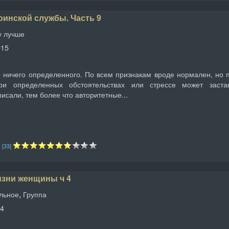
оинской службы. Часть 9
у лучше
015
 ничего определенного. По всем признакам вроде нормален, но пр
при определенных обстоятельствах или стрессе может заст
писали, тем более что авторитетные...
1
[33]
изни женщины ч 4
,
льное
Группа
24