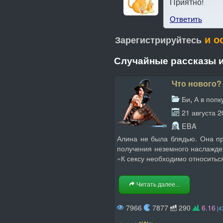
Приятно!
Ответить
и о
Зарегистрируйтесь
Случайные рассказы и
Что нового?
,
Би
А в попк
21 августа 
EBA
Алина не была блядью. Она пр
получения неземного наслажде
«К сексу необходимо относиться
Читать далее...
7966
7877
290
6.16
[4