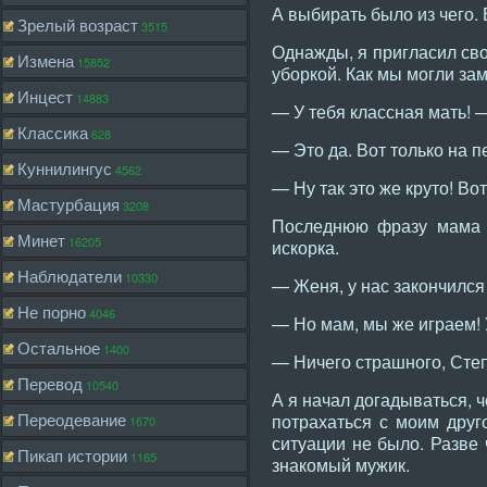
А выбирать было из чего. 
Зрелый возраст
3515
Однажды, я пригласил сво
Измена
15852
уборкой. Как мы могли зам
Инцест
14883
— У тебя классная мать! 
Классика
628
— Это да. Вот только на п
Куннилингус
4562
— Ну так это же круто! Во
Мастурбация
3208
Последнюю фразу мама у
Минет
16205
искорка.
Наблюдатели
10330
— Женя, у нас закончился
Не порно
4046
— Но мам, мы же играем! 
Остальное
1400
— Ничего страшного, Степ
Перевод
10540
А я начал догадываться, ч
Переодевание
потрахаться с моим друг
1670
ситуации не было. Разве 
Пикап истории
1165
знакомый мужик.