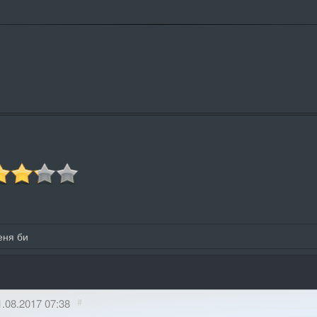
еня би
1.08.2017 07:38
#