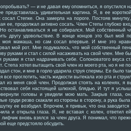
опробывать? — и не давая ему опомниться, я опустился на
е представилась удивительная картина. Я, в ее коротко
х сосал Степке. Она замерла на пороге. Постояв минутку
чая ее, продолжал активно сосать. Член Степы глубоко вх
 Но останавливаться я не собирался. Мой собственный ч
ить другу удовольствие. В конце концов это был мой п
т моя мамаша, но сам сосал впервые. И мне это нрави
рвал мой рот. Мне подумалось, что мой собственный пен
ву руками и стал с силой насаживать на свой член. Мне бы
 руками я стал надрачивать себе. Солоноватого вкуса с
ит. Степа хотел вытащить свой член из моего рта, но я не 
дал стон, и мне в горло ударила струя спермы. Ее было так
я все проглотить, часть жидкости вытекала изо рта и струи
тал из меня свой член. Продолжая стоять на коленях, я 
увствовал себя настоящей шлюхой, блядью. И тут я услы
вернули головы и увидели мою мать. Закрыв глаза, он
лые груди резво скакали из стороны в сторону, а рука была
шутку ее возбудил. Впрочем, я привык, что она заводится
чила и открыла глаза. Я, не вставая с колен, ответил е
лифчик вновь взялся за член друга. Я понимал, что прежн
мой еще предстояло обсудить.