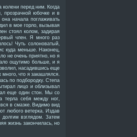
 колени перед ним. Когда
й, прозрачной юбочке и в
, она начала поглаживать
одил в мое горло, вызывая
лен стоял колом, задирая
ервый член. Я много раз
лось! Чуть солоноватый,
ис куда меньше. Наконец,
ло не очень приятно, но я
тало ощутимо больше, и я
позволил, насадившись еще
 много, что я закашлялся.
лась по подбородку. Степа
вытирал лицо и облизывал
шал еще один стон. Мы со
а терла себя между ног,
 вся в смазке. Видимо вид
 от любого ветерка. Издав
й долгим взглядом. Затем
яя жизнь закончилась, но