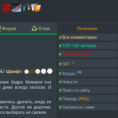
Форум
О нас
Полезное
Все комментарии
ТОП-100 авторов
Пользователи
+1
ЧАТ
Шрифт:
+28
Форум
рокие бедра. Мужиков она
Новости
в доме всегда хватало. И
Поиск по сайту
Помощь (
FAQ
)
вилось дрочить, когда ее
есте. Другие ее дырочки,
Связаться с нами
лся выбирать не свежее.