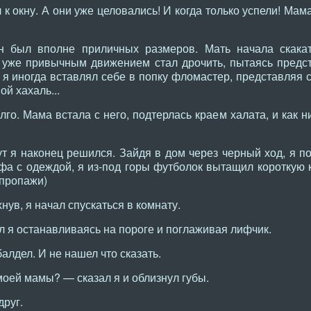
 к окну. А они уже целовались! И когда только успели! Мам
он был вполне приличных размеров. Мать начала скака
 уже привычным движением стал дрочить, пытаясь представ
 я иногда вставлял себе в попку фломастер, представляя 
ой хахаль...
го. Мама встала с него, подтерлась краем халата, и как 
тут я наконец решился. Зайдя в дом через черный ход, я п
а с одеждой, я из-под горы футболок вытащил короткую 
 пропажи)
нув, я начал спускаться в комнату.
л я останавливаясь на пороге и поглаживая лифчик.
алдел. И не нашел что сказать.
оей мамы? — сказал я и облизнул губы.
друг.