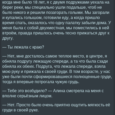
когда мне было 18 лет, я с двумя подружками уехала на
берег реки, мы специально ушли подальше, чтоб не
было никого и решили позагорать голыми. Мы загорали
и купались голышом, готовили еду, а когда пришло
время спать, оказалось что одну палатку забыли дома. У
меня была с собой двухместная, мы поместились в ней
втроём, правда пришлось очень тесно прижаться друг к
другу.
— Ты лежала с краю?
— Нет, мне досталось самое теплое место, в центре, я
обняла подругу лежащую спереди, а та что была сзади
обняла их обеих. Подруга, что лежала спереди, взяла
мою руку и прижала к своей груди. В том возрасте, у нас
уже были почти сформировавшиеся полноценные груде,
тогда я впервые потрогала чужую грудь.
— Тебе это возбудило? — Алина смотрела на меня с
вполне серьёзным лицом.
— Нет. Просто было очень приятно ощутить мягкость её
груди в своей руке.