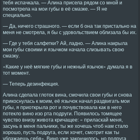
тебя испачкала. — Алина присела рядом со мной и
посмотрела на мои губы в её смазке. — Я не
специально.
— Да, ничего страшного. — если б она так пристально на
меня не смотрела, я бы с удовольствием облизала бы их.
— Где у тебя салфетки? Ай, ладно. — Алина накрыла
мои губы своими и язычком начала слизывать свою
смазку.
«Какие у неё мягкие губы и нежный язычок» думала я в
тот момент.
— Теперь дезинфекция.
Алина сделала глоток вина, смочила свои губы и снова
прикоснулась к моим, её язычок начал раздвигать мои
губы, я приоткрыла рот и почувствовала как в него
потекло вино изо рта подруги. Появилось томящее
чувство внизу живота кричащее: « приласкай меня,
засунь в меня пальчики, ты же хочешь чтоб нам стало
хорошо, пусть подруга, если хочет, смотрит как ты
ублажаешь себя». Вино уже закончилось, но подруга