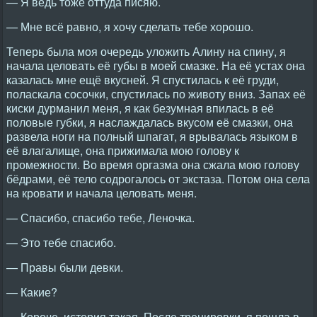
— Я ведь тоже оттуда писяю.
— Мне всё равно, я хочу сделать тебе хорошо.
Теперь была моя очередь уложить Алину на спину, я
начала целовать её губы в моей смазке. На её устах она
казалась мне ещё вкусней. Я спустилась к её груди,
поласкала сосочки, спустилась по животу вниз. Запах её
киски дурманил меня, я как безумная впилась в её
половые губки, я наслаждалась вкусом её смазки, она
развела ноги на полный шпагат, я врывалась языком в
её влагалище, она прижимала мою голову к
промежности. Во время оргазма она сжала мою голову
бёдрами, её тело содрогалось от экстаза. Потом она села
на кровати и начала целовать меня.
— Спасибо, спасибо тебе, Леночка.
— Это тебе спасибо.
— Правы были девки.
— Какие?
— Короче, история такая. После тренировки, я пошла в