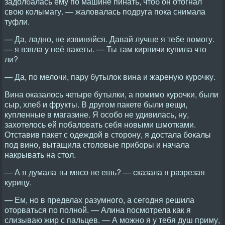
задолбалась ему по машине пинать, чтоб он отогнал
свою колымагу. — жаловалась подруга пока снимала
туфли.
— Да, ладно, не извиняйся. Давай лучше я тебе помогу.
— я взяла у неё пакеты. — Ты там кирпичи купила что
ли?
— Да, по мелочи, пару бутылок вина и жареную курочку.
Вина оказалось четыре бутылки, а помимо курочки, были
сыр, хлеб и фрукты. В другом пакете были вещи,
купленные в магазине. Я особо не удивилась, ну,
захотелось ей побаловать себя новыми шмотками.
Отставив пакет с одеждой в сторону, я достала бокалы
под вино, вытащила столовые приборы и начала
накрывать на стол.
— А я думала ты мясо не ешь? — сказала я разрезая
курицу.
— Ем, но в пределах разумного, а сегодня решила
оторваться по полной. — Алина посмотрела как я
слизываю жир с пальцев. — А можно я у тебя душ приму,