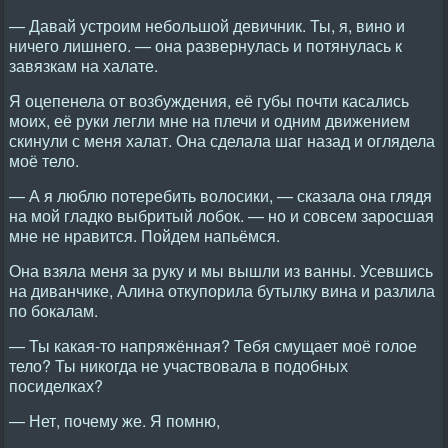
— Давай устроим небольшой девичник. Ты, я, вино и
ничего лишнего. — она развернулась и потянулась к
завязкам на халате.
Я оцепенела от возбуждения, её губы почти касались
моих, её руки легли мне на плечи и одним движением
скинули с меня халат. Она сделала шаг назад и оглядела
моё тело.
— А я люблю потеребить волосики, — сказала она глядя
на мой гладко выбритый лобок. — но и совсем заросшая
мне не нравится. Пойдем напьёмся.
Она взяла меня за руку и мы вышли из ванны. Усевшись
на диванчике, Алина откупорила бутылку вина и разлила
по бокалам.
— Ты какая-то напряжённая? Тебя смущает моё голое
тело? Ты никогда не участвовала в подобных
посиделках?
— Нет, почему же. Я помню,