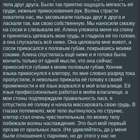
тела друг друга. Было так приятно ощущать мягкость её
груди, нежные прикосновения рук. Волна страсти
охватила нас, мы засовывали пальцы друг в друга и
ласкали так, как свою собственную. Мы наносили смазку
на соски и слизывали её. Алина уложила меня на спину
и принялась целовать мою грудь, я гладила её по голове,
а она спускалась всё ниже. Она целовала мне живот, а
сосок прикасался к половым губам, покрываясь моими
соками. Алина спустилась ещё ниже и я готова была
кончить только от одной мысли, что она сейчас
прикоснётся губами к моим половым губам. Кончик
языка прикоснулся к клитору, по мне словно разряд тока
пропустили, я невольно прижала её голову к своей
промежности и её язык ворвался в моё влагалище. Её
язык профессионально работал в моём влагалище, а
мои стоны подтверждали правильность ласк, я
отпустила её голову и начала массировать свою грудь. В
глазах потемнело, моё тело вытянулось по струнке,
клитор стал очень чувствительным, по моему телу
побежали волны наслаждения. Это был мой первый
оргазм от оральных ласк. (Не удивляйтесь, да у меня
были отношения с парнями, но до этого у нас не