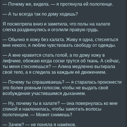
— Почему же, видела. — я протянула ей полотенце.
— А ты всегда так по дому ходишь?
Я посмотрела вниз и заметила, что полы на халате
слегка раздвинулись и оголили правую грудь.
— Обычно я хожу без халата. Живу я одна, стесняться
мне некого, я люблю чувствовать свободу от одежды.
— А мне нравится спать голой, а по дому хожу в
лифчике, обожаю когда соски трутся об ткань. А сейчас,
ты меня стесняешься? — Алина медленно вытирала
своё тело, а я следила за каждым её движением.
— Почему ты спрашиваешь? — я старалась произнести
это более ровным голосом, чтобы не выдать своё
возбуждение участившимся дыханием.
— Ну, почему ты в халате? — она повернулась ко мне
спиной и наклонилась, чтобы замотать волосы
полотенцем. — Может снимешь?
— Зачем? — не поняла я намёков.