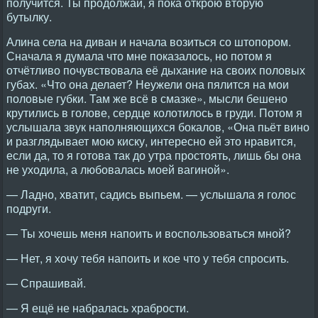
получится. Ты продолжай, я пока открою вторую
бутылку.
Алина села на диван и начала возиться со штопором.
Сначала я думала что мне показалось, но потом я
отчётливо почувствовала её дыхание на своих половых
губах. «Что она делает? Неужели она пялится на мои
половые губки. Там же всё в смазке», мысли бешено
крутились в голове, сердце колотилось в груди. Потом я
услышала звук наполняющихся бокалов, «Она пьёт вино
и разглядывает мою киску, интересно ей это нравится,
если да, то я готова так до утра простоять, лишь бы она
не уходила, а любовалась моей вагиной».
— Ладно, хватит, садись выпьем. — услышала я голос
подруги.
— Ты хочешь меня напоить и воспользоваться мной?
— Нет, я хочу тебя напоить и кое что у тебя спросить.
— Спрашивай.
— Я ещё не набралась храбрости.