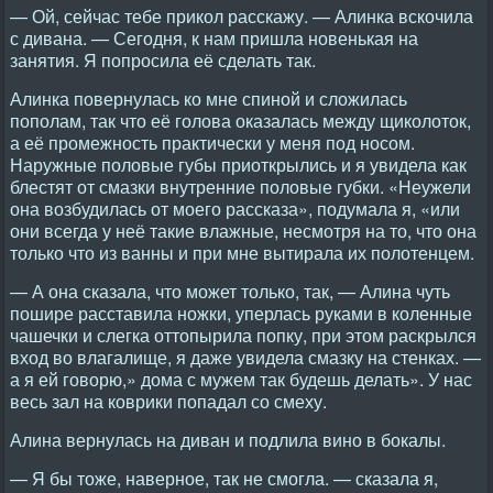
— Ой, сейчас тебе прикол расскажу. — Алинка вскочила
с дивана. — Сегодня, к нам пришла новенькая на
занятия. Я попросила её сделать так.
Алинка повернулась ко мне спиной и сложилась
пополам, так что её голова оказалась между щиколоток,
а её промежность практически у меня под носом.
Наружные половые губы приоткрылись и я увидела как
блестят от смазки внутренние половые губки. «Неужели
она возбудилась от моего рассказа», подумала я, «или
они всегда у неё такие влажные, несмотря на то, что она
только что из ванны и при мне вытирала их полотенцем.
— А она сказала, что может только, так, — Алина чуть
пошире расставила ножки, уперлась руками в коленные
чашечки и слегка оттопырила попку, при этом раскрылся
вход во влагалище, я даже увидела смазку на стенках. —
а я ей говорю,» дома с мужем так будешь делать». У нас
весь зал на коврики попадал со смеху.
Алина вернулась на диван и подлила вино в бокалы.
— Я бы тоже, наверное, так не смогла. — сказала я,