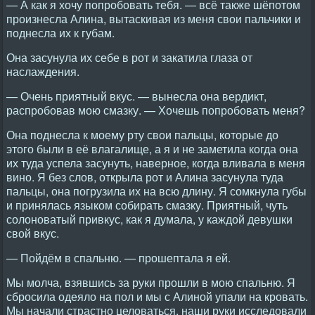
— А как я хочу попробовать тебя. — всё также шёпотом
произнесла Алина, вытаскивая из меня свои пальчики и
поднесла их к губам.
Она засунула их себе в рот и закатила глаза от
наслаждения.
— Очень приятный вкус. — вынесла она вердикт,
распробовав мою смазку. — Хочешь попробовать меня?
Она поднесла к моему рту свои пальцы, которые до
этого были в её влагалище, а я и не заметила когда она
их туда успела засунуть, наверное, когда вливала в меня
вино. Я без слов, открыла рот и Алина засунула туда
пальцы, она погрузила их на всю длину. Я сомкнула губы
и принялась языком собирать смазку. Приятный, чуть
солоноватый привкус, как я думала, у каждой девушки
свой вкус.
— Пойдём в спальню. — прошептала я ей.
Мы молча, взявшись за руки прошли в мою спальню. Я
сбросила одеяло на пол и мы с Алиной упали на кровать.
Мы начали страстно целоваться, наши руки исследовали