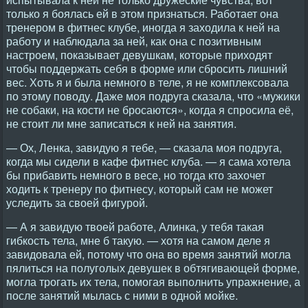
только я боялась ей в этом признаться. Работает она
тренером в фитнес клубе, иногда я заходила к ней на
работу и наблюдала за ней, как она с позитивным
настроем, показывает девушкам, которые приходят
чтобы поддержать себя в форме или сбросить лишний
вес. Хоть я и была немного в теле, я не комплексовала
по этому поводу. Даже моя подруга сказала, что «мужики
не собаки, на кости не бросаются», когда я спросила её,
не стоит ли мне записаться к ней на занятия.
— Ох, Ленка, завидую я тебе, — сказала моя подруга,
когда мы сидели в кафе фитнес клуба. — я сама хотела
бы прибавить немного в весе, но тогда кто захочет
ходить к тренеру по фитнесу, который сам не может
уследить за своей фигурой.
— А я завидую твоей работе, Алинка, у тебя такая
гибкость тела, мне б такую. — хотя на самом деле я
завидовала ей, потому что она во время занятий могла
пялиться на полуголых девушек в обтягивающей форме,
могла трогать их тела, помогая выполнить упражнение, а
после занятий мылась с ними в одной мойке.