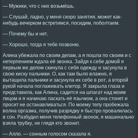
— Мужики, что с них возьмёшь.
— Слушай, ладно, у меня скоро занятия, может как-
нибудь вечерком встретимся, посидим, поболтаем.
— Почему бы и нет.
— Хорошо, тогда я тебе позвоню.
Алина убежала по своим делам, а я пошла по своим и с
нетерпением ждала её звонка. Зайдя к себе домой я
первым же делом скинула с себя одежду и засунула в
свою киску пальчики. О, как там было влажно, я
вытащила пальчики и засунула их себе в рот, а второй
рукой начала поглаживать клитор. Я закрыла глаза и
представила, как Алина, садится на шпагат над моим
лицом и я начинаю ласкать её язычком, а она стонет и
просит не останавливаться. По моему телу пробежала
волна оргазма, получив разрядку я быстро провалилась
в сон. Разбудил меня телефонный звонок, я машинально
взяла трубку, не глядя кто звонит.
— Алло. — сонным голосом сказала я.