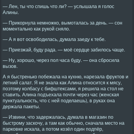
— Лен, ты что спишь что ли? — услышала я голос
Алины.
— Прикорнула немножко, вымоталась за день. — сон
моментально как рукой сняло.
— А я вот освободилась, думала заеду к тебе.
— Приезжай, буду рада. — моё сердце забилось чаще.
— Ну, хорошо, через пол часа буду. — она сбросила
вызов.
А я быстренько побежала на кухню, нарезала фруктов и
летний салат. Я не знала как Алина относится к мясу,
поэтому колбасу с бифштексами, я решила на стол не
ставить. Алина подъехала почти через час (женская
пунктуальность, что с ней поделаешь), в руках она
держала пакеты.
— Извини, что задержалась, думала в магазин по
быстрому заскочу, а там как обычно, сначала место на
парковке искала, а потом козёл один подпёр,