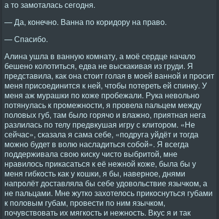
а то замоталась сегодня.
— Да, конечно. Ванна по коридору на право.
— Спасибо.
Алина ушла в ванную комнату, а моё сердце начало
бешено колотиться, едва не выскакивая из груди. Я
представила, как она стоит голая в моей ванной и просит
меня присоединится к ней, чтобы потереть ей спинку. У
меня аж мурашки по коже пробежали. Рука невольно
потянулась к промежности, я провела пальцем между
половых губ, там было горячо и влажно, приятная нега
разлилась по телу предвкушая игру с клитором. «Не
сейчас», сказала я сама себе, «подруга уйдёт и тогда
можно будет в волю насладиться собой». Я всегда
поддерживала свою киску чисто выбритой, мне
нравилось прикасаться к её нежной коже, была бы у
меня гибкость как у кошки, я бы, наверное, днями
напролёт доставляла бы себе удовольствие язычком, а
не пальцами. Мне жутко захотелось прикоснуться губами
к половым губам, провести по ним язычком,
почувствовать их мягкость и нежность. Вкус я и так