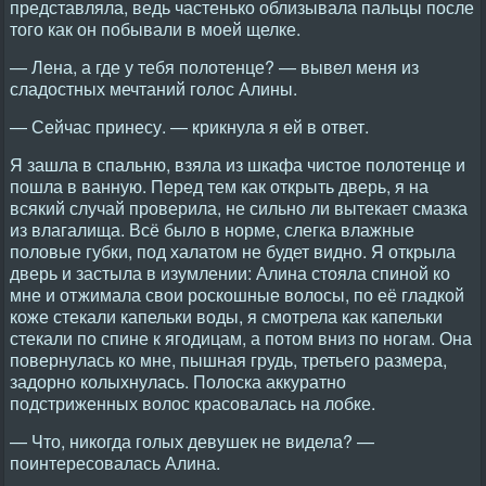
представляла, ведь частенько облизывала пальцы после
того как он побывали в моей щелке.
— Лена, а где у тебя полотенце? — вывел меня из
сладостных мечтаний голос Алины.
— Сейчас принесу. — крикнула я ей в ответ.
Я зашла в спальню, взяла из шкафа чистое полотенце и
пошла в ванную. Перед тем как открыть дверь, я на
всякий случай проверила, не сильно ли вытекает смазка
из влагалища. Всё было в норме, слегка влажные
половые губки, под халатом не будет видно. Я открыла
дверь и застыла в изумлении: Алина стояла спиной ко
мне и отжимала свои роскошные волосы, по её гладкой
коже стекали капельки воды, я смотрела как капельки
стекали по спине к ягодицам, а потом вниз по ногам. Она
повернулась ко мне, пышная грудь, третьего размера,
задорно колыхнулась. Полоска аккуратно
подстриженных волос красовалась на лобке.
— Что, никогда голых девушек не видела? —
поинтересовалась Алина.