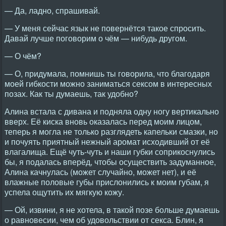
— Да, ладно, спрашивай.
— У меня сейчас язык не повернётся такое спросить.
Давай лучше поговорим о чём — нибудь другом.
— О чём?
— О, придумала, помнишь ты говорила, что благодаря
моей гибкости можно заниматься сексом в интересных
позах. Как ты думаешь, так удобно?
Алина встала с дивана и подняла одну ногу вертикально
вверх. Её киска вновь оказалась перед моим лицом,
теперь я могла не только разглядеть капельки смазки, но
и почуять приятный нежный аромат исходивший от её
влагалища. Ещё чуть-чуть и наши губки соприкоснулись
бы, я подалась вперёд, чтобы осуществить задуманное,
Алина качнулась (может случайно, может нет), и её
влажные половые губы прислонились к моим губам, я
успела ощутить их мягкую кожу.
— Ой, извини, я не хотела, в такой позе больше думаешь
о равновесии, чем об удовольствии от секса. Блин, я