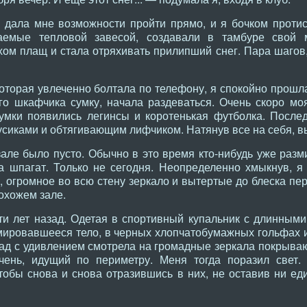
 дала мне возможности пройти прямо, и я бочком протис
аемые тепловой завесой, создавали в тамбуре свой 
ом плащ и стала отряхивать прилипший снег. Пара шагов,
оторая увлеченно болтала по телефону, я спокойно прошла
го шкафчика сумку, начала раздеваться. Очень скоро мо
умки появились легинсы и коротенькая футболка. После
иками и обтягивающим лифчиком. Натянув все на себя, вы
 зале было пусто. Обычно в это время кто-нибудь уже раз
а шпагат. Только не сегодня. Неопределенно хмыкнув, я
, огромное во всю стену зеркало и вытертые до блеска пе
охожем зале.
и лет назад. Одетая в спортивный купальник с длинным
ировавшееся тело, в черных хлопчатобумажных гольфах и
зад с удивлением смотрела на громадные зеркала покрыва
учень, идущий по периметру. Меня тогда поразил свет.
тобы снова и снова отразившись в них, не оставив ни еди