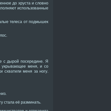
енное до хруста и словно
заполняют использованные
алые телеса от подмышек
лос.
де с дырой посередине. Я
е, укрывающее меня, и со
и схватили меня за ногу.
низ.
у стала её разминать.
дминистратор и отправила