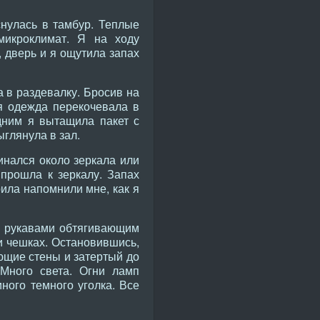
нулась в тамбур. Теплые
микроклимат. Я на ходу
 дверь и я ощутила запах
 в раздевалку. Бросив на
я одежда перекочевала в
дним я вытащила пакет с
глянула в зал.
минался около зеркала или
 прошла к зеркалу. Запах
рила напомнили мне, как я
и рукавами обтягивающим
 чешках. Остановившись,
ющие стены и затертый до
 Много света. Огни ламп
ного темного уголка. Все