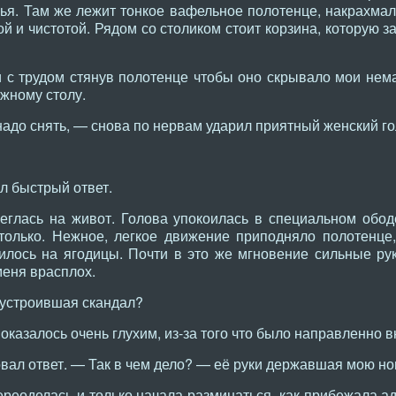
ья. Там же лежит тонкое вафельное полотенце, накрахмал
й и чистотой. Рядом со столиком стоит корзина, которую 
 с трудом стянув полотенце чтобы оно скрывало мои нем
жному столу.
адо снять, — снова по нервам ударил приятный женский го
л быстрый ответ.
леглась на живот. Голова упокоилась в специальном обо
и только. Нежное, легкое движение приподняло полотенц
лось на ягодицы. Почти в это же мгновение сильные рук
меня врасплох.
 устроившая скандал?
оказалось очень глухим, из-за того что было направленно в
овал ответ. — Так в чем дело? — её руки державшая мою ног
ереоделась и только начала разминаться, как прибежала а