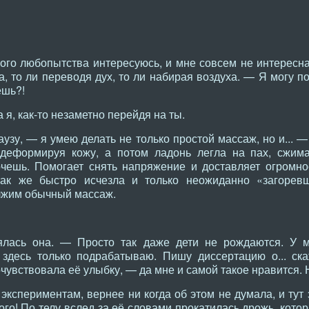
ого любопытства интересуюсь, и мне совсем не интересна
а, то ли переводя дух, то ли набирая воздуха. — Я могу 
ешь?!
я, как-то незаметно перейдя на ты.
аузу, — я умею делать не только простой массаж, но и... —
деформируя кожу, а потом ладонь легла на пах, сжим
чешь. Помогает снять напряжение и доставляет огромно
так же быстро исчезла и только неожиданно «загорев
лжим обычный массаж.
лась она. — Просто так даже дети не рождаются. У м
 здесь только подрабатываю. Пишу диссертацию о... ск
очувствовала её улыбку, — да мне и самой такое нравится. 
экспериментам, вернее ни когда об этом не думала, и тут
ого! По телу вслед за её словами прокатилась дрожь, котор