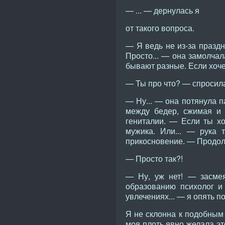
— ... — дернулась я
от такого вопроса.
— Я ведь не из-за праздн
Просто... — она замолчал
бывают разные. Если хоч
— Ты про что? — спросила 
— Ну... — она потянула п
между бедер, сжимая и 
гениталии. — Если ты хо
мужика. Или... — рука 
прикосновение. — Продо
— Просто так?!
— Ну, уж нет! — засмея
образованию психолог и
увлечениях... — я опять п
Я не склонна к подобным 
моя плоть явно желала эт