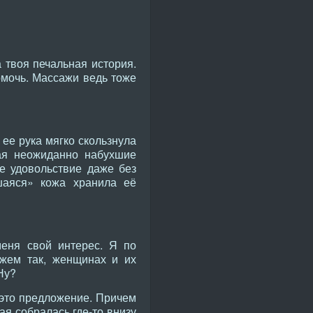
 твоя печальная история.
помочь. Массажи ведь тоже
 ее рука мягко скользнула
ая неожиданно набухшие
е удовольствие даже без
шаяся» кожа хранила её
еня свой интерес. Я по
ажем так, женщинах и их
Ну?
 это предложение. Причем
ая собралась где-то внизу