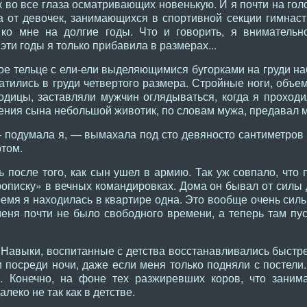
 во все глаза осматривающих новенькую. И я почти на гол
 от девочек, занимающихся в спортивной секции гимнаст
 ко мне на долгие годы. Что и говорить, я внимательн
эти годы я только прибавила в размерах...
ное тельце с ели-ели выделяющимися бугорками на груди наб
тились в груди четвертого размера. Стройные ноги, объем
годицы, заставляли мужчин оглядываться, когда я проход
ния сына небольшой животик, по словам мужа, предавал 
. — подумала я, — вымахала под сто девяносто сантиметров 
ртом.
 после того, как сын ушел в армию. Так уж совпало, что 
описку» в вечных командировках. Дома он бывал от силы 
ремя я находилась в квартире одна. Это вообще очень сил
меня почти не было свободного времени, а теперь там пус
 Навыки, воспитанные с детства восстанавливались быстрее
и посреди ночи, даже если меня только подняли с постели.
. Конечно, на фоне тех разжиревших коров, что заним
леко не так как в детстве.