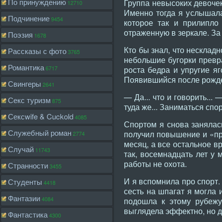
По принуждению
Группа невысоких девочек
12710
Именно тогда я услышала
Подчинение
9454
которое так и прилипло
отраженную в зеркале. За 
Поэзия
1678
Кто бы знал, что несклад
Рассказы с фото
3765
небольшие бугорки превра
Романтика
6717
роста бедра и упругие я
Появившийся после рожде
Свингеры
2641
— Да... что и говорить..
Секс туризм
875
туда же... Заниматься спо
Сексwife & Cuckold
4085
Спортом я снова занялась
Служебный роман
получил повышение и «пр
2774
месяц, а все остальное в
Случай
11743
так, восемнадцать лет у 
работы не охота.
Странности
3455
И я вспомнила про спорт.
Студенты
4418
сесть на шпагат я могла 
Фантазии
4084
подошла к этому рубежу
выглядела эффектно, но да
Фантастика
4300