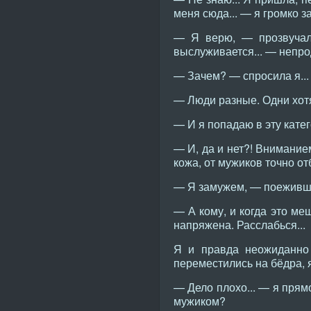
меня сюда... — я громко з
— Я верю, — прозвучало
выслуживается... — непро
— Зачем? — спросила я...
— Люди разные. Одни хотя
— И я попадаю в эту кате
— И, да и нет?! Внимание
кожа, от мужиков точно от
— Я замужем, — поеживши
— А кому, и когда это ме
напряжена. Расслабься...
Я и правда неожиданно 
переместились на бёдра, 
— Дело плохо... — я прям
мужиком?