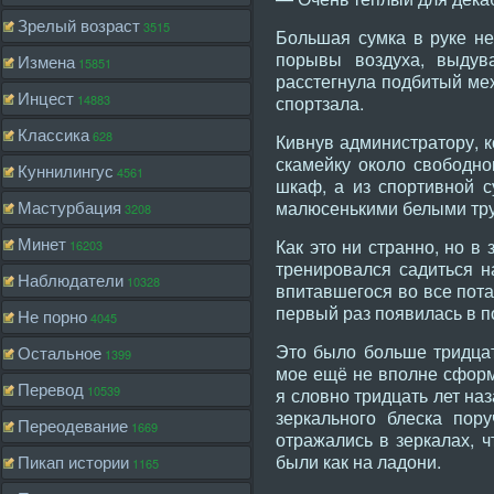
Зрелый возраст
3515
Большая сумка в руке не
порывы воздуха, выдув
Измена
15851
расстегнула подбитый мех
Инцест
14883
спортзала.
Классика
628
Кивнув администратору, к
скамейку около свободно
Куннилингус
4561
шкаф, а из спортивной с
Мастурбация
малюсенькими белыми трус
3208
Минет
Как это ни странно, но в
16203
тренировался садиться н
Наблюдатели
10328
впитавшегося во все пота
первый раз появилась в п
Не порно
4045
Это было больше тридцат
Остальное
1399
мое ещё не вполне сформ
Перевод
10539
я словно тридцать лет на
зеркального блеска пор
Переодевание
1669
отражались в зеркалах, ч
были как на ладони.
Пикап истории
1165