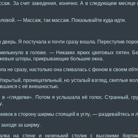
саж. За счет заведения, конечно. А в следующем месяце 
ловой. — Массаж, так массаж. Показывайте куда идти.
 дверь. Я постучала и почти сразу вошла. Переступив порог
елькнуло в голове. — Никаких ярких цветовых пятен. Бе
ежевые шторы, прикрывающие большие окна.
ла не сразу, настолько она сливалась с фоном в своем об
Открытый, проницательный, но усталый взгляд, светлые во
авшаяся с её внешностью.
в «гляделки». Потом я услышала её голос. Странный, груд
у.
кивок в сторону ширмы стоящей в углу, — раздевайтесь и 
, заходя за ширму.
алка на стене и низенький столик с высокими борти