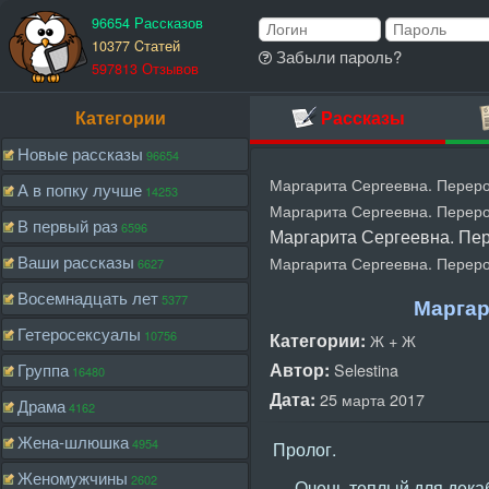
96654 Рассказов
10377 Cтатей
Забыли пароль?
597813 Отзывов
Категории
Рассказы
Новые рассказы
96654
Маргарита Сергеевна. Переро
А в попку лучше
14253
Маргарита Сергеевна. Переро
В первый раз
6596
Маргарита Сергеевна. Пер
Ваши рассказы
Маргарита Сергеевна. Переро
6627
Восемнадцать лет
5377
Маргар
Гетеросексуалы
10756
Категории:
Ж + Ж
Автор:
Группа
Selestina
16480
Дата:
25 марта 2017
Драма
4162
Жена-шлюшка
4954
Пролог.
Женомужчины
2602
— Очень теплый для декабр