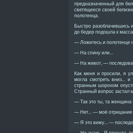
предназначенный для бел
светящееся своей белизно
полотенца.
Быстро разоблачившись и
до бедер подошла к масса
— Ложитесь и полотенце н
— На спину или...
— На живот, — последова
Как меня и просили, я у
могла смотреть вниз... 
странным шорохом опусти
Странный вопрос застал 
— Так это ты, та женщина
— Нет... — моё отрицание 
— Я это вижу... — послед
— Не знаю... Я пришла, п