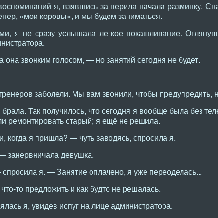
оспоминаний я, взявшись за перила начала разминку. Сна
ренер, «мои коровы», и мы будем заниматься.
ми, я не сразу услышала легкое покашливание. Оглянув
инистратора.
 она звонким голосом, — но занятий сегодня не будет.
тренеров заболели. Мы вам звонили, чтобы предупредить, но
 брала. Так получилось, что сегодня я вообще была без тел
или ремонтировать старый; я ещё не решила.
, когда я пришла? — чуть заводясь, спросила я.
 — занервничала девушка.
 спросила я. — Занятие оплачено, я уже переоделась...
 что-то предложить и как будто не решалась.
лась я, увидев испуг на лице администратора.