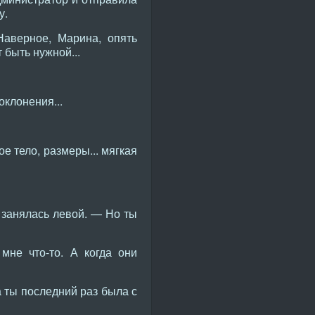
у.
Наверное, Марина, опять
быть нужной...
оклонения...
е тело, размеры... мягкая
 занялась левой. — Но ты
мне что-то. А когда они
а ты последний раз была с