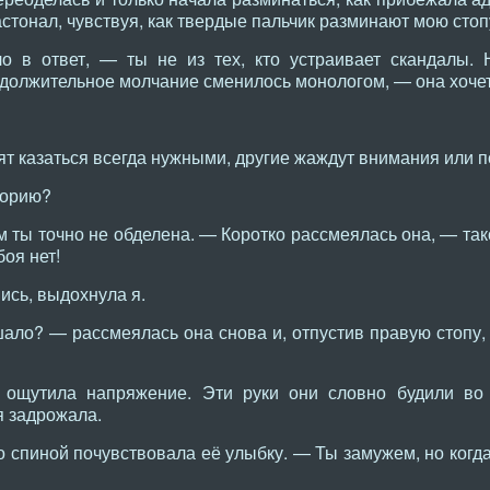
астонал, чувствуя, как твердые пальчик разминают мою стоп
 в ответ, — ты не из тех, кто устраивает скандалы. 
должительное молчание сменилось монологом, — она хочет 
т казаться всегда нужными, другие жаждут внимания или п
горию?
м ты точно не обделена. — Коротко рассмеялась она, — тако
боя нет!
сь, выдохнула я.
шало? — рассмеялась она снова и, отпустив правую стопу,
ощутила напряжение. Эти руки они словно будили во 
я задрожала.
о спиной почувствовала её улыбку. — Ты замужем, но когд