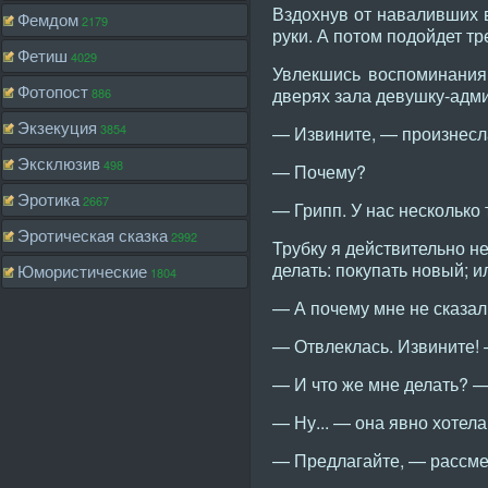
Вздохнув от наваливших в
Фемдом
2179
руки. А потом подойдет т
Фетиш
4029
Увлекшись воспоминания
Фотопост
дверях зала девушку-адм
886
Экзекуция
3854
— Извините, — произнесла
Эксклюзив
498
— Почему?
Эротика
2667
— Грипп. У нас несколько 
Эротическая сказка
2992
Трубку я действительно не
делать: покупать новый; 
Юмористические
1804
— А почему мне не сказали
— Отвлеклась. Извините!
— И что же мне делать? —
— Ну... — она явно хотела
— Предлагайте, — рассмея