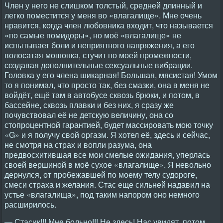
Член у него не слишком толстый, средней длинный и
легко поместится у меня во «влагалище». Мне очень
нравится, когда член любовника входит, что называется
«по самые помидоры», но моё «влагалище» не
испытывает боли и неприятного напряжения, а его
волосатая мошонка, стучит по моей промежности,
создавая дополнительные сексуальные вибрации.
Головка у его члена шикарная! Большая, мясистая! Умом
то я понимал, что просто так, без смазки, она в меня не
войдёт, ещё там в автобусе сквозь брюки, и потом, в
бассейне, сквозь плавки и без них, я сразу же
почувствовал её не детскую величину, она со
стопроцентной гарантией, будет массировать мою точку
«G» и я получу свой оргазм. Я хотел её, здесь и сейчас,
не смотря на страх и вопли разума, она
предвосхитившая все мои смелые ожидания, уперлась
своей вершиной в моё сухое «влагалище». Я невольно
дернулся, от пробежавшей по моему телу судороге,
смеси страха и желания. Стас еще сильней надавил на
устье «влагалища», под таким напором оно немного
расширилось.
— Стасик!!! Мне больно!!! Не здесь! Нас увидят, потом