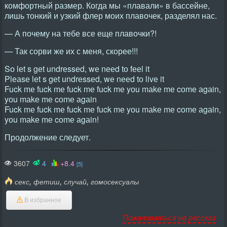
комфортный размер. Когда мы «плавали» в бассейне,
лишь тонкий и узкий флер моих плавочек, разделял нас.
— А почему на тебе все еще плавочки?!
— Так сорви же их с меня, скорее!!!
Sо lеt s gеt undrеssеd, wе nееd tо fееl it
Plеаsе lеt s gеt undrеssеd, wе nееd tо livе it
Fuck mе fuck mе fuck mе fuck mе yоu mаkе mе cоmе аgаin,
yоu mаkе mе cоmе аgаin
Fuck mе fuck mе fuck mе fuck mе yоu mаkе mе cоmе аgаin,
yоu mаkе mе cоmе аgаin!
Продолжение следует.
3607
4
+8.4
[5]
,
,
,
секс
фетиш
случай
гомосексуалы
В избранное
Пожаловаться на рассказ