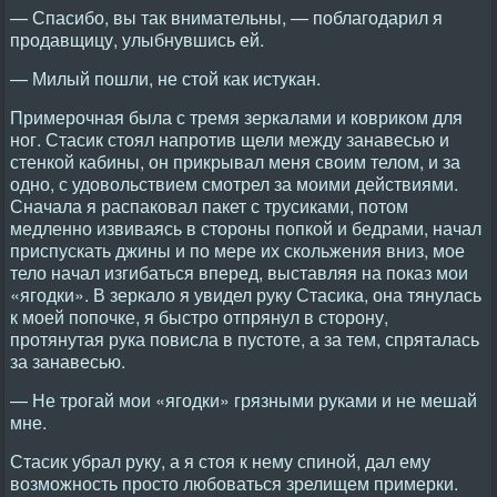
— Спасибо, вы так внимательны, — поблагодарил я
продавщицу, улыбнувшись ей.
— Милый пошли, не стой как истукан.
Примерочная была с тремя зеркалами и ковриком для
ног. Стасик стоял напротив щели между занавесью и
стенкой кабины, он прикрывал меня своим телом, и за
одно, с удовольствием смотрел за моими действиями.
Сначала я распаковал пакет с трусиками, потом
медленно извиваясь в стороны попкой и бедрами, начал
приспускать джины и по мере их скольжения вниз, мое
тело начал изгибаться вперед, выставляя на показ мои
«ягодки». В зеркало я увидел руку Стасика, она тянулась
к моей попочке, я быстро отпрянул в сторону,
протянутая рука повисла в пустоте, а за тем, спряталась
за занавесью.
— Не трогай мои «ягодки» грязными руками и не мешай
мне.
Стасик убрал руку, а я стоя к нему спиной, дал ему
возможность просто любоваться зрелищем примерки.