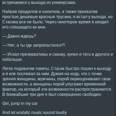
встречаемся у выхода из универсама.
Набрав продуктов и напитков, а также прихватив
простые дешевые красные трусики, я встал у выхода, но
Стасика все не было. Через некоторое время я увидел
его спешащего ко мне.
— Давно ждешь?
— Нет, а ты где запропастился?!
— Искал презервативы и смазку, купил и того и другого и
побольше.
Легко подхватив пакеты, Стасик быстро пошел к выходу
и я еле поспевал за ним. Думая на ходу, что с точки
зрения женщины, мужчины, порой переоценивают свои
возможности, а женщины порой упускают временной
фактор, на который эти возможности распространяются.
В ближайшие три дня я был совершенно свободен.
Girl, jump in my cаr
Аnd lеt еcstаtic music sоund lоudly