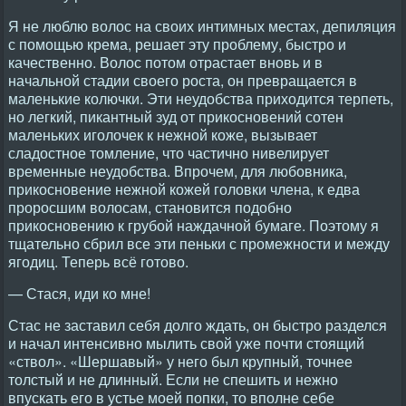
Я не люблю волос на своих интимных местах, депиляция
с помощью крема, решает эту проблему, быстро и
качественно. Волос потом отрастает вновь и в
начальной стадии своего роста, он превращается в
маленькие колючки. Эти неудобства приходится терпеть,
но легкий, пикантный зуд от прикосновений сотен
маленьких иголочек к нежной коже, вызывает
сладостное томление, что частично нивелирует
временные неудобства. Впрочем, для любовника,
прикосновение нежной кожей головки члена, к едва
проросшим волосам, становится подобно
прикосновению к грубой наждачной бумаге. Поэтому я
тщательно сбрил все эти пеньки с промежности и между
ягодиц. Теперь всё готово.
— Стася, иди ко мне!
Стас не заставил себя долго ждать, он быстро разделся
и начал интенсивно мылить свой уже почти стоящий
«ствол». «Шершавый» у него был крупный, точнее
толстый и не длинный. Если не спешить и нежно
впускать его в устье моей попки, то вполне себе