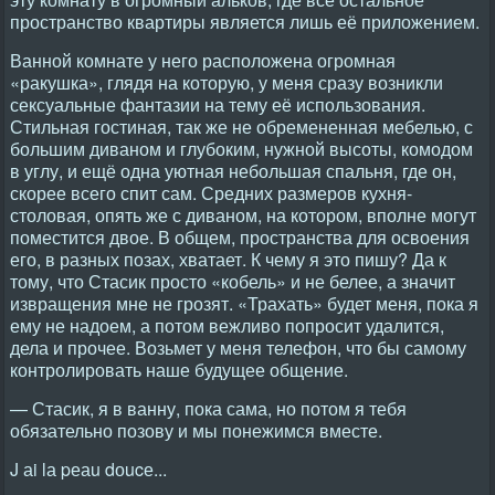
пространство квартиры является лишь её приложением.
Ванной комнате у него расположена огромная
«ракушка», глядя на которую, у меня сразу возникли
сексуальные фантазии на тему её использования.
Стильная гостиная, так же не обремененная мебелью, с
большим диваном и глубоким, нужной высоты, комодом
в углу, и ещё одна уютная небольшая спальня, где он,
скорее всего спит сам. Средних размеров кухня-
столовая, опять же с диваном, на котором, вполне могут
поместится двое. В общем, пространства для освоения
его, в разных позах, хватает. К чему я это пишу? Да к
тому, что Стасик просто «кобель» и не белее, а значит
извращения мне не грозят. «Трахать» будет меня, пока я
ему не надоем, а потом вежливо попросит удалится,
дела и прочее. Возьмет у меня телефон, что бы самому
контролировать наше будущее общение.
— Стасик, я в ванну, пока сама, но потом я тебя
обязательно позову и мы понежимся вместе.
J аi lа pеаu dоucе...