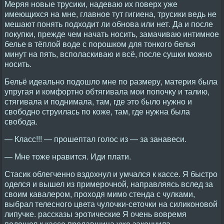
Меряя новые трусики, надеваю их поверх уже
имеющихся на мне, главное тут гигиена, трусики ведь не
мешают понять подходит ли обнова или нет. Да и после
покупки, прежде чем начать носить, замачиваю интимное
белье в тёплой воде с порошком для тонкого белья
минут на пять, всполаскиваю и всё, после сушки можно
носить.
Бельё идеально подошло мне по размеру, материя была
упругая и комфортно обтягивала мои попочку и талию,
стягивала и поднимала, там, где это было нужно и
свободно струилась по коже, там, где нужна была
свобода.
— Класс!!! — прошептал голос из — за занавеси.
— Мне тоже нравится. Иди плати.
Стасик облегченно вздохнул и умчался к кассе. Я быстро
оделся и вышел из примерочной, направляясь вслед за
своим кавалером, проходя мимо стенда с чулками,
выбрал телесного цвета чулочки-сеточки на силиконовой
липучке. рассказы эротические Я очень вовремя
подошел к кассе продавщица уже закончила