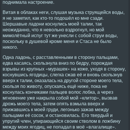
поднимала настроение.
Витая в облаках неги, слушая музыка струящейся воды,
я не заметил, как кто-то подошёл ко мне сзади.
Шершавые ладони коснулись моей талии, так
неожиданно, что я невольно вздрогнул, но мой
мимолётный испуг тут же унесли с собой струи воды,
поскольку в душевой кроме меня и Стаса не было
никого.
Одна ладонь, с расставленными в сторону пальцами,
едва касаясь, скользнула вниз по бедру, порождая
взрывы из крупных «мурашек» на коже, уходя в сторону,
коснувшись ягодицы, слегка сжав её и вновь скользнув
вверх к талии, оказалась на другой стороне моего тела,
скользя по животу, опускаясь ещё ниже, пока не
коснулась кончиками пальцев волос лобка, а через
мгновение уже накрыла собой мой «клитор», вызвав
дрожь моего тела, затем опять взмыла вверх и
прижавшись к моей груди, легонько зажав между
пальцами её сосок, и остановилась. Его твердый и
упругий член, упирающийся своим стволом в ложбину
между моих ягодиц, не попадал в моё «влагалище».