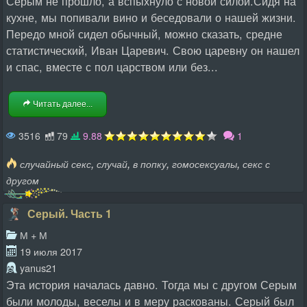
Серым не прошло, а вспыхнуло с новой силой.Сидя на
кухне, мы попивали вино и беседовали о нашей жизни.
Передо мной сидел обычный, можно сказать, средне
статистический, Иван Царевич. Свою царевну он нашел
и спас, вместе с пол царством или без...
Читать далее...
3516
79
9.88
1
,
,
,
,
случайный секс
случай
в попку
гомосексуалы
секс с
другом
Серый. Часть 1
М + М
19 июля 2017
yanus21
Эта история началась давно. Тогда мы с другом Серым
были молоды, веселы и в меру раскованы. Серый был