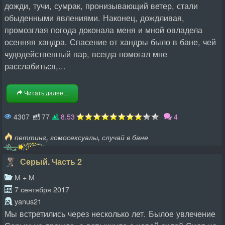
дожди, тучи, сумрак, пронизывающий ветер, стали
обыденными явлениями. Наконец, дождливая,
промозглая погода доконала меня и мной овладела
осенняя хандра. Спасение от хандры было в бане, чей
чудодейственный пар, всегда помогал мне
расслабиться,...
Читать далее...
4307
77
8.53
4
,
,
петтинг
гомосексуалы
случай в бане
Серый. Часть 2
М + М
7 сентября 2017
yanus21
Мы встретились через несколько лет. Былое увлечение