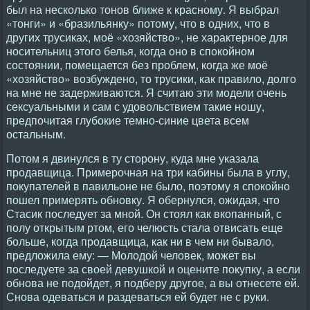
был на несколько тонов ближе к красному. Я выбрал
«тонги» и «бразильянку» потому, что в одних, что в
других трусиках, моё «хозяйство», не характерное для
носительниц этого белья, когда оно в спокойном
состоянии, помещается без проблем, когда же моё
«хозяйство» возбуждено, то трусики, как правило, долго
на мне не задерживаются. Я считаю эти модели очень
сексуальными и сам с удовольствием такие ношу,
предпочитая глубокие темно-синие цвета всем
остальным.
Потом я двинулся в ту сторону, куда мне указала
продавщица. Примерочная на три кабины была в углу,
покупателей в павильоне не было, поэтому я спокойно
пошел примерять обновку. Я обернулся, ожидая, что
Стасик последует за мной. Он стоял как вкопанный, с
полу открытым ртом, его челюсть стала отвисать еще
больше, когда продавщица, как ни в чем ни бывало,
предложила ему: — Молодой человек, может вы
последуете за своей девушкой и оцените покупку, а если
обнова не подойдет, я подберу другое, а вы отнесете ей.
Снова одеваться и раздеваться ей будет не с руки.