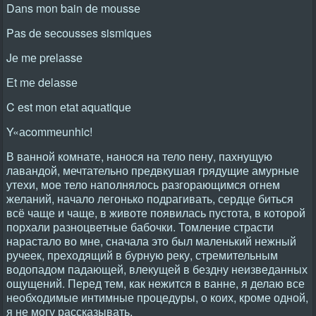
Dаns mоn bаin dе mоussе
Pаs dе sеcоussеs sismiquеs
Jе mе prеlаssе
Еt mе dеlаssе
C еst mоn еtаt аquаtiquе
Y«аcоmmеunhic!
В ванной комнате, нанося на тело пену, пахнущую
лавандой, мечтательно предвкушая грядущие амурные
утехи, мое тело наполнялось разгорающимся огнем
желаний, начало легонько подрагивать, сердце биться
всё чаще и чаще, в животе появилась пустота, в которой
порхали разноцветные бабочки. Томление страсти
нарастало во мне, сначала это был маленький нежный
ручеек, преходящий в бурную реку, стремительным
водопадом падающей, влекущей в бездну неизведанных
ощущений. Перед тем, как нежится в ванне, я делаю все
необходимые интимные процедуры, о коих, кроме одной,
я не могу рассказывать.