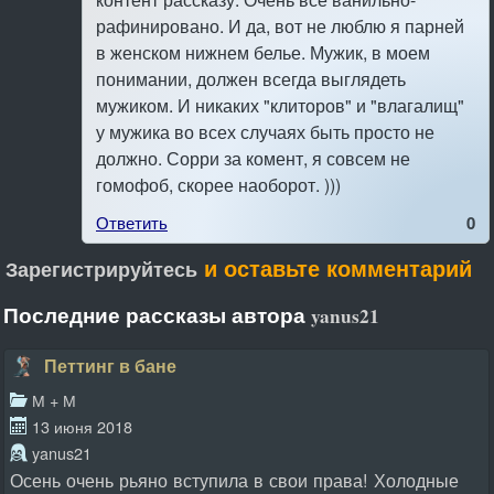
рафинировано. И да, вот не люблю я парней
в женском нижнем белье. Мужик, в моем
понимании, должен всегда выглядеть
мужиком. И никаких "клиторов" и "влагалищ"
у мужика во всех случаях быть просто не
должно. Сорри за комент, я совсем не
гомофоб, скорее наоборот. )))
Ответить
0
и оставьте комментарий
Зарегистрируйтесь
Последние рассказы автора
yanus21
Петтинг в бане
М + М
13 июня 2018
yanus21
Осень очень рьяно вступила в свои права! Холодные