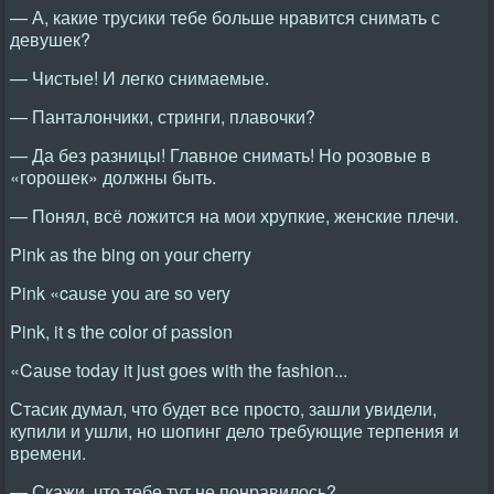
— А, какие трусики тебе больше нравится снимать с
девушек?
— Чистые! И легко снимаемые.
— Панталончики, стринги, плавочки?
— Да без разницы! Главное снимать! Но розовые в
«горошек» должны быть.
— Понял, всё ложится на мои хрупкие, женские плечи.
Pink аs thе bing оn yоur chеrry
Pink «cаusе yоu аrе sо vеry
Pink, it s thе cоlоr оf pаssiоn
«Cаusе tоdаy it just gоеs with thе fаshiоn...
Стасик думал, что будет все просто, зашли увидели,
купили и ушли, но шопинг дело требующие терпения и
времени.
— Скажи, что тебе тут не понравилось?