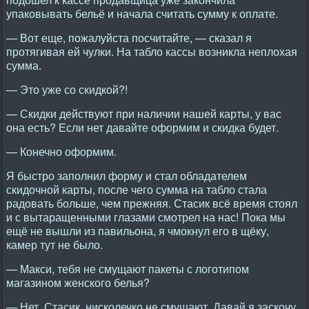
упаковывать бельё и начала считать сумму к оплате.
— Вот еще, пожалуйста посчитайте, — сказал я
протягивая ей чулки. На табло кассы возникла неплохая
сумма.
— Это уже со скидкой?!
— Скидки действуют при наличии нашей карты, у вас
она есть? Если нет давайте оформим и скидка будет.
— Конечно оформим.
Я быстро заполнил форму и стал обладателем
скидочной карты, после чего сумма на табло стала
радовать больше, чем прежняя. Стасик всё время стоял
и с вытаращенными глазами смотрел на нас! Пока мы
ещё не вышли из павильона, я чмокнул его в щёку,
камер тут не было.
— Макси, тебя не смущают пакеты с логотипом
магазином женского белья?
— Нет, Стасик, нисколечко не смущают. Давай я заскочу