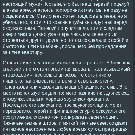
настоящий мужик. К стати, это был наш первый поцелуй,
в аквапарке, опасаясь посторонних глаз, мы не разу не
поцеловались. Стас очень хотел поцеловать меня, но я
убедил его, в том, что красные губы выдадут нас перед
окружающими. Поцелуй получился долгим и сладким,
двери лифта давно уже открылись, мы се не могли
оторваться друг от друга, но потом совладали с собой и
быстро вышли из кабины, после чего без промедления
зашли в квартиру.
Стасик живет в уютной, ухоженной «трешке». В большой
спальне у него стоит огромная кровать, так называемый
«траходром», несколько шкафов, то есть ничего
лишнего, например, нет огромного, во всю стену,
телевизора или чудовищно-мощной аудиосистемы. Это
место используется для прямого назначения, для секса,
к тому же, спальня хорошо звукоизолированна.
Последнее его замечание, про звукоизоляцию, меня
порадовало, порой на финишном спурте сексуального
исступления, сложно контролировать свои эмоции.
Тяжелые темные шторы и мягкий тёплые свет, создают
интимное настроение в любое время суток, превращая
эту комнату в огромный альков, где всё остальное