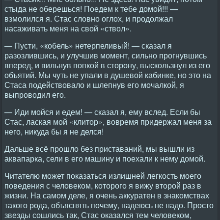
стыда не оберешься! Поедем к тебе домой!!! —
взмолился я. Стас словно оглох, и продолжал
насаживать меня на свой «ствол».
— Пусти, «кобель» нетерпеливый! — сказал я
разозлившись, и улучшив момент, сильно прогнувшись
вперед, и вильнув попкой в сторону, выскользнул из его
объятий. Мы чуть не упали в душевой кабинке, но это на
Стаса подействовало и шлепнув его мочалкой, я
выпроводил его.
— Иди мойся и едем! — сказал я, ему вслед. Если бы
Стас, лаская мой «клитор», вовремя придержал меня за
него, никуда бы я не делся!
Дальше всё прошло без приставаний, мы вышли из
аквапарка, сели в его машину и поехали к нему домой.
Читателю может показаться излишней легкость моего
поведения с человеком, которого я вижу второй раз в
жизни. На самом деле, я очень аккуратен в знакомствах
такого рода, объяснять почему, надеюсь не надо. Просто
звезды сошлись так, Стас оказался тем человеком,