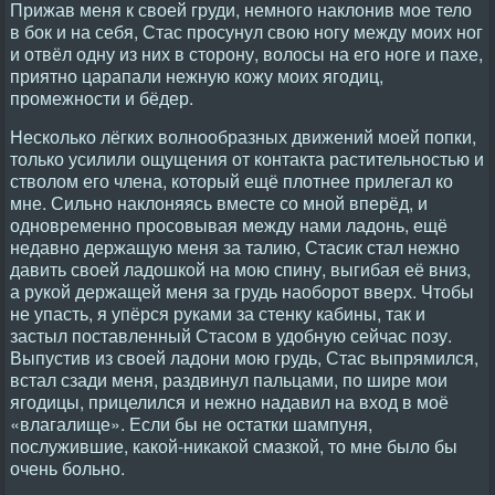
Прижав меня к своей груди, немного наклонив мое тело
в бок и на себя, Стас просунул свою ногу между моих ног
и отвёл одну из них в сторону, волосы на его ноге и пахе,
приятно царапали нежную кожу моих ягодиц,
промежности и бёдер.
Несколько лёгких волнообразных движений моей попки,
только усилили ощущения от контакта растительностью и
стволом его члена, который ещё плотнее прилегал ко
мне. Сильно наклоняясь вместе со мной вперёд, и
одновременно просовывая между нами ладонь, ещё
недавно держащую меня за талию, Стасик стал нежно
давить своей ладошкой на мою спину, выгибая её вниз,
а рукой держащей меня за грудь наоборот вверх. Чтобы
не упасть, я упёрся руками за стенку кабины, так и
застыл поставленный Стасом в удобную сейчас позу.
Выпустив из своей ладони мою грудь, Стас выпрямился,
встал сзади меня, раздвинул пальцами, по шире мои
ягодицы, прицелился и нежно надавил на вход в моё
«влагалище». Если бы не остатки шампуня,
послужившие, какой-никакой смазкой, то мне было бы
очень больно.