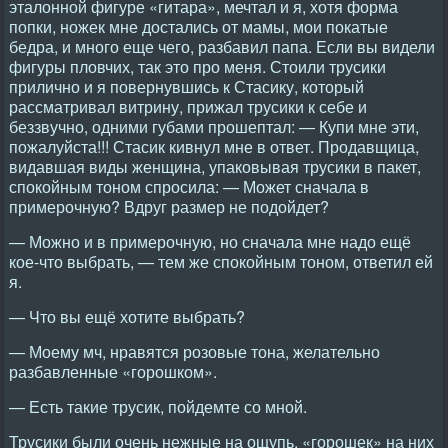
эталонной фигуре «гитара», мечтал и я, хотя форма
попки, ножек мне достались от мамы, мои покатые
бедра, и много еще чего, разбавил папа. Если вы видели
фигуры пловчих, так это про меня. Стоили трусики
прилично и я повернувшись к Стасику, который
рассматривал витрину, прижал трусики к себе и
беззвучно, одними губами прошептал: — Купи мне эти,
пожалуйста!!! Стасик кивнул мне в ответ. Продавщица,
видавшая виды женщина, упаковывая трусики в пакет,
спокойным тоном спросила: — Может сначала в
примерочную? Вдруг размер не подойдет?
— Можно и в примерочную, но сначала мне надо ещё
кое-что выбрать, — тем же спокойным тоном, ответил ей
я.
— Что вы ещё хотите выбрать?
— Моему мч, нравятся розовые тона, желательно
разбавленные «горошком».
— Есть такие трусик, пойдемте со мной.
Трусики были очень нежные на ощупь, «горошек» на них