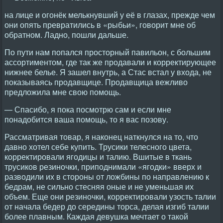
на лице и огонёк мелькнувший у её в глазах, прежде чем
они опять превратились в «рыбьи», говорит мне об
обратном. Ладно, пошли дальше.
По пути нам попался просторный павильон, с большим
ассортиментом, где так же продавали и корректирующее
нижнее белье. Я зашел внутрь, а Стас встал у входа, не
показываясь продавщице. Продавщица вежливо
предложила мне свою помощь.
— Спасибо, я пока посмотрю сам и если мне
понадобится ваша помощь, то я вас позову.
Рассматривая товар, я наконец наткнулся на то, что
давно хотел себе купить. Трусики телесного цвета,
корректировали ягодицы и талию. Вшитые в ткань
трусиков резиночки, приподнимали «ягодки» вверх и
разводили их в стороны от ложбины по направлению к
бедрам, не сильно стесняя оные и не уменьшая их
объем. Еще они резиночки, корректировали узость талии
от начала бедер до середины торса, делая изгиб талии
более плавным. Каждая девушка мечтает о такой