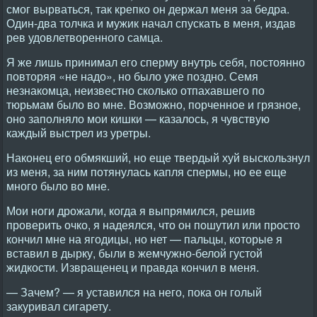
смог вырваться, так крепко он держал меня за бедра.
Один-два толчка и мужик начал спускать в меня, издав
рев удовлетворенного самца.
Я же лишь принимал его сперму внутрь себя, постоянно
повторяя «не надо», но было уже поздно. Семя
незнакомца, неизвестно сколько отпахавшего по
тюрьмам было во мне. Возможно, порченное и грязное,
оно заполняло мои кишки — казалось, я чувствую
каждый выстрел из уретры.
Наконец его обмякший, но еще твердый хуй выскользнул
из меня, за ним потянулась капля спермы, но ее еще
много было во мне.
Мои ноги дрожали, когда я выпрямился, решив
проверить очко, я надеялся, что он пошутил или просто
кончил мне на ягодицы, но нет — пальцы, которые я
вставил в дырку, были в жемчужно-белой густой
жидкости. Извращенец и правда кончил в меня.
— Зачем? — я уставился на него, пока он голый
закуривал сигарету.