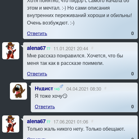
Хотя понятно, что пидор с самого начала об
этом и мечтал. :-) Но сами описания
внутренних переживаний хороши и обильны!
Очень возбуждют. :-)
Ответить
0
alena67
11.01.2021 20:44
#
77
Мне рассказ понравился. Хочется, что бы
меня так как в рассказе поимели.
Ответить
0
Нудист
04.04.2021 08:30
#
143
Я тоже хочу😏
Ответить
0
alena67
17.06.2021 01:06
#
77
Только жаль никого нету. Только обещают.