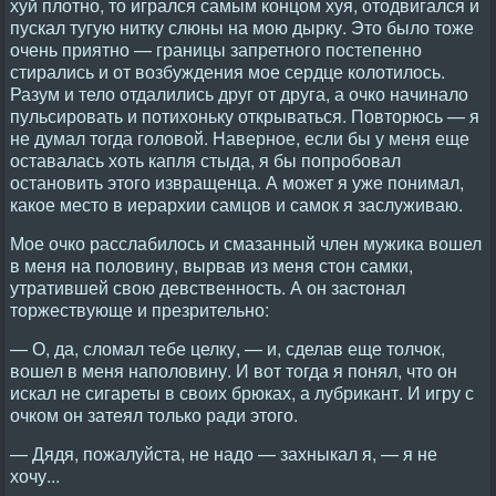
хуй плотно, то игрался самым концом хуя, отодвигался и
пускал тугую нитку слюны на мою дырку. Это было тоже
очень приятно — границы запретного постепенно
стирались и от возбуждения мое сердце колотилось.
Разум и тело отдалились друг от друга, а очко начинало
пульсировать и потихоньку открываться. Повторюсь — я
не думал тогда головой. Наверное, если бы у меня еще
оставалась хоть капля стыда, я бы попробовал
остановить этого извращенца. А может я уже понимал,
какое место в иерархии самцов и самок я заслуживаю.
Мое очко расслабилось и смазанный член мужика вошел
в меня на половину, вырвав из меня стон самки,
утратившей свою девственность. А он застонал
торжествующе и презрительно:
— О, да, сломал тебе целку, — и, сделав еще толчок,
вошел в меня наполовину. И вот тогда я понял, что он
искал не сигареты в своих брюках, а лубрикант. И игру с
очком он затеял только ради этого.
— Дядя, пожалуйста, не надо — захныкал я, — я не
хочу...