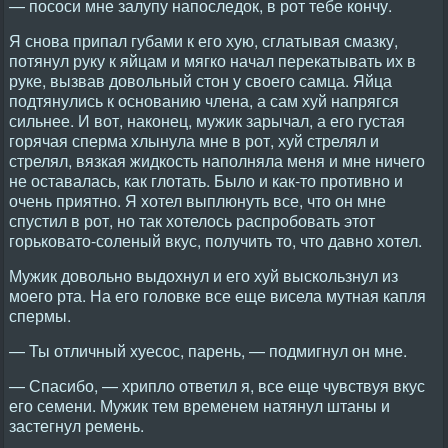
— пососи мне залупу напоследок, в рот тебе кончу.
Я снова припал губами к его хую, сглатывая смазку,
потянул руку к яйцам и мягко начал перекатывать их в
руке, вызвав довольный стон у своего самца. Яйца
подтянулись к основанию члена, а сам хуй напрягся
сильнее. И вот, наконец, мужик зарычал, а его густая
горячая сперма хлынула мне в рот, хуй стрелял и
стрелял, вязкая жидкость наполняла меня и мне ничего
не оставалась, как глотать. Было и как-то противно и
очень приятно. Я хотел выплюнуть все, что он мне
спустил в рот, но так хотелось распробовать этот
горьковато-соленый вкус, получить то, что давно хотел.
Мужик довольно выдохнул и его хуй выскользнул из
моего рта. На его головке все еще висела мутная капля
спермы.
— Ты отличный хуесос, парень, — подмигнул он мне.
— Спасибо, — хрипло ответил я, все еще чувствуя вкус
его семени. Мужик тем временем натянул штаны и
застегнул ремень.