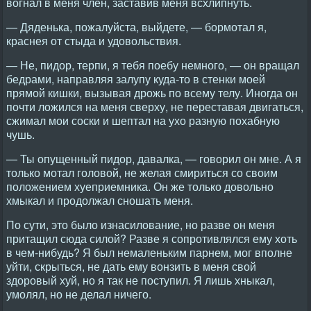
вогнал в меня член, заставив меня всхлипнуть.
— Дяденька, пожалуйста, выйдете, — бормотал я,
краснея от стыда и удовольствия.
— Не, пидор, терпи, я тебя поебу немного, — он вращал
бедрами, направляя залупу куда-то в стенки моей
прямой кишки, вызывая дрожь по всему телу. Иногда он
почти ложился на меня сверху, не переставая двигаться,
сжимал мои соски и шептал на ухо разную похабную
чушь.
— Ты опущенный пидор, давалка, — говорил он мне. А я
только мотал головой, не желая смириться со своим
положением хуеприемника. Он же только довольно
хмыкал и продолжал сношать меня.
По сути, это было изнасилование, но разве он меня
притащил сюда силой? Разве я сопротивлялся ему хоть
в чем-нибудь? Я был немаленьким парнем, мог вполне
уйти, скрыться, не дать ему вонзить в меня свой
здоровый хуй, но я так не поступил. Я лишь хныкал,
умолял, но не делал ничего.