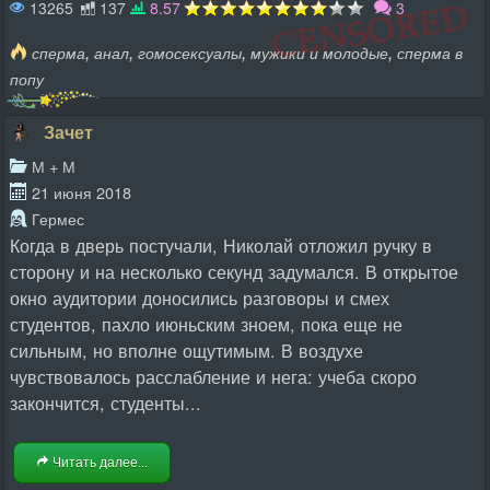
13265
137
8.57
3
,
,
,
,
сперма
анал
гомосексуалы
мужики и молодые
сперма в
попу
Зачет
М + М
21 июня 2018
Гермес
Когда в дверь постучали, Николай отложил ручку в
сторону и на несколько секунд задумался. В открытое
окно аудитории доносились разговоры и смех
студентов, пахло июньским зноем, пока еще не
сильным, но вполне ощутимым. В воздухе
чувствовалось расслабление и нега: учеба скоро
закончится, студенты...
Читать далее...