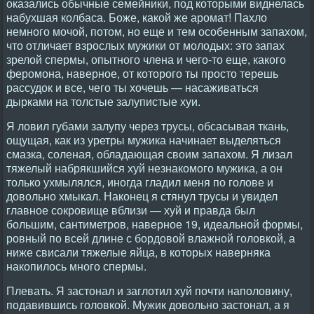
оказались обычные семейники, под которыми виднелась
набухшая колбаса. Боже, какой же аромат! Пахло
немного мочой, потом, но еще и тем особенным запахом,
что отличает взрослых мужики от молодых: это запах
зрелой спермы, опытного члена и чего-то еще, какого
феромона, наверное, от которого ты просто терешь
рассудок и все, чего ты хочешь — насаживаться
дырками на толстые залупистые хуи.
Я ловил губами залупу через трусы, обсасывая ткань,
ощущая, как из уретры мужика начинает выделяться
смазка, соленая, обладающая своим запахом. Я лизал
тяжелый набрякшийся хуй незнакомого мужика, а он
только ухмылялся, иногда гладил меня по голове и
довольно хмыкал. Наконец я стянул трусы и увидел
главное сокровище вблизи — хуй и правда был
большим, сантиметров, наверное 19, идеальной формы,
ровный по всей длине с бордовой влажной головкой, а
ниже свисали тяжелые яйца, в которых наверняка
накопилось много спермы.
Плевать. Я застонал и заглотил хуй почти наполовину,
подавившись головкой. Мужик довольно застонал, а я