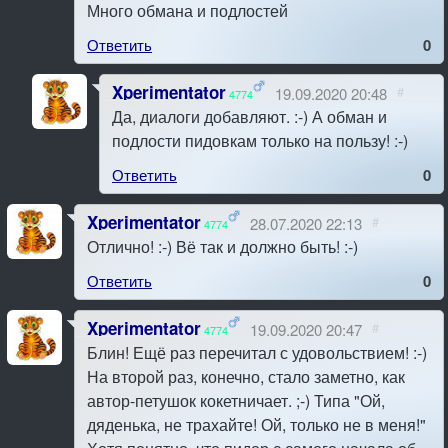
Много обмана и подлостей
Ответить
0
Xperimentator
19.09.2020 20:48
#
4774
Да, диалоги добавляют. :-) А обман и
подлости пидовкам только на пользу! :-)
Ответить
0
Xperimentator
28.07.2020 22:13
#
4774
Отлично! :-) Вё так и должно быть! :-)
Ответить
0
Xperimentator
19.09.2020 20:47
#
4774
Блин! Ещё раз перечитал с удовольствием! :-)
На второй раз, конечно, стало заметно, как
автор-петушок кокетничает. ;-) Типа "Ой,
дяденька, не трахайте! Ой, только не в меня!"