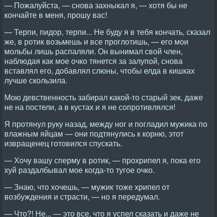
— Пожалуйста, — снова захныкал я, — хотя бы не
кончайте в меня, прошу вас!
— Терпи, пидор, терпи... Не буду я в тебя кончать, сказал
же, в ротик возьмешь и все проглотишь, — его мои
мольбы лишь распаляли. Он вынимал свой член,
наблюдая как мое очко тянется за залупой, снова
вставлял его, добавлял слюны, чтобы елда в кишках
лучше скользила.
Мою девственность забирал какой-то старый зек, даже
не на постели, а в кустах и я не сопротивлялся!
Я протянул руку назад, между ног и погладил мужика по
влажным яйцам — они подтянулись к корню, этот
извращенец готовился спускать.
— Хочу вашу сперму в ротик, — прохрипел я, пока его
хуй раздалбывал мое когда-то тугое очко.
— Знаю, что хочешь, — мужик тоже хрипел от
возбуждения и страсти, — но я передумал.
— Что?! Не... — это все, что я успел сказать и даже не