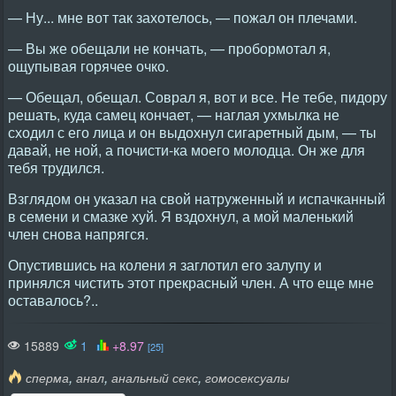
— Ну... мне вот так захотелось, — пожал он плечами.
— Вы же обещали не кончать, — пробормотал я,
ощупывая горячее очко.
— Обещал, обещал. Соврал я, вот и все. Не тебе, пидору
решать, куда самец кончает, — наглая ухмылка не
сходил с его лица и он выдохнул сигаретный дым, — ты
давай, не ной, а почисти-ка моего молодца. Он же для
тебя трудился.
Взглядом он указал на свой натруженный и испачканный
в семени и смазке хуй. Я вздохнул, а мой маленький
член снова напрягся.
Опустившись на колени я заглотил его залупу и
принялся чистить этот прекрасный член. А что еще мне
оставалось?..
15889
1
+8.97
[25]
,
,
,
сперма
анал
анальный секс
гомосексуалы