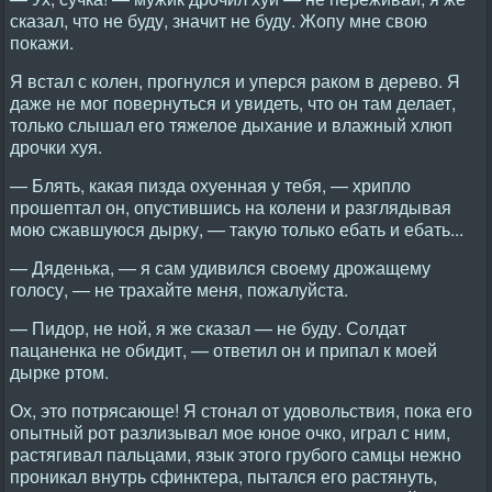
сказал, что не буду, значит не буду. Жопу мне свою
покажи.
Я встал с колен, прогнулся и уперся раком в дерево. Я
даже не мог повернуться и увидеть, что он там делает,
только слышал его тяжелое дыхание и влажный хлюп
дрочки хуя.
— Блять, какая пизда охуенная у тебя, — хрипло
прошептал он, опустившись на колени и разглядывая
мою сжавшуюся дырку, — такую только ебать и ебать...
— Дяденька, — я сам удивился своему дрожащему
голосу, — не трахайте меня, пожалуйста.
— Пидор, не ной, я же сказал — не буду. Солдат
пацаненка не обидит, — ответил он и припал к моей
дырке ртом.
Ох, это потрясающе! Я стонал от удовольствия, пока его
опытный рот разлизывал мое юное очко, играл с ним,
растягивал пальцами, язык этого грубого самцы нежно
проникал внутрь сфинктера, пытался его растянуть,