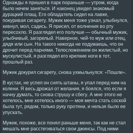
Однажды я пришел в парк пораньше — утром, когда
было нечем заняться. И наконец увидел знакомый
дурацкий плащ. Его обладатель сидел на лавке,
покуривая сигарету. Мужик меня тоже узнал, улыбнулся,
кивнул, мол, садись. Я присел, от волнения во рту
пересохло. Я разглядел его получше — обычный мужик,
улыбчивый, загорелый. Наверное, чей-то муж или отец,
дядя или сын. На такого никогда не подумаешь, что он
дрочит перед парнями. Телосложением он жилистый, но
мускулистый, я разглядел его крепкие ноги в тот,
прошлый раз.
Мужик докурил сигарету, снова ухмыльнулся: «Пошли».
В кустах, не успел он снять штаны, я упал перед ним на
колени. Я весь дрожал от желания, я боялся, что если я
начну думать, то снова струшу и сбегу. А мне этого не
хотелось, мне хотелось иного — моя мечта стать соской
была тут, рядом, только руку протяни, и нельзя было ее
упускать.
Мужик, похоже, все понял раньше меня, так как не стал
мешать мне расстегиваться свои джинсы. Под ними