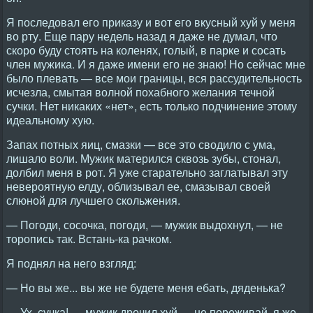
Я последовал его приказу и вот его вкусный хуй у меня
во рту. Еще пару недель назад я даже не думал, что
скоро буду стоять на коленях, голый, в парке и сосать
член мужика. И я даже имени его не знаю! Но сейчас мне
было плевать — все мои границы, вся рассудительность
исчезла, смытая волной похабного желания течной
сучки. Нет никаких «нет», есть только подчинение этому
идеальному хую.
Запах потных яиц, смазки — все это сводило с ума,
лишало воли. Мужик матерился сквозь зубы, стонал,
долбил меня в рот. Я уже старательно заглатывал эту
невероятную елду, облизывал ее, смазывал своей
слюной для лучшего скольжения.
— Погоди, сосочка, погоди, — мужик выдохнул, — не
торопись так. Встань-ка рачком.
Я поднял на него взгляд:
— Но вы же... вы же не будете меня ебать, дяденька?
— Ух, сучка! — мужик дрочил хуй — не переживай, я же