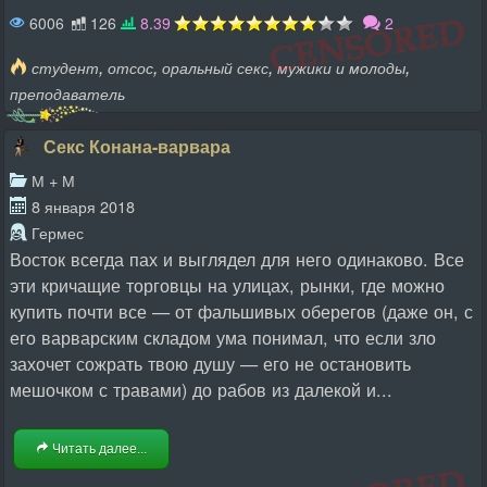
6006
126
8.39
2
,
,
,
,
студент
отсос
оральный секс
мужики и молоды
преподаватель
Секс Конана-варвара
М + М
8 января 2018
Гермес
Восток всегда пах и выглядел для него одинаково. Все
эти кричащие торговцы на улицах, рынки, где можно
купить почти все — от фальшивых оберегов (даже он, с
его варварским складом ума понимал, что если зло
захочет сожрать твою душу — его не остановить
мешочком с травами) до рабов из далекой и...
Читать далее...