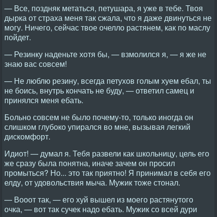
— Все, поздняк метаться, петушара, я уже в тебе. Твоя
дырка от страха меня так сжала, что я даже двинуться не
могу. Ничего, сейчас твое очелло растянем, как по маслу
пойдет.
— Резинку наденьте хотя бы, — взмолился я, — я же не
знаю вас совсем!
— Не люблю резину, всегда петухов голым хуем ебал, ты
не боись, внутрь кончать не буду, — ответил самец и
принялся меня ебать.
Больно совсем не было почему-то, только иногда он
слишком глубоко упирался во мне, вызывая легкий
дискомфорт.
Идиот! — думал я. Тебя развели как школьницу, цель его
же сразу была понятна, иначе зачем он просил
промыться? Но... это так приятно! Я принимал в себя его
елду, от удовольствия мыча. Мужик тоже стонал.
— Вооот так, — его хуй вышел из моего растянутого
очка, — вот так сучек надо ебать. Мужик со всей дури