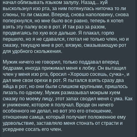
начал облизывать языком залупу. Назад... хуй
выскользнул изо рта, за ним потянулась ниточка то ли
слюны, то ли смазки. Вперед, снова наполовину, снова
поперхнулся, но мне было все равно, теперь я хотел
взять эту палку всю в рот. И так раз за разом,
продвигаясь по хую все дальше. Я плакал, горло
першило, но я не сдавался, глотал не только член, но и
смазку, текущую мне в рот, вязкую, смазывающую рот
для удобного скольжения.
Мужик ничего не говорил, только поддавал вперед
бедрами, иногда прижимал меня к лобку. Он вытащил
член у меня изо рта, бросил «Хорошо сосешь, сучка», и
дал мне свои орехи в рот. Я пытался взять сразу два
яйца в рот, но они были слишком крупными, пришлось
лизать по одному. Мужик размазывал мокрым хуем
смазку по моему лицу, этот запах сводил меня с ума. Как
и унижение, которое я получал. Вроде он ничего
особенного не делал, но вот это его отношение,
отношение самца, который получает положенное ему
удовольствие, заставляло меня стонать от страсти и
усерднее сосать его член.