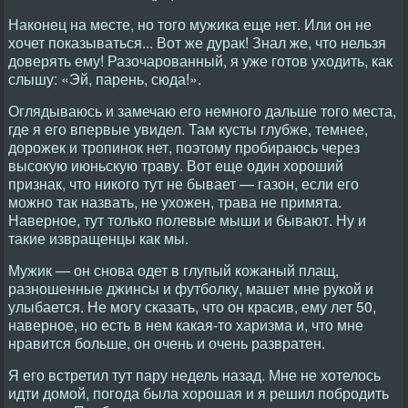
Наконец на месте, но того мужика еще нет. Или он не
хочет показываться... Вот же дурак! Знал же, что нельзя
доверять ему! Разочарованный, я уже готов уходить, как
слышу: «Эй, парень, сюда!».
Оглядываюсь и замечаю его немного дальше того места,
где я его впервые увидел. Там кусты глубже, темнее,
дорожек и тропинок нет, поэтому пробираюсь через
высокую июньскую траву. Вот еще один хороший
признак, что никого тут не бывает — газон, если его
можно так назвать, не ухожен, трава не примята.
Наверное, тут только полевые мыши и бывают. Ну и
такие извращенцы как мы.
Мужик — он снова одет в глупый кожаный плащ,
разношенные джинсы и футболку, машет мне рукой и
улыбается. Не могу сказать, что он красив, ему лет 50,
наверное, но есть в нем какая-то харизма и, что мне
нравится больше, он очень и очень развратен.
Я его встретил тут пару недель назад. Мне не хотелось
идти домой, погода была хорошая и я решил побродить