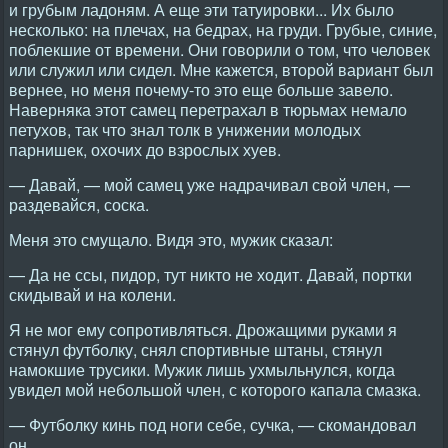
и грубым ладоням. А еще эти татуировки... Их было
несколько: на плечах, на бедрах, на груди. Грубые, синие,
поблекшие от времени. Они говорили о том, что человек
или служил или сидел. Мне кажется, второй вариант был
вернее, но меня почему-то это еще больше завело.
Наверняка этот самец перетрахал в тюрьмах немало
петухов, так что знал толк в унижении молодых
парнишек, охочих до взрослых хуев.
— Давай, — мой самец уже надрачивал свой член, —
раздевайся, соска.
Меня это смущало. Видя это, мужик сказал:
— Да не ссы, пидор, тут никто не ходит. Давай, портки
скидывай и на колени.
Я не мог ему сопротивляться. Дрожащими руками я
стянул футболку, снял спортивные штаны, стянул
намокшие трусики. Мужик лишь ухмыльнулся, когда
увидел мой небольшой член, с которого капала смазка.
— Футболку кинь под ноги себе, сучка, — скомандовал
он.