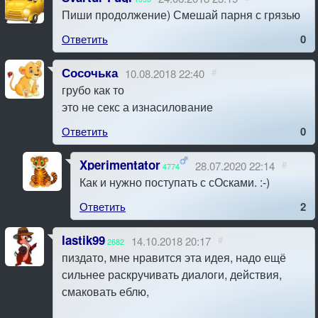
Пиши продолжение) Смешай парня с грязью
Ответить
0
Сосочька
10.08.2018 22:40
#
грубо как то
это не секс а изнасилование
Ответить
0
Xperimentator
28.07.2020 22:14
#
4774
Как и нужно поступать с сОсками. :-)
Ответить
2
lastik99
14.10.2018 20:17
#
2682
пиздато, мне нравится эта идея, надо ещё
сильнее раскручивать диалоги, действия,
смаковать еблю,