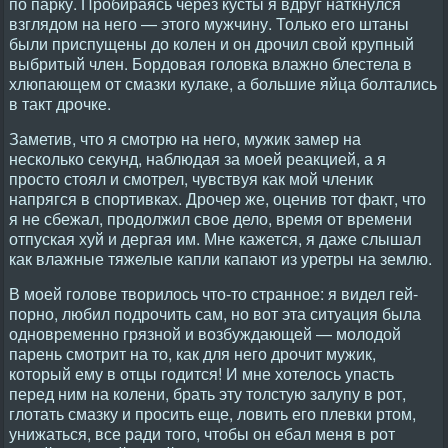
по парку. Пробираясь через кусты я вдруг наткнулся
взглядом на него — этого мужчину. Только его штаны
были приспущены до колен и он дрочил свой крупный
выбритый член. Бордовая головка влажно блестела в
хлюпающем от смазки кулаке, а большие яйца болтались
в такт дрочке.
Заметив, что я смотрю на него, мужик замер на
несколько секунд, наблюдая за моей реакцией, а я
просто стоял и смотрел, чувствуя как мой членик
напрягся в спортивках. Дрочер же, оценив тот факт, что
я не сбежал, продолжил свое дело, время от времени
отпуская хуй и дергая им. Мне кажется, я даже слышал
как влажные тяжелые капли капают из уретры на землю.
В моей голове творилось что-то странное: я видел гей-
порно, любил подрочить сам, но вот эта ситуация была
одновременно грязной и возбуждающей — молодой
парень смотрит на то, как для него дрочит мужик,
который ему в отцы годится! И мне хотелось упасть
перед ним на колени, брать эту толстую залупу в рот,
глотать смазку и просить еще, ловить его плевки ртом,
унижаться, все ради того, чтобы он ебал меня в рот