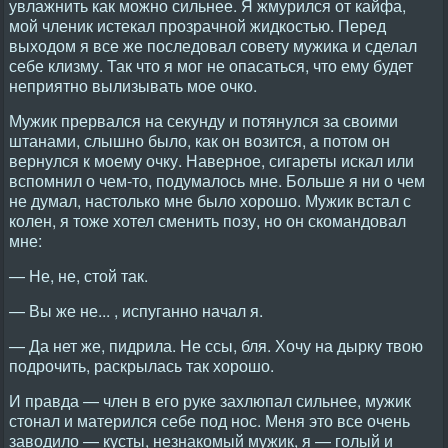
увлажнить как можно сильнее. Я жмурился от кайфа,
мой членик истекал прозрачной жидкостью. Перед
выходом я все же последовал совету мужика и сделал
себе клизму. Так что я мог не опасаться, что ему будет
неприятно вылизывать мое очко.
Мужик прервался на секунду и потянулся за своими
штанами, слышно было, как он возится, а потом он
вернулся к моему очку. Наверное, сигареты искал или
вспомнил о чем-то, подумалось мне. Больше я ни о чем
не думал, настолько мне было хорошо. Мужик встал с
колен, я тоже хотел сменить позу, но он скомандовал
мне:
— Не, не, стой так.
— Вы же не... , испуганно начал я.
— Да нет же, пидрила. Не ссы, бля. Хочу на дырку твою
подрочить, раскрылась так хорошо.
И правда — член в его руке захлюпал сильнее, мужик
стонал и матерился себе под нос. Меня это все очень
заводило — кусты, незнакомый мужик, я — голый и