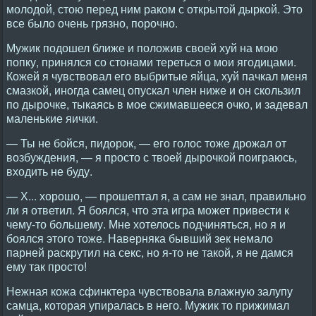
молодой, стою перед ним раком с открытой дыркой. Это
все было очень грязно, порочно.
Мужик подошел ближе и положив своей хуй на мою
попку, принялся со стонами тереться о мои ягодицами.
Кожей я чувствовал его выбритые яйца, хуй пачкал меня
смазкой, иногда самец опускал член ниже и он скользил
по дырочке, тыкаясь в мое сжимавшееся очко, и задевал
маленькие яички.
— Ты не бойся, пидорок, — его голос тоже дрожал от
возбуждения, — я просто с твоей дырочкой поиграюсь,
входить не буду.
— Х... хорошо, — прошептал я, а сам не знал, правильно
ли я ответил. Я боялся, что эта игра может привести к
чему-то большему. Мне хотелось подчиняться, но я и
боялся этого тоже. Наверняка бывший зек немало
парней раскрутил на секс, но я-то не такой, я не дамся
ему так просто!
Нежная кожа сфинктера чувствовала влажную залупу
самца, которая упиралась в него. Мужик то прижимал