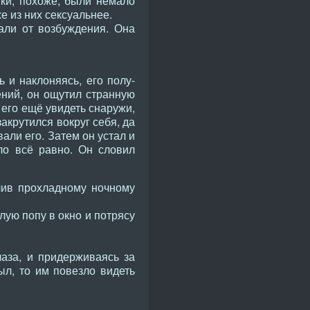
шки, похоже, были немало
е из них сексуальнее.
чали от возбуждения. Она
 и наклоняясь, его полу-
ений, он ощутил странную
 его ещё увидеть снаружи,
закрутился вокруг себя, да
вали его. Затем он устал и
ло всё равно. Он словил
лив прохладному ночному
лую попу в окно и потрясу
аза, и придерживаясь за
ыл, то им повезло видеть