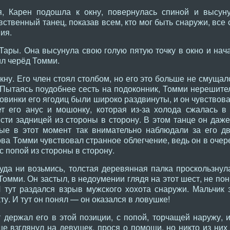
я, Карен подошла к окну, повернулась спиной и высун
ственный танец, показав всем, кто мог быть снаружи, все 
ия.
ары. Она высунула свою голую пятую точку в окно и нача
ил черёд Томми.
ну. Его член стоял столбом, но его это больше не смущал
 Пытаясь поудобнее сесть на подоконник, Томми нерешите
оловинки его ягодиц были широко раздвинуты, и он чувствов
ет его анус и мошонку, которая из-за холода сжалась 
сти задницей из стороны в сторону. В этом танце он даже
рые в этот момент так внимательно наблюдали за его дв
нова Томми чувствовал странное облегчение, ведь он в оче
с попой из стороны в сторону.
ткуда ни возьмись, толстая деревянная палка проскользну
ми. Он застыл, в недоумении глядя на этот шест, не пони
 И тут раздался взрыв мужского хохота снаружи. Мальчик
ту. И тут он понял — он оказался в ловушке!
 держал его в этой позиции, с попой, торчащей наружу, и
е взглянул на девушек, прося о помощи, но никто из них