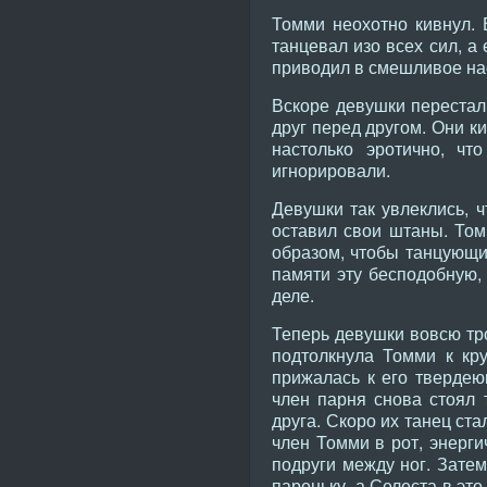
Томми неохотно кивнул. 
танцевал изо всех сил, а
приводил в смешливое на
Вскоре девушки перестал
друг перед другом. Они к
настолько эротично, чт
игнорировали.
Девушки так увлеклись, ч
оставил свои штаны. Том
образом, чтобы танцующие
памяти эту бесподобную,
деле.
Теперь девушки вовсю тро
подтолкнула Томми к кру
прижалась к его твердеющ
член парня снова стоял 
друга. Скоро их танец ст
член Томми в рот, энерги
подруги между ног. Затем
пареньку, а Селеста в эт