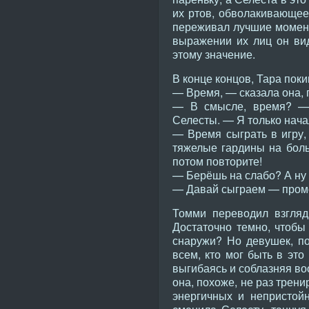
их ртов, обволакивающее
переживал лучшие моменты
выражении их лиц он ви
этому значение.
В конце концов, Тара поки
— Время, — сказала она, 
— В смысле, время? — 
Селесты. — Я только нача
— Время сыграть в игру,
тяжелые гардины на боль
потом повторите!
— Берёшь на слабо? А ну 
— Давай сыграем — промо
Томми переводил взгляд
Достаточно темно, чтобы 
снаружи? Но девушек, по
всем, кто мог быть в это
выгибаясь и соблазняя во
она, похоже, не раз трен
энергичных и непристой