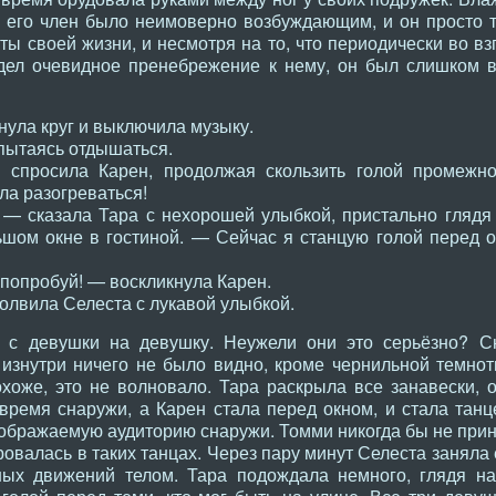
 его член было неимоверно возбуждающим, и он просто т
 своей жизни, и несмотря на то, что периодически во взг
дел очевидное пренебрежение к нему, он был слишком в
нула круг и выключила музыку.
пытаясь отдышаться.
спросила Карен, продолжая скользить голой промежно
ла разогреваться!
 — сказала Тара с нехорошей улыбкой, пристально глядя
шом окне в гостиной. — Сейчас я станцую голой перед о
попробуй! — воскликнула Карен.
лвила Селеста с лукавой улыбкой.
 с девушки на девушку. Неужели они это серьёзно? С
изнутри ничего не было видно, кроме чернильной темноты
хоже, это не волновало. Тара раскрыла все занавески, 
 время снаружи, а Карен стала перед окном, и стала танц
ображаемую аудиторию снаружи. Томми никогда бы не приня
ировалась в таких танцах. Через пару минут Селеста заняла
ных движений телом. Тара подождала немного, глядя на