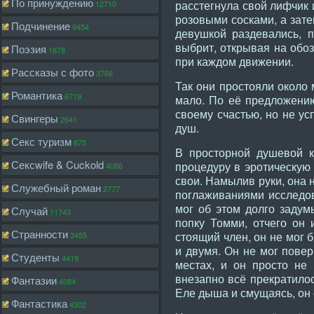
По принуждению
расстегнула свой лифчик 
12710
розовыми сосками, а зат
Подчинение
9454
девушкой раздевались, 
выбрит, открывая на обо
Поэзия
1678
при каждом движении.
Рассказы с фото
3766
Так они простояли около 
Романтика
6719
мало. По её предложению
своему счастью, но не ус
Свингеры
2641
душ.
Секс туризм
875
В просторной душевой к
Сексwife & Cuckold
процедуру в эротическую 
4086
свои. Намылив руки, она 
Служебный роман
2777
поглаживаниями исследов
мог об этом долго задум
Случай
11743
попку Томми, отчего он
Странности
стоящий член, он не мог б
3455
и двумя. Он не мог повери
Студенты
4419
местах, и он просто не 
внезапно всё прекратило
Фантазии
4084
Еле дыша и смущаясь, он 
Фантастика
4302