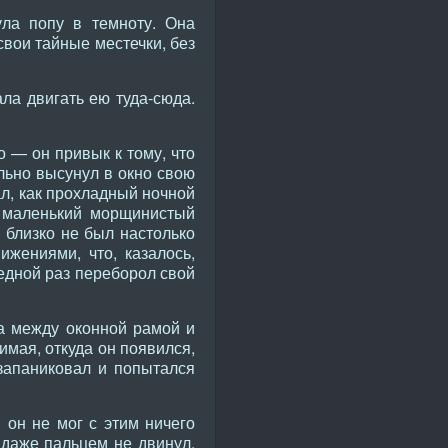
ула попу в темноту. Она
свои тайные местечки, без
ла двигать ею туда-сюда.
о — он привык к тому, что
льно высунул в окно свою
ал, как прохладный ночной
в маленький морщинистый
 близко не был настолько
ижениями, что, казалось,
редной раз переборол свой
ла между оконной рамой и
мая, откуда он появился,
 запаниковал и попытался
 он не мог с этим ничего
 даже пальцем не двинул.