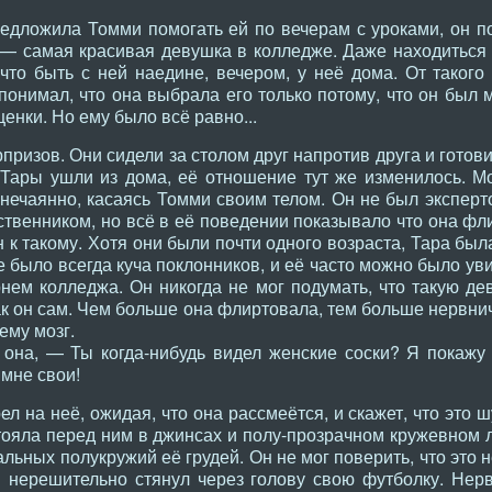
едложила Томми помогать ей по вечерам с уроками, он по
 — самая красивая девушка в колледже. Даже находиться
, что быть с ней наедине, вечером, у неё дома. От таког
 понимал, что она выбрала его только потому, что он был 
енки. Но ему было всё равно...
призов. Они сидели за столом друг напротив друга и готови
 Тары ушли из дома, её отношение тут же изменилось. М
 нечаянно, касаясь Томми своим телом. Он не был эксперт
ственником, но всё в её поведении показывало что она фл
 к такому. Хотя они были почти одного возраста, Тара бы
е было всегда куча поклонников, и её часто можно было уви
ем колледжа. Он никогда не мог подумать, что такую деву
как он сам. Чем больше она флиртовала, тем больше нервн
ему мозг.
она, — Ты когда-нибудь видел женские соски? Я покажу 
 мне свои!
 на неё, ожидая, что она рассмеётся, и скажет, что это шу
тояла перед ним в джинсах и полу-прозрачном кружевном 
альных полукружий её грудей. Он не мог поверить, что это н
и нерешительно стянул через голову свою футболку. Нерв