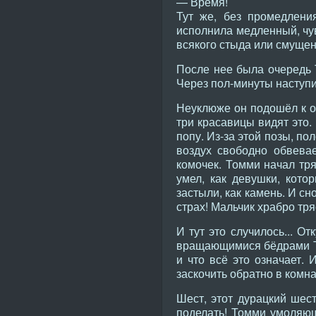
— Время!
Тут же, без промедлени
исполнила медленный, чув
всякого стыда или смущен
После нее была очередь Т
Через пол-минуты наступ
Неуклюже он подошёл к ок
три красавицы видят это.
попу. Из-за этой позы, п
воздух свободно обвева
комочек. Томми начал тря
умел, как девушки, кото
застыли, как камень. И с
страх! Мальчик храбро тря
И тут это случилось... О
вращающимися бёдрами Том
и что всё это означает.
заскочить обратно в комна
Шест, этот дурацкий шест
поделать! Томми умоляющ