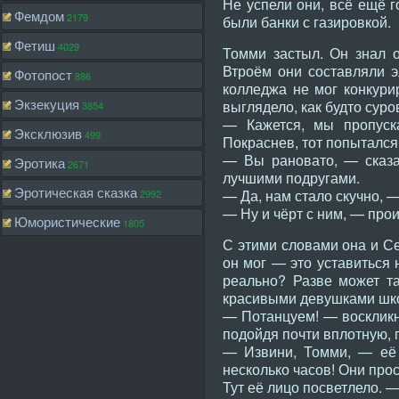
Не успели они, всё ещё г
Фемдом
2179
были банки с газировкой.
Фетиш
4029
Томми застыл. Он знал 
Втроём они составляли э
Фотопост
886
колледжа не мог конкурир
Экзекуция
выглядело, как будто сур
3854
— Кажется, мы пропуска
Эксклюзив
499
Покраснев, тот попытался
— Вы рановато, — сказа
Эротика
2671
лучшими подругами.
Эротическая сказка
— Да, нам стало скучно, —
2992
— Ну и чёрт с ним, — про
Юмористические
1805
С этими словами она и Се
он мог — это уставиться 
реально? Разве может та
красивыми девушками шко
— Потанцуем! — воскликну
подойдя почти вплотную, 
— Извини, Томми, — её 
несколько часов! Они прос
Тут её лицо посветлело. 