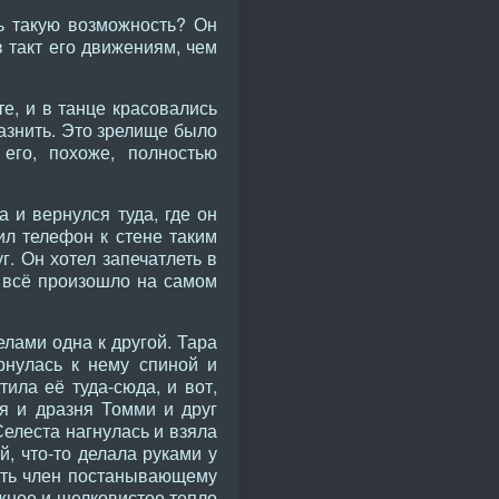
ь такую возможность? Он
в такт его движениям, чем
е, и в танце красовались
лазнить. Это зрелище было
 его, похоже, полностью
а и вернулся туда, где он
ил телефон к стене таким
. Он хотел запечатлеть в
о всё произошло на самом
елами одна к другой. Тара
рнулась к нему спиной и
ила её туда-сюда, и вот,
ая и дразня Томми и друг
Селеста нагнулась и взяла
й, что-то делала руками у
сать член постанывающему
ажное и шелковистое тепло