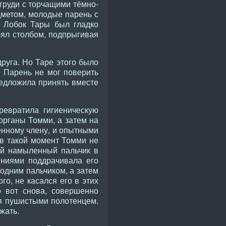
 груди с торчащими тёмно-
дметом, молодые парень с
. Лобок Тары был гладко
оял столбом, подпрыгивая
руга. Но Таре этого было
. Парень не мог поверить
редложила принять вместе
ревратила гигиеническую
органы Томми, а затем на
дённому члену, и опытными
 в такой момент Томми не
ой намыленный пальчик в
ениями поддрачивала его
 одним пальчиком, а затем
го, не касался его в этих
о вот снова, совершенно
ся пушистыми полотенцем.
жать.