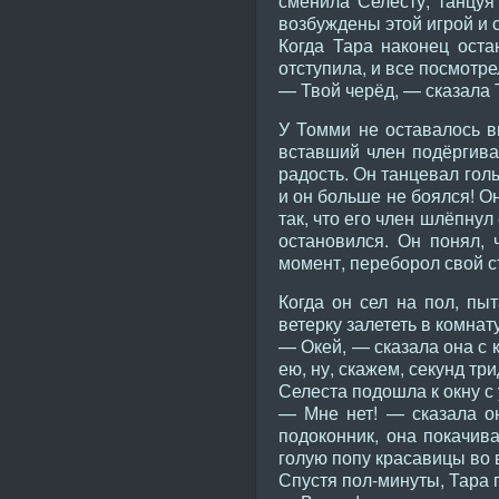
сменила Селесту, танцуя
возбуждены этой игрой и 
Когда Тара наконец оста
отступила, и все посмотре
— Твой черёд, — сказала 
У Томми не оставалось вы
вставший член подёргива
радость. Он танцевал гол
и он больше не боялся! Он
так, что его член шлёпнул
остановился. Он понял,
момент, переборол свой ст
Когда он сел на пол, пы
ветерку залететь в комнату
— Окей, — сказала она с 
ею, ну, скажем, секунд три
Селеста подошла к окну с
— Мне нет! — сказала он
подоконник, она покачива
голую попу красавицы во 
Спустя пол-минуты, Тара 