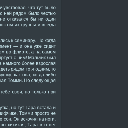
чувствовал, что тут было
 с ней рядом было честью
о не отказался бы ни один
мозгом их группы и всегда
лись к семинару. Но когда
омент — и она уже сидит
ом во флирте, а на самом
иртует с ним! Мальчик был
ла намного более взрослая
деть рядом то я одним, то
шку, как она, когда-либо
ичал Томми. Но следующая
тебе свои, но только при
тка, но тут Тара встала и
лифчике. Томми просто не
е сон. Он вскочил на ноги,
но хихикая, Тара в ответ