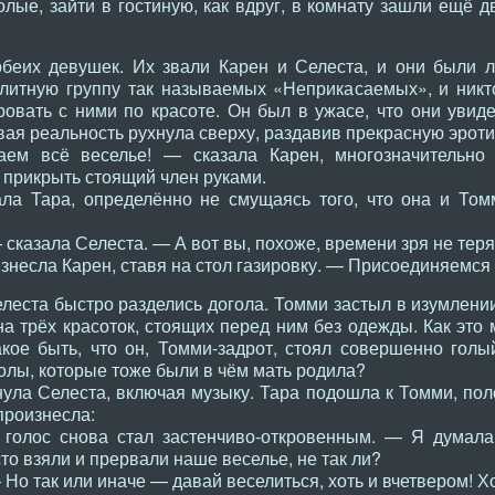
олые, зайти в гостиную, как вдруг, в комнату зашли ещё д
обеих девушек. Их звали Карен и Селеста, и они были 
литную группу так называемых «Неприкасаемых», и никто
овать с ними по красоте. Он был в ужасе, что они увиде
овая реальность рухнула сверху, раздавив прекрасную эрот
ем всё веселье! — сказала Карен, многозначительно 
 прикрыть стоящий член руками.
ла Тара, определённо не смущаясь того, что она и Том
 сказала Селеста. — А вот вы, похоже, времени зря не теря
изнесла Карен, ставя на стол газировку. — Присоединяемся 
леста быстро разделись догола. Томми застыл в изумлении
на трёх красоток, стоящих перед ним без одежды. Как это
кое быть, что он, Томми-задрот, стоял совершенно гол
лы, которые тоже были в чём мать родила?
ла Селеста, включая музыку. Тара подошла к Томми, поло
произнесла:
голос снова стал застенчиво-откровенным. — Я думала
то взяли и прервали наше веселье, не так ли?
— Но так или иначе — давай веселиться, хоть и вчетвером! 