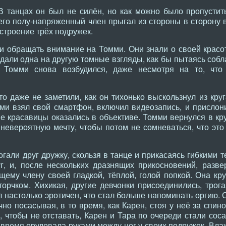
В танцах он был не силён, но как можно было пропустит
 его полу-напряженный член прыгал из стороны в сторону 
строение трёх подружек.
и обращать внимание на Томми. Они знали о своей красот
идали одна на другую томные взгляды, как бы пытаясь соб
о Томми снова возбудился, даже несмотря на то, что
то даже не заметили, как он тихонько выскользнул из круг
ми взял свой смартфон, включил видеозапись, и прислон
 красавицы оказались в объективе. Томми вернулся в круг
 невероятную мечту, чтобы потом не сомневаться, что эт
гали друг дружку, скользя в танце и прикасаясь гибкими т
г, и, после нескольких дразнящих прикосновений, разве
ему члену своей гладкой, тёплой, голой попкой. Она крут
торчком. Хихикая, другие девчонки присоединились, трог
ал настолько эротичен, что стал больше напоминать оргию. 
чно посасывая, в то время, как Карен, стоя у неё за спино
, чтобы не отставать, Карен и Тара по очереди стали со
о время орудовала руками между ног у своих подружек. Вл