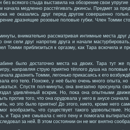
и без всякого стыда выставила на обозрение свои упругие
ем начала медленно расстёгивать джинсы. Предмет за пре
пока не оказались друг перед другом совершенно голые
зрение дразнящие розовые половые губки. Член Томми ст
минуты, внимательно рассматривая интимные места друг д
 они сели друг напротив друга и начали мастурбировать
пел Томми приблизиться к оргазму, как Тара вскочила и п
абине было достаточно места на двоих. Тара тут же п
игру, направляя струю приятно тёплого душа на половые 
начала дразнить Томми, легонько прикасаясь к его возбуж
ала его тело. Похоже, у неё было очень много опыта, но
ываться. Спустя пол-минуты, она внезапно просунула св
 издал удивлённый вскрик. Но, пока она опытными движ
ыть против того, что она орудовала у него в анусе сначала
ть, но это было приятно! До этого, никто, кроме него само
мог вообразить, что существует такого удовольствие. Н
сь, и Тара уже смывала с него пену и помогала вытирать
следовал за ней. В этом состоянии он не мог внятно сообра