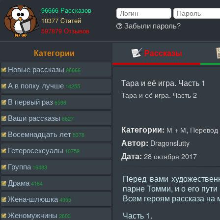
96666 Рассказов
10377 Cтатей
Забыли пароль?
597879 Отзывов
Категории
Рассказы
Новые рассказы
96666
Тара и её игра. Часть 1
А в попку лучше
14255
Тара и её игра. Часть 2
В первый раз
6596
Ваши рассказы
6627
Категории:
,
М + М
Перевод
Восемнадцать лет
5378
Автор:
Dragonslutty
Гетеросексуалы
10759
Дата:
28 октября 2017
Группа
16483
Перед вами художественн
Драма
4164
парне Томми, и о его пути
Всем героям рассказа на 
Жена-шлюшка
4955
Женомужчины
Часть 1.
2603