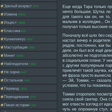
Зрелый возраст
Еще когда Тара только пр
3515
нечто большее. Шутка ли
Измена
15853
для такого как он, не то
мальчик в колледже... Он
Инцест
14883
получал только высокие оц
Классика
628
Поначалу всё шло без сюр
Куннилингус
4562
настал вечер и родители
рядом, постоянно, как бы
Мастурбация
3208
деле, он был всё ещё дев
абсолютно не подготовлен
Минет
16206
в социальном плане. У не
Наблюдатели
10330
с другим популярным парн
привлечёт такой заучка, 
Не порно
4047
её фраза просто вынесла 
Остальное
— Эй, Томми, — сказала 
1400
условии, что ты покажешь
Перевод
10540
Томми оторопело посмотрел
Переодевание
1670
сняла свой свитер. Она с
мог отвести взгляд от иде
Пикап истории
1165
чуть не опрокинув стул, 