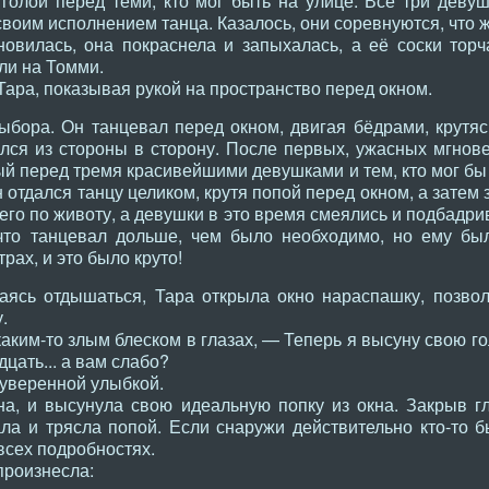
 голой перед теми, кто мог быть на улице. Все три деву
своим исполнением танца. Казалось, они соревнуются, что ж
новилась, она покраснела и запыхалась, а её соски тор
ли на Томми.
Тара, показывая рукой на пространство перед окном.
бора. Он танцевал перед окном, двигая бёдрами, крутясь
лся из стороны в сторону. После первых, ужасных мгнов
ый перед тремя красивейшими девушками и тем, кто мог бы
 отдался танцу целиком, крутя попой перед окном, а затем 
 его по животу, а девушки в это время смеялись и подбадри
 что танцевал дольше, чем было необходимо, но ему бы
рах, и это было круто!
таясь отдышаться, Тара открыла окно нараспашку, позво
.
каким-то злым блеском в глазах, — Теперь я высуну свою го
дцать... а вам слабо?
 уверенной улыбкой.
а, и высунула свою идеальную попку из окна. Закрыв гл
ла и трясла попой. Если снаружи действительно кто-то б
всех подробностях.
произнесла: