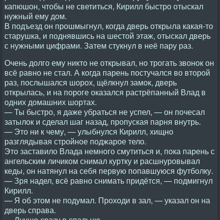
капюшон, чтобы не светиться, Кирилл быстро отыскал
нужный ему дом.
В подъезд он прошмыгнул, когда дверь открыла какая-то
старушка, и поднявшись на шестой этаж, отыскал дверь
с нужными цифрами. Затем стукнул в неё пару раз.
Очень долго ему никто не открывал, но трогать звонок он
всё равно не стал. А когда парень постучался во второй
раз, послышался шорох, щёлкнул замок, дверь
открылась, и на пороге оказался растрёпанный Влад в
одних домашних шортах.
— Ты быстро, я даже убраться не успел, — он почесал
затылок и сделал шаг назад, пропуская парня внутрь.
— Это ни к чему, — улыбнулся Кирилл, хищно
разглядывая стройное поджарое тело.
Это заставило Влада немного смутиться и, пока парень с
ангельским личиком снимал куртку и расшнуровывал
кеды, он натянул на себя первую попавшуюся футболку.
— Зря надел, всё равно снимать придётся, — подмигнул
Кирилл.
— Я об этом не подумал. Проходи в зал, — указал он на
дверь справа.
— Лучше сразу в спальню.