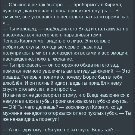
— Обычно я не так быстро... — пробормотал Кирилл,
чувствуя, как его член снова проникает внутрь. — В
смысле, все успевают по несколько раз за то время, как
я...
— Ты молодец, — подбодрил его Влад и стал аккуратно
насаживаться на его член, наращивая темп.
Теперь Кирилл мог видеть его лицо. Эти острые
небритые скулы, холодные серые глаза под
полуприкрытыми от наслаждения веками и все эмоции:
наслаждение, похоть, желание.
— Ты прекрасен, — он осторожно обхватил его зад,
помогая немного увеличить амплитуду движений. — Это
правда. Теперь я понимаю, почему Борис был в тебя
влюблён. И он полный идиот, ведь ты пришёл к нему
спустя столько лет, а он просто...
Но ангелок не договорил потому, что Влад наклонился к
нему и впился в губы, проникая языком глубоко внутрь.
— Эй! Ты чего делаешь? — воскликнул Кирилл, когда
мужчина ненадолго оторвался от его пухлых губок. — Ты
же ненавидишь поцелуи!
— А по—другому тебя уже не заткнуть. Ведь так? —