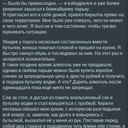
— Было бы превосходно, — я взбодрился и уже более
уверенно зашагал к ближайшему ларьку.
Я пригласил его к себе домой, привёл Кирилла прямо на
свою территорию. Мне было уже плевать, чего он может
и чего хочет. Я был не в том состоянии, чтобы трезво
оценивать ситуацию.
Увидев у порога несколько составленных вместе
бутылок, юноша покачал головой и прошёл на кухню. Я
быстро скинул обувь и последовал за ним. На этот раз я
затарился основательно.
В такое позднее время алкоголь уже не продавали,
однако в любом ларьке можно было купить коробок
спичек за запредельную цену в двести рублей и получить
в подарок бутылку водки. А что? Дарить алкоголь после
одиннадцати пока ещё никто не запрещал.
Сев за стол, я достал из пакета апельсиновый сок и
бутылку водки и стал ковыряться с пробкой. Кирилл
неспеша обошёл мою кухню, с интересом разглядывая
всё вокруг, и, заметив, как долго я ковыряюсь с
бутылкой, выхватил её у меня из рук. Поставив перед
собой два стакана и пододвинув чуть ближе обе стопки, в