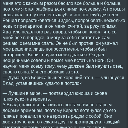
меня это с каждым разом бесило всё больше и больше,
поэтому я стал разбираться с ними по-своему. А потом, я
ведь знал, что у него есть клуб, и что это клуб для геев.
Решил попрактиковаться и здесь, попробовать несколько
новых препаратов, а он меня, считай, за руку поймал.
Хватило недолгого разговора, чтобы он понял, что со
мной всё в порядке, я могу за себя постоять и сам
решаю, с кем мне спать. Он не был против, он уважал
моё решение, лишь попросил меня, чтобы я был
осторожен. Борис научил меня драться. Он дал
неоценимые советы и помог мне встать на ноги. Он
научил меня всему тому, чему должен был научить отец
своего сына. И я его обожаю за это.
— Думаю, из Бориса вышел хороший отец, — улыбнулся
Влад, уставившись куда-то в потолок.
— Лучший в мире, — подтвердил юноша и снова
плюхнулся на кровать.
У Влада, кажется, развилась ностальгия по старым
добрым временам, поэтому Кирилл дотянулся до его
плеча и повалил его на кровать рядом с собой. Они
достаточно долго лежали друг напротив друга, каждый
смотрел другому в глаза и думал о чём-то своём.