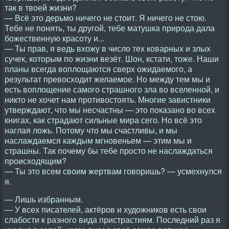
так в твоей жизни?
— Всё это дерьмо ничего не стоит. Я ничего не стою.
Тебе не понять, ты другой, тебе матушка природа дала
божественную красоту и...
— Ты прав, я ведь вхожу в число тех коварных и злых
сучек, которым по жизни везёт. Шон, кстати, тоже. Наши
планы всегда воплощаются сверх ожидаемого, а
результат превосходит желаемое. Но между тем мы и
есть воплощение самого страшного зла во вселенной, и
никто не хочет нам противостоять. Многие завистники
утверждают, что мы несчастны — это показано во всех
книгах, как страдают сильные мира сего. Но всё это
наглая ложь. Потому что мы счастливы, и мы
наслаждаемся каждым мгновеньем — этим мы и
страшны. Так почему бы тебе просто не наслаждаться
происходящим?
— Ты это всем своим жертвам говоришь? — усмехнулся
я.
— Лишь избранным.
— У всех писателей, актёров и художников есть свои
слабости к разного вида пристрастиям. Последний раз я