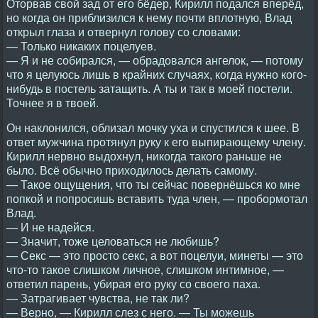
Оторвав свой зад от его бёдер, Кирилл подался вперёд,
но когда он приблизился к нему почти вплотную, Влад
открыл глаза и отвернул голову со словами:
— Только никаких поцелуев.
— Я и не собирался, — обрадовался ангелок, — потому
что я целуюсь лишь в крайних случаях, когда нужно кого-
нибудь в постель затащить. А ты и так в моей постели.
Точнее я в твоей.
Он наклонился, облизал мочку уха и спустился к шее. В
ответ мужчина протянул руку к его выпирающему члену.
Кирилл нервно выдохнул, никогда такого раньше не
было. Всё обычно приходилось делать самому.
— Такое ощущения, что ты сейчас повернёшься ко мне
попкой и попросишь вставить туда член, — пробормотал
Влад.
— И не надейся.
— Значит, тоже целоваться не любишь?
— Секс — это просто секс, а вот поцелуи, минеты — это
что-то такое слишком личное, слишком интимное, —
ответил парень, убирая его руку со своего паха.
— Затрагивает чувства, не так ли?
— Верно, — Кирилл слез с него. — Ты можешь