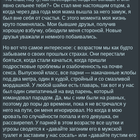
явно сильнее тебя?» Он стал мне настоящим отцом, а
когда через два года моя мама вышла за него замуж, я
был вне себя от счастья. С этого момента моя жизнь
круто поменялась. Мои бывшие друзья, получив
хорошую взбучку, обходили меня стороной. Новые
друзья уважали и немного побаивались.
Но вот что самое интересное: с возрастом мы как будто
забываем о своих прошлых страхах. Они перестали
бояться, когда стали качаться, когда пришли
подростковые проблемы и озабоченность на почве
секса. Выпускной класс, все парни — накачанные жлобы
под два метра, один я худой, стройный и со смазливой
мордашкой. У любой шайки есть главарь, так вот и у нас
был один симпатичный на вид парень, который
командовал парадом. Да, мы с ним были на равных,
поэтому до поры до времени, пока я не встречался у
него на пути, он меня игнорировал. Но когда в мою
кровать по случайности попала и его девушка, он
рассвирепел. У парней в этом возрасте все шутки и
угрозы сводятся к «давайте загоним его в мужской
туалет и заставим у нас сосать» или «давайте пустим его