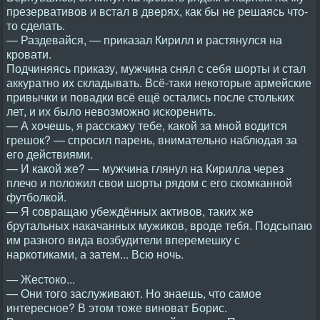
презервативов и встал в дверях, как бы не решаясь что-
то сделать.
— Раздевайся, — приказал Кирилл и растянулся на
кровати.
Подчиняясь приказу, мужчина снял с себя шорты и стал
аккуратно их складывать. Всё-таки некоторые армейские
привычки и повадки всё ещё остались после стольких
лет, и их было невозможно искоренить.
— А хочешь, я расскажу тебе, какой за мной водится
грешок? — спросил парень, внимательно наблюдая за
его действиями.
— И какой же? — мужчина глянул на Кирилла через
плечо и положил свои шорты рядом с его скомканной
футболкой.
— Я совращаю убеждённых активов, таких же
брутальных накачанных мужиков, вроде тебя. Подсыпаю
им разного вида возбудители вперемешку с
наркотиками, а затем... Всю ночь.
— Жестоко...
— Они того заслуживают. Но знаешь, что самое
интересное? В этом тоже виноват Борис.