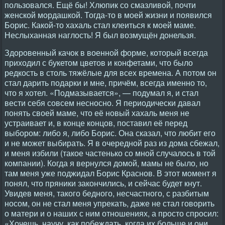
пользовался. Ещё бы! Хлюпик со смазливой, почти
женской мордашкой. Тогда-то в моей жизни и появился
Борис. Какой-то хахаль стал клеиться к моей маме.
Неслыханная наглость! Я был возмущён донельзя.
Здоровенный качок в военной форме, который всегда
приходил с букетом цветов и конфетами, что было
редкость в столь тяжёлые для всех времена. А потом он
стал дарить подарки и мне, причём, всегда именно то,
что я хотел. «Подмазывается», — подумал я, и стал
вести себя совсем несносно. Я периодически давал
понять своей маме, что её новый хахаль меня не
устраивает и, в конце концов, поставил её перед
выбором: либо я, либо Борис. Она сказал, что любит его
и не может выбирать. Я в очередной раз из дома сбежал,
и меня избили (такое частенько со мной случалось в той
компании). Когда я вернулся домой, мамы не было, но
там меня уже поджидал Борис Краснов. В этот момент я
понял, что пряники закончились, и сейчас будет кнут.
Увидев меня, такого бедного, несчастного, с разбитым
носом, он не стал меня упрекать, даже не стал говорить
о матери и о наших с ним отношениях, а просто спросил:
«Хочешь, научу, как побеждать, когда их больше и они