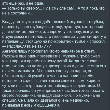
это ещё раз, и не один.
— Только ты сверху... Ну в смысле сам... А то я пока что
не в состоянии...
Влад усмехнулся и поднёс тлеющий окурок к его губам,
парень сделал глубокую затяжку, чувствуя, как горячий
дым обжигает лёгкие, и, запрокинув голову, выпустил
струю дыма в потолок. Его любовник затушил сигарету о
пепельницу, стоящую на прикроватной тумбе и спросил:
— Расслабляет, не так ли?
Ангелок лишь прохрипел что-то невнятное в ответ.
Раскрыв ещё один презерватив, мужчина грубо сжал
член парня и провёл по нему рукой. Когда тот снова
стоял колом, он натянул презерватив и даже не стал его
ни чем смазывать. Усевшись сверху на парня, он
обхватил одной рукой его член и направил в себя,
осторожно садясь на него всем своим весом. Кирилл
чуть ли не с открытым ртом наблюдал за действом. От
такого зрелища он уже прямо сейчас был готов трахать
своего любовника не щадя своих сил. Но мужчина не
спешил. Сначала он двигался очень медленно,
привыкая к новым ощущениям.