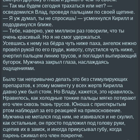
— Так мы будем сегодня трахаться или нет? —
осведомился Влад, проведя пальцами по своей щетине.
— Я уж думал, ты не спросишь! — усмехнулся Кирилл и
пододвинулся ближе.
— Тебе, наверно, уже миллион раз говорили, что ты
очень красивый. Но я не смог удержаться.
Усевшись к нему на бёдра чуть ниже паха, ангелок нежно
провёл рукой по его груди, животу, спустился чуть ниже,
очертил пальцем линию трусов, и погладил выпирающий
бугорок. Мужчина закрыл глаза, наслаждаясь
ощущениями.
Было так непривычно делать это без стимулирующих
препаратов, к этому моменту у всех жертв Кирилла
давно уже был стояк. Но Владу, кажется, это нравилось.
Нравилось, как холодные тонкие пальцы мягко потирают
его член сквозь ткань трусов. Юноша с приоткрытым
ртом наблюдал за его реакцией на прикосновение.
Мужчина не метался под ним, не извивался и не скулил,
как остальные, он просто подложил под голову руки,
сцепив их в замок, и иногда прикусывал губу, когда
парень сжимал его член покрепче.