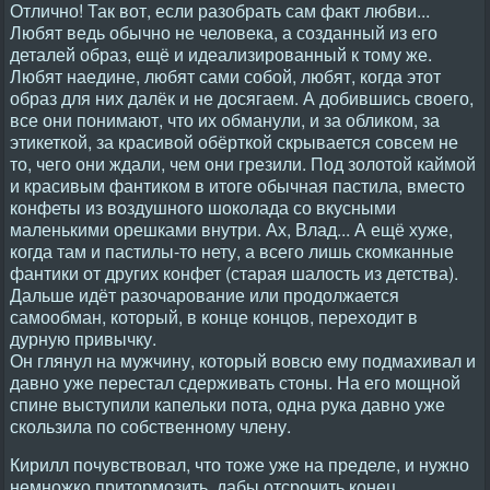
Отлично! Так вот, если разобрать сам факт любви...
Любят ведь обычно не человека, а созданный из его
деталей образ, ещё и идеализированный к тому же.
Любят наедине, любят сами собой, любят, когда этот
образ для них далёк и не досягаем. А добившись своего,
все они понимают, что их обманули, и за обликом, за
этикеткой, за красивой обёрткой скрывается совсем не
то, чего они ждали, чем они грезили. Под золотой каймой
и красивым фантиком в итоге обычная пастила, вместо
конфеты из воздушного шоколада со вкусными
маленькими орешками внутри. Ах, Влад... А ещё хуже,
когда там и пастилы-то нету, а всего лишь скомканные
фантики от других конфет (старая шалость из детства).
Дальше идёт разочарование или продолжается
самообман, который, в конце концов, переходит в
дурную привычку.
Он глянул на мужчину, который вовсю ему подмахивал и
давно уже перестал сдерживать стоны. На его мощной
спине выступили капельки пота, одна рука давно уже
скользила по собственному члену.
Кирилл почувствовал, что тоже уже на пределе, и нужно
немножко притормозить, дабы отсрочить конец.