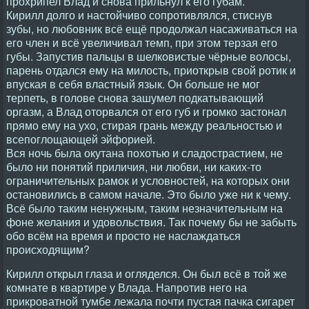
прохрипел Влад и снова прильнул к его губам.
Кирилл долго и настойчиво сопротивлялся, стиснув
зубы, но любовник всё ещё продолжал насаживаться на
его член и всё увеличивал темп, при этом терзая его
губы. Запустив пальцы в шелковистые чёрные волосы,
парень отдался ему на милость, приоткрыв свой ротик и
впуская в себя властный язык. Он больше не мог
терпеть, в голове снова зашумел подкатывающий
оргазм, а Влад оторвался от его губ и громко застонал
прямо ему на ухо, стирая грань между реальностью и
всепоглощающей эйфорией.
Вся ночь была окутана похотью и сладострастием, не
было ни понятий приличия, ни любви, ни каких-то
ограничительных рамок и условностей, на которых они
остановились в самом начале. Это было уже ни к чему.
Всё было таким ненужным, таким незначительным на
фоне желания и удовольствия. Так почему бы не забыть
обо всём на время и просто не наслаждаться
происходящим?
Кирилл открыл глаза и огляделся. Он был всё в той же
комнате в квартире у Влада. Напротив него на
прикроватной тумбе лежала почти пустая пачка сигарет