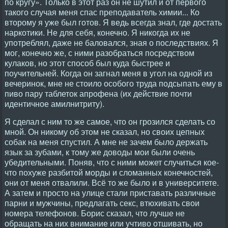
по кругу». Только в этот раз он не шутил и от первого
такого случая меня спас преподаватель химии... Ко
второму я уже был готов. Я ведь всегда знал, где достать
наркотики. Не для себя, конечно. Я никогда их не
употреблял, даже не баловался, зная о последствиях. Я
мог, конечно же, с ними разобраться посредством
кулаков, но этот способ был куда быстрее и
поучительней. Когда он загнал меня в угол на одной из
вечеринок, мне не стоило особого труда подсыпать ему в
пиво пару таблеток апрофена (их действие почти
идентичное амилнитриту).
Я сделал с ним то же самое, что он грозился сделать со
мной. Он никому об этом не сказал, но своих цепных
собак на меня спустил. А мне не зачем было держать
язык за зубами, к тому же доводы мои были очень
убедительными. Поняв, что с ними может случиться кое-
что похуже разбитой морды и сломанных конечностей,
они от меня отвалили. Всё то же было и в университете.
А затем и просто на улице стали приставать различные
парни и мужчины, предлагать секс, втюхивать свои
номера телефонов. Борис сказал, что лучше не
обращать на них внимание или учтиво отшивать, но