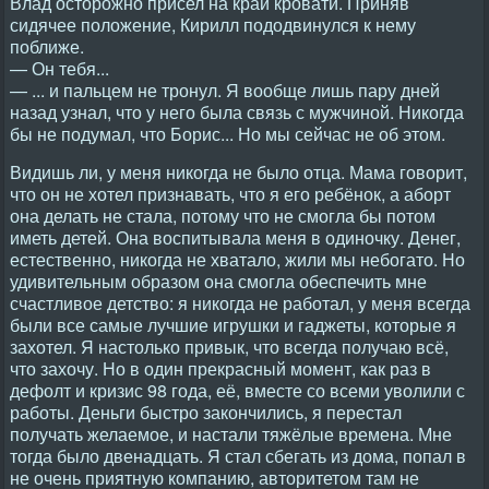
Влад осторожно присел на край кровати. Приняв
сидячее положение, Кирилл пододвинулся к нему
поближе.
— Он тебя...
— ... и пальцем не тронул. Я вообще лишь пару дней
назад узнал, что у него была связь с мужчиной. Никогда
бы не подумал, что Борис... Но мы сейчас не об этом.
Видишь ли, у меня никогда не было отца. Мама говорит,
что он не хотел признавать, что я его ребёнок, а аборт
она делать не стала, потому что не смогла бы потом
иметь детей. Она воспитывала меня в одиночку. Денег,
естественно, никогда не хватало, жили мы небогато. Но
удивительным образом она смогла обеспечить мне
счастливое детство: я никогда не работал, у меня всегда
были все самые лучшие игрушки и гаджеты, которые я
захотел. Я настолько привык, что всегда получаю всё,
что захочу. Но в один прекрасный момент, как раз в
дефолт и кризис 98 года, её, вместе со всеми уволили с
работы. Деньги быстро закончились, я перестал
получать желаемое, и настали тяжёлые времена. Мне
тогда было двенадцать. Я стал сбегать из дома, попал в
не очень приятную компанию, авторитетом там не