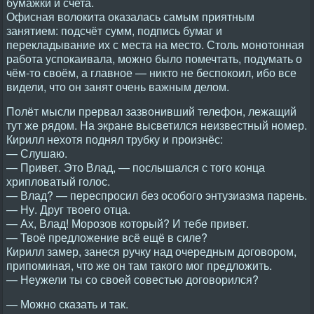
бумажки и счета.
Офисная волокита оказалась самым приятным
занятием: подсчёт сумм, подпись бумаг и
перекладывание их с места на место. Столь монотонная
работа успокаивала, можно было помечтать, подумать о
чём-то своём, а главное — никто не беспокоил, ибо все
видели, что он занят очень важным делом.
Полёт мысли прервал зазвонивший телефон, лежащий
тут же рядом. На экране высветился неизвестный номер.
Кирилл нехотя поднял трубку и произнёс:
— Слушаю.
— Привет. Это Влад, — послышался с того конца
хрипловатый голос.
— Влад? — переспросил без особого энтузиазма парень.
— Ну. Друг твоего отца.
— Ах, Влад! Морозов который? И тебе привет.
— Твоё предложение всё ещё в силе?
Кирилл замер, занеся ручку над очередным договором,
припоминая, что же он там такого мог предложить.
— Неужели ты со своей совестью договорился?
— Можно сказать и так.