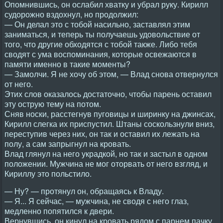
Опомнившись, он ослабил хватку и убрал руку. Кирилл
судорожно вздохнул, но продолжил:
— Он делал это с тобой насильно, заставлял этим
заниматься, и теперь ты получаешь удовольствие от
того, что другие обходятся с тобой также. Либо тебя
сводят с ума воспоминания, которые освежаются в
памяти именно в такие моменты?
— Замолчи. Я не хочу об этом, — Влад снова отвернулся
от него.
Этих слов оказалось достаточно, чтобы парень оставил
эту острую тему на потом.
Сняв носки, расстегнув пуговицы и ширинку на джинсах,
Кирилл слегка их приспустил. Штаны соскользнули вниз,
переступив через них, он так и оставил их лежать на
полу, а сам запрыгнул на кровать.
Влад глянул на него украдкой, но так и застыл в одном
положении. Мужчина не мог оторвать от него взгляд, и
Кириллу это польстило.
— Ну? — протянул он, обращаясь к Владу.
— Я... Я сейчас, — мужчина, не сводя с него глаз,
медленно попятился к двери.
Вернувшись, он кинул на кровать рядом с парнем пачку