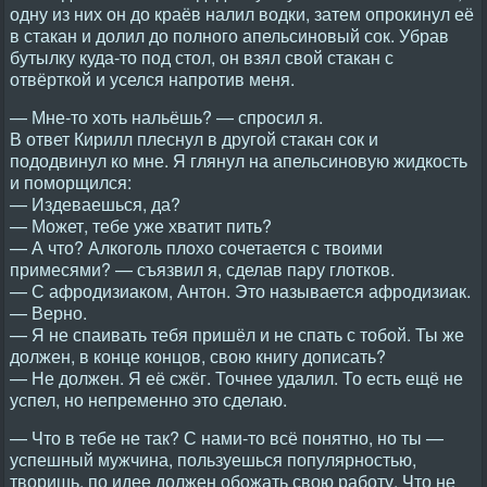
одну из них он до краёв налил водки, затем опрокинул её
в стакан и долил до полного апельсиновый сок. Убрав
бутылку куда-то под стол, он взял свой стакан с
отвёрткой и уселся напротив меня.
— Мне-то хоть нальёшь? — спросил я.
В ответ Кирилл плеснул в другой стакан сок и
пододвинул ко мне. Я глянул на апельсиновую жидкость
и поморщился:
— Издеваешься, да?
— Может, тебе уже хватит пить?
— А что? Алкоголь плохо сочетается с твоими
примесями? — съязвил я, сделав пару глотков.
— С афродизиаком, Антон. Это называется афродизиак.
— Верно.
— Я не спаивать тебя пришёл и не спать с тобой. Ты же
должен, в конце концов, свою книгу дописать?
— Не должен. Я её сжёг. Точнее удалил. То есть ещё не
успел, но непременно это сделаю.
— Что в тебе не так? С нами-то всё понятно, но ты —
успешный мужчина, пользуешься популярностью,
творишь, по идее должен обожать свою работу. Что не