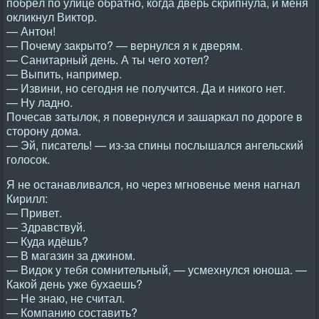
побрёл по улице обратно, когда дверь скрипнула, и меня
окликнул Виктор.
— Антон!
— Почему закрыто? — вернулся я к дверям.
— Санитарный день. А ты чего хотел?
— Выпить, например.
— Извини, но сегодня не получится. Да и никого нет.
— Ну ладно.
Почесав затылок, я повернулся и зашаркал по дороге в
сторону дома.
— Эй, писатель! — из-за спины послышался ангельский
голосок.
Я не останавливался, но через мгновенье меня нагнал
Кирилл:
— Привет.
— Здравствуй.
— Куда идёшь?
— В магазин за джином.
— Видок у тебя сомнительный, — усмехнулся юноша. —
Какой день уже бухаешь?
— Не знаю, не считал.
— Компанию составить?