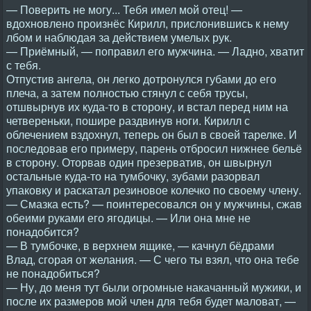
— Поверить не могу... Тебя имел мой отец! —
вдохновлено произнёс Кирилл, прислонившись к нему
лбом и наблюдая за действием умелых рук.
— Приёмный, — поправил его мужчина. — Ладно, хватит
с тебя.
Отпустив ангела, он легко дотронулся губами до его
плеча, а затем полностью стянул с себя трусы,
отшвырнув их куда-то в сторону, и встал перед ним на
четвереньки, пошире раздвинув ноги. Кирилл с
облечением вздохнул, теперь он был в своей тарелке. И
последовав его примеру, парень отбросил нижнее бельё
в сторону. Оторвав один презерватив, он швырнул
остальные куда-то на тумбочку, зубами разорвал
упаковку и раскатал резиновое колечко по своему члену.
— Смазка есть? — поинтересовался он у мужчины, сжав
обеими руками его ягодицы. — Или она мне не
понадобится?
— В тумбочке, в верхнем ящике, — качнул бёдрами
Влад, сгорая от желания. — С чего ты взял, что она тебе
не понадобиться?
— Ну, до меня тут были огромные накачанный мужики, и
после их размеров мой член для тебя будет маловат, —