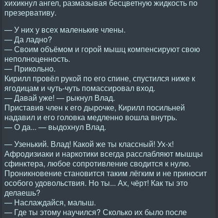
хихикнул ангел, размазывая бесцветную жидкость по
презервативу.
— У них у всех маленькие члены.
— Да ладно?
— Своим объёмом и горой мышц компенсируют свою
неполноценность.
— Прикольно.
Кирилл провёл рукой по его спине, спустился ниже к
ягодицам и чуть-чуть помассировал вход.
— Давай уже! — рыкнул Влад.
Приставив член к его дырочке, Кирилл посильней
надавил и его головка медленно вошла внутрь.
— О да... — выдохнул Влад.
— Узенький. Влад! Какой же ты классный! Ух-х!
Афродизиаки и наркотики всегда расслабляют мышцы
сфинктера, любое сопротивление сводится к нулю.
Проникновение становится таким лёгким и не приносит
особого удовольствия. Но ты... Ах, чёрт! Как ты это
делаешь?
— Наслаждайся, малыш.
— Где ты этому научился? Сколько их было после