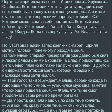
Чертовски привлекательного... Утончённого... Хрупкого...
Слабого... Которого они хотят защитить, подарить ему
свою любовь... трахнуть его, в конце концов... А в итоге
оказывается, что перед ними парень, который... Ох!
Который может сам за себя постоять... Который знает
себе цену... И который любит... Любит... Когда—а, а—а—
а, чёрт! Когда... Когда он сверху—у—у. Ах, Вла—а—а—а
—ад!
Почувствовав едкий запах крепких сигарет, Кирилл
мотнул головой, понемногу приходя в себя.
Наполненный спермой презерватив уже давно был снят
и лежал рядом с ним на кровати, а Влад, примостившись
у его бёдер, плавно поглаживал рукой его член. В другой
он держал остаток сигареты, которой изредка и с
наслаждением затягивался.
— Твой голос так возбуждает, малыш, особенно когда ты
говоришь что-то умное, — улыбнулся мужчина, заметив,
что юноша пришёл в себя. — Жаль, что ты не смог
продолжать свою речь во время оргазма.
— Да, прости, сначала надо было дать тебе кончить.
— А я кончил, сразу после тебе, — хмыкнул Влад,
облизав свои губы. — Но я был бы не прочь повторить