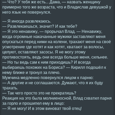
— Что? У тебя же есть... Дама, — назвать женщину
примерно того же возраста, что и Владислав девушкой у
него язык не повернулся.
— Я иногда развлекаюсь.
— Развлекаешься, значит? И как тебе?
— Я это ненавижу, — прорычал Влад. — Ненавижу,
когда огромные накачанные мужики заставляют меня
опускаться перед ними на колени, трахают меня на своё
усмотрение где хотят и как хотят, хватают за волосы,
целуют, оставляют засосы. Я не могу этому
противостоять, ведь они всегда больше меня, сильнее.
— Но ты ведь сам к ним приходишь? И всегда
выбираешь похожих на Бориса? — Кирилл подошёл к
нему ближе и тронул за плечо.
Мужчина медленно повернулся лицом к парню:
— А другие и не соглашаются. Думают, что я их буду
трахать.
— Так чего просто это не прекратишь?
Реакция на это была молниеносной, Влад схватил парня
за горло и прошипел ему в лицо:
— Я не могу! И в этом виноват твой отец!