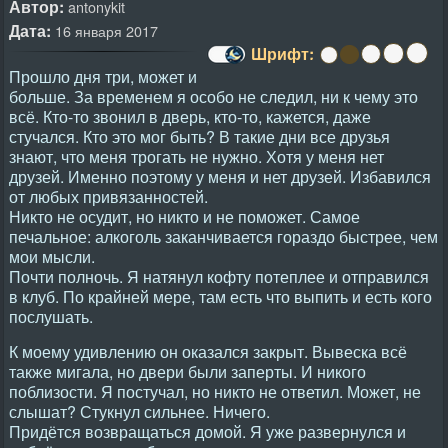
Автор:
antonykit
Дата:
16 января 2017
Шрифт:
Прошло дня три, может и
больше. За временем я особо не следил, ни к чему это
всё. Кто-то звонил в дверь, кто-то, кажется, даже
стучался. Кто это мог быть? В такие дни все друзья
знают, что меня трогать не нужно. Хотя у меня нет
друзей. Именно поэтому у меня и нет друзей. Избавился
от любых привязанностей.
Никто не осудит, но никто и не поможет. Самое
печальное: алкоголь заканчивается гораздо быстрее, чем
мои мысли.
Почти полночь. Я натянул кофту потеплее и отправился
в клуб. По крайней мере, там есть что выпить и есть кого
послушать.
К моему удивлению он оказался закрыт. Вывеска всё
также мигала, но двери были заперты. И никого
поблизости. Я постучал, но никто не ответил. Может, не
слышат? Стукнул сильнее. Ничего.
Придётся возвращаться домой. Я уже развернулся и