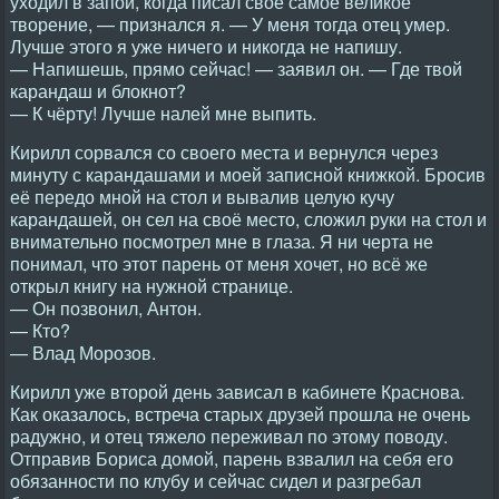
уходил в запой, когда писал своё самое великое
творение, — признался я. — У меня тогда отец умер.
Лучше этого я уже ничего и никогда не напишу.
— Напишешь, прямо сейчас! — заявил он. — Где твой
карандаш и блокнот?
— К чёрту! Лучше налей мне выпить.
Кирилл сорвался со своего места и вернулся через
минуту с карандашами и моей записной книжкой. Бросив
её передо мной на стол и вывалив целую кучу
карандашей, он сел на своё место, сложил руки на стол и
внимательно посмотрел мне в глаза. Я ни черта не
понимал, что этот парень от меня хочет, но всё же
открыл книгу на нужной странице.
— Он позвонил, Антон.
— Кто?
— Влад Морозов.
Кирилл уже второй день зависал в кабинете Краснова.
Как оказалось, встреча старых друзей прошла не очень
радужно, и отец тяжело переживал по этому поводу.
Отправив Бориса домой, парень взвалил на себя его
обязанности по клубу и сейчас сидел и разгребал