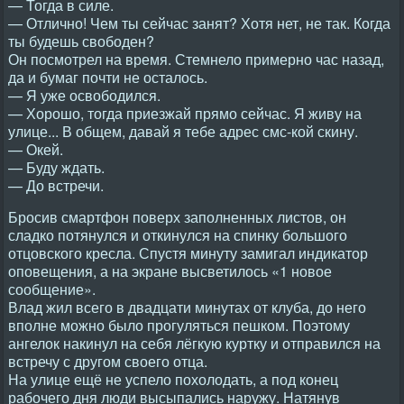
— Тогда в силе.
— Отлично! Чем ты сейчас занят? Хотя нет, не так. Когда
ты будешь свободен?
Он посмотрел на время. Стемнело примерно час назад,
да и бумаг почти не осталось.
— Я уже освободился.
— Хорошо, тогда приезжай прямо сейчас. Я живу на
улице... В общем, давай я тебе адрес смс-кой скину.
— Окей.
— Буду ждать.
— До встречи.
Бросив смартфон поверх заполненных листов, он
сладко потянулся и откинулся на спинку большого
отцовского кресла. Спустя минуту замигал индикатор
оповещения, а на экране высветилось «1 новое
сообщение».
Влад жил всего в двадцати минутах от клуба, до него
вполне можно было прогуляться пешком. Поэтому
ангелок накинул на себя лёгкую куртку и отправился на
встречу с другом своего отца.
На улице ещё не успело похолодать, а под конец
рабочего дня люди высыпались наружу. Натянув