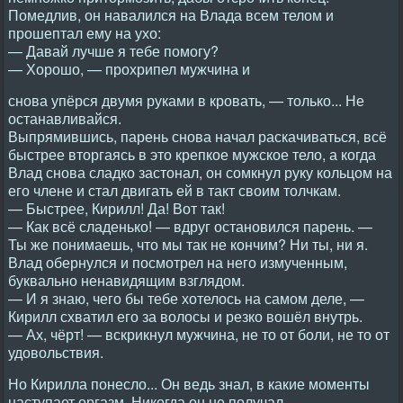
Помедлив, он навалился на Влада всем телом и
прошептал ему на ухо:
— Давай лучше я тебе помогу?
— Хорошо, — прохрипел мужчина и
снова упёрся двумя руками в кровать, — только... Не
останавливайся.
Выпрямившись, парень снова начал раскачиваться, всё
быстрее вторгаясь в это крепкое мужское тело, а когда
Влад снова сладко застонал, он сомкнул руку кольцом на
его члене и стал двигать ей в такт своим толчкам.
— Быстрее, Кирилл! Да! Вот так!
— Как всё сладенько! — вдруг остановился парень. —
Ты же понимаешь, что мы так не кончим? Ни ты, ни я.
Влад обернулся и посмотрел на него измученным,
буквально ненавидящим взглядом.
— И я знаю, чего бы тебе хотелось на самом деле, —
Кирилл схватил его за волосы и резко вошёл внутрь.
— Ах, чёрт! — вскрикнул мужчина, не то от боли, не то от
удовольствия.
Но Кирилла понесло... Он ведь знал, в какие моменты
наступает оргазм. Никогда он не получал