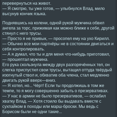
перевернуться на живот.
— Я смотрю, ты уже готов, — улыбнулся Влад, мило
высунув кончик языка.
Поднявшись на колени, одной рукой мужчина обвил
ангела за торс, прижимая как можно ближе к себе, другой
стянул с него трусы.
— Просто я не привык, — просопел ему на ухо Кирилл.
— Обычно все мои партнёры не в состоянии двигаться и
себя контролировать.
— А я думал, что ты и для меня что-нибудь приготовил,
— прошептал мужчина.
Его рука скользнула между двух разгорячённых тел, он
слегка приспустил свои трусы, вытащил оттуда твёрдый
изогнутый ствол и, обхватив оба члена, стал медленно
двигать рукой вверх—вниз.
— Я хотел, но... Чёрт! Если ты продолжишь в том же
темпе, то я могу совершенно забыть о презервативах.
— У нас в армии не было презервативов, — ослабил
хватку Влад. — Хотя стоило бы выдавать вместе с
сухпайком в походы или марш-броски. Мы ведь с
Борисом были не одни такие...