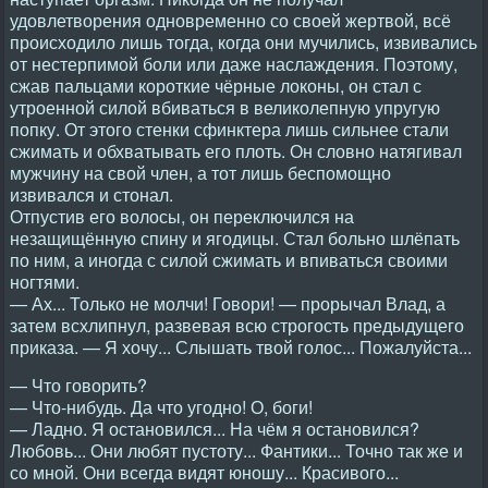
удовлетворения одновременно со своей жертвой, всё
происходило лишь тогда, когда они мучились, извивались
от нестерпимой боли или даже наслаждения. Поэтому,
сжав пальцами короткие чёрные локоны, он стал с
утроенной силой вбиваться в великолепную упругую
попку. От этого стенки сфинктера лишь сильнее стали
сжимать и обхватывать его плоть. Он словно натягивал
мужчину на свой член, а тот лишь беспомощно
извивался и стонал.
Отпустив его волосы, он переключился на
незащищённую спину и ягодицы. Стал больно шлёпать
по ним, а иногда с силой сжимать и впиваться своими
ногтями.
— Ах... Только не молчи! Говори! — прорычал Влад, а
затем всхлипнул, развевая всю строгость предыдущего
приказа. — Я хочу... Слышать твой голос... Пожалуйста...
— Что говорить?
— Что-нибудь. Да что угодно! О, боги!
— Ладно. Я остановился... На чём я остановился?
Любовь... Они любят пустоту... Фантики... Точно так же и
со мной. Они всегда видят юношу... Красивого...