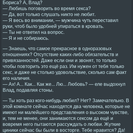
Бориса? А, Влад?
— Любишь поговорить во время секса?
— Да, вот только слушать никто не любит.
— Я весь во внимании, — мужчина чуть переставил
руки, чтоб было удобней упираться в кровать.
— Ты не ответил на вопрос.
— Я и не собираюсь.
— Знаешь, что самое прекрасное в одноразовых
отношениях? Отсутствие каких-либо обязательств и
привязанностей. Даже если они и звонят, то только
чтобы повторить это ещё раз. Им нужен от тебя только
секс, и даже не столько удовольствие, сколько сам факт
его наличия.
— Ах! А... Как... Как же... Лю... Любовь? — еле выдохнул
Влад, подавляя стоны.
— Ты хоть раз кого-нибудь любил? Нет? Замечательно. В
этой комнате сейчас находятся два человека, которые не
имеют ни малейшего представления о высоком чувстве,
и, тем не менее, они занимаются сексом да ещё и
вовремя него пытаются рассуждать о любви. Жуткие
циники сейчас бы были в восторге. Тебе нравится? Да!