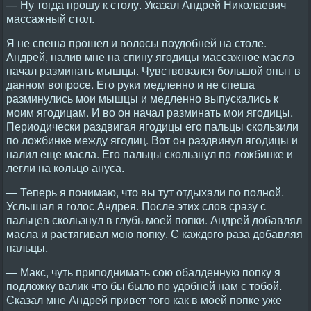
— Ну тогда прошу к столу. Указал Андрей Николаевич
массажный стол.
Я не спеша прошел и волосы поудобней на столе.
Андрей, налив мне на спину ягодицы массажное масло
начал разминать мышцы. Чувствовался большой опыт в
данном вопросе. Его руки медленно и не спеша
разминулись мои мышцы и медленно выпускались к
моим ягодицам. И во он начал разминать мои ягодицы.
Периодически раздвигая ягодицы его пальцы скользили
по ложбинке между ягодиц. Вот он раздвинул ягодицы и
налил еще масла. Его пальцы скользнул по ложбинке и
легли на кольцо ануса.
— Теперь я понимаю, что вы тут отдыхали по полной.
Услышал я голос Андрея. После этих слов сразу с
пальцев скользнул в глубь моей попки. Андрей добавлял
масла и растягивал мою попку. С каждого раза добавляя
пальцы.
— Макс, чуть приподнимать сою обалденную попку я
подложку валик что бы было по удобней нам с тобой.
Сказал мне Андрей привет того как в моей попке уже