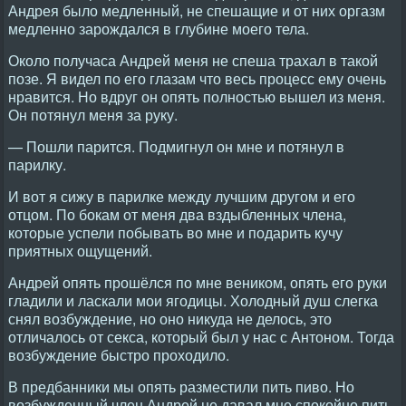
Андрея было медленный, не спешащие и от них оргазм
медленно зарождался в глубине моего тела.
Около получаса Андрей меня не спеша трахал в такой
позе. Я видел по его глазам что весь процесс ему очень
нравится. Но вдруг он опять полностью вышел из меня.
Он потянул меня за руку.
— Пошли парится. Подмигнул он мне и потянул в
парилку.
И вот я сижу в парилке между лучшим другом и его
отцом. По бокам от меня два вздыбленных члена,
которые успели побывать во мне и подарить кучу
приятных ощущений.
Андрей опять прошёлся по мне веником, опять его руки
гладили и ласкали мои ягодицы. Холодный душ слегка
снял возбуждение, но оно никуда не делось, это
отличалось от секса, который был у нас с Антоном. Тогда
возбуждение быстро проходило.
В предбанники мы опять разместили пить пиво. Но
возбужденный член Андрей не давал мне спокойно пить