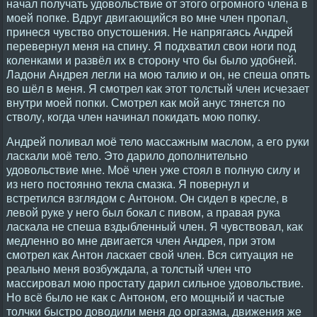
начал получать удовольствие от этого огромного члена в
моей попке. Вдруг двигающийся во мне член пропал,
принеся чувство опустошения. Не напрягаясь Андрей
перевернул меня на спину. Я подхватил свои ноги под
коленками и развёл их в сторону что бы было удобней.
Ладони Андрея легли на мою талию и он, не спеша опять
во шёл в меня. Я смотрел как этот толстый член исчезает
внутри моей попки. Смотрел как мой анус тянется по
стволу, когда член начинал покидать мою попку.
Андрей поливал моё тело массажным маслом, а его руки
ласкали моё тело. Это дарило дополнительно
удовольствие мне. Моё член уже стоял в полную силу и
из него постоянно текла смазка. Я повернул и
встретился взглядом с Антоном. Он сидел в кресле, в
левой руке у него был бокал с пивом, а правая рука
ласкала не спеша вздыбленный член. Я чувствовал, как
медленно во мне двигается член Андрея, при этом
смотрел как Антон ласкает свой член. Вся ситуация не
реально меня возбуждала, а толстый член что
массировал мою простату дарил сильное удовольствие.
Но всё было не как с Антоном, его мощный и частые
толчки быстро доводили меня до оргазма, движения же