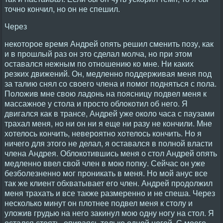
точно кончил, но он не спешил.
Через
некоторое время Андрей опять решил сменить позу, как
и в прошлый раз он это сделал молча, но при этом
оставался нежным по отношению ко мне. Ни каких
резких движений. Он, медленно поддерживая меня под
за талию снял со своего члена и помог подняться с пола.
Положив мне свою ладонь на поясницу подвел меня к
массажное у стола и просто облокотил об него. Я
двигался как в трансе, Андрей уже около часа с паузами
трахал меня, но ни он ни я еще ни разу не кончили. Мне
хотелось кончить, невероятно хотелось кончить. Но я
ничего для этого не делал, я оставался в полной власти
члена Андрея. Облокотившись меня о стол Андрей опять
медленно ввел свой член в мою попку. Сейчас он уже
безболезненно мог проникать в меня. Но мой анус все
так же клиент обхватывает его член. Андрей продолжил
меня трахать и все также размеренно и не спеша. Через
несколько минут он плотнее подвел меня к столу и
уложив грудью на него закинул мою одну ногу на стол. Я
остался стоять, опираясь только одной ногой. С моего