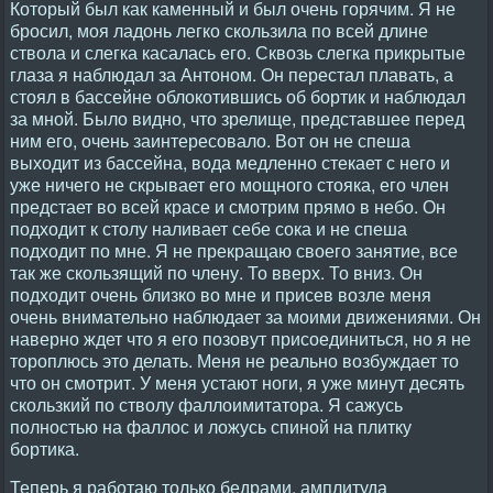
Который был как каменный и был очень горячим. Я не
бросил, моя ладонь легко скользила по всей длине
ствола и слегка касалась его. Сквозь слегка прикрытые
глаза я наблюдал за Антоном. Он перестал плавать, а
стоял в бассейне облокотившись об бортик и наблюдал
за мной. Было видно, что зрелище, представшее перед
ним его, очень заинтересовало. Вот он не спеша
выходит из бассейна, вода медленно стекает с него и
уже ничего не скрывает его мощного стояка, его член
предстает во всей красе и смотрим прямо в небо. Он
подходит к столу наливает себе сока и не спеша
подходит по мне. Я не прекращаю своего занятие, все
так же скользящий по члену. То вверх. То вниз. Он
подходит очень близко во мне и присев возле меня
очень внимательно наблюдает за моими движениями. Он
наверно ждет что я его позовут присоединиться, но я не
тороплюсь это делать. Меня не реально возбуждает то
что он смотрит. У меня устают ноги, я уже минут десять
скользкий по стволу фаллоимитатора. Я сажусь
полностью на фаллос и ложусь спиной на плитку
бортика.
Теперь я работаю только бедрами, амплитуда