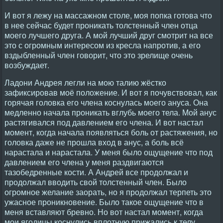
И вот я лежу на массажном столе, моя попка готова что
в нее сейчас будет проникать толстенный член отца
моего лучшего друга. А мой лучший друг смотрит на все
это с огромным интересом из кресла напротив, а его
вздыбленный член говорит, что это зрелище очень
возбуждает.
Ладони Андрея легли на мою талию жёстко
зафиксировав моё положение. И вот я почувствовал, как
горячая головка его члена коснулась моего ануса. Она
медленно начала проникать вглубь моего тела. Мой анус
растягивался под давлением его члена. И вот настал
момент, когда начала появляться боль от растяжения, но
головка даже не прошла вход в анус, а боль всё
нарастала и нарастала. У меня было ощущение что под
давлением его члена у меня раздвигаются
тазобедренные кости. А Андрей все продолжал и
продолжал вводить свой толстенный член. Было
огромное желание заорать, но я продолжал терпеть это
ужасное проникновение. Было такое ощущение что в
меня вставляют бревно. Но вот настал момент, когда
мои ягодицы коснулись вплотную прижались к телу