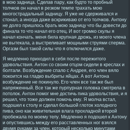
в мою задница. Сделав пару, как будто то пробный
толчков он начал в резком темпе трахать мою
многострадальный задницу. Я уже не сдерживался и
стонал, а иногда даже вскрикиваю от его толчков. Антону
не долго пришлось брать мою задницу что бы довести до
финала то что начал его отец. И вот громко скулы я
начал кончать. меня била крупная дрожь, из моего члена
не вытекала, а выстреливает мощными струями сперма.
Оргазм был такой силы что я отключился даже.
Я медленно приходил в себя после пережитого
удовольствия. Антон со своим отцом сидели в креслах и
болтали. Возбуждение спало с Андрея, его член вяло
покоится на гладко выбриты яйцах. А вот Антона
возбуждение не покинуло. Его член все так же был
напряженный. Все так же пурпурная головка смотрела в
потолок. Антон помог мне достичь пика удовольствия, и я
решил, что тоже должен помочь ему. Я молча встал,
подошел к столу и сделал большой глоток холодного
пива, оно как живительная влага прохладной второй
пробежала по моему телу. Медленно я подошел к Антону
и опустившись между его расставленных ног взялся
двумя руками за член, который несколько минутами