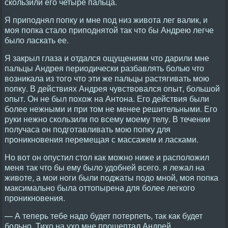
скользили его четыре пальца.
Я приподнял попку и мне под низ живота лег валик, и
моя попка стало приподнятой так что бы Андрею легче
было ласкать ее.
Я закрыл глаза и отдался ощущениям что дарили мне
пальцы Андрея периодически разбавлять болью что
возникала из того что эти же пальцы растягивать мою
попку. В действиях Андрея чувствовался опыт, большой
опыт. Он не был похож на Антона. Его действия были
более нежными и при том не менее решительными. Его
руки нежно скользили по всему моему телу. В течении
получаса он подготавливать мою попку для
проникновения перемещая с массажем и ласками.
Но вот он опустил стол как можно ниже и расположил
меня так что бы ему было удобней всего. я лежал на
животе, а мои ноги были поджаты подо мной, моя попка
максимально была оттопырена для более легкого
проникновения.
— А теперь тебе надо будет потерпеть, так как будет
больно. Тихо на ухо мне прошептал Андрей.