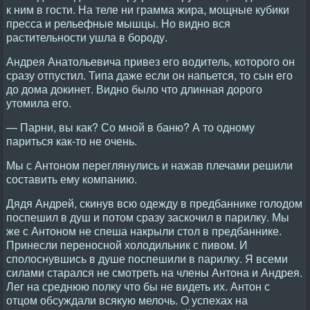
к ним в гости. На теле ни грамма жира, мощные кубики
пресса и рельефные мышцы. Но видно вся
растительности ушла в бороду.
Андрея Анатольевича привез его водитель, которого он
сразу отпустил. Типа даже если он напьется, то сын его
до дома докинет. Видно было что длинная дорого
утомила его.
— Парни, вы как? Со мной в баню? А то одному
париться как-то не очень.
Мы с Антоном переглянулись и нажав плечами решили
составить ему компанию.
Дядя Андрей, скинув всю одежду в предбаннике голодом
поспешил в душ и потом сразу заскочил в парилку. Мы
же с Антоном не спеша накрыли стол в предбаннике.
Принесли переносной холодильник с пивом. И
сполоснувшись в душе поспешили в парилку. Я всеми
силами старался не смотреть на члены Антона и Андрея.
Лег на среднюю полку что бы не видеть их. Антон с
отцом обсуждали всякую мелочь. О успехах на