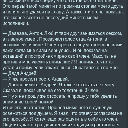
высасывают всю сперму что он готов был отдать мне.
Это первый мой минет и по громким стопам моего друга
я понял, что удался на славу. А также эти стоны показал,
что скорее всего не последний минет в моем
исполнении.
— Даааааа, Антон. Любит твой друг заниматься сексом,
а главное умеет. Прозвучал голос отца Антона, в
возникшей тишине. Посмотрев на шоу устроенное вами
даже когда мне силы вернулись. И он показал на
вставший в постройке смирно свой член. Макс, ты не
против и мне уделить внимание? Я понимаю, что ты
устал и пойму если откажешься. Обратился он во мне.
— Дядя Андрей.
— Я же просил просто Андрей.
— Договорились. Андрей. Я такое отсосать не смогу.
Сказал я, показывая на его толстенный член.
— Ну я не прошу же отсосать, я прошу у тебя уделить
внимание своей попкой.
Я ничего не ответил. Прошел мимо него в душевую,
освежиться под душем. Я знал, что отвечу согласием на
его просьбу. Я хотел еще раз ощутить в себе его член.
Ощутить, как он раздвигает мои ягодицы и растягивает