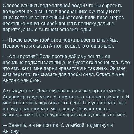
Сполоснувшись под холодной водой что бы сбросить
возбуждение, я вышел в предбаннике к Антону и его
отцу, которые за спокойной беседой пили пиво. Через
несколько минут Андрей пошел в парилку дальше
парится, а мы с Антоном остались одни.
— После моему твой отец подкатывает кг мне яйца.
Первое что я сказал Антон, когда его отец вышел.
— А ты против? Если против дай ему понять, он
насильно подкатывает яйца не будет сто процентов. А то
что ему, как и мне парни нравятся я и так знаю. Он мне
сам первого, так сказать для пробы снял. Ответил мне
Антон с улыбкой.
А я задумался. Действительно ли я был против что бы
Андрей трахнул меня. Вспомнил его толстенный член. И
мне захотелось ощутить его в себе. Почувствовать, как
он будет растягивать мою попку. Почувствовать
удовольствие что он будет дарить мне двигаясь во мне.
— Знаешь, а я не против. С улыбкой подмигнул я
Антону.