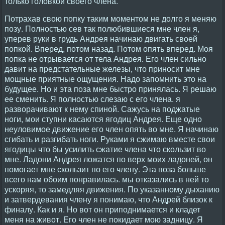
только головкой своего члена.
Потрахав свою попку таким моментом не долго я меняю
позу. Полностью сев так полюбившиеся мне член я,
уперев руки в грудь Андрея начинаю двигать своей
попкой. Вперед, потом назад. Потом опять вперед. Моя
попка не отрывается от тела Андрея. Его член сильно
давит на предстательные железы, что приносит мне
мощные приятные ощущения. Надо запомнить это на
будущее. Но и эта поза мне быстро принялась. Я решаю
ее сменить. Я полностью слезаю с его члена. я
разворачивают к нему спиной. Сажусь на поджатые
ноги, мои ступни касаются ягодиц Андрея. Еще одно
неуловимое движение его член опять во мне. Я начинаю
сгибать и разгибать ноги. Руками я сжимаю вместе свои
ягодицы что бы усилить сжатие члена что скользит во
мне. Ладони Андрея ложатся по верх моих ладоней, он
помогает мне скользит по его члену. Эта поза больше
всего нам обоим понравилась. мы отказались в ней то
ускоряя, то замедляя движения. По указанному дыханию
и затвердевания члену я понимаю, что Андрей близок к
финалу. Как и я. Но вот он приподнимается и кладет
меня на живот. Его член не покидает мою задницу. Я