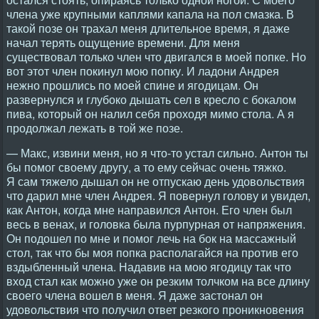
члена уже крупными каплями капала на пол смазка. В
такой позе он трахал меня длительное время, я даже
начал терять ощущение времени. Для меня
существовал только член что двигался в моей попке. Но
вот этот член покинул мою попку. И ладони Андрея
нежно прошлись по моей спине и ягодицам. Он
развернулся и глубоко дышать сел в кресло с бокалом
пива, который он налил себя проходя мимо стола. А я
продолжал лежать в той же позе.
— Макс, извини меня, но я что-то устал сильно. Антон ты
бы помог своему другу, а то ему сейчас очень тяжко.
Я сам тяжело дышал он не отпускаю день удовольствия
что дарил мне член Андрея. Я повернул голову и увидел,
как Антон, когда мне направился Антон. Его член был
весь в венах, и головка была пурпурная от напряжения.
Он подошел по мне и помог лечь на бок на массажный
стол, так что бы моя попка располагайся на против его
вздыбленный члена. Надавив на мою ягодицу так что
вход стал как можно уже он резким толчком на все длину
своего члена вошел в меня. Я даже застонал он
удовольствия что получил ответ резкого проникновения