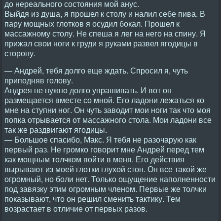
до нереального состояния мой анус.
Выйдя из душа, я прошел к столу и налил себе пива. В
пару мощных глотков я осудил бокал. Прошел к
массажному столу. Не спеша я лег на него на спину. Я
прижал свои ноги к груди я руками развел ягодицы в
сторону.
— Андрей, тебя долго еще ждать. Спросил я, чуть
приподняв голову.
Андрея не нужно долго упрашивать. И вот он
размещается вместе со мной. Его ладони лежаться ко
мне на ступни ног. Он чуть заводит мои ноги так что моя
попка отрывается от массажного стола. Мои ладони все
так же раздвигают ягодицы.
— Большое спасибо, Макс. Я тебя не разочарую как
первый раз. Не громко говорит мне Андрей перед тем
как мощным толчком войти в меня. Его действия
вырывают из моей глотки глухой стон. Он все такой же
огромный, но боли нет. Только ощущение наполненности
под завязку этим огромным членом. Первые же толчки
показывают, что он решил сменить тактику. Тем
возрастает в отличие от первых разов.