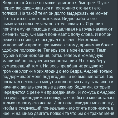
Видно в этой позе он может двигается быстрее. Я уже
перестаю сдерживаться и постоянно стоны от его
толчков. На такой темп он долго выдержать не может.
Пот катиться с него потоками. Видно работа его
вымотала сильнее чем он хотел показать. Я решил
прийти ему на помощь и надавливая на грудь намекают
сменить позу. Он меня понимает с полу слова. И вот он
лежит на спине, а я оседлал его член. Несколько
мгновений я просто привыкаю к этому, принимаю более
удобное положение. Теперь все в моей власти. Темп,
глубина проникновения, ритм. Теперь я командную
машиной по получению удовольствия. Я с ходу беру
сумасшедший темп. На весь предбанник раздаются
громкие хлопки моих ягодиц о его бедра. Андрей только
поддерживает меня под ягодицы и не вмешивается. Так
поскакал несколько минут я полностью сажусь на член и
начинаю делать круговые движения бедрами, которые
чередуются с резкими приседаниями. Я ложусь к Андрею
на грудь, приподнимаю попку, так что бы во мне осталась
только головку его члена. И вот она покидает мою попку,
чтобы в следующий понедельник его опять проникнуть в
нее. Я начинаю двигать попкой та что бы он трахал меня