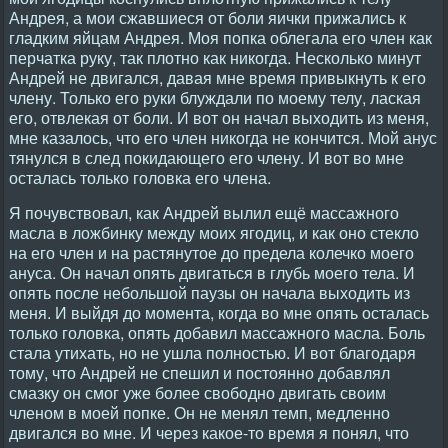
Андрея, а мои сжавшиеся от боли яички прижались к
гладким яйцам Андрея. Моя попка облегала его член как
перчатка руку, так плотно как никогда. Несколько минут
Андрей не двигался, давая мне время привыкнуть к его
члену. Только его руки блуждали по моему телу, лаская
его, отвлекая от боли. И вот он начал выходить из меня,
мне казалось, что его член никогда не кончится. Мой анус
тянулся в след покидающего его члену. И вот во мне
осталась только головка его члена.
Я почувствовал, как Андрей вылил ещё массажного
масла в ложбинку между моих ягодиц, и как оно стекло
на его член и на растянутое до предела колечко моего
ануса. Он начал опять двигаться в глубь моего тела. И
опять после небольшой паузы он начала выходить из
меня. И выйдя до момента, когда во мне опять осталась
только головка, опять добавил массажного масла. Боль
стала утихать, но не ушла полностью. И вот благодаря
тому, что Андрей не спешил и постоянно добавлял
смазку он смог уже более свободно двигать своим
членом в моей попке. Он не менял темп, медленно
двигался во мне. И через какое-то время я понял, что