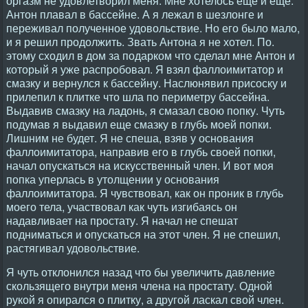
оргазм не удовлетворил меня. Мне хотелось еще и еще.
Антон плавал в бассейне. А я лежал в шезлонге и
переживал полученное удовольствие. Но его было мало,
и я решил продолжить. Звать Антона я не хотел. По.
этому сходил в дом за подарком что сделал мне Антон и
который я уже распробовал. Я взял фаллоимитатор и
смазку и вернулся к бассейну. Наслюнявил присоску и
прилепил к плитке что шла по периметру бассейна.
Выдавив смазку на ладонь, я смазал свою попку. Чуть
подумав я выдавил еще смазку в глубь моей попки.
Лишним не будет. Я не спеша, взяв у основания
фаллоимитатора, направив его в глубь своей попки,
начал опускаться на искусственный член. И вот моя
попка уперлась в утолщении у основания
фаллоимитатора. Я чувствовал, как он проник в глубь
моего тела, участвовал как чуть изгибаясь он
надавливает на простату. Я начал не спешат
подниматься и опускаться на этот член. Я не спешил,
растягивал удовольствие.
Я чуть отклонился назад что бы увеличить давление
скользящего внутри меня члена на простату. Одной
рукой я опирался о плитку, а другой ласкал свой член.