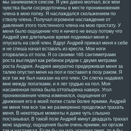
мы занимаемся сексом. Я уже давно молчал, все мои
чувства были сосредоточены в месте проникновения
члена в мою попку. Я наслаждался скольжением по
стволу члена. Получал огромное наслаждение от
давления этого толстенного члена на мою простату. У
меня было ощущение что я ничего не вешу потому что
Андрей уже длительное время поднимал меня и
опускать на свой член. Вдруг Андрей прижал меня к себе
и не спеша начал вставать из кресла. Мои ноги
оторвались от пола. Я со своими 165 сантиметрами
роста выглядел как ребенок рядом с двумя метрами
роста Андрея. Андрея аккуратно придерживая меня за
талию опустил меня на пол и поставил в позу раком. Я
все так же был наказан на его член. Он слегка надавил
мне между лопатками, и я лег грудью на пол. Моя
насаженная попка была оттопырена наверх. Угол
проникновения члена изменился, ощущения от
движения его в моей попке стали более яркими. Андрей
не меня тем все так же размеренно продолжал трахать
меня. В некоторые моменты я даже чуть слышно
постанывал. В такой позе Андрей минут двадцать трахал
мою задницу, ощущения были очень яркими, но оргазм
так и настаивал. Если бы он чуть ускорил темп, то я бы