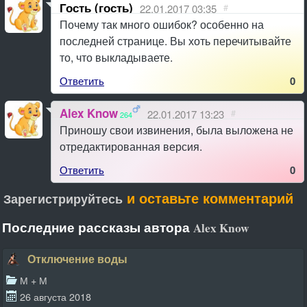
Гость (гость)
22.01.2017 03:35
#
Почему так много ошибок? особенно на
последней странице. Вы хоть перечитывайте
то, что выкладываете.
Ответить
0
Alex Know
22.01.2017 13:23
#
264
Приношу свои извинения, была выложена не
отредактированная версия.
Ответить
0
и оставьте комментарий
Зарегистрируйтесь
Последние рассказы автора
Alex Know
Отключение воды
М + М
26 августа 2018