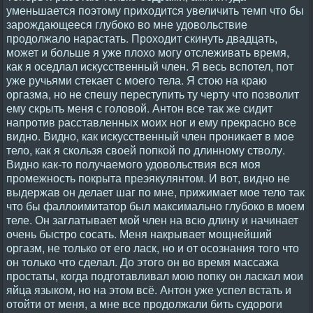
уменьшается поэтому приходится увеличить темп что бы
зарождающееся глубоко во мне удовольствие
продолжало нарастать. Проходит скинуть двадцать,
может и больше я уже плохо могу отслеживать время,
как я оседлал искусственный член. Я весь вспотел, пот
уже ручьями стекает с моего тела. Я стою на краю
оргазма, но не спешу переступить ту черту что позволит
ему скрыть меня с головой. Антон все так же сидит
напротив расставленных моих ног и ему прекрасно все
видно. Видно, как искусственный член проникает в мое
тело, как я скользя своей попкой по длинному стволу.
Видно как-то получаемого удовольствия вся моя
промежность покрыта преэякулянтом. И вот, видно не
выдержав он делает шаг по мне, прижимает мое тело так
что бы фаллоимитатор был максимально глубоко в моем
теле. Он заглатывает мой член на всю длину и начинает
очень быстро сосать. Меня накрывает мощнейший
оргазм, не только от его ласк, но и от осознания того что
он только что сделал. До этого он во время массажа
простаты, когда подготавливал мою попку он ласкал мои
яйца языком, но на этом всё. Антон уже успел встать и
отойти от меня, а мне все продолжали бить судороги