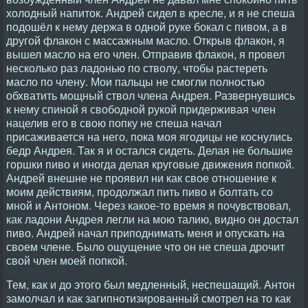
холодный напиток. Андрей сидел в кресле, и я не спеша
подошёл к нему держа в одной руке бокал с пивом, а в
другой флакон с массажным масло. Открыв флакон, я
вышел масло на его член. Отправив флакон, я провел
несколько раз ладонью по стволу, чтобы растереть
масло по члену. Мои пальцы не смогли полностью
обхватить мощный ствол члена Андрея. Развернувшись
к нему спиной я свободной рукой придерживая член
нацелив его в свою попку не спеша начал
присаживается на него, пока моя ягодицы не коснулись
бедр Андрея. Так я и остался сидеть. Делая не большие
горшки пиво и иногда делая круговые движения попкой.
Андрей внешне не проявил ни как свое отношение к
моим действиям, продолжал пить пиво и болтать со
мной и Антоном. Через какое-то время я почувствовал,
как ладони Андрея легли на мою талию, видно он достал
пиво. Андрей начал приподнимать меня и опускать на
своем члене. Было ощущение что он не спеша дрочит
свой член моей попкой.
Тем, как и до этого был медленный, неспешащий. Антон
замолчал и как загипнотизированный смотрел на то как