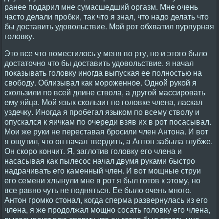
ранее подарил мне сумасшедший оргазм. Мне очень
часто делали пробки, так что я знал, что надо делать что
бы доставить удовольствие. Мой рот обхватил пурпурная
головку.
Это все что поместилось у меня во рту, но и этого было
достаточно что бы доставить удовольствие. я начал
показывать головку иногда выпуская ее полностью на
свободу. Облизывал как мороженное. Одной рукой я
скользили по всей длине ствола, а другой массировать
ему яйца. Мой язык скользит по головке члена, ласкал
уздечку. Иногда я пробегал языком по всему стволу и
опускался к яичкам по очереди взяв их в рот посасывал.
Мои же руки не переставая бросили член Антона. И вот
я ощутил, что он начал твердить, а Антон забыла глубже.
Он скоро кончит. Я, заглотив головку его члена и
насасывая как пылесос начал двумя руками быстро
надрачивать его каменный член. И вот мощные струи
его семени хлынули мне в рот я был готов к этому, но
все равно чуть не подняться. Ее было очень много.
Антон громко стонал, когда сперма развернулась из его
члена, я же продолжал мощно сосать головку его члена,