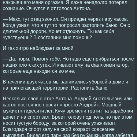
накрывшего меня оргазма. Я даже ненадолго потерял
сознание. Очнулся я от голоса Антона.
— Макс, тут отец звонил. Он приедет через пару часов.
Когда узнал, что я тут то попросил растопить баню. Он с
длительной дороги. Хочет отдохнуть. Ты как себя
чувствуешь? В состоянии мне помочь?
И так хитро наблюдает за мной
— Да, норм. Помогу тебе. Но надо еще прибраться после
наших плотских утех. И кивают ему на фаллоимитатор,
которые еще находится во мне.
В течении двух часов мы занимались уборкой в доме и
на прилегающей территории. Растопить баню.
Несколько слов о отце Антона. Андрей Анатольевич или
как он постоянно просит «просто Андрей». Мощный
мужик пятидесяти лет. Кучу времени тратит на заработки
денег и на спорт зал. Бреет голову под ноль, но при этом
носит густую бороду, за которой очень ухаживает.
Благодаря спорт залу на свой возраст совсем не
выглядит. Видел его пару раз без рубашки, когда забегал