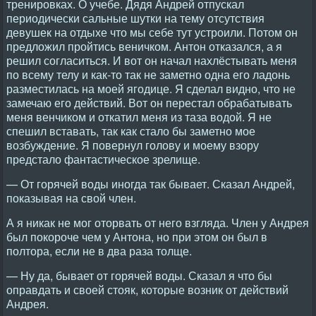
тренировках. О учебе. Дядя Андрей отпускал
периодически сальные шутки на тему отсутствия
девушек на отдыхе что мы себе тут устроили. Потом он
предложил пройтись веничком. Антон отказался, а я
решил согласиться. И вот он начал нахлёстывать меня
по всему телу и как-то так не заметно одна его ладонь
разместилась на моей ягодице. Я сделал видно, что не
замечаю его действий. Вот он перестал обрабатывать
меня венчиком и откатил меня из таза водой. Я не
спешил вставать, так как стало бы заметно мое
возбуждение. Я повернул голову и моему взору
предстало фантастическое зрелище.
— От горячей воды иногда так бывает. Сказал Андрей,
показывая на свой член.
А я никак не мог оторвать от него взгляда. Член у Андрея
был покороче чем у Антона, но при этом он был в
полтора, если не в два раза толще.
— Ну да, бывает от горячей воды. Сказал я что бы
оправдать и своей стояк, которые возник от действий
Андрея.