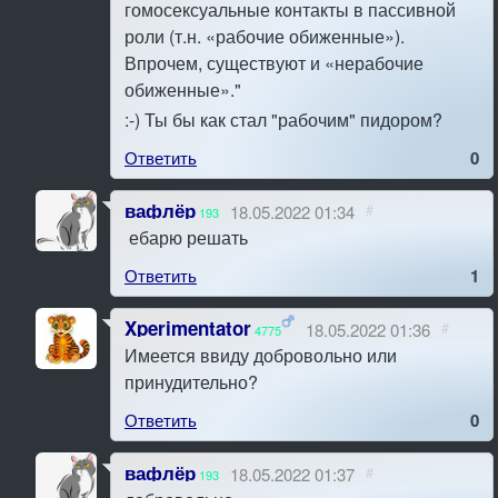
гомосексуальные контакты в пассивной
роли (т.н. «рабочие обиженные»).
Впрочем, существуют и «нерабочие
обиженные»."
:-) Ты бы как стал "рабочим" пидором?
Ответить
0
вафлёр
18.05.2022 01:34
#
193
ебарю решать
Ответить
1
Xperimentator
18.05.2022 01:36
#
4775
Имеется ввиду добровольно или
принудительно?
Ответить
0
вафлёр
18.05.2022 01:37
#
193