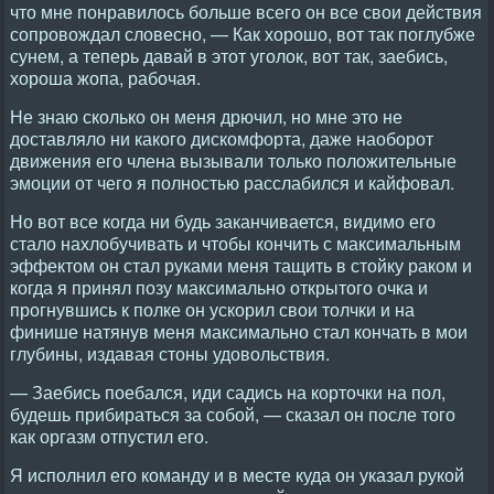
что мне понравилось больше всего он все свои действия
сопровождал словесно, — Как хорошо, вот так поглубже
сунем, а теперь давай в этот уголок, вот так, заебись,
хороша жопа, рабочая.
Не знаю сколько он меня дрючил, но мне это не
доставляло ни какого дискомфорта, даже наоборот
движения его члена вызывали только положительные
эмоции от чего я полностью расслабился и кайфовал.
Но вот все когда ни будь заканчивается, видимо его
стало нахлобучивать и чтобы кончить с максимальным
эффектом он стал руками меня тащить в стойку раком и
когда я принял позу максимально открытого очка и
прогнувшись к полке он ускорил свои толчки и на
финише натянув меня максимально стал кончать в мои
глубины, издавая стоны удовольствия.
— Заебись поебался, иди садись на корточки на пол,
будешь прибираться за собой, — сказал он после того
как оргазм отпустил его.
Я исполнил его команду и в месте куда он указал рукой