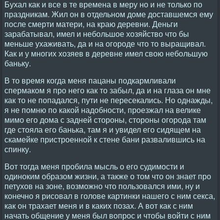
Бухал как и все в те времена в меру но и не только по
праздникам. Жил он в отдельном доме доставшемся ему
после смерти матери, на краю деревни. Деньги
зарабатывал, имел и небольшое хозяйство что бы
меньше ухаживать, да и на огороде что то выращивал.
Как и у многих хозяев в деревне имел свою небольшую
баньку.
В то время когда меня пацаны подкармливали
спермаком я про него как то забыл, да и на глаза он мне
как то не попадался, пути не пересекались. Но однажды,
я не помню по какой надобности, проезжал на велике
мимо его дома с задней стороны, стороны огорода там
где стояла его банька, там я и увидел его сидящем на
скамейке пристроенной к стене бани развалившись на
спинку.
Вот тогда меня пробила мысль о его судимости и
одиноким образом жизни, а также о том что он знает про
петухов на зоне, возможно что пользовался ими, ну и
конечно я рисовал в голове картинки нашего с ним секса,
как он трахает меня и в каких позах. А вот как с ним
начать общение у меня был вопрос и чтобы войти с ним