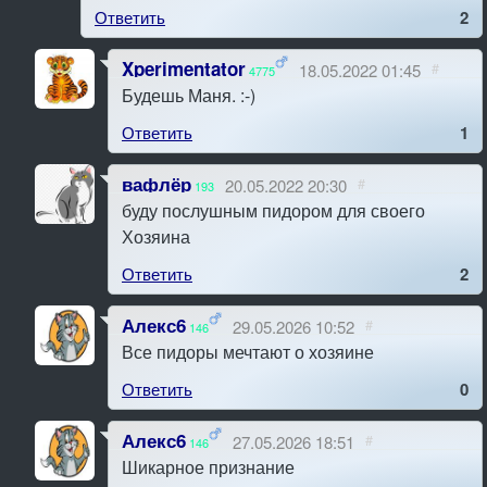
Ответить
2
Xperimentator
18.05.2022 01:45
#
4775
Будешь Маня. :-)
Ответить
1
вафлёр
20.05.2022 20:30
#
193
буду послушным пидором для своего
Хозяина
Ответить
2
Алекс6
29.05.2026 10:52
#
146
Все пидоры мечтают о хозяине
Ответить
0
Алекс6
27.05.2026 18:51
#
146
Шикарное признание