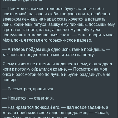
— Пей мои ссаки чмо, теперь я буду частенько тебя
поить мочой, на зоне я любил петухов поить, особенно
вечерком лежишь на нарах ссать хочется а вставать
лень, крикнешь петуха, защку ему пихнешь, поссышь ему
в рот а он глотает, класс, а после ему по лбу хуем
постучишь и отваливаешься спать, — стал говорить мне
Миха пока я глотал его горько-кислое варево.
— А теперь пойдем еще одно испытание пройдешь, —
как поссал предложил он мне и залез на полку.
Я ему ни чего не ответил и подошел к нему, а он задрал
ноги к потолку обратился ко мне, — Посмотри на мое
очко и рассмотри его по лучше и булки раздвинуть мне
пошире.
— Рассмотрел, нравиться.
— Нравится, — ответил я.
— Раз нравится понюхай его, — дал новое задание, а
когда я приблизил свое лицо он продолжил, — Нюхай,
нюхай лучше и говори чем пахнет.