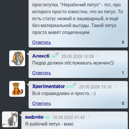
проститутка. "Нерабочий петух" - тот, про
которого просто известно, что он петух. То
есть статус низкий и зашкварный, и ещё
без материальной выгоды. Такой петух
просто живёт отщепенцем.
Ответить
0
Алекс6
29.05.2026 10:58
#
146
Пидор должен обслуживать мужчин😏
Ответить
1
Xperimentator
29.05.2026 19:16
#
4775
Всё справедливо и просто. :-)
Ответить
0
вафлёр
18.05.2022 01:43
#
193
Я рабочий петух - макс