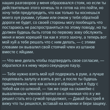
наших разговоров у меня образовался стояк, но если ты
действительно этого хочешь то я готов на это пойти, но
хочу тебя предупредить, что как только ты коснешься
моего хуя руками, губами или очком у тебя обратной
дороги не будет, со своей стороны могу пообещать что
постараюсь не распространяться по этому поводу, но ты
должен будешь быть готов по первому зову обслужить
меня и моих корешей так как я этого захочу, а теперь вот
мой хуй а тебе решать что с ним делать, — с этими
словами он вывалил свой стоячий член из штанов
вместе с яйцами.
— Что мне делать чтобы подтвердить свое согласие, —
обратился я к нему через секундную паузу.
— Тебе нужно взять мой хуй подержать в руке, а лучше
поцеловать залупу и взять в рот, а после ты будешь
принадлежать мне как шлюха и обращаться я буду с
тобой как со шлюхой, — так же сидя на скамейке с
вываленным членом ответил он и понимая что я у же
решил стать его сучкой продолжил, — Давай быстрей я
вижу что ты решился, вставай на коленки и бери защеку.