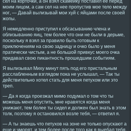
сел на корточки, а он взял скамейку поставил ее перед
моим лицом, а сам сел на нее пропустив мое тело между
ног, — Давай вылизывай мои хуй с яйцами после своей
жопы.
Я немедленно приступил к обсасыванию члена и
облизыванию яиц, тем более что они не были в дерьме,
поскольку я взял за правило быть готовым к
приключениям на свою задницу и очко было у меня
пратически чистым, а не большой привкус моего очка
придавал свою пикантность прошедшим событиям.
Я вылизывал Миху минут пять под его пристальным
расслабленным взглядом пока не услышал, — Так ты
действительно хотел стать для меня петухом или это
треп.
— Да я когда проезжал мимо подумал о том что ты
можешь меня опустить, мне нравятся когда меня
унижают, тем более ты сидел и должен был знать в этом
толк, поэтому я остановился возле тебя, — ответил я.
— А ты знаешь что петухов на зоне не только опускают а
еще и чморят, и тем более после того как я выебал тебя,