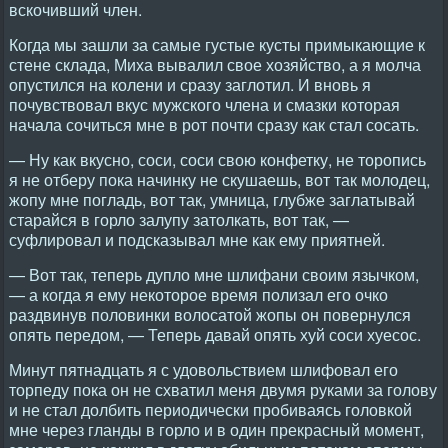
вскочивший член.
Когда мы зашли за самые густые кусты примыкающие к
стене склада, Миха вывалил свое хозяйство, а я молча
опустился на колени и сразу заглотил. И вновь я
почувствовал вкус мужского члена и смазки которая
начала сочиться мне в рот почти сразу как стал сосать.
— Ну как вкусно, соси, соси свою конфетку, не торопись
я не отберу пока начинку не скушаешь, вот так молодец,
жопу мне погладь, вот так, умница, глубже заглатывай
старайся в горло залупу затолкать, вот так, —
суфлировал и подсказывал мне как ему приятней.
— Вот так, теперь дупло мне шлифани своим язычком,
— а когда я ему некоторое время полизал его очко
раздвинув половинки волосатой жопы он повернулся
опять передом, — Теперь давай опять хуй соси хуесос.
Минут пятнадцать я с удовольствием шлифовал его
торпеду пока он не схватил меня двумя руками за голову
и не стал долбить периодически пробиваясь головкой
мне через гланды в горло и в один прекрасный момент,