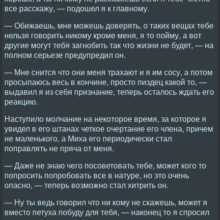
все расскажу, — подошел я к главному.
— Обижаешь, мне можешь доверять, о таких вещах тебе
нельзя говорить никому кроме меня, я то пойму, а вот
другие могут тебя загнобить так что жизни не будет, — на
полном серьезе предупредил он.
— Мне снится что они меня трахают и я им сосу, а потом
просыпаюсь весь в кончине, просто пиздец какой то, —
выдавил я из себя признание, теперь осталось ждать его
реакцию.
Наступило молчание на некоторое время, за которое я
увидел в его штанах четкое очертание его члена, причем
не маленького, а Миха его периодически стал
поправлять не пряча от меня.
— Даже не знаю чего посоветовать тебе, может кого то
попросить попробовать все в натуре, но это очень
опасно, — теперь возможно стал хитрить он.
— Ну ты ведь говорил что ни кому не скажешь, может я
вместо петуха побуду для тебя, — наконец то я спросил