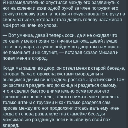
Я незамедлительно опустился между его раздвинутых
ног на колени и взяв одной рукой за член погрузил его
сочную головку в рот, а потом я почувствовал его руку на
своем затылке, которая стала давить голову насаживая
мой рот на член до упора.
— Вот умница, давай теперь соси, да я не ожидал что
сегодня у меня появится личная шлюха, давай лучше
соси петушара, а лучше пойдем во двор там нам никто
не помешает и не спугнет, — вставая сказал Михаил и
повел меня в огород.
Когда мы зашли во двор, он отвел меня к старой беседке,
которая была огорожена кустами смородины и
вьющимся диким виноградом. рассказы эротические Там
он заставил раздеть его до конца и раздеться самому,
что я сделал быстро внимательно осматривая его
крепкое загорелое тело, только снимать мне пришлось
только штаны с трусами и как только разделся сам
присев между его ног продолжил отсасывать ему член
когда он снова развалился на скамейке беседки
максимально раздвинув ноги и выдвинув свой пах
вперед.