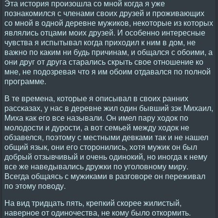
Эта история произошла со мной когда я уже
познакомился с членами своих друзей и проживающих
со мной в одной деревне мужиков, некоторые из которых
являлись отцами моих друзей. И особенно интересные
чувства я испытывал когда приходил к ним в дом, не
важно по каким ни будь причинам, и общался с обоими, а
они друг от друга старались скрыть свое отношение ко
мне, не подозревая что я им обоим отдавался по полной
программе.
В те времена, которые я описывал в своих ранних
рассказах, у нас в деревне жил один бывший зэк Михаил,
Миха как его все называли. Он имел пару ходок по
молодости и дурости, а вот семьей между ходок не
обзавелся, поэтому с местными девками так и не нашел
общий язык, они его сторонились, хотя мужик он был
добрый отзывчивый и очень одинокий, но иногда к нему
все же наведывались дружки по уголовному миру.
Всегда общаясь с мужиками в разговоре он переживал
по этому поводу.
На вид тридцать пять, крепкий скорее жилистый,
наверное от одиночества, не кому было откормить.