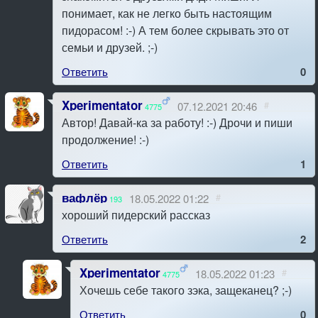
понимает, как не легко быть настоящим
пидорасом! :-) А тем более скрывать это от
семьи и друзей. ;-)
Ответить
0
Xperimentator
07.12.2021 20:46
#
4775
Автор! Давай-ка за работу! :-) Дрочи и пиши
продолжение! :-)
Ответить
1
вафлёр
18.05.2022 01:22
#
193
хороший пидерский рассказ
Ответить
2
Xperimentator
18.05.2022 01:23
#
4775
Хочешь себе такого зэка, защеканец? ;-)
Ответить
0