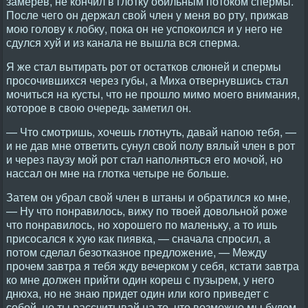
замерев, не кончил в глотку обильным потоком спермы.
После чего он держал свой член у меня во рту, прижав
мою голову к лобку, пока он не успокоился и у него не
сдулся хуй и из канала не вышла вся сперма.
Я же стал вытирать рот от остатков слюней и спермы
просочившихся через губы, а Миха отвернувшись стал
мочиться на кусты, что не прошло мимо моего внимания,
которое в свою очередь заметил он.
— Что смотришь, хочешь глотнуть, давай напою тебя, —
и не дав мне ответить сунул свой полу вялый член в рот
и через паузу мой рот стал наполняться его мочой, но
нассал он мне на глотка четыре не больше.
Затем он убрал свой член в штаны и обратился ко мне,
— Ну что понравилось, вижу по твоей довольной роже
что понравилось, но хорошего по маленьку, а то ишь
присосался к хую как пиявка, — сначала спросил, а
потом сделал безотказное предложение, — Между
прочем завтра я тебя жду вечерком у себя, кстати завтра
ко мне должен прийти один кореш с пузырем, у него
днюха, но не знаю придет один или кого приведет с
собой, но ты рассчитывай на то, что возможно мы будем