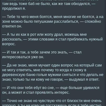
там ведь тоже баб не было, как же там обходился, —
продолжил я.
— Тебе то чего меня боятся, меня многие не боятся, а на
зоне можно было петушками расслабиться, — спокойно
ответил он.
— А ты их как в рот или жопу драл, можешь мне
рассказать, — этими словами я стал приближать нужный
вопрос.
— И так и так, а тебе зачем это знать, — стал
интересоваться уже он.
— Да не знаю, меня мучает один вопрос на который сам
не могу ответить, мне почему то когда я схожу в
деревенскую баню голые мужики сняться и что делать не
знаю, только ты ни кому не говори, — выдумал я ответ.
— И что они тебя ебут во сне, — еще больше удивился
он, а может и стал проявлять интерес.
— Точно не знаю но чувствую что от близости мне очень
хорошо, а ты ни кому не расскажешь если я тебе честно