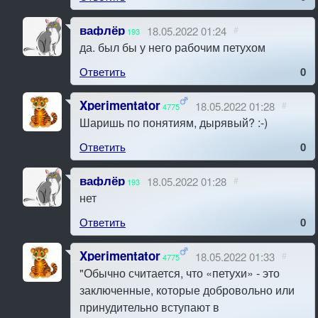
вафлёр
18.05.2022 01:24
#
193
да. был бы у него рабочим петухом
Ответить
0
Xperimentator
18.05.2022 01:28
#
4775
Шаришь по понятиям, дырявый? :-)
Ответить
0
вафлёр
18.05.2022 01:28
#
193
нет
Ответить
0
Xperimentator
18.05.2022 01:33
#
4775
"Обычно считается, что «петухи» - это
заключенные, которые добровольно или
принудительно вступают в