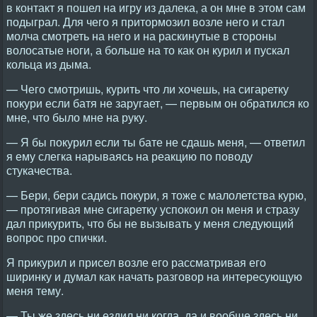
в контакт я пошел на игру из далека, а он мне в этом сам
подыграл. Для чего я притормозил возле него и стал
молча смотреть на него и на раскинутые в стороны
волосатые ноги, а больше на то как он курил и пускал
кольца из дыма.
— Чего смотришь, курить что ли хочешь, на сигаретку
покури если батя не заругает, — первым он обратился ко
мне, что было мне на руку.
— Я бы покурил если ты бате не сдашь меня, — ответил
я ему слегка нарываясь на реакцию по поводу
стукачества.
— Бери, бери садись покури, я тоже с малолетства курю,
— протягивая мне сигаретку успокоил он меня и стразу
дал прикурить, что бы не вызывать у меня следующий
вопрос про спички.
Я прикурил и присел возле его рассматривая его
ширинку и думал как начать разговор на интересующую
меня тему.
— Ты же здесь ни ездил ни когда, да и вообще здесь ни