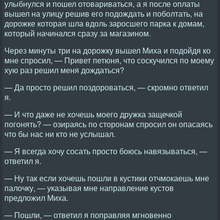
улыбнулся и пошел отовариваться, а я после оплаты
вышел на улицу решив его подождать и поболтать, на
дорожке которая шла вдоль заросшего парка к домам,
который начинался сразу за магазином.
Через минуты три на дорожку вышел Миха и подойдя ко
мне спросил, — Привет петюня, что соскучился по моему
хую раз решил меня дождаться?
— Да просто решил поздороваться, — скромно ответил
я.
— И что даже не хочешь моего дружка защечкой
погонять? — озираясь по сторонам спросил он опасаясь
что бы нас ни кто не услышал.
— Я всегда хочу сосать просто боюсь навязываться, —
ответил я.
— Ну так если хочешь пошли в кустики отчмокаешь мне
палочку, — указывая мне направление кустов
предложил Миха.
— Пошли, — ответил я поправляя мгновенно