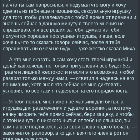
на что ты сам напросился, я подумал что могу и хочу
сделать из тебя еще и чмошника, сексуальную игрушку
для того чтобы развлекаться с тобой время от времени и
знаешь сейчас в данную минуту я твоего мнения не
спрашиваю, и я все решил за тебя, думаю из тебя
получится хорошая послушная игрушка, и еще, если
хочешь что то сказать говори сейчас, после я тебя
спрашивать ни о чем не буду, — уже жестко сказал Миха.
— А что мне сказать, я сам хочу стать твоей игрушкой и
делай как хочешь, но только при условии все будет без
травм и лишней жестокости и если это возможно, любой
разврат только между нами, — ответил я надеясь на его
понимание, хотя знал что сейчас не мне диктовать
условия, но все таки я надеялся на его порядочность.
— Я тебя понял, мне нужен не мальчик для битья, а
игрушка для развлечения и удовлетворения, а поэтому
начну чморить тебя прямо сейчас, бери защеку, и чтобы
с этой минуты я никакого нытья от тебя не слышал, ты
сам на все подписался, а за свои слова надо отвечать, —
закончил он разговор, а когда я взял его член в рот он
стал мне туда ссать.