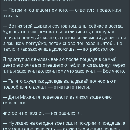
— Потом и говницом немного, — ответил я продолжая
нюхать.
— Вот из этой дырки я сру говном, а ты сейчас и всегда
будешь это очко целовать и вылизывать, приступай,
сначала поцелуй смачно, а потом вылизывай до чистоты
и язычком поглубже, потом снова понюхаешь чтобы не
пахло и как закончишь доложишь, — потребовал он.
Я приступил к вылизыванию после поцелуя в самый
центр его очка вспотевшего от ебли, а когда минут через
пять я закончил доложил ему что закончил, — Все чисто.
— Ты что охуел так докладывать, давай полностью и
подробно что делал, — отчитал он меня.
— Дятя Михаил я поцеловал и вылизал ваше очко
теперь оно
чистое и не пахнет, — исправился я.
— Ну ладно на сегодня все пошли покурим и поедешь, а
то у меня еще дела есть, — сказав это я с ним пошел к