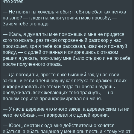
что хотел.
— Не понял ты хочешь чтобы я тебя выебал как петуха
на зоне? — глядя на меня уточнил мою просьбу, —
Зачем тебе это надо.
— Жаль, я думал ты мне поможешь и мне не придется
кого то искать, раз такой откровенный разговор у нас
произошел, зря я тебе все рассказал, извини я пожалуй
пойду, — с долей отчаянья и смирившись с отказом
решил я уехать, поскольку мне было стыдно и не по себе
после полученного отказа.
— Да погоди ты, просто я же бывший зэк, у нас свои
законы и если я тебя опущу как петуха то должен своих
информировать об этом и тогда ты обязан будешь
обслуживать всех желающих тебя трахнуть, — на
полном серьезе проинформировал он меня.
— У нас в деревне что много зэков, а деревенским ты ни
чего не обязан, — парировал я с долей иронии.
— Юрец, смотри сюда мне действительно хочется
ебаться, а ебать пацанов у меня опыт есть и к тому же от