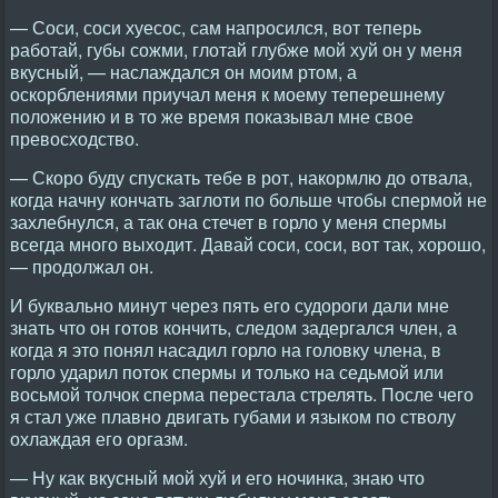
— Соси, соси хуесос, сам напросился, вот теперь
работай, губы сожми, глотай глубже мой хуй он у меня
вкусный, — наслаждался он моим ртом, а
оскорблениями приучал меня к моему теперешнему
положению и в то же время показывал мне свое
превосходство.
— Скоро буду спускать тебе в рот, накормлю до отвала,
когда начну кончать заглоти по больше чтобы спермой не
захлебнулся, а так она стечет в горло у меня спермы
всегда много выходит. Давай соси, соси, вот так, хорошо,
— продолжал он.
И буквально минут через пять его судороги дали мне
знать что он готов кончить, следом задергался член, а
когда я это понял насадил горло на головку члена, в
горло ударил поток спермы и только на седьмой или
восьмой толчок сперма перестала стрелять. После чего
я стал уже плавно двигать губами и языком по стволу
охлаждая его оргазм.
— Ну как вкусный мой хуй и его ночинка, знаю что