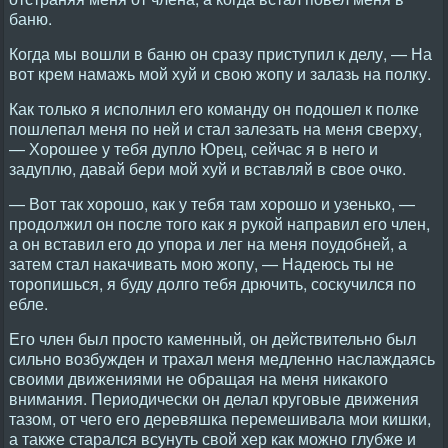
баню.
Когда мы вошли в баню он сразу приступил к делу, — На
вот крем намажь мой хуй и свою жопу и залазь на полку.
Как только я исполнил его команду он подошел к полке
пошлепал меня по ней и стал залезать на меня сверху,
— Хорошее у тебя дупло Юрец, сейчас я в него и
задуплю, давай бери мой хуй и вставляй в свое очко.
— Вот так хорошо, как у тебя там хорошо и узенько, —
продолжил он после того как я рукой направил его член,
а он вставил его до упора и лег на меня поудобней, а
затем стал накачивать мою жопу, — Надеюсь ты не
торопишься, я буду долго тебя дрючить, соскучился по
ебле.
Его член был просто каменный, он действительно был
сильно возбужден и трахал меня медленно наслаждаясь
своими движениями не обращая на меня никакого
внимания. Периодически он делал круговые движения
тазом, от чего его деревяшка перемешивала мои кишки,
а также старался всунуть свой хер как можно глубже и