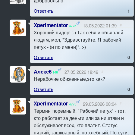
добровольно
Ответить
1
Xperimentator
18.05.2022 01:39
#
4775
Хороший пидор! :-) Так себя и объявляй
людям, мол, "Здравствуйте. Я рабочий
петух - (и по имени)". :-)
Ответить
0
Алекс6
27.05.2026 18:49
#
146
Нерабочие обиженные,это как?
Ответить
0
Xperimentator
29.05.2026 08:04
#
4775
Термин тюремный. "Рабочий петух" - тот,
кто работает за деньги или за ништяки и
обслуживает всех, кто платит. Статус
низкий, зашкварный, но хлебный. По сути,