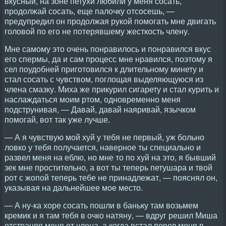
вкусный, на зоне петухи любили у меня сосать,
продолжай сосать, еще палочку отсосешь, —
предупредил он продолжая рукой помогать мне двигать
головой по его не потерявшему жесткость члену.
Мне самому это очень понравилось и понравился вкус
его спермы, да и сам процесс мне нравился, поэтому я
сел поудобней приготовился к длительному минету и
стал сосать с чувством, поглощая выделяющуюся из
члена смазку. Миха же прикурил сигарету и стал курить и
наслаждаться моим ртом, одновременно меня
подструнивая, — Давай, давай наяривай, язычком
помогай, вот так уже лучше.
— А я чувствую мой хуй у тебя не первый, уж больно
ловко у тебя получается, наверное ты специально и
развел меня на еблю, но мне то по хуй на это, я бывший
зек мне простительно, а вот ты теперь петушара и твой
рот с жопой теперь тебе не принадлежат, — пояснял он,
указывая на дальнейшее мое место.
— А ну-ка хоре сосать пошли в баньку там возьмем
кремик и я там тебя в очко натяну, — вдруг решил Миша
отстраняя меня от члена, а когда встал повел меня в