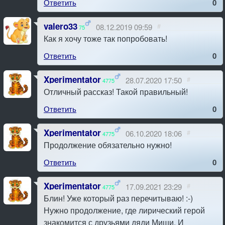
Ответить
0
valero33
08.12.2019 09:59
#
75
Как я хочу тоже так попробовать!
Ответить
0
Xperimentator
28.07.2020 17:50
#
4775
Отличный рассказ! Такой правильный!
Ответить
0
Xperimentator
06.10.2020 18:06
#
4775
Продолжение обязательно нужно!
Ответить
0
Xperimentator
17.09.2021 23:29
#
4775
Блин! Уже который раз перечитываю! :-)
Нужно продолжение, где лирический герой
знакомится с друзьями дяди Миши. И