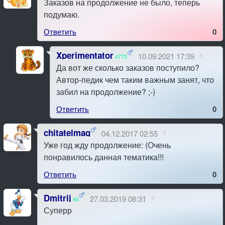
Заказов на продолжение не было, теперь
подумаю.
Ответить
0
Xperimentator
10.09.2021 17:39
#
4775
Да вот же сколько заказов поступило?
Автор-педик чем таким важным занят, что
забил на продолжение? ;-)
Ответить
0
chitatelmag
04.12.2017 02:55
#
Уже год жду продолжение: (Очень
понравилось данная тематика!!!
Ответить
0
Dmitrij
27.03.2019 08:31
#
40
Суперр