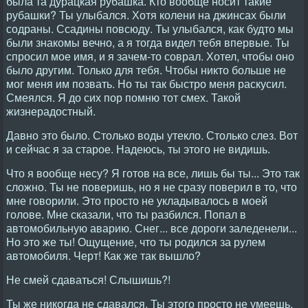
была та дурацкая рубашка. Кто вообще носит такие
рубашки? Ты улыбался. Хотя колени на джинсах были
содраны. Ссадины повсюду. Ты улыбался, как будто мы
были знакомы вечно, а я тогда видел тебя впервые. Ты
спросил мое имя, и я зачем-то соврал. Хотел, чтобы оно
было другим. Только для тебя. Чтобы никто больше не
мог меня им позвать. Но ты так быстро меня раскусил.
Смеялся. Я до сих пор помню тот смех. Такой
жизнерадостный.
Давно это было. Столько воды утекло. Столько слез. Вот
и сейчас я за старое. Надеюсь, ты этого не видишь.
Что я вообще несу? Я готов на все, лишь бы ты... Это так
сложно. Ты не поверишь, но я не сразу поверил в то, что
мне говорили. Это просто не укладывалось в моей
голове. Мне сказали, что ты разбился. Попал в
автомобильную аварию. Снег... все дороги заледенели...
Но это же ты! Ощущение, что ты родился за рулем
автомобиля. Черт! Как же так вышло?
Не смей сдаваться! Слышишь?!
Ты же никогда не сдавался. Ты этого просто не умеешь.