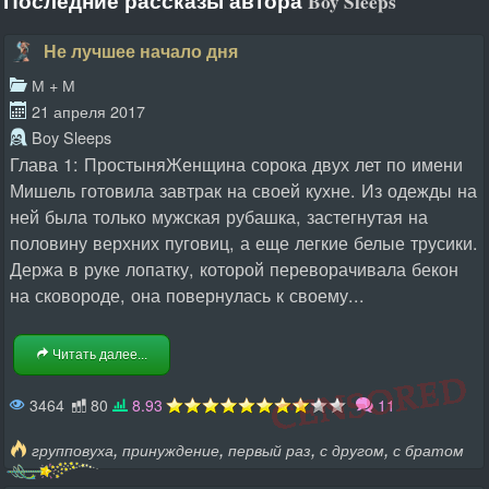
Последние рассказы автора
Boy Sleeps
Не лучшее начало дня
М + М
21 апреля 2017
Boy Sleeps
Глава 1: ПростыняЖенщина сорока двух лет по имени
Мишель готовила завтрак на своей кухне. Из одежды на
ней была только мужская рубашка, застегнутая на
половину верхних пуговиц, а еще легкие белые трусики.
Держа в руке лопатку, которой переворачивала бекон
на сковороде, она повернулась к своему...
Читать далее...
3464
80
8.93
11
,
,
,
,
групповуха
принуждение
первый раз
с другом
с братом