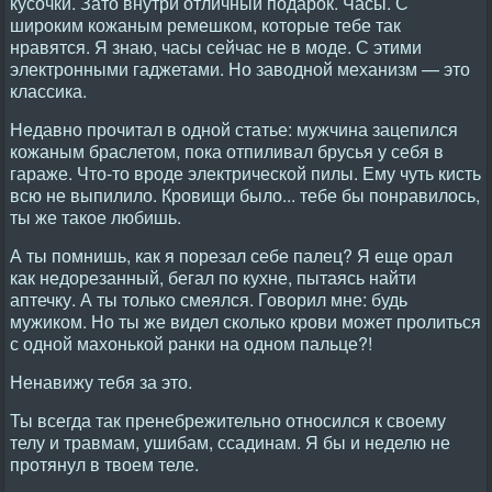
кусочки. Зато внутри отличный подарок. Часы. С
широким кожаным ремешком, которые тебе так
нравятся. Я знаю, часы сейчас не в моде. С этими
электронными гаджетами. Но заводной механизм — это
классика.
Недавно прочитал в одной статье: мужчина зацепился
кожаным браслетом, пока отпиливал брусья у себя в
гараже. Что-то вроде электрической пилы. Ему чуть кисть
всю не выпилило. Кровищи было... тебе бы понравилось,
ты же такое любишь.
А ты помнишь, как я порезал себе палец? Я еще орал
как недорезанный, бегал по кухне, пытаясь найти
аптечку. А ты только смеялся. Говорил мне: будь
мужиком. Но ты же видел сколько крови может пролиться
с одной махонькой ранки на одном пальце?!
Ненавижу тебя за это.
Ты всегда так пренебрежительно относился к своему
телу и травмам, ушибам, ссадинам. Я бы и неделю не
протянул в твоем теле.