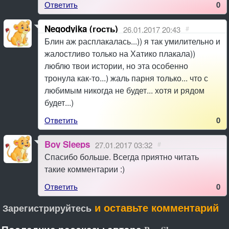
Ответить
0
Negodyika (гость)
26.01.2017 20:43
#
Блин аж расплакалась...)) я так умилительно и
жалостливо только на Хатико плакала))
люблю твои истории, но эта особенно
тронула как-то...) жаль парня только... что с
любимым никогда не будет... хотя и рядом
будет...)
Ответить
0
Boy Sleeps
27.01.2017 03:32
#
Спасибо больше. Всегда приятно читать
такие комментарии :)
Ответить
0
и оставьте комментарий
Зарегистрируйтесь