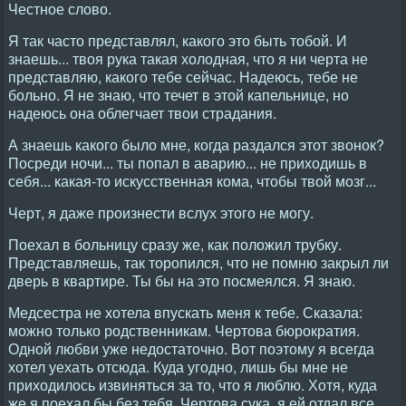
Честное слово.
Я так часто представлял, какого это быть тобой. И
знаешь... твоя рука такая холодная, что я ни черта не
представляю, какого тебе сейчас. Надеюсь, тебе не
больно. Я не знаю, что течет в этой капельнице, но
надеюсь она облегчает твои страдания.
А знаешь какого было мне, когда раздался этот звонок?
Посреди ночи... ты попал в аварию... не приходишь в
себя... какая-то искусственная кома, чтобы твой мозг...
Черт, я даже произнести вслух этого не могу.
Поехал в больницу сразу же, как положил трубку.
Представляешь, так торопился, что не помню закрыл ли
дверь в квартире. Ты бы на это посмеялся. Я знаю.
Медсестра не хотела впускать меня к тебе. Сказала:
можно только родственникам. Чертова бюрократия.
Одной любви уже недостаточно. Вот поэтому я всегда
хотел уехать отсюда. Куда угодно, лишь бы мне не
приходилось извиняться за то, что я люблю. Хотя, куда
же я поехал бы без тебя. Чертова сука, я ей отдал все,