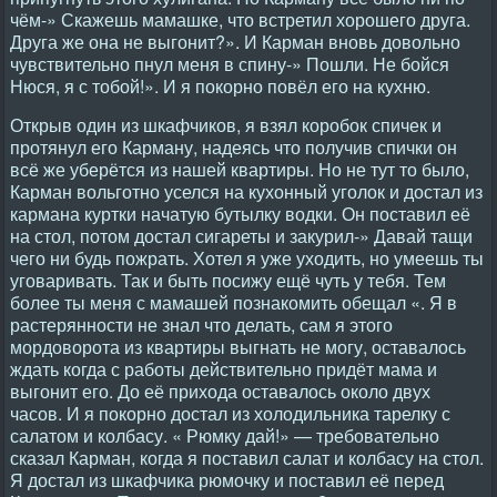
чём-» Скажешь мамашке, что встретил хорошего друга.
Друга же она не выгонит?». И Карман вновь довольно
чувствительно пнул меня в спину-» Пошли. Не бойся
Нюся, я с тобой!». И я покорно повёл его на кухню.
Открыв один из шкафчиков, я взял коробок спичек и
протянул его Карману, надеясь что получив спички он
всё же уберётся из нашей квартиры. Но не тут то было,
Карман вольготно уселся на кухонный уголок и достал из
кармана куртки начатую бутылку водки. Он поставил её
на стол, потом достал сигареты и закурил-» Давай тащи
чего ни будь пожрать. Хотел я уже уходить, но умеешь ты
уговаривать. Так и быть посижу ещё чуть у тебя. Тем
более ты меня с мамашей познакомить обещал «. Я в
растерянности не знал что делать, сам я этого
мордоворота из квартиры выгнать не могу, оставалось
ждать когда с работы действительно придёт мама и
выгонит его. До её прихода оставалось около двух
часов. И я покорно достал из холодильника тарелку с
салатом и колбасу. « Рюмку дай!» — требовательно
сказал Карман, когда я поставил салат и колбасу на стол.
Я достал из шкафчика рюмочку и поставил её перед