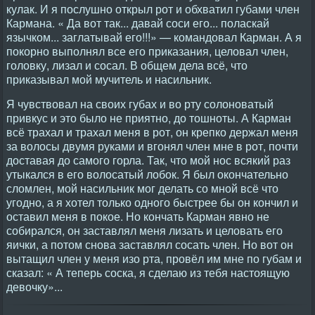
кулак. И я послушно открыл рот и обхватил губами член
Кармана. « Да вот так... давай соси его... поласкай
язычком... заглатывай его!!!» — командовал Карман. А я
покорно выполнял все его приказания, целовал член,
головку, лизал и сосал. В общем дела всё, что
приказывал мой мучитель и насильник.
Я чувствовал на своих губах и во рту солоноватый
привкус и это было не приятно, до тошноты. А Карман
всё трахал и трахал меня в рот, он крепко держал меня
за волосы двумя руками и вгонял член мне в рот, почти
доставая до самого горла. Так, что мой нос всякий раз
утыкался в его волосатый лобок. Я был окончательно
сломлен, мой насильник мог делать со мной всё что
угодно, а я хотел только одного быстрее бы он кончил и
оставил меня в покое. Но кончать Карман явно не
собирался, он заставлял меня лизать и целовать его
яички, а потом снова заставлял сосать член. Но вот он
вытащил член у меня изо рта, провёл им мне по губам и
сказал: « А теперь соска, я сделаю из тебя настоящую
девочку»...