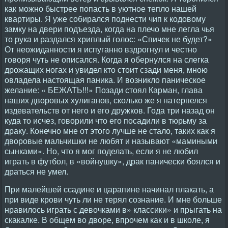
как можно быстрее попасть в уютное тепло нашей
квартиры. Я уже собирался поднести чип к кодовому
замку на двери подъезда, когда на плечо мне легла чья
то рука и раздался хриплый голос: «Спичек не будет?»
От неожиданности я испуганно вздрогнул и честно
говоря чуть не описался. Когда я обернулся на слегка
дрожащих ногах и увидел кто стоит сзади меня, мною
овладела настоящая паника. И возникло паническое
желание: « БЕЖАТЬ!!!» Позади стоял Карман, глава
наших дворовых хулиганов, сколько же я натерпелся
издевательств от него и его дружков. Года три назад он
куда то исчез, говорили что его посадили в тюрьму за
драку. Конечно мне от этого лучше не стало, таких как я
дворовые мальчишки не любят и называют «мамиными
сынками». Но, что я мог поделать, если я не любил
играть в футбол, в «войнушку», драк панически боялся и
драться не умел.
При малейшей ссадине и царапине начинал плакать, а
при виде крови чуть ли не терял сознание. И мне больше
нравилось играть с девочками в» классики» и прыгать на
скакалке. В общем во дворе, впрочем как и в школе, я