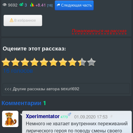
9692
3
+8.41
[16]
Следующая часть
В избранное
Пожаловаться на рассказ
Оцените этот рассказ:
16 голосов
<<< Другие рассказы автора sexuri692
Комментарии
1
Xperimentator
01.09.2020 17:53
#
4773
Немного не хватает внутренних переживаний
лирического героя по поводу смены своего