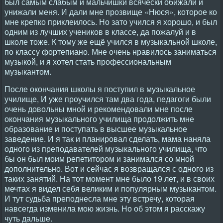
был самым слабым и мальчишки всячески обижали и
унижали меня. И дали мне прозвище «Нюся», которое ко
мне крепко приклеилось. Но зато учился я хорошо, и был
одним из лучших учеников в классе, да пожалуй и в
школе тоже. К тому же ещё учился в музыкальной школе,
по классу фортепиано. Мне очень нравилось заниматься
музыкой, и я хотел стать профессиональным
музыкантом.
После окончания школы я поступил в музыкальное
училище, И уже проучился там два года, педагоги были
очень довольны мной и рекомендовали мне после
окончания музыкального училища продолжить мне
образование и поступать в высшее музыкальное
заведение. И я так и планировал сделать, мама наняла
одного из преподавателей музыкального училища, что
бы он был моим репетитором и занимался со мной
дополнительно. Вот и сейчас я возвращался с одного из
таких занятий. На тот момент мне было 19 лет, и в своих
мечтах я видел себя великим и популярным музыкантом.
И тут судьба преподнесла мне эту встречу, которая
навсегда изменила мою жизнь. Но об этом я расскажу
чуть дальше.