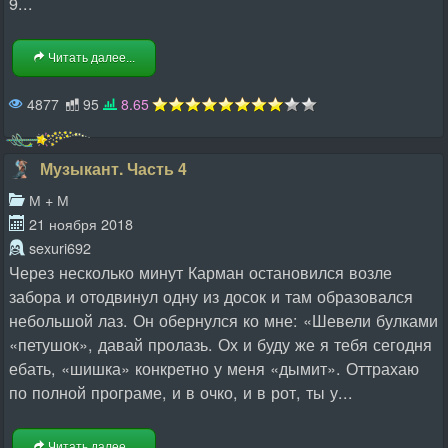
9...
Читать далее...
4877
95
8.65
Музыкант. Часть 4
М + М
21 ноября 2018
sexuri692
Через несколько минут Карман остановился возле
забора и отодвинул одну из досок и там образовался
небольшой лаз. Он обернулся ко мне: «Шевели булками
«петушок», давай пролазь. Ох и буду же я тебя сегодня
ебать, «шишка» конкретно у меня «дымит». Оттрахаю
по полной програме, и в очко, и в рот, ты у...
Читать далее...