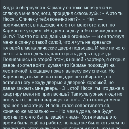
Когда я обернулся к Карману он тоже меня узнал и
сплюнув мне под ноги, процедил сквозь зубы: « А это ты
Нюся... Спичек у тебя конечно нет?». « Нет» —
промямлил я, в надежде что он от меня отстанет, но
Карман не уходил. «Но дома ведь у тебя спички должны
быть? Так что пошли, дашь мне огонька» — и он толкнул
меня в спину с такой силой, что я чуть не врезался
головой в металлические двери подъезда. И мне ни чего
не оставалось делать, как открыть дверь подъезда.
Поднявшись на второй этаж, к нашей квартире, я открыл
дверь и хотел войти, думая что Карман подождёт на
лестничной площадке пока я вынесу ему спички. Но
Карман ждать меня на площадке не собирался, он
вставил ногу между дверью и дверной коробкой, не
давая закрыть мне дверь. «Э... стой Нюся, ты что даже в
квартиру меня не пригласишь? Так культурные люди не
поступают, не по товарищески это!». И оттолкнув меня,
прошёл в квартиру. Я попытался сопротивляться,
конечно же морально — « Но мама дома, она будет
против того что бы ты зашёл к нам». Хотя мама в это
время была ещё на работе, но надо же было хоть чем то
припугнуть этого хулигана. Но Карману всё было ни по