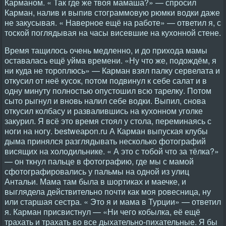
Карманом. « Так где же твоя мамаша?» — спросил
Карман, налив и выпив стограммовую рюмки водки даже
не закусывая. « Наверное ещё на работе» — ответил я, с
тоской поглядывая на часы висевшие на кухонной стене.
Время тащилось очень медленно, и до прихода мамы
оставалась ещё уйма времени. «Ну что же, подождём, я
ни куда не тороплюсь» — Карман взял палку сервелата и
откусил от неё кусок, потом подвинул к себе салат и в
одну минуту полностью опустошил всю тарелку. Потом
сыто рыгнул и вновь налил себе водки. Выпил, снова
откусил колбасу и развалившись на кухонном уголке
закурил. Я всё это время стоял у стола, переминаясь с
ноги на ногу. bеstwеаpоn.ru А Карман выпуская клубы
дыма принялся разглядывать несколько фотографий
висящих на холодильнике. « А это с тобой что за тёлка?»
— он ткнул пальце в фотографию, где мы с мамой
сфотографировались у пальмы на одной из улиц
Антальи. Мама там была в шортиках и маечке, и
выглядела действительно почти как моя ровесница, ну
или старшая сестра. « Это я и мама в Турции» — ответил
я. Карман присвистнул — «Ни чего кобылка, её ещё
трахать и трахать во все дыхательно-пихательные. Я бы