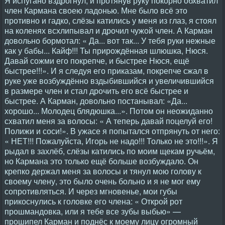
Я испугано вздрогнул, и протянув руку покорно обхватил
член Кармана своею ладонью. Мне было всё это
противно и гадко, слёзы катились у меня из глаз, я стоял
на коленях всхлипывал и дрочил чужой член. А Карман
довольно бормотал: « Да... вот так... У тебя руки нежные
как у бабы... Кайф!!! Ты прирождённая шлюшка, Нюся.
Давай сожми его покрепче, и быстрее Нюся, ещё
быстрее!!!». И я следуя его приказам, покрепче сжал в
руке уже возбуждённо вздыбившийся и увеличившийся
в размере член и стал дрочить его всё быстрее и
быстрее. А Карман, довольно постанывал: «Да...
хорошо... Молодец блядюшка...». Потом он неожиданно
схватил меня за волосы: « А теперь давай поцелуй его!
Полижи и соси!». В ужасе я попытался отпрянуть от него:
« НЕТ!!! Пожалуйста, Игорь не надо!!! Только не это!!!». Я
рыдал в захлёб, слёзы катились по моим щекам ручьём,
но Кармана это только ещё больше возбуждало. Он
крепко держал меня за волосы и тянул мою голову к
своему члену, это было очень больно и я не мог ему
сопротивляться. И через мгновенье, мои губы
прикоснулись к головке его члена: « Открой рот
прошмандовка, или я тебе все зубы выбью» —
прошипел Карман и поднёс к моему лицу огромный