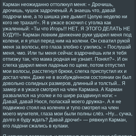
Карман неожиданно оттолкнул меня: « Дрочишь,
дрочишь, чушок задроченый. А знаешь что, давай
подрочи мне, а то шишка уже дымит! Целую неделю ни
кого не трахал!». Я в ужасе вскочил с уголка как
ужаленный: «Ты что Игорь!!! НЕТ, Я ЭТОГО ДЕЛАТЬ НЕ
БУДУ!!!» Карман ловким движение руки ударил меня под
колени, и я упал перед ним на колени. Он схватил рукой
меня за волосы, его глаза злобно с узились: « Послушай
меня, чмо. Или ты меня сейчас вздрочнёшь или я тебя
отпизжу так, что мама родная не узнает. Понял?». И он
слегка ударил меня ладонью по щеке, потом отпустил
мои волосы, расстегнул брюки, слегка приспустил их и
достал член. Даже не в возбуждённом состоянии он был
довольно солидных размеров, длинный и толстый... Я
замер и в ужасе смотрел на член Кармана. А Карман
развалился на уголке и по шире раздвинул ноги: «
Давай, давай Нюся, поласкай моего дружка». А я не
подвижно стоял на коленях и тупо смотрел на член
моего мучителя, глаза мои были полны слёз. «Ну... сучка,
долго я буду ждать? Давай дрочи!» — рявкнул Карман,
его ладони сжались в кулаки.