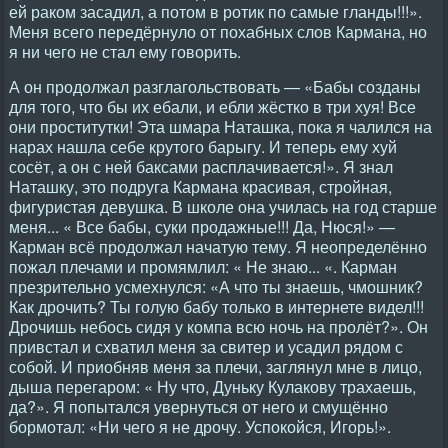
ей раком засадил, а потом в ротик по самые гланды!!!».
Меня всего передёрнуло от похабных слов Кармана, но
я ни чего не стал ему говорить.
А он продолжал разглагольствовать — «Бабы созданы
для того, что бы их ебали, и ебли жёстко в три хуя! Все
они проститутки! Эта шмара Наташка, пока я чалился на
нарах нашла себе крутого барыгу. И теперь ему хуй
сосёт, а он с ней баксами расплачивается!». Я знал
Наташку, это подруга Кармана красивая, стройная,
фигуристая девушка. В школе она училась на год старше
меня... « Все бабы, суки продажные!!! Да, Нюся!» —
Карман всё продолжал начатую тему. Я неопределённо
пожал плечами и промямлил: « Не знаю... «. Карман
презрительно усмехнулся: «А что ты знаешь, чмошник?
Как дрочить? Ты голую бабу только в интернете видел!!!
Дрочишь небось сидя у компа всю ночь на пролёт?». Он
привстал и схватил меня за свитер и усадил рядом с
собой. И приобняв меня за плечи, заглянул мне в лицо,
дыша перегаром: « Ну что, Дуньку Кулакову трахаешь,
да?». Я попытался увернуться от него и смущённо
бормотал: «Ни чего я не дрочу. Успокойся, Игорь!».