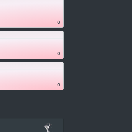
0
0
0