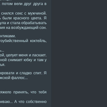
 потом вели друг друга в
 снился секс с мужчиной.
ь были красного цвета. Я
нула и стала обрабатывать
ания на возбуждающий сон.
нтиками.
оубийственный коктейль,
...
й, целует меня и ласкает.
ной снимает юбку и там у
ья.
ровати и сладко спит. Я
жской фаллос...
яжело принять, что тебя
иваю... А что собственно