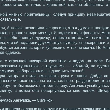
недостаток это голос с хрипотцой, как она объясняла, о
чной жизнью приятельницы, следуя принципу невмешател
тоятельные.
я, Ангелика позвонила и спросила, что я думаю и поездке
авалось ровно четыре месяца. И подсчитывая финансы, мор
ть из себя наивную дурочку, а прямо ответила Ангелике, чт
ла, что ей подарили двухместную путевку, спонсировали и
ебуется загранпаспорт и купальник. Я так не могла. Но Ан
цов сдалась.
ре с огромной шикарной кроватью и видом на море. Б
ирюзовом купальнике с трусиками — юбочкой, на идеаль
е мужчины оборачивались и давились слюной.
для загара и стала смазывать руки и ножки. Дойдя до 
упальники такого фасона из за сильного раздражения в 
 ее рук, чтобы помочь натереть спину. Ангелика улыбнулась
спинку, а потом она повернулась ко мне лицом. Шика
.
нулась Ангелика. — Силикон.
ь и провела ладонью по упругим и классным грудям прияте