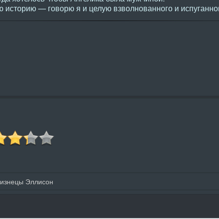
историю — говорю я и целую взволнованного и испуганног
лизнецы Эллисон