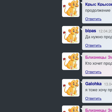
Крыс Крысо
продолжение
Ответить
bipas
12.04.2
Да нужно про
Ответить
Близнецы Э
Кто хочет про
Ответить
Galohka
13.0
я тоже хочу п
Ответить
Близнецы Э