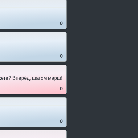
0
0
жете? Вперёд, шагом марш!
0
0