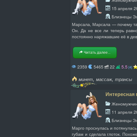
15 апреля 2
Близнецы Э
Марсала, Марсала — почему так,
Он. Да не все ли теперь равн
постоянно наряжавшие её в дев
Читать далее...
2359
5465
22
5.5
[4]
,
,
минет
массаж
трансы
Интересная 
Женомужчи
11 апреля 2
Близнецы Э
Марго проснулась и потянулась 
губам и сделала глоток. Похож