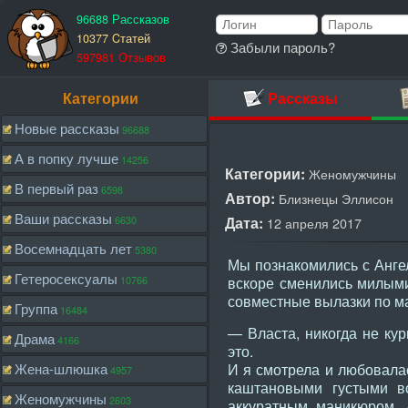
96688 Рассказов
10377 Cтатей
Забыли пароль?
597981 Отзывов
Категории
Рассказы
Новые рассказы
96688
А в попку лучше
14256
Категории:
Женомужчины
В первый раз
6598
Автор:
Близнецы Эллисон
Ваши рассказы
6630
Дата:
12 апреля 2017
Восемнадцать лет
5380
Мы познакомились с Анге
Гетеросексуалы
10766
вскоре сменились милым
совместные вылазки по м
Группа
16484
— Власта, никогда не ку
Драма
4166
это.
Жена-шлюшка
И я смотрела и любовала
4957
каштановыми густыми в
Женомужчины
2603
аккуратным маникюром. 