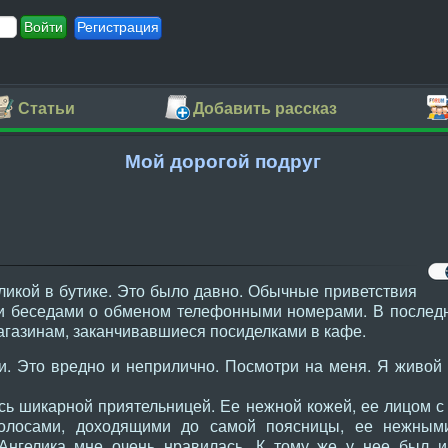
Регистрация
Статьи
Добавить рассказ
Мой дорогой подруг
ликой в бутике. Это было давно. Обычные приветствия
и беседами о обменом телефонными номерами. В послед
агазинам, заканчивавшиеся посиделками в кафе.
ри. Это вредно и неприлично. Посмотри на меня. Я живо
сь шикарной приятельницей. Ее нежной кожей, ее лицом 
олосами, доходящими до самой поясницы, ее нежным
Ангелика мне очень нравилась. К тому же у нее был 