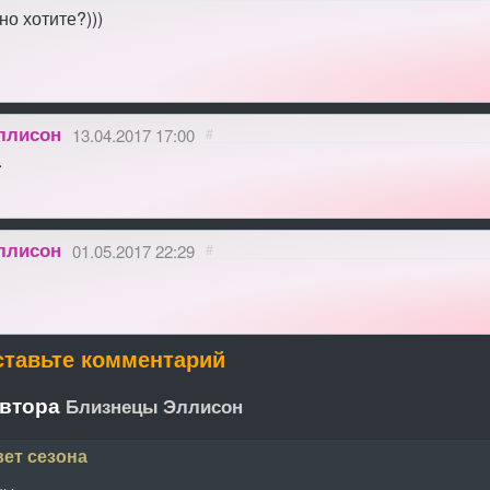
но хотите?)))
ллисон
13.04.2017 17:00
#
.
ллисон
01.05.2017 22:29
#
ставьте комментарий
автора
Близнецы Эллисон
вет сезона
ны