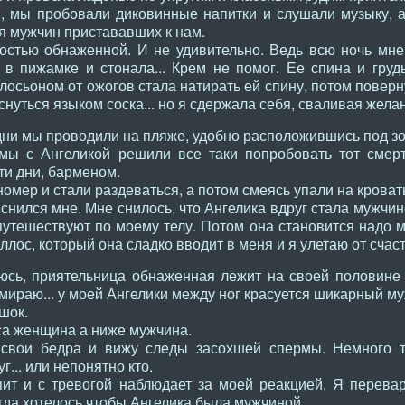
и, мы пробовали диковинные напитки и слушали музыку, а
я мужчин пристававших к нам.
остью обнаженной. И не удивительно. Ведь всю ночь мне
 в пижамке и стонала... Крем не помог. Ее спина и груд
 лосьоном от ожогов стала натирать ей спину, потом повер
оснуться языком соска... но я сдержала себя, сваливая жел
ни мы проводили на пляже, удобно расположившись под зо
мы с Ангеликой решили все таки попробовать тот смерт
ти дни, барменом.
омер и стали раздеваться, а потом смеясь упали на кровать
снился мне. Мне снилось, что Ангелика вдруг стала мужчино
утешествуют по моему телу. Потом она становится надо м
лос, который она сладко вводит в меня и я улетаю от счаст
сь, приятельница обнаженная лежит на своей половине к
ираю... у моей Ангелики между ног красуется шикарный му
шок.
са женщина а ниже мужчина.
свои бедра и вижу следы засохшей спермы. Немного т
уг... или непонятно кто.
пит и с тревогой наблюдает за моей реакцией. Я перевар
да хотелось чтобы Ангелика была мужчиной.