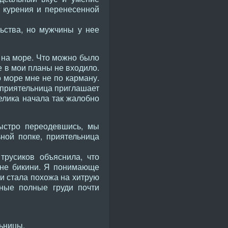
т курения и перенесенной
ьства, но мужчины у нее
 на море. Что можно было
е в мои планы не входило.
о море мне не по карману.
 приятельница приглашает
гелика начала так жалобно
ыстро переодевшись, мы
ной попке, приятельница
трусиков объяснила, что
зоне бикини. Я понимающе
 и стала похожа на хитрую
рные полные груди почти
льницы.