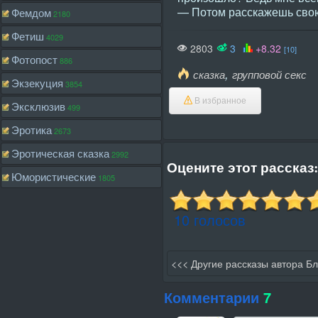
— Потом расскажешь свою 
Фемдом
2180
Фетиш
4029
2803
3
+8.32
[10]
Фотопост
886
,
сказка
групповой секс
Экзекуция
3854
В избранное
Эксклюзив
499
Эротика
2673
Эротическая сказка
2992
Оцените этот рассказ:
Юмористические
1805
10 голосов
<<< Другие рассказы автора Б
Комментарии
7