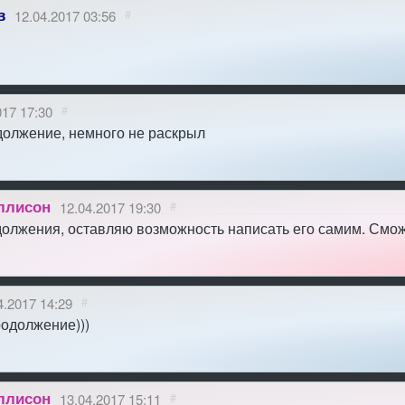
в
12.04.2017 03:56
#
017 17:30
#
должение, немного не раскрыл
ллисон
12.04.2017 19:30
#
должения, оставляю возможность написать его самим. Смо
4.2017 14:29
#
родолжение)))
ллисон
13.04.2017 15:11
#