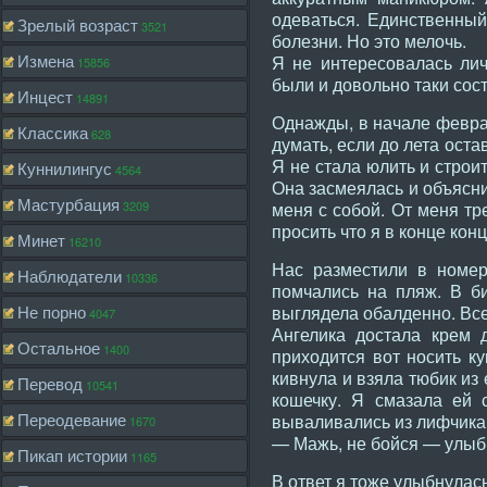
одеваться. Единственный 
Зрелый возраст
3521
болезни. Но это мелочь.
Измена
Я не интересовалась ли
15856
были и довольно таки сос
Инцест
14891
Однажды, в начале феврал
Классика
628
думать, если до лета ост
Я не стала юлить и строи
Куннилингус
4564
Она засмеялась и объясни
Мастурбация
3209
меня с собой. От меня тр
просить что я в конце кон
Минет
16210
Нас разместили в номе
Наблюдатели
10336
помчались на пляж. В б
Не порно
выглядела обалденно. Вс
4047
Ангелика достала крем 
Остальное
1400
приходится вот носить к
кивнула и взяла тюбик из
Перевод
10541
кошечку. Я смазала ей 
Переодевание
вываливались из лифчика
1670
— Мажь, не бойся — улыб
Пикап истории
1165
В ответ я тоже улыбнулас