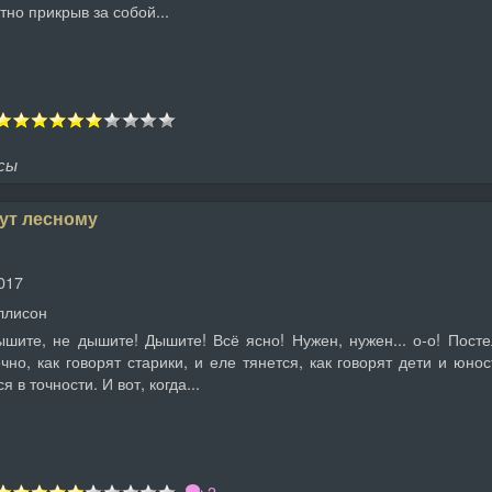
но прикрыв за собой...
сы
ут лесному
017
ллисон
ышите, не дышите! Дышите! Всё ясно! Нужен, нужен... о-о! Пос
но, как говорят старики, и еле тянется, как говорят дети и юнос
 в точности. И вот, когда...
2