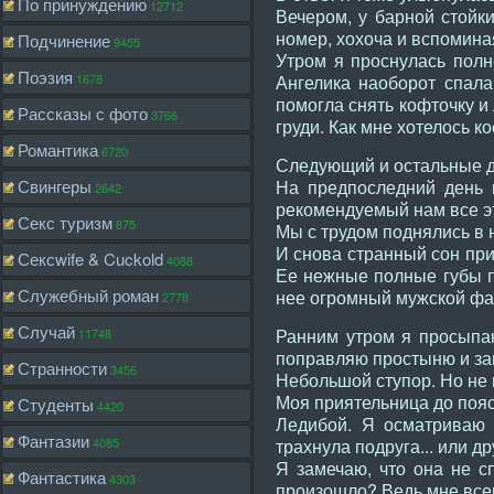
По принуждению
12712
Вечером, у барной стойк
номер, хохоча и вспомина
Подчинение
9455
Утром я проснулась полн
Поэзия
1678
Ангелика наоборот спала
помогла снять кофточку и
Рассказы с фото
3766
груди. Как мне хотелось к
Романтика
6720
Следующий и остальные д
Свингеры
На предпоследний день 
2642
рекомендуемый нам все э
Секс туризм
875
Мы с трудом поднялись в н
И снова странный сон при
Сексwife & Cuckold
4088
Ее нежные полные губы п
Служебный роман
нее огромный мужской фал
2778
Случай
Ранним утром я просыпаю
11748
поправляю простыню и зам
Странности
3456
Небольшой ступор. Но не 
Моя приятельница до поя
Студенты
4420
Ледибой. Я осматриваю 
Фантазии
4085
трахнула подруга... или др
Я замечаю, что она не с
Фантастика
4303
произошло? Ведь мне всег