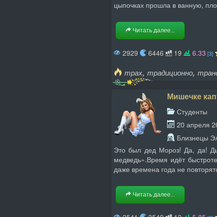
цыпочках прошла в ванную, плот
Читать далее...
2929
6446
19
6.33
[3]
,
,
трах
традиционно
тран
Мишечке кап
Студенты
20 апреля 2
Близнецы Э
Это был дед Мороз! Да, да! Д
медведь».Время идёт быстротеч
даже времена года не повторятся
Читать далее...
2541
2549
12
5.85