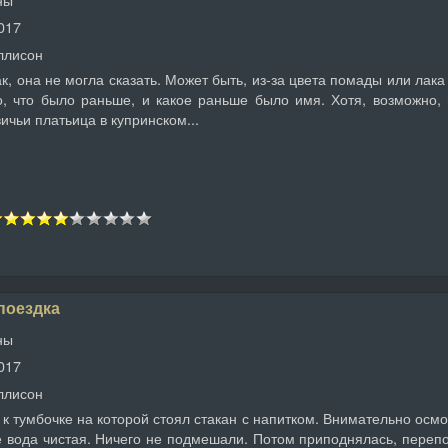
017
ллисон
 она не могла сказать. Может быть, из-за цвета помады или лака 
о, что было раньше, и какое раньше было имя. Хотя, возможно,
ичьи платьица в купринском...
поездка
ны
017
ллисон
к тумбочке на которой стоял стакан с напитком. Внимательно осмот
е вода чистая. Ничего не подмешали. Потом приподнялась, переп