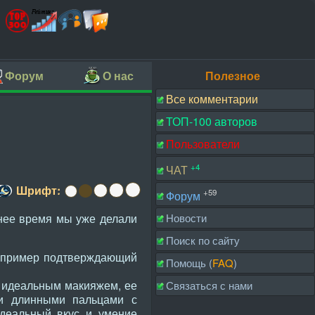
Форум
О нас
Полезное
Все комментарии
ТОП-100 авторов
Пользователи
+4
ЧАТ
Шрифт:
+59
Форум
нее время мы уже делали
Новости
Поиск по сайту
й пример подтверждающий
Помощь (
FAQ
)
с идеальным макияжем, ее
Связаться с нами
и длинными пальцами с
идеальный вкус и умение