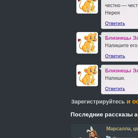
честно — чест
Нерея
Ответить
Близнецы Э
Напишите его
Ответить
Близнецы Э
Напиши.
Ответить
и о
Зарегистрируйтесь
Последние рассказы 
Марсалла, ц
Женомужчи