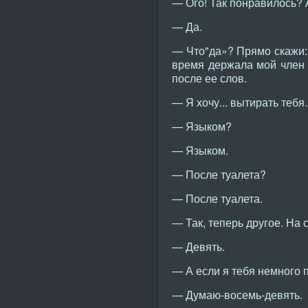
— Ого! Так понравилось? 
— Да.
— Что"да»? Прямо скажи: 
время держала мой член 
после ее слов.
— Я хочу... вытирать тебя.
— Языком?
— Языком.
— После туалета?
— После туалета.
— Так, теперь другое. На 
— Девять.
— А если я тебя немного 
— Думаю-восемь-девять.