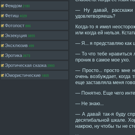
Фемдом
2180
— Ну давай, расскажи
Фетиш
удовлетворяешь?
4029
Фотопост
Когда-то я имел неосторо
886
или когда ей нельзя. Кста
Экзекуция
3855
— Я... я представляю как ц
Эксклюзив
499
— То что тебе нравиться л
Эротика
2673
проник в самое мое ухо.
Эротическая сказка
2993
— Просто... просто мне н
Юмористические
очень возбуждает, когда т
1805
еще заставляла меня гово
— Понятно. Еще чего инт
— Не знаю...
— А давай так-я буду спр
десятибальной шкале. Хор
накрою, ну чтобы ты не с