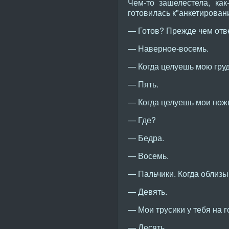
Чем-то зашелестела, как
готовилась к"анкетирован
— Готов? Прежде чем отве
— Наверное-восемь.
— Когда целуешь мою гру
— Пять.
— Когда целуешь мои нож
— Где?
— Бедра.
— Восемь.
— Пальчики. Когда облизы
— Девять.
— Мои трусики у тебя на 
— Десять.