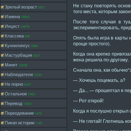
Не стану повторять основ
Зрелый возраст
3521
того места, которым закон
Измена
15843
После того случая в ту
Инцест
14879
экспериментировать, прид
Классика
628
Опять была игра в карты н
проще простого).
Куннилингус
4564
Когда она крепко привяза
Мастурбация
3207
жена решила по-другому.
Минет
16209
Сначала она, как обычно"
Наблюдатели
10331
— Хочешь поцемать, а?
Не порно
4047
— Да... — прошептал я п
Остальное
1400
— Рот открой!
Перевод
10541
Когда я послушно открыл 
Переодевание
1670
— Не глотай! Глотнешь ко
Пикап истории
1165