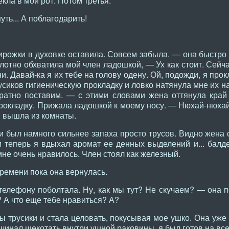
кла в мой рот. Потом третья.
ть... А поблагодарить!
ирожки в духовке оставила. Совсем забыла. — она быстро 
отно обхватила мой член ладошкой, — Ух как стоит. Сейча
ни. Давай-ка я их тебе на голову одену. Ой, подожди, я пр
сиков гигиеническую прокладку и ловко натянула мне их на 
ратно поставим. — с этими словами жена оттянула край 
рокладку. Прижала ладошкой к моему носу. — Нюхай-нюхай,
 и вышла из комнаты.
 был намного сильнее запаха просто трусов. Видно жена 
 теперь я вдыхал аромат ее денных выделений и... балде
мне очень нравилось. Член стоял как железный.
ремени пока она вернулась.
телефону поболтала. Ну, как мы тут? Не скучаем? — она п
? А что еще тебе нравиться? А?
ы трусики и стала целовать, покусывая мое ушко. Она уже
ачинал щекотать внутри ушной раковины, я был готов на все