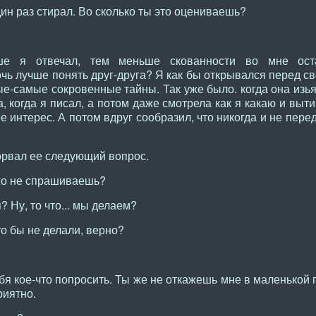
дин раз стирал. Во сколько ты это оцениваешь?
ше я отвечал, тем меньше скованности во мне ост
чь лучше понять друг-друга? Я как бы открывался перед с
е-самые сокровенные тайны. Так уже было. когда она изь
а, когда я писал, а потом даже смотрела как я какаю и выт
 интерес. А потом вдруг сообразил, что никогда и не перед
рвал ее следующий вопрос.
го не спрашиваешь?
? Ну, то что... мы делаем?
о бы не делали, верно?
я кое-что попросить. Ты же не откажешь мне в маленькой пр
риятно.