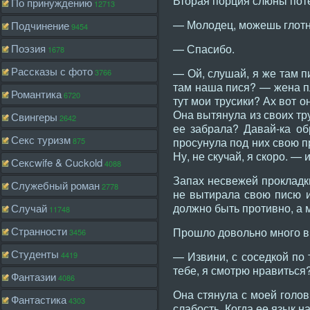
Вторая порция слюны поте
По принуждению
12713
— Молодец, можешь глотну
Подчинение
9454
Поэзия
— Спасибо.
1678
Рассказы с фото
— Ой, слушай, я же там п
3766
там наша пися? — жена пл
Романтика
6720
тут мои трусики? Ах вот о
Она вытянула из своих тру
Свингеры
2642
ее забрала? Давай-ка об
Секс туризм
просунула под них свою п
875
Ну, не скучай, я скоро. —
Сексwife & Cuckold
4088
Запах несвежей прокладки
Служебный роман
2778
не вытирала свою писю и
должно быть противно, а 
Случай
11748
Странности
Прошло довольно много в
3456
Студенты
— Извини, с соседкой по 
4419
тебе, я смотрю нравиться
Фантазии
4086
Она стянула с моей голов
Фантастика
4303
слабость. Когда ее язык н