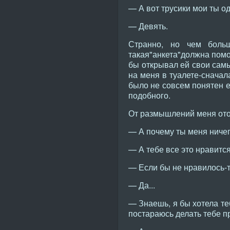
— А вот трусики мои ты о
— Девять.
Странно, но чем боль
такая"анкета"должна помо
бы открывал ей свои самы
на меня в туалете-сначал
было не совсем понятен ее
подобного.
От размышлений меня ото
— А почему ты меня ниче
— А тебе все это нравится
— Если бы не нравилось-т
— Да...
— Знаешь, я бы хотела теб
постараюсь делать тебе п