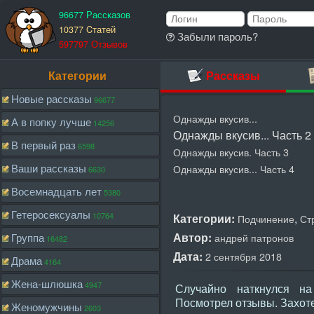
96677 Рассказов
10377 Cтатей
Забыли пароль?
597797 Отзывов
Категории
Рассказы
Новые рассказы
96677
Однажды вкусив...
А в попку лучше
14256
Однажды вкусив... Часть 2
В первый раз
6598
Однажды вкусив. Часть 3
Ваши рассказы
Однажды вкусив... Часть 4
6630
Восемнадцать лет
5380
Гетеросексуалы
10764
Категории:
,
Подчинение
Ст
Автор:
Группа
андрей патронов
16482
Дата:
2 сентября 2018
Драма
4164
Жена-шлюшка
4947
Случайно наткнулся на
Посмотрел отзывы. Захот
Женомужчины
2603