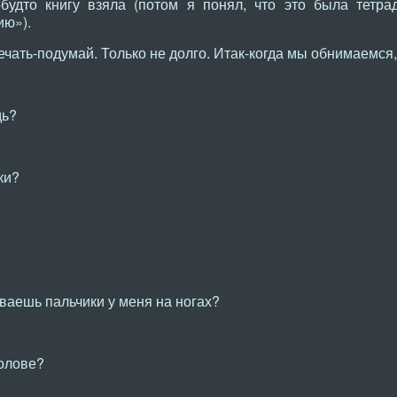
-будто книгу взяла (потом я понял, что это была тетра
ию»).
чать-подумай. Только не долго. Итак-когда мы обнимаемся
дь?
ки?
ваешь пальчики у меня на ногах?
голове?