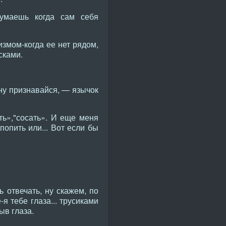
умаешь когда сам себя
измом-когда ее нет рядом,
сками.
 ну признавайся, — язычок
ать»,"сосать». И еще меня
 попить или... Вот если бы
 отвечать, ну скажем, по
я тебе глаза... трусиками
ыв глаза.