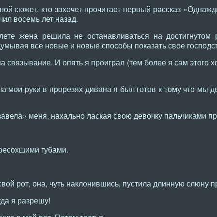
ной сюжет, кто захочет-прочитает первый рассказ «Однажды
чил восемь лет назад.
алете жена решила не останавливаться на достигнутом 
умывая все новые и новые способы показать свое господст
а связывание. И опять я проиграл (тем более я сам этого х
ла мои руки в прорезях дивана я был готов к тому что мы 
завела» меня, нахально лаская свою девочку пальчиками п
ересохшими губами.
свой рот, она, чуть наклонившись, пустила длинную слюну п
гда я разрешу!