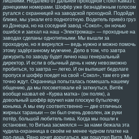
лишними. Недалеко от дальней проходной стоял Камаз с
донецкими номерами. Шофёр уже безнадёжным голосом
ругался с охранницей на заводской проходной. Подойдя
ближе, мы узнали его подноготную. Водитель привёз груз
из Донецка, но на соседний завод «Сокол», он ночью
ошибся и заехал на наш «Электромаш» — проходные на
заводах сделаны однотипными. Мы вышли за
проходную, но я вернулся — ведь нужно и можно помочь
этому задёрганному мужчине. Дело в том, что завтра
дежурить по заводу будет лично наш генеральный
директор. И если в обычный день к нему невозможно
пробиться, то завтра — легко. И он выпишет бедолаге
пропуск и шофёр поедет на свой «Сокол», там его уже
точно ждут. Охранница попыталась помешать нашему
общению, да мы посоветовали ей заткнуться, Витёк
вообще назвал её «Курва матка» (он поляк), а
довольный шофёр вручил нам плоскую бутылочку
коньяка. А мы ему соответственно — две отличных
жирных тараньки — он был очень доволен, аж руки
потёр, большой любитель пива. Когда мы пошли к
остановке, то Витька засмеялся — за нами бежала эта
чудила-охранница в своём не менее чудном платке на
пол-лица. Явно хочет доругаться. как пошутил Витя. Мы