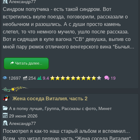
Александр77
Синдром попутчика - есть такой синдром. Вот
встретились вкупе поезда, поговорили, рассказали о
необычном и разошлись. А с души просто камень
слетел, то что немного мучило, ушло после рассказа.
Вот и сидящая в купе вагона "СВ" девушка, выпив со
мной пару рюмок отличного венгерского вина "Бычья...
Читать далее...
12697
254
9.4
19
Жена соседа Виталия. часть 2
,
,
,
А в попку лучше
Группа
Рассказы с фото
Минет
29 июня 2026
Александр77
Посмотрел я как-то наш старый альбом и вспомнил...
Всем, что читал первую часть "Жена соседа Виталия",