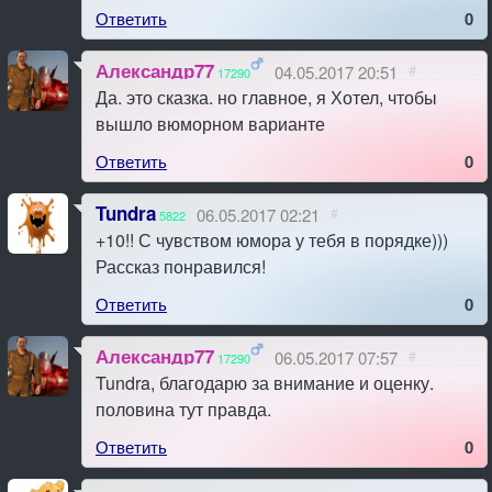
Ответить
0
Александр77
04.05.2017 20:51
#
17290
Да. это сказка. но главное, я Хотел, чтобы
вышло вюморном варианте
Ответить
0
Tundra
06.05.2017 02:21
#
5822
+10!! С чувством юмора у тебя в порядке)))
Рассказ понравился!
Ответить
0
Александр77
06.05.2017 07:57
#
17290
Tundra, благодарю за внимание и оценку.
половина тут правда.
Ответить
0