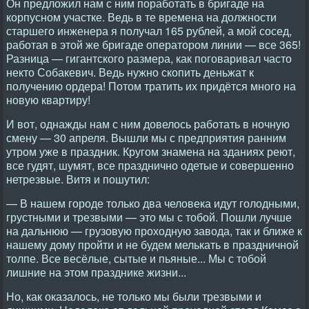
Он предложил нам с ним поработать в бригаде на
корпусном участке. Ведь в те времена на должности
старшего инженера я получал 165 рублей, а мой сосед,
работая в этой же бригаде оператором линии — все 365!
Разница — гигантского размера, как поговаривал часто
некто Собакевич. Ведь нужно скопить деньжат к
получению ордера! Потом тратить их придётся много на
новую квартиру!
И вот, однажды нам с ним довелось работать в ночную
смену — 30 апреля. Вышли мы с предприятия ранним
утром уже в праздник. Кругом знамена на зданиях реют,
все гудят, шумят, все празднично одетые и совершенно
нетрезвые. Витя и пошутил:
— В нашем городе только два человека идут голодными,
грустными и трезвыми — это мы с тобой. Пошли лучше
на дальнюю — грузовую проходную завода, так и ближе к
нашему дому пройти и не будем мелькать в праздничной
толпе. Все весёлые, сытые и пьяные... Мы с тобой
лишние на этом празднике жизни...
Но, как оказалось, не только мы были трезвыми и