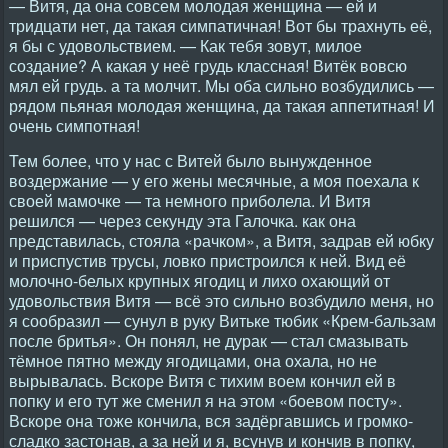
— Витя, да она совсем молодая женщина — ей и
тридцати нет, да такая симпатичная! Вот бы трахнуть её,
я бы с удовольствием. — Как тебя зовут, милое
создание? А какая у неё грудь классная! Витёк вовсю
мял ей грудь. а та молчит. Мы оба сильно возбудились —
рядом пьяная молодая женщина, да такая аппетитная! И
очень симпотная!
Тем более, что у нас с Витей было вынужденное
воздержание — у его жены месячные, а моя поехала к
своей мамочке — та немного приболела. И Витя
решился — через секунду эта Галочка. как она
представилась, стояла «рачком», а Витя, задрав ей юбку
и приспустив трусы, ловко пристроился к ней. Вид её
молочно-белых крупных ягодиц и лихо охающий от
удовольствия Витя — всё это сильно возбудило меня, но
я сообразил — сунул в руку Витьке тюбик «Крем-бальзам
после бритья». Он понял, не дурак — стал смазывать
тёмное пятно между ягодицами, она охала, но не
вырывалась. Вскоре Витя с тихим воем кончил ей в
попку и его тут же сменил я на этом «боевом посту».
Вскоре она тоже кончила, вся задёргавшись и громко-
сладко застонав, а за ней и я, всунув и кончив в попку,