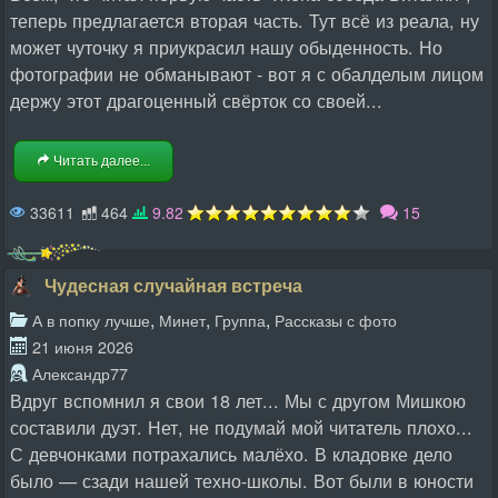
теперь предлагается вторая часть. Тут всё из реала, ну
может чуточку я приукрасил нашу обыденность. Но
фотографии не обманывают - вот я с обалделым лицом
держу этот драгоценный свёрток со своей...
Читать далее...
33611
464
9.82
15
Чудесная случайная встреча
,
,
,
А в попку лучше
Минет
Группа
Рассказы с фото
21 июня 2026
Александр77
Вдруг вспомнил я свои 18 лет... Мы с другом Мишкою
составили дуэт. Нет, не подумай мой читатель плохо...
С девчонками потрахались малёхо. В кладовке дело
было — сзади нашей техно-школы. Вот были в юности