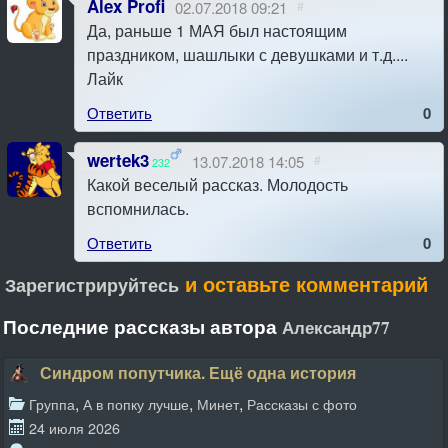
Alex Profi
02.07.2018 09:21
#
Да, раньше 1 МАЯ был настоящим
праздником, шашлыки с девушками и т.д....
Лайк
Ответить
0
wertek3
13.07.2018 14:05
#
232
Какой веселый рассказ. Молодость
вспомнилась.
Ответить
0
и оставьте комментарий
Зарегистрируйтесь
Последние рассказы автора
Александр77
Синдром попутчика. Ещё одна история
,
,
,
Группа
А в попку лучше
Минет
Рассказы с фото
24 июля 2026