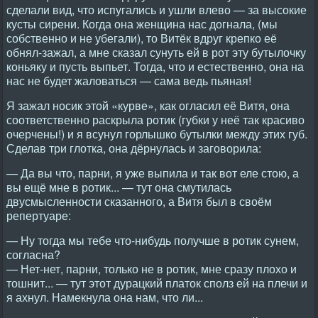
сделали вид, что испугались и ушли влево — за высокие
кусты сирени. Когда она женщина нас догнала, (мы
собственно и не убегали), то Витёк вдруг крепко её
обнял-зажал, а мне сказал сунуть ей в рот эту бутылочку
коньяку и пусть выпьет. Тогда, что и естественно, она на
нас не будет жаловаться — сама ведь пьяная!
Я зажал носик этой «курве», как огласил её Витя, она
соответственно раскрыла ротик (губки у неё так красиво
очерчены!) и я всунул горлышко бутылки между этих губ.
Сделав три глотка, она дёрнулась и заговорила:
— Да вы что, парни, я уже выпила и так вот еле стою, а
вы ещё мне в ротик... — тут она смутилась
двусмысленности сказанного, а Витя был в своём
репертуаре:
— Ну тогда мы тебе что-нибудь получше в ротик сунем,
согласна?
— Нет-нет, парни, только не в ротик, мне сразу плохо и
тошнит... — тут этот дурацкий платок сполз ей на плечи и
я ахнул. Намекнула она нам, что ли...