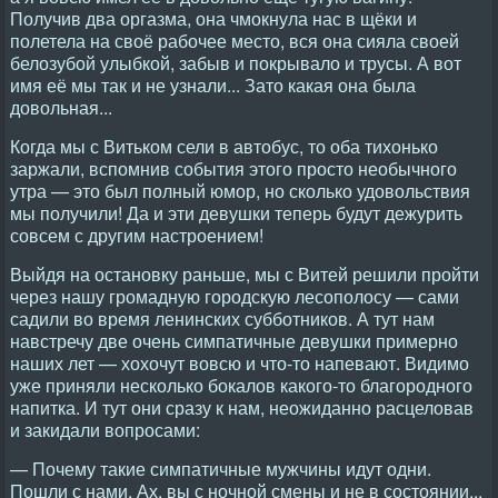
Получив два оргазма, она чмокнула нас в щёки и
полетела на своё рабочее место, вся она сияла своей
белозубой улыбкой, забыв и покрывало и трусы. А вот
имя её мы так и не узнали... Зато какая она была
довольная...
Когда мы с Витьком сели в автобус, то оба тихонько
заржали, вспомнив события этого просто необычного
утра — это был полный юмор, но сколько удовольствия
мы получили! Да и эти девушки теперь будут дежурить
совсем с другим настроением!
Выйдя на остановку раньше, мы с Витей решили пройти
через нашу громадную городскую лесополосу — сами
садили во время ленинских субботников. А тут нам
навстречу две очень симпатичные девушки примерно
наших лет — хохочут вовсю и что-то напевают. Видимо
уже приняли несколько бокалов какого-то благородного
напитка. И тут они сразу к нам, неожиданно расцеловав
и закидали вопросами:
— Почему такие симпатичные мужчины идут одни.
Пошли с нами. Ах, вы с ночной смены и не в состоянии...