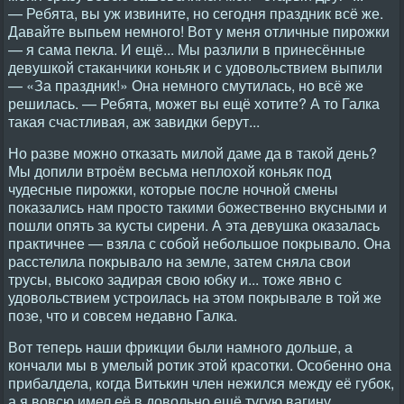
— Ребята, вы уж извините, но сегодня праздник всё же.
Давайте выпьем немного! Вот у меня отличные пирожки
— я сама пекла. И ещё... Мы разлили в принесённые
девушкой стаканчики коньяк и с удовольствием выпили
— «За праздник!» Она немного смутилась, но всё же
решилась. — Ребята, может вы ещё хотите? А то Галка
такая счастливая, аж завидки берут...
Но разве можно отказать милой даме да в такой день?
Мы допили втроём весьма неплохой коньяк под
чудесные пирожки, которые после ночной смены
показались нам просто такими божественно вкусными и
пошли опять за кусты сирени. А эта девушка оказалась
практичнее — взяла с собой небольшое покрывало. Она
расстелила покрывало на земле, затем сняла свои
трусы, высоко задирая свою юбку и... тоже явно с
удовольствием устроилась на этом покрывале в той же
позе, что и совсем недавно Галка.
Вот теперь наши фрикции были намного дольше, а
кончали мы в умелый ротик этой красотки. Особенно она
прибалдела, когда Витькин член нежился между её губок,
а я вовсю имел её в довольно ещё тугую вагину.