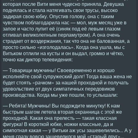
которая после Вити меня чудесно приняла. Девушка
поднялась и стала натягивать свои трусы, высоко
задирая свою юбку. Опустив голову, она с таким
чувством поблагодарила нас — мол, муж месяц уже в
запое и часто лупит её (синяк под её левым глазом
отливал великолепным перламутром). А она очень
страдает от воздержания, так что она не балованная, а
просто сильно «изголодалась». Когда она ушла, мы с
Витьком отлили на кусты и он выдал, громко и чётко,
точно как диктор телевидения:
— Товарищи мужчины! Своевременно и хорошо
исполняйте свой супружеский долг! Тогда ваша жена не
будет стоять «рачком» за нашей проходной и получать
удовольствие от двух симпатичных передовиков
производства. Когда мы уже пошли, то услышали:
— Ребята! Мужчины! Вы подождите минутку! К нам
быстрым шагом летела вторая охранница с этой же
проходной. Какая она прелесть — такая классная
фигурка! В короткой юбке, ножки классные, да и
симпотная какая — у Витьки аж усы зашевелились... А у
меня сразу вовсю зашевелился мой «старый друг»...