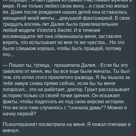
мире. Я не только любил свою жену…я страстно желал
ее. Даже после рождения наших детей она оставалась
женщиной моей мечты…девушкой-фантазеркой. В свои
тридцать восемь лет Далия была привлекательнее
любой модели Victoria's Secret. И в течение
восемнадцати лет она обманывала меня, заставляя
верить, что испытывает ко мне те же чувства... Но это
было слишком хорошо, чтобы быть правдой, потому
что...
— Пошел ты, тупица, - прошипела Далия. - Если бы это
зависело от меня, мы бы все еще были женаты. Ты был
тем, кто хотел этого проклятого развода. Я бы вышла за
тебя замуж снова прямо сейчас, если бы ты меня
попросил... это не работает, доктор. Грант рассказывает
историю только со своей точки зрения. Он искажает
факты, чтобы подогнать их под свою версию истории.
Что же все-таки случилось с "сначала дамы"? Можно я
начну первой?
Психотерапевт посмотрела на меня. Я пожал плечами и
кивнул.