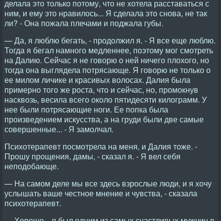
делала это только потому, что не хотела расставаться с
ним, и ему это нравилось... Я сделала это снова, не так
ли? - Она пожала плечами и поджала губы.
— Да, я люблю бегать, - продолжил я. - Я все еще люблю.
Тогда я бегал намного медленнее, поэтому мог смотреть
на Далию. Сейчас я не говорю о ней ничего плохого, но
тогда она выглядела потрясающе. Я говорю не только о
ее милом личике и красивых волосах. Далия была
примерно того же роста, что и сейчас, но, промокнув
насквозь, весила всего около пятидесяти килограмм. У
нее были потрясающие ноги. Ее попка была
произведением искусства, а на груди были две самые
совершенные... - Я замолчал.
Психотерапевт посмотрела на меня, и Далия тоже. -
Прошу прощения, дамы, - сказал я. - Я вел себя
неподобающе.
— На самом деле мы все здесь взрослые люди, и я хочу
услышать ваше честное мнение и чувства, - сказала
психотерапевт.
— Хорошо…я был одним из самых счастливых мужчин в