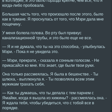
в колледже, и это было гораздо крепче, чем все, что я
когда-либо пробовала.
Большая часть того, что произошло после этого, было
как в тумане. Я проснулась от того, что Мэри дала мне
пощечину.
У меня болела голова. Во рту был привкус
канализационной трубы, и это было еще не все.
— Я и не думала, что ты на это способна, - улыбнулась
Мэри. - Пока я не увидела это.
— Мэри, прекрати, - сказала я сонным голосом. - Не
прикасайся ко мне. Кто знает, где были твои руки.
Она только рассмеялась. Я была в бешенстве. - Ты
шлюха, - выплюнула я. - Ты позволяла всем этим
мужикам трахать себя.
— Как ты думаешь, что ты делала с тем парнем с
Ямайки, когда я вышла из хижины? - рассмеялась она. -
Я ждала тебя, чтобы убедиться, что с тобой все в
порядке.