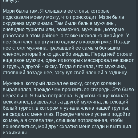
Мэри была там. Я слышала ее стоны, которые
подсказали моему мозгу, что происходит. Мэри была
окружена мужчинами. Там были белые мужчины,
очевидно туристы или, возможно, мужчины, которые
работали в этом районе, а также несколько ямайцев. У
нее был член во рту и по одному в каждой руке. Позади
нее стоял мужчина, трахавший ее самым большим
членом, который я когда-либо видела. Перед ней стояли
еще двое мужчин, один из которых массировал ее живот
и грудь, а другой - киску. Тогда я поняла, что мужчина,
стоявший позади нее, засунул свой член ей в задницу.
Мужчина, который ласкал ее киску, согнул колени и
выравнялся, прежде чем пронзить ее спереди. Это было
нереально. Я была потрясена. В другом конце комнаты
мексиканец раздевался, а другой мужчина, лысеющий
белый турист, в котором я узнала члена нашей группы,
не сводил с меня глаз. Прежде чем они успели подойти
ко мне, а я стояла там, слишком потрясенная, чтобы
пошевелиться, мой друг схватил меня сзади и вытащил
из хижины.