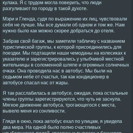
кулака. Я с трудом могла поверить, что люди
разгуливают по городу в такой духоте.
Мэри и Гленда, судя по выражению их лиц, чувствовали
себя не лучше. Мы все думали об одном и том же. Нам
нужно было как можно скорее добраться до отеля.
Забрав свой багаж, мы заметили табличку с названием
туристической группы, к которой присоединились для
поездки. Мы подтащили наши чемоданы на колесиках к
указателю и зарегистрировались у улыбчивой местной
жительницы в соломенной шляпе и огромных солнечных
очках. Она проводила нас в автобус. Мы были на
седьмом небе от счастья, так как кондиционер в
автобусе спасал нас от жары.
Я так расслабилась в автобусе, ожидая, пока остальные
члены группы зарегистрируются, что чуть не заснула.
Мягкое движение автобуса, трогающегося с места,
вывело меня из сонливости.
Глядя в окно, пока автобус ехал по улицам, я увидела
два мира. На одной было полно счастливых
улыбающихся людей, красочных вывесок и баннеров.