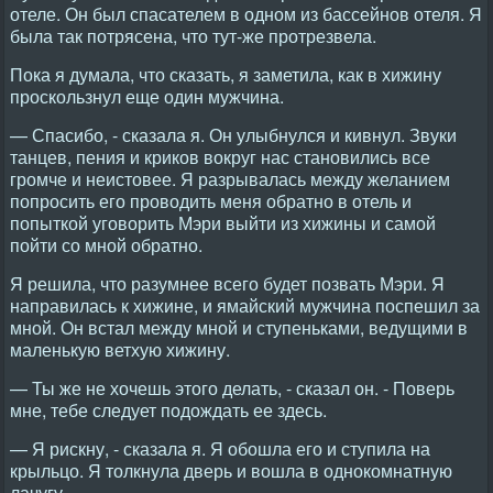
отеле. Он был спасателем в одном из бассейнов отеля. Я
была так потрясена, что тут-же протрезвела.
Пока я думала, что сказать, я заметила, как в хижину
проскользнул еще один мужчина.
— Спасибо, - сказала я. Он улыбнулся и кивнул. Звуки
танцев, пения и криков вокруг нас становились все
громче и неистовее. Я разрывалась между желанием
попросить его проводить меня обратно в отель и
попыткой уговорить Мэри выйти из хижины и самой
пойти со мной обратно.
Я решила, что разумнее всего будет позвать Мэри. Я
направилась к хижине, и ямайский мужчина поспешил за
мной. Он встал между мной и ступеньками, ведущими в
маленькую ветхую хижину.
— Ты же не хочешь этого делать, - сказал он. - Поверь
мне, тебе следует подождать ее здесь.
— Я рискну, - сказала я. Я обошла его и ступила на
крыльцо. Я толкнула дверь и вошла в однокомнатную
лачугу.