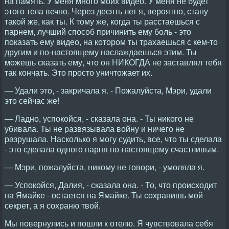
на память. У меня много моих видео. У меня не будет
этого тела вечно. Через десять лет я, вероятно, стану
такой же, как ты. К тому же, когда ты расстаешься с
парнем, лучший способ причинить ему боль - это
показать ему видео, на котором ты трахаешься с кем-то
другим и по-настоящему наслаждаешься этим. Ты
можешь сказать ему, что он НИКОГДА не заставлял тебя
так кончать. Это просто уничтожает их.
— Удали это, - закричала я. - Пожалуйста, Мэри, удали
это сейчас же!
— Ладно, успокойся, - сказала она. - Ты никого не
убивала. Ты не развязывала войну и ничего не
разрушала. Насколько я могу судить, все, что ты сделала
- это сделала одного парня по-настоящему счастливым.
— Мэри, пожалуйста, никому не говори, - умоляла я.
— Успокойся, Далия, - сказала она. - То, что происходит
на Ямайке - остается на Ямайке. Ты сохранишь мой
секрет, а я сохраню твой.
Мы повернулись и пошли к отелю. Я чувствовала себя