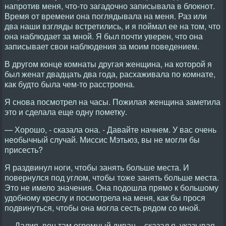
напротив меня, что-то загадочно записывала в блокнот.
Время от времени она поглядывала на меня. Раз или
два наши взгляды встретились, и я поймал ее на том, что
она наблюдает за мной. Я был почти уверен, что она
записывает свои наблюдения за моим поведением.
В другом конце комнаты другая женщина, на которой я
был женат двадцать два года, расхаживала по комнате,
как будто была чем-то расстроена.
Я снова посмотрел на часы. Пожилая женщина заметила
это и сделала еще одну пометку.
— Хорошо, - сказала она. - Давайте начнем. У вас очень
необычный случай. Миссис Мэтьюз, вы не могли бы
присесть?
Я раздвинул ноги, чтобы занять больше места. И
повернулся под углом, чтобы тоже занять больше места.
Это не имело значения. Она подошла прямо к большому
удобному креслу и посмотрела на меня, как бы прося
подвинуться, чтобы она могла сесть рядом со мной.
— Далия, вон там огромный диван, - сказал я, указывая