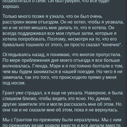
позаботиться о себе. Он был уверен, что все будет
хорошо.
Только много позже я узнала, что он был очень
расстроен моим отъездом. Он не хотел, чтобы я уезжала,
но и не хотел мешать мне делать то, что я хотела. Он
всегда поддерживал все мои глупые затеи, которые я
хотела попробовать. Поэтому, несмотря на то, что его
буквально тошнило от этого, он просто сказал "конечно".
Оглядываясь назад, я понимаю, что многое пропустила.
По мере приближения дня моего отъезда я все больше
волновалась. Гленда, Мэри и я постоянно болтали о том,
чем мы будем заниматься в нашей поездке. Но чего я не
замечала, так это того, что происходило прямо у меня
под носом.
Грант уже страдал, а я еще не уехала. Наверное, я была
слишком близко, чтобы видеть это ясно. Но, думаю,
другие заметили это и могли рассказать мне об этом. Но
они так и не сказали мне об этом, пока я не вернулась.
Мы с Грантом по-прежнему были неразлучны. Мы с ним
по-прежнему везде ходили вместе и все делали вместе.