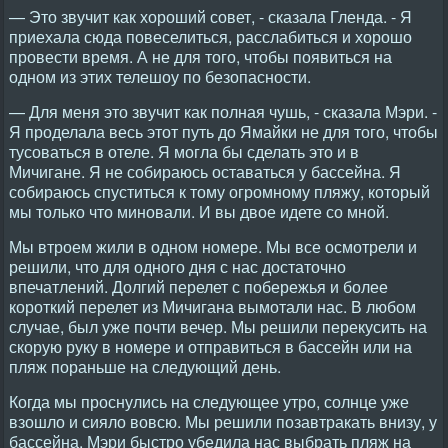
— Это звучит как хороший совет, - сказала Гленда. - Я
приехала сюда повеселиться, расслабиться и хорошо
провести время. А не для того, чтобы появиться на
одном из этих телешоу по безопасности.
— Для меня это звучит как полная чушь, - сказала Мэри. -
Я проделала весь этот путь до Ямайки не для того, чтобы
тусоваться в отеле. Я могла бы сделать это и в
Мичигане. Я не собираюсь оставаться у бассейна. Я
собираюсь спуститься к тому огромному пляжу, который
мы только что миновали. И вы двое идете со мной.
Мы втроем жили в одном номере. Мы все осмотрели и
решили, что для одного дня с нас достаточно
впечатлений. Долгий перелет с побережья и более
короткий перелет из Мичигана вымотали нас. В любом
случае, был уже почти вечер. Мы решили перекусить на
скорую руку в номере и отправиться в бассейн или на
пляж пораньше на следующий день.
Когда мы проснулись на следующее утро, солнце уже
взошло и сияло вовсю. Мы решили позавтракать внизу, у
бассейна. Мэри быстро убедила нас выбрать пляж на