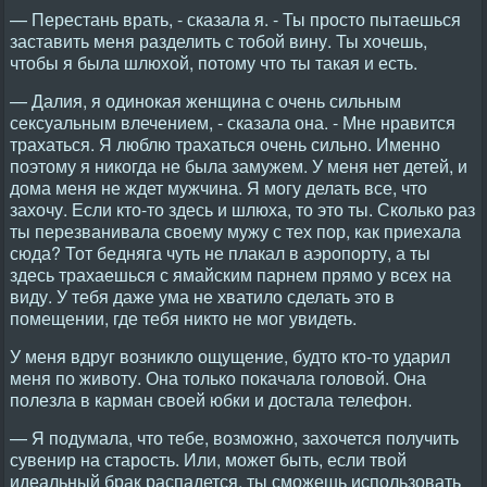
— Перестань врать, - сказала я. - Ты просто пытаешься
заставить меня разделить с тобой вину. Ты хочешь,
чтобы я была шлюхой, потому что ты такая и есть.
— Далия, я одинокая женщина с очень сильным
сексуальным влечением, - сказала она. - Мне нравится
трахаться. Я люблю трахаться очень сильно. Именно
поэтому я никогда не была замужем. У меня нет детей, и
дома меня не ждет мужчина. Я могу делать все, что
захочу. Если кто-то здесь и шлюха, то это ты. Сколько раз
ты перезванивала своему мужу с тех пор, как приехала
сюда? Тот бедняга чуть не плакал в аэропорту, а ты
здесь трахаешься с ямайским парнем прямо у всех на
виду. У тебя даже ума не хватило сделать это в
помещении, где тебя никто не мог увидеть.
У меня вдруг возникло ощущение, будто кто-то ударил
меня по животу. Она только покачала головой. Она
полезла в карман своей юбки и достала телефон.
— Я подумала, что тебе, возможно, захочется получить
сувенир на старость. Или, может быть, если твой
идеальный брак распадется, ты сможешь использовать