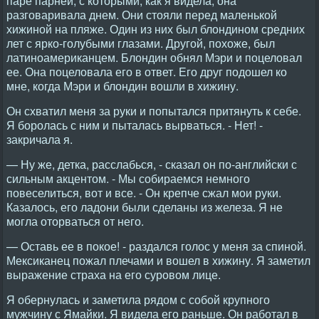
паре парней, с которыми, как я видела, она
разговаривала днем. Они стояли перед маленькой
хижиной на пляже. Один из них был блондином средних
лет с ярко-голубыми глазами. Другой, похоже, был
латиноамериканцем. Блондин обнял Мэри и поцеловал
ее. Она поцеловала его в ответ. Его друг подошел ко
мне, когда Мэри и блондин вошли в хижину.
Он схватил меня за руки и попытался притянуть к себе.
Я боролась с ним и пыталась вырваться. - Нет! -
закричала я.
— Ну же, детка, расслабься, - сказал он по-английски с
сильным акцентом. - Мы собираемся немного
повеселиться, вот и все. - Он крепче сжал мои руки.
Казалось, его ладони были сделаны из железа. Я не
могла оторваться от него.
— Оставь ее в покое! - раздался голос у меня за спиной.
Мексиканец пожал плечами и вошел в хижину. Я заметил
выражение страха на его суровом лице.
Я обернулась и заметила рядом с собой крупного
мужчину с Ямайки. Я видела его раньше. Он работал в