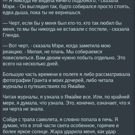
— Я никогда не видела ничего подобного, - сказала
Мэри. - Он выглядел так, будто собирался просто стоять,
едва дыша, пока ты не вернешься.
— Черт, если бы у меня был кто-то, кто так любил бы
меня, то мы бы никогда не вставали с постели, - сказала
Гленда.
— Вот черт, - сказала Мэри, когда заметила мою
реакцию. - Милая, не плачь. Мы собираемся
повеселиться. Вам двоим нужно побыть отдельно. Это
всего на несколько дней.
Большую часть времени в полете я либо рассматривала
фотографии Гранта и моих дочерей, либо читала
журналы о путешествиях по Ямайке.
Читая журналы, я узнала о Ямайке все. Или, по крайней
мере, я думала, что узнала. Это, конечно, означает, что я
ни черта не знала.
Сойдя с трапа самолета, я словно попала в печь. Я
думаю, что в этой части света особенное, горячее и
более яркое солнце. Жара ударила меня, как удар