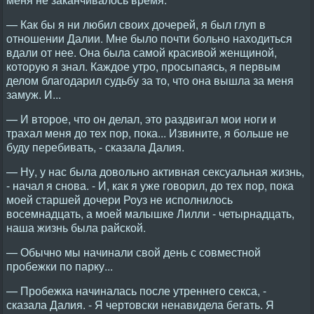
— Как бы я ни любил своих дочерей, я был глуп в
отношении Далии. Мне было почти больно находиться
вдали от нее. Она была самой красивой женщиной,
которую я знал. Каждое утро, просыпаясь, я первым
делом благодарил судьбу за то, что она вышла за меня
замуж. И...
— И второе, что он делал, это раздвигал мои ноги и
трахал меня до тех пор, пока... Извините, я больше не
буду перебивать, - сказала Далия.
— Ну, у нас была довольно активная сексуальная жизнь,
- начал я снова. - И, как я уже говорил, до тех пор, пока
моей старшей дочери Роуз не исполнилось
восемнадцать, а моей малышке Лилли - четырнадцать,
наша жизнь была райской.
— Обычно мы начинали свой день с совместной
пробежки по парку...
— Пробежка начиналась после утреннего секса, -
сказала Далия. - Я чертовски ненавидела бегать. Я