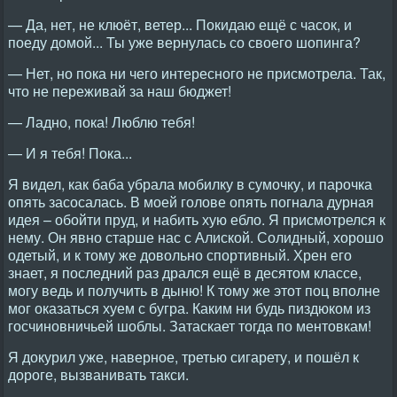
— Да, нет, не клюёт, ветер... Покидаю ещё с часок, и
поеду домой... Ты уже вернулась со своего шопинга?
— Нет, но пока ни чего интересного не присмотрела. Так,
что не переживай за наш бюджет!
— Ладно, пока! Люблю тебя!
— И я тебя! Пока...
Я видел, как баба убрала мобилку в сумочку, и парочка
опять засосалась. В моей голове опять погнала дурная
идея – обойти пруд, и набить хую ебло. Я присмотрелся к
нему. Он явно старше нас с Алиской. Солидный, хорошо
одетый, и к тому же довольно спортивный. Хрен его
знает, я последний раз дрался ещё в десятом классе,
могу ведь и получить в дыню! К тому же этот поц вполне
мог оказаться хуем с бугра. Каким ни будь пиздюком из
госчиновничьей шоблы. Затаскает тогда по ментовкам!
Я докурил уже, наверное, третью сигарету, и пошёл к
дороге, вызванивать такси.