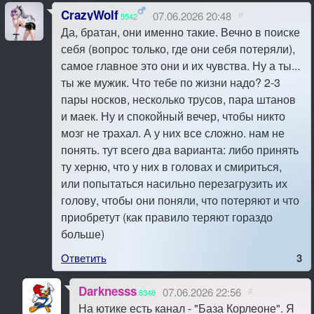
CrazyWolf
07.06.2026 20:48
#
5542
Да, братан, они именно такие. Вечно в поиске
себя (вопрос только, где они себя потеряли),
самое главное это они и их чувства. Ну а ты...
ты же мужик. Что тебе по жизни надо? 2-3
пары носков, несколько трусов, пара штанов
и маек. Ну и спокойный вечер, чтобы никто
мозг не трахал. А у них все сложно. нам не
понять. тут всего два варианта: либо принять
ту херню, что у них в головах и смириться,
или попытаться насильно перезагрузить их
голову, чтобы они поняли, что потеряют и что
приобретут (как правило теряют гораздо
больше)
Ответить
3
Darknesss
07.06.2026 22:56
#
8348
На ютике есть канал - "База Корлеоне". Я