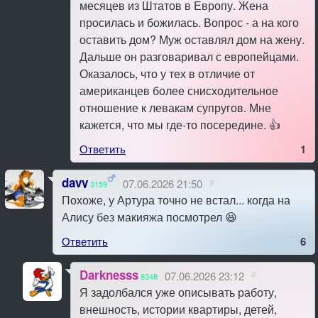
месяцев из Штатов в Европу. Жена
просилась и божилась. Вопрос - а на кого
оставить дом? Муж оставлял дом на жену.
Дальше он разговаривал с европейцами.
Оказалось, что у тех в отличие от
американцев более снисходительное
отношение к левакам супругов. Мне
кажется, что мы где-то посередине. 👍
Ответить
1
davy
07.06.2026 21:50
#
3159
Похоже, у Артура точно не встал... когда на
Алису без макияжа посмотрел 😆
Ответить
6
Darknesss
07.06.2026 23:12
#
8348
Я задолбался уже описывать работу,
внешность, истории квартиры, детей,