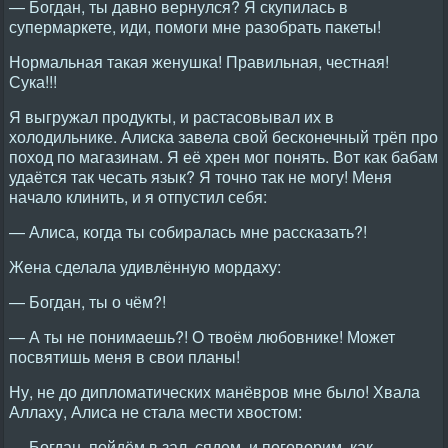
— Богдан, ты давно вернулся? Я скупилась в
супермаркете, иди, помоги мне разобрать пакеты!
Нормальная такая женушка! Правильная, честная!
Сука!!!
Я выгружал продукты, и растасовывал их в
холодильнике. Алиска завела свой бесконечный трёп про
поход по магазинам. Я её хрен мог понять. Вот как бабам
удаётся так чесать язык? Я точно так не могу! Меня
начало клинить, и я отпустил себя:
— Алиса, когда ты собиралась мне рассказать?!
Жена сделала удивлённую мордаху:
— Богдан, ты о чём?!
— А ты не понимаешь?! О твоём любовнике! Может
посвятишь меня в свои планы!
Ну, не до дипломатических манёвров мне было! Хвала
Аллаху, Алиса не стала мести хвостом:
— Богдан, пойдём в зал, сядем, и поговорим, как