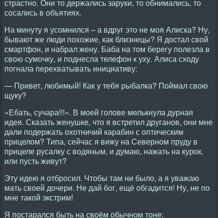
страстно. Они то держались заруки, то обнимались, то
сосались в объятиях.
На минуту я усомнился – а вдруг это не моя Алиска? Ну,
бывают же люди похожие, как близнецы? Я достал свой
смартфон, и набрал жену. Баба на том берегу полезла в
свою сумочку, и поднесла телефон к уху. Алиса сходу
погнала перехватывать инициативу:
— Привет, любимый! Как у тебя рыбалка? Поймал свою
щуку?
«Ебать, сучара!!!». В моей голове мелькнула дурная
идея. Сказать женушке, что я встретил друганов, они мне
дали подержать охотничий карабин с оптическим
прицелом? Типа, сейчас я вижу на Северном пруду в
прицеле русалку с водяным, и думаю, нажать на курок,
или пусть живут?
Эту идею я отбросил. Чтобы там ни было, а я уважаю
мать своей дочери. Не дай бог, ещё обгадится! Ну, не по
мне такой экстрим!
Я постарался быть на своём обычном тоне: