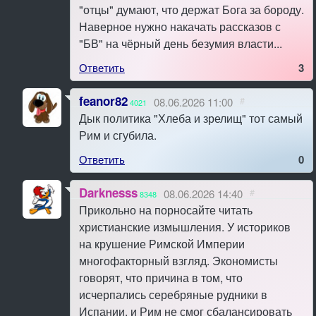
"отцы" думают, что держат Бога за бороду.
Наверное нужно накачать рассказов с
"БВ" на чёрный день безумия власти...
Ответить
3
feanor82
08.06.2026 11:00
#
4021
Дык политика "Хлеба и зрелищ" тот самый
Рим и сгубила.
Ответить
0
Darknesss
08.06.2026 14:40
#
8348
Прикольно на порносайте читать
христианские измышления. У историков
на крушение Римской Империи
многофакторный взгляд. Экономисты
говорят, что причина в том, что
исчерпались серебряные рудники в
Испании, и Рим не смог сбалансировать