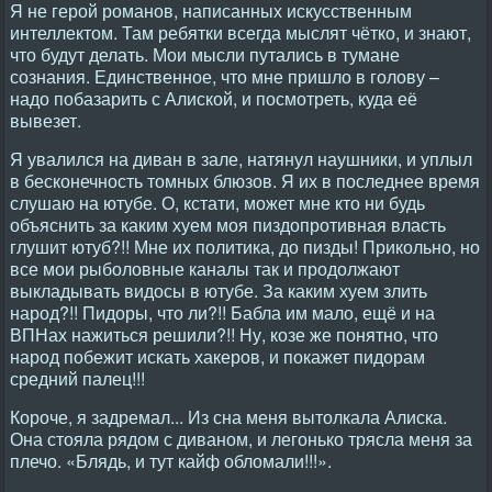
Я не герой романов, написанных искусственным
интеллектом. Там ребятки всегда мыслят чётко, и знают,
что будут делать. Мои мысли путались в тумане
сознания. Единственное, что мне пришло в голову –
надо побазарить с Алиской, и посмотреть, куда её
вывезет.
Я увалился на диван в зале, натянул наушники, и уплыл
в бесконечность томных блюзов. Я их в последнее время
слушаю на ютубе. О, кстати, может мне кто ни будь
объяснить за каким хуем моя пиздопротивная власть
глушит ютуб?!! Мне их политика, до пизды! Прикольно, но
все мои рыболовные каналы так и продолжают
выкладывать видосы в ютубе. За каким хуем злить
народ?!! Пидоры, что ли?!! Бабла им мало, ещё и на
ВПНах нажиться решили?!! Ну, козе же понятно, что
народ побежит искать хакеров, и покажет пидорам
средний палец!!!
Короче, я задремал... Из сна меня вытолкала Алиска.
Она стояла рядом с диваном, и легонько трясла меня за
плечо. «Блядь, и тут кайф обломали!!!».