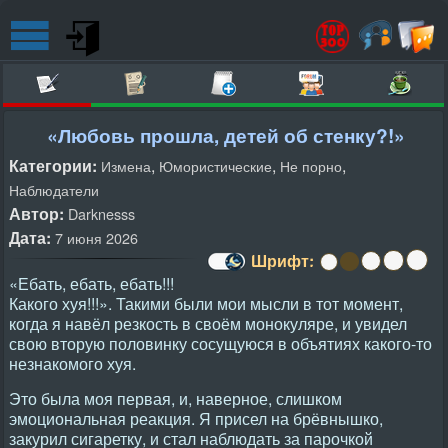
«Любовь прошла, детей об стенку?!»
Категории:
,
,
,
Измена
Юмористические
Не порно
Наблюдатели
Автор:
Darknesss
Дата:
7 июня 2026
Шрифт:
«Ебать, ебать, ебать!!!
Какого хуя!!!». Такими были мои мысли в тот момент,
когда я навёл резкость в своём монокуляре, и увидел
свою вторую половинку сосущуюся в объятиях какого-то
незнакомого хуя.
Это была моя первая, и, наверное, слишком
эмоциональная реакция. Я присел на брёвнышко,
закурил сигаретку, и стал наблюдать за парочкой