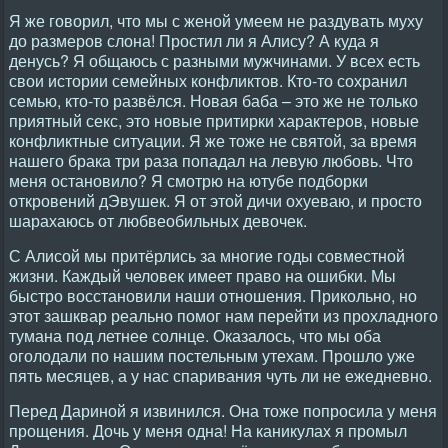
Я же говорил, что мы с женой умеем не раздувать муху
до размеров слона! Простил ли я Алису? А куда я
денусь? Я общаюсь с разными мужчинами. У всех есть
свои истории семейных конфликтов. Кто-то сохранил
семью, кто-то развёлся. Новая баба – это же не только
приятный секс, это новые притирки характеров, новые
конфликтные ситуации. Я же тоже не святой, за время
нашего брака три раза попадал на левую любовь. Что
меня остановило? Я смотрю на ютубе подборки
откровений дЭвушек. Я от этой дичи охуеваю, и просто
шарахаюсь от любвеобильных девочек.
С Алисой мы притёрлись за многие годы совместной
жизни. Каждый человек имеет право на ошибки. Мы
быстро восстановили наши отношения. Прикольно, но
этот зашквар реально помог нам перейти из прохладного
тумана под летнее солнце. Оказалось, что мы оба
оголодали по нашим постельным утехам. Прошло уже
пять месяцев, а у нас спаривания чуть ли не ежедневно.
Перед Дариной я извинился. Она тоже попросила у меня
прощения. Дочь у меня одна! На каникулах я промыл