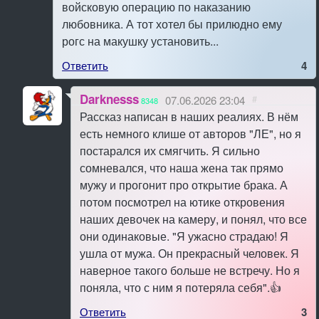
войсковую операцию по наказанию
любовника. А тот хотел бы прилюдно ему
рогс на макушку установить...
Ответить
4
Darknesss
07.06.2026 23:04
#
8348
Рассказ написан в наших реалиях. В нём
есть немного клише от авторов "ЛЕ", но я
постарался их смягчить. Я сильно
сомневался, что наша жена так прямо
мужу и прогонит про открытие брака. А
потом посмотрел на ютике откровения
наших девочек на камеру, и понял, что все
они одинаковые. "Я ужасно страдаю! Я
ушла от мужа. Он прекрасный человек. Я
наверное такого больше не встречу. Но я
поняла, что с ним я потеряла себя".👍
Ответить
3