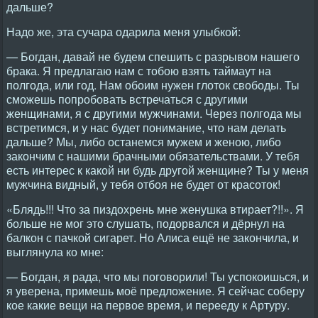
дальше?
Надо же, эта сучара одарила меня улыбкой:
— Богдан, давай не будем спешить с разрывом нашего
брака. Я предлагаю нам с тобою взять таймаут на
полгода, или год. Нам обоим нужен глоток свободы. Ты
сможешь попробовать встречаться с другими
женщинами, я с другими мужчинами. Через полгода мы
встретимся, и у нас будет понимание, что нам делать
дальше? Мы, либо останемся мужем и женою, либо
закончим с нашими брачными обязательствами. У тебя
есть интерес к какой ни будь другой женщине? Ты у меня
мужчина видный, у тебя отбоя не будет от красоток!
«Блядь!!! Что за пиздохрень мне женушка втирает?!!». Я
больше не мог это слушать, подорвался и дёрнул на
балкон с пачкой сигарет. Но Алиса ещё не закончила, и
выглянула ко мне:
— Богдан, я рада, что мы поговорили! Ты успокоишься, и
я уверена, примешь моё предложение. Я сейчас соберу
кое какие вещи на первое время, и перееду к Артуру.