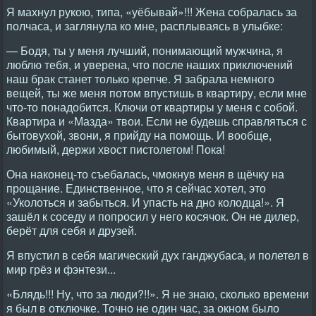
Я махнул рукою, типа, «уёбывай»!!! Жена собралась за
полчаса, и заглянула ко мне, расплываясь в улыбке:
— Бодя, ты у меня лучший, понимающий мужчина, я
люблю тебя, и уверена, что после наших приключений
наш брак станет только крепче. Я забрала немного
вещей, ты же меня потом впустишь в квартиру, если мне
что-то понадобится. Ключи от квартиры у меня с собой.
Квартира и «Мазда» твои. Если не будешь справляться с
бытовухой, звони, я прийду на помощь. И вообще,
любимый, держи хвост пистолетом! Пока!
Она наконец-то съебалась, чмокнув меня в щёчку на
прощание. Единственное, что я сейчас хотел, это
«Уколоться и забыться. И упасть на дно колодца!». Я
зашёл к соседу и попросил у него косячок. Он не дилер,
берёт для себя и друзей.
Я впустил в себя магический дух ганджубаса, и полетел в
мир грёз и фэнтези...
«Блядь!!! Ну, что за люди?!!». Я не знаю, сколько времени
я был в отключке. Точно не один час, за окном было