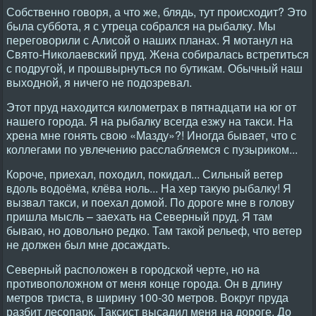
Собственно говоря, а что же, блядь, тут происходит? Это
была суббота, я с утреца собрался на рыбалку. Мы
переговорили с Алисой о наших планах. Я мотанул на
Свято-Николаевский пруд. Жена собиралась встретиться
с подругой, и прошвырнуться по бутикам. Обычный наш
выходной, я ничего не подозревал.
Этот пруд находится километрах в пятнадцати на юг от
нашего города. Я на рыбалку всегда езжу на такси. На
хрена мне гонять свою «Мазду»?! Иногда бывает, что с
коллегами по увлечению расслабляемся с пузыриком...
Короче, приехал, походил, покидал... Сильный ветер
вдоль водоёма, клёва ноль... На хер такую рыбалку! Я
вызвал такси, и поехал домой. По дороге мне в голову
пришла мысль – заехать на Северный пруд. Я там
бываю, но довольно редко. Там такой рельеф, что ветер
не должен был мне досаждать.
Северный расположен в городской черте, но на
противоположном от меня конце города. Он в длину
метров триста, в ширину 100-30 метров. Вокруг пруда
разбит лесопарк. Таксист высадил меня на дороге. До