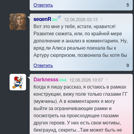
Ответить
5
segenR
12.06.2026 03:13
#
800
Вот это мне у тебя, кстати, нравится!
Развитие сюжета, или, по крайней мере
дополнение и анализ в комментариях. Ну,
вряд ли Алиса реально поехала бы к
Артуру сюрпризом, позвонила бы хотя бы
Ответить
0
Darknesss
12.06.2026 10:07
#
8348
Когда я пишу рассказ, я остаюсь в рамках
конструкции, вижу поле только глазами ГГ
(мужчины). А в комментариях я могу
выйти за ограничивающие рамки и
посмотреть на происходящее глазами
других героев. У них есть свои мотивы,
бекграунд, секреты...Там может быть не