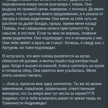
перезвонила вчера после разговора с тобою. Она
рыдала по громкой связи, наверное, с полчаса. До меня
дошло, что ты против моего предложения, и я уехала от
Артура к своим родителям. Они меня за тебя чуть не
распяли на дыбе! Богдан, прошу, прими меня назад!
Поверь, я не совершила ничего преступного! Ну, в
смысле, в постели. Если ты мне не веришь, позвони
моим родителям. Они подтвердят, что я ночевала у них.
Они тебя любят и врать не станут. Хочешь, я сведу вас с
Артуром, он тоже подтвердит.
Я испугался, что моя голова разлетится на куски,
обхватил её руками, и молча пошёл под контрастный
душ. Когда я вышел из ванной, Алиса суетилась на кухне
и готовила обед. Она приятно мне улыбалась. Меня
опять начало глючить:
— Алиса, проясни мне одну непонятку. Ты же по жизни
вменяемая, серьёзная, правильная, ответственная
женщина, что ты вчера мне тут несла за херню?!! Я
подумал, что в тебя вселилась какая-то чужая тварь из
Туманности Андромеды!