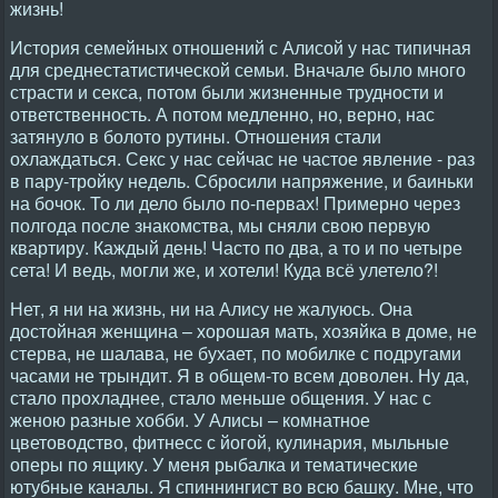
жизнь!
История семейных отношений с Алисой у нас типичная
для среднестатистической семьи. Вначале было много
страсти и секса, потом были жизненные трудности и
ответственность. А потом медленно, но, верно, нас
затянуло в болото рутины. Отношения стали
охлаждаться. Секс у нас сейчас не частое явление - раз
в пару-тройку недель. Сбросили напряжение, и баиньки
на бочок. То ли дело было по-первах! Примерно через
полгода после знакомства, мы сняли свою первую
квартиру. Каждый день! Часто по два, а то и по четыре
сета! И ведь, могли же, и хотели! Куда всё улетело?!
Нет, я ни на жизнь, ни на Алису не жалуюсь. Она
достойная женщина – хорошая мать, хозяйка в доме, не
стерва, не шалава, не бухает, по мобилке с подругами
часами не трындит. Я в общем-то всем доволен. Ну да,
стало прохладнее, стало меньше общения. У нас с
женою разные хобби. У Алисы – комнатное
цветоводство, фитнесс с йогой, кулинария, мыльные
оперы по ящику. У меня рыбалка и тематические
ютубные каналы. Я спиннингист во всю башку. Мне, что