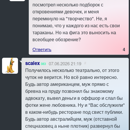
посмотрел несколько подборок с
откровениями девочек, и меня
перемкнуло на "творчество". Не, я
понимаю, что у каждого из нас есть свои
тараканы. Но на фига это выносить на
всеобщее обозрение?
Ответить
4
scalex
07.06.2026 21:19
#
383
Получилось несколько театрально, от этого
чуток не верится. Но всё равно интересно.
Будь автор американцем, муж прямо с
бревна на пруду позвонил бы знакомому
адвокату, вывел деньги в оффшор и слал бы
фотки жене любовника. Ну и "Вас обслужили"
в каком-нибудь ресторане под свист публики.
Будь автор австралийцем, муж (отставной
спецназовец а ныне плотник) развернул бы