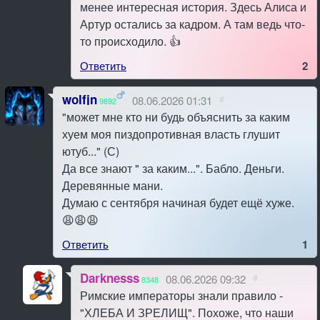
менее интересная история. Здесь Алиса и
Артур остались за кадром. А там ведь что-
то происходило. 👍
Ответить
2
wolfjn
08.06.2026 01:31
#
9892
"может мне кто ни будь объяснить за каким
хуем моя пиздопротивная власть глушит
ютуб..." (С)
Да все знают " за каким...". Бабло. Деньги.
Деревянные мани.
Думаю с сентября начиная будет ещё хуже.
😩😩😩
Ответить
1
Darknesss
08.06.2026 09:32
#
8348
Римские императоры знали правило -
"ХЛЕБА И ЗРЕЛИЩ". Похоже, что наши