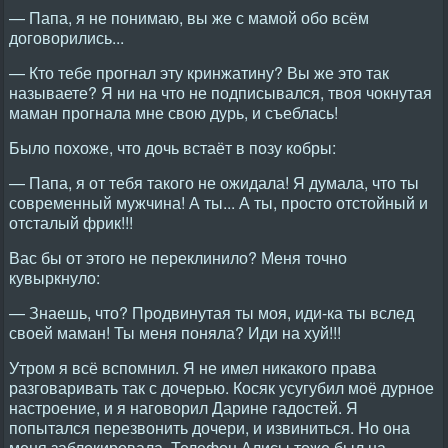
— Папа, я не понимаю, вы же с мамой обо всём
договорились...
— Кто тебе прогнал эту кринжатину? Вы же это так
называете? Я ни на что не подписывался, твоя чокнутая
маман прогнала мне свою дурь, и съеблась!
Было похоже, что дочь встаёт в позу кобры:
— Папа, я от тебя такого не ожидала! Я думала, что ты
современный мужчина! А ты... А ты, просто отстойный и
отсталый фрик!!!
Вас бы от этого не переклинило? Меня точно
кувыркнуло:
— Знаешь, что? Продвинутая ты моя, иди-ка ты вслед
своей маман! Ты меня поняла? Иди на хуй!!!
Утром я всё вспомнил. Я не имел никакого права
разговаривать так с дочерью. Косяк усугубил моё дурное
настроение, и я наговорил Дарине гадостей. Я
попытался перезвонить дочери, и извиниться. Но она
меня заблокировала. Телефон Алисы тоже был на