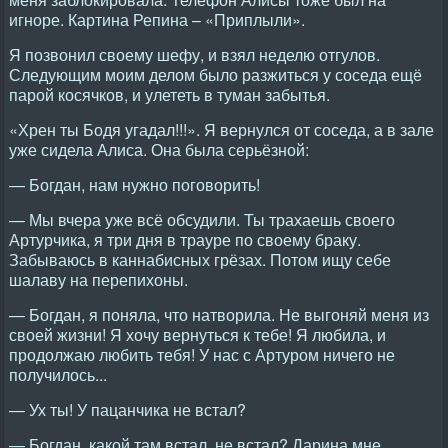
игноре. Картина Репина – «Приплыли».
Я позвонил своему шефу, и взял неделю отгулов.
Следующим моим делом было разжиться у соседа ещё
парой косячков, и улететь в туман забытья.
«Хрен ты Бодя угадал!!!». Я вернулся от соседа, а в зале
уже сидела Алиса. Она была серьёзной:
— Богдан, нам нужно поговорить!
— Мы вчера уже всё обсудили. Ты трахаешь своего
Артурчика, я три дня в трауре по своему браку.
Забываюсь в каннабисных грёзах. Потом ищу себе
шалаву на перепихоны.
— Богдан, я поняла, что натворила. Не выгоняй меня из
своей жизни! Я хочу вернуться к тебе! Я любила, и
продолжаю любить тебя! У нас с Артуром ничего не
получилось...
— Ух ты! У пацанчика не встал?
— Богдан, какой там встал, не встал? Дарина мне