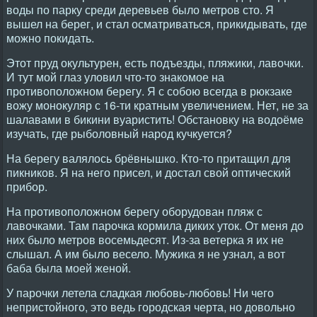
воды по парку среди деревьев было метров сто. Я
вышел на берег, и стал осматриваться, прикидывать, где
можно покидать.
Этот пруд окультурен, есть подъезды, пляжики, лавочки.
И тут мой глаз уловил что-то знакомое на
противоположном берегу. Я с собою всегда в рюкзаке
вожу монокуляр с 16-ти кратным увеличением. Нет, не за
шалавами в бикини вуаристить! Обстановку на водоёме
изучать, где рыболовный народ кучкуется?
На берегу валялось брёвнышко. Кто-то притащил для
пикников. Я на него присел, и достал свой оптический
прибор.
На противоположном берегу оборудован пляж с
лавочками. Там парочка кормила диких уток. От меня до
них было метров восемьдесят. Из-за ветерка я их не
слышал. А им было весело. Мужика я не узнал, а вот
баба была моей женой.
У парочки летела сладкая любовь-любовь! Ни чего
непристойного, это ведь городская черта, но довольно