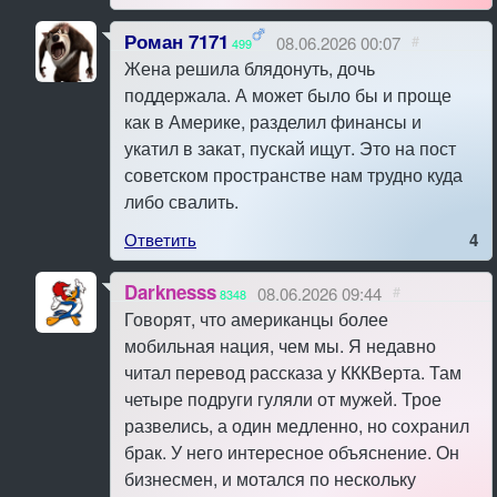
Роман 7171
08.06.2026 00:07
#
499
Жена решила блядонуть, дочь
поддержала. А может было бы и проще
как в Америке, разделил финансы и
укатил в закат, пускай ищут. Это на пост
советском пространстве нам трудно куда
либо свалить.
Ответить
4
Darknesss
08.06.2026 09:44
#
8348
Говорят, что американцы более
мобильная нация, чем мы. Я недавно
читал перевод рассказа у КККВерта. Там
четыре подруги гуляли от мужей. Трое
развелись, а один медленно, но сохранил
брак. У него интересное объяснение. Он
бизнесмен, и мотался по нескольку