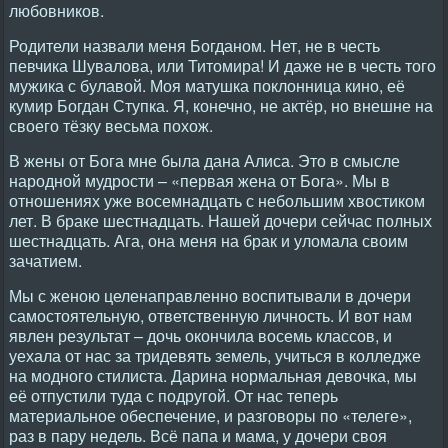
любовников.
Родители назвали меня Богданом. Нет, не в честь
певчика Шувалова, или Титомира! И даже не в честь того
мужика с булавой. Моя матушка поклонница кино, её
кумир Богдан Ступка. Я, конечно, не актёр, но внешне на
своего тёзку весьма похож.
В жены от Бога мне была дана Алиса. Это в смысле
народной мудрости – «первая жена от Бога». Мы в
отношениях уже восемнадцать с небольшим хвостиком
лет. В браке шестнадцать. Нашей дочери сейчас полных
шестнадцать. Ага, она меня на брак и уломала своим
зачатием.
Мы с женою целенаправленно воспитывали в дочери
самостоятельную, ответственную личность. И вот нам
явлен результат – дочь окончила восемь классов, и
уехала от нас за тридевять земель, учиться в колледже
на модного стилиста. Дарина нормальная девочка, мы
её отпустили туда с подругой. От нас теперь
материальное обеспечение, и разговоры по «телеге»,
раз в пару недель. Всё папа и мама, у дочери своя