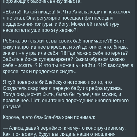
порхающих бабочек внизу живота.
«Ебать!!! Какой пиздец!!!». Что Алиска ходит к психологу,
я не знал. Она регулярно посещает фитнесс для
поддержания фигуры, и йогу. Может ей там её гуру
насвистел в уши про эту херню?!
Ребята, вот скажите, вы своих баб понимаете?!! Вот я
сижу напротив неё в кресле, и хуй догоняю, что, блядь,
значит «я утратила себя»?!! Где можно себя потерять?
Забыть в боксе супермаркета? Каким образом можно
себя «искать»? И что ты можешь «найти»?! Я как сидел в
кресле, так и продолжал сидеть.
Я хуй поверю в библейскую историю про то, что
Создатель сварганил первую бабу из ребра мужика.
Тогда она, может быть, была бы тупее, чем мужик, и
практичнее. Нет, они точно порождение инопланетного
разума!!!
Короче, я это бла-бла-бла хрен понимал:
— Алиса, давай вернёмся к чему-то конструктивному.
Как, по-твоему, будут выглядеть наши отношения