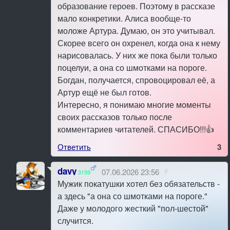
образование героев. Поэтому в рассказе
мало конкретики. Алиса вообще-то
моложе Артура. Думаю, он это учитывал.
Скорее всего он охренел, когда она к нему
нарисовалась. У них же пока были только
поцелуи, а она со шмотками на пороге.
Богдан, получается, спровоцировал её, а
Артур ещё не был готов.
Интересно, я понимаю многие моменты
своих рассказов только после
комментариев читателей. СПАСИБО!!!👍
Ответить
3
davy
07.06.2026 23:56
#
3159
Мужик покатушки хотел без обязательств -
а здесь "а она со шмотками на пороге."
Даже у молодого жесткий "пол-шестой"
случится.