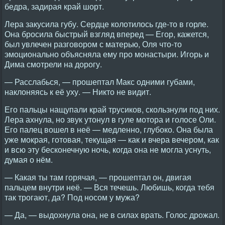
бедра, задирая край шорт.
Лера закусила губу. Сердце колотилось где-то в горле.
Она бросила быстрый взгляд вперед — Егор, кажется,
был увлечен разговором с матерью, Оля что-то
эмоционально объясняла ему про монастыри. Игорь и
Дима смотрели на дорогу.
— Расслабься, — прошептал Макс одними губами,
наклоняясь к её уху. — Никто не видит.
Его пальцы нащупали край трусиков, скользнули под них.
Лера ахнула, но звук утонул в гуле мотора и голосе Оли.
Его палец вошел в неё — медленно, глубоко. Она была
уже мокрая, готовая, текущая — как и вчера вечером, как
и всю эту бесконечную ночь, когда она не могла уснуть,
думая о нём.
— Какая ты там горячая, — прошептал он, двигая
пальцем внутри неё. — Вся течешь. Любишь, когда тебя
так трогают, да? Под носом у мужа?
— Да, — выдохнула она, не в силах врать. Голос дрожал.