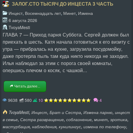
ЗАЛОГ.СТО ТЫСЯЧ ДО ИНЦЕСТА 3 ЧАСТЬ
,
,
,
Инцест
Восемнадцать лет
Минет
Измена
6 августа 2026
TvoyaMesti
ГЛАВА 7 — Приход парня Суббота. Сергей должен был
приехать в шесть. Катя начала готовиться к его визиту с
утра — прибралась на кухне, загрузила посудомойку,
даже протерла пыль там куда никто никогда не заходил.
Илья наблюдал за этим с порога своей комнаты,
опершись плечом о косяк, с чашкой...
Читать далее...
9638
580
10
4
,
,
,
,
TvoyaMesti
Инцест
Брат и Сестра
Измена парню
инцест
,
,
,
,
,
в семье
Сестра развращение
соблазнение
минет
эротика
,
,
,
,
мастурбация
наблюдения
кунилингус
измена по телефону