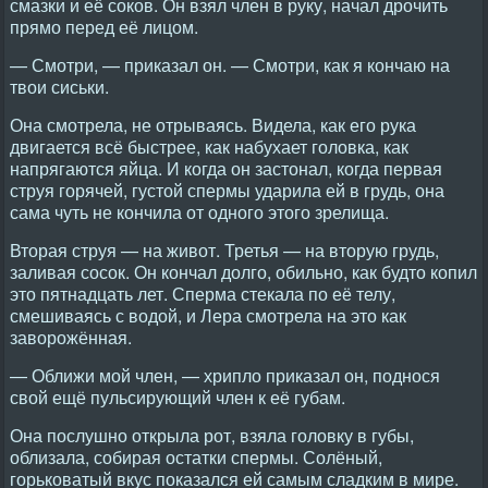
смазки и её соков. Он взял член в руку, начал дрочить
прямо перед её лицом.
— Смотри, — приказал он. — Смотри, как я кончаю на
твои сиськи.
Она смотрела, не отрываясь. Видела, как его рука
двигается всё быстрее, как набухает головка, как
напрягаются яйца. И когда он застонал, когда первая
струя горячей, густой спермы ударила ей в грудь, она
сама чуть не кончила от одного этого зрелища.
Вторая струя — на живот. Третья — на вторую грудь,
заливая сосок. Он кончал долго, обильно, как будто копил
это пятнадцать лет. Сперма стекала по её телу,
смешиваясь с водой, и Лера смотрела на это как
заворожённая.
— Оближи мой член, — хрипло приказал он, поднося
свой ещё пульсирующий член к её губам.
Она послушно открыла рот, взяла головку в губы,
облизала, собирая остатки спермы. Солёный,
горьковатый вкус показался ей самым сладким в мире.