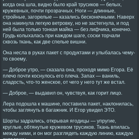
когда она шла, видно было край трусиков — белых,
кружевных, почти прозрачных. Ноги — длинные,
стройные, загорелые — казались бесконечными. Наверх
она накинула легкую ветровку, но не застегнула, и под
ней была только тонкая майка — без лифчика, конечно.
Грудь колыхалась при каждом шаге, соски торчали
сквозь ткань, как две спелые вишни.
Она несла в руках пакет с продуктами и улыбалась чему-
то своему.
— Доброе утро, — сказала она, проходя мимо Егора. Её
плечо почти коснулось его плеча. Запах — ваниль,
сладость, что-то женское, от чего у него тут же встал.
— Доброе, — выдавил он, чувствуя, как горит лицо.
Лера подошла к машине, поставила пакет, наклонилась,
чтобы заглянуть в багажник. И Егор увидел ЭТО.
Шорты задрались, открывая ягодицы — упругие,
круглые, обтянутые кружевом трусиков. Ткань впилась
между ними, и он мог разглядеть каждую линию, каждую