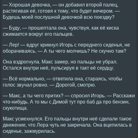
— Хорошая девочка, — он добавил второй палец,
растягивая её, готовя к тому, что будет вечером. —
Будешь моей послушной девочкой всю поездку?
— Буду, — прошептала она, чувствуя, как её киска
сжимается вокруг его пальцев.
— Лер! — вдруг крикнул Игорь с переднего сиденья, не
оборачиваясь. — А ты чего молчишь? Не скучно там?
Она вздрогнула. Макс замер, но пальцы не убрал.
Остался внутри неё, пульсируя в такт её сердцу.
— Всё нормально, — ответила она, стараясь, чтобы
голос звучал ровно. — Дорогой, смотрю.
— Макс, а ты чего притих? — спросил Игорь. — Расскажи
что-нибудь. А то мы с Димой тут про баб да про бензин,
скукотища.
Макс усмехнулся. Его пальцы внутри неё сделали такое
движение, что Лера чуть не закричала. Она вцепилась в
сиденье, зажмурилась.