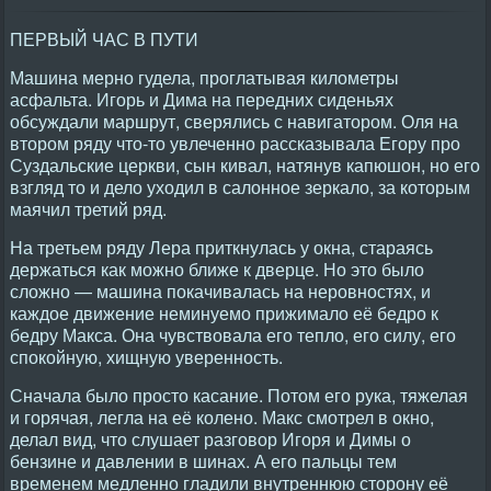
ПЕРВЫЙ ЧАС В ПУТИ
Машина мерно гудела, проглатывая километры
асфальта. Игорь и Дима на передних сиденьях
обсуждали маршрут, сверялись с навигатором. Оля на
втором ряду что-то увлеченно рассказывала Егору про
Суздальские церкви, сын кивал, натянув капюшон, но его
взгляд то и дело уходил в салонное зеркало, за которым
маячил третий ряд.
На третьем ряду Лера приткнулась у окна, стараясь
держаться как можно ближе к дверце. Но это было
сложно — машина покачивалась на неровностях, и
каждое движение неминуемо прижимало её бедро к
бедру Макса. Она чувствовала его тепло, его силу, его
спокойную, хищную уверенность.
Сначала было просто касание. Потом его рука, тяжелая
и горячая, легла на её колено. Макс смотрел в окно,
делал вид, что слушает разговор Игоря и Димы о
бензине и давлении в шинах. А его пальцы тем
временем медленно гладили внутреннюю сторону её