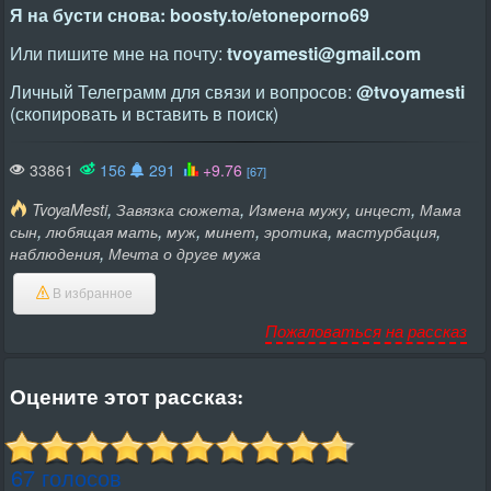
Я на бусти снова: boosty.to/etoneporno69
Или пишите мне на почту:
tvoyamesti@gmail.com
Личный Телеграмм для связи и вопросов:
@tvoyamesti
(скопировать и вставить в поиск)
33861
156
291
+9.76
[67]
,
,
,
,
TvoyaMesti
Завязка сюжета
Измена мужу
инцест
Мама
,
,
,
,
,
,
сын
любящая мать
муж
минет
эротика
мастурбация
,
наблюдения
Мечта о друге мужа
В избранное
Пожаловаться на рассказ
Оцените этот рассказ:
67 голосов