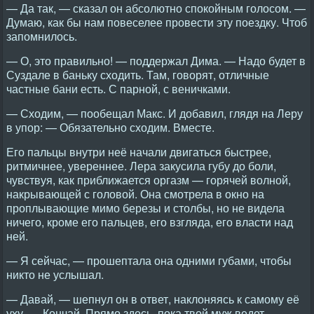
— Да так, — сказал он абсолютно спокойным голосом. —
Думаю, как бы нам повеселее провести эту поездку. Чтоб
запомнилось.
— О, это правильно! — поддержал Дима. — Надо будет в
Суздале в баньку сходить. Там, говорят, отличные
частные бани есть. С парной, с веничками.
— Сходим, — пообещал Макс. И добавил, глядя на Леру
в упор: — Обязательно сходим. Вместе.
Его пальцы внутри неё начали двигаться быстрее,
ритмичнее, увереннее. Лера закусила губу до боли,
чувствуя, как приближается оргазм — горячей волной,
накрывающей с головой. Она смотрела в окно на
проплывающие мимо березы и столбы, но не видела
ничего, кроме его пальцев, его взгляда, его власти над
ней.
— Я сейчас, — прошептала она одними губами, чтобы
никто не услышал.
— Давай, — шепнул он в ответ, наклоняясь к самому её
уху. — Кончай. Прямо здесь, пока твой муж ведет