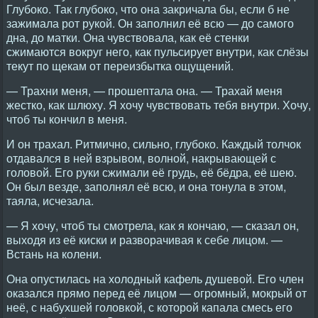
Глубоко. Так глубоко, что она закричала бы, если б не
зажимала рот рукой. Он заполнил её всю — до самого
дна, до матки. Она чувствовала, как её стенки
сжимаются вокруг него, как пульсирует внутри, как слёзы
текут по щекам от переизбытка ощущений.
— Трахни меня, — прошептала она. — Трахай меня
жестко, как шлюху. Я хочу чувствовать тебя внутри. Хочу,
чтоб ты кончил в меня.
И он трахал. Ритмично, сильно, глубоко. Каждый толчок
отдавался в ней взрывом, волной, накрывающей с
головой. Его руки сжимали её грудь, её бёдра, её шею.
Он был везде, заполнял её всю, и она тонула в этом,
таяла, исчезала.
— Я хочу, чтоб ты смотрела, как я кончаю, — сказал он,
выходя из её киски и разворачивая к себе лицом. —
Встань на колени.
Она опустилась на холодный кафель душевой. Его член
оказался прямо перед её лицом — огромный, мокрый от
неё, с набухшей головкой, с которой капала смесь его