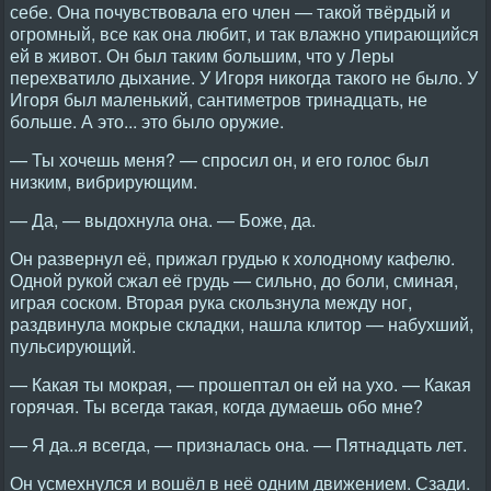
себе. Она почувствовала его член — такой твёрдый и
огромный, все как она любит, и так влажно упирающийся
ей в живот. Он был таким большим, что у Леры
перехватило дыхание. У Игоря никогда такого не было. У
Игоря был маленький, сантиметров тринадцать, не
больше. А это... это было оружие.
— Ты хочешь меня? — спросил он, и его голос был
низким, вибрирующим.
— Да, — выдохнула она. — Боже, да.
Он развернул её, прижал грудью к холодному кафелю.
Одной рукой сжал её грудь — сильно, до боли, сминая,
играя соском. Вторая рука скользнула между ног,
раздвинула мокрые складки, нашла клитор — набухший,
пульсирующий.
— Какая ты мокрая, — прошептал он ей на ухо. — Какая
горячая. Ты всегда такая, когда думаешь обо мне?
— Я да..я всегда, — призналась она. — Пятнадцать лет.
Он усмехнулся и вошёл в неё одним движением. Сзади.