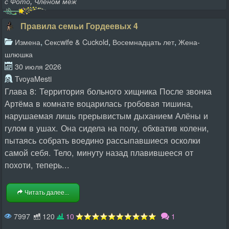
,
с Фото
Членом меж
Правила семьи Гордеевых 4
,
,
,
Измена
Сексwife & Cuckold
Восемнадцать лет
Жена-
шлюшка
30 июля 2026
TvoyaMesti
Глава 8: Территория больного хищника После звонка
Артёма в комнате воцарилась гробовая тишина,
нарушаемая лишь прерывистым дыханием Алёны и
гулом в ушах. Она сидела на полу, обхватив колени,
пытаясь собрать воедино рассыпавшиеся осколки
самой себя. Тело, минуту назад плавившееся от
похоти, теперь...
Читать далее...
7997
120
10
1