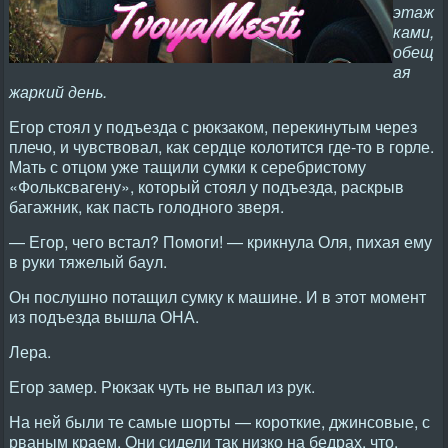
этаж
ками,
обещ
ая
жаркий день.
Егор стоял у подъезда с рюкзаком, перекинутым через
плечо, и чувствовал, как сердце колотится где-то в горле.
Мать с отцом уже тащили сумки к серебристому
«Фольксвагену», который стоял у подъезда, раскрыв
багажник, как пасть голодного зверя.
— Егор, чего встал? Помоги! — крикнула Оля, пихая ему
в руки тяжелый баул.
Он послушно потащил сумку к машине. И в этот момент
из подъезда вышла ОНА.
Лера.
Егор замер. Рюкзак чуть не выпал из рук.
На ней были те самые шорты — короткие, джинсовые, с
рваным краем. Они сидели так низко на бедрах, что,