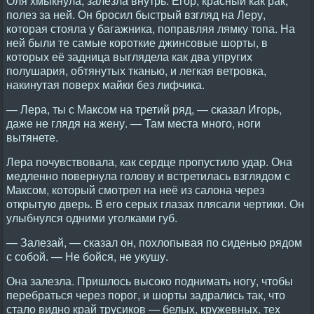
Оля хмыкнула, залезла внутрь. Егор, красный как рак,
полез за ней. Он бросил быстрый взгляд на Леру,
которая стояла у багажника, поправляя лямку топа. На
ней были те самые короткие джинсовые шорты, в
которых её задница выглядела как два упругих
полушария, обтянутых тканью, и легкая ветровка,
накинутая поверх майки без лифчика.
— Лера, ты с Максом на третий ряд, — сказал Игорь,
даже не глядя на жену. — Там места много, ноги
вытянете.
Лера почувствовала, как сердце пропустило удар. Она
медленно повернула голову и встретилась взглядом с
Максом, который смотрел на неё из салона через
открытую дверь. В его серых глазах плясали чертики. Он
улыбнулся одними уголками губ.
— Залезай, — сказал он, похлопывая по сиденью рядом
с собой. — Не бойся, не укушу.
Она залезла. Пришлось высоко поднимать ногу, чтобы
перебраться через порог, и шорты задрались так, что
стало видно край трусиков — белых, кружевных, тех