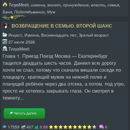
,
,
,
,
,
,
TvoyaMesti
измена
минет
принуждение
власть
семья
,
,
Баня
Подглядывание
Муж
ВОЗВРАЩЕНИЕ В СЕМЬЮ. ВТОРОЙ ШАНС
,
,
,
Инцест
Измена
Восемнадцать лет
Зрелый возраст
27 июля 2026
TvoyaMesti
Глава 1. Приезд Поезд Москва — Екатеринбург
тащился двадцать шесть часов. Даниил всю дорогу
почти не спал, потому что сначала мешали соседи по
плацкарту, храпящий мужик на нижней полке и
плачущий ребёнок через два отсека, а потом, под утро,
просто не хотелось закрывать глаза. Он смотрел в
темноту...
Читать далее...
17559
407
9.88
6