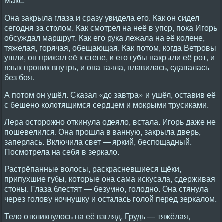
Макс.
Она закрыла глаза и сразу увидела его. Как он сидел
сегодня за столом. Как смотрел на неё в упор, пока Игорь
обсуждал маршрут. Как его рука лежала на её колене,
тяжелая, горячая, обещающая. Как потом, когда Ветровы
ушли, он прижал её к стене, и его губы накрыли её рот, и
язык проник внутрь, и она таяла, плавилась, сдавалась
без боя.
А потом он ушёл. Сказал «до завтра» и ушёл, оставив её
с бешено колотящимся сердцем и мокрыми трусиками.
Лера осторожно откинула одеяло, встала. Игорь даже не
пошевелился. Она прошла в ванную, закрыла дверь,
заперлась. Включила свет — яркий, беспощадный.
Посмотрела на себя в зеркало.
Растрёпанные волосы, раскрасневшиеся щёки,
припухшие губы, которые она сама искусала, сдерживая
стоны. Глаза блестят — безумно, голодно. Она стянула
через голову ночнушку и осталась голой перед зеркалом.
Тело откликнулось на её взгляд. Грудь — тяжёлая,