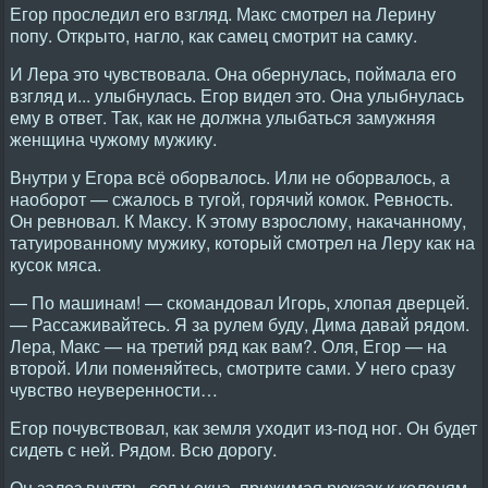
Егор проследил его взгляд. Макс смотрел на Лерину
попу. Открыто, нагло, как самец смотрит на самку.
И Лера это чувствовала. Она обернулась, поймала его
взгляд и... улыбнулась. Егор видел это. Она улыбнулась
ему в ответ. Так, как не должна улыбаться замужняя
женщина чужому мужику.
Внутри у Егора всё оборвалось. Или не оборвалось, а
наоборот — сжалось в тугой, горячий комок. Ревность.
Он ревновал. К Максу. К этому взрослому, накачанному,
татуированному
мужику, который смотрел на Леру как на
кусок мяса.
— По машинам! — скомандовал Игорь, хлопая дверцей.
— Рассаживайтесь. Я за рулем буду, Дима давай рядом.
Лера, Макс — на третий ряд как вам?. Оля, Егор — на
второй. Или поменяйтесь, смотрите сами. У него сразу
чувство неуверенности…
Егор почувствовал, как земля уходит из-под ног. Он будет
сидеть с ней. Рядом. Всю дорогу.
Он залез внутрь, сел у окна, прижимая рюкзак к коленям